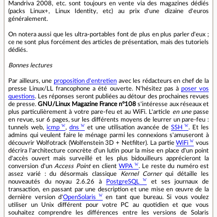
Mandriva 2008, etc. sont toujours en vente via des magazines dédiés
(packs Linux+, Linux Identity, etc) au prix d'une dizaine d'euros
généralement.
On notera aussi que les ultra-portables font de plus en plus parler d'eux ;
ce ne sont plus forcément des articles de présentation, mais des tutoriels
dédiés.
Bonnes lectures
Par ailleurs, une
proposition d'entretien
avec les rédacteurs en chef de la
presse Linux/LL francophone a été ouverte. N'hésitez pas à
poser vos
questions
. Les réponses seront publiées au détour des prochaines revues
de presse.
GNU/Linux Magazine France n°108
s'intéresse aux réseaux et
plus particulièrement à votre pare-feu et au WiFi. L'article
en une
passe
en revue, sur 6 pages, sur les différents moyens de leurrer un pare-feu :
tunnels web,
icmp
,
dns
et une utilisation avancée de
SSH
. Et les
admins qui veulent faire le ménage parmi les connexions s'amuseront à
découvrir Wolfotrack (Wolfenstein 3D + Netfilter). La partie
WiFi
vous
décrira l'architecture concrète d'un lutin pour la mise en place d'un point
d'accès ouvert mais surveillé et les plus bidouilleurs apprécieront la
conversion d'un
Access Point
en client
WPA
. Le reste du numéro est
assez varié : du désormais classique
Kernel Corner
qui détaille les
nouveautés du noyau 2.6.26 à
PostgreSQL
et ses journaux de
transaction, en passant par une description et une mise en œuvre de la
dernière version d'
OpenSolaris
en tant que bureau. Si vous voulez
utiliser un Unix différent pour votre PC au quotidien et que vous
souhaitez comprendre les différences entre les versions de Solaris