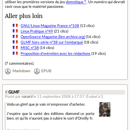
utiliser les premières versions du jeu
domotique
. Un numéro qui devrait
ravir ceux que le matériel passionne.
Aller plus loin
GNU/Linux Magazine France n°108
(13 clics)
Linux Pratique n°49
(21 clics)
OpenSource Magazine (lien archive.org)
(16 clics)
GLMF hors-série n°38 sur l'embarqué
(18 clics)
MISC n°38
(14 clics)
Proposition d'entretien avec les rédactions
(19 clics)
(
7 commentaires
).
Markdown
EPUB
#
GLMF
Posté par
nanard
le 11 septembre 2008 à 17:57
.
Évalué à
5
.
Voila un glmf que je vais m'empresser d'acheter.
J'espère que la santé des éditions diamond ce porte
bien, et qu'ils n'auront pas à subire le sort d'Oreilly fr.