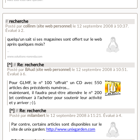
Allez tous vous faire spéculer.
#
recherche
Posté par
collinm
(
site web personnel
)
le 12 septembre 2008 à 10:37
.
Évalué à
2
.
quelqu'un sait si ses magasines sont offert sur le web
après quelques mois?
www.solutions-norenda.com
[^]
#
Re: recherche
Posté par
BAud
(
site web personnel
)
le 12 septembre 2008 à 10:51
.
Évalué à
6
.
Pour GLMF, le n° 100 "offrait" un CD avec 550
articles des précédents numéros...
maintenant, il faudra peut-être attendre le n° 200
(et continuer à l'acheter pour soutenir leur activité
et y arriver ;-) ).
[^]
#
Re: recherche
Posté par
milambert
le 12 septembre 2008 à 11:21
.
Évalué à
4
.
Par contre, certains articles sont disponibles sur le
site de unix garden:
http://www.unixgarden.com