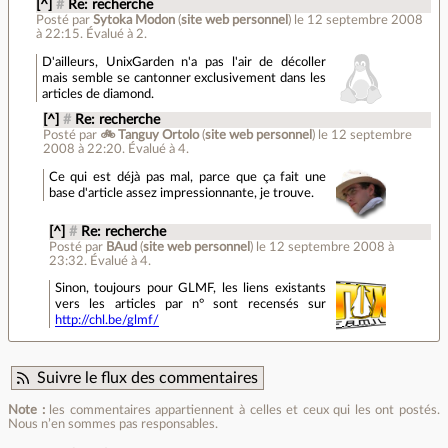
[^]
#
Re: recherche
Posté par
Sytoka Modon
(
site web personnel
)
le 12 septembre 2008
à 22:15
.
Évalué à
2
.
D'ailleurs, UnixGarden n'a pas l'air de décoller
mais semble se cantonner exclusivement dans les
articles de diamond.
[^]
#
Re: recherche
Posté par
🚲 Tanguy Ortolo
(
site web personnel
)
le 12 septembre
2008 à 22:20
.
Évalué à
4
.
Ce qui est déjà pas mal, parce que ça fait une
base d'article assez impressionnante, je trouve.
[^]
#
Re: recherche
Posté par
BAud
(
site web personnel
)
le 12 septembre 2008 à
23:32
.
Évalué à
4
.
Sinon, toujours pour GLMF, les liens existants
vers les articles par n° sont recensés sur
http://chl.be/glmf/
Suivre le flux des commentaires
Note :
les commentaires appartiennent à celles et ceux qui les ont postés.
Nous n’en sommes pas responsables.