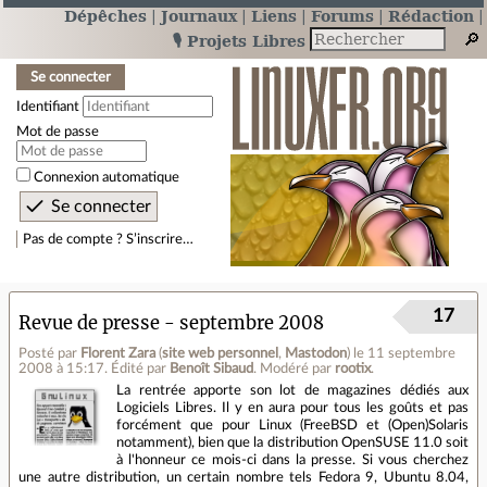
Dépêches
Journaux
Liens
Forums
Rédaction
🎙️ Projets Libres
Se connecter
Identifiant
Mot de passe
Connexion automatique
Pas de compte ? S’inscrire…
17
Revue de presse - septembre 2008
Posté par
Florent Zara
(
site web personnel
,
Mastodon
)
le 11 septembre
2008 à 15:17
.
Édité par
Benoît Sibaud
.
Modéré par
rootix
.
La rentrée apporte son lot de magazines dédiés aux
Logiciels Libres. Il y en aura pour tous les goûts et pas
forcément que pour Linux (FreeBSD et (Open)Solaris
notamment), bien que la distribution OpenSUSE 11.0 soit
à l'honneur ce mois-ci dans la presse. Si vous cherchez
une autre distribution, un certain nombre tels Fedora 9, Ubuntu 8.04,