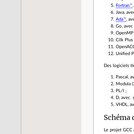
Fortran
Java, av
Ada
, a
Go, ave
OpenMP (
Cilk Plus 
OpenACC
Unified P
Des logiciels ti
Pascal, 
Modula (2
PL/I ;
D, avec
VHDL, a
Schéma d
Le projet GCC 