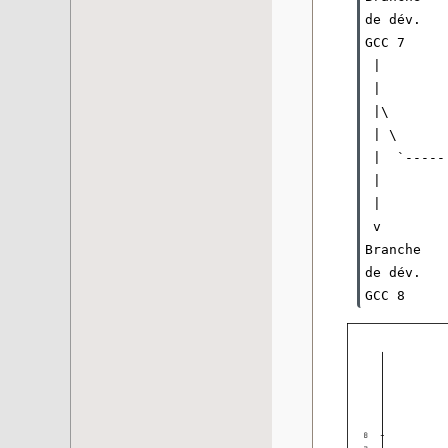
de dév.   
GCC 7     
 |        
 |        
 |\

 | \

 |  `-----
 |        
 |        
 v        
Branche   
de dév.   