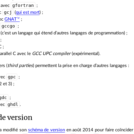
gfortran
, avec
;
gcj
ec
(
qui est mort
) ;
vec
GNAT
;
gccgo
c
;
c’est un langage qui étend d’autres langages de programmation) ;
;
 ;
arallel C avec le
GCC UPC compiler
(expérimental).
ers (
third parties
) permettent la prise en charge d’autres langages :
gpc
avec
;
 et 3) ;
gdc
;
ghdl
vec
.
e version
a modifié son
schéma de version
en août 2014 pour faire coïncider