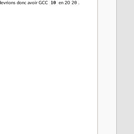
10
20
 devrions donc avoir GCC
en 20
.