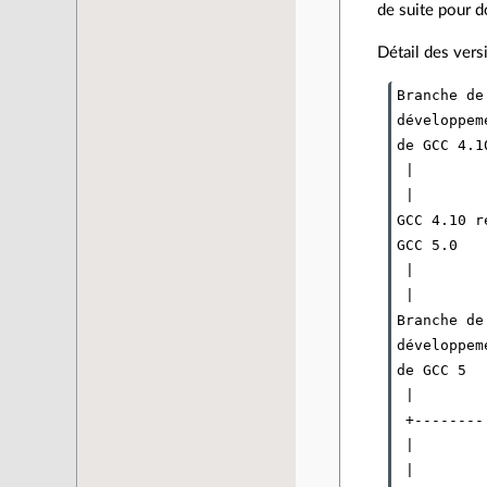
de suite pour 
Détail des ver
Branche de

développem
de GCC 4.10
 |

 |

GCC 4.10 r
GCC 5.0

 |

 |

Branche de

développeme
de GCC 5

 | 

 +--------
 |        
 |        