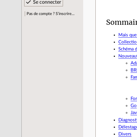
Pas de compte ? S’inscrire…
Sommai
Mais que
Collecti
Schéma d
Nouveaut
Ad
BR
Fa
For
Go
Ja
Diagnost
Délestag
Divers