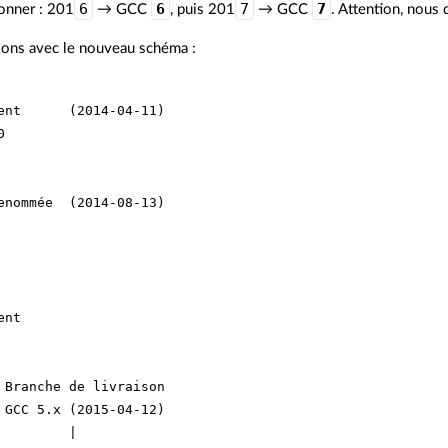
6
6
7
7
donner : 201
→ GCC
, puis 201
→ GCC
. Attention, nous
sions avec le nouveau schéma :
ent      (2014-04-11) 



enommée  (2014-08-13)

nt

 Branche de livraison

 GCC 5.x (2015-04-12)

         |
