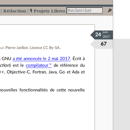
Rédaction
🎙️ Projets Libres
juin
24
2017
67
par
Pierre Jarillon
.
Licence CC By‑SA.
et GNU
a été annoncée le 2 mai 2017
. Écrit à
ction
) est le
compilateur
de référence du
++, Objective-C, Fortran, Java, Go et Ada et
ouvelles fonctionnalités de cette nouvelle