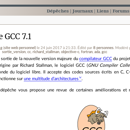
Dépêches
Journaux
Liens
Forums
e GCC 7.1
_g
(
site web personnel
)
le 24 juin 2017 à 21:33
.
Édité par
8 personnes
.
Modéré 
sortie_version
cc
richard_stallman
objective-c
fortran
ada
gcc
 sortie de la nouvelle version majeure du
compilateur GCC
du proj
origine par Richard Stallman, le logiciel GCC (
GNU Compiler Colle
nde du logiciel libre. Il accepte des codes sources écrits en C, C
nctionne sur
une multitude d’architectures
.
 dépêche vous propose une revue de certaines améliorations et n