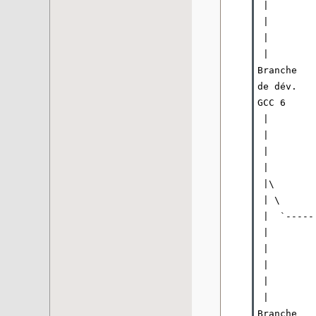
 |        
 |        
 |        
 |        
Branche   
de dév.   
GCC 6     
 |        
 |        
 |        
 |        
 |\

 | \

 |  `-----
 |        
 |        
 |        
 |        
 |        
Branche   