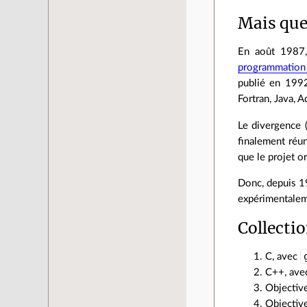
Mais que
En août 1987
programmatio
publié en 1992
Fortran, Java, A
Le divergence 
finalement réu
que le projet o
Donc, depuis 
expérimentalem
Collecti
C, avec
C++, av
Objectiv
Objectiv