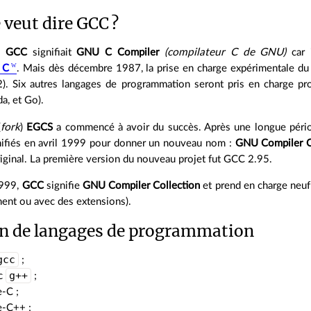
 veut dire GCC ?
,
GCC
signifiait
GNU C Compiler
(compilateur C de GNU)
car 
n
C
. Mais dès décembre 1987, la prise en charge expérimentale d
). Six autres langages de programmation seront pris en charge pr
da, et Go).
(
fork
)
EGCS
a commencé à avoir du succès. Après une longue périod
nifiés en avril 1999 pour donner un nouveau nom :
GNU Compiler C
riginal. La première version du nouveau projet fut GCC 2.95.
1999,
GCC
signifie
GNU Compiler Collection
et prend en charge neuf
ent ou avec des extensions).
on de langages de programmation
gcc
;
g++
ec
;
e-C ;
e-C++ ;