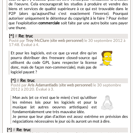
de l'oeuvre. Cela encouragerait les studios à produire et vendre des
biens et services de qualité supérieure à ce qui est trouvable dans le
P2P (alors qu'aujourd'hui c'est exactement l'inverse). Pourquoi
autoriser uniquement le détenteur du copyright à le faire ? Pour éviter
que l'exploitation
commerciale
soit faite par une autre boite sans payer
une thune.
[^]
#
Re: truc
Posté par
Troy McClure
(
site web personnel
)
le 30 septembre 2012 à
17:48
.
Évalué à
4
.
Et pour les logiciels, est-ce que ça veut dire qu'on
pourra distribuer des freeware closed-source qui
utilisent du code GPL (sans respecter la license
donc, mais de façon non-commerciale), mais pas de
logiciel payant ?
[^]
#
Re: truc
Posté par
Aris Adamantiadis
(
site web personnel
)
le 30 septembre
2012 à 20:20
.
Évalué à
3
.
Mon avis (et ce n'est que le mien) c'est qu'utiliser
les mêmes lois pour les logiciels et pour la
musique (et autres oeuvres artistiques) est
fondamentalement une très mauvaise idée.
Je pense que leur plan d'action est assez extrême en prévision des
négociations nécessaires le jour où ils auront un mot à dire.
[^]
#
Re: truc