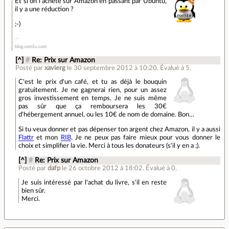
Et si on l'achète sur Amazon en passant par Ubuntu,
il y a une réduction ?
;-)
blog.rom1v.com
[^]
#
Re: Prix sur Amazon
Posté par
xavierg
le 30 septembre 2012 à 10:20
.
Évalué à
5
.
C'est le prix d'un café, et tu as déjà le bouquin
gratuitement. Je ne gagnerai rien, pour un assez
gros investissement en temps. Je ne suis même
pas sûr que ça remboursera les 30€
d'hébergement annuel, ou les 10€ de nom de domaine. Bon…
Si tu veux donner et pas dépenser ton argent chez Amazon, il y a aussi
Flattr
et mon
RIB
. Je ne peux pas faire mieux pour vous donner le
choix et simplifier la vie. Merci à tous les donateurs (s'il y en a ;).
[^]
#
Re: Prix sur Amazon
Posté par
dafp
le 26 octobre 2012 à 18:02
.
Évalué à
0
.
Je suis intéressé par l'achat du livre, s'il en reste
bien sûr.
Merci.