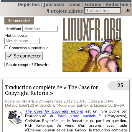
Dépêches
Journaux
Liens
Forums
Rédaction
🎙️ Projets Libres
Se connecter
Identifiant
Mot de passe
Connexion automatique
Pas de compte ? S’inscrire…
25
Traduction complète de « The Case for
Copyright Reform »
Posté par
xavierg
le 29 septembre 2012 à 20:45
.
Édité par
Davy
Defaud
,
baud123
et
patrick_g
.
Modéré par
patrick_g
.
Licence CC By‑SA.
The Case for Copyright Reform
est un livre publié par
l’eurodéputé du
Parti pirate suédois
(
Piratpartiet
),
Christian Engström, et le fondateur du parti en question,
Rich Falkvinge. Je viens d’en assurer, avec l’aide
d’Étienne Loiseau et de Loïc Grobol, la traduction complète