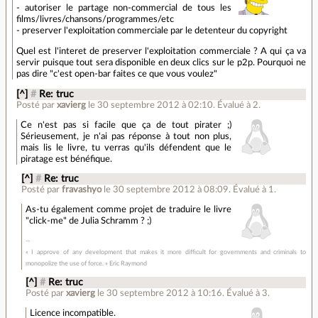
- autoriser le partage non-commercial de tous les
films/livres/chansons/programmes/etc
- preserver l'exploitation commerciale par le detenteur du copyright
Quel est l'interet de preserver l'exploitation commerciale ? A qui ça va
servir puisque tout sera disponible en deux clics sur le p2p. Pourquoi ne
pas dire "c'est open-bar faites ce que vous voulez"
[^]
#
Re: truc
Posté par
xavierg
le 30 septembre 2012 à 02:10
.
Évalué à
2
.
Ce n'est pas si facile que ça de tout pirater ;)
Sérieusement, je n'ai pas réponse à tout non plus,
mais lis le livre, tu verras qu'ils défendent que le
piratage est bénéfique.
[^]
#
Re: truc
Posté par
fravashyo
le 30 septembre 2012 à 08:09
.
Évalué à
1
.
As-tu également comme projet de traduire le livre
"click-me" de Julia Schramm ? ;)
« I approve of any development that makes it more difficult for governments and criminals to
monopolize the use of force. » Eric Raymond
[^]
#
Re: truc
Posté par
xavierg
le 30 septembre 2012 à 10:16
.
Évalué à
3
.
Licence incompatible.