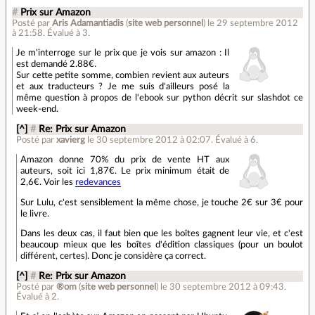
#
Prix sur Amazon
Posté par
Aris Adamantiadis
(
site web personnel
)
le 29 septembre 2012
à 21:58
.
Évalué à
3
.
Je m'interroge sur le prix que je vois sur amazon : Il
est demandé 2.88€.
Sur cette petite somme, combien revient aux auteurs
et aux traducteurs ? Je me suis d'ailleurs posé la
même question à propos de l'ebook sur python décrit sur slashdot ce
week-end.
[^]
#
Re: Prix sur Amazon
Posté par
xavierg
le 30 septembre 2012 à 02:07
.
Évalué à
6
.
Amazon donne 70% du prix de vente HT aux
auteurs, soit ici 1,87€. Le prix minimum était de
2,6€. Voir les
redevances
Sur Lulu, c'est sensiblement la même chose, je touche 2€ sur 3€ pour
le livre.
Dans les deux cas, il faut bien que les boîtes gagnent leur vie, et c'est
beaucoup mieux que les boîtes d'édition classiques (pour un boulot
différent, certes). Donc je considère ça correct.
[^]
#
Re: Prix sur Amazon
Posté par
®om
(
site web personnel
)
le 30 septembre 2012 à 09:43
.
Évalué à
2
.