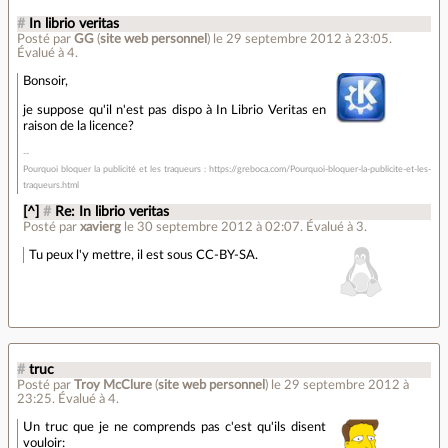
#
In librio veritas
Posté par
GG
(
site web personnel
)
le 29 septembre 2012 à 23:05
.
Évalué à
4
.
Bonsoir,
je suppose qu'il n'est pas dispo à In Librio Veritas en
raison de la licence?
Pourquoi bloquer la publicité et les traqueurs : https://greboca.com/Pourquoi-bloquer-la-publicite-et-les-
traqueurs.html
[^]
#
Re: In librio veritas
Posté par
xavierg
le 30 septembre 2012 à 02:07
.
Évalué à
3
.
Tu peux l'y mettre, il est sous CC-BY-SA.
#
truc
Posté par
Troy McClure
(
site web personnel
)
le 29 septembre 2012 à
23:25
.
Évalué à
4
.
Un truc que je ne comprends pas c'est qu'ils disent
vouloir: