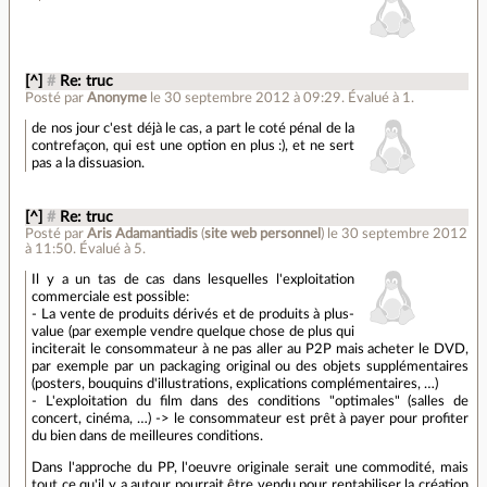
[^]
#
Re: truc
Posté par
Anonyme
le 30 septembre 2012 à 09:29
.
Évalué à
1
.
de nos jour c'est déjà le cas, a part le coté pénal de la
contrefaçon, qui est une option en plus :), et ne sert
pas a la dissuasion.
[^]
#
Re: truc
Posté par
Aris Adamantiadis
(
site web personnel
)
le 30 septembre 2012
à 11:50
.
Évalué à
5
.
Il y a un tas de cas dans lesquelles l'exploitation
commerciale est possible:
- La vente de produits dérivés et de produits à plus-
value (par exemple vendre quelque chose de plus qui
inciterait le consommateur à ne pas aller au P2P mais acheter le DVD,
par exemple par un packaging original ou des objets supplémentaires
(posters, bouquins d'illustrations, explications complémentaires, …)
- L'exploitation du film dans des conditions "optimales" (salles de
concert, cinéma, …) -> le consommateur est prêt à payer pour profiter
du bien dans de meilleures conditions.
Dans l'approche du PP, l'oeuvre originale serait une commodité, mais
tout ce qu'il y a autour pourrait être vendu pour rentabiliser la création