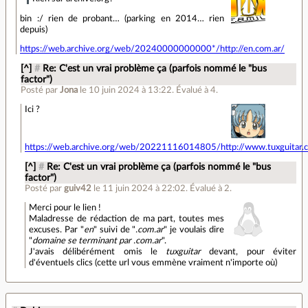
bin :/ rien de probant… (parking en 2014… rien
depuis)
https://web.archive.org/web/20240000000000*/http://en.com.ar/
[^]
#
Re: C'est un vrai problème ça (parfois nommé le "bus
factor")
Posté par
Jona
le 10 juin 2024 à 13:22
.
Évalué à
4
.
Ici ?
https://web.archive.org/web/20221116014805/http://www.tuxguitar.c
[^]
#
Re: C'est un vrai problème ça (parfois nommé le "bus
factor")
Posté par
guiv42
le 11 juin 2024 à 22:02
.
Évalué à
2
.
Merci pour le lien !
Maladresse de rédaction de ma part, toutes mes
excuses. Par "
en
" suivi de "
.com.ar
" je voulais dire
"
domaine se terminant par .com.ar
".
J'avais délibérément omis le
tuxguitar
devant, pour éviter
d'éventuels clics (cette url vous emmène vraiment n'importe où)