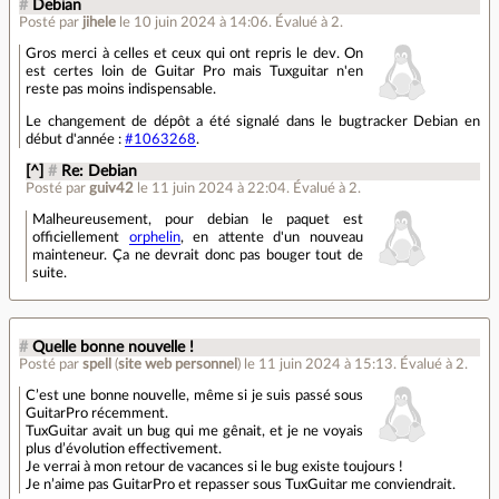
#
Debian
Posté par
jihele
le 10 juin 2024 à 14:06
.
Évalué à
2
.
Gros merci à celles et ceux qui ont repris le dev. On
est certes loin de Guitar Pro mais Tuxguitar n'en
reste pas moins indispensable.
Le changement de dépôt a été signalé dans le bugtracker Debian en
début d'année :
#1063268
.
[^]
#
Re: Debian
Posté par
guiv42
le 11 juin 2024 à 22:04
.
Évalué à
2
.
Malheureusement, pour debian le paquet est
officiellement
orphelin
, en attente d'un nouveau
mainteneur. Ça ne devrait donc pas bouger tout de
suite.
#
Quelle bonne nouvelle !
Posté par
spell
(
site web personnel
)
le 11 juin 2024 à 15:13
.
Évalué à
2
.
C’est une bonne nouvelle, même si je suis passé sous
GuitarPro récemment.
TuxGuitar avait un bug qui me gênait, et je ne voyais
plus d’évolution effectivement.
Je verrai à mon retour de vacances si le bug existe toujours !
Je n’aime pas GuitarPro et repasser sous TuxGuitar me conviendrait.