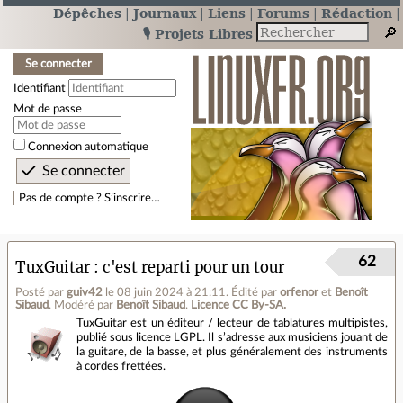
Dépêches
Journaux
Liens
Forums
Rédaction
🎙️ Projets Libres
Se connecter
Identifiant
Mot de passe
Connexion automatique
Pas de compte ? S’inscrire…
62
TuxGuitar : c'est reparti pour un tour
Posté par
guiv42
le 08 juin 2024 à 21:11
.
Édité par
orfenor
et
Benoît
Sibaud
.
Modéré par
Benoît Sibaud
.
Licence CC By‑SA.
TuxGuitar est un éditeur / lecteur de tablatures multipistes,
publié sous licence LGPL. Il s’adresse aux musiciens jouant de
la guitare, de la basse, et plus généralement des instruments
à cordes frettées.