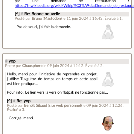
par une demande de restauration :
https://fr.wikipedia.org/wiki/Wikip%C3%A9dia:Demande_de_restaura
[^]
#
Re: Bonne nouvelle
Posté par
Bruno
(
Mastodon
)
le 11 juin 2024 à 16:43
.
Évalué à
1
.
Pas de souci, j'ai fait la demande.
#
yop
Posté par
Chaosphere
le 09 juin 2024 à 12:12
.
Évalué à
2
.
Hello, merci pour l'initiative de reprendre ce projet,
j'utilise Tuxguitar de temps en temps et cette appli
est bien pratique…
Pour info : Le lien vers la version flatpak ne fonctionne pas…
[^]
#
Re: yop
Posté par
Benoît Sibaud
(
site web personnel
)
le 09 juin 2024 à 12:26
.
Évalué à
3
.
Corrigé, merci.