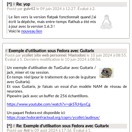
[^]
#
Re: yop
Posté par
guiv42
le 09 juin 2024 à 12:27
.
Évalué à
2
.
Le lien vers la version flatpak fonctionnait quand j'ai
écrit la dépêche, mais entre-temps flathub a été mis
à jour avec la version 1.6.3 !
Voici le
nouveau lien
#
Exemple d'utilisation sous Fedora avec Guitarix
Posté par
ycollet
(
site web personnel
,
Mastodon
)
le 10 juin 2024 à 08:55
.
Évalué à
5
.
Dernière modification le 10 juin 2024 à 08:56.
Un exemple d'utilisation de TuxGuitar avec Guitarix /
jack_mixer et ray session.
En temps réel (pour le traitement du son de la guitare
avec Guitarix).
Et sous Guitarix, je faisais un essai d'un modèle NAM de réseau de
neurones.
Pipewire-jack avec un buffer de 256 échantillons.
https://www.youtube.com/watch?v=qkSTcHjysCg
Un paquet Fedora est disponible ici:
https://copr.fedorainfracloud.org/coprs/ycollet/audinux/
[^]
#
Re: Exemple d'utilisation sous Fedora avec Guitarix
Posté par
Ant
le 09 août 2024 à 17:36
.
Évalué à
1
.