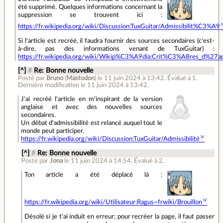
été supprimé. Quelques informations concernant la
suppression se trouvent ici :
https://fr.wikipedia.org/wiki/Discussion:TuxGuitar/Admissibilit%C3%A9
Si l'article est recréé, il faudra fournir des sources secondaires (c'est-
à-dire, pas des informations venant de TuxGuitar) :
https://fr.wikipedia.org/wiki/Wikip%C3%A9dia:Crit%C3%A8res_d%27ad
[^]
#
Re: Bonne nouvelle
Posté par
Bruno
(
Mastodon
)
le 11 juin 2024 à 13:42
.
Évalué à
1
.
Dernière modification le 11 juin 2024 à 13:42.
J'ai recréé l'article en m'inspirant de la version
anglaise et avec des nouvelles sources
secondaires.
Un débat d'admissibilité est relancé auquel tout le
monde peut participer.
https://fr.wikipedia.org/wiki/Discussion:TuxGuitar/Admissibilité
[^]
#
Re: Bonne nouvelle
Posté par
Jona
le 11 juin 2024 à 14:54
.
Évalué à
2
.
Ton article a été déplacé là :
https://fr.wikipedia.org/wiki/Utilisateur:Ragus~frwiki/Brouillon
Désolé si je t'ai induit en erreur; pour recréer la page, il faut passer