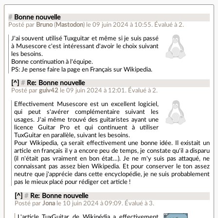
#
Bonne nouvelle
Posté par
Bruno
(
Mastodon
)
le 09 juin 2024 à 10:55
.
Évalué à
2
.
J'ai souvent utilisé Tuxguitar et même si je suis passé
à Musescore c'est intéressant d'avoir le choix suivant
les besoins.
Bonne continuation à l'équipe.
PS: Je pense faire la page en Français sur Wikipedia.
[^]
#
Re: Bonne nouvelle
Posté par
guiv42
le 09 juin 2024 à 12:01
.
Évalué à
2
.
Effectivement Musescore est un excellent logiciel,
qui peut s'avérer complémentaire suivant les
usages. J'ai même trouvé des guitaristes ayant une
licence Guitar Pro et qui continuent à utiliser
TuxGuitar en parallèle, suivant les besoins.
Pour Wikipedia, ça serait effectivement une bonne idée. Il existait un
article en français il y a encore peu de temps, je constate qu'il a disparu
(il n'était pas vraiment en bon état…). Je ne m'y suis pas attaqué, ne
connaissant pas assez bien Wikipedia. Et pour conserver le ton assez
neutre que j'apprécie dans cette encyclopédie, je ne suis probablement
pas le mieux placé pour rédiger cet article !
[^]
#
Re: Bonne nouvelle
Posté par
Jona
le 10 juin 2024 à 09:09
.
Évalué à
3
.
L'article TuxGuitar de Wikipédia a effectivement