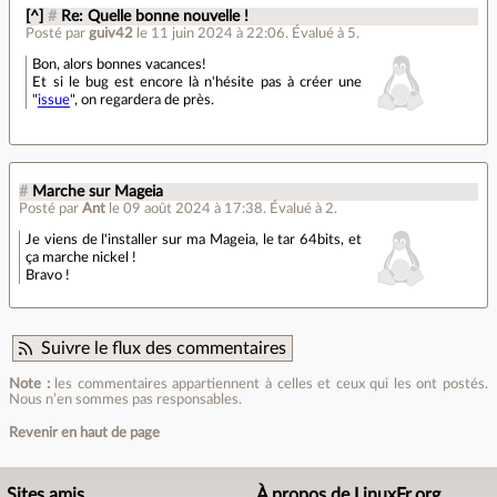
[^]
#
Re: Quelle bonne nouvelle !
Posté par
guiv42
le 11 juin 2024 à 22:06
.
Évalué à
5
.
Bon, alors bonnes vacances!
Et si le bug est encore là n'hésite pas à créer une
"
issue
", on regardera de près.
#
Marche sur Mageia
Posté par
Ant
le 09 août 2024 à 17:38
.
Évalué à
2
.
Je viens de l'installer sur ma Mageia, le tar 64bits, et
ça marche nickel !
Bravo !
Suivre le flux des commentaires
Note :
les commentaires appartiennent à celles et ceux qui les ont postés.
Nous n’en sommes pas responsables.
Revenir en haut de page
Sites amis
À propos de LinuxFr.org