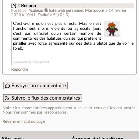
[^]
#
Re: non
Posté par
Ysabeau 🧶
(
site web personnel
,
Mastodon
)
le 14 février
2020 à 10:41
.
Évalué à
5
(+0/-0)
.
C'est-à-dire qu'on est plus directs. Mais on est
franchement moins violents ou agressifs (bon,
c'est pas difficile) qu'un certain nombre de
commentaires des habitués du site (qui préfèrent
pinailler avec force agressivité sur des détails plutôt que de voir le
fond).
Je n’ai aucun avis sur systemd
Répondre
Envoyer un commentaire
Suivre le flux des commentaires
Note :
les commentaires appartiennent à celles et ceux qui les ont postés.
Nous n’en sommes pas responsables.
Revenir en haut de page