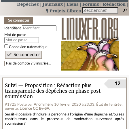
Dépêches
Journaux
Liens
Forums
Rédaction
🎙️ Projets Libres
Se connecter
Identifiant
Mot de passe
Connexion automatique
Pas de compte ? S’inscrire…
12
Suivi — Proposition
Rédaction plus
transparente des dépêches en phase post-
soumission
#1925
Posté par
Anonyme
le 10 février 2020 à 23:33
.
État de l’entrée :
ouverte.
Licence CC By‑SA.
Serait-il possible d'inclure la personne à l'origine d'une dépêche et/ou ses
contributeurs dans le processus de modération survenant après
soumission ?