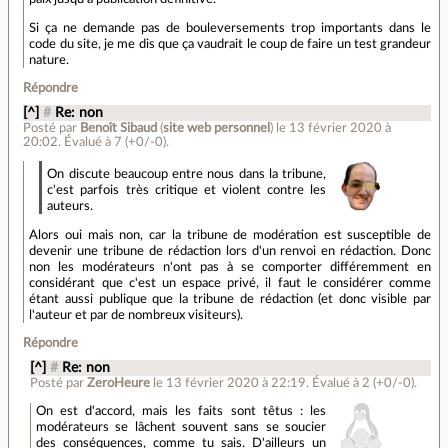
Si ça ne demande pas de bouleversements trop importants dans le
code du site, je me dis que ça vaudrait le coup de faire un test grandeur
nature.
Répondre
[^]
#
Re: non
Posté par
Benoît Sibaud
(
site web personnel
)
le 13 février 2020 à
20:02
.
Évalué à
7
(+0/-0)
.
On discute beaucoup entre nous dans la tribune,
c'est parfois très critique et violent contre les
auteurs.
Alors oui mais non, car la tribune de modération est susceptible de
devenir une tribune de rédaction lors d'un renvoi en rédaction. Donc
non les modérateurs n'ont pas à se comporter différemment en
considérant que c'est un espace privé, il faut le considérer comme
étant aussi publique que la tribune de rédaction (et donc visible par
l'auteur et par de nombreux visiteurs).
Répondre
[^]
#
Re: non
Posté par
ZeroHeure
le 13 février 2020 à 22:19
.
Évalué à
2
(+0/-0)
.
On est d'accord, mais les faits sont têtus : les
modérateurs se lâchent souvent sans se soucier
des conséquences, comme tu sais. D'ailleurs un