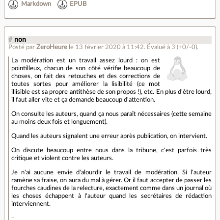
Markdown
EPUB
#
non
Posté par
ZeroHeure
le 13 février 2020 à 11:42
.
Évalué à
3
(+0/-0)
.
La modération est un travail assez lourd : on est
pointilleux, chacun de son côté vérifie beaucoup de
choses, on fait des retouches et des corrections de
toutes sortes pour améliorer la lisibilité (ce mot
illisible est sa propre antithèse de son propos !), etc. En plus d'être lourd,
il faut aller vite et ça demande beaucoup d'attention.
On consulte les auteurs, quand ça nous paraît nécessaires (cette semaine
au moins deux fois et longuement).
Quand les auteurs signalent une erreur après publication, on intervient.
On discute beaucoup entre nous dans la tribune, c'est parfois très
critique et violent contre les auteurs.
Je n'ai aucune envie d'alourdir le travail de modération. Si l'auteur
ramène sa fraise, on aura du mal à gérer. Or il faut accepter de passer les
fourches caudines de la relecture, exactement comme dans un journal où
les choses échappent à l'auteur quand les secrétaires de rédaction
interviennent.