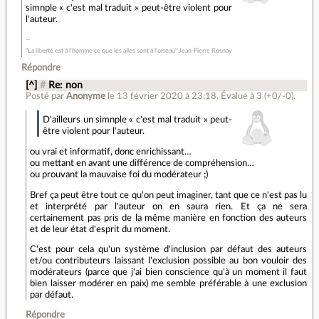
simnple « c'est mal traduit » peut-être violent pour
l'auteur.
"La liberté est à l'homme ce que les ailes sont à l'oiseau" Jean-Pierre Rosnay
Répondre
[^]
#
Re: non
Posté par
Anonyme
le 13 février 2020 à 23:18
.
Évalué à
3
(+0/-0)
.
D'ailleurs un simnple « c'est mal traduit » peut-
être violent pour l'auteur.
ou vrai et informatif, donc enrichissant…
ou mettant en avant une différence de compréhension…
ou prouvant la mauvaise foi du modérateur ;)
Bref ça peut être tout ce qu'on peut imaginer, tant que ce n'est pas lu
et interprété par l'auteur on en saura rien. Et ça ne sera
certainement pas pris de la même manière en fonction des auteurs
et de leur état d'esprit du moment.
C'est pour cela qu'un système d'inclusion par défaut des auteurs
et/ou contributeurs laissant l'exclusion possible au bon vouloir des
modérateurs (parce que j'ai bien conscience qu'à un moment il faut
bien laisser modérer en paix) me semble préférable à une exclusion
par défaut.
Répondre