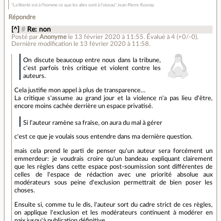
"La liberté est à l'homme ce que les ailes sont à l'oiseau" Jean-Pierre Rosnay
Répondre
[^]
#
Re: non
Posté par
Anonyme
le 13 février 2020 à 11:55
.
Évalué à
4
(+0/-0)
.
Dernière modification le 13 février 2020 à 11:58.
On discute beaucoup entre nous dans la tribune,
c'est parfois très critique et violent contre les
auteurs.
Cela justifie mon appel à plus de transparence…
La critique s'assume au grand jour et la violence n'a pas lieu d'être,
encore moins cachée derrière un espace privatisé.
Si l'auteur ramène sa fraise, on aura du mal à gérer
c'est ce que je voulais sous entendre dans ma dernière question.
mais cela prend le parti de penser qu'un auteur sera forcément un
emmerdeur: je voudrais croire qu'un bandeau expliquant clairement
que les règles dans cette espace post-soumission sont différentes de
celles de l'espace de rédaction avec une priorité absolue aux
modérateurs sous peine d'exclusion permettrait de bien poser les
choses.
Ensuite si, comme tu le dis, l'auteur sort du cadre strict de ces règles,
on applique l'exclusion et les modérateurs continuent à modérer en
paix jusqu'à publication définitive.