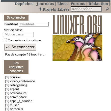
Dépêches
Journaux
Liens
Forums
Rédaction
🎙️ Projets Libres
Se connecter
Identifiant
Mot de passe
Connexion automatique
Pas de compte ? S’inscrire…
Les
étiquettes
connexes
1
courriel
1
vidéo_conférence
1
retrogaming
1
argent
1
ordinosaure
1
commodore
1
appel_à_soutien
1
musée
1
bordeaux