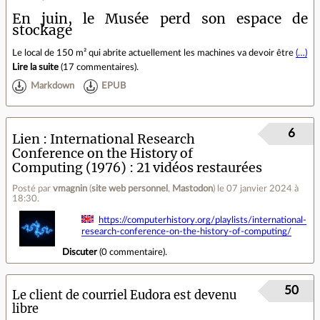
En juin, le Musée perd son espace de
stockage
Le local de 150 m² qui abrite actuellement les machines va devoir être
(…)
Lire la suite
(
17 commentaires
).
Markdown
EPUB
6
Lien
International Research
Conference on the History of
Computing (1976) : 21 vidéos restaurées
Posté par
vmagnin
(
site web personnel
,
Mastodon
)
le 07 janvier 2024 à
18:30
.
https://computerhistory.org/playlists/international-
research-conference-on-the-history-of-computing/
Discuter
(
0 commentaire
).
50
Le client de courriel Eudora est devenu
libre