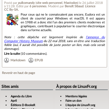
Posté par
pulkomandy
(
site web personnel
,
Mastodon
)
le 26 juillet 2018
à 11:28
.
Édité par
6 personnes
.
Modéré par
Benoît Sibaud
.
Licence
CC By‑SA.
Pour ceux qui ne le connaissaient pas encore, Eudora est un
client de courriel pour Windows et macOS. Il est apparu
en 1988 et a donc été l’un des premiers clients modernes et
graphiques, contribuant à populariser le courrier électronique
dans sa forme actuelle.
Note : cette dépêche est largement inspirée de
l’annonce du
Computer History Museum
du 22 mai 2018, sans en être une traduction
fidèle (oui, il aurait été possible de juste poster un lien, mais cela serait
dommage).
Lire la suite
(
10 commentaires
).
Markdown
EPUB
Revenir en haut de page
Sites amis
À propos de LinuxFr.org
Agenda du Libre
Mentions légales
April
Faire un don
Éditions D-BookeR
L’équipe de LinuxFr.org