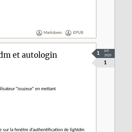
Markdown
EPUB
juil.
tdm et autologin
1
2025
1
ilisateur "iouzeur" en mettant
 sur la fenêtre d'authentification de lightdm