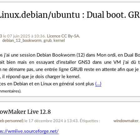
inux.debian/ubuntu
Dual boot. GR
n3
le 07 juin 2025 à 10:36
.
Licence CC By‑SA.
debian_12_bookworm
grub
kernel
s j'ai une session Debian Bookworm (12) dans Mon ordi, en Dual Bo
nait bien mais en essayant d'installer GNS3 dans une VM j'ai d
n ne démarre pas, une entrée ligne GRUB reste en attente afin que je 
t, il répond que je dois charger le kernel.
s en Debian et en Linux en général sont plus
(…)
mmentaires
).
owMaker Live 12.8
web personnel
)
le 17 décembre 2024 à 13:43
.
Étiquettes :
windowmaker
ps://wmlive.sourceforge.net/