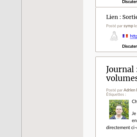
Discute
Lien
Sorti
Posté par
symp
l
htt
Discute
Journal
volumes
Posté par
Adrien 
Étiquettes :
Ch
Je
en
directement ci