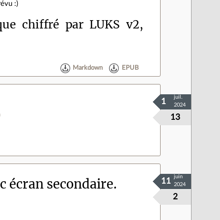
évu :)
que chiffré par LUKS v2,
Markdown
EPUB
juil.
1
2024
m
13
juin
c écran secondaire.
11
2024
2