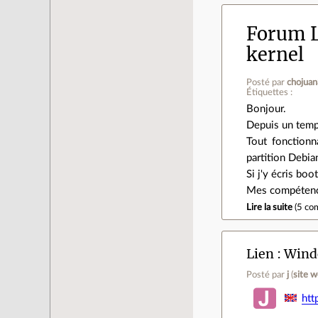
Forum L
kernel
Posté par
chojua
Étiquettes :
Bonjour.
Depuis un temp
Tout fonction
partition Debia
Si j'y écris boo
Mes compétence
Lire la suite
(
5 co
Lien
Wind
Posté par
j
(
site 
htt