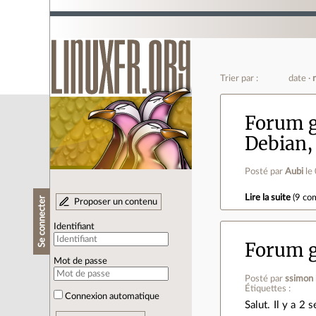
Trier par :
date
Forum g
Debian, 
Posté par
Aubi
le
Lire la suite
(
9 co
Se connecter
Proposer un contenu
Identifiant
Forum g
Mot de passe
Posté par
ssimon
Étiquettes :
Connexion automatique
Salut. Il y a 2