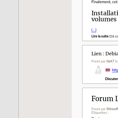
Finalement, cet
Installa
volumes 
(…)
Lire la suite
(
16 c
Lien
Debia
Posté par
tla47
l
ht
Discute
Forum L
Posté par
Stinouf
Étiquettes :