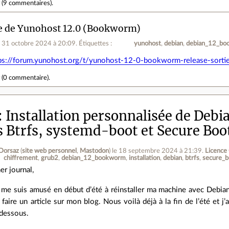
r
(
9 commentaires
).
e de Yunohost 12.0 (Bookworm)
e 31 octobre 2024 à 20:09
.
Étiquettes :
yunohost
debian
debian_12_b
ps://forum.yunohost.org/t/yunohost-12-0-bookworm-release-sor
r
(
0 commentaire
).
Installation personnalisée de Debi
 Btrfs, systemd-boot et Secure Boo
Dorsaz
(
site web personnel
,
Mastodon
)
le 18 septembre 2024 à 21:39
.
Licence
chiffrement
grub2
debian_12_bookworm
installation
debian
btrfs
secure_b
er journal,
 me suis amusé en début d’été à réinstaller ma machine avec Debia
 faire un article sur mon blog. Nous voilà déjà à la fin de l’été et j’
-dessous.