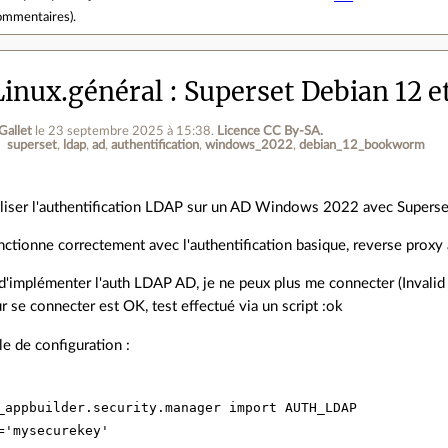
ommentaires
).
inux.général
Superset Debian 12 e
Gallet
le 23 septembre 2025 à 15:38
.
Licence CC By‑SA.
superset
ldap
ad
authentification
windows_2022
debian_12_bookworm
tiliser l'authentification LDAP sur un AD Windows 2022 avec Supers
onctionne correctement avec l'authentification basique, reverse prox
d'implémenter l'auth LDAP AD, je ne peux plus me connecter (Invalid l
ur se connecter est OK, test effectué via un script :ok
e de configuration :
_appbuilder.security.manager import AUTH_LDAP

='mysecurekey'
