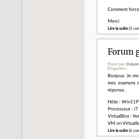
Comment forcer 
Merci
Lire la suite
(
3 co
Forum g
Posté par
chojua
Étiquettes :
Bonjour. Je me
mes examens de
réponse.
Hôte : Win11
Processeur : i
VirtualBox : V
VM on Virtualb
Lire la suite
(
6 co