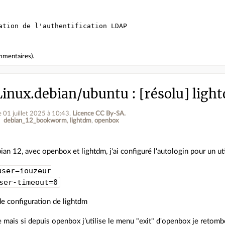
ation de l'authentification LDAP
mmentaires
).
inux.debian/ubuntu
[résolu] ligh
e 01 juillet 2025 à 10:43
.
Licence CC By‑SA.
debian_12_bookworm
lightdm
openbox
bian 12, avec openbox et lightdm, j'ai configuré l'autologin pour un ut
user=iouzeur
ser-timeout=0
 de configuration de lightdm
 mais si depuis openbox j’utilise le menu "exit" d'openbox je retombe