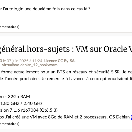
l'autologin une deuxième fois dans ce cas là ?
mmentaires
).
énéral.hors-sujets
VM sur Oracle 
n3
le 07 juin 2025 à 11:24
.
Licence CC By‑SA.
virtualbox
debian_12_bookworm
 forme actuellement pour un BTS en réseaux et sécurité SISR. Je dem
 l'année prochaine. Je remercie à l'avance à ceux qui voudraient l
Pro - 32Go RAM
7 1.80 GHz / 2.40 GHz
ersion 7.1.6 r167084 (Qt6.5.3)
ox J'ai créé une VM avec 8Go de RAM et 2 processeurs. OS Debian
mmentaires
).