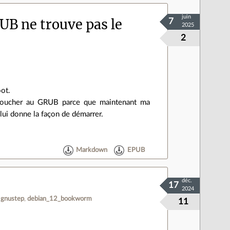
juin
UB ne trouve pas le
7
2025
2
ot.
û toucher au GRUB parce que maintenant ma
lui donne la façon de démarrer.
Markdown
EPUB
déc.
17
2024
gnustep
debian_12_bookworm
11