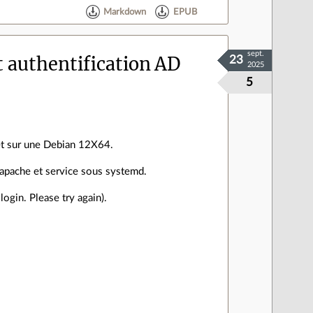
Markdown
EPUB
sept.
t authentification AD
23
2025
5
et sur une Debian 12X64.
y apache et service sous systemd.
ogin. Please try again).