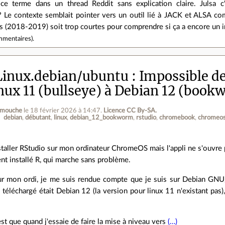
 ce terme dans un thread Reddit sans explication claire. Julsa 
 Le contexte semblait pointer vers un outil lié à JACK et ALSA com
les (2018-2019) soit trop courtes pour comprendre si ça a encore un 
mmentaires
).
inux.debian/ubuntu
Impossible de
ux 11 (bullseye) à Debian 12 (book
elmouche
le 18 février 2026 à 14:47
.
Licence CC By‑SA.
debian
débutant
linux
debian_12_bookworm
rstudio
chromebook
chromeo
nstaller RStudio sur mon ordinateur ChromeOS mais l'appli ne s'ouvre 
ent installé R, qui marche sans problème.
ur mon ordi, je me suis rendue compte que je suis sur Debian GNU/
i téléchargé était Debian 12 (la version pour linux 11 n'existant pas),
st que quand j'essaie de faire la mise à niveau vers
(…)