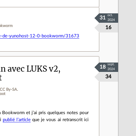
oct.
31
2024
ookworm
16
tie-de-yunohost-12-0-bookworm/31673
sept.
an avec LUKS v2,
18
2024
t
34
 CC By‑SA.
oot
n Bookworm et j’ai pris quelques notes pour
ai
publié l’article
que je vous ai retranscrit ici