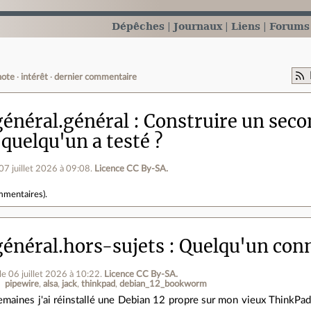
Dépêches
Journaux
Liens
Forums
note
intérêt
dernier commentaire
énéral.général
Construire un seco
quelqu'un a testé ?
 07 juillet 2026 à 09:08
.
Licence CC By‑SA.
mmentaires
).
énéral.hors-sujets
Quelqu'un conn
le 06 juillet 2026 à 10:22
.
Licence CC By‑SA.
pipewire
alsa
jack
thinkpad
debian_12_bookworm
 semaines j'ai réinstallé une Debian 12 propre sur mon vieux ThinkP