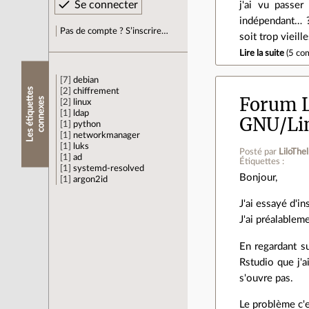
j'ai vu passer
indépendant… ?
Pas de compte ? S’inscrire…
soit trop vieil
Lire la suite
(
5 co
7
debian
L
e
s
é
t
i
q
u
e
t
e
s
c
o
n
n
e
x
e
2
chiffrement
Forum L
t
s
2
linux
1
ldap
GNU/Lin
1
python
1
networkmanager
1
luks
Posté par
LiloTh
1
ad
Étiquettes :
1
systemd-resolved
Bonjour,
1
argon2id
J'ai essayé d'i
J'ai préalablem
En regardant s
Rstudio que j'a
s'ouvre pas.
Le problème c'e