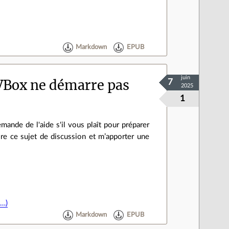
Markdown
EPUB
juin
VBox ne démarre pas
7
2025
1
ande de l'aide s'il vous plaît pour préparer
ire ce sujet de discussion et m’apporter une
(…)
Markdown
EPUB