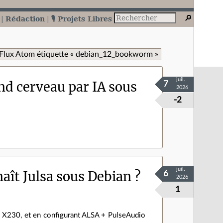
Rédaction
🎙️ Projets Libres
Flux Atom étiquette « debian_12_bookworm »
juil.
nd cerveau par IA sous
7
2026
-2
juil.
aît Julsa sous Debian ?
6
2026
1
ad X230, et en configurant ALSA + PulseAudio