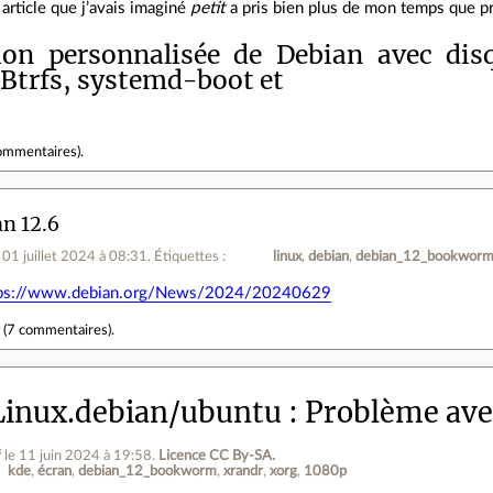
 article que j’avais imaginé
petit
a pris bien plus de mon temps que pr
tion personnalisée de Debian avec dis
Btrfs, systemd-boot et
ommentaires
).
n 12.6
e 01 juillet 2024 à 08:31
.
Étiquettes :
linux
debian
debian_12_bookwor
tps://www.debian.org/News/2024/20240629
r
(
7 commentaires
).
inux.debian/ubuntu
Problème ave
f
le 11 juin 2024 à 19:58
.
Licence CC By‑SA.
kde
écran
debian_12_bookworm
xrandr
xorg
1080p