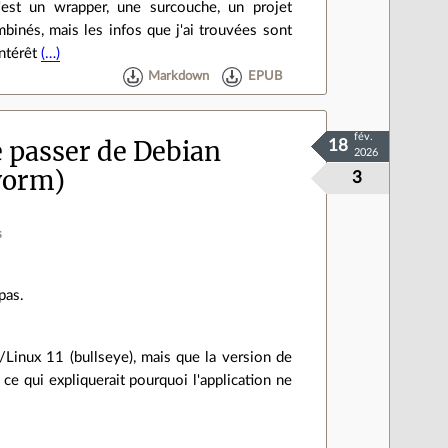
c'est un wrapper, une surcouche, un projet
binés, mais les infos que j'ai trouvées sont
intérêt
(…)
Markdown
EPUB
fév.
 passer de Debian
18
2026
worm)
3
s
pas.
Linux 11 (bullseye), mais que la version de
 ce qui expliquerait pourquoi l'application ne