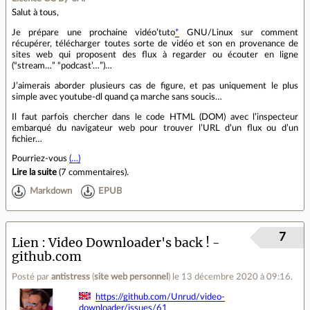
Salut à tous,
Je prépare une prochaine vidéo’tuto
*
GNU/Linux sur comment
récupérer, télécharger toutes sorte de vidéo et son en provenance de
sites web qui proposent des flux à regarder ou écouter en ligne
(“stream…” “podcast’…”)…
J’aimerais aborder plusieurs cas de figure, et pas uniquement le plus
simple avec youtube-dl quand ça marche sans soucis…
Il faut parfois chercher dans le code HTML (DOM) avec l’inspecteur
embarqué du navigateur web pour trouver l’URL d’un flux ou d’un
fichier…
Pourriez-vous
(…)
Lire la suite
(
7 commentaires
).
Markdown
EPUB
7
Lien
Video Downloader's back ! -
github.com
Posté par
antistress
(
site web personnel
)
le 13 décembre 2020 à 09:16
.
https://github.com/Unrud/video-
downloader/issues/61