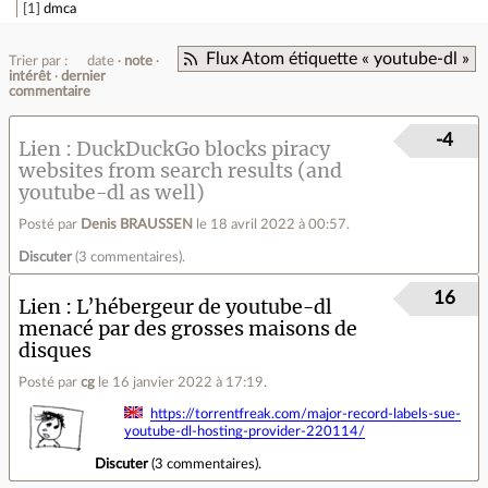
1
dmca
Flux Atom étiquette « youtube-dl »
Trier par :
date
note
intérêt
dernier
commentaire
-4
Lien
DuckDuckGo blocks piracy
websites from search results (and
youtube-dl as well)
Posté par
Denis BRAUSSEN
le 18 avril 2022 à 00:57
.
Discuter
(
3 commentaires
).
16
Lien
L’hébergeur de youtube-dl
menacé par des grosses maisons de
disques
Posté par
cg
le 16 janvier 2022 à 17:19
.
https://torrentfreak.com/major-record-labels-sue-
youtube-dl-hosting-provider-220114/
Discuter
(
3 commentaires
).