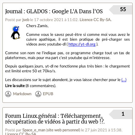
55
Journal
GLADOS : Google L'A Dans l'OS
Posté par
jseb
le 17 octobre 2021 à 11:02
.
Licence CC By‑SA.
Chers Zamis,
Comme vous le savez peut-être si comme moi vous avez le
cuivre apathique, il est bien pratique de pré-charger ses
videos avec youtube-dl (
https://yt-dl.org
).
Comme son nom ne l'indique pas, ce programme charge tout un tas de
plateformes, mais pour ma part c'est youtube qui m'intéresse.
Depuis quelques jours, yt-dl ne fonctionne plus très bien : le chargement
est limité entre 50 et 70ko/s.
Les discussions sur le sujet abondent, je vous laisse chercher pour le
(…)
Lire la suite
(
8 commentaires
).
Markdown
EPUB
1
Forum Linux.général
Téléchargement,
récupération de vidéos à partir du web !?.
Posté par
Space_e_man
(
site web personnel
)
le 27 juin 2021 à 15:38
.
Licence CC By‑SA.