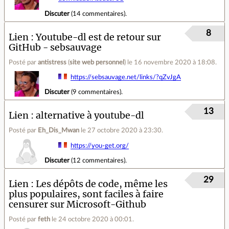
Discuter
(
14 commentaires
).
8
Lien
Youtube-dl est de retour sur
GitHub - sebsauvage
Posté par
antistress
(
site web personnel
)
le 16 novembre 2020 à 18:08
.
https://sebsauvage.net/links/?qZvJgA
Discuter
(
9 commentaires
).
13
Lien
alternative à youtube-dl
Posté par
Eh_Dis_Mwan
le 27 octobre 2020 à 23:30
.
https://you-get.org/
Discuter
(
12 commentaires
).
29
Lien
Les dépôts de code, même les
plus populaires, sont faciles à faire
censurer sur Microsoft-Github
Posté par
feth
le 24 octobre 2020 à 00:01
.