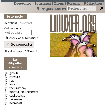
Dépêches
Journaux
Liens
Forums
Rédaction
🎙️ Projets Libres
Se connecter
Identifiant
Mot de passe
Connexion automatique
Pas de compte ? S’inscrire…
Les
étiquettes
connexes
4
github
2
censure
2
riaa
1
légal
1
thepiratebay
1
moteur_de_recherche
1
duckduckgo
1
fakenews
1
microsoft