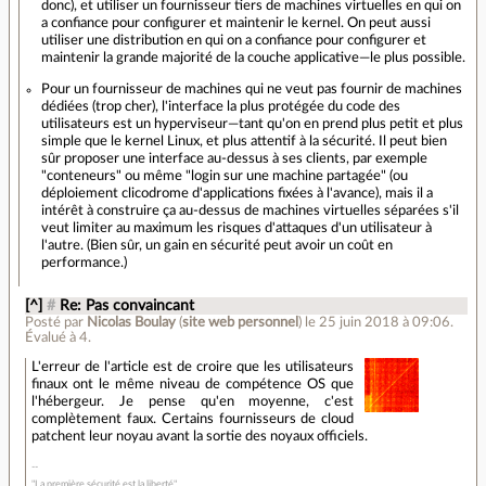
donc), et utiliser un fournisseur tiers de machines virtuelles en qui on
a confiance pour configurer et maintenir le kernel. On peut aussi
utiliser une distribution en qui on a confiance pour configurer et
maintenir la grande majorité de la couche applicative—le plus possible.
Pour un fournisseur de machines qui ne veut pas fournir de machines
dédiées (trop cher), l'interface la plus protégée du code des
utilisateurs est un hyperviseur—tant qu'on en prend plus petit et plus
simple que le kernel Linux, et plus attentif à la sécurité. Il peut bien
sûr proposer une interface au-dessus à ses clients, par exemple
"conteneurs" ou même "login sur une machine partagée" (ou
déploiement clicodrome d'applications fixées à l'avance), mais il a
intérêt à construire ça au-dessus de machines virtuelles séparées s'il
veut limiter au maximum les risques d'attaques d'un utilisateur à
l'autre. (Bien sûr, un gain en sécurité peut avoir un coût en
performance.)
[^]
#
Re: Pas convaincant
Posté par
Nicolas Boulay
(
site web personnel
)
le 25 juin 2018 à 09:06
.
Évalué à
4
.
L'erreur de l'article est de croire que les utilisateurs
finaux ont le même niveau de compétence OS que
l'hébergeur. Je pense qu'en moyenne, c'est
complètement faux. Certains fournisseurs de cloud
patchent leur noyau avant la sortie des noyaux officiels.
"La première sécurité est la liberté"