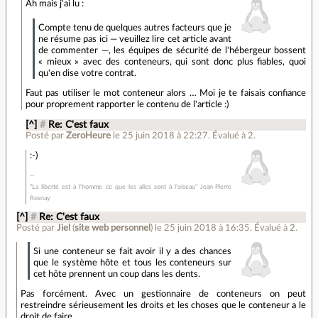
Ah mais j'ai lu :
Compte tenu de quelques autres facteurs que je
ne résume pas ici — veuillez lire cet article avant
de commenter —, les équipes de sécurité de l'hébergeur bossent
« mieux » avec des conteneurs, qui sont donc plus fiables, quoi
qu'en dise votre contrat.
Faut pas utiliser le mot conteneur alors … Moi je te faisais confiance
pour proprement rapporter le contenu de l'article :)
[^]
#
Re: C'est faux
Posté par
ZeroHeure
le 25 juin 2018 à 22:27
.
Évalué à
2
.
:-)
"La liberté est à l'homme ce que les ailes sont à l'oiseau" Jean-Pierre
Rosnay
[^]
#
Re: C'est faux
Posté par
Jiel
(
site web personnel
)
le 25 juin 2018 à 16:35
.
Évalué à
2
.
Si une conteneur se fait avoir il y a des chances
que le système hôte et tous les conteneurs sur
cet hôte prennent un coup dans les dents.
Pas forcément. Avec un gestionnaire de conteneurs on peut
restreindre sérieusement les droits et les choses que le conteneur a le
droit de faire.