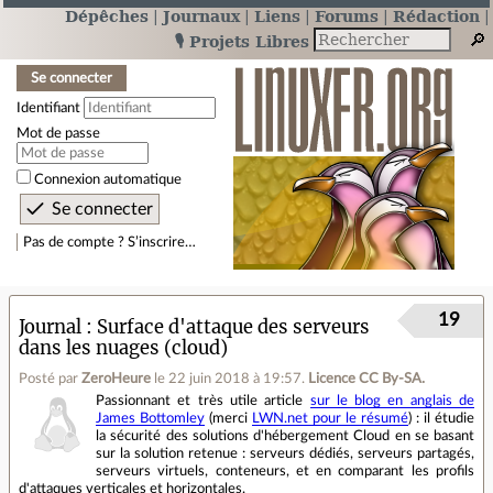
Dépêches
Journaux
Liens
Forums
Rédaction
🎙️ Projets Libres
Se connecter
Identifiant
Mot de passe
Connexion automatique
Pas de compte ? S’inscrire…
19
Journal
Surface d'attaque des serveurs
dans les nuages (cloud)
Posté par
ZeroHeure
le 22 juin 2018 à 19:57
.
Licence CC By‑SA.
Passionnant et très utile article
sur le blog en anglais de
James Bottomley
(merci
LWN.net pour le résumé
) : il étudie
la sécurité des solutions d'hébergement Cloud en se basant
sur la solution retenue : serveurs dédiés, serveurs partagés,
serveurs virtuels, conteneurs, et en comparant les profils
d'attaques verticales et horizontales.