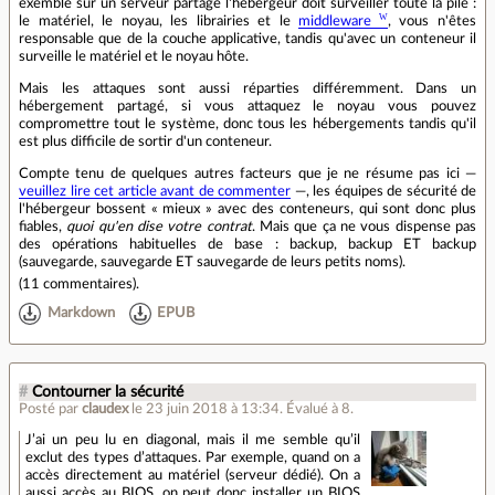
exemble sur un serveur partagé l'hébergeur doit surveiller toute la pile :
le matériel, le noyau, les librairies et le
middleware
, vous n'êtes
responsable que de la couche applicative, tandis qu'avec un conteneur il
surveille le matériel et le noyau hôte.
Mais les attaques sont aussi réparties différemment. Dans un
hébergement partagé, si vous attaquez le noyau vous pouvez
compromettre tout le système, donc tous les hébergements tandis qu'il
est plus difficile de sortir d'un conteneur.
Compte tenu de quelques autres facteurs que je ne résume pas ici —
veuillez lire cet article avant de commenter
—, les équipes de sécurité de
l'hébergeur bossent « mieux » avec des conteneurs, qui sont donc plus
fiables,
quoi qu'en dise votre contrat
. Mais que ça ne vous dispense pas
des opérations habituelles de base : backup, backup ET backup
(sauvegarde, sauvegarde ET sauvegarde de leurs petits noms).
(
11 commentaires
).
Markdown
EPUB
#
Contourner la sécurité
Posté par
claudex
le 23 juin 2018 à 13:34
.
Évalué à
8
.
J’ai un peu lu en diagonal, mais il me semble qu’il
exclut des types d’attaques. Par exemple, quand on a
accès directement au matériel (serveur dédié). On a
aussi accès au BIOS, on peut donc installer un BIOS