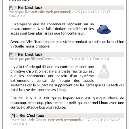
[^]
#
Re: C'est faux
Posté par
Renault
(
site web personnel
)
le 25 juin 2018 à 22:37
.
Évalué à
3
.
Il n'empêche que les conteneurs reposent sur un
noyau commun. Une faille dedans exploitée et tes
accès sont bien plus larges que ton conteneur.
Avec une VM l'isolation est plus stricte rendant la sortie de la machine
virtuelle moins probable.
[^]
#
Re: C'est faux
Posté par
pasBill pasGates
le 26 juin 2018 à 00:23
.
Évalué à
4
.
Il y a la théorie qui dit que les conteneurs sont une
primitive d'isolation, et il y a la triste réalité qui est
que les conteneurs ont besoin d'un système
extrèmement bancal de filtrage des appels
systèmes car la plupart ne supportent pas les namespaces (la tech qui
est à la base des conteneurs Linux).
Ensuite, il y a le fait qu'un hyperviseur est quelque chose de
beaucoup, beaucoup, plus simple et petit qu'un kernel Linux, avec une
surface d'attaque bcp plus réduite.
[^]
#
Re: C'est faux
Posté par
Joris Dedieu
(
site web personnel
)
le 27 juin 2018 à 14:49
.
Évalué à
3
.