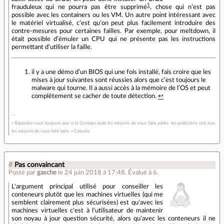
1
frauduleux qui ne pourra pas être supprimé
, chose qui n’est pas
possible avec les containers ou les VM. Un autre point intéressant avec
le matériel virtualisé, c’est qu’on peut plus facilement introduire des
contre-mesures pour certaines failles. Par exemple, pour meltdown, il
était possible d’émuler un CPU qui ne présente pas les instructions
permettant d’utiliser la faille.
il y a une démo d’un BIOS qui une fois installé, fais croire que les
mises à jour suivantes sont réussies alors que c’est toujours le
malware qui tourne. Il a aussi accès à la mémoire de l’OS et peut
complètement se cacher de toute détection.
↩
« Rappelez-vous toujours que si la Gestapo avait les moyens de vous faire parler, les politiciens ont, eux,
les moyens de vous faire taire. » Coluche
#
Pas convaincant
Posté par
gasche
le 24 juin 2018 à 17:48
.
Évalué à
6
.
L'argument principal utilisé pour conseiller les
conteneurs plutôt que les machines virtuelles (qui me
semblent clairement plus sécurisées) est qu'avec les
machines virtuelles c'est à l'utilisateur de maintenir
son noyau à jour question sécurité, alors qu'avec les conteneurs il ne