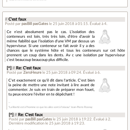
#
C'est faux
Posté par
pasBill pasGates
le 25 juin 2018 à 01:15
.
Évalué à
4
.
Ce n'est absolument pas le cas. L'isolation des
conteneurs est loin, très très loin, d'être d'avoir la
même fiabilité que l'isolation d'une VM par dessus un
hyperviseur. Si une conteneur se fait avoir il y a des
chances que le système hôte et tous les conteneurs sur cet hôte
prennent un coup dans les dents. Av c une isolation par hyperviseur
c'est beaucoup beaucoup plus difficile.
[^]
#
Re: C'est faux
Posté par
ZeroHeure
le 25 juin 2018 à 09:24
.
Évalué à
6
.
C'et exactement ce qu'il dit dans l'article. C'est bien
la peine de mettre une note invitant à lire avant de
commenter. Je suis en train de préparer mon fouet,
tu peux encore l'éviter en te dépêchant !
"La liberté est à l'homme ce que les ailes sont à l'oiseau" Jean-Pierre Rosnay
[^]
#
Re: C'est faux
Posté par
pasBill pasGates
le 25 juin 2018 à 19:22
.
Évalué à
2
.
Dernière modification le 25 juin 2018 à 19:23.