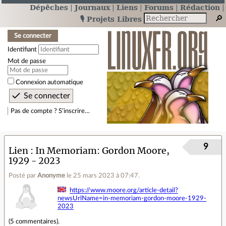
Dépêches
Journaux
Liens
Forums
Rédaction
🎙️ Projets Libres
Se connecter
Identifiant
Mot de passe
Connexion automatique
Pas de compte ? S’inscrire…
9
Lien
In Memoriam: Gordon Moore,
1929 - 2023
Posté par
Anonyme
le 25 mars 2023 à 07:47
.
https://www.moore.org/article-detail?
newsUrlName=in-memoriam-gordon-moore-1929-
2023
(
5 commentaires
).