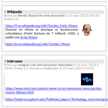
#
Wikipedia
Posté par
Benoît Sibaud
(
site web personnel
)
le 25 mars 2023 à 09:34
.
Évalué à
8
.
https://fr.m.wikipedia.org/wiki/Gordon_Earle_Moore
Docteur en chimie et physique et businessman,
cofondateur d'Intel (fortune de 7 milliards USD), a
publié une
loi de Moore
https://en.m.wikipedia.org/wiki/Gordon_Moore
#
Intel news
Posté par
vmagnin
(
site web personnel
,
Mastodon
)
le 25 mars 2023 à
10:40
.
Évalué à
2
.
Dernière modification le 25 mars 2023 à 10:41.
https://www.intel.com/content/www/us/en/newsroom/news/gordon-
moore-obituary.html
https://hasler.ece.gatech.edu/Published_papers/Technology_overview/go