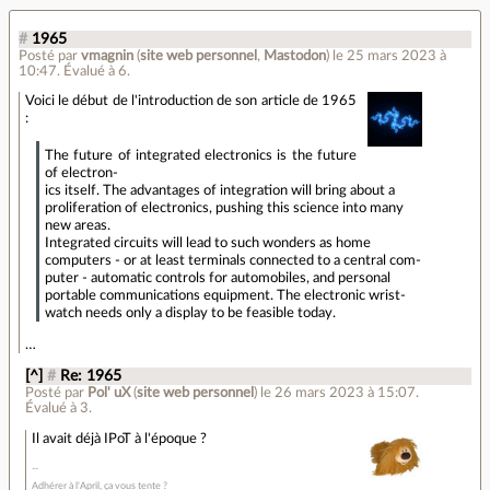
#
1965
Posté par
vmagnin
(
site web personnel
,
Mastodon
)
le 25 mars 2023 à
10:47
.
Évalué à
6
.
Voici le début de l'introduction de son article de 1965
:
The future of integrated electronics is the future
of electron-
ics itself. The advantages of integration will bring about a
proliferation of electronics, pushing this science into many
new areas.
Integrated circuits will lead to such wonders as home
computers - or at least terminals connected to a central com-
puter - automatic controls for automobiles, and personal
portable communications equipment. The electronic wrist-
watch needs only a display to be feasible today.
…
[^]
#
Re: 1965
Posté par
Pol' uX
(
site web personnel
)
le 26 mars 2023 à 15:07
.
Évalué à
3
.
Il avait déjà IPoT à l'époque ?
Adhérer à l'April, ça vous tente ?