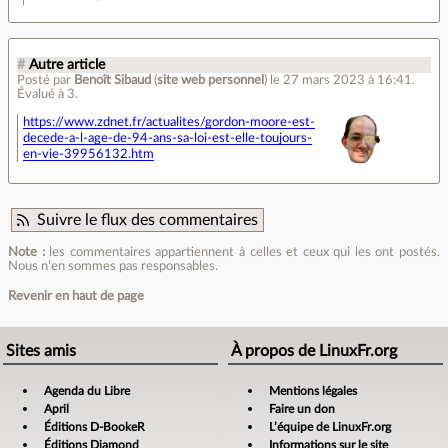
#
Autre article
Posté par
Benoît Sibaud
(
site web personnel
)
le 27 mars 2023 à 16:41
.
Évalué à
3
.
https://www.zdnet.fr/actualites/gordon-moore-est-
decede-a-l-age-de-94-ans-sa-loi-est-elle-toujours-
en-vie-39956132.htm
Suivre le flux des commentaires
Note :
les commentaires appartiennent à celles et ceux qui les ont postés.
Nous n’en sommes pas responsables.
Revenir en haut de page
Sites amis
À propos de LinuxFr.org
Agenda du Libre
Mentions légales
April
Faire un don
Éditions D-BookeR
L’équipe de LinuxFr.org
Éditions Diamond
Informations sur le site