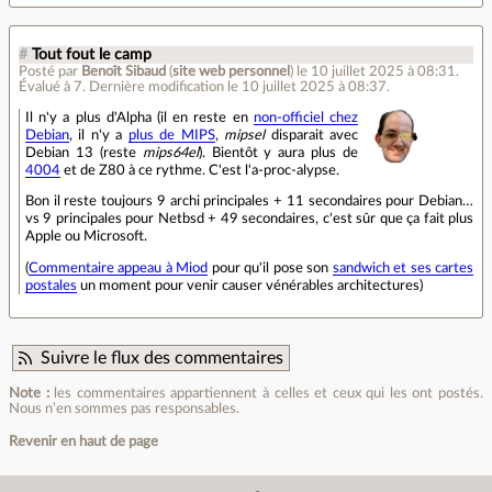
#
Tout fout le camp
Posté par
Benoît Sibaud
(
site web personnel
)
le 10 juillet 2025 à 08:31
.
Évalué à
7
.
Dernière modification le 10 juillet 2025 à 08:37.
Il n'y a plus d'Alpha (il en reste en
non-officiel chez
Debian
, il n'y a
plus de MIPS
,
mipsel
disparait avec
Debian 13 (reste
mips64el
). Bientôt y aura plus de
4004
et de Z80 à ce rythme. C'est l'a-proc-alypse.
Bon il reste toujours 9 archi principales + 11 secondaires pour Debian…
vs 9 principales pour Netbsd + 49 secondaires, c'est sûr que ça fait plus
Apple ou Microsoft.
(
Commentaire appeau à Miod
pour qu'il pose son
sandwich et ses cartes
postales
un moment pour venir causer vénérables architectures)
Suivre le flux des commentaires
Note :
les commentaires appartiennent à celles et ceux qui les ont postés.
Nous n’en sommes pas responsables.
Revenir en haut de page