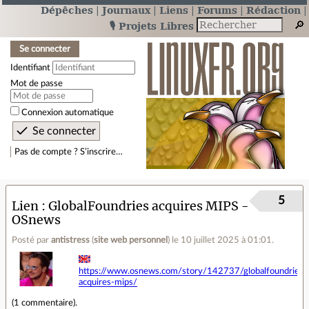
Dépêches
Journaux
Liens
Forums
Rédaction
🎙️ Projets Libres
Se connecter
Identifiant
Mot de passe
Connexion automatique
Pas de compte ? S’inscrire…
5
Lien
GlobalFoundries acquires MIPS -
OSnews
Posté par
antistress
(
site web personnel
)
le 10 juillet 2025 à 01:01
.
https://www.osnews.com/story/142737/globalfoundries-
acquires-mips/
(
1 commentaire
).