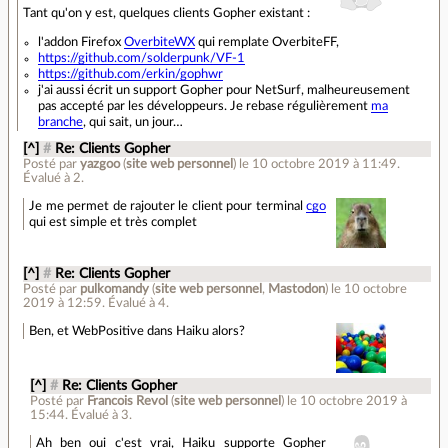
Tant qu'on y est, quelques clients Gopher existant :
l'addon Firefox
OverbiteWX
qui remplate OverbiteFF,
https://github.com/solderpunk/VF-1
https://github.com/erkin/gophwr
j'ai aussi écrit un support Gopher pour NetSurf, malheureusement
pas accepté par les développeurs. Je rebase régulièrement
ma
branche
, qui sait, un jour…
[^]
#
Re: Clients Gopher
Posté par
yazgoo
(
site web personnel
)
le 10 octobre 2019 à 11:49
.
Évalué à
2
.
Je me permet de rajouter le client pour terminal
cgo
qui est simple et très complet
[^]
#
Re: Clients Gopher
Posté par
pulkomandy
(
site web personnel
,
Mastodon
)
le 10 octobre
2019 à 12:59
.
Évalué à
4
.
Ben, et WebPositive dans Haiku alors?
[^]
#
Re: Clients Gopher
Posté par
Francois Revol
(
site web personnel
)
le 10 octobre 2019 à
15:44
.
Évalué à
3
.
Ah ben oui c'est vrai, Haiku supporte Gopher