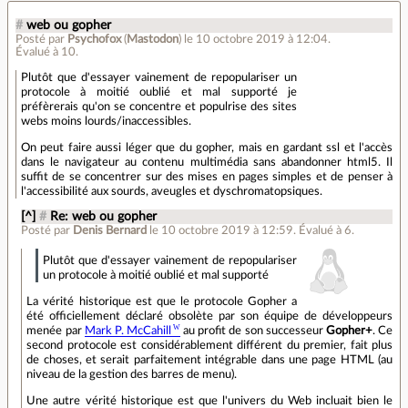
#
web ou gopher
Posté par
Psychofox
(
Mastodon
)
le 10 octobre 2019 à 12:04
.
Évalué à
10
.
Plutôt que d'essayer vainement de repopulariser un
protocole à moitié oublié et mal supporté je
préfèrerais qu'on se concentre et populrise des sites
webs moins lourds/inaccessibles.
On peut faire aussi léger que du gopher, mais en gardant ssl et l'accès
dans le navigateur au contenu multimédia sans abandonner html5. Il
suffit de se concentrer sur des mises en pages simples et de penser à
l'accessibilité aux sourds, aveugles et dyschromatopsiques.
[^]
#
Re: web ou gopher
Posté par
Denis Bernard
le 10 octobre 2019 à 12:59
.
Évalué à
6
.
Plutôt que d'essayer vainement de repopulariser
un protocole à moitié oublié et mal supporté
La vérité historique est que le protocole Gopher a
été officiellement déclaré obsolète par son équipe de développeurs
menée par
Mark P. McCahill
au profit de son successeur
Gopher+
. Ce
second protocole est considérablement différent du premier, fait plus
de choses, et serait parfaitement intégrable dans une page HTML (au
niveau de la gestion des barres de menu).
Une autre vérité historique est que l'univers du Web incluait bien le