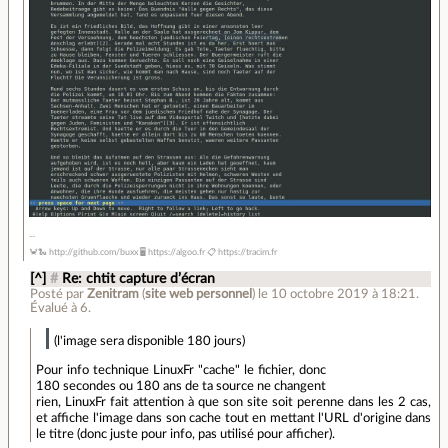
🦀🐍 http://github.com/buxx 🖥 https://algoo.fr 📋 https://tracim.fr
[^]
#
Re: chtit capture d’écran
Posté par
Zenitram
(
site web personnel
)
le 10 octobre 2019 à 18:21
.
Évalué à
6
.
(l'image sera disponible 180 jours)
Pour info technique LinuxFr "cache" le fichier, donc
180 secondes ou 180 ans de ta source ne changent
rien, LinuxFr fait attention à que son site soit perenne dans les 2 cas,
et affiche l'image dans son cache tout en mettant l'URL d'origine dans
le titre (donc juste pour info, pas utilisé pour afficher).