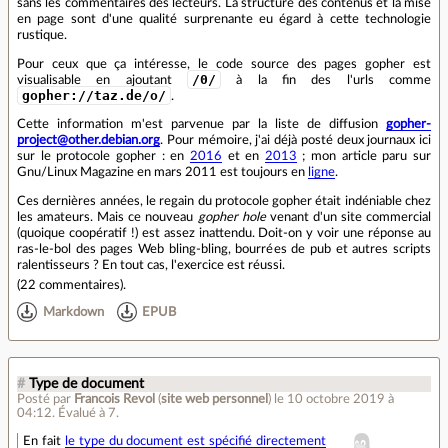
sans les commentaires des lecteurs. La structure des contenus et la mise
en page sont d'une qualité surprenante eu égard à cette technologie
rustique.
Pour ceux que ça intéresse, le code source des pages gopher est
/0/
visualisable en ajoutant
à la fin des l'urls comme
gopher://taz.de/o/
.
Cette information m'est parvenue par la liste de diffusion
gopher-
project@other.debian.org
. Pour mémoire, j'ai déjà posté deux journaux ici
sur le protocole gopher : en
2016
et en
2013
; mon article paru sur
Gnu/Linux Magazine en mars 2011 est toujours en
ligne
.
Ces dernières années, le regain du protocole gopher était indéniable chez
les amateurs. Mais ce nouveau
gopher hole
venant d'un site commercial
(quoique coopératif !) est assez inattendu. Doit-on y voir une réponse au
ras-le-bol des pages Web bling-bling, bourrées de pub et autres scripts
ralentisseurs ? En tout cas, l'exercice est réussi.
(
22 commentaires
).
Markdown
EPUB
#
Type de document
Posté par
Francois Revol
(
site web personnel
)
le 10 octobre 2019 à
04:12
.
Évalué à
7
.
En fait
le type du document est spécifié directement