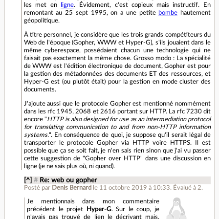
les met en
ligne
. Évidement, c'est copieux mais instructif. En
remontant au 25 sept 1995, on a une petite
bombe
hautement
géopolitique.
À titre personnel, je considère que les trois grands compétiteurs du
Web de l'époque (Gopher, WWW et Hyper-G), s'ils jouaient dans le
même cyberespace, possédaient chacun une technologie qui ne
faisait pas exactement la même chose. Grosso modo : La spécialité
de WWW est l'édition électronique de document, Gopher est pour
la gestion des métadonnées des documents ET des ressources, et
Hyper-G est (ou plutôt était) pour la gestion en mode cluster des
documents.
J'ajoute aussi que le protocole Gopher est mentionné nommément
dans les rfc 1945, 2068 et 2616 portant sur HTTP. La rfc 7230 dit
encore "
HTTP is also designed for use as an intermediation protocol
for translating communication to and from non-HTTP information
systems.
". En conséquence de quoi, je suppose qu'il serait légal de
transporter le protocole Gopher via HTTP voire HTTPS. Il est
possible que ça se soit fait, je n'en sais rien sinon que j'ai vu passer
cette suggestion de "Gopher over HTTP" dans une discussion en
ligne (je ne sais plus où, ni quand).
[^]
#
Re: web ou gopher
Posté par
Denis Bernard
le 11 octobre 2019 à 10:33
.
Évalué à
2
.
Je mentionnais dans mon commentaire
précédent le projet
Hyper-G
. Sur le coup, je
n'avais pas trouvé de lien le décrivant mais,