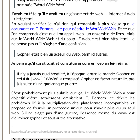
nommée "Word Wide Web".
J'avais en tête qu'il y avait eu un glissement de web → internet à web
→ http/html.
En voulant vérifier je n'ai rien qui remontait à plus vieux que
le
document de T. Berners-Lee pour décrire le WorlWideWeb
. Et ce que
j'en comprends c'est que l'on appel "web" un ensemble de liens. Mais
que le World Wide Web et du coup LE web, c'est bien http+html. Je
ne pense pas qu'il s'agisse d'une confusion.
Gopher était bien un acteur du Web, parmi d'autres.
Je pense qu'il constituait et constitue encore un web en lui-même.
Il n'y a jamais eu d'hostilité, à l'époque, entre le monde Gopher et
www
celui du
. "WWW" a remplacé Gopher de façon naturelle, pas
à la suite d'une quelconque guerre.
C'est probablement plus subtile que ça. Le World Wide Web a pour
objectif d'être totalement omniscient. T. Berners-Lee décrit les
problèmes lié à la multiplication des plateformes incompatibles et
propose de fournir un protocole unique pour n'avoir plus qu'un seul
web. S'il ne s'agit pas d'une guerre, l'essence même du www est
d'éliminer gopher et tout autre alternative.
https://linuxfr.org/users/barmic/journaux/y-en-a-marre-de-ce-gros-troll