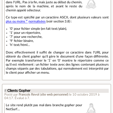
dans l'URL. Pas à la fin, mais juste au début du chemin,
après le nom de la machine, et avant le reste du
chemin appelé sélecteur.
Ce type est spécifié par un caractère ASCII, dont plusieurs valeurs sont
plus ou moins
normalisées
(voir section 3.8) :
'0' pour fichier simple (en fait text/plain),
'1' pour un répertoire,
'7' pour une recherche,
'9' fichier binaire,
'h' text/html…
Donc effectivement il suffit de changer ce caractère dans l'URL pour
obtenir du client gopher qu'il gère le document d'une façon différente.
Par exemple transformer le '1' en '0' montre le répertoire comme ce
qu'il est réellement : un fichier texte avec des lignes contenant plusieurs
champs séparés par des tabulations, qui normalement est interprété par
le client pour afficher un menu.
#
Clients Gopher
Posté par
Francois Revol
(
site web personnel
)
le 10 octobre 2019 à
04:17
.
Évalué à
7
.
Le site rend plutôt pas mal dans branche gopher pour
NetSurf…