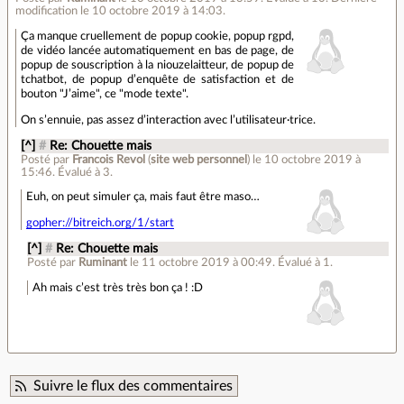
modification le 10 octobre 2019 à 14:03.
Ça manque cruellement de popup cookie, popup rgpd,
de vidéo lancée automatiquement en bas de page, de
popup de souscription à la niouzelaitteur, de popup de
tchatbot, de popup d’enquête de satisfaction et de
bouton "J’aime", ce "mode texte".
On s’ennuie, pas assez d’interaction avec l’utilisateur·trice.
[^]
#
Re: Chouette mais
Posté par
Francois Revol
(
site web personnel
)
le 10 octobre 2019 à
15:46
.
Évalué à
3
.
Euh, on peut simuler ça, mais faut être maso…
gopher://bitreich.org/1/start
[^]
#
Re: Chouette mais
Posté par
Ruminant
le 11 octobre 2019 à 00:49
.
Évalué à
1
.
Ah mais c’est très très bon ça ! :D
Suivre le flux des commentaires