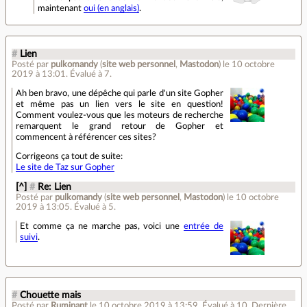
maintenant
oui (en anglais)
.
#
Lien
Posté par
pulkomandy
(
site web personnel
,
Mastodon
)
le 10 octobre
2019 à 13:01
.
Évalué à
7
.
Ah ben bravo, une dépêche qui parle d'un site Gopher
et même pas un lien vers le site en question!
Comment voulez-vous que les moteurs de recherche
remarquent le grand retour de Gopher et
commencent à référencer ces sites?
Corrigeons ça tout de suite:
Le site de Taz sur Gopher
[^]
#
Re: Lien
Posté par
pulkomandy
(
site web personnel
,
Mastodon
)
le 10 octobre
2019 à 13:05
.
Évalué à
5
.
Et comme ça ne marche pas, voici une
entrée de
suivi
.
#
Chouette mais
Posté par
Ruminant
le 10 octobre 2019 à 13:59
.
Évalué à
10
.
Dernière