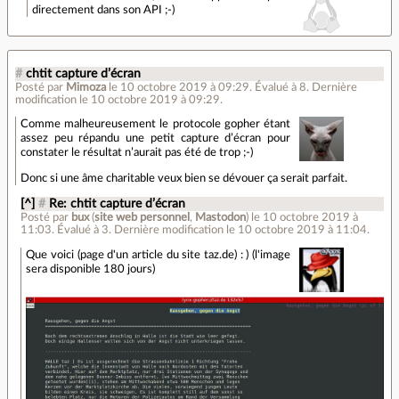
directement dans son API ;-)
#
chtit capture d’écran
Posté par
Mimoza
le 10 octobre 2019 à 09:29
.
Évalué à
8
.
Dernière
modification le 10 octobre 2019 à 09:29.
Comme malheureusement le protocole gopher étant
assez peu répandu une petit capture d’écran pour
constater le résultat n’aurait pas été de trop ;-)
Donc si une âme charitable veux bien se dévouer ça serait parfait.
[^]
#
Re: chtit capture d’écran
Posté par
bux
(
site web personnel
,
Mastodon
)
le 10 octobre 2019 à
11:03
.
Évalué à
3
.
Dernière modification le 10 octobre 2019 à 11:04.
Que voici (page d'un article du site taz.de) : ) (l'image
sera disponible 180 jours)