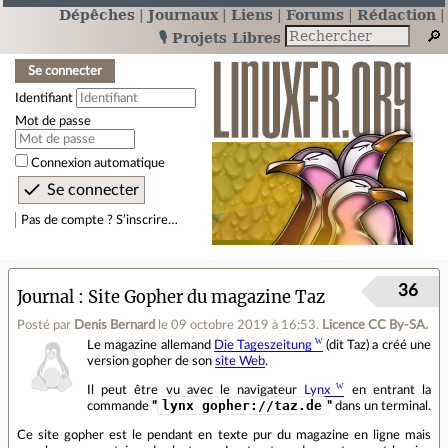
Dépêches
Journaux
Liens
Forums
Rédaction
🎙️ Projets Libres
Se connecter
Identifiant
Mot de passe
Connexion automatique
Pas de compte ? S’inscrire…
36
Journal
Site Gopher du magazine Taz
Posté par
Denis Bernard
le 09 octobre 2019 à 16:53
.
Licence CC By‑SA.
Le magazine allemand
Die Tageszeitung
(dit Taz) a créé une
version gopher de son
site Web
.
Il peut être vu avec le navigateur
Lynx
en entrant la
lynx gopher://taz.de
commande
"
"
dans un terminal.
Ce site gopher est le pendant en texte pur du magazine en ligne mais