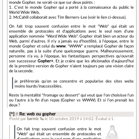
monde Gopher, ne serait-ce que sur deux points :
1. C'est le monde Gopher qui a porté à la connaissance du public le
World Wide Web,
2. McCahill collaborait avec Tim Berners-Lee (voir le lien ci-dessus).
On fait trop souvent confusion entre le mot "Web" qui était un
ensemble de protocoles et d'applications avec le seul nom d'une
application nommée "Word Wide Web". Gopher était bien un acteur du
Web, parmi d'autres. Il n'y a jamais eu d'hostilité, à l'époque, entre le
monde Gopher et celui du
www
. "WWW" a remplacé Gopher de façon
naturelle, pas à la suite d'une quelconque guerre. Malheureusement,
personne n'a vu, à l'époque, les fantastiques perspectives qu'ouvrait
son successeur
Gopher+
. Et je crains que les aficionados d'aujourd'hui
de la première version de Gopher n'aient toujours pas une vision claire
de la seconde.
je préférerais qu'on se concentre et popularise des sites webs
moins lourds/inaccessibles.
Reste la mentalité "fromage ou dessert" qui veut que l'on choisisse l'un
ou l'autre à la fin d'un repas (Gopher vs WWW). Et si l'on prenait les
deux ?
[^]
#
Re: web ou gopher
Posté par
barmic 🦦
le 10 octobre 2019 à 14:02
.
Évalué à
1
.
On fait trop souvent confusion entre le mot
"Web" qui était un ensemble de protocoles et
d'applications avec le seul nom d'une application