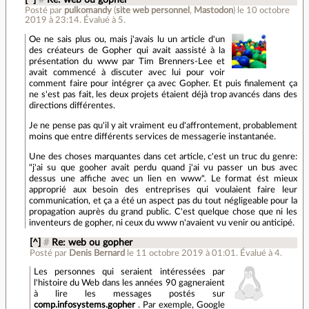
[^]
#
Re: web ou gopher
Posté par
pulkomandy
(
site web personnel
,
Mastodon
)
le 10 octobre
2019 à 23:14
.
Évalué à
5
.
Oe ne sais plus ou, mais j'avais lu un article d'un
des créateurs de Gopher qui avait aassisté à la
présentation du www par Tim Brenners-Lee et
avait commencé à discuter avec lui pour voir
comment faire pour intégrer ça avec Gopher. Et puis finalement ça
ne s'est pas fait, les deux projets étaient déjà trop avancés dans des
directions différentes.
Je ne pense pas qu'il y ait vraiment eu d'affrontement, probablement
moins que entre différents services de messagerie instantanée.
Une des choses marquantes dans cet article, c'est un truc du genre:
"j'ai su que gooher avait perdu quand j'ai vu passer un bus avec
dessus une affiche avec un lien en www". Le format ést mieux
approprié aux besoin des entreprises qui voulaient faire leur
communication, et ça a été un aspect pas du tout négligeable pour la
propagation auprès du grand public. C'est quelque chose que ni les
inventeurs de gopher, ni ceux du www n'avaient vu venir ou anticipé.
[^]
#
Re: web ou gopher
Posté par
Denis Bernard
le 11 octobre 2019 à 01:01
.
Évalué à
4
.
Les personnes qui seraient intéressées par
l'histoire du Web dans les années 90 gagneraient
à lire les messages postés sur
comp.infosystems.gopher
. Par exemple, Google