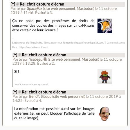
[^]
#
Re: chtit capture d’écran
Posté par
SpaceFox
(
site web personnel
,
Mastodon
)
le 11 octobre
2019 à 11:46
.
Évalué à
3
.
Ça ne pose pas des problèmes de droits de
conserver des copies des images sur LinuxFR sans
être certain de leur licence ?
Littératures de l’imaginaire, libres, pour tout le monde : https://renardspatial.com/ | La connaissance
libre : https://zestedesavoir.com
[^]
#
Re: chtit capture d’écran
Posté par
Ysabeau 🧶
(
site web personnel
,
Mastodon
)
le 11 octobre
2019 à 13:28
.
Évalué à
2
.
Si !
Je n’ai aucun avis sur systemd
[^]
#
Re: chtit capture d’écran
Posté par
Benoît Sibaud
(
site web personnel
)
le 11 octobre 2019 à
14:22
.
Évalué à
4
.
La modération est possible aussi sur les images
externes (ie. on peut bloquer l'affichage de telle
ou telle image).