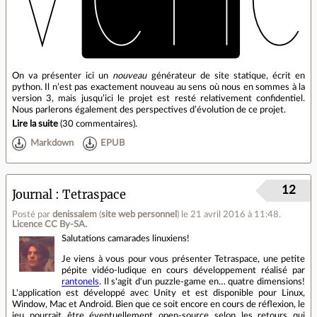
On va présenter ici un
nouveau
générateur de site statique, écrit en
python. Il n’est pas exactement nouveau au sens où nous en sommes à la
version 3, mais jusqu’ici le projet est resté relativement confidentiel.
Nous parlerons également des perspectives d’évolution de ce projet.
Lire la suite
(
30 commentaires
).
Markdown
EPUB
12
Journal
Tetraspace
Posté par
denissalem
(
site web personnel
)
le 21 avril 2016 à 11:48
.
Licence CC By‑SA.
Salutations camarades linuxiens!
Je viens à vous pour vous présenter Tetraspace, une petite
pépite vidéo-ludique en cours développement réalisé par
rantonels
. Il s'agit d'un puzzle-game en… quatre dimensions!
L'application est développé avec Unity et est disponible pour Linux,
Window, Mac et Android. Bien que ce soit encore en cours de réflexion, le
jeu pourrait être éventuellement open-source selon les retours qui