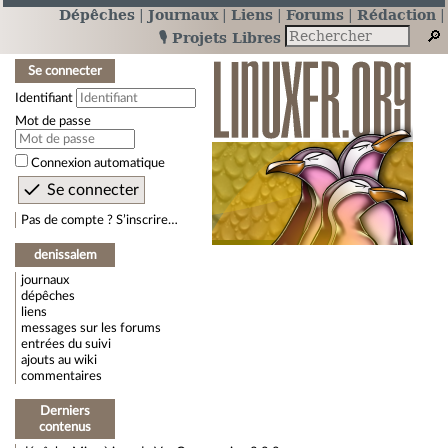
Dépêches
Journaux
Liens
Forums
Rédaction
🎙️ Projets Libres
Se connecter
Identifiant
Mot de passe
Connexion automatique
Pas de compte ? S’inscrire…
denissalem
journaux
dépêches
liens
messages sur les forums
entrées du suivi
ajouts au wiki
commentaires
Derniers
contenus