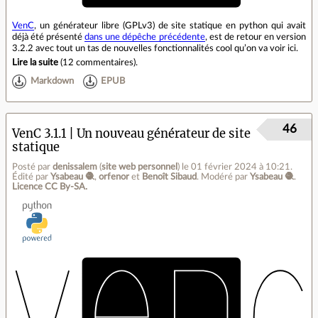
VenC
, un générateur libre (GPLv3) de site statique en python qui avait
déjà été présenté
dans une dépêche précédente
, est de retour en version
3.2.2 avec tout un tas de nouvelles fonctionnalités cool qu’on va voir ici.
Lire la suite
(
12 commentaires
).
Markdown
EPUB
46
VenC 3.1.1 | Un nouveau générateur de site
statique
Posté par
denissalem
(
site web personnel
)
le 01 février 2024 à 10:21
.
Édité par
Ysabeau 🧶
,
orfenor
et
Benoît Sibaud
.
Modéré par
Ysabeau 🧶
.
Licence CC By‑SA.