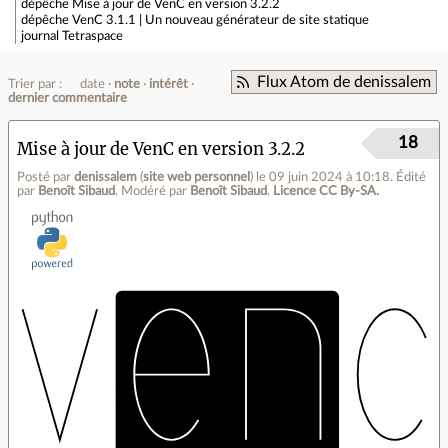
dépêche
Mise à jour de VenC en version 3.2.2
dépêche
VenC 3.1.1 | Un nouveau générateur de site statique
journal
Tetraspace
Flux Atom de denissalem
Trier par :
date
note
intérêt
dernier commentaire
18
Mise à jour de VenC en version 3.2.2
Posté par
denissalem
(
site web personnel
)
le 09 juin 2024 à 10:18
.
Édité
par
Benoît Sibaud
.
Modéré par
Benoît Sibaud
.
Licence CC By‑SA.