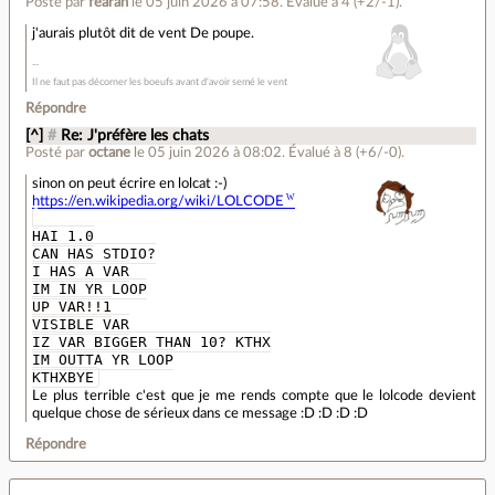
Posté par
fearan
le 05 juin 2026 à 07:58
.
Évalué à
4
(+2/-1)
.
j'aurais plutôt dit de vent De poupe.
Il ne faut pas décorner les boeufs avant d'avoir semé le vent
Répondre
[^]
#
Re: J'préfère les chats
Posté par
octane
le 05 juin 2026 à 08:02
.
Évalué à
8
(+6/-0)
.
sinon on peut écrire en lolcat :-)
https://en.wikipedia.org/wiki/LOLCODE
HAI 1.0
CAN HAS STDIO?
I HAS A VAR
IM IN YR LOOP
UP VAR!!1
VISIBLE VAR
IZ VAR BIGGER THAN 10? KTHX
IM OUTTA YR LOOP
KTHXBYE
Le plus terrible c'est que je me rends compte que le lolcode devient
quelque chose de sérieux dans ce message :D :D :D :D
Répondre