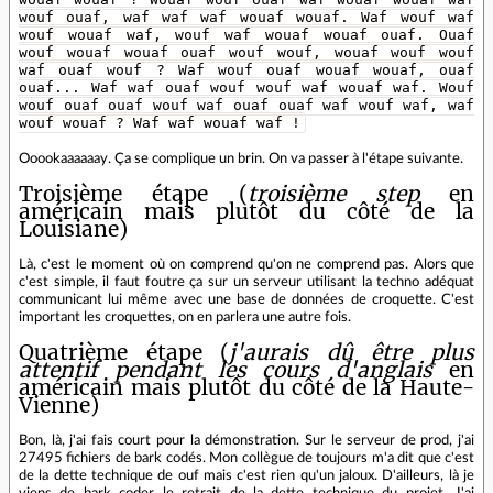
wouf ouaf, waf waf waf wouaf wouaf. Waf wouf waf
wouf wouaf waf, wouf waf wouaf wouaf ouaf. Ouaf
wouf wouaf wouaf ouaf wouf wouf, wouaf wouf wouf
waf ouaf wouf ? Waf wouf ouaf wouaf wouaf, ouaf
ouaf... Waf waf ouaf wouf wouf waf wouaf waf. Wouf
wouf ouaf ouaf wouf waf ouaf ouaf waf wouf waf, waf
wouf wouaf ? Waf waf wouaf waf !
Ooookaaaaaay. Ça se complique un brin. On va passer à l'étape suivante.
Troisième étape (
troisième step
en
américain mais plutôt du côté de la
Louisiane)
Là, c'est le moment où on comprend qu'on ne comprend pas. Alors que
c'est simple, il faut foutre ça sur un serveur utilisant la techno adéquat
communicant lui même avec une base de données de croquette. C'est
important les croquettes, on en parlera une autre fois.
Quatrième étape (
j'aurais dû être plus
attentif pendant les cours d'anglais
en
américain mais plutôt du côté de la Haute-
Vienne)
Bon, là, j'ai fais court pour la démonstration. Sur le serveur de prod, j'ai
27495 fichiers de bark codés. Mon collègue de toujours m'a dit que c'est
de la dette technique de ouf mais c'est rien qu'un jaloux. D'ailleurs, là je