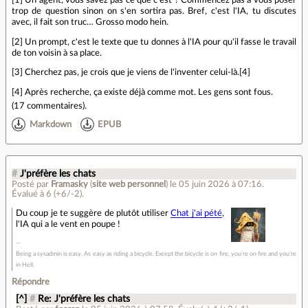
trop de question sinon on s'en sortira pas. Bref, c'est l'IA, tu discutes
avec, il fait son truc… Grosso modo hein.
[2] Un prompt, c'est le texte que tu donnes à l'IA pour qu'il fasse le travail
de ton voisin à sa place.
[3] Cherchez pas, je crois que je viens de l'inventer celui-là.[4]
[4] Après recherche, ça existe déjà comme mot. Les gens sont fous.
(
17 commentaires
).
Markdown
EPUB
#
J'préfère les chats
Posté par
Framasky
(
site web personnel
)
le 05 juin 2026 à 07:16
.
Évalué à
6
(+6/-2)
.
Du coup je te suggère de plutôt utiliser
Chat j'ai pété
,
l'IA qui a le vent en poupe !
Being a sysadmin is easy. As easy as riding a bicycle. Except the bicycle is on fire, you’re on fire and you’re
in Hell.
Répondre
[^]
#
Re: J'préfère les chats