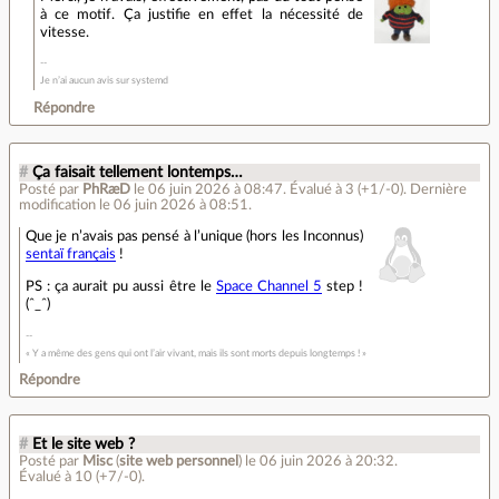
à ce motif. Ça justifie en effet la nécessité de
vitesse.
Je n’ai aucun avis sur systemd
Répondre
#
Ça faisait tellement lontemps…
Posté par
PhRæD
le 06 juin 2026 à 08:47
.
Évalué à
3
(+1/-0)
.
Dernière
modification le 06 juin 2026 à 08:51.
Que je n’avais pas pensé à l’unique (hors les Inconnus)
sentaï français
!
PS : ça aurait pu aussi être le
Space Channel 5
step !
(ˆ_ˆ)
« Y a même des gens qui ont l’air vivant, mais ils sont morts depuis longtemps ! »
Répondre
#
Et le site web ?
Posté par
Misc
(
site web personnel
)
le 06 juin 2026 à 20:32
.
Évalué à
10
(+7/-0)
.