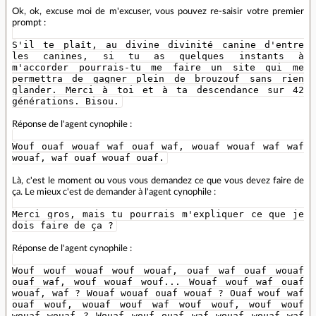
Ok, ok, excuse moi de m'excuser, vous pouvez re-saisir votre premier
prompt :
S'il te plaît, au divine divinité canine d'entre
les canines, si tu as quelques instants à
m'accorder pourrais-tu me faire un site qui me
permettra de gagner plein de brouzouf sans rien
glander. Merci à toi et à ta descendance sur 42
générations. Bisou.
Réponse de l'agent cynophile :
Wouf ouaf wouaf waf ouaf waf, wouaf wouaf waf waf
wouaf, waf ouaf wouaf ouaf.
Là, c'est le moment ou vous vous demandez ce que vous devez faire de
ça. Le mieux c'est de demander à l'agent cynophile :
Merci gros, mais tu pourrais m'expliquer ce que je
dois faire de ça ?
Réponse de l'agent cynophile :
Wouf wouf wouaf wouf wouaf, ouaf waf ouaf wouaf
ouaf waf, wouf wouaf wouf... Wouaf wouf waf ouaf
wouaf, waf ? Wouaf wouaf ouaf wouaf ? Ouaf wouf waf
ouaf wouf, wouaf wouf waf wouf wouf, wouf wouf
wouaf wouaf ? Wouaf wouf ouaf waf wouaf wouaf waf