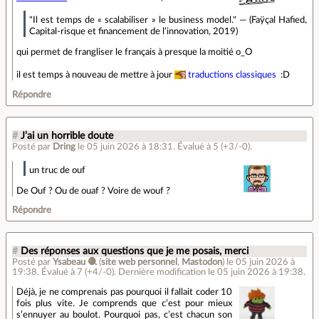
"Il est temps de « scalabiliser » le business model." — (Faÿçal Hafied,
Capital-risque et financement de l’innovation, 2019)
qui permet de frangliser le français à presque la moitié o_O
il est temps à nouveau de mettre à jour
traductions classiques
:D
Répondre
#
J’ai un horrible doute
Posté par
Dring
le 05 juin 2026 à 18:31
.
Évalué à
5
(+3/-0)
.
un truc de ouf
De Ouf ? Ou de ouaf ? Voire de wouf ?
Répondre
#
Des réponses aux questions que je me posais, merci
Posté par
Ysabeau 🧶
(
site web personnel
,
Mastodon
)
le 05 juin 2026 à
19:38
.
Évalué à
7
(+4/-0)
.
Dernière modification le 05 juin 2026 à 19:38.
Déjà, je ne comprenais pas pourquoi il fallait coder 10
fois plus vite. Je comprends que c’est pour mieux
s’ennuyer au boulot. Pourquoi pas, c’est chacun son