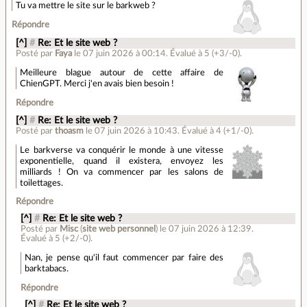
Tu va mettre le site sur le barkweb ?
Répondre
[^]
#
Re: Et le site web ?
Posté par
Faya
le 07 juin 2026 à 00:14
.
Évalué à
5
(+3/-0)
.
Meilleure blague autour de cette affaire de
ChienGPT. Merci j'en avais bien besoin !
Répondre
[^]
#
Re: Et le site web ?
Posté par
thoasm
le 07 juin 2026 à 10:43
.
Évalué à
4
(+1/-0)
.
Le barkverse va conquérir le monde à une vitesse
exponentielle, quand il existera, envoyez les
milliards ! On va commencer par les salons de
toilettages.
Répondre
[^]
#
Re: Et le site web ?
Posté par
Misc
(
site web personnel
)
le 07 juin 2026 à 12:39
.
Évalué à
5
(+2/-0)
.
Nan, je pense qu'il faut commencer par faire des
barktabacs.
Répondre
[^]
#
Re: Et le site web ?