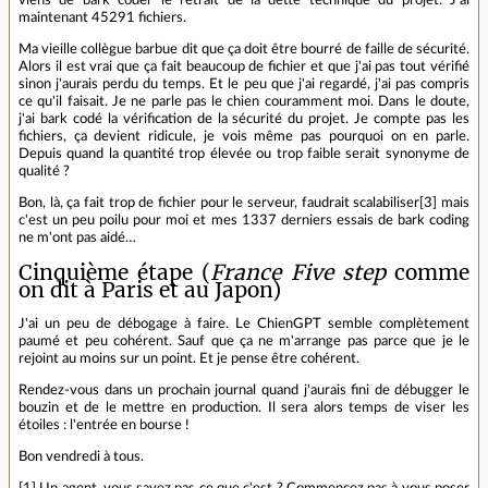
viens de bark coder le retrait de la dette technique du projet. J'ai
maintenant 45291 fichiers.
Ma vieille collègue barbue dit que ça doit être bourré de faille de sécurité.
Alors il est vrai que ça fait beaucoup de fichier et que j'ai pas tout vérifié
sinon j'aurais perdu du temps. Et le peu que j'ai regardé, j'ai pas compris
ce qu'il faisait. Je ne parle pas le chien couramment moi. Dans le doute,
j'ai bark codé la vérification de la sécurité du projet. Je compte pas les
fichiers, ça devient ridicule, je vois même pas pourquoi on en parle.
Depuis quand la quantité trop élevée ou trop faible serait synonyme de
qualité ?
Bon, là, ça fait trop de fichier pour le serveur, faudrait scalabiliser[3] mais
c'est un peu poilu pour moi et mes 1337 derniers essais de bark coding
ne m'ont pas aidé…
Cinquième étape (
France Five step
comme
on dit à Paris et au Japon)
J'ai un peu de débogage à faire. Le ChienGPT semble complètement
paumé et peu cohérent. Sauf que ça ne m'arrange pas parce que je le
rejoint au moins sur un point. Et je pense être cohérent.
Rendez-vous dans un prochain journal quand j'aurais fini de débugger le
bouzin et de le mettre en production. Il sera alors temps de viser les
étoiles : l'entrée en bourse !
Bon vendredi à tous.
[1] Un agent, vous savez pas ce que c'est ? Commencez pas à vous poser