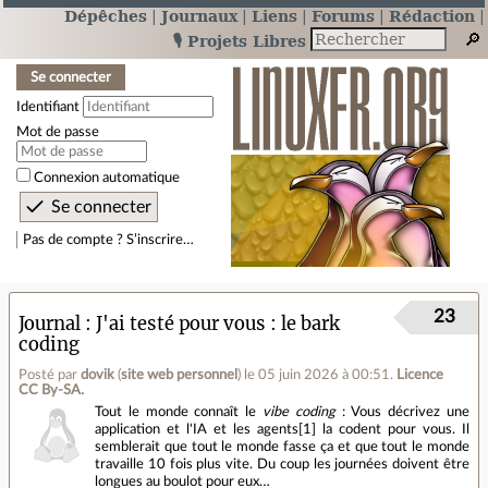
Dépêches
Journaux
Liens
Forums
Rédaction
🎙️ Projets Libres
Se connecter
Identifiant
Mot de passe
Connexion automatique
Pas de compte ? S’inscrire…
23
Journal
J'ai testé pour vous : le bark
coding
Posté par
dovik
(
site web personnel
)
le 05 juin 2026 à 00:51
.
Licence
CC By‑SA.
Tout le monde connaît le
vibe coding
: Vous décrivez une
application et l'IA et les agents[1] la codent pour vous. Il
semblerait que tout le monde fasse ça et que tout le monde
travaille 10 fois plus vite. Du coup les journées doivent être
longues au boulot pour eux…