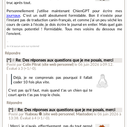
truc après tout.
Personnellement j’utilise maintenant ChienGPT pour écrire mes
journaux
. C’est un outil absolument formidable. Bon il n’existe pour
l’instant pas de traduction canin-français, et comme j’ai un peu séché les
cours de canin à l’école, je dois écrire le journal en entier. Mais quel gain
de temps potentiel ! Formidable. Tous mes voisins du dessous me
l’envient.
Je n’ai aucun avis sur systemd
Répondre
[^]
#
Re: Des réponses aux questions que je me posais, merci
Posté par
Colin Pitrat
(
site web personnel
)
le 06 juin 2026 à 09:12
.
Évalué à
3
(+1/-0)
.
Déjà, je ne comprenais pas pourquoi il fallait
coder 10 fois plus vite.
C'est pas qu'il faut, mais quand t'as un chien qui te
court après t'as pas trop le choix.
Répondre
[^]
#
Re: Des réponses aux questions que je me posais, merci
Posté par
Ysabeau 🧶
(
site web personnel
,
Mastodon
)
le 06 juin 2026 à
13:38
.
Évalué à
4
(+1/-0)
.
Merci, je n'avais, effectivement, pas du tout pensé