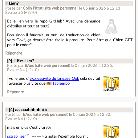
#
Lien?
Posté par
Colin Pitrat
(
site web personnel
)
le 05 juin 2026 à 12:11
.
Évalué à
5
(+3/-0)
.
Et le lien vers le repo GitHub? Avec une demande
d'étoiles et tout et tout?
Bon sinon il faudrait un outil de traduction de chien
vers Ook!, ça devrait être facile à produire. Peut être que Chien GPT
peut le coder?
Répondre
[^]
#
Re: Lien?
Posté par
BAud
(
site web personnel
)
le 05 juin 2026 à 12:35
.
Évalué à
4
(+2/-0)
.
vu le peu d'
expressivité du langage Ook
cela devrait
avancer plus vite que
TapTempo
!
Répondre
#
[4] aaaaaahhhhh /o\
Posté par
BAud
(
site web personnel
)
le 05 juin 2026 à 12:32
.
Évalué à
4
(+2/-0)
.
mais en plus c'est vrai /o\
scalabiliser
====> à noter l'exemple fourni :