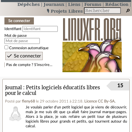
Dépêches
Journaux
Liens
Forums
Rédaction
🎙️ Projets Libres
Se connecter
Identifiant
Mot de passe
Connexion automatique
Pas de compte ? S’inscrire…
15
Journal
Petits logiciels éducatifs libres
pour le calcul
Posté par
fleny68
le 29 octobre 2011 à 22:18
.
Licence CC By‑SA.
Je voulais parler d'un petit logiciel que je viens de découvrir,
mais je me suis dit que ça allait faire journal marque-pages.
Alors à la place, je vais refaire un petit tour de plusieurs
logiciels libres pour grands et petits, qui tournent autour du
calcul.