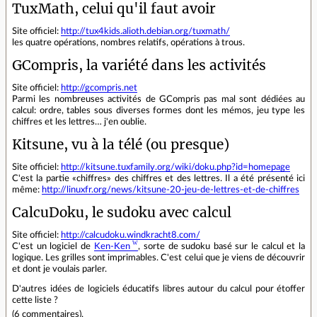
TuxMath, celui qu'il faut avoir
Site officiel:
http://tux4kids.alioth.debian.org/tuxmath/
les quatre opérations, nombres relatifs, opérations à trous.
GCompris, la variété dans les activités
Site officiel:
http://gcompris.net
Parmi les nombreuses activités de GCompris pas mal sont dédiées au
calcul: ordre, tables sous diverses formes dont les mémos, jeu type les
chiffres et les lettres… j'en oublie.
Kitsune, vu à la télé (ou presque)
Site officiel:
http://kitsune.tuxfamily.org/wiki/doku.php?id=homepage
C'est la partie «chiffres» des chiffres et des lettres. Il a été présenté ici
même:
http://linuxfr.org/news/kitsune-20-jeu-de-lettres-et-de-chiffres
CalcuDoku, le sudoku avec calcul
Site officiel:
http://calcudoku.windkracht8.com/
C'est un logiciel de
Ken-Ken
, sorte de sudoku basé sur le calcul et la
logique. Les grilles sont imprimables. C'est celui que je viens de découvrir
et dont je voulais parler.
D'autres idées de logiciels éducatifs libres autour du calcul pour étoffer
cette liste ?
(
6 commentaires
).