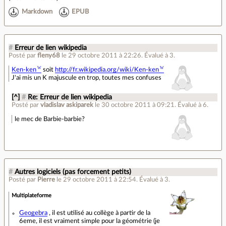
Markdown
EPUB
#
Erreur de lien wikipedia
Posté par
fleny68
le 29 octobre 2011 à 22:26
.
Évalué à
3
.
Ken-ken
soit
http://fr.wikipedia.org/wiki/Ken-ken
J'ai mis un K majuscule en trop, toutes mes confuses
[^]
#
Re: Erreur de lien wikipedia
Posté par
vladislav askiparek
le 30 octobre 2011 à 09:21
.
Évalué à
6
.
le mec de Barbie-barbie?
#
Autres logiciels (pas forcement petits)
Posté par
Pierre
le 29 octobre 2011 à 22:54
.
Évalué à
3
.
Multiplateforme
Geogebra
, il est utilisé au collège à partir de la
6eme, il est vraiment simple pour la géométrie (je