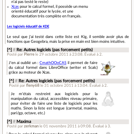
n'ai pas testé le reste)
Xcas
pour le calcul formel, il possède un menu
orienté éducatif pour le lycée, et une
documentation très complète en français.
Les logiciels éducatif de KDE
Le seul que j'ai testé dans cette liste est Kig, il semble avoir plus de
fonctions que Geogebra, mais la prise en main est bien moins intuitive.
[^]
#
Re: Autres logiciels (pas forcement petits)
Posté par
Pierre
le 29 octobre 2011 à 23:08
.
Évalué à
2
.
J'en ai oublié un :
CmathOOoCAS
il permet de faire
du calcul formel dans LibreOffice (writer et Scalc)
grâce au moteur de Xcas.
[^]
#
Re: Autres logiciels (pas forcement petits)
Posté par
fleny68
le 31 octobre 2011 à 13:04
.
Évalué à
2
.
Je m'étais restreint aux logiciels pour la
manipulation du calcul, accessibles niveau primaire,
pour éviter de faire une liste de logiciels pour les
maths. Sinon la liste est longue (carmetal, maxima,
pari/gp, octave, etc.)
[^]
#
Maxima
Posté par
zerkman
le 01 novembre 2011 à 09:08
.
Évalué à
3
.