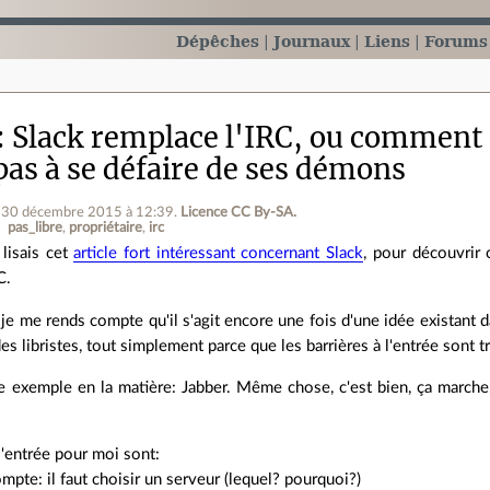
Dépêches
Journaux
Liens
Forums
Slack remplace l'IRC, ou comment 
pas à se défaire de ses démons
e 30 décembre 2015 à 12:39
.
Licence CC By‑SA.
pas_libre
propriétaire
irc
 lisais cet
article fort intéressant concernant Slack
, pour découvrir 
C.
 je me rends compte qu'il s'agit encore une fois d'une idée existant 
es libristes, tout simplement parce que les barrières à l'entrée sont t
re exemple en la matière: Jabber. Même chose, c'est bien, ça march
 l'entrée pour moi sont:
ompte: il faut choisir un serveur (lequel? pourquoi?)