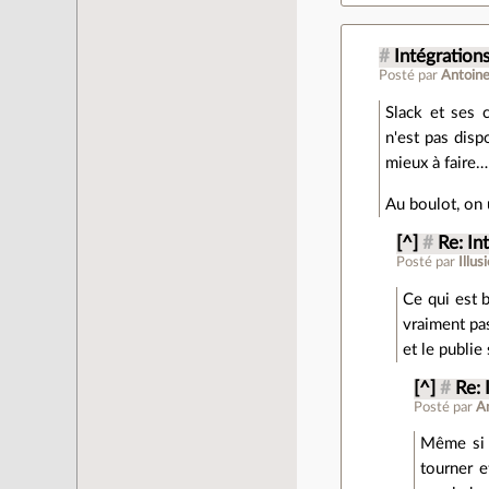
#
Intégration
Posté par
Antoin
Slack et ses 
n'est pas disp
mieux à faire…
Au boulot, on 
[^]
#
Re: In
Posté par
Illus
Ce qui est b
vraiment pas
et le publie
[^]
#
Re: 
Posté par
A
Même si c
tourner e