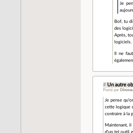
Je pen
aujourd
Bof, tu d
des logic
Après, tou
logiciels.
Il ne fau
égalemen
#
Un autre ob
Posté par
Dinosa
Je pense qu'on
cette logique 
contraire à la 
Maintenant, il
d'un tel outil 