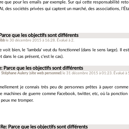
re que pour les emails par exemple. Sur qui cette responsabilité ret
FAI, des sociétés privées qui captent un marché, des associations, l’Éta
Parce que les objectifs sont différents
ibb
le 30 décembre 2015 à 16:28
.
Évalué à
2
.
 voit bien, le 'lambda' veut du fonctionnel (dans le sens large). Il est
t dans le cas présent, c'est le cas).
: Parce que les objectifs sont différents
r
Stéphane Aulery
(
site web personnel
)
le 31 décembre 2015 à 01:23
.
Évalué à
nellement je connais très peu de personnes prêtes à payer comme tu
de machines de guerre comme Facebook, twitter, etc, où la ponction
e peux me tromper.
Re: Parce que les objectifs sont différents