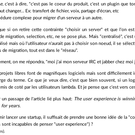
me
, c'est à dire, "c'est pas le coeur du produit, c'est un plugin que ton
aut changer… Ex: transfert de fichier, voix, partage d'écran, etc
océdure complexe pour migrer d'un serveur à un autre.
que si on retire cette contrainte "choisir un server" et que l'on 
e migration, selection, etc, ne se pose plus. Mais "centralisé", c'es
lisé mais où l'utilisateur n'aurait pas à choisir son noeud, il se sél
s de migration, tout est dans le "réseau".
ement, on me répondra, "moi j'ai mon serveur IRC et jabber chez moi j'
projets libres font de magnifiques logiciels mais sont difficilement 
rge du terme. Ce que je veux dire, c'est que bien souvent, si un lo
st mis de coté par les utilisateurs lambda. Et je pense que c'est vers ces 
 un passage de l'article lié plus haut:
The user experience is winn
 for years
.
nir lancer une startup, il suffisait de prendre une bonne idée de la 
es sont incapables de penser "user experience") ?
es
).