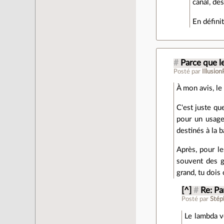
canal, des
En défini
#
Parce que le
Posté par
Illusion
À mon avis, le
C'est juste qu
pour un usage
destinés à la
Après, pour le
souvent des g
grand, tu dois
[^]
#
Re: Pa
Posté par
Stép
Le lambda v