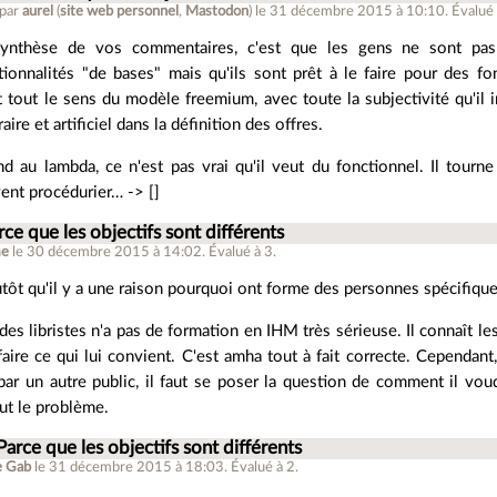
 par
aurel
(
site web personnel
,
Mastodon
)
le 31 décembre 2015 à 10:10
.
Évalué
ynthèse de vos commentaires, c'est que les gens ne sont pas
tionnalités "de bases" mais qu'ils sont prêt à le faire pour des fon
t tout le sens du modèle freemium, avec toute la subjectivité qu'il
raire et artificiel dans la définition des offres.
d au lambda, ce n'est pas vrai qu'il veut du fonctionnel. Il tourne 
ent procédurier… -> []
rce que les objectifs sont différents
me
le 30 décembre 2015 à 14:02
.
Évalué à
3
.
utôt qu'il y a une raison pourquoi ont forme des personnes spécifiq
des libristes n'a pas de formation en IHM très sérieuse. Il connaît le
aire ce qui lui convient. C'est amha tout à fait correcte. Cependant,
 par un autre public, il faut se poser la question de comment il voudra
ut le problème.
Parce que les objectifs sont différents
e Gab
le 31 décembre 2015 à 18:03
.
Évalué à
2
.