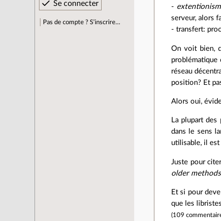
-
extentionis
serveur, alors f
Pas de compte ? S’inscrire…
- transfert: pr
On voit bien, 
problématique d
réseau décentra
position? Et pa
Alors oui, évid
La plupart des 
dans le sens la
utilisable, il e
Juste pour citer
older methods
Et si pour deve
que les librist
(
109 commentair