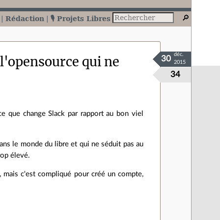
Rédaction
🎙️ Projets Libres
déc.
l'opensource qui ne
30
2015
34
ce que change Slack par rapport au bon viel
dans le monde du libre et qui ne séduit pas au
rop élevé.
e, mais c'est compliqué pour créé un compte,