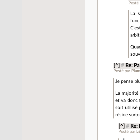
Posté
La s
fonc
C'es
arbit
Quan
souv
[^]
#
Re: Pa
Posté par
Plu
Je pense pl
La majorité 
et va donc f
soit utilisé
réside surto
[^]
#
Re: 
Posté par
L