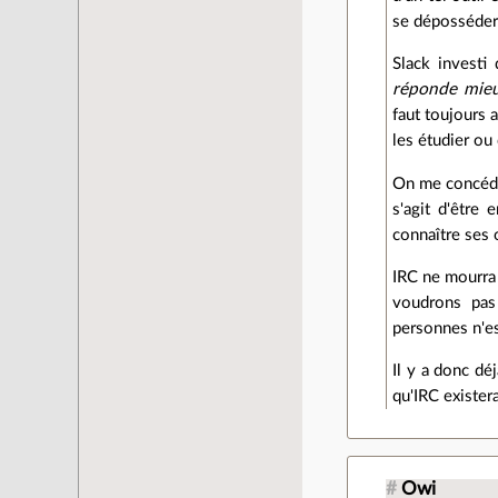
se déposséder 
Slack investi
réponde mieu
faut toujours 
les étudier ou
On me concéder
s'agit d'être 
connaître ses 
IRC ne mourra 
voudrons pas 
personnes n'est
Il y a donc dé
qu'IRC existera
#
Owi