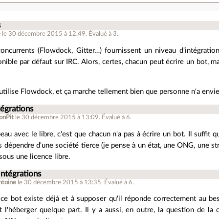
s
e
le 30 décembre 2015 à 12:49
.
Évalué à
3
.
concurrents (Flowdock, Gitter…) fournissent un niveau d'intégratio
onible par défaut sur IRC. Alors, certes, chacun peut écrire un bot, m
utilise Flowdock, et ça marche tellement bien que personne n'a envie
tégrations
ionPit
le 30 décembre 2015 à 13:09
.
Évalué à
6
.
eau avec le libre, c'est que chacun n'a pas à écrire un bot. Il suffit 
 dépendre d'une société tierce (je pense à un état, une ONG, une str
 sous une licence libre.
Intégrations
ntoine
le 30 décembre 2015 à 13:35
.
Évalué à
6
.
e bot existe déjà et à supposer qu'il réponde correctement au besoi
t l'héberger quelque part. Il y a aussi, en outre, la question de la 