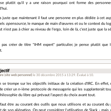
se plutôt qu'il y a une raison pourquoi ont forme des personn
'hui.
is juste que maintenant il faut une personne en plus dédiée à cet asp
iels
opensource
, le manque de main d'œuvres et ou le context du logi
t n'est pas à chier au niveau de l'ergo, loin de là, c'est juste que la s
t pas créer de titre "IHM expert" particulier, je pense plutôt que
t.
jectif
ure
(
site web personnel
)
le 30 décembre 2015 à 13:29
.
Évalué à
10
.
 se trompe sur les objectifs initiaux de la création d'IRC. En effe
de créer un n-ième protocole de messagerie qui les supplanterait to
philosophie du libre qui prévaut l'aspect du choix avant tout.
 faut être au courant des outils que nous utilisons et au courant du pe
et de son aliénation. On peut considérer l'utilisation de Slack - mais 