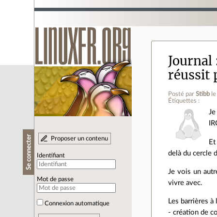
Journal
réussit 
Posté par
Stibb
l
Étiquettes :
Je
IR
Se connecter
Proposer un contenu
Et
delà du cercle d
Identifiant
Je vois un aut
Mot de passe
vivre avec.
Les barrières à
Connexion automatique
- création de c