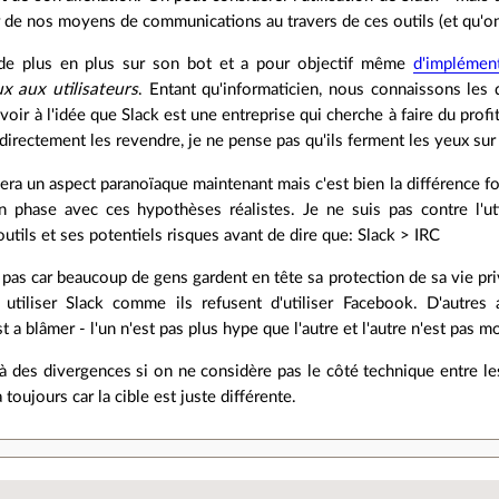
de nos moyens de communications au travers de ces outils (et qu'on
 de plus en plus sur son bot et a pour objectif même
d'implément
x aux utilisateurs
. Entant qu'informaticien, nous connaissons les d
avoir à l'idée que Slack est une entreprise qui cherche à faire du prof
 directement les revendre, je ne pense pas qu'ils ferment les yeux sur
a un aspect paranoïaque maintenant mais c'est bien la différence fon
en phase avec ces hypothèses réalistes. Je ne suis pas contre l'uti
outils et ses potentiels risques avant de dire que: Slack > IRC
pas car beaucoup de gens gardent en tête sa protection de sa vie pri
utiliser Slack comme ils refusent d'utiliser Facebook. D'autres a
 a blâmer - l'un n'est pas plus hype que l'autre et l'autre n'est pas mo
jà des divergences si on ne considère pas le côté technique entre l
 toujours car la cible est juste différente.