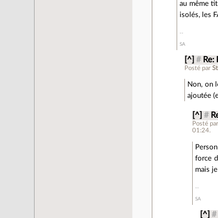
au même tit
isolés, les 
SA
[^]
#
Re: 
Posté par
St
Non, on le
ajoutée (e
[^]
#
Re
Posté pa
01:24.
Person
force 
mais j
SA
[^]
#