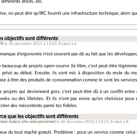
 différents droits, etc.
tive, on peut dire qu'IRC fournit une infrastructure technique, alors qu
s objectifs sont différents
Pit
le 30 décembre 2015 à 13:05
.
Évalué à
6
.
 manque d'ergonomie n'est souvent pas dû au fait que les développeu
e beaucoup de projets open-source (le libre, c'est peut-être légèremen
 privé au début. Ensuite, ils sont mis à disposition du reste du m
 base à être des produits de consommation comme le sont les service
s projets qui deviennent gros, c'est peut-être dû à un conflit entr
eeks ou des libristes. Et ils n'ont pas envie qu'on choisisse pour
 créer des mécontents parmi tes fidèles.
rce que les objectifs sont différents
hane Aulery
(
site web personnel
)
le 30 décembre 2015 à 13:23
.
Évalué à
8
.
eux du tout maché gratuit. Problème : pour un service comme celui-ci