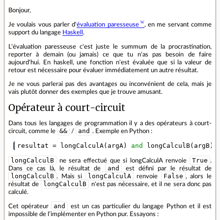
Bonjour,
Je voulais vous parler d'
évaluation paresseuse
, en me servant comme
support du langage
Haskell
.
L'évaluation paresseuse c'est juste le summum de la procrastination,
reporter à demain (ou jamais) ce que tu n'as pas besoin de faire
aujourd'hui. En haskell, une fonction n'est évaluée que si la valeur de
retour est nécessaire pour évaluer immédiatement un autre résultat.
Je ne vous parlerai pas des avantages ou inconvénient de cela, mais je
vais plutôt donner des exemples que je trouve amusant.
Opérateur à court-circuit
Dans tous les langages de programmation il y a des opérateurs à court-
&&
and
circuit, comme le
/
. Exemple en Python :
resultat
=
longCalculA
(
argA
)
and
longCalculB
(
argB
)
longCalculB
True
ne sera effectué que si longCalculA renvoie
.
and
Dans ce cas là, le résultat de
est défini par le résultat de
longCalculB
longCalculA
False
. Mais si
renvoie
, alors le
longCalculB
résultat de
n'est pas nécessaire, et il ne sera donc pas
calculé.
and
Cet opérateur
est un cas particulier du langage Python et il est
impossible de l’implémenter en Python pur. Essayons :