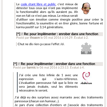
Le
code étant libre et public
, c'est mieux de
détester tous ceux qui n'ont pas implémenté
la fonctionnalité alors qu'ils auraient pu. Ah
non en fait ce n'est pas mieux. Le mieux serait
d'utiliser son émotion comme énergie positive pour créer la
fonctionnalité, la soumettre et en tirer gloire, bonne fortune et
karma positif sur 3,14 générations.
[^]
#
Re: pour implémenter : enrober dans une fonction
Posté par
thoasm
le 05 mai 2016 à 14:29
.
Évalué à
2
.
Chut ne dis rien ça casse l'effet /o\
[^]
#
Re: pour implémenter : enrober dans une fonction
Posté par
barmic
le 06 mai 2016 à 23:13
.
Évalué à
4
.
J'ai crée une liste infinie de 1 avec une
expression qui s'auto-référence.
L'évaluation paresseuse fait que la liste ne
sera jamais évaluée, seul les éléments
nécessaires le seront.
J'ai déjà eu des surprises assez marrante avec des traitements
paresseux (chacun son humour…).
Je pars d'une collection d'entiers et j'associe des traitements