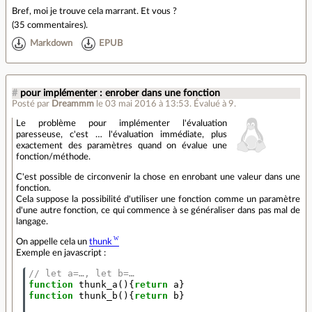
Bref, moi je trouve cela marrant. Et vous ?
(
35 commentaires
).
Markdown
EPUB
#
pour implémenter : enrober dans une fonction
Posté par
Dreammm
le 03 mai 2016 à 13:53
.
Évalué à
9
.
Le problème pour implémenter l'évaluation
paresseuse, c'est … l'évaluation immédiate, plus
exactement des paramètres quand on évalue une
fonction/méthode.
C'est possible de circonvenir la chose en enrobant une valeur dans une
fonction.
Cela suppose la possibilité d'utiliser une fonction comme un paramètre
d'une autre fonction, ce qui commence à se généraliser dans pas mal de
langage.
On appelle cela un
thunk
Exemple en javascript :
// let a=…, let b=…
function
thunk_a
(){
return
a
}
function
thunk_b
(){
return
b
}