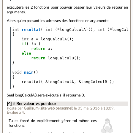
exécutera les 2 fonctions pour pouvoir passer leur valeurs de retour en
arguments.
Alors qu'en passant les adresses des fonctions en arguments:
int
resultat
(
int
(
*
longCalculA
)(),
int
(
*
longCalc
{
int
a
=
longCalculA
();
if
(
!
a
)
return
a
;
else
return
longCalculB
();
}
void
main
()
{
resultat
(
&
longCalculA
,
&
longCalculB
);
}
Seul longCalculA() sera exécuté si il retourne 0.
[^]
#
Re: valeur vs pointeur
Posté par
Guillaum
(
site web personnel
)
le 03 mai 2016 à 18:09
.
Évalué à
4
.
Tu es forcé de explicitement gérer toi même ces
fonctions.