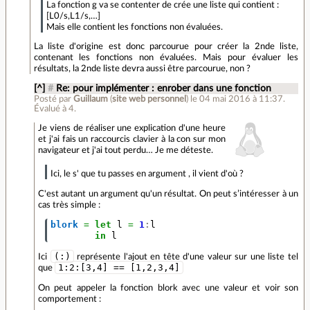
La fonction g va se contenter de crée une liste qui contient :
[L0/s,L1/s,…]
Mais elle contient les fonctions non évaluées.
La liste d'origine est donc parcourue pour créer la 2nde liste,
contenant les fonctions non évaluées. Mais pour évaluer les
résultats, la 2nde liste devra aussi être parcourue, non ?
[^]
#
Re: pour implémenter : enrober dans une fonction
Posté par
Guillaum
(
site web personnel
)
le 04 mai 2016 à 11:37
.
Évalué à
4
.
Je viens de réaliser une explication d'une heure
et j'ai fais un raccourcis clavier à la con sur mon
navigateur et j'ai tout perdu… Je me déteste.
Ici, le s' que tu passes en argument , il vient d'où ?
C'est autant un argument qu'un résultat. On peut s’intéresser à un
cas très simple :
blork
=
let
l
=
1
:
l
in
l
(:)
Ici
représente l'ajout en tête d'une valeur sur une liste tel
1:2:[3,4] == [1,2,3,4]
que
On peut appeler la fonction blork avec une valeur et voir son
comportement :