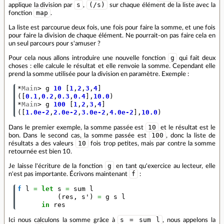
s
(/s)
applique la division par
,
sur chaque élément de la liste avec la
map
fonction
.
La liste est parcourue deux fois, une fois pour faire la somme, et une fois
pour faire la division de chaque élément. Ne pourrait-on pas faire cela en
un seul parcours pour s'amuser ?
g
Pour cela nous allons introduire une nouvelle fonction
qui fait deux
choses : elle calcule le résultat et elle renvoie la somme. Cependant elle
prend la somme utilisée pour la division en paramètre. Exemple :
*
Main
>
g
10
[
1
,
2
,
3
,
4
]
([
0.1
,
0.2
,
0.3
,
0.4
],
10.0
)
*
Main
>
g
100
[
1
,
2
,
3
,
4
]
([
1.0e-2
,
2.0e-2
,
3.0e-2
,
4.0e-2
],
10.0
)
10
Dans le premier exemple, la somme passée est
et le résultat est le
100
bon. Dans le second cas, la somme passée est
, donc la liste de
10
résultats a des valeurs
fois trop petites, mais par contre la somme
retournée est bien 10.
g
Je laisse l'écriture de la fonction
en tant qu'exercice au lecteur, elle
f
n'est pas importante. Écrivons maintenant
:
f
l
=
let
s
=
sum
l
(
res
,
s'
)
=
g
s
l
in
res
s = sum l
Ici nous calculons la somme grâce à
, nous appelons la