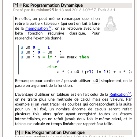
[^]
#
Re: Programmation Dynamique
Posté par
Aluminium95
le 13 mai 2016 à 09:57
.
Évalué à
1
.
En effet, on peut même remarquer que si on
retire la partie « tableau » (qui sert en fait à faire
de la
mémoïsation
), on se retrouve avec une
bête fonction récursive classique. Pour
reprendre l'exemple donné :
u
u0
0
_
=
1
u
u0
j
0
=
u0
!
j
u
u0
j
n
=
if
j
==
nMax
then
0
else
a
*
(
u
u0
(
j
+
1
)
(
n
-
1
))
+
b
*
(
u
u0
Remarque: pour continuer à pouvoir utiliser
simplement, on le
passe en argument de la fonction.
L'avantage d'utiliser un tableau est en fait celui de la
Réification
,
on ne traite plus une méthode de calcul mais des valeurs. Par
exemple si on veut tracer les courbes qui correspondent à la suite
n
pour un
fixé, un nombre énorme de calculs seront refait
plusieurs fois, alors qu'en ayant enregistré toutes les étapes
intermédiaires, on ne refait jamais deux fois le même calcul, et le
tableau se calcule en temps linéaire par rapport à sa taille.
[^]
#
Re: Programmation Dynamique