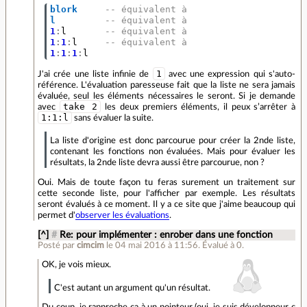
blork
-- équivalent à
l
-- équivalent à
1
:
l
-- équivalent à
1
:
1
:
l
-- équivalent à
1
:
1
:
1
:
l
1
J'ai crée une liste infinie de
avec une expression qui s'auto-
référence. L'évaluation paresseuse fait que la liste ne sera jamais
évaluée, seul les éléments nécessaires le seront. Si je demande
take 2
avec
les deux premiers éléments, il peux s’arrêter à
1:1:l
sans évaluer la suite.
La liste d'origine est donc parcourue pour créer la 2nde liste,
contenant les fonctions non évaluées. Mais pour évaluer les
résultats, la 2nde liste devra aussi être parcourue, non ?
Oui. Mais de toute façon tu feras surement un traitement sur
cette seconde liste, pour l'afficher par exemple. Les résultats
seront évalués à ce moment. Il y a ce site que j'aime beaucoup qui
permet d'
observer les évaluations
.
[^]
#
Re: pour implémenter : enrober dans une fonction
Posté par
cimcim
le 04 mai 2016 à 11:56
.
Évalué à
0
.
OK, je vois mieux.
C'est autant un argument qu'un résultat.