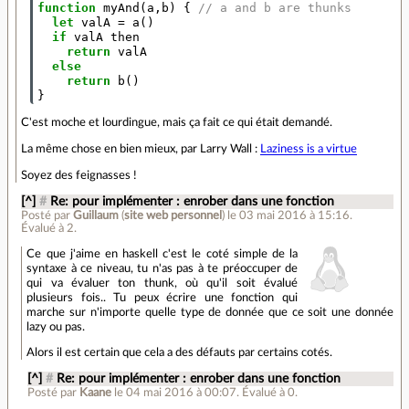
function
myAnd
(
a
,
b
)
{
// a and b are thunks
let
valA
=
a
()
if
valA
then
return
valA
else
return
b
()
}
C'est moche et lourdingue, mais ça fait ce qui était demandé.
La même chose en bien mieux, par Larry Wall :
Laziness is a virtue
Soyez des feignasses !
[^]
#
Re: pour implémenter : enrober dans une fonction
Posté par
Guillaum
(
site web personnel
)
le 03 mai 2016 à 15:16
.
Évalué à
2
.
Ce que j'aime en haskell c'est le coté simple de la
syntaxe à ce niveau, tu n'as pas à te préoccuper de
qui va évaluer ton thunk, où qu'il soit évalué
plusieurs fois.. Tu peux écrire une fonction qui
marche sur n'importe quelle type de donnée que ce soit une donnée
lazy ou pas.
Alors il est certain que cela a des défauts par certains cotés.
[^]
#
Re: pour implémenter : enrober dans une fonction
Posté par
Kaane
le 04 mai 2016 à 00:07
.
Évalué à
0
.