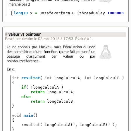
marche pas ;(
longID
x
=
unsafePerformIO
(
threadDelay
1000000
>>
#
valeur vs pointeur
Posté par
cimcim
le 03 mai 2016 à 17:53
.
Évalué à
1
.
Je ne connais pas Haskell, mais l'évaluation ou non
des paramètres d'une fonction, ça me fait penser à un
passage d'argument par valeur ou par
pointeur/réference…
En c:
int
resultat
(
int
longCalculA
,
int
longCalculB
)
{
if
(
!
longCalculA
)
return
longCalculA
;
else
return
longCalculB
;
}
void
main
()
{
resultat
(
longCalculA
(),
longCalculB
()
);
}