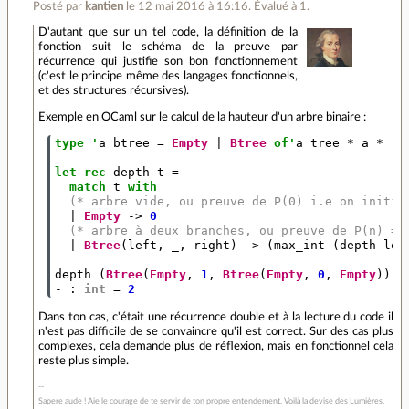
Posté par
kantien
le 12 mai 2016 à 16:16
.
Évalué à
1
.
D'autant que sur un tel code, la définition de la
fonction suit le schéma de la preuve par
récurrence qui justifie son bon fonctionnement
(c'est le principe même des langages fonctionnels,
et des structures récursives).
Exemple en OCaml sur le calcul de la hauteur d'un arbre binaire :
type
'
a
btree
=
Empty
|
Btree
of'
a
tree
*
a
*
'
a
let
rec
depth
t
=
match
t
with
(* arbre vide, ou preuve de P(0) i.e on initia
|
Empty
->
0
(* arbre à deux branches, ou preuve de P(n) =>
|
Btree
(
left
,
_,
right
)
->
(
max_int
(
depth
lef
depth
(
Btree
(
Empty
,
1
,
Btree
(
Empty
,
0
,
Empty
)))
-
:
int
=
2
Dans ton cas, c'était une récurrence double et à la lecture du code il
n'est pas difficile de se convaincre qu'il est correct. Sur des cas plus
complexes, cela demande plus de réflexion, mais en fonctionnel cela
reste plus simple.
Sapere aude ! Aie le courage de te servir de ton propre entendement. Voilà la devise des Lumières.