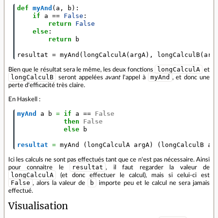
def
myAnd
(
a
,
b
):
if
a
==
False
:
return
False
else
:
return
b
resultat
=
myAnd
(
longCalculA
(
argA
),
longCalculB
(
arg
longCalculA
Bien que le résultat sera le même, les deux fonctions
et
longCalculB
myAnd
seront appelées
avant
l'appel à
, et donc une
perte d'efficacité très claire.
En Haskell :
myAnd
a
b
=
if
a
==
False
then
False
else
b
resultat
=
myAnd
(
longCalculA
argA
)
(
longCalculB
ar
Ici les calculs ne sont pas effectués tant que ce n'est pas nécessaire. Ainsi
resultat
pour connaitre le
, il faut regarder la valeur de
longCalculA
(et donc effectuer le calcul), mais si celui-ci est
False
b
, alors la valeur de
importe peu et le calcul ne sera jamais
effectué.
Visualisation