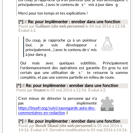
Du coup, je rapproche ça à un pointeur (oui, je suis développeur c
s'
g
principalement…) avec le contenu de
mis à jour dans
Merci pour ton temps et tes explications !
[^]
#
Re: pour implémenter : enrober dans une fonction
Posté par
Guillaum
(
site web personnel
)
le 04 mai 2016 à 12:58
.
Évalué à
2
.
Du coup, je rapproche ça à un pointeur
(oui, je suis développeur c
principalement…) avec le contenu de s' mis
à jour dans g
Oui mais avec quelques subtilités. Principalement
l'ordonnancement des opérations est garantie. En gros tu est
s'
certain que une utilisation de
te retourne la somme
complète, et pas une somme partielle en milieu de route.
[^]
#
Re: pour implémenter : enrober dans une fonction
Posté par
thoasm
le 05 mai 2016 à 12:56
.
Évalué à
2
.
C'est mieux de détester la personne qui n'a
pas implémenté
https://linuxfr.org/suivi/sauvegarde-auto-des-
commentaires-en-redaction
:)
[^]
#
Re: pour implémenter : enrober dans une fonction
Posté par
Benoît Sibaud
(
site web personnel
)
le 05 mai 2016 à
14:16
.
Évalué à
9
.
Dernière modification le 05 mai 2016 à 14:16.