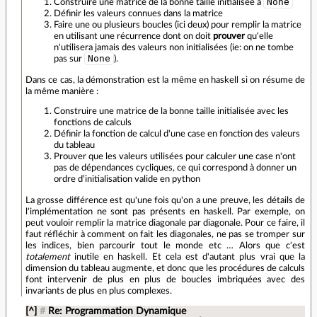
None
Construire une matrice de la bonne taille initialisée à
Définir les valeurs connues dans la matrice
Faire une ou plusieurs boucles (ici deux) pour remplir la matrice
en utilisant une récurrence dont on doit
prouver
qu'elle
n'utilisera jamais des valeurs non initialisées (ie: on ne tombe
None
pas sur
).
Dans ce cas, la démonstration est la même en haskell si on résume de
la même manière :
Construire une matrice de la bonne taille initialisée avec les
fonctions de calculs
Définir la fonction de calcul d'une case en fonction des valeurs
du tableau
Prouver que les valeurs utilisées pour calculer une case n'ont
pas de dépendances cycliques, ce qui correspond à donner un
ordre d’initialisation valide en python
La grosse différence est qu'une fois qu'on a une preuve, les détails de
l'implémentation ne sont pas présents en haskell. Par exemple, on
peut vouloir remplir la matrice diagonale par diagonale. Pour ce faire, il
faut réfléchir à comment on fait les diagonales, ne pas se tromper sur
les indices, bien parcourir tout le monde etc … Alors que c'est
totalement
inutile en haskell. Et cela est d'autant plus vrai que la
dimension du tableau augmente, et donc que les procédures de calculs
font intervenir de plus en plus de boucles imbriquées avec des
invariants de plus en plus complexes.
[^]
#
Re: Programmation Dynamique