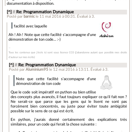
documentation à disposition.
[^]
#
Re: Programmation Dynamique
Posté par
barmic
le 11 mai 2016 à 00:31
.
Évalué à
3
.
facilité avec laquelle
Ah ! Ah ! Note que cette facilité s'accompagne d'une
démonstration de ton code… :-)
Tous les contenus que j'écris ici sont sous licence CC0 (j'abandonne autant que possible mes droits
d'auteur sur mes écrits)
[^]
#
Re: Programmation Dynamique
Posté par
Aluminium95
le 12 mai 2016 à 13:11
.
Évalué à
3
.
Note que cette facilité s'accompagne d'une
démonstration de ton code
Que le code soit impératif en python ou bien utilise
des concepts plus avancés, il faut toujours expliquer ce qu'il fait non ?
Ne serait-ce que parce que les gens qui le lisent ne sont pas
forcément bien concentrés, ou juste pour éviter toute ambigüité
possible sur le sens de ce qui est écrit.
En python, j'aurais donné certainement des explications très
similaires, pour un code qui ferait la chose suivante :