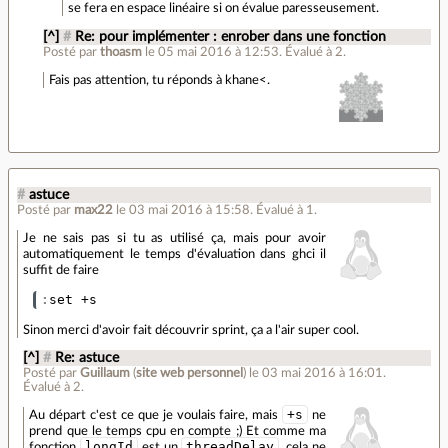
se fera en espace linéaire si on évalue paresseusement.
[^]
#
Re: pour implémenter : enrober dans une fonction
Posté par
thoasm
le 05 mai 2016 à 12:53
.
Évalué à
2
.
Fais pas attention, tu réponds à khane<.
#
astuce
Posté par
max22
le 03 mai 2016 à 15:58
.
Évalué à
1
.
Je ne sais pas si tu as utilisé ça, mais pour avoir
automatiquement le temps d'évaluation dans ghci il
suffit de faire
:
set
+
s
Sinon merci d'avoir fait découvrir sprint, ça a l'air super cool.
[^]
#
Re: astuce
Posté par
Guillaum
(
site web personnel
)
le 03 mai 2016 à 16:01
.
Évalué à
2
.
+s
Au départ c'est ce que je voulais faire, mais
ne
prend que le temps cpu en compte ;) Et comme ma
longId
threadDelay
fonction
est un
, cela ne