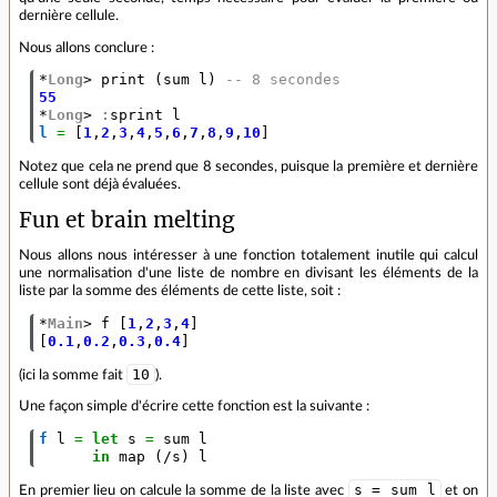
dernière cellule.
Nous allons conclure :
*
Long
>
print
(
sum
l
)
-- 8 secondes
55
*
Long
>
:
sprint
l
l
=
[
1
,
2
,
3
,
4
,
5
,
6
,
7
,
8
,
9
,
10
]
Notez que cela ne prend que 8 secondes, puisque la première et dernière
cellule sont déjà évaluées.
Fun et brain melting
Nous allons nous intéresser à une fonction totalement inutile qui calcul
une normalisation d'une liste de nombre en divisant les éléments de la
liste par la somme des éléments de cette liste, soit :
*
Main
>
f
[
1
,
2
,
3
,
4
]
[
0.1
,
0.2
,
0.3
,
0.4
]
10
(ici la somme fait
).
Une façon simple d'écrire cette fonction est la suivante :
f
l
=
let
s
=
sum
l
in
map
(
/
s
)
l
s = sum l
En premier lieu on calcule la somme de la liste avec
et on