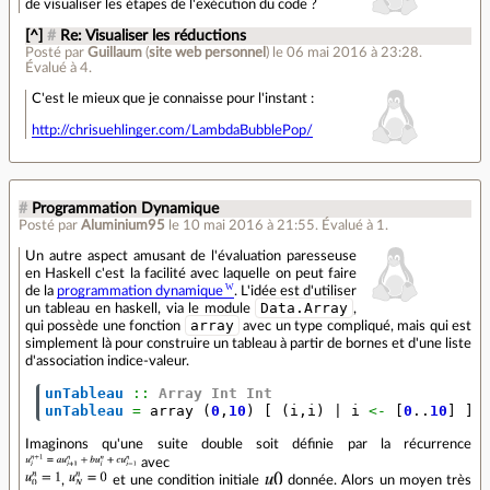
de visualiser les étapes de l'exécution du code ?
[^]
#
Re: Visualiser les réductions
Posté par
Guillaum
(
site web personnel
)
le 06 mai 2016 à 23:28
.
Évalué à
4
.
C'est le mieux que je connaisse pour l'instant :
http://chrisuehlinger.com/LambdaBubblePop/
#
Programmation Dynamique
Posté par
Aluminium95
le 10 mai 2016 à 21:55
.
Évalué à
1
.
Un autre aspect amusant de l'évaluation paresseuse
en Haskell c'est la facilité avec laquelle on peut faire
de la
programmation dynamique
. L'idée est d'utiliser
Data.Array
un tableau en haskell, via le module
,
array
qui possède une fonction
avec un type compliqué, mais qui est
simplement là pour construire un tableau à partir de bornes et d'une liste
d'association indice-valeur.
unTableau
::
Array
Int
Int
unTableau
=
array
(
0
,
10
)
[
(
i
,
i
)
|
i
<-
[
0
..
10
]
]
Imaginons qu'une suite double soit définie par la récurrence
avec
,
et une condition initiale
donnée. Alors un moyen très