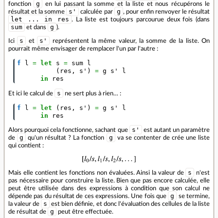
g
fonction
en lui passant la somme et la liste et nous récupérons le
s'
g
résultat et la somme
calculée par
, pour enfin renvoyer le résultat
let ... in res
. La liste est toujours parcourue deux fois (dans
sum
g
et dans
).
s
s'
Ici
et
représentent la même valeur, la somme de la liste. On
pourrait même envisager de remplacer l'un par l'autre :
f
l
=
let
s
=
sum
l
(
res
,
s'
)
=
g
s'
l
in
res
s
Et ici le calcul de
ne sert plus à rien… :
f
l
=
let
(
res
,
s'
)
=
g
s'
l
in
res
s'
Alors pourquoi cela fonctionne, sachant que
est autant un paramètre
g
g
de
qu'un résultat ? La fonction
va se contenter de crée une liste
qui contient :
s
Mais elle contient les fonctions non évaluées. Ainsi la valeur de
n'est
pas nécessaire pour construire la liste. Bien que pas encore calculée, elle
peut être utilisée dans des expressions à condition que son calcul ne
g
dépende pas du résultat de ces expressions. Une fois que
se termine,
s
la valeur de
est bien définie, et donc l'évaluation des cellules de la liste
g
de résultat de
peut être effectuée.