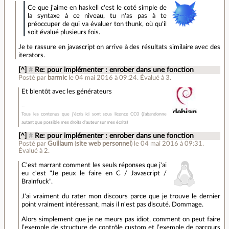
Ce que j'aime en haskell c'est le coté simple de
la syntaxe à ce niveau, tu n'as pas à te
préoccuper de qui va évaluer ton thunk, où qu'il
soit évalué plusieurs fois.
Je te rassure en javascript on arrive à des résultats similaire avec des
iterators.
[^]
#
Re: pour implémenter : enrober dans une fonction
Posté par
barmic
le 04 mai 2016 à 09:24
.
Évalué à
3
.
Et bientôt avec les générateurs
Tous les contenus que j'écris ici sont sous licence CC0 (j'abandonne
autant que possible mes droits d'auteur sur mes écrits)
[^]
#
Re: pour implémenter : enrober dans une fonction
Posté par
Guillaum
(
site web personnel
)
le 04 mai 2016 à 09:31
.
Évalué à
2
.
C'est marrant comment les seuls réponses que j'ai
eu c'est "Je peux le faire en C / Javascript /
Brainfuck".
J'ai vraiment du rater mon discours parce que je trouve le dernier
point vraiment intéressant, mais il n'est pas discuté. Dommage.
Alors simplement que je ne meurs pas idiot, comment on peut faire
l’exemple de structure de contrôle custom et l’exemple de parcours