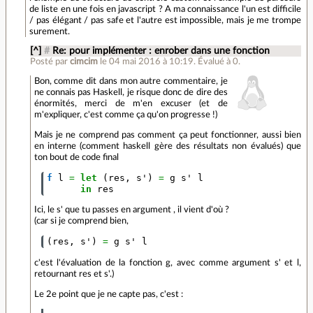
de liste en une fois en javascript ? A ma connaissance l'un est difficile
/ pas élégant / pas safe et l'autre est impossible, mais je me trompe
surement.
[^]
#
Re: pour implémenter : enrober dans une fonction
Posté par
cimcim
le 04 mai 2016 à 10:19
.
Évalué à
0
.
Bon, comme dit dans mon autre commentaire, je
ne connais pas Haskell, je risque donc de dire des
énormités, merci de m'en excuser (et de
m'expliquer, c'est comme ça qu'on progresse !)
Mais je ne comprend pas comment ça peut fonctionner, aussi bien
en interne (comment haskell gère des résultats non évalués) que
ton bout de code final
f
l
=
let
(
res
,
s'
)
=
g
s'
l
in
res
Ici, le s' que tu passes en argument , il vient d'où ?
(car si je comprend bien,
(
res
,
s'
)
=
g
s'
l
c'est l'évaluation de la fonction g, avec comme argument s' et l,
retournant res et s'.)
Le 2e point que je ne capte pas, c'est :