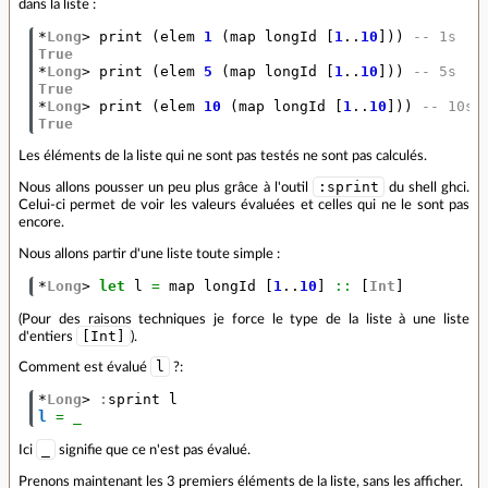
dans la liste :
*
Long
>
print
(
elem
1
(
map
longId
[
1
..
10
]))
-- 1s
True
*
Long
>
print
(
elem
5
(
map
longId
[
1
..
10
]))
-- 5s
True
*
Long
>
print
(
elem
10
(
map
longId
[
1
..
10
]))
-- 10s
True
Les éléments de la liste qui ne sont pas testés ne sont pas calculés.
:sprint
Nous allons pousser un peu plus grâce à l'outil
du shell ghci.
Celui-ci permet de voir les valeurs évaluées et celles qui ne le sont pas
encore.
Nous allons partir d'une liste toute simple :
*
Long
>
let
l
=
map
longId
[
1
..
10
]
::
[
Int
]
(Pour des raisons techniques je force le type de la liste à une liste
[Int]
d'entiers
).
l
Comment est évalué
?:
*
Long
>
:
sprint
l
l
=
_
_
Ici
signifie que ce n'est pas évalué.
Prenons maintenant les 3 premiers éléments de la liste, sans les afficher.