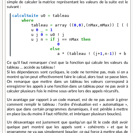
simple de calculer la matrice représentant les valeurs de la suite est le
suivant :
calculSuite
u0
=
tableau
where
tableau
=
array
((
0
,
0
),(
nMax
,
mMax
))
[
(
(
j
u
0
_
=
1
u
j
0
=
u0
!
j
u
j
n
=
if
j
==
nMax
then
0
else
a
*
(
tableau
!
(
j
+
1
,
n
-
1
))
+
b
*
Ce qu'il faut remarquer c'est que la fonction qui calcule les valeurs du
tableau … accède au tableau !
Si les dépendances sont cycliques, le code ne termine pas, mais si on a
montré qu'on peut effectivement faire le calcul, alors tout se passe bien.
On remarque que mettre dans un tableau les valeurs correspond à
enregistrer les appels à une fonction dans un tableau pour ne pas avoir à
calculer plusieurs fois le même sous-arbre lors des appels récursifs.
Un avantage par rapport à un code manuel, est de ne pas avoir à gérer
comment remplir le tableau : l'ordre d'évaluation est « automatique »,
alors que dans certain programmes dynamiques, il est pénible à mettre
en place (ou du moins il faut réfléchir, et imbriquer plusieurs boucles).
Un désavantage est justement que quelqu'un qui lit le code doit avoir
quelque part montré que les appels sont « cohérents » et que le
programme ne va pas simplement boucler, ce qui force à mettre plus de