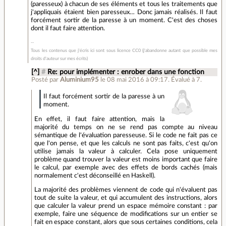
(paresseux) à chacun de ses éléments et tous les traitements que
j'appliquais étaient bien paresseux… Donc jamais réalisés. Il faut
forcément sortir de la paresse à un moment. C'est des choses
dont il faut faire attention.
Tous les contenus que j'écris ici sont sous licence CC0 (j'abandonne autant que possible mes
droits d'auteur sur mes écrits)
[^]
#
Re: pour implémenter : enrober dans une fonction
Posté par
Aluminium95
le 08 mai 2016 à 09:17
.
Évalué à
7
.
Il faut forcément sortir de la paresse à un
moment.
En effet, il faut faire attention, mais la
majorité du temps on ne se rend pas compte au niveau
sémantique de l'évaluation paresseuse. Si le code ne fait pas ce
que l'on pense, et que les calculs ne sont pas faits, c'est qu'on
utilise jamais la valeur à calculer. Cela pose uniquement
problème quand trouver la valeur est moins important que faire
le calcul, par exemple avec des effets de bords cachés (mais
normalement c'est déconseillé en Haskell).
La majorité des problèmes viennent de code qui n'évaluent pas
tout de suite la valeur, et qui accumulent des instructions, alors
que calculer la valeur prend un espace mémoire constant : par
exemple, faire une séquence de modifications sur un entier se
fait en espace constant, alors que sous certaines conditions, cela