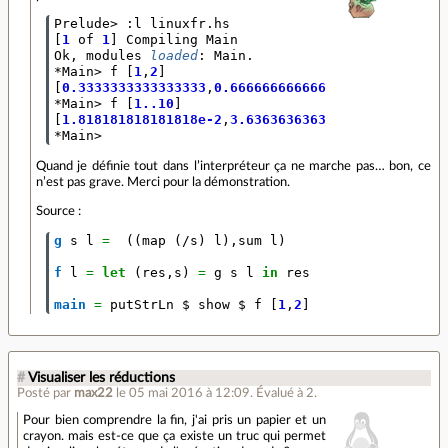
Prelude
>
:
l
linuxfr
.
hs
[
1
of
1
]
Compiling
Main
(
linuxfr
.
hs
,
Ok
,
modules
loaded
:
Main
.
*
Main
>
f
[
1
,
2
]
[
0.3333333333333333
,
0.6666666666666666
]
*
Main
>
f
[
1..10
]
[
1.818181818181818e-2
,
3.636363636363636e-2
,
5.4545
*
Main
>
Quand je définie tout dans l’interpréteur ça ne marche pas… bon, ce
n’est pas grave. Merci pour la démonstration.
Source :
g
s
l
=
((
map
(
/
s
)
l
),
sum
l
)
f
l
=
let
(
res
,
s
)
=
g
s
l
in
res
main
=
putStrLn
$
show
$
f
[
1
,
2
]
#
Visualiser les réductions
Posté par
max22
le 05 mai 2016 à 12:09
.
Évalué à
2
.
Pour bien comprendre la fin, j'ai pris un papier et un
crayon. mais est-ce que ça existe un truc qui permet