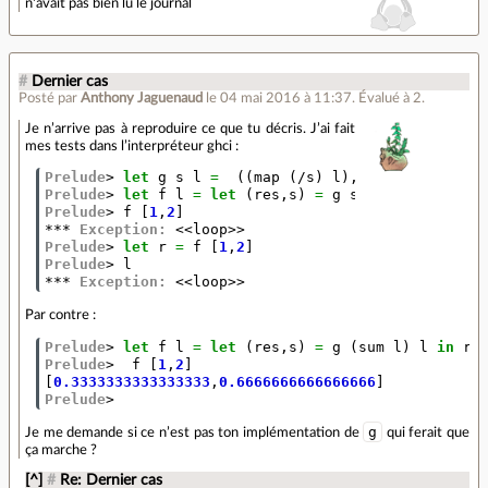
n'avait pas bien lu le journal
#
Dernier cas
Posté par
Anthony Jaguenaud
le 04 mai 2016 à 11:37
.
Évalué à
2
.
Je n’arrive pas à reproduire ce que tu décris. J’ai fait
mes tests dans l’interpréteur ghci :
Prelude
>
let
g
s
l
=
((
map
(
/
s
)
l
),
sum
l
)
Prelude
>
let
f
l
=
let
(
res
,
s
)
=
g
s
l
in
res
Prelude
>
f
[
1
,
2
]
***
Exception:
<<
loop
>>
Prelude
>
let
r
=
f
[
1
,
2
]
Prelude
>
l
***
Exception:
<<
loop
>>
Par contre :
Prelude
>
let
f
l
=
let
(
res
,
s
)
=
g
(
sum
l
)
l
in
re
Prelude
>
f
[
1
,
2
]
[
0.3333333333333333
,
0.6666666666666666
]
Prelude
>
g
Je me demande si ce n’est pas ton implémentation de
qui ferait que
ça marche ?
[^]
#
Re: Dernier cas