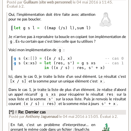
Posté par
Guillaum
(
site web personnel
)
le 04 mai 2016 à 11:45
.
Évalué à
2
.
Oui, l’implémentation doit être faite avec attention
pour ne pas boucler.
let
g
s
l
=
((
map
(
/
s
)
l
),
sum
l
)
Je n'arrive pas à reproduire ta boucle en copiant ton implémentation de
g
. Es-tu certain que c'est bien celle que tu utilises ?
g
Voici mon implémentation de
:
g
s
(
x
:[]
)
=
([
x
/
s
],
x
)
-- cas 0
g
s
(
x
:
xs
)
=
let
(
res
,
s'
)
=
g
s
xs
-- cas 1
in
((
x
/
s
)
:
res
,
s'
+
x
)
Ici, dans le cas 0, je traite la liste d'un seul élément. Le résultat c'est
[x / s]
x
et la somme pour un unique élément c'est
.
Dans le cas 1, je traite la liste de plus d'un élément. Je réalise d'abord
g s xs
res
un appel récursif
pour récupérer le résultat
sur la
s'
sous liste et la somme
sur la sous liste. Puis je renvois le résultat
(x / s) : res)
s' + x
courant
et la somme mise à jours
.
[^]
#
Re: Dernier cas
Posté par
Anthony Jaguenaud
le 04 mai 2016 à 15:05
.
Évalué à
2
.
En fait, c’est un problème d’interpréteur… en
prenant le même code dans un fichier : linuxfr.hs