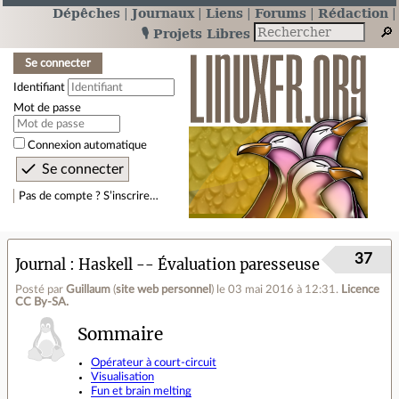
Dépêches
Journaux
Liens
Forums
Rédaction
🎙️ Projets Libres
Se connecter
Identifiant
Mot de passe
Connexion automatique
Pas de compte ? S’inscrire…
37
Journal
Haskell -- Évaluation paresseuse
Posté par
Guillaum
(
site web personnel
)
le 03 mai 2016 à 12:31
.
Licence
CC By‑SA.
Sommaire
Opérateur à court-circuit
Visualisation
Fun et brain melting