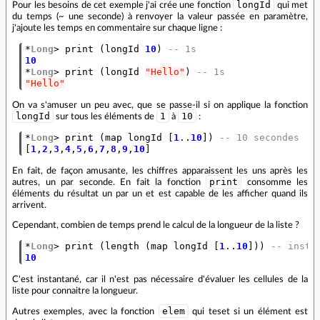
longId
Pour les besoins de cet exemple j'ai crée une fonction
qui met
du temps (~ une seconde) à renvoyer la valeur passée en paramètre,
j'ajoute les temps en commentaire sur chaque ligne :
*
Long
>
print
(
longId
10
)
-- 1s
10
*
Long
>
print
(
longId
"Hello"
)
-- 1s
"Hello"
On va s'amuser un peu avec, que se passe-il si on applique la fonction
longId
1
10
sur tous les éléments de
à
:
*
Long
>
print
(
map
longId
[
1
..
10
])
-- 10 secondes
[
1
,
2
,
3
,
4
,
5
,
6
,
7
,
8
,
9
,
10
]
En fait, de façon amusante, les chiffres apparaissent les uns après les
print
autres, un par seconde. En fait la fonction
consomme les
éléments du résultat un par un et est capable de les afficher quand ils
arrivent.
Cependant, combien de temps prend le calcul de la longueur de la liste ?
*
Long
>
print
(
length
(
map
longId
[
1
..
10
]))
-- insta
10
C'est instantané, car il n'est pas nécessaire d'évaluer les cellules de la
liste pour connaitre la longueur.
elem
Autres exemples, avec la fonction
qui teset si un élément est