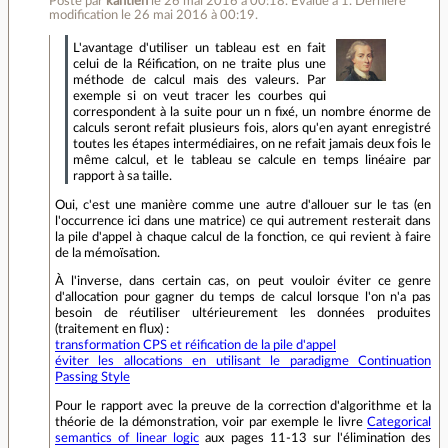
Posté par
kantien
le 26 mai 2016 à 00:18
.
Évalué à
1
.
Dernière
modification le 26 mai 2016 à 00:19.
L'avantage d'utiliser un tableau est en fait
celui de la Réification, on ne traite plus une
méthode de calcul mais des valeurs. Par
exemple si on veut tracer les courbes qui
correspondent à la suite pour un n fixé, un nombre énorme de
calculs seront refait plusieurs fois, alors qu'en ayant enregistré
toutes les étapes intermédiaires, on ne refait jamais deux fois le
même calcul, et le tableau se calcule en temps linéaire par
rapport à sa taille.
Oui, c'est une manière comme une autre d'allouer sur le tas (en
l'occurrence ici dans une matrice) ce qui autrement resterait dans
la pile d'appel à chaque calcul de la fonction, ce qui revient à faire
de la mémoïsation.
À l'inverse, dans certain cas, on peut vouloir éviter ce genre
d'allocation pour gagner du temps de calcul lorsque l'on n'a pas
besoin de réutiliser ultérieurement les données produites
(traitement en flux) :
transformation CPS et réification de la pile d'appel
éviter les allocations en utilisant le paradigme Continuation
Passing Style
Pour le rapport avec la preuve de la correction d'algorithme et la
théorie de la démonstration, voir par exemple le livre
Categorical
semantics of linear logic
aux pages 11-13 sur l'élimination des