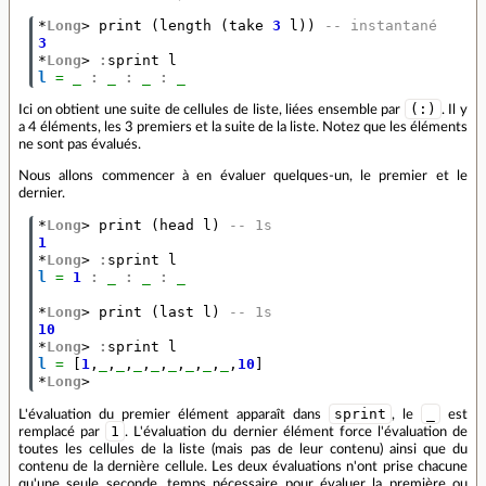
*
Long
>
print
(
length
(
take
3
l
))
-- instantané
3
*
Long
>
:
sprint
l
l
=
_
:
_
:
_
:
_
(:)
Ici on obtient une suite de cellules de liste, liées ensemble par
. Il y
a 4 éléments, les 3 premiers et la suite de la liste. Notez que les éléments
ne sont pas évalués.
Nous allons commencer à en évaluer quelques-un, le premier et le
dernier.
*
Long
>
print
(
head
l
)
-- 1s
1
*
Long
>
:
sprint
l
l
=
1
:
_
:
_
:
_
*
Long
>
print
(
last
l
)
-- 1s
10
*
Long
>
:
sprint
l
l
=
[
1
,
_
,
_
,
_
,
_
,
_
,
_
,
_
,
_
,
10
]
*
Long
>
sprint
_
L'évaluation du premier élément apparaît dans
, le
est
1
remplacé par
. L'évaluation du dernier élément force l'évaluation de
toutes les cellules de la liste (mais pas de leur contenu) ainsi que du
contenu de la dernière cellule. Les deux évaluations n'ont prise chacune
qu'une seule seconde, temps nécessaire pour évaluer la première ou