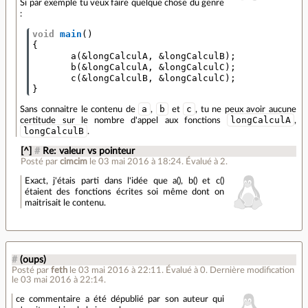
Si par exemple tu veux faire quelque chose du genre
:
void
main
()
{
a
(
&
longCalculA
,
&
longCalculB
);
b
(
&
longCalculA
,
&
longCalculC
);
c
(
&
longCalculB
,
&
longCalculC
);
}
a
b
c
Sans connaitre le contenu de
,
et
, tu ne peux avoir aucune
longCalculA
certitude sur le nombre d'appel aux fonctions
,
longCalculB
.
[^]
#
Re: valeur vs pointeur
Posté par
cimcim
le 03 mai 2016 à 18:24
.
Évalué à
2
.
Exact, j'étais parti dans l'idée que a(), b() et c()
étaient des fonctions écrites soi même dont on
maitrisait le contenu.
#
(oups)
Posté par
feth
le 03 mai 2016 à 22:11
.
Évalué à
0
.
Dernière modification
le 03 mai 2016 à 22:14.
ce commentaire a été dépublié par son auteur qui