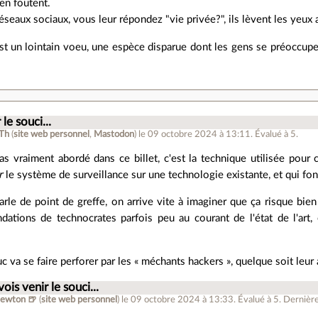
'en foutent.
réseaux sociaux, vous leur répondez "vie privée?", ils lèvent les yeux 
est un lointain voeu, une espèce disparue dont les gens se préoccupen
 le souci...
 Th
(
site web personnel
,
Mastodon
)
le 09 octobre 2024 à 13:11
.
Évalué à
5
.
as vraiment abordé dans ce billet, c'est la technique utilisée pour 
r
le système de surveillance sur une technologie existante, et qui fon
rle de point de greffe, on arrive vite à imaginer que ça risque bien 
ations de technocrates parfois peu au courant de l'état de l'art, 
uc va se faire perforer par les « méchants hackers », quelque soit leur
vois venir le souci...
ewton 🍺
(
site web personnel
)
le 09 octobre 2024 à 13:33
.
Évalué à
5
.
Dernière