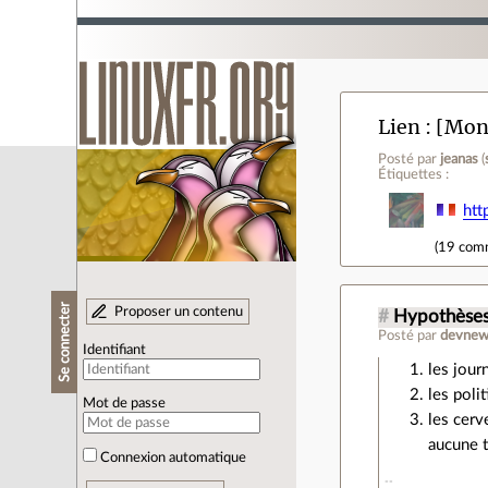
Lien
[Mon 
Posté par
jeanas
(
Étiquettes :
htt
(
19 com
Se connecter
Proposer un contenu
#
Hypothèse
Posté par
devnew
Identifiant
les jour
les poli
Mot de passe
les cerv
aucune 
Connexion automatique