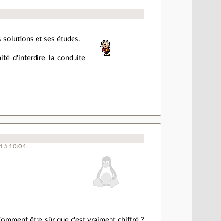
 solutions et ses études.
té d'interdire la conduite
4 à 10:04.
Comment être sûr que c'est vraiment chiffré ?