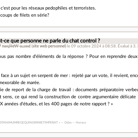
c'est pour les réseaux pedophiles et terroristes.
coups de filets en série?
t-ce que personne ne parle du chat control ?
ןƃu∀ nǝıɥʇʇɐW-ǝɹɹǝıԀ
(
site web personnel
)
le 09 octobre 2024 à 08:58
.
Évalué à
3
.
us pas nombre d'éléments de la réponse ? Pour en reprendre deux 
:
 face à un sujet en serpent de mer : rejeté par un vote, il revient, 
inexorable de marée.
e de report de la charge de travail : documents préparatoire verbeux
ut sens, ce qui rend la construction de contre argumentaire délica
 années d'études, et les 400 pages de notre rapport ? »
ESTANIMUMREGEQUINISIPARETIMPERAT » — Odes — Horace