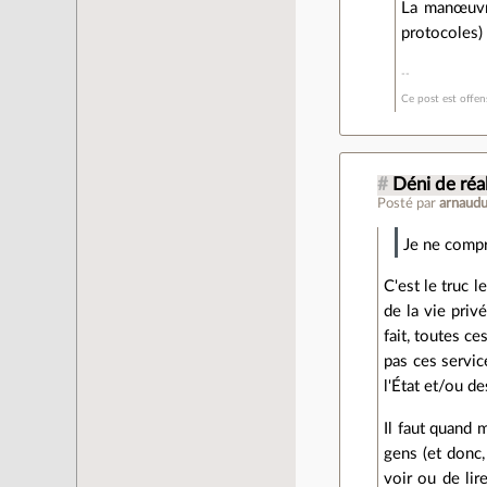
La manœuvre
protocoles) 
Ce post est offen
#
Déni de réal
Posté par
arnaud
Je ne compr
C'est le truc 
de la vie priv
fait, toutes ce
pas ces servic
l'État et/ou d
Il faut quand 
gens (et donc,
voir ou de lir