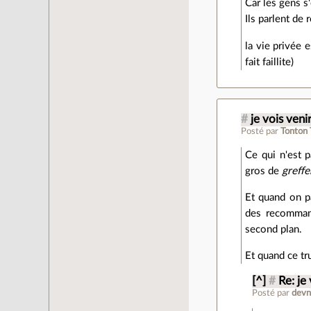
Car les gens s
Ils parlent de 
la vie privée 
fait faillite)
#
je vois venir
Posté par
Tonton
Ce qui n'est p
gros de
greffe
Et quand on pa
des recommand
second plan.
Et quand ce tr
[^]
#
Re: je 
Posté par
devn