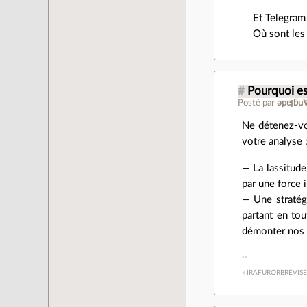
Et Telegram 
Où sont les 
#
Pourquoi es
Posté par
ǝpɐ
Ne détenez-vo
votre analyse 
— La lassitude
par une force 
— Une stratégi
partant en to
démonter nos X
« IRAFURORBREVIS