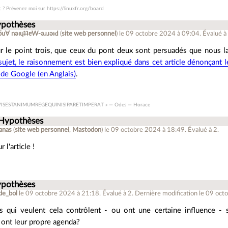
t ? Prévenez moi sur https://linuxfr.org/board
ypothèses
ǝpɐןƃu∀ nǝıɥʇʇɐW-ǝɹɹǝıԀ
(
site web personnel
)
le 09 octobre 2024 à 09:04
.
Évalué 
 le point trois, que ceux du pont deux sont persuadés que nous la
sujet, le raisonnement est bien expliqué dans cet article dénonçant
de Google (en Anglais)
.
VISESTANIMUMREGEQUINISIPARETIMPERAT » — Odes — Horace
 Hypothèses
anas
(
site web personnel
,
Mastodon
)
le 09 octobre 2024 à 18:49
.
Évalué à
2
.
 l'article !
ypothèses
de_bol
le 09 octobre 2024 à 21:18
.
Évalué à
2
.
Dernière modification le 09 oct
 qui veulent cela contrôlent - ou ont une certaine influence - su
 ont leur propre agenda?