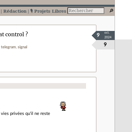
Rédaction
🎙️ Projets Libres
t control ?
oct.
9
2024
9
telegram
signal
 vies privées qu'il ne reste