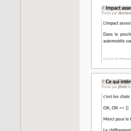
#
Impact asse
Posté par
devnew
L'impact asses
Dans le proch
automobile san
Ce post est offensan
#
Ce qui intér
Posté par
jihele
l
c'est les chats
OK, OK => []
Merci pour le b
Le chiffrement