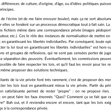
 différences de culture, d'origine, d'âge, ou d'idées politiques puiss
rincipes.
s de l'écrire (et de me faire envoyer bouler), mais ça ne sert absolu
car elles se fondent sur un processus démocratique tout à fait sain. La 
ins fichiers même dans une correspondance privée (images pédoporno,
'auteur, etc.). Ces le rôle des instances de normalisation de mettre e
t en garantissant les libertés individuelles. Par conséquent, toute opi
cter la loi tout en garantissant les libertés individuelles" est hors-s
ns et groupes de reflexions, qui ne sont pas censées porter de jug
 la séparation des pouvoirs. Éventuellement, les commissions peuven
possible de faire respecter les lois, et qu'il faut les revoir pour les
 même proposer des solutions techniques.
itants de la vie privée font très rarement, c'est de proposer des mo
cter les lois tout en garantissant mieux la vie privée. Partir du pri
on satisfaisante permet de rester "propre" : on ne propose rien, d
t on peut faire les faux énonnés "Quoi? Comment ça se fait que ce
re!" Bah oui, et il reviendra encore et encore, tant que les lois ex
ge à la correspondance privée.