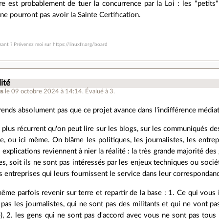
 est probablement de tuer la concurrence par la Loi : les "petits"
ne pourront pas avoir la Sainte Certification.
sant ? Prévenez moi sur https://linuxfr.org/board
ité
us
le 09 octobre 2024 à 14:14
.
Évalué à
3
.
ends absolument pas que ce projet avance dans l'indifférence médiati
le plus récurrent qu'on peut lire sur les blogs, sur les communiqués d
ée, ou ici même. On blâme les politiques, les journalistes, les entre
s explications reviennent à nier la réalité : la très grande majorité des g
es, soit ils ne sont pas intéressés par les enjeux techniques ou sociét
es entreprises qui leurs fournissent le service dans leur correspondan
même parfois revenir sur terre et repartir de la base : 1. Ce qui vou
 pas les journalistes, qui ne sont pas des militants et qui ne vont p
e), 2. les gens qui ne sont pas d'accord avec vous ne sont pas tous