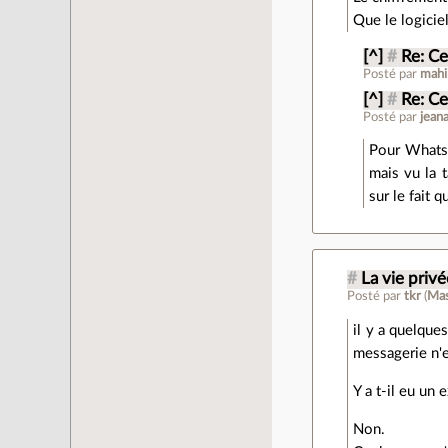
Que le logicie
[^]
#
Re: Ce
Posté par
mahi
[^]
#
Re: Ce
Posté par
jean
Pour WhatsAp
mais vu la 
sur le fait 
#
La vie privé
Posté par
tkr
(
Ma
il y a quelque
messagerie n'e
Y a t-il eu un
Non.