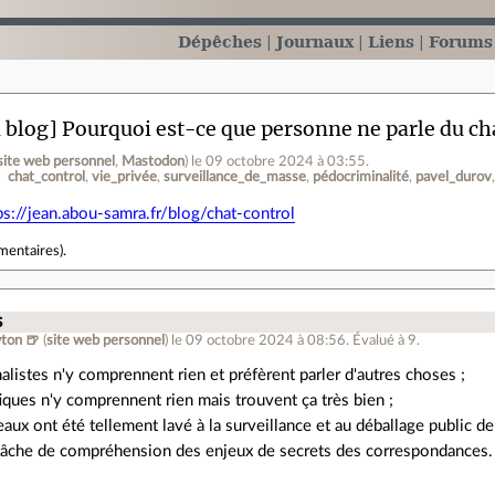
Dépêches
Journaux
Liens
Forums
blog] Pourquoi est-ce que personne ne parle du cha
site web personnel
,
Mastodon
)
le 09 octobre 2024 à 03:55
.
chat_control
vie_privée
surveillance_de_masse
pédocriminalité
pavel_durov
ps://jean.abou-samra.fr/blog/chat-control
mentaires
).
s
ton 🍺
(
site web personnel
)
le 09 octobre 2024 à 08:56
.
Évalué à
9
.
nalistes n'y comprennent rien et préfèrent parler d'autres choses ;
tiques n'y comprennent rien mais trouvent ça très bien ;
eaux ont été tellement lavé à la surveillance et au déballage public de
tâche de compréhension des enjeux de secrets des correspondances.