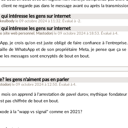
l client ne regarde pas dans le message avant ou après la transmissio
 qui intéresse les gens sur internet
keulbody
le 09 octobre 2024 à 11:32
.
Évalué à
-2
.
 qui intéresse les gens sur internet
as
(
site web personnel
,
Mastodon
)
le 09 octobre 2024 à 18:53
.
Évalué à
4
.
p, je crois qu'on est juste obligé de faire confiance à l'entreprise. 
taille de WhatsApp et de son propriétaire Meta, je pense que ça se s
que les messages sont encryptés de bout en bout.
e? les gens n'aiment pas en parler
stodon
)
le 09 octobre 2024 à 12:50
.
Évalué à
4
.
s mois on apprend à l'arrestation de pavel durov, mythique fondateur
st pas chiffrée de bout en bout.
 exode à la "wapp vs signal" comme en 2021?