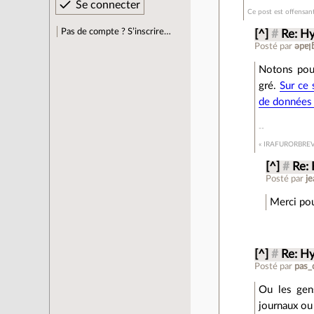
Ce post est offensan
Pas de compte ? S’inscrire…
[^]
#
Re: H
Posté par
Notons pour
gré.
Sur ce 
de données 
« IRAFURORBRE
[^]
#
Re:
Posté par
je
Merci pour
[^]
#
Re: H
Posté par
pas_
Ou les gens
journaux ou