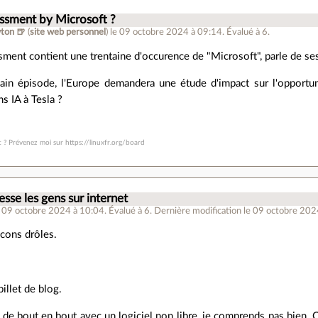
ssment by Microsoft ?
ton 🍺
(
site web personnel
)
le 09 octobre 2024 à 09:14
.
Évalué à
6
.
sment contient une trentaine d'occurence de "Microsoft", parle de ses
ain épisode, l'Europe demandera une étude d'impact sur l'opportuni
s IA à Tesla ?
t ? Prévenez moi sur https://linuxfr.org/board
esse les gens sur internet
e 09 octobre 2024 à 10:04
.
Évalué à
6
.
Dernière modification le 09 octobre 202
 cons drôles.
illet de blog.
 de bout en bout avec un logiciel non libre, je comprends pas bien. 