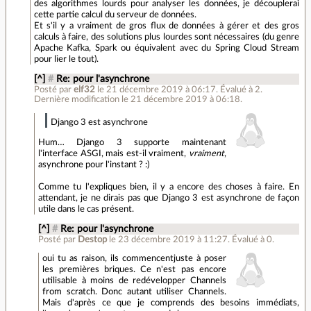
des algorithmes lourds pour analyser les données, je découplerai
cette partie calcul du serveur de données.
Et s'il y a vraiment de gros flux de données à gérer et des gros
calculs à faire, des solutions plus lourdes sont nécessaires (du genre
Apache Kafka, Spark ou équivalent avec du Spring Cloud Stream
pour lier le tout).
[^]
#
Re: pour l'asynchrone
Posté par
elf32
le 21 décembre 2019 à 06:17
.
Évalué à
2
.
Dernière modification le 21 décembre 2019 à 06:18.
Django 3 est asynchrone
Hum… Django 3 supporte maintenant
l'interface ASGI, mais est-il vraiment,
vraiment
,
asynchrone pour l'instant ? :)
Comme tu l'expliques bien, il y a encore des choses à faire. En
attendant, je ne dirais pas que Django 3 est asynchrone de façon
utile dans le cas présent.
[^]
#
Re: pour l'asynchrone
Posté par
Destop
le 23 décembre 2019 à 11:27
.
Évalué à
0
.
oui tu as raison, ils commencentjuste à poser
les premières briques. Ce n'est pas encore
utilisable à moins de redévelopper Channels
from scratch. Donc autant utiliser Channels.
Mais d'après ce que je comprends des besoins immédiats,