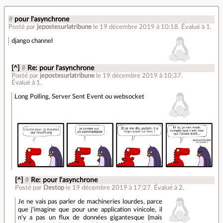
#
pour l'asynchrone
Posté par
jepostesurlatribune
le 19 décembre 2019 à 10:18
.
Évalué à
1
.
django channel
[^]
#
Re: pour l'asynchrone
Posté par
jepostesurlatribune
le 19 décembre 2019 à 10:37
.
Évalué à
1
.
Long Polling, Server Sent Event ou websocket
[^]
#
Re: pour l'asynchrone
Posté par
Destop
le 19 décembre 2019 à 17:27
.
Évalué à
2
.
Je ne vais pas parler de machineries lourdes, parce
que j'imagine que pour une application vinicole, il
n'y a pas un flux de données gigantesque (mais