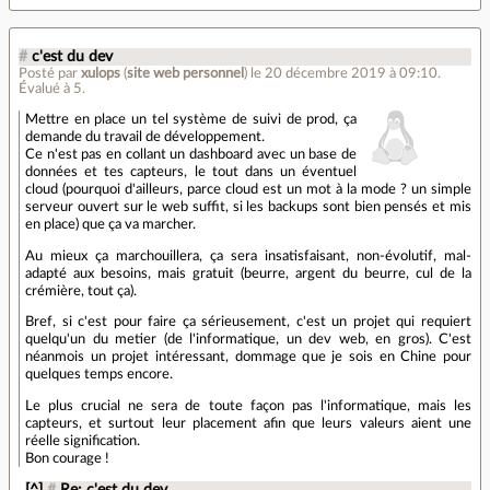
#
c'est du dev
Posté par
xulops
(
site web personnel
)
le 20 décembre 2019 à 09:10
.
Évalué à
5
.
Mettre en place un tel système de suivi de prod, ça
demande du travail de développement.
Ce n'est pas en collant un dashboard avec un base de
données et tes capteurs, le tout dans un éventuel
cloud (pourquoi d'ailleurs, parce cloud est un mot à la mode ? un simple
serveur ouvert sur le web suffit, si les backups sont bien pensés et mis
en place) que ça va marcher.
Au mieux ça marchouillera, ça sera insatisfaisant, non-évolutif, mal-
adapté aux besoins, mais gratuit (beurre, argent du beurre, cul de la
crémière, tout ça).
Bref, si c'est pour faire ça sérieusement, c'est un projet qui requiert
quelqu'un du metier (de l'informatique, un dev web, en gros). C'est
néanmois un projet intéressant, dommage que je sois en Chine pour
quelques temps encore.
Le plus crucial ne sera de toute façon pas l'informatique, mais les
capteurs, et surtout leur placement afin que leurs valeurs aient une
réelle signification.
Bon courage !
[^]
#
Re: c'est du dev