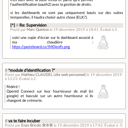
l'authentification (oauth2) avec la gestion de droits.
si les dashboards ne sont pas uniquement basés sur des suites
temporelles, il faudra choisir autre chose (ELK?).
[^]
#
Re: Supervision
Posté par
Marc Quinton
le 19 décembre 2019 à 18:41
.
Évalué à
3
.
voici une copie d'écran sur le dashboard associé à
ma chaudière :
https://pasteboard.co/IM0ieoFz.png
#
"module d'identification ?"
Posté par
Mathieu CLAUDEL
(
site web personnel
)
le 19 décembre 2019
à 13:23
.
Évalué à
2
.
Fédéré !
OpenId Connect sur leur fournisseur de mail (ici
google) et bascule sur un autre fournisseur si ils
changent de crémerie.
#
va te faire incuber
Posté par
Enzo Bricolo 🛠⚙🛠
le 19 décembre 2019 à 17:43
.
Évalué à
-5
.