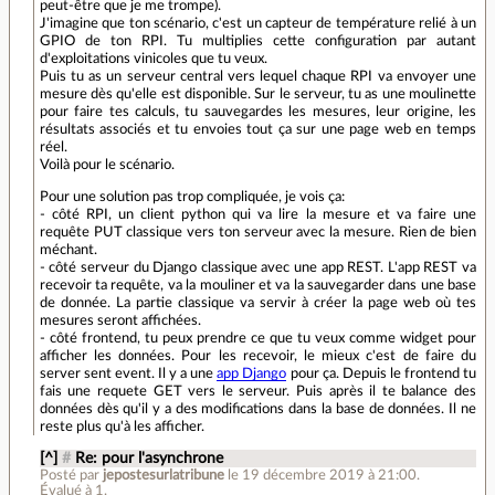
peut-être que je me trompe).
J'imagine que ton scénario, c'est un capteur de température relié à un
GPIO de ton RPI. Tu multiplies cette configuration par autant
d'exploitations vinicoles que tu veux.
Puis tu as un serveur central vers lequel chaque RPI va envoyer une
mesure dès qu'elle est disponible. Sur le serveur, tu as une moulinette
pour faire tes calculs, tu sauvegardes les mesures, leur origine, les
résultats associés et tu envoies tout ça sur une page web en temps
réel.
Voilà pour le scénario.
Pour une solution pas trop compliquée, je vois ça:
- côté RPI, un client python qui va lire la mesure et va faire une
requête PUT classique vers ton serveur avec la mesure. Rien de bien
méchant.
- côté serveur du Django classique avec une app REST. L'app REST va
recevoir ta requête, va la mouliner et va la sauvegarder dans une base
de donnée. La partie classique va servir à créer la page web où tes
mesures seront affichées.
- côté frontend, tu peux prendre ce que tu veux comme widget pour
afficher les données. Pour les recevoir, le mieux c'est de faire du
server sent event. Il y a une
app Django
pour ça. Depuis le frontend tu
fais une requete GET vers le serveur. Puis après il te balance des
données dès qu'il y a des modifications dans la base de données. Il ne
reste plus qu'à les afficher.
[^]
#
Re: pour l'asynchrone
Posté par
jepostesurlatribune
le 19 décembre 2019 à 21:00
.
Évalué à
1
.