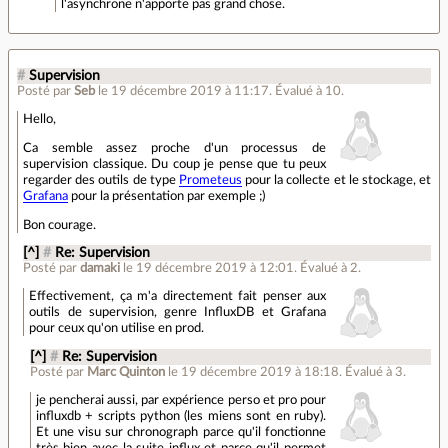
l'asynchrone n'apporte pas grand chose.
#
Supervision
Posté par
Seb
le 19 décembre 2019 à 11:17
.
Évalué à
10
.
Hello,
Ca semble assez proche d'un processus de
supervision classique. Du coup je pense que tu peux
regarder des outils de type
Prometeus
pour la collecte et le stockage, et
Grafana
pour la présentation par exemple ;)
Bon courage.
[^]
#
Re: Supervision
Posté par
damaki
le 19 décembre 2019 à 12:01
.
Évalué à
2
.
Effectivement, ça m'a directement fait penser aux
outils de supervision, genre InfluxDB et Grafana
pour ceux qu'on utilise en prod.
[^]
#
Re: Supervision
Posté par
Marc Quinton
le 19 décembre 2019 à 18:18
.
Évalué à
3
.
je pencherai aussi, par expérience perso et pro pour
influxdb + scripts python (les miens sont en ruby).
Et une visu sur chronograph parce qu'il fonctionne
très bien avec la suite influx et parce qu'il permet