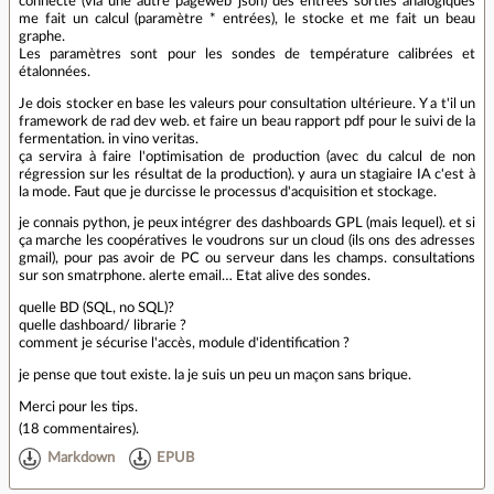
connecté (via une autre pageweb json) des entrées sorties analogiques
me fait un calcul (paramètre * entrées), le stocke et me fait un beau
graphe.
Les paramètres sont pour les sondes de température calibrées et
étalonnées.
Je dois stocker en base les valeurs pour consultation ultérieure. Y a t'il un
framework de rad dev web. et faire un beau rapport pdf pour le suivi de la
fermentation. in vino veritas.
ça servira à faire l'optimisation de production (avec du calcul de non
régression sur les résultat de la production). y aura un stagiaire IA c'est à
la mode. Faut que je durcisse le processus d'acquisition et stockage.
je connais python, je peux intégrer des dashboards GPL (mais lequel). et si
ça marche les coopératives le voudrons sur un cloud (ils ons des adresses
gmail), pour pas avoir de PC ou serveur dans les champs. consultations
sur son smatrphone. alerte email… Etat alive des sondes.
quelle BD (SQL, no SQL)?
quelle dashboard/ librarie ?
comment je sécurise l'accès, module d'identification ?
je pense que tout existe. la je suis un peu un maçon sans brique.
Merci pour les tips.
(
18 commentaires
).
Markdown
EPUB