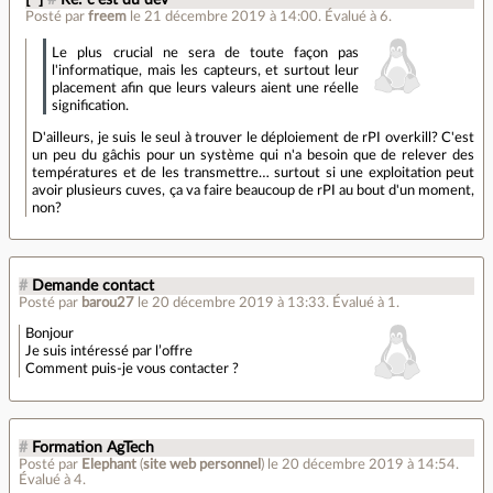
Posté par
freem
le 21 décembre 2019 à 14:00
.
Évalué à
6
.
Le plus crucial ne sera de toute façon pas
l'informatique, mais les capteurs, et surtout leur
placement afin que leurs valeurs aient une réelle
signification.
D'ailleurs, je suis le seul à trouver le déploiement de rPI overkill? C'est
un peu du gâchis pour un système qui n'a besoin que de relever des
températures et de les transmettre… surtout si une exploitation peut
avoir plusieurs cuves, ça va faire beaucoup de rPI au bout d'un moment,
non?
#
Demande contact
Posté par
barou27
le 20 décembre 2019 à 13:33
.
Évalué à
1
.
Bonjour
Je suis intéressé par l’offre
Comment puis-je vous contacter ?
#
Formation AgTech
Posté par
Elephant
(
site web personnel
)
le 20 décembre 2019 à 14:54
.
Évalué à
4
.