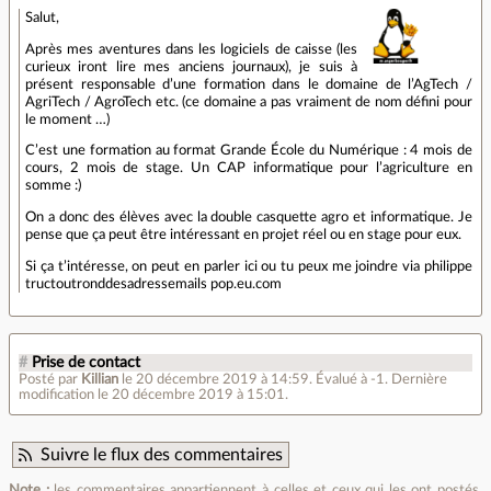
Salut,
Après mes aventures dans les logiciels de caisse (les
curieux iront lire mes anciens journaux), je suis à
présent responsable d’une formation dans le domaine de l’AgTech /
AgriTech / AgroTech etc. (ce domaine a pas vraiment de nom défini pour
le moment …)
C’est une formation au format Grande École du Numérique : 4 mois de
cours, 2 mois de stage. Un CAP informatique pour l’agriculture en
somme :)
On a donc des élèves avec la double casquette agro et informatique. Je
pense que ça peut être intéressant en projet réel ou en stage pour eux.
Si ça t’intéresse, on peut en parler ici ou tu peux me joindre via philippe
tructoutronddesadressemails pop.eu.com
#
Prise de contact
Posté par
Killian
le 20 décembre 2019 à 14:59
.
Évalué à
-1
.
Dernière
modification le 20 décembre 2019 à 15:01.
Suivre le flux des commentaires
Note :
les commentaires appartiennent à celles et ceux qui les ont postés.