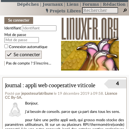
Dépêches
Journaux
Liens
Forums
Rédaction
🎙️ Projets Libres
Se connecter
Identifiant
Mot de passe
Connexion automatique
Pas de compte ? S’inscrire…
4
Journal
appli web cooperative viticole
Posté par
jepostesurlatribune
le 19 décembre 2019 à 09:58
.
Licence
CC By‑SA.
Bonjour,
j'ai besoin de conseils. parce que ça part dans tous les sens.
pour faire une petite appli web, qui grosso modo stocke des
paramètres utilisateurs, lit sur un ou plusieurs RPI/thermomètre(sonde)