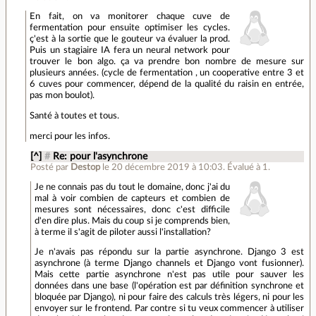
En fait, on va monitorer chaque cuve de
fermentation pour ensuite optimiser les cycles.
ç'est à la sortie que le gouteur va évaluer la prod.
Puis un stagiaire IA fera un neural network pour
trouver le bon algo. ça va prendre bon nombre de mesure sur
plusieurs années. (cycle de fermentation , un cooperative entre 3 et
6 cuves pour commencer, dépend de la qualité du raisin en entrée,
pas mon boulot).
Santé à toutes et tous.
merci pour les infos.
[^]
#
Re: pour l'asynchrone
Posté par
Destop
le 20 décembre 2019 à 10:03
.
Évalué à
1
.
Je ne connais pas du tout le domaine, donc j'ai du
mal à voir combien de capteurs et combien de
mesures sont nécessaires, donc c'est difficile
d'en dire plus. Mais du coup si je comprends bien,
à terme il s'agit de piloter aussi l'installation?
Je n'avais pas répondu sur la partie asynchrone. Django 3 est
asynchrone (à terme Django channels et Django vont fusionner).
Mais cette partie asynchrone n'est pas utile pour sauver les
données dans une base (l'opération est par définition synchrone et
bloquée par Django), ni pour faire des calculs très légers, ni pour les
envoyer sur le frontend. Par contre si tu veux commencer à utiliser