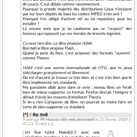
de soucis. C'est débile comme raisonnement.
Pourquoi la grande majorité des distributions Linux n'incluent
pas sur leurs dépôts de base les codecs MPEG à ton avis ?
Pourquoi t'es obligé d'activer tel ou tel repository pour les
installer ?
Là encore note que je ne cautionne pas ce "respect" des
licences qui reposent sur ces merdes de brevets logiciels.
Ca veut rien dire. Le libre propose H264.
Bon bah le libre propose Flash.
Quand je parle du libre, c'est proposer des formats "ouverts",
comme Theora.
H264 c'est une norme internationale de l'ITU, que tu peux
télécharger gratuitement et librement.
On est d'accord, je trouve ca très bien, et c'est très bien que le
libre implémente ces standards.
Ma gueulante allait aussi dans ce sens : niveau libre, on ferait
bien de mieux supporter ce format, Firefox devrait l'intégrer à
défaut d'avoir les moyens d'améliorer Theora.
Si on a rien à proposer de libre, on pourrait au moins faire en
sorte de bien supporter ce standard.
[^]
#
Re: troll
Posté par
Ph Husson
(
site web personnel
)
le 21 février 2009 à
02:23
.
Évalué à
3
.
Un flux h264 Main@2.1 avec une