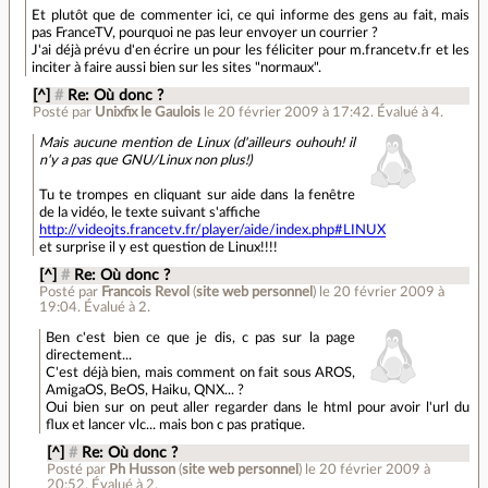
Et plutôt que de commenter ici, ce qui informe des gens au fait, mais
pas FranceTV, pourquoi ne pas leur envoyer un courrier ?
J'ai déjà prévu d'en écrire un pour les féliciter pour m.francetv.fr et les
inciter à faire aussi bien sur les sites "normaux".
[^]
#
Re: Où donc ?
Posté par
Unixfix le Gaulois
le 20 février 2009 à 17:42
.
Évalué à
4
.
Mais aucune mention de Linux (d'ailleurs ouhouh! il
n'y a pas que GNU/Linux non plus!)
Tu te trompes en cliquant sur aide dans la fenêtre
de la vidéo, le texte suivant s'affiche
http://videojts.francetv.fr/player/aide/index.php#LINUX
et surprise il y est question de Linux!!!!
[^]
#
Re: Où donc ?
Posté par
Francois Revol
(
site web personnel
)
le 20 février 2009 à
19:04
.
Évalué à
2
.
Ben c'est bien ce que je dis, c pas sur la page
directement...
C'est déjà bien, mais comment on fait sous AROS,
AmigaOS, BeOS, Haiku, QNX... ?
Oui bien sur on peut aller regarder dans le html pour avoir l'url du
flux et lancer vlc... mais bon c pas pratique.
[^]
#
Re: Où donc ?
Posté par
Ph Husson
(
site web personnel
)
le 20 février 2009 à
20:52
.
Évalué à
2
.