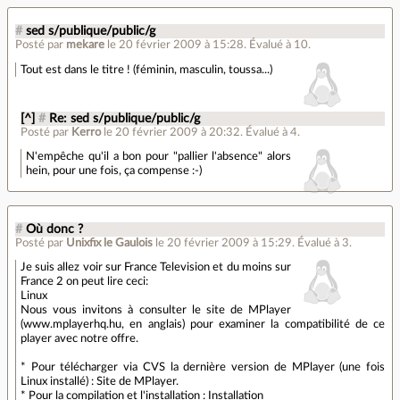
#
sed s/publique/public/g
Posté par
mekare
le 20 février 2009 à 15:28
.
Évalué à
10
.
Tout est dans le titre ! (féminin, masculin, toussa...)
[^]
#
Re: sed s/publique/public/g
Posté par
Kerro
le 20 février 2009 à 20:32
.
Évalué à
4
.
N'empêche qu'il a bon pour "pallier l'absence" alors
hein, pour une fois, ça compense :-)
#
Où donc ?
Posté par
Unixfix le Gaulois
le 20 février 2009 à 15:29
.
Évalué à
3
.
Je suis allez voir sur France Television et du moins sur
France 2 on peut lire ceci:
Linux
Nous vous invitons à consulter le site de MPlayer
(www.mplayerhq.hu, en anglais) pour examiner la compatibilité de ce
player avec notre offre.
* Pour télécharger via CVS la dernière version de MPlayer (une fois
Linux installé) : Site de MPlayer.
* Pour la compilation et l'installation : Installation