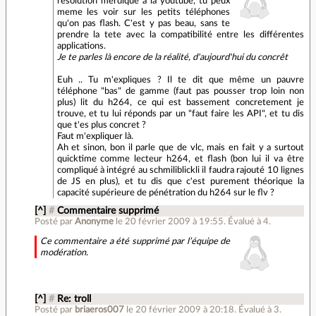
résolution merdique à la youtube, tu peux
meme les voir sur les petits téléphones
qu'on pas flash. C'est y pas beau, sans te
prendre la tete avec la compatibilité entre les différentes
applications.
Je te parles là encore de la réalité, d'aujourd'hui du concrêt
Euh .. Tu m'expliques ? Il te dit que même un pauvre
téléphone "bas" de gamme (faut pas pousser trop loin non
plus) lit du h264, ce qui est bassement concretement je
trouve, et tu lui réponds par un "faut faire les API", et tu dis
que t'es plus concret ?
Faut m'expliquer là.
Ah et sinon, bon il parle que de vlc, mais en fait y a surtout
quicktime comme lecteur h264, et flash (bon lui il va être
compliqué à intégré au schmiliblickli il faudra rajouté 10 lignes
de JS en plus), et tu dis que c'est purement théorique la
capacité supérieure de pénétration du h264 sur le flv ?
[^]
#
Commentaire supprimé
Posté par
Anonyme
le 20 février 2009 à 19:55
.
Évalué à
4
.
Ce commentaire a été supprimé par l’équipe de
modération.
[^]
#
Re: troll
Posté par
briaeros007
le 20 février 2009 à 20:18
.
Évalué à
3
.