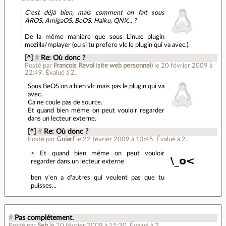
C'est déjà bien, mais comment on fait sous
AROS, AmigaOS, BeOS, Haiku, QNX... ?
De la même manière que sous Linux: plugin
mozilla/mplayer (ou si tu prefere vlc le plugin qui va avec.).
[^]
#
Re: Où donc ?
Posté par
Francois Revol
(
site web personnel
)
le 20 février 2009 à
22:49
.
Évalué à
2
.
Sous BeOS on a bien vlc mais pas le plugin qui va
avec.
Ca ne coule pas de source.
Et quand bien même on peut vouloir regarder
dans un lecteur externe.
[^]
#
Re: Où donc ?
Posté par
Gniarf
le 22 février 2009 à 13:45
.
Évalué à
2
.
> Et quand bien même on peut vouloir
regarder dans un lecteur externe
ben y'en a d'autres qui veulent pas que tu
puisses...
#
Pas complétement.
Posté par
Seb
le 20 février 2009 à 15:30
.
Évalué à
2
.