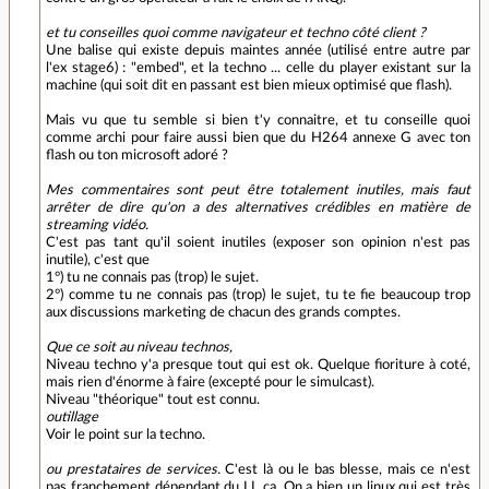
et tu conseilles quoi comme navigateur et techno côté client ?
Une balise qui existe depuis maintes année (utilisé entre autre par
l'ex stage6) : "embed", et la techno ... celle du player existant sur la
machine (qui soit dit en passant est bien mieux optimisé que flash).
Mais vu que tu semble si bien t'y connaitre, et tu conseille quoi
comme archi pour faire aussi bien que du H264 annexe G avec ton
flash ou ton microsoft adoré ?
Mes commentaires sont peut être totalement inutiles, mais faut
arrêter de dire qu'on a des alternatives crédibles en matière de
streaming vidéo.
C'est pas tant qu'il soient inutiles (exposer son opinion n'est pas
inutile), c'est que
1°) tu ne connais pas (trop) le sujet.
2°) comme tu ne connais pas (trop) le sujet, tu te fie beaucoup trop
aux discussions marketing de chacun des grands comptes.
Que ce soit au niveau technos,
Niveau techno y'a presque tout qui est ok. Quelque fioriture à coté,
mais rien d'énorme à faire (excepté pour le simulcast).
Niveau "théorique" tout est connu.
outillage
Voir le point sur la techno.
ou prestataires de services.
C'est là ou le bas blesse, mais ce n'est
pas franchement dépendant du LL ça. On a bien un linux qui est très