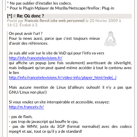
* Ne pas oublier d'installer les codecs.
* Pour le Plugin Mplayer de Mozilla/Netscape/fireFox : Plug-in
[^]
#
Re: Où donc ?
Posté par
Francois Revol
(
site web personnel
)
le 20 février 2009 à
16:12
.
Évalué à
3
.
On peut avoir l'url ?
Pour la news aussi, parce que c'est toujours mieux
d'avoir des références.
Je suis allé voir sur le site de VoD qui pour l'info va vers
http://info.francetelevisions.fr/
qui affiche un popup (une fois seulement) avertissant de silverlight,
mais indiquant qu'on peut quand même accéder à tout le contenu avec
le lien
http://info.francetelevisions.fr/video-info/player_html/inde(...)
Mais aucune mention de Linux (d'ailleurs ouhouh! il n'y a pas que
GNU/Linux non plus!)
Si vous voulez un site interopérable et accessible, essayez:
http://m.francetv.fr/
- pas de flash,
- pas trop de javascript qui bouffe le cpu,
- pas de WMV, juste du 3GP (format normalisé) avec des codecs
mpeg4 et aac, tout ce qu'il y a de standard!