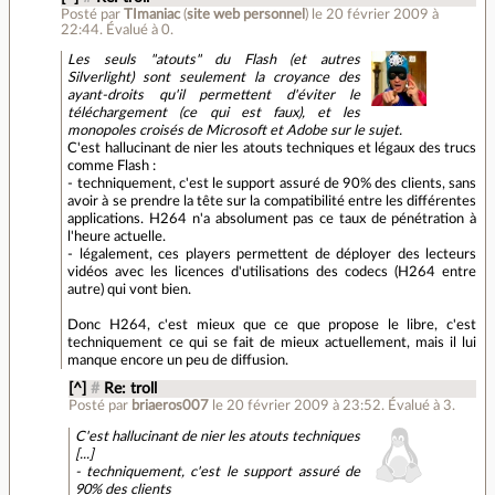
Posté par
TImaniac
(
site web personnel
)
le 20 février 2009 à
22:44
.
Évalué à
0
.
Les seuls "atouts" du Flash (et autres
Silverlight) sont seulement la croyance des
ayant-droits qu'il permettent d'éviter le
téléchargement (ce qui est faux), et les
monopoles croisés de Microsoft et Adobe sur le sujet.
C'est hallucinant de nier les atouts techniques et légaux des trucs
comme Flash :
- techniquement, c'est le support assuré de 90% des clients, sans
avoir à se prendre la tête sur la compatibilité entre les différentes
applications. H264 n'a absolument pas ce taux de pénétration à
l'heure actuelle.
- légalement, ces players permettent de déployer des lecteurs
vidéos avec les licences d'utilisations des codecs (H264 entre
autre) qui vont bien.
Donc H264, c'est mieux que ce que propose le libre, c'est
techniquement ce qui se fait de mieux actuellement, mais il lui
manque encore un peu de diffusion.
[^]
#
Re: troll
Posté par
briaeros007
le 20 février 2009 à 23:52
.
Évalué à
3
.
C'est hallucinant de nier les atouts techniques
[...]
- techniquement, c'est le support assuré de
90% des clients