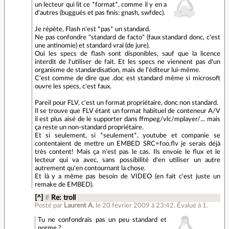
un lecteur qui lit ce *format*, comme il y en a
d'autres (buggués et pas finis: gnash, swfdec).
Je répète, Flash n'est *pas* un standard.
Ne pas confondre "standard de facto" (faux standard donc, c'est
une antinomie) et standard vrai (de jure).
Oui les specs de flash sont disponibles, sauf que la licence
interdit de l'utiliser de fait. Et les specs ne viennent pas d'un
organisme de standardisation, mais de l'éditeur lui-même.
C'est comme de dire que .doc est standard même si microsoft
ouvre les specs, c'est faux.
Pareil pour FLV, c'est un format propriétaire, donc non standard.
Il se trouve que FLV étant un format habituel de conteneur A/V
il est plus aisé de le supporter dans ffmpeg/vlc/mplayer/... mais
ça reste un non-standard propriétaire.
Et si seulement, si *seulement*, youtube et companie se
contentaient de mettre un EMBED SRC=foo.flv je serais déjà
très content! Mais ça n'est pas le cas. Ils envoie le flux et le
lecteur qui va avec, sans possibilité d'en utiliser un autre
autrement qu'en contournant la chose.
Et là y a même pas besoin de VIDEO (en fait c'est juste un
remake de EMBED).
[^]
#
Re: troll
Posté par
Laurent A.
le 20 février 2009 à 23:42
.
Évalué à
1
.
Tu ne confondrais pas un peu standard et
norme ?