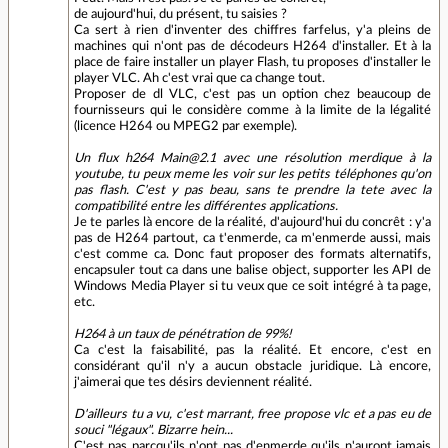
de aujourd'hui, du présent, tu saisies ?
Ca sert à rien d'inventer des chiffres farfelus, y'a pleins de
machines qui n'ont pas de décodeurs H264 d'installer. Et à la
place de faire installer un player Flash, tu proposes d'installer le
player VLC. Ah c'est vrai que ca change tout.
Proposer de dl VLC, c'est pas un option chez beaucoup de
fournisseurs qui le considère comme à la limite de la légalité
(licence H264 ou MPEG2 par exemple).
Un flux h264 Main@2.1 avec une résolution merdique à la
youtube, tu peux meme les voir sur les petits téléphones qu'on
pas flash. C'est y pas beau, sans te prendre la tete avec la
compatibilité entre les différentes applications.
Je te parles là encore de la réalité, d'aujourd'hui du concrêt : y'a
pas de H264 partout, ca t'enmerde, ca m'enmerde aussi, mais
c'est comme ca. Donc faut proposer des formats alternatifs,
encapsuler tout ca dans une balise object, supporter les API de
Windows Media Player si tu veux que ce soit intégré à ta page,
etc.
H264 à un taux de pénétration de 99%!
Ca c'est la faisabilité, pas la réalité. Et encore, c'est en
considérant qu'il n'y a aucun obstacle juridique. Là encore,
j'aimerai que tes désirs deviennent réalité.
D'ailleurs tu a vu, c'est marrant, free propose vlc et a pas eu de
souci "légaux". Bizarre hein...
C'est pas parcqu'ils n'ont pas d'enmerde qu'ils n'auront jamais