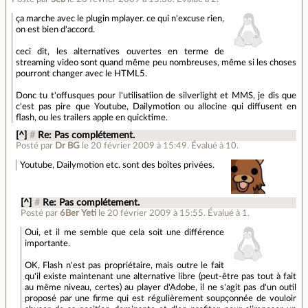
ça marche avec le plugin mplayer. ce qui n'excuse rien,
on est bien d'accord.
ceci dit, les alternatives ouvertes en terme de
streaming video sont quand même peu nombreuses, même si les choses
pourront changer avec le HTML5.
Donc tu t'offusques pour l'utilisatiion de silverlight et MMS, je dis que
c'est pas pire que Youtube, Dailymotion ou allocine qui diffusent en
flash, ou les trailers apple en quicktime.
[^]
#
Re: Pas complétement.
Posté par
Dr BG
le 20 février 2009 à 15:49
.
Évalué à
10
.
Youtube, Dailymotion etc. sont des boîtes privées.
[^]
#
Re: Pas complétement.
Posté par
6Ber Yeti
le 20 février 2009 à 15:55
.
Évalué à
1
.
Oui, et il me semble que cela soit une différence
importante.
OK, Flash n'est pas propriétaire, mais outre le fait
qu'il existe maintenant une alternative libre (peut-être pas tout à fait
au même niveau, certes) au player d'Adobe, il ne s'agit pas d'un outil
proposé par une firme qui est régulièrement soupçonnée de vouloir