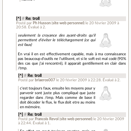
[^]
#
Re: troll
Posté par
Ph Husson
(
site web personnel
)
le 20 février 2009 à
20:58
.
Évalué à
2
.
seulement la croyance des ayant-droits qu'il
permettent d'éviter le téléchargement (ce qui
est faux)
En vrai il en est effectivement capable, mais à ma connaissance
pas beaucoup d'outils ne l'utilisent, et si le soft est mal codé (90%
des cas que j'ai rencontré), il apparait gentillement en clair dans
/tmp.
[^]
#
Re: troll
Posté par
briaeros007
le 20 février 2009 à 22:28
.
Évalué à
2
.
c'est toujours faux, ensuite les moyens pour y
parvenir sont juste plus compliqué que juste
regarder dans /tmp. Mais comme de base il
doit décoder le flux, le flux doit etre au moins
en mémoire.
[^]
#
Re: troll
Posté par
Francois Revol
(
site web personnel
)
le 20 février 2009
à 22:44
.
Évalué à
1
.