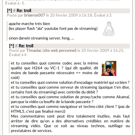
Évalué à
-5
.
[^]
#
Re: troll
Posté par
briaeros007
le 20 février 2009 à 16:18
.
Évalué à
3
.
apache marche très bien
(les player flash "ala" youtube font pas de streaming)
sinon darwin streaming server, feng, ...
[^]
#
Re: troll
Posté par
TImaniac
(
site web personnel
)
le 20 février 2009 à 16:25
.
Évalué à
4
.
et tu conseilles quoi comme codec avec la même
qualité que H264 ou VC-1 ? (qui dit qualité, dit
moins de bande passante nécessaire == moins de
coût)
et tu conseilles quoi comme solution d'encodage matériel qui va bien ?
et tu conseilles quoi comme serveur de streaming (quoique t'en dise,
certains font du streaming) avec contrôle du débit ?
et tu conseilles quoi comme solution de proxy/cache comme Akamaï,
parcque la vidéo ca bouffe de la bande passante ?
et tu conseilles quoi comme navigateur et techno côté client ? (pas de
HTML5, c'est pas finalisé merci)
Mes commentaires sont peut être totalement inutiles, mais faut
arrêter de dire qu'on a des alternatives crédibles en matière de
streaming vidéo. Que ce soit au niveau technos, outillage ou
prestataires de services.