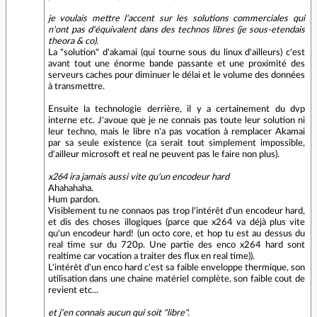
je voulais mettre l'accent sur les solutions commerciales qui
n'ont pas d'équivalent dans des technos libres (je sous-etendais
theora & co).
La "solution" d'akamai (qui tourne sous du linux d'ailleurs) c'est
avant tout une énorme bande passante et une proximité des
serveurs caches pour diminuer le délai et le volume des données
à transmettre.
Ensuite la technologie derrière, il y a certainement du dvp
interne etc. J'avoue que je ne connais pas toute leur solution ni
leur techno, mais le libre n'a pas vocation à remplacer Akamai
par sa seule existence (ca serait tout simplement impossible,
d'ailleur microsoft et real ne peuvent pas le faire non plus).
x264 ira jamais aussi vite qu'un encodeur hard
Ahahahaha.
Hum pardon.
Visiblement tu ne connaos pas trop l'intérêt d'un encodeur hard,
et dis des choses illogiques (parce que x264 va déjà plus vite
qu'un encodeur hard! (un octo core, et hop tu est au dessus du
real time sur du 720p. Une partie des enco x264 hard sont
realtime car vocation a traiter des flux en real time)).
L'intérêt d'un enco hard c'est sa faible enveloppe thermique, son
utilisation dans une chaine matériel complète, son faible cout de
revient etc...
et j'en connais aucun qui soit "libre".