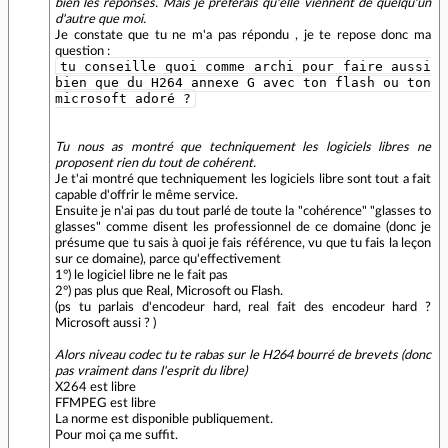
bien les réponses. Mais je préférais qu'elle viennent de quelqu'un
d'autre que moi.
Je constate que tu ne m'a pas répondu , je te repose donc ma
question :
tu conseille quoi comme archi pour faire aussi
bien que du H264 annexe G avec ton flash ou ton
microsoft adoré ?
Tu nous as montré que techniquement les logiciels libres ne
proposent rien du tout de cohérent.
Je t'ai montré que techniquement les logiciels libre sont tout a fait
capable d'offrir le même service.
Ensuite je n'ai pas du tout parlé de toute la "cohérence" "glasses to
glasses" comme disent les professionnel de ce domaine (donc je
présume que tu sais à quoi je fais référence, vu que tu fais la leçon
sur ce domaine), parce qu'effectivement
1°) le logiciel libre ne le fait pas
2°) pas plus que Real, Microsoft ou Flash.
(ps tu parlais d'encodeur hard, real fait des encodeur hard ?
Microsoft aussi ? )
Alors niveau codec tu te rabas sur le H264 bourré de brevets (donc
pas vraiment dans l'esprit du libre)
X264 est libre
FFMPEG est libre
La norme est disponible publiquement.
Pour moi ça me suffit.