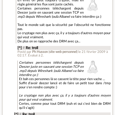
En effet on peut toujours crypter, mais en
règle général les flux sont juste cachés.
Certaines personnes téléchargent depuis
Deezer juste en sauvant une session TCP en
.mp3 depuis Wireshark (oulà Albanel va faire interdire ça :)
Tout le monde sait que la sécurité par l'obscurité ne fonctionne
pas.
Le cryptage non plus avec ça, il y a toujours d'autres moyen pour
qui veut vraiment.
De plus on se rapproche des DRM avec ça...
[^]
#
Re: troll
Posté par
Ph Husson
(
site web personnel
)
le 21 février 2009 à
02:17
.
Évalué à
2
.
Certaines personnes téléchargent depuis
Deezer juste en sauvant une session TCP en
.mp3 depuis Wireshark (oulà Albanel va faire
interdire ça :)
Et bah ces personnes là se cassent la tête pour rien vache ...
Suffit d'avoir deezer lancé et de faire un petit tour dans /tmp
pour s'en rendre compte :)
Le cryptage non plus avec ça, il y a toujours d'autres moyen
pour qui veut vraiment.
Certes, comme pour tout DRM (euh et oui c'est bien de DRM
qu'il s'agit)
[^]
#
Re: troll