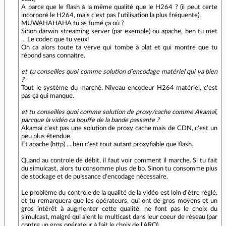
A parce que le flash à la même qualité que le H264 ? (il peut certe
incorporé le H264, mais c'est pas l'utilisation la plus fréquente).
MUWAHAHAHA tu as fumé ça où ?
Sinon darwin streaming server (par exemple) ou apache, ben tu met
... Le codec que tu veux!
Oh ca alors toute ta verve qui tombe à plat et qui montre que tu
répond sans connaitre.
et tu conseilles quoi comme solution d'encodage matériel qui va bien
?
Tout le système du marché. Niveau encodeur H264 matériel, c'est
pas ça qui manque.
et tu conseilles quoi comme solution de proxy/cache comme Akamaï,
parcque la vidéo ca bouffe de la bande passante ?
Akamaï c'est pas une solution de proxy cache mais de CDN, c'est un
peu plus étendue.
Et apache (http) ... ben c'est tout autant proxyfiable que flash.
Quand au controle de débit, il faut voir comment il marche. Si tu fait
du simulcast, alors tu consomme plus de bp. Sinon tu consomme plus
de stockage et de puissance d'encodage nécessaire.
Le problème du controle de la qualité de la vidéo est loin d'être réglé,
et tu remarquera que les opérateurs, qui ont de gros moyens et un
gros intérêt à augmenter cette qualité, ne font pas le choix du
simulcast, malgré qui aient le multicast dans leur coeur de réseau (par
contre un gros opérateur à fait le choix de l'ARQ).