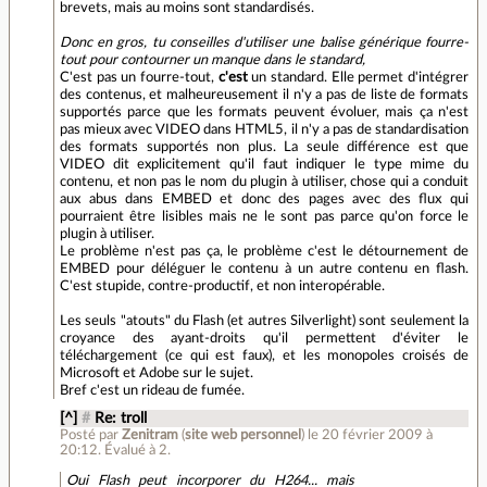
brevets, mais au moins sont standardisés.
Donc en gros, tu conseilles d'utiliser une balise générique fourre-
tout pour contourner un manque dans le standard,
C'est pas un fourre-tout,
c'est
un standard. Elle permet d'intégrer
des contenus, et malheureusement il n'y a pas de liste de formats
supportés parce que les formats peuvent évoluer, mais ça n'est
pas mieux avec VIDEO dans HTML5, il n'y a pas de standardisation
des formats supportés non plus. La seule différence est que
VIDEO dit explicitement qu'il faut indiquer le type mime du
contenu, et non pas le nom du plugin à utiliser, chose qui a conduit
aux abus dans EMBED et donc des pages avec des flux qui
pourraient être lisibles mais ne le sont pas parce qu'on force le
plugin à utiliser.
Le problème n'est pas ça, le problème c'est le détournement de
EMBED pour déléguer le contenu à un autre contenu en flash.
C'est stupide, contre-productif, et non interopérable.
Les seuls "atouts" du Flash (et autres Silverlight) sont seulement la
croyance des ayant-droits qu'il permettent d'éviter le
téléchargement (ce qui est faux), et les monopoles croisés de
Microsoft et Adobe sur le sujet.
Bref c'est un rideau de fumée.
[^]
#
Re: troll
Posté par
Zenitram
(
site web personnel
)
le 20 février 2009 à
20:12
.
Évalué à
2
.
Oui Flash peut incorporer du H264... mais