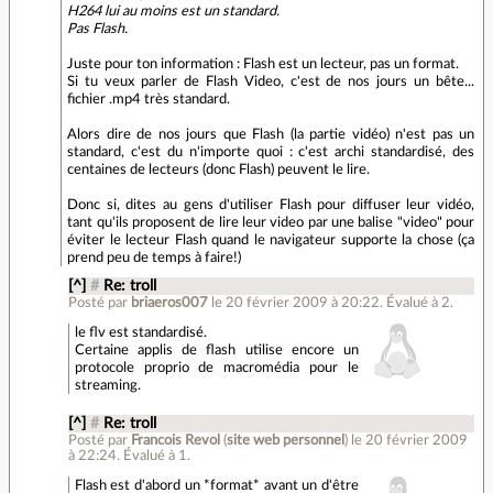
H264 lui au moins est un standard.
Pas Flash.
Juste pour ton information : Flash est un lecteur, pas un format.
Si tu veux parler de Flash Video, c'est de nos jours un bête...
fichier .mp4 très standard.
Alors dire de nos jours que Flash (la partie vidéo) n'est pas un
standard, c'est du n'importe quoi : c'est archi standardisé, des
centaines de lecteurs (donc Flash) peuvent le lire.
Donc si, dites au gens d'utiliser Flash pour diffuser leur vidéo,
tant qu'ils proposent de lire leur video par une balise "video" pour
éviter le lecteur Flash quand le navigateur supporte la chose (ça
prend peu de temps à faire!)
[^]
#
Re: troll
Posté par
briaeros007
le 20 février 2009 à 20:22
.
Évalué à
2
.
le flv est standardisé.
Certaine applis de flash utilise encore un
protocole proprio de macromédia pour le
streaming.
[^]
#
Re: troll
Posté par
Francois Revol
(
site web personnel
)
le 20 février 2009
à 22:24
.
Évalué à
1
.
Flash est d'abord un *format* avant un d'être