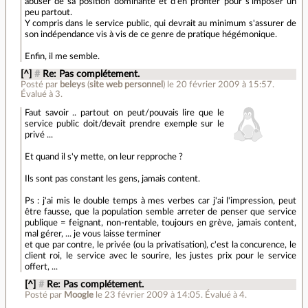
abuser de sa position dominante et d'en profiter pour s'imposer un
peu partout.
Y compris dans le service public, qui devrait au minimum s'assurer de
son indépendance vis à vis de ce genre de pratique hégémonique.
Enfin, il me semble.
[^]
#
Re: Pas complétement.
Posté par
beleys
(
site web personnel
)
le 20 février 2009 à 15:57
.
Évalué à
3
.
Faut savoir .. partout on peut/pouvais lire que le
service public doit/devait prendre exemple sur le
privé ...
Et quand il s'y mette, on leur repproche ?
Ils sont pas constant les gens, jamais content.
Ps : j'ai mis le double temps à mes verbes car j'ai l'impression, peut
être fausse, que la population semble arreter de penser que service
publique = feignant, non-rentable, toujours en grève, jamais content,
mal gérer, ... je vous laisse terminer
et que par contre, le privée (ou la privatisation), c'est la concurence, le
client roi, le service avec le sourire, les justes prix pour le service
offert, ...
[^]
#
Re: Pas complétement.
Posté par
Moogle
le 23 février 2009 à 14:05
.
Évalué à
4
.