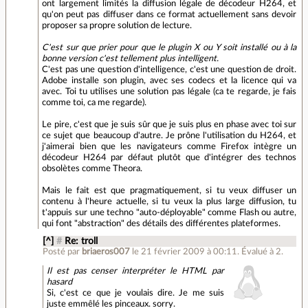
ont largement limités la diffusion légale de décodeur H264, et
qu'on peut pas diffuser dans ce format actuellement sans devoir
proposer sa propre solution de lecture.
C'est sur que prier pour que le plugin X ou Y soit installé ou à la
bonne version c'est tellement plus intelligent.
C'est pas une question d'intelligence, c'est une question de droit.
Adobe installe son plugin, avec ses codecs et la licence qui va
avec. Toi tu utilises une solution pas légale (ca te regarde, je fais
comme toi, ca me regarde).
Le pire, c'est que je suis sûr que je suis plus en phase avec toi sur
ce sujet que beaucoup d'autre. Je prône l'utilisation du H264, et
j'aimerai bien que les navigateurs comme Firefox intègre un
décodeur H264 par défaut plutôt que d'intégrer des technos
obsolètes comme Theora.
Mais le fait est que pragmatiquement, si tu veux diffuser un
contenu à l'heure actuelle, si tu veux la plus large diffusion, tu
t'appuis sur une techno "auto-déployable" comme Flash ou autre,
qui font "abstraction" des détails des différentes plateformes.
[^]
#
Re: troll
Posté par
briaeros007
le 21 février 2009 à 00:11
.
Évalué à
2
.
Il est pas censer interpréter le HTML par
hasard
Si, c'est ce que je voulais dire. Je me suis
juste emmêlé les pinceaux. sorry.