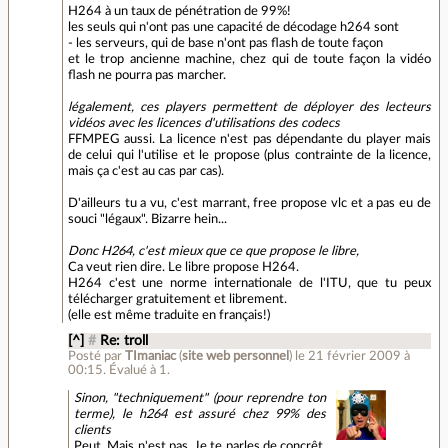
H264 à un taux de pénétration de 99%!
les seuls qui n'ont pas une capacité de décodage h264 sont
- les serveurs, qui de base n'ont pas flash de toute façon
et le trop ancienne machine, chez qui de toute façon la vidéo
flash ne pourra pas marcher.
légalement, ces players permettent de déployer des lecteurs
vidéos avec les licences d'utilisations des codecs
FFMPEG aussi. La licence n'est pas dépendante du player mais
de celui qui l'utilise et le propose (plus contrainte de la licence,
mais ça c'est au cas par cas).
D'ailleurs tu a vu, c'est marrant, free propose vlc et a pas eu de
souci "légaux". Bizarre hein...
Donc H264, c'est mieux que ce que propose le libre,
Ca veut rien dire. Le libre propose H264.
H264 c'est une norme internationale de l'ITU, que tu peux
télécharger gratuitement et librement.
(elle est même traduite en français!)
[^]
#
Re: troll
Posté par
TImaniac
(
site web personnel
)
le 21 février 2009 à
00:15
.
Évalué à
1
.
Sinon, "techniquement" (pour reprendre ton
terme), le h264 est assuré chez 99% des
clients
Peut. Mais n'est pas. Je te parles de concrêt,