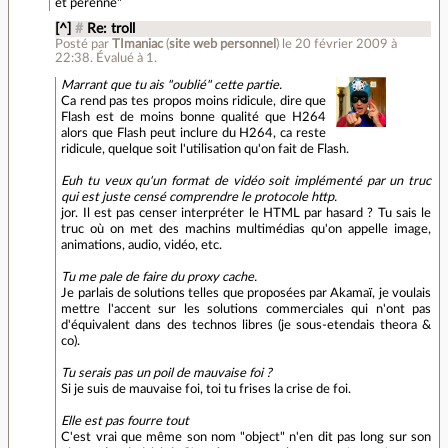
et pérenne"
[^]
#
Re: troll
Posté par
TImaniac
(
site web personnel
)
le 20 février 2009 à
22:38
.
Évalué à
1
.
Marrant que tu ais "oublié" cette partie.
Ca rend pas tes propos moins ridicule, dire que
Flash est de moins bonne qualité que H264
alors que Flash peut inclure du H264, ca reste
ridicule, quelque soit l'utilisation qu'on fait de Flash.
Euh tu veux qu'un format de vidéo soit implémenté par un truc
qui est juste censé comprendre le protocole http.
jor. Il est pas censer interpréter le HTML par hasard ? Tu sais le
truc où on met des machins multimédias qu'on appelle image,
animations, audio, vidéo, etc.
Tu me pale de faire du proxy cache.
Je parlais de solutions telles que proposées par Akamaï, je voulais
mettre l'accent sur les solutions commerciales qui n'ont pas
d'équivalent dans des technos libres (je sous-etendais theora &
co).
Tu serais pas un poil de mauvaise foi ?
Si je suis de mauvaise foi, toi tu frises la crise de foi.
Elle est pas fourre tout
C'est vrai que même son nom "object" n'en dit pas long sur son