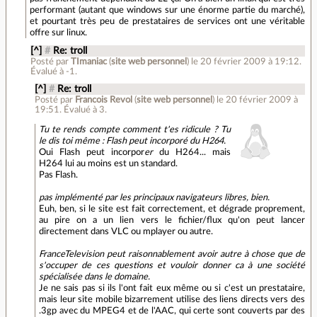
performant (autant que windows sur une énorme partie du marché),
et pourtant très peu de prestataires de services ont une véritable
offre sur linux.
[^]
#
Re: troll
Posté par
TImaniac
(
site web personnel
)
le 20 février 2009 à 19:12
.
Évalué à
-1
.
[^]
#
Re: troll
Posté par
Francois Revol
(
site web personnel
)
le 20 février 2009 à
19:51
.
Évalué à
3
.
Tu te rends compte comment t'es ridicule ? Tu
le dis toi même : Flash peut incorporé du H264.
Oui Flash peut incorpor
er
du H264... mais
H264 lui au moins est un standard.
Pas Flash.
pas implémenté par les principaux navigateurs libres, bien.
Euh, ben, si le site est fait correctement, et dégrade proprement,
au pire on a un lien vers le fichier/flux qu'on peut lancer
directement dans VLC ou mplayer ou autre.
FranceTelevision peut raisonnablement avoir autre à chose que de
s'occuper de ces questions et vouloir donner ca à une société
spécialisée dans le domaine.
Je ne sais pas si ils l'ont fait eux même ou si c'est un prestataire,
mais leur site mobile bizarrement utilise des liens directs vers des
.3gp avec du MPEG4 et de l'AAC, qui certe sont couverts par des