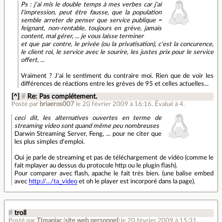
Ps : j'ai mis le double temps à mes verbes car j'ai
l'impression, peut être fausse, que la population
semble arreter de penser que service publique =
feignant, non-rentable, toujours en grève, jamais
content, mal gérer, ... je vous laisse terminer
et que par contre, le privée (ou la privatisation), c'est la concurence,
le client roi, le service avec le sourire, les justes prix pour le service
offert, ...
Vraiment ? J'ai le sentiment du contraire moi. Rien que de voir les
différences de réactions entre les grèves de 95 et celles actuelles...
[^]
#
Re: Pas complétement.
Posté par
briaeros007
le 20 février 2009 à 16:16
.
Évalué à
4
.
ceci dit, les alternatives ouvertes en terme de
streaming video sont quand même peu nombreuses
Darwin Streaming Server, Feng, ... pour ne citer que
les plus simples d'emploi.
Oui je parle de
streaming
et pas de téléchargement de vidéo (comme le
fait mplayer au dessus du protocole http ou le plugin flash).
Pour comparer avec flash, apache le fait très bien. (une balise embed
avec
http://.../ta_video
et oh le player est incorporé dans la page).
#
troll
Posté par
TImaniac
(
site web personnel
)
le 20 février 2009 à 15:31
.