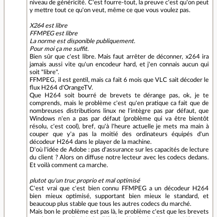
niveau de généricité. C'est fourre-tout, la preuve c'est qu'on peut
y mettre tout ce qu'on veut, même ce que vous voulez pas.
X264 est libre
FFMPEG est libre
La norme est disponible publiquement.
Pour moi ça me suffit.
Bien sûr que c'est libre. Mais faut arrêter de déconner, x264 ira
jamais aussi vite qu'un encodeur hard, et j'en connais aucun qui
soit "libre".
FFMPEG, il est gentil, mais ca fait 6 mois que VLC sait décoder le
flux H264 d'OrangeTV.
Que H264 soit bourré de brevets te dérange pas, ok, je te
comprends, mais le problème c'est qu'en pratique ca fait que de
nombreuses distributions linux ne l'intègre pas par défaut, que
Windows n'en a pas par défaut (problème qui va être bientôt
résolu, c'est cool), bref, qu'à l'heure actuelle je mets ma main à
couper que y'a pas la moitié des ordinateurs équipés d'un
décodeur H264 dans le player de la machine.
D'où l'idée de Adobe : pas d'assurance sur les capacités de lecture
du client ? Alors on diffuse notre lecteur avec les codecs dedans.
Et voilà comment ca marche.
plutot qu'un truc proprio et mal optimisé
C'est vrai que c'est bien connu FFMPEG a un décodeur H264
bien mieux optimisé, supportant bien mieux le standard, et
beaucoup plus stable que tous les autres codecs du marché.
Mais bon le problème est pas là, le problème c'est que les brevets