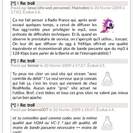
[^]
#
Re: troll
Posté par
ianux
(
site web personnel
,
Mastodon
)
le 20 février 2009 à
17:03
.
Évalué à
6
.
Ça me fait penser à Radio France qui, après avoir
essayé quelques temps, a cessé de diffuser les
flux ogg/vorbis pour privilégier le mp3, sous
prétexte de difficultés techniques. Et là, quand on
observe le prestataire de service, on s'aperçoit qu'il utilise... Icecast.
On leur dit que diffuser du ogg à 96Kbps offrirait une qualité
équivalente et économiserait plus de bande passante que du mp3 à
128 Kbps (sans parler de la liberté et de l'interopérabilité) ?
[^]
#
Re: troll
Posté par
benoar
le 20 février 2009 à 17:27
.
Évalué à
5
.
Tu peux me citer un seul site qui stream "avec
contrôle du débit" ? Le seul serveur que je connais
qui fait ça, c'est les trucs qui viennent de chez
RealMedia. Aucun autre "gros" site actuel ne
l'utilise. Bref, c'est bidon, et tous ces gros sites ne valent pas mieux
qu'un bon apache.
[^]
#
Re: troll
Posté par
briaeros007
le 20 février 2009 à 18:47
.
Évalué à
4
.
et tu conseilles quoi comme codec avec la même
qualité que H264 ou VC-1 ? (qui dit qualité, dit
moins de bande passante nécessaire == moins de
coût)