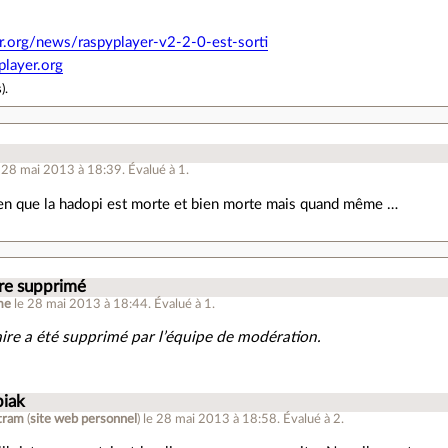
xfr.org/news/raspyplayer-v2-2-0-est-sorti
player.org
s
).
e 28 mai 2013 à 18:39
.
Évalué à
1
.
ien que la hadopi est morte et bien morte mais quand même …
e supprimé
me
le 28 mai 2013 à 18:44
.
Évalué à
1
.
re a été supprimé par l’équipe de modération.
piak
tram
(
site web personnel
)
le 28 mai 2013 à 18:58
.
Évalué à
2
.