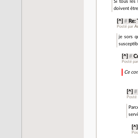
Si tous les 
doivent être
[^]
#
Re: 
Posté par
A
je sors q
susceptibl
[^]
#
C
Posté pa
Ce com
[^]
#
Posté
Parc
serv
[^]
Pos