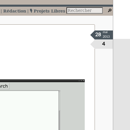
Rédaction
🎙️ Projets Libres
mai
28
2013
4