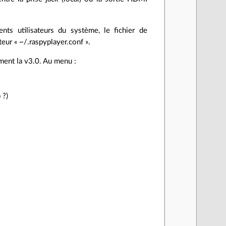
ents utilisateurs du système, le fichier de
teur « ~/.raspyplayer.conf ».
ment la v3.0. Au menu :
 ?)