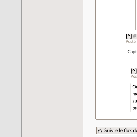
[^]
#
Posté
Capt
[^]
Pos
On
mé
su
pr
Suivre le flux