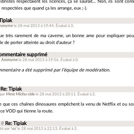
libristes respectaient les licences, ça se saurait… Non, ils sont com
 respectées que quand ça les arrange, eux ;-).
Tipiak
nonyme
le 28 mai 2013 à 19:44
.
Évalué à
3
.
ue très rarement de ma caverne, un bonne ame pour expliquer pour
e de porter atteinte au droit d'auteur ?
ommentaire supprimé
r
Anonyme
le 28 mai 2013 à 19:56
.
Évalué à
0
.
mentaire a été supprimé par l’équipe de modération.
Re: Tipiak
 par
Mme Michu-cide
le 28 mai 2013 à 20:11
.
Évalué à
2
.
e que ces chaînes dinosaures empêchent la venu de Netflix et ou son
ice VOD qui tienne la route.
#
Re: Tipiak
té par
\o/
le 28 mai 2013 à 22:13
.
Évalué à
3
.