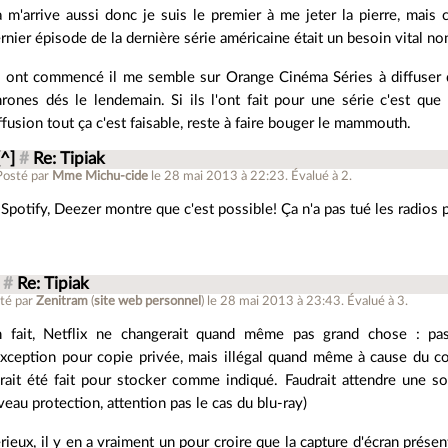
 m'arrive aussi donc je suis le premier à me jeter la pierre, mais 
rnier épisode de la dernière série américaine était un besoin vital n
s ont commencé il me semble sur Orange Cinéma Séries à diffuse
rones dés le lendemain. Si ils l'ont fait pour une série c'est que 
ffusion tout ça c'est faisable, reste à faire bouger le mammouth.
[^]
#
Re: Tipiak
Posté par
Mme Michu-cide
le 28 mai 2013 à 22:23
.
Évalué à
2
.
Spotify, Deezer montre que c'est possible! Ça n'a pas tué les radios 
#
Re: Tipiak
té par
Zenitram
(
site web personnel
)
le 28 mai 2013 à 23:43
.
Évalué à
3
.
 fait, Netflix ne changerait quand même pas grand chose : pa
exception pour copie privée, mais illégal quand même à cause du
rait été fait pour stocker comme indiqué. Faudrait attendre une so
veau protection, attention pas le cas du blu-ray)
rieux, il y en a vraiment un pour croire que la capture d'écran présen