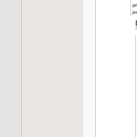
pr
je