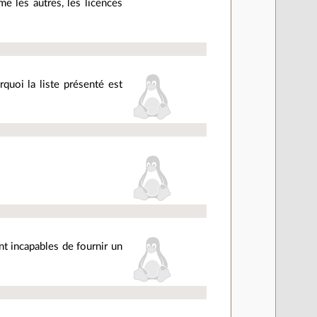
me les autres, les licences
quoi la liste présenté est
t incapables de fournir un