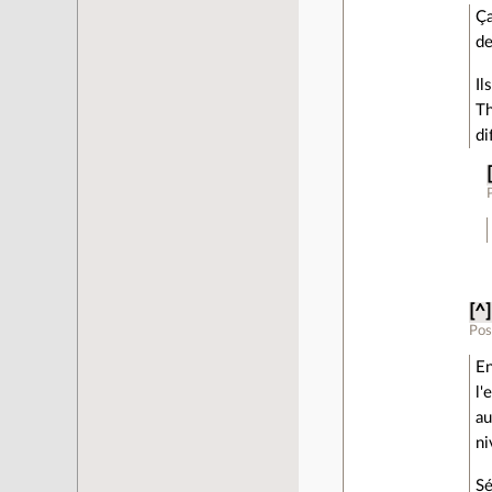
Ça
de
Il
Th
di
[^]
Pos
En
l'
au
ni
Sé