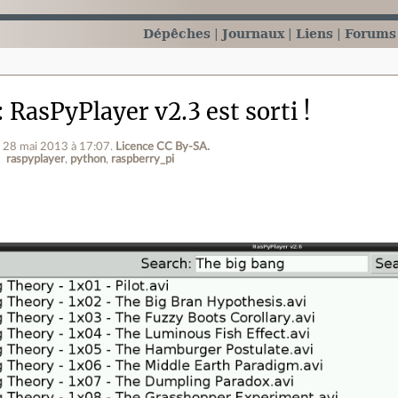
Dépêches
Journaux
Liens
Forums
RasPyPlayer v2.3 est sorti !
e 28 mai 2013 à 17:07
.
Licence CC By‑SA.
raspyplayer
python
raspberry_pi