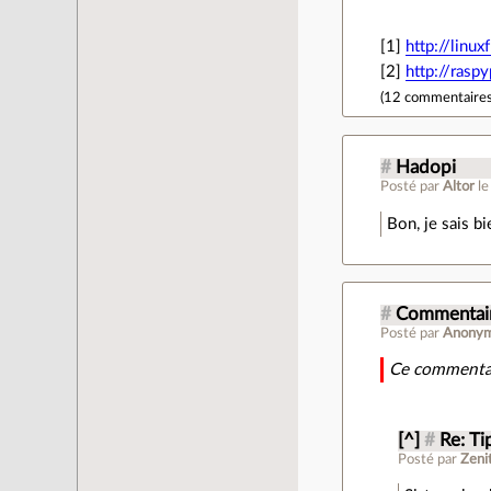
[1]
http://linu
[2]
http://raspy
(
12 commentaire
#
Hadopi
Posté par
Altor
l
Bon, je sais b
#
Commentair
Posté par
Anony
Ce commentai
[^]
#
Re: Ti
Posté par
Zeni