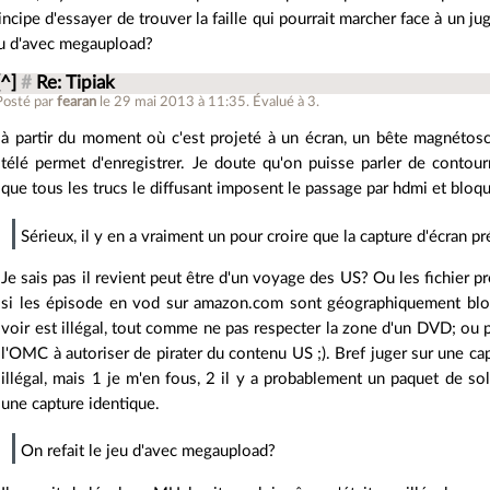
incipe d'essayer de trouver la faille qui pourrait marcher face à un ju
u d'avec megaupload?
[^]
#
Re: Tipiak
Posté par
fearan
le 29 mai 2013 à 11:35
.
Évalué à
3
.
à partir du moment où c'est projeté à un écran, un bête magnétos
télé permet d'enregistrer. Je doute qu'on puisse parler de cont
que tous les trucs le diffusant imposent le passage par hdmi et bloq
Sérieux, il y en a vraiment un pour croire que la capture d'écran p
Je sais pas il revient peut être d'un voyage des US? Ou les fichier pr
si les épisode en vod sur amazon.com sont géographiquement bloqu
voir est illégal, tout comme ne pas respecter la zone d'un DVD; ou p
l'OMC à autoriser de pirater du contenu US ;). Bref juger sur une ca
illégal, mais 1 je m'en fous, 2 il y a probablement un paquet de so
une capture identique.
On refait le jeu d'avec megaupload?