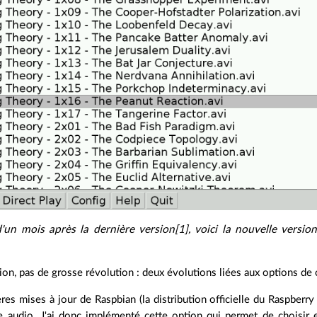
'un mois après la dernière version[1], voici la nouvelle versi
ion, pas de grosse révolution : deux évolutions liées aux options de 
res mises à jour de Raspbian (la distribution officielle du Raspberr
ie audio. J'ai donc implémenté cette option qui permet de choisir e