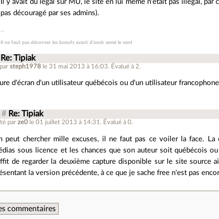
Il y avait du légal sur MU, le site en lui même n'était pas illégal, par 
pas découragé par ses admins).
Il ne faut pas décorner les boeufs avant d'avoir semé le vent
Re: Tipiak
 par
steph1978
le 31 mai 2013 à 16:03
.
Évalué à
2
.
ure d'écran d'un utilisateur québécois ou d'un utilisateur francophone
#
Re: Tipiak
té par
ze0
le 01 juillet 2013 à 14:31
.
Évalué à
0
.
 peut chercher mille excuses, il ne faut pas ce voiler la face. La
dias sous licence et les chances que son auteur soit québécois ou a
ffit de regarder la deuxième capture disponible sur le site source ain
ésentant la version précédente, à ce que je sache free n'est pas encor
 des commentaires