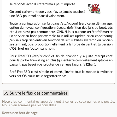
Je réponds avec du retard mais peut importe.
On sent clairement que vous n'avez jamais touché à
une BSD pour troller aussi vainement.
Toute la configuration se fait dans /etc/rc.conf (service au démarrage,
option du noyau, configuration réseau, définition des jails au boot, etc
etc .), ce n'est pas comme sous GNU/Linux ou pour arrêter/démarrer
un service au boot par exemple faut utiliser update-rc ou checkconfig
j'en sais trop rien enfin en fonction de si tu utilises systemd ou l'ancien
system init, puis proportionnellement à la force du vent et ta version
d'OS, bref un foutoir sans nom.
Pour FreeBSD /etc/rc.conf et fin de chantier, y a juste /etc/pf.conf
pour la partie firewalling en plus (qui enterre complétement iptable en
passant, pas besoin de rajouter de verrues façons fail2ban).
Bref FreeBSD c'est simple et carré, j'invite tout le monde à switcher
vers cet OS, vous ne le regretterez pas.
Suivre le flux des commentaires
Note :
les commentaires appartiennent à celles et ceux qui les ont postés.
Nous n’en sommes pas responsables.
Revenir en haut de page