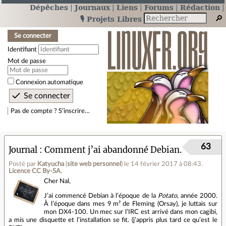
Dépêches
Journaux
Liens
Forums
Rédaction
🎙️ Projets Libres
Se connecter
Identifiant
Mot de passe
Connexion automatique
Pas de compte ? S’inscrire…
63
Journal
Comment j’ai abandonné Debian...
Posté par
Katyucha
(
site web personnel
)
le 14 février 2017 à 08:43
.
Licence CC By‑SA.
Cher Nal,
J’ai commencé Debian à l’époque de la
Potato
, année 2000.
À l’époque dans mes 9 m² de Fleming (Orsay), je luttais sur
mon DX4-100. Un mec sur l’IRC est arrivé dans mon cagibi,
a mis une disquette et l’installation se fit. (j’appris plus tard ce qu’est le