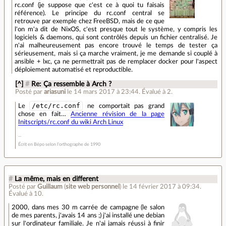
rc.conf (je suppose que c'est ce à quoi tu faisais
référence). Le principe du rc.conf central se
retrouve par exemple chez FreeBSD, mais de ce que
l'on m'a dit de NixOS, c'est presque tout le système, y compris les
logiciels & daemons, qui sont contrôlés depuis un fichier centralisé. Je
n'ai malheureusement pas encore trouvé le temps de tester ça
sérieusement, mais si ça marche vraiment, je me demande si couplé à
ansible + lxc, ça ne permettrait pas de remplacer docker pour l'aspect
déploiement automatisé et reproductible.
[^]
#
Re: Ça ressemble à Arch ?
Posté par
ariasuni
le 14 mars 2017 à 23:44
.
Évalué à
2
.
/etc/rc.conf
Le
ne comportait pas grand
chose en fait…
Ancienne révision de la page
Initscripts/rc.conf du wiki Arch Linux
Écrit en Bépo selon l’orthographe de 1990
#
La même, mais en different
Posté par
Guillaum
(
site web personnel
)
le 14 février 2017 à 09:34
.
Évalué à
10
.
2000, dans mes 30 m carrée de campagne (le salon
de mes parents, j'avais 14 ans ;) j'ai installé une debian
sur l'ordinateur familiale. Je n'ai jamais réussi à finir