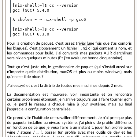
[nix-shell:~]$ cc --version

λ skolem ~ → nix-shell -p gcc6                     
[nix-shell:~]$ cc --version

Pour la création de paquet, c'est assez trivial (une fois que t'as compris
.nix
les blagues), c'est globalement un fichier
qui contient la nom, et
les commandes pour build. J'ai convertis mes packets AUR d'archlinux
vers nix en quelques minutes (Et j'en avais une bonne cinquantaine).
Tout ça c'est juste nix, le gestionnaire de paquet (qui s'install aussi sur
n'importe quelle distribution, macOS et plus ou moins windows), mais
qu'en est il de nixos ?
J'ai essayé et c'est la distrib de toutes mes machines depuis 2 mois.
La documentation est mauvaise, voir inexistante et on rencontre
certains problèmes étonnant, je n'arrive toujours pas à faire tourner gdm
ou je perd le réseau à chaque mise à jour système, mais au final
j'apprécie la configuration centralisée.
On prend vite l'habitude de travailler différemment. Je n'ai presque plus
de paquets installée au niveau système, j'ai pleins de profile différents
en fonction de ce que je veux faire à un instant t, jouer (un profile avec
wine / steam / … ), bosser (un profile avec mes outils de dev et les