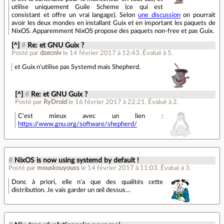
utilise uniquement Guile Scheme (ce qui est
consistant et offre un vrai langage). Selon
une discussion
on pourrait
avoir les deux mondes en installant Guix et en important les paquets de
NixOS. Apparemment NixOS propose des paquets non-free et pas Guix.
[^]
#
Re: et GNU Guix ?
Posté par
dzecniv
le 14 février 2017 à 12:43
.
Évalué à
5
.
et Guix n'utilise pas Systemd mais Shepherd.
[^]
#
Re: et GNU Guix ?
Posté par
RyDroid
le 16 février 2017 à 22:21
.
Évalué à
2
.
C'est mieux avec un lien :
https://www.gnu.org/software/shepherd/
#
NixOS is now using systemd by default !
Posté par
mouskouyouss
le 14 février 2017 à 11:03
.
Évalué à
3
.
Donc à priori, elle n'a que des qualités cette
distribution. Je vais garder un œil dessus…