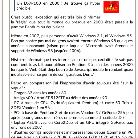
Un DX4-100 en 2000 ? Je trouve ça hyper
crédible.
C'est plutôt l'exception qui est très loin d'infirmer
la "règle" que tout le monde ou presque en 2000 était passé à la
gamme Pentium ou équivalent.
Même en 2007, plus personne n'avait Windows 3.1, ni Windows 95.
Bon par contre pas mal de gens avaient encore Windows 98 quelques
années auparavant (raison pour laquelle Microsoft avait étendu le
support de Windows 98 jusqu'en 2006).
Histoire informatique très intéressant et unique, ceci dit ! Je sais pas
comment tu as fait pour utiliser un Pentium 3 à la fin des années 2000
lorsque le Web était déjà bourré de Javascript inutile le rendant quasi
inutilisable sur ce genre de configuration. Dur. :/
Perso en comparaison j'ai l'impression d'avoir toujours été "sur la
vague" :
- Dragon 32 dans les années 80
- Amiga 600 / AtariST 512STF au début des années 90
- PC à base de CPU Cyrix (équivalent Pentium) et carte S3 Trio +
3DFX Voodoo 1 en 96
- PCs à base de Pentium 3 et de cartes Voodoo 3 / GeForce 256 peu
après (pour grands mes frères en premier, comme d'habitude :D )
- laptop ASUS avec un Core2Duo et un GPU intégré GeForce aux
environs de 2007
- d'autres configs modernes et inintéressantes depuis (comme un PC
de jeu avec un Core i7 6700K + GeForce GTX 1070 et 16 Go de