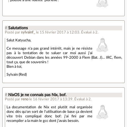
#
Salutations
Posté par
sylvainf_
le 15 février 2017 à 12:03
.
Évalué à
2
.
Salut Katyucha,
Ce message n'a pas grand intérêt, mais je ne résiste
pas à la tentation de te saluer car moi aussi j'ai
découvert Debian dans les années 99-2000 à Flem (Bat. J)… IRC, flem,
tout ça, que de souvenirs !
Bien à toi,
Sylvain (Red)
#
NixOS je ne connais pas Nix, bof.
Posté par
reno
le 16 février 2017 à 13:39
.
Évalué à
2
.
La documentation de Nix est plutôt mal organisée
donc dès qu'on sort de l'utilisation de base ça devient
vite très compliqué donc bof: j'ai fini par me
recompiler a la main le gcc dont j'avais besoin.