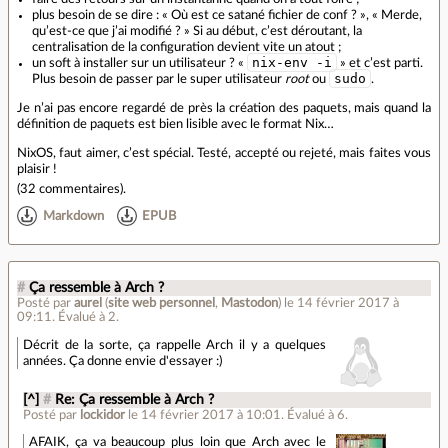
plus besoin de se dire : « Où est ce satané fichier de conf ? », « Merde,
qu’est‐ce que j’ai modifié ? » Si au début, c’est déroutant, la
centralisation de la configuration devient vite un atout ;
nix-env -i
un soft à installer sur un utilisateur ? «
» et c’est parti.
sudo
Plus besoin de passer par le super utilisateur
root
ou
.
Je n’ai pas encore regardé de près la création des paquets, mais quand la
définition de paquets est bien lisible avec le format Nix…
NixOS, faut aimer, c’est spécial. Testé, accepté ou rejeté, mais faites vous
plaisir !
(
32 commentaires
).
Markdown
EPUB
#
Ça ressemble à Arch ?
Posté par
aurel
(
site web personnel
,
Mastodon
)
le 14 février 2017 à
09:11
.
Évalué à
2
.
Décrit de la sorte, ça rappelle Arch il y a quelques
années. Ça donne envie d'essayer :)
[^]
#
Re: Ça ressemble à Arch ?
Posté par
lockidor
le 14 février 2017 à 10:01
.
Évalué à
6
.
AFAIK, ça va beaucoup plus loin que Arch avec le