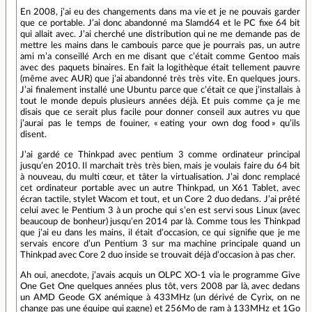
En 2008, j’ai eu des changements dans ma vie et je ne pouvais garder
que ce portable. J’ai donc abandonné ma Slamd64 et le PC fixe 64 bit
qui allait avec. J’ai cherché une distribution qui ne me demande pas de
mettre les mains dans le cambouis parce que je pourrais pas, un autre
ami m’a conseillé Arch en me disant que c’était comme Gentoo mais
avec des paquets binaires. En fait la logithèque était tellement pauvre
(même avec AUR) que j’ai abandonné très très vite. En quelques jours.
J’ai finalement installé une Ubuntu parce que c’était ce que j’installais à
tout le monde depuis plusieurs années déjà. Et puis comme ça je me
disais que ce serait plus facile pour donner conseil aux autres vu que
j’aurai pas le temps de fouiner, « eating your own dog food » qu’ils
disent.
J’ai gardé ce Thinkpad avec pentium 3 comme ordinateur principal
jusqu’en 2010. Il marchait très très bien, mais je voulais faire du 64 bit
à nouveau, du multi cœur, et tâter la virtualisation. J’ai donc remplacé
cet ordinateur portable avec un autre Thinkpad, un X61 Tablet, avec
écran tactile, stylet Wacom et tout, et un Core 2 duo dedans. J’ai prêté
celui avec le Pentium 3 à un proche qui s’en est servi sous Linux (avec
beaucoup de bonheur) jusqu’en 2014 par là. Comme tous les Thinkpad
que j’ai eu dans les mains, il était d’occasion, ce qui signifie que je me
servais encore d’un Pentium 3 sur ma machine principale quand un
Thinkpad avec Core 2 duo inside se trouvait déjà d’occasion à pas cher.
Ah oui, anecdote, j’avais acquis un OLPC XO-1 via le programme Give
One Get One quelques années plus tôt, vers 2008 par là, avec dedans
un AMD Geode GX anémique à 433MHz (un dérivé de Cyrix, on ne
change pas une équipe qui gagne) et 256Mo de ram à 133MHz et 1Go