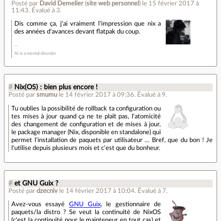
Posté par
David Demelier
(
site web personnel
)
le 15 février 2017 à
11:43
.
Évalué à
3
.
Dis comme ça, j'ai vraiment l'impression que nix a
des années d'avances devant flatpak du coup.
AI is a mental disorder
#
Nix(OS) : bien plus encore !
Posté par
smumu
le 14 février 2017 à 09:36
.
Évalué à
9
.
Tu oublies la possibilité de rollback ta configuration ou
tes mises à jour quand ça ne te plaît pas, l'atomicité
des changement de configuration et de mises à jour,
le package manager (Nix, disponible en standalone) qui
permet l'installation de paquets par utilisateur … Bref, que du bon ! Je
l'utilise depuis plusieurs mois et c'est que du bonheur.
#
et GNU Guix ?
Posté par
dzecniv
le 14 février 2017 à 10:04
.
Évalué à
7
.
Avez-vous essayé
GNU Guix
, le gestionnaire de
paquets/la distro ? Se veut la continuité de NixOS
(c'est la continuité pour le mainteneur en tout cas) et