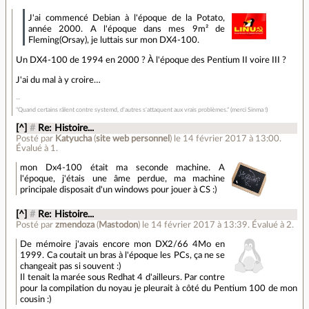
J'ai commencé Debian à l'époque de la Potato,
année 2000. A l'époque dans mes 9m² de
Fleming(Orsay), je luttais sur mon DX4-100.
Un DX4-100 de 1994 en 2000 ? À l'époque des Pentium II voire III ?
J'ai du mal à y croire…
"Quand certains râlent contre systemd, d'autres s'attaquent aux vrais problèmes." (merci Sinma !)
[^]
#
Re: Histoire...
Posté par
Katyucha
(
site web personnel
)
le 14 février 2017 à 13:00
.
Évalué à
1
.
mon Dx4-100 était ma seconde machine. A
l'époque, j'étais une âme perdue, ma machine
principale disposait d'un windows pour jouer à CS :)
[^]
#
Re: Histoire...
Posté par
zmendoza
(
Mastodon
)
le 14 février 2017 à 13:39
.
Évalué à
2
.
De mémoire j'avais encore mon DX2/66 4Mo en
1999. Ca coutait un bras à l'époque les PCs, ça ne se
changeait pas si souvent :)
Il tenait la marée sous Redhat 4 d'ailleurs. Par contre
pour la compilation du noyau je pleurait à côté du Pentium 100 de mon
cousin :)