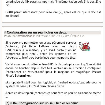
Le principe de Nix parait sympa mais l'implémentation bof: 1) la doc 2) le
DSL.
GUIX parait intéressant pour résoudre (2), après est-ce que la doc est
meilleure?
#
Configuration sur un seul fichier ou deux.
Posté par
Kwiknclean
le 20 février 2017 à 17:39
.
Évalué à
2
.
Si je peux me permettre (en usage pûrement serveur
j'entends), j'ai lâché l'affaire avec les distro
GNU/Linux à la maison, y en avait partout on ne
comprenait plus rien .. entre les systemd et les
/etc/rc.d/ … bref trop bordélique pour ma petite tête.
Va faire un tour du côté de FreeBSD, la distro la plus carré qu'il m'ait été
donné de toucher depuis fort fort lointain un seul fichier à configurer
/etc/rc.conf et /etc/pf.conf (pour le magique et magnifique Packet
Filter).
Et terminer.
pkg update/install pour les logiciel, et freebsd update/upgrade pour le
system de base (Oui c'est deux choses distin
Après en desktop oui j'entends ça peut être un peu brutal tout de même
…
[^]
#
Re: Configuration sur un seul fichier ou deux.