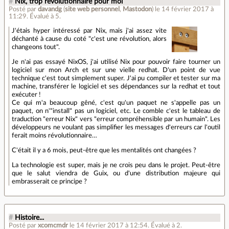
#
Nix, trop révolutionnaire pour moi
Posté par
davandg
(
site web personnel
,
Mastodon
)
le 14 février 2017 à
11:29
.
Évalué à
5
.
J'étais hyper intéressé par Nix, mais j'ai assez vite
déchanté à cause du coté "c'est une révolution, alors
changeons tout".
Je n'ai pas essayé NixOS, j'ai utilisé Nix pour pouvoir faire tourner un
logiciel sur mon Arch et sur une vielle redhat. D'un point de vue
technique c'est tout simplement super. J'ai pu compiler et tester sur ma
machine, transférer le logiciel et ses dépendances sur la redhat et tout
exécuter !
Ce qui m'a beaucoup gêné, c'est qu'un paquet ne s'appelle pas un
paquet, on n'"install" pas un logiciel, etc. Le comble c'est le tableau de
traduction "erreur Nix" vers "erreur compréhensible par un humain". Les
développeurs ne voulant pas simplifier les messages d'erreurs car l'outil
ferait moins révolutionnaire…
C'était il y a 6 mois, peut-être que les mentalités ont changées ?
La technologie est super, mais je ne crois peu dans le projet. Peut-être
que le salut viendra de Guix, ou d'une distribution majeure qui
embrasserait ce principe ?
#
Histoire...
Posté par
xcomcmdr
le 14 février 2017 à 12:54
.
Évalué à
2
.