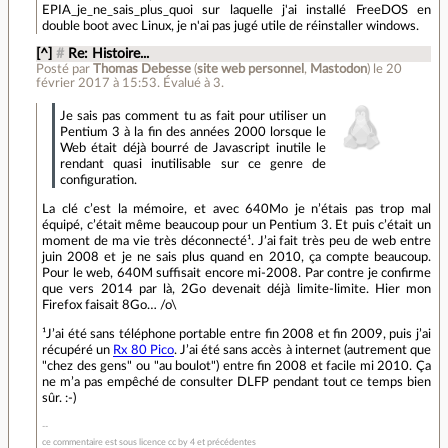
EPIA_je_ne_sais_plus_quoi sur laquelle j'ai installé FreeDOS en
double boot avec Linux, je n'ai pas jugé utile de réinstaller windows.
[^]
#
Re: Histoire...
Posté par
Thomas Debesse
(
site web personnel
,
Mastodon
)
le 20
février 2017 à 15:53
.
Évalué à
3
.
Je sais pas comment tu as fait pour utiliser un
Pentium 3 à la fin des années 2000 lorsque le
Web était déjà bourré de Javascript inutile le
rendant quasi inutilisable sur ce genre de
configuration.
La clé c’est la mémoire, et avec 640Mo je n’étais pas trop mal
équipé, c’était même beaucoup pour un Pentium 3. Et puis c’était un
moment de ma vie très déconnecté¹. J’ai fait très peu de web entre
juin 2008 et je ne sais plus quand en 2010, ça compte beaucoup.
Pour le web, 640M suffisait encore mi-2008. Par contre je confirme
que vers 2014 par là, 2Go devenait déjà limite-limite. Hier mon
Firefox faisait 8Go… /o\
¹J’ai été sans téléphone portable entre fin 2008 et fin 2009, puis j’ai
récupéré un
Rx 80 Pico
. J’ai été sans accès à internet (autrement que
"chez des gens" ou "au boulot") entre fin 2008 et facile mi 2010. Ça
ne m’a pas empêché de consulter DLFP pendant tout ce temps bien
sûr. :-)
ce commentaire est sous licence cc by 4 et précédentes