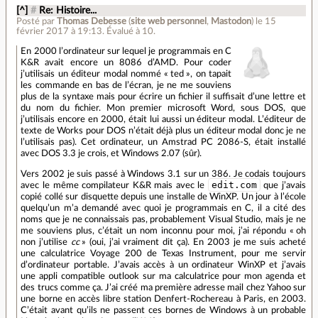
[^]
#
Re: Histoire...
Posté par
Thomas Debesse
(
site web personnel
,
Mastodon
)
le 15
février 2017 à 19:13
.
Évalué à
10
.
En 2000 l’ordinateur sur lequel je programmais en C
K&R avait encore un 8086 d’AMD. Pour coder
j’utilisais un éditeur modal nommé « ted », on tapait
les commande en bas de l’écran, je ne me souviens
plus de la syntaxe mais pour écrire un fichier il suffisait d’une lettre et
du nom du fichier. Mon premier microsoft Word, sous DOS, que
j’utilisais encore en 2000, était lui aussi un éditeur modal. L’éditeur de
texte de Works pour DOS n’était déjà plus un éditeur modal donc je ne
l’utilisais pas). Cet ordinateur, un Amstrad PC 2086-S, était installé
avec DOS 3.3 je crois, et Windows 2.07 (sûr).
Vers 2002 je suis passé à Windows 3.1 sur un 386. Je codais toujours
edit.com
avec le même compilateur K&R mais avec le
que j’avais
copié collé sur disquette depuis une installe de WinXP. Un jour à l’école
quelqu’un m’a demandé avec quoi je programmais en C, il a cité des
noms que je ne connaissais pas, probablement Visual Studio, mais je ne
me souviens plus, c’était un nom inconnu pour moi, j’ai répondu « oh
non j’utilise
cc
» (oui, j’ai vraiment dit ça). En 2003 je me suis acheté
une calculatrice Voyage 200 de Texas Instrument, pour me servir
d’ordinateur portable. J’avais accès à un ordinateur WinXP et j’avais
une appli compatible outlook sur ma calculatrice pour mon agenda et
des trucs comme ça. J’ai créé ma première adresse mail chez Yahoo sur
une borne en accès libre station Denfert-Rochereau à Paris, en 2003.
C’était avant qu’ils ne passent ces bornes de Windows à un probable