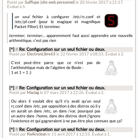
Posté par
Sufflope
(
site web personnel
)
le 20 février 2017 à 21:17
.
Évalué à
5
.
un seul
fichier à configurer /etc/rc.conf et
/etc/pf.conf (pour le magique et magnifique
Packet Filter). Et terminer.
terminer
,
terminer
… apparemment faut aussi apprendre une nouvelle
arithmétique, c'est pas rien
[^]
#
Re: Configuration sur un seul fichier ou deux.
Posté par
ElectronLibre63
le 22 février 2017 à 08:33
.
Évalué à
2
.
C'est peut-être parce que ce n'est pas de
l'arithmétique mais de l'algèbre de Boole :
1 et 1 = 1 ;)
[^]
#
Re: Configuration sur un seul fichier ou deux.
Posté par
Maclag
le 07 mars 2017 à 22:26
.
Évalué à
2
.
Ou alors il voulait dire qu'il n'y avait qu'un seul
rc.conf dans /etc, par opposition à des distros où il y
en aurait un dans /etc, un dans /var, pourquoi pas
un autre dans /home, dans des distros dont j'ignore
l'existence et qui gagneraient à ne pas être plus connues que ça?
[^]
#
Re: Configuration sur un seul fichier ou deux.
Posté par
Kwiknclean
le 11 avril 2017 à 12:53
.
Évalué à
1
.