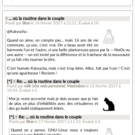
#
... où la routine dans le couple
Posté par
Blue
le 14 février 2017 à 21:21
.
Évalué à
10
.
@Katyucha :
Quand on aime, on compte pas… mais 16 ans de vie
commune, ça use, c'est vrai. On a beau avoir été en
harmonie l'un et l'autre, si une belle plantureuse passe par là — NixOs ou
une autre — on est tenté par la différence et la fraîcheur de la nouveauté
et ça fait vite tourner la tête.
C'est humain Katyucha, mais c'est trop bête. Allez, fait pas l'con ! C'est
qu'une aguicheuse ! Reviens !
[^]
#
Re: ... où la routine dans le couple
Posté par
wilk
(
site web personnel
,
Mastodon
)
le 15 février 2017 à
10:34
.
Évalué à
3
.
Moi je reste accroché mais je dois avouer que je fais
de plus en plus d'infidélités avec des virtualenvs et
des go build statiquement linkés.
[^]
#
Re: ... où la routine dans le couple
Posté par
Blue
le 17 février 2017 à 11:12
.
Évalué à
3
.
Quand on y pense, GNU-Linux nous a toujours
poussé à une fidélité 'plurielle'.