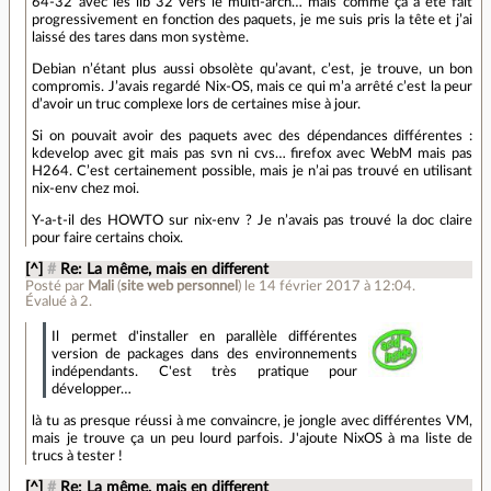
64-32 avec les lib 32 vers le multi-arch… mais comme ça a été fait
progressivement en fonction des paquets, je me suis pris la tête et j’ai
laissé des tares dans mon système.
Debian n’étant plus aussi obsolète qu’avant, c’est, je trouve, un bon
compromis. J’avais regardé Nix-OS, mais ce qui m’a arrêté c’est la peur
d’avoir un truc complexe lors de certaines mise à jour.
Si on pouvait avoir des paquets avec des dépendances différentes :
kdevelop avec git mais pas svn ni cvs… firefox avec WebM mais pas
H264. C’est certainement possible, mais je n’ai pas trouvé en utilisant
nix-env chez moi.
Y-a-t-il des HOWTO sur nix-env ? Je n’avais pas trouvé la doc claire
pour faire certains choix.
[^]
#
Re: La même, mais en different
Posté par
Mali
(
site web personnel
)
le 14 février 2017 à 12:04
.
Évalué à
2
.
Il permet d'installer en parallèle différentes
version de packages dans des environnements
indépendants. C'est très pratique pour
développer…
là tu as presque réussi à me convaincre, je jongle avec différentes VM,
mais je trouve ça un peu lourd parfois. J'ajoute NixOS à ma liste de
trucs à tester !
[^]
#
Re: La même, mais en different