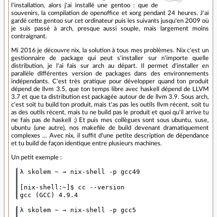
l'installation, alors j'ai installé une gentoo : que de
souvenirs, la compilation de openoffice et xorg pendant 24 heures. J'ai
gardé cette gentoo sur cet ordinateur puis les suivants jusqu'en 2009 où
je suis passé à arch, presque aussi souple, mais largement moins
contraignant.
Mi 2016 je découvre nix, la solution à tous mes problèmes. Nix c'est un
gestionnaire de package qui peut s'installer sur n'importe quelle
distribution, je l'ai fais sur arch au départ. Il permet d'installer en
parallèle différentes version de packages dans des environnements
indépendants. C'est très pratique pour développer quand ton produit
dépend de llvm 3.5, que ton temps libre avec haskell dépend de LLVM
3.7 et que ta distribution est packagée autour de de llvm 3.9. Sous arch,
c'est soit tu build ton produit, mais t'as pas les outils llvm récent, soit tu
as des outils récent, mais tu ne build pas le produit et quoi qu'il arrive tu
ne fais pas de haskell ;) Et puis mes collègues sont sous ubuntu, suse,
ubuntu (une autre), nos makefile de build devenant dramatiquement
complexes … Avec nix, il suffit d'une petite description de dépendance
et tu build de façon identique entre plusieurs machines.
Un petit exemple :
λ skolem ~ → nix-shell -p gcc49                    
[nix-shell:~]$ cc --version

λ skolem ~ → nix-shell -p gcc5                     