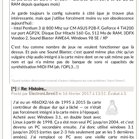
RAM depuis quelques mois)
Je garde toujours la config suivante à côté (que je trouve plus
intéressante, mais que j'utilise forcément moins vu son obsolescence
aujourd'hui) :
- Intel Pentium 3 @ 800 Mhz sur CM ASUS P2B-F, GeForce 4 Ti4200
sur port AGP2X, Disque Dur Hitachi 160 Go, 512 Mo de RAM, 3DFX
Voodoo 2, Sound Blaster AWE64, Windows 98 SE / XP
C'est fou comme nombre de jeux ne veulent fonctionner que là
dessus. Et puis une Sound Blaster, c'est quand même plus chic qu'un
vulgaire chip audio intégré à la carte mère dont on ne sait même pas le
nom et qui n'a même pas de banque de sons ni capacités de
synthétisation MIDI FM (ah, l'OPL3…!)
"Quand certains râlent contre systemd, d'autres s'attaquent aux vrais problèmes." (merci Sinma !)
[^]
#
Re: Histoire...
Posté par
ElectronLibre63
le 16 février 2017 à 13:51
.
Évalué à
3
.
J'ai eu un 486DX2/66 de 1995 à 2015 (la carte
contrôleur de disque dur qui a lâché — ce n'était
pas forcément intégré à la carte mère à l'époque).
Acheté avec Windows 3.1, en double boot avec
Linux à partir de 1998. Ça a été mon seul PC jusqu'en 2004, et c'est
devenu un PC secondaire ensuite. J'ai donc utilisé windows 3.1
jusqu'en 2015 (certes que 2-3 fois seulement par an les 5 dernières
années). J'ai remplacé ce PC avec une vieille carte mini-itx