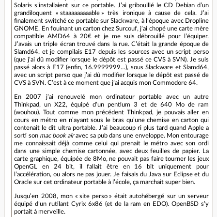
Solaris s’installaient sur ce portable. J’ai gribouillé le CD Debian d’un
grandiloquent « staaaaaaaaable » très ironique à cause de cela. J’ai
finalement switché ce portable sur Slackware, à l’époque avec Dropline
GNOME. En fouinant un carton chez Surcouf, j’ai chopé une carte mère
compatible AMD64 à 20€ et je me suis débrouillé pour l’équiper.
J’avais un triple écran trouvé dans la rue. C’était la grande époque de
Slamd64. et je compilais E17 depuis les sources avec un script perso
(que j’ai dû modifier lorsque le dépôt est passé ce CVS à SVN). Je suis
passé alors à E17 (enfin, 16.9999999…), sous Slackware et Slamd64,
avec un script perso que j’ai dû modifier lorsque le dépôt est passé de
CVS à SVN. C’est à ce moment que j’ai acquis mon Commodore 64.
En 2007 j’ai renouvelé mon ordinateur portable avec un autre
Thinkpad, un X22, équipé d’un pentium 3 et de 640 Mo de ram
(wouhou). Tout comme mon précédent Thinkpad, je pouvais aller en
cours en métro en n’ayant sous le bras qu’une chemise en carton qui
contenait le dit ultra portable. J’ai beaucoup ri plus tard quand Apple a
sorti son
mac book air
avec sa pub dans une enveloppe. Mon entourage
me connaissait déjà comme celui qui prenait le métro avec son ordi
dans une simple chemise cartonnée, avec deux feuilles de papier. La
carte graphique, équipée de 8Mo, ne pouvait pas faire tourner les jeux
OpenGL en 24 bit, il fallait être en 16 bit uniquement pour
l’accélération, ou alors ne pas jouer. Je faisais du Java sur Eclipse et du
Oracle sur cet ordinateur portable à l’école, ça marchait super bien.
Jusqu’en 2008, mon « site perso » était autohébergé sur un serveur
équipé d’un rutilant Cyrix 6x86 (et de la ram en EDO). OpenBSD s’y
portait à merveille.