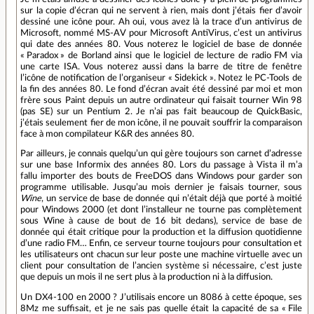
sur la copie d’écran qui ne servent à rien, mais dont j’étais fier d’avoir
dessiné une icône pour. Ah oui, vous avez là la trace d’un antivirus de
Microsoft, nommé MS-AV pour Microsoft AntiVirus, c’est un antivirus
qui date des années 80. Vous noterez le logiciel de base de donnée
« Paradox » de Borland ainsi que le logiciel de lecture de radio FM via
une carte ISA. Vous noterez aussi dans la barre de titre de fenêtre
l’icône de notification de l’organiseur « Sidekick ». Notez le PC-Tools de
la fin des années 80. Le fond d’écran avait été dessiné par moi et mon
frère sous Paint depuis un autre ordinateur qui faisait tourner Win 98
(pas SE) sur un Pentium 2. Je n’ai pas fait beaucoup de QuickBasic,
j’étais seulement fier de mon icône, il ne pouvait souffrir la comparaison
face à mon compilateur K&R des années 80.
Par ailleurs, je connais quelqu’un qui gère toujours son carnet d’adresse
sur une base Informix des années 80. Lors du passage à Vista il m’a
fallu importer des bouts de FreeDOS dans Windows pour garder son
programme utilisable. Jusqu’au mois dernier je faisais tourner, sous
Wine
, un service de base de donnée qui n’était déjà que porté à moitié
pour Windows 2000 (et dont l’installeur ne tourne pas complètement
sous Wine à cause de bout de 16 bit dedans), service de base de
donnée qui était critique pour la production et la diffusion quotidienne
d’une radio FM… Enfin, ce serveur tourne toujours pour consultation et
les utilisateurs ont chacun sur leur poste une machine virtuelle avec un
client pour consultation de l’ancien système si nécessaire, c’est juste
que depuis un mois il ne sert plus à la production ni à la diffusion.
Un DX4-100 en 2000 ? J’utilisais encore un 8086 à cette époque, ses
8Mz me suffisait, et je ne sais pas quelle était la capacité de sa « File