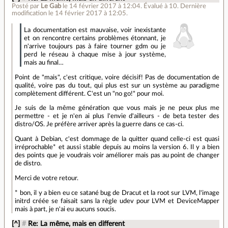
Posté par
Le Gab
le 14 février 2017 à 12:04
.
Évalué à
10
.
Dernière
modification le 14 février 2017 à 12:05.
La documentation est mauvaise, voir inexistante
et on rencontre certains problèmes étonnant, je
n'arrive toujours pas à faire tourner gdm ou je
perd le réseau à chaque mise à jour système,
mais au final…
Point de "mais", c'est critique, voire décisif! Pas de documentation de
qualité, voire pas du tout, qui plus est sur un système au paradigme
complètement différent. C'est un "no go!" pour moi.
Je suis de la même génération que vous mais je ne peux plus me
permettre - et je n'en ai plus l'envie d'ailleurs - de beta tester des
distro/OS. Je préfère arriver après la guerre dans ce cas-ci.
Quant à Debian, c'est dommage de la quitter quand celle-ci est quasi
irréprochable* et aussi stable depuis au moins la version 6. Il y a bien
des points que je voudrais voir améliorer mais pas au point de changer
de distro.
Merci de votre retour.
* bon, il y a bien eu ce satané bug de Dracut et la root sur LVM, l'image
initrd créée se faisait sans la règle udev pour LVM et DeviceMapper
mais à part, je n'ai eu aucuns soucis.
[^]
#
Re: La même, mais en different