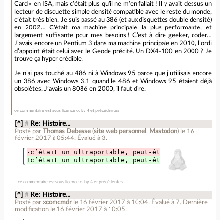
Card » en ISA, mais c’était plus qu’il ne m’en fallait ! Il y avait dessus un
lecteur de disquette simple densité compatible avec le reste du monde,
c’était très bien. Je suis passé au 386 (et aux disquettes double densité)
en 2002… C’était ma machine principale, la plus performante, et
largement suffisante pour mes besoins ! C’est à dire geeker, coder…
J’avais encore un Pentium 3 dans ma machine principale en 2010, l’ordi
d’appoint était celui avec le Geode précité. Un DX4-100 en 2000 ? Je
trouve ça hyper crédible.
Je n’ai pas touché au 486 ni à Windows 95 parce que j’utilisais encore
un 386 avec Windows 3.1 quand le 486 et Windows 95 étaient déjà
obsolètes. J’avais un 8086 en 2000, il faut dire.
ce commentaire est sous licence cc by 4 et précédentes
[^]
#
Re: Histoire...
Posté par
Thomas Debesse
(
site web personnel
,
Mastodon
)
le 16
février 2017 à 05:44
.
Évalué à
3
.
-c’était un ultraportable, peut-être un 240
+c’était un ultraportable, peut-être un 570
ce commentaire est sous licence cc by 4 et précédentes
[^]
#
Re: Histoire...
Posté par
xcomcmdr
le 16 février 2017 à 10:04
.
Évalué à
7
.
Dernière
modification le 16 février 2017 à 10:05.