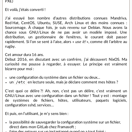
PXE)
Et voilà, j’étais converti !
J’ai essayé bon nombre d’autres distributions connues Mandriva,
Red Hat, CentOS, Ubuntu, SUSE, Arch Linux et des moins connues :
Sourcemage. À chaque fois, je suis revenu sur Debian. Nous avons la
chance sous GNU/Linux de ne pas avoir un modèle imposé. Une
distribution, un gestionnaire de fenêtres, le courant doit passer
rapidement. Si l’on se sent à l’aise, alors «
use it!
», comme dit l’arbitre au
rugby.
Cet amour dura 16 ans.
Début 2016, en discutant avec un confrère, j’ai découvert NixOS. Ma
curiosité me pousse à regarder, à essayer. Le principe est vraiment
bizarre pour moi :
une configuration du système dans un fichier ou deux…
/etc
un
en lecture seule, mais je déclare comment mes hôtes ?
C’est quoi ce délire ?! Ah, non, c’est pas un délire, c’est vraiment un
GNU/Linux avec une configuration dans un fichier ! Tout y est : montage
de systèmes de fichiers, hôtes, utilisateurs, paquets logiciels,
configuration sshd, services…
Et puis, en l’utilisant, je m’y sens bien :
la possibilité de sauvegarder la configuration système sur un fichier,
direct dans mon GitLab chez Framasoft ;
faire des retours sur un instantanné quand on a tout foiré ;