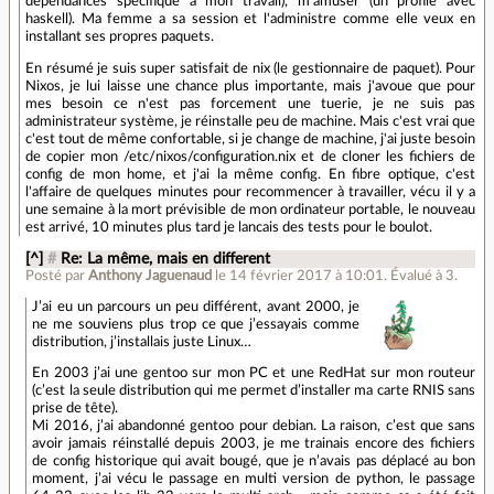
dépendances spécifique à mon travail), m'amuser (un profile avec
haskell). Ma femme a sa session et l'administre comme elle veux en
installant ses propres paquets.
En résumé je suis super satisfait de nix (le gestionnaire de paquet). Pour
Nixos, je lui laisse une chance plus importante, mais j'avoue que pour
mes besoin ce n'est pas forcement une tuerie, je ne suis pas
administrateur système, je réinstalle peu de machine. Mais c'est vrai que
c'est tout de même confortable, si je change de machine, j'ai juste besoin
de copier mon /etc/nixos/configuration.nix et de cloner les fichiers de
config de mon home, et j'ai la même config. En fibre optique, c'est
l'affaire de quelques minutes pour recommencer à travailler, vécu il y a
une semaine à la mort prévisible de mon ordinateur portable, le nouveau
est arrivé, 10 minutes plus tard je lancais des tests pour le boulot.
[^]
#
Re: La même, mais en different
Posté par
Anthony Jaguenaud
le 14 février 2017 à 10:01
.
Évalué à
3
.
J’ai eu un parcours un peu différent, avant 2000, je
ne me souviens plus trop ce que j’essayais comme
distribution, j’installais juste Linux…
En 2003 j’ai une gentoo sur mon PC et une RedHat sur mon routeur
(c’est la seule distribution qui me permet d’installer ma carte RNIS sans
prise de tête).
Mi 2016, j’ai abandonné gentoo pour debian. La raison, c’est que sans
avoir jamais réinstallé depuis 2003, je me trainais encore des fichiers
de config historique qui avait bougé, que je n’avais pas déplacé au bon
moment, j’ai vécu le passage en multi version de python, le passage