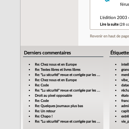
féru
L'édition 2003
Lire la suite
(
28 c
Revenir en haut de pag
Derniers commentaires
Étiquette
Re: Chez nous et en Europe
intel
Re: Textes libres et livres libres
gran
Re: "Lu sécurité" revue et corrigée par les banques
merdi
Re: Chez nous et en Europe
vibe
Re: Code
data
Re: "Lu sécurité" revue et corrigée par les banques
réch
Droit au pixel opposable
états
Re: Code
fran
Re: Quelques journaux plus bas
admin
Re: Un retour
capit
Re: Chapo !
extr
Re: "Lu sécurité" revue et corrigée par les banques
vie_p