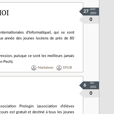
août
IOI
27
2003
0
ternationales d'Informatique), qui se sont
que année des jeunes lycéens de près de 80
ression, puisque ce sont les meilleurs jamais
en Pech).
Markdown
EPUB
déc.
6
2002
0
iation Prologin (association d'élèves
urs est gratuit et destiné à tous les jeunes