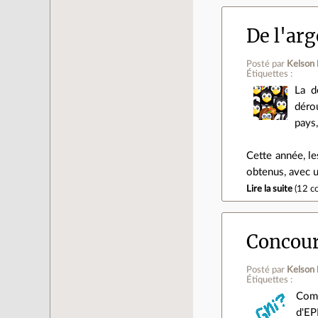
De l'arg
Posté par
Kelson
Étiquettes :
La d
déro
pays
Cette année, le
obtenus, avec u
Lire la suite
(
12 c
Concour
Posté par
Kelson
Étiquettes :
Com
d'EP