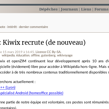
Dépêches
Journaux
Liens
Forums
note
intérêt
dernier commentaire
Kiwix recrute (de nouveau)
le 15 mars 2019 à 16:45
.
Licence CC By‑SA.
wikipedia
éducation
offline
gutenberg
wikivoyage
wix et openZIM continuent leur développement après 10 ans d'exi
gicielle (évidement) libre pour accéder à Wikipédia hors-ligne. Mais en
accéder à de très nombreux contenus traditionnellement disponibles 
erchons actuellement :
C++ (Lyon)
spécialisé Android (homeoffice possible)
ne partie de notre équipe est volontaire, ces postes sont rémunérés
mmentaires
).