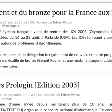
ent et du bronze pour la France aux 
le 27 août 2003 à 20:08
.
Modéré par
Fabien Penso
.
développeur
élégation française vient de rentrer des IOI 2003 (Olympiades In
ulées du 16 au 23 août, à Parkside (USA). Les IOI réunissent cha
, autour de problèmes d'algorithmique.
s résultats de la délégation française sont de nouveau en nette prog
ne médaille de bronze (Benoît Roche) et une médaille d'argent (Luci
ommentaires
).
s Prologin [Edition 2003]
le 06 décembre 2002 à 15:03
.
Modéré par
Fabien Penso
.
prologin
me chaque année depuis maintenant plus de 10 ans, l'assoc
ITA/EPITECH) organise le concours national d'informatique. Ce conco