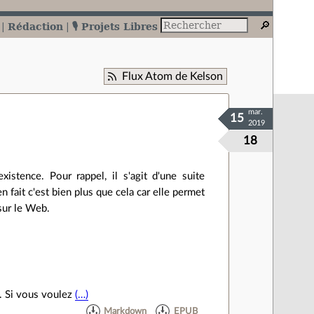
Rédaction
🎙️ Projets Libres
Flux Atom de Kelson
mar.
15
2019
18
stence. Pour rappel, il s'agit d'une suite
 fait c'est bien plus que cela car elle permet
sur le Web.
. Si vous voulez
(…)
Markdown
EPUB