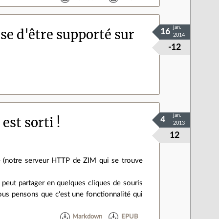
jan.
e d'être supporté sur
16
2014
-12
jan.
est sorti !
4
2013
12
rve (notre serveur HTTP de ZIM qui se trouve
 peut partager en quelques cliques de souris
ous pensons que c'est une fonctionnalité qui
Markdown
EPUB