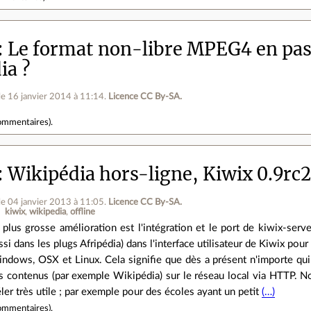
Le format non-libre MPEG4 en pass
ia ?
le 16 janvier 2014 à 11:14
.
Licence CC By‑SA.
ommentaires
).
Wikipédia hors-ligne, Kiwix 0.9rc2 
le 04 janvier 2013 à 11:05
.
Licence CC By‑SA.
kiwix
wikipedia
offline
 plus grosse amélioration est l'intégration et le port de kiwix-se
ssi dans les plugs Afripédia) dans l'interface utilisateur de Kiwix pour
ndows, OSX et Linux. Cela signifie que dès a présent n'importe qui
s contenus (par exemple Wikipédia) sur le réseau local via HTTP. N
éler très utile ; par exemple pour des écoles ayant un petit
(…)
ommentaires
).