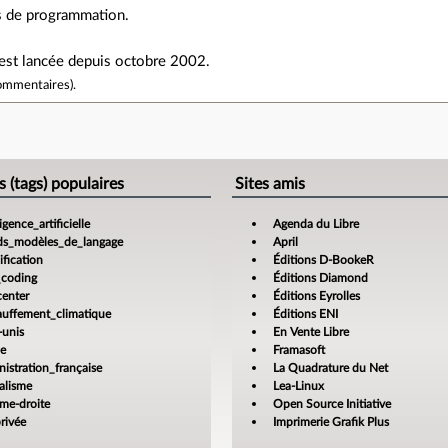
s de programmation.
 est lancée depuis octobre 2002.
ommentaires
).
e
s (tags) populaires
Sites amis
ligence_artificielle
Agenda du Libre
ds_modèles_de_langage
April
fication
Éditions D-BookeR
_coding
Éditions Diamond
center
Éditions Eyrolles
auffement_climatique
Éditions ENI
-unis
En Vente Libre
ce
Framasoft
istration_française
La Quadrature du Net
alisme
Lea-Linux
ême-droite
Open Source Initiative
rivée
Imprimerie Grafik Plus