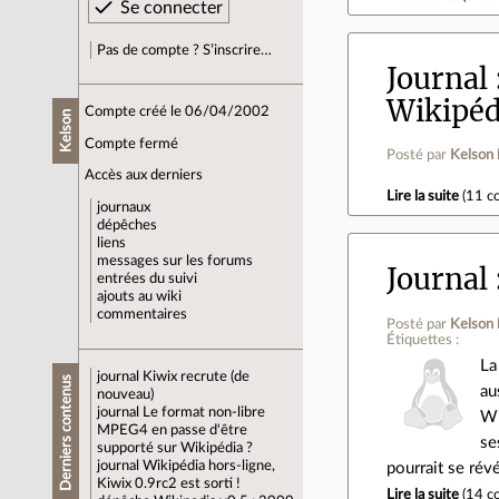
Pas de compte ? S’inscrire…
Journal
Wikipéd
Compte créé le 06/04/2002
Kelson
Compte fermé
Posté par
Kelson
Accès aux derniers
Lire la suite
(
11 c
journaux
dépêches
liens
messages sur les forums
Journal
entrées du suivi
ajouts au wiki
commentaires
Posté par
Kelson
Étiquettes :
La
journal
Kiwix recrute (de
Derniers contenus
au
nouveau)
journal
Le format non-libre
Wi
MPEG4 en passe d'être
se
supporté sur Wikipédia ?
journal
Wikipédia hors-ligne,
pourrait se rév
Kiwix 0.9rc2 est sorti !
Lire la suite
(
14 c