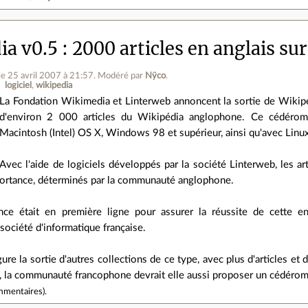
a v0.5 : 2000 articles en anglais s
le 25 avril 2007 à 21:57
.
Modéré par
Nÿco
.
logiciel
wikipedia
La Fondation Wikimedia et Linterweb annoncent la sortie de Wikipe
d'environ 2 000 articles du Wikipédia anglophone. Ce cédérom,
Macintosh (Intel) OS X, Windows 98 et supérieur, ainsi qu'avec Linux
Avec l'aide de logiciels développés par la société Linterweb, les art
mportance, déterminés par la communauté anglophone.
ce était en première ligne pour assurer la réussite de cette ent
société d'informatique française.
gure la sortie d'autres collections de ce type, avec plus d'articles e
, la communauté francophone devrait elle aussi proposer un cédérom 
mmentaires
).