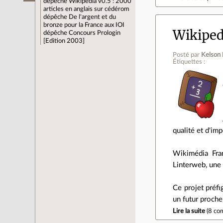
dépêche
Wikipedia v0.5 : 2000
articles en anglais sur cédérom
dépêche
De l'argent et du
bronze pour la France aux IOI
Wikipedi
dépêche
Concours Prologin
[Edition 2003]
Posté par
Kelson
Étiquettes :
qualité et d'i
Wikimédia Fran
Linterweb, une 
Ce projet préfi
un futur proche
Lire la suite
(
8 co