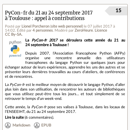
15
PyCon-fr du 21 au 24 septembre 2017
à Toulouse : appel à contributions
Posté par
Lionel Porcheron
(
site web personnel
)
le 07 juillet 2017 à
14:02
.
Édité par
4 personnes
.
Modéré par
ZeroHeure
.
Licence
CC By‑SA.
La
PyCon-fr 2017
se déroulera cette année du 21 au
24 septembre à Toulouse !
Depuis 2007, l’Association Francophone Python (AFPy)
organise une rencontre annuelle des utilisateurs
francophones du langage Python sur quelques jours pour
échanger autour de leurs expériences, apprendre les uns des autres et se
présenter leurs dernières trouvailles au cours d’ateliers, de conférences
et de rencontres.
La
PyCon-fr
est le meilleur moyen de découvrir le langage Python, d’aller
plus loin dans son utilisation, de rencontrer les auteurs de bibliothèques
que vous utilisez peut‐être tous les jours… et tout simplement de se
retrouver le temps d’un week‐end.
Cette année, la
PyCon-fr
pose ses valises à Toulouse, dans les locaux de
l’ENSEEIHT, du 21 au 24 septembre 2017.
Lire la suite
(
6 commentaires
).
Markdown
EPUB