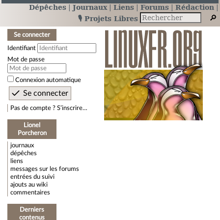
Dépêches
Journaux
Liens
Forums
Rédaction
🎙️ Projets Libres
Se connecter
Identifiant
Mot de passe
Connexion automatique
Pas de compte ? S’inscrire…
Lionel
Porcheron
journaux
dépêches
liens
messages sur les forums
entrées du suivi
ajouts au wiki
commentaires
Derniers
contenus