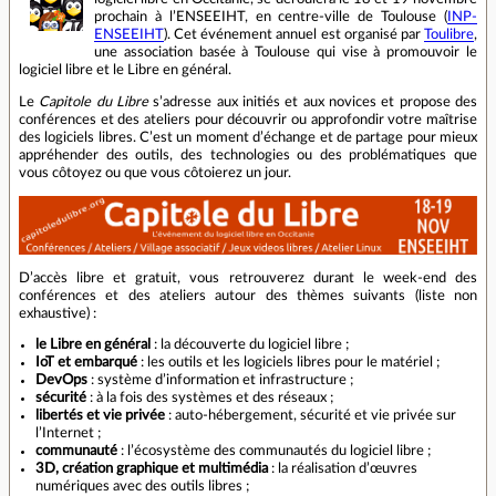
prochain à l’ENSEEIHT, en centre‐ville de Toulouse (
INP-
ENSEEIHT
). Cet événement annuel est organisé par
Toulibre
,
une association basée à Toulouse qui vise à promouvoir le
logiciel libre et le Libre en général.
Le
Capitole du Libre
s’adresse aux initiés et aux novices et propose des
conférences et des ateliers pour découvrir ou approfondir votre maîtrise
des logiciels libres. C’est un moment d’échange et de partage pour mieux
appréhender des outils, des technologies ou des problématiques que
vous côtoyez ou que vous côtoierez un jour.
D’accès libre et gratuit, vous retrouverez durant le week‐end des
conférences et des ateliers autour des thèmes suivants (liste non
exhaustive) :
le Libre en général
: la découverte du logiciel libre ;
IoT et embarqué
: les outils et les logiciels libres pour le matériel ;
DevOps
: système d’information et infrastructure ;
sécurité
: à la fois des systèmes et des réseaux ;
libertés et vie privée
: auto‐hébergement, sécurité et vie privée sur
l’Internet ;
communauté
: l’écosystème des communautés du logiciel libre ;
3D, création graphique et multimédia
: la réalisation d’œuvres
numériques avec des outils libres ;