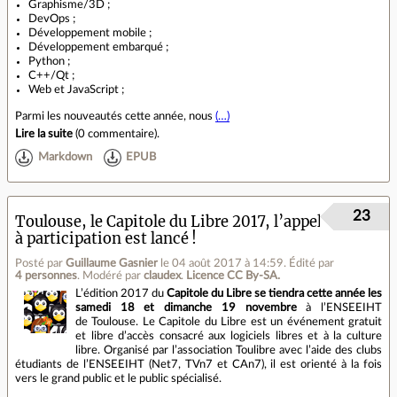
Graphisme/3D ;
DevOps ;
Développement mobile ;
Développement embarqué ;
Python ;
C++/Qt ;
Web et JavaScript ;
Parmi les nouveautés cette année, nous
(…)
Lire la suite
(
0 commentaire
).
Markdown
EPUB
23
Toulouse, le Capitole du Libre 2017, l’appel
à participation est lancé !
Posté par
Guillaume Gasnier
le 04 août 2017 à 14:59
.
Édité par
4 personnes
.
Modéré par
claudex
.
Licence CC By‑SA.
L’édition 2017 du
Capitole du Libre se tiendra cette année les
samedi 18 et dimanche 19 novembre
à l’ENSEEIHT
de Toulouse. Le Capitole du Libre est un événement gratuit
et libre d’accès consacré aux logiciels libres et à la culture
libre. Organisé par l’association Toulibre avec l’aide des clubs
étudiants de l’ENSEEIHT (Net7, TVn7 et CAn7), il est orienté à la fois
vers le grand public et le public spécialisé.