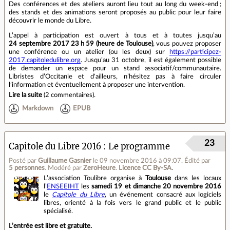
Des conférences et des ateliers auront lieu tout au long du week‐end ;
des stands et des animations seront proposés au public pour leur faire
découvrir le monde du Libre.
L’appel à participation est ouvert à tous et à toutes jusqu’au
24 septembre 2017 23 h 59 (heure de Toulouse)
, vous pouvez proposer
une conférence ou un atelier (ou les deux) sur
https://participez-
2017.capitoledulibre.org
. Jusqu’au 31 octobre, il est également possible
de demander un espace pour un stand associatif/communautaire.
Libristes d’Occitanie et d'ailleurs, n’hésitez pas à faire circuler
l’information et éventuellement à proposer une intervention.
Lire la suite
(
2 commentaires
).
Markdown
EPUB
23
Capitole du Libre 2016 : Le programme
Posté par
Guillaume Gasnier
le 09 novembre 2016 à 09:07
.
Édité par
5 personnes
.
Modéré par
ZeroHeure
.
Licence CC By‑SA.
L’association Toulibre organise à
Toulouse
dans les locaux
l’
ENSEEIHT
les
samedi 19 et dimanche 20 novembre 2016
le
Capitole du Libre
, un événement consacré aux logiciels
libres, orienté à la fois vers le grand public et le public
spécialisé.
L’entrée est libre et gratuite.