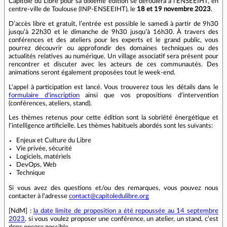
Capitole du Libre pour sa dixième édition se déroulera à l’ENSEEIHT, en
centre‐ville de Toulouse (INP-ENSEEIHT), le
18 et 19 novembre 2023
.
D’accès libre et gratuit, l’entrée est possible le samedi à partir de 9h30
jusqu’à 22h30 et le dimanche de 9h30 jusqu’à 16h30. À travers des
conférences et des ateliers pour les experts et le grand public, vous
pourrez découvrir ou approfondir des domaines techniques ou des
actualités relatives au numérique. Un village associatif sera présent pour
rencontrer et discuter avec les acteurs de ces communautés. Des
animations seront également proposées tout le week-end.
L'appel à participation est lancé. Vous trouverez tous les détails dans le
formulaire d'inscription
ainsi que vos propositions d'intervention
(conférences, ateliers, stand).
Les thèmes retenus pour cette édition sont la sobriété énergétique et
l'intelligence artificielle. Les thèmes habituels abordés sont les suivants:
Enjeux et Culture du Libre
Vie privée, sécurité
Logiciels, matériels
DevOps, Web
Technique
Si vous avez des questions et/ou des remarques, vous pouvez nous
contacter à l'adresse
contact@capitoledulibre.org
[NdM] :
la date limite de proposition a été repoussée au 14 septembre
2023
, si vous voulez proposer une conférence, un atelier, un stand, c’est
donc encore possible.