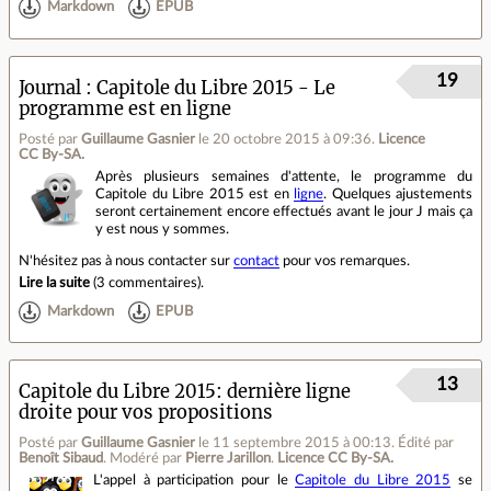
Markdown
EPUB
19
Journal
Capitole du Libre 2015 - Le
programme est en ligne
Posté par
Guillaume Gasnier
le 20 octobre 2015 à 09:36
.
Licence
CC By‑SA.
Après plusieurs semaines d'attente, le programme du
Capitole du Libre 2015 est en
ligne
. Quelques ajustements
seront certainement encore effectués avant le jour J mais ça
y est nous y sommes.
N'hésitez pas à nous contacter sur
contact
pour vos remarques.
Lire la suite
(
3 commentaires
).
Markdown
EPUB
13
Capitole du Libre 2015: dernière ligne
droite pour vos propositions
Posté par
Guillaume Gasnier
le 11 septembre 2015 à 00:13
.
Édité par
Benoît Sibaud
.
Modéré par
Pierre Jarillon
.
Licence CC By‑SA.
L'appel à participation pour le
Capitole du Libre 2015
se