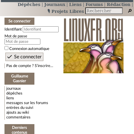
Dépêches
Journaux
Liens
Forums
Rédaction
🎙️ Projets Libres
Se connecter
Identifiant
Mot de passe
Connexion automatique
Pas de compte ? S’inscrire…
Guillaume
Gasnier
journaux
dépêches
liens
messages sur les forums
entrées du suivi
ajouts au wiki
commentaires
Derniers
contenus