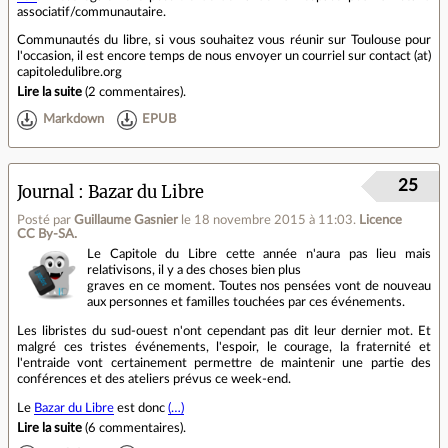
associatif/communautaire.
Communautés du libre, si vous souhaitez vous réunir sur Toulouse pour
l'occasion, il est encore temps de nous envoyer un courriel sur contact (at)
capitoledulibre.org
Lire la suite
(
2 commentaires
).
Markdown
EPUB
25
Journal
Bazar du Libre
Posté par
Guillaume Gasnier
le 18 novembre 2015 à 11:03
.
Licence
CC By‑SA.
Le Capitole du Libre cette année n'aura pas lieu mais
relativisons, il y a des choses bien plus
graves en ce moment. Toutes nos pensées vont de nouveau
aux personnes et familles touchées par ces événements.
Les libristes du sud-ouest n'ont cependant pas dit leur dernier mot. Et
malgré ces tristes événements, l'espoir, le courage, la fraternité et
l'entraide vont certainement permettre de maintenir une partie des
conférences et des ateliers prévus ce week-end.
Le
Bazar du Libre
est donc
(…)
Lire la suite
(
6 commentaires
).