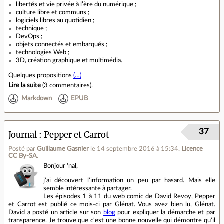
libertés et vie privée à l’ère du numérique ;
culture libre et communs ;
logiciels libres au quotidien ;
technique ;
DevOps ;
objets connectés et embarqués ;
technologies Web ;
3D, création graphique et multimédia.
Quelques propositions
(…)
Lire la suite
(
3 commentaires
).
Markdown
EPUB
37
Journal
Pepper et Carrot
Posté par
Guillaume Gasnier
le 14 septembre 2016 à 15:34
.
Licence
CC By‑SA.
Bonjour 'nal,
j'ai découvert l'information un peu par hasard. Mais elle
semble intéressante à partager.
Les épisodes 1 à 11 du web comic de David Revoy, Pepper
et Carrot est publié ce mois-ci par Glénat. Vous avez bien lu, Glénat.
David a posté un article sur son
blog
pour expliquer la démarche et par
transparence. Je trouve que c'est une bonne nouvelle qui démontre qu'il