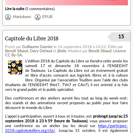
Lire la suite
(
5 commentaires
).
Markdown
EPUB
15
Capitole du Libre 2018
Posté par
Guillaume Gasnier
le 16 septembre 2018 à 14:22
.
Édité par
Benoît Sibaud
,
Davy Defaud
et
jihele
.
Modéré par
Benoît Sibaud
.
Licence
CC By‑SA.
L’édition 2018 du Capitole du Libre se tiendra cette année les
samedi 17 et dimanche 18 novembre à l’ENSEEIHT
de Toulouse. Le Capitole du Libre est un événement gratuit
et libre d’accès consacré aux logiciels libres et à la culture
libre. Organisé par l’association Toulibre avec l’aide des clubs
étudiants de l’ENSEEIHT (Net7, TVn7 et CAn7), il est orienté à la fois
vers le grand public et le public spécialisé.
Des conférences et des ateliers auront lieu tout au long du week‐end ;
des stands et des animations seront proposés au public pour leur faire
découvrir le monde du Libre.
L’appel à participation, ouvert à tous et à toutes, est
prolongé jusqu’au 25
septembre 2018 à 23 h 59 (heure de Toulouse)
, vous pouvez proposer
une conférence ou un atelier (ou les deux) sur
https://participez-
2018.capitoledulibre.org/cfp/
. Jusqu’au 31 octobre, il est également