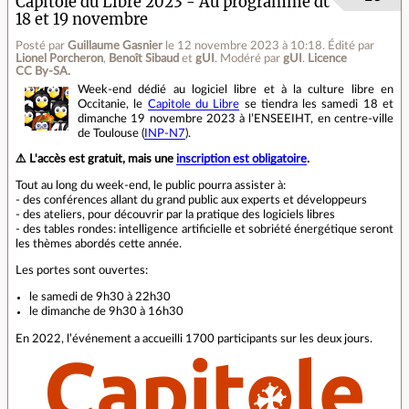
Capitole du Libre 2023 - Au programme du
18 et 19 novembre
Posté par
Guillaume Gasnier
le 12 novembre 2023 à 10:18
.
Édité par
Lionel Porcheron
,
Benoît Sibaud
et
gUI
.
Modéré par
gUI
.
Licence
CC By‑SA.
Week-end dédié au logiciel libre et à la culture libre en
Occitanie, le
Capitole du Libre
se tiendra les samedi 18 et
dimanche 19 novembre 2023 à l’ENSEEIHT, en centre‐ville
de Toulouse (
INP-N7
).
⚠️ L'accès est gratuit, mais une
inscription est obligatoire
.
Tout au long du week-end, le public pourra assister à:
- des conférences allant du grand public aux experts et développeurs
- des ateliers, pour découvrir par la pratique des logiciels libres
- des tables rondes: intelligence artificielle et sobriété énergétique seront
les thèmes abordés cette année.
Les portes sont ouvertes:
le samedi de 9h30 à 22h30
le dimanche de 9h30 à 16h30
En 2022, l’événement a accueilli 1700 participants sur les deux jours.