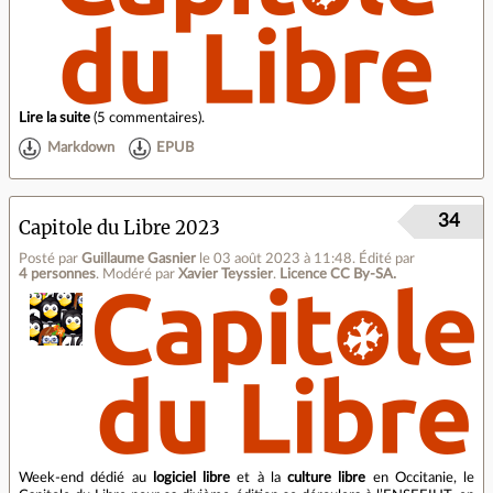
Lire la suite
(
5 commentaires
).
Markdown
EPUB
34
Capitole du Libre 2023
Posté par
Guillaume Gasnier
le 03 août 2023 à 11:48
.
Édité par
4 personnes
.
Modéré par
Xavier Teyssier
.
Licence CC By‑SA.
Week-end dédié au
logiciel libre
et à la
culture libre
en Occitanie, le