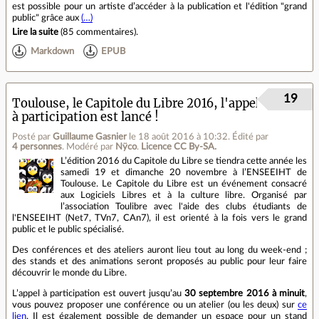
est possible pour un artiste d’accéder à la publication et l'édition "grand
public" grâce aux
(…)
Lire la suite
(
85 commentaires
).
Markdown
EPUB
19
Toulouse, le Capitole du Libre 2016, l'appel
à participation est lancé !
Posté par
Guillaume Gasnier
le 18 août 2016 à 10:32
.
Édité par
4 personnes
.
Modéré par
Nÿco
.
Licence CC By‑SA.
L’édition 2016 du Capitole du Libre se tiendra cette année les
samedi 19 et dimanche 20 novembre à l’ENSEEIHT de
Toulouse. Le Capitole du Libre est un événement consacré
aux Logiciels Libres et à la culture libre. Organisé par
l’association Toulibre avec l'aide des clubs étudiants de
l'ENSEEIHT (Net7, TVn7, CAn7), il est orienté à la fois vers le grand
public et le public spécialisé.
Des conférences et des ateliers auront lieu tout au long du week-end ;
des stands et des animations seront proposés au public pour leur faire
découvrir le monde du Libre.
L’appel à participation est ouvert jusqu’au
30 septembre 2016 à minuit
,
vous pouvez proposer une conférence ou un atelier (ou les deux) sur
ce
lien
. Il est également possible de demander un espace pour un stand