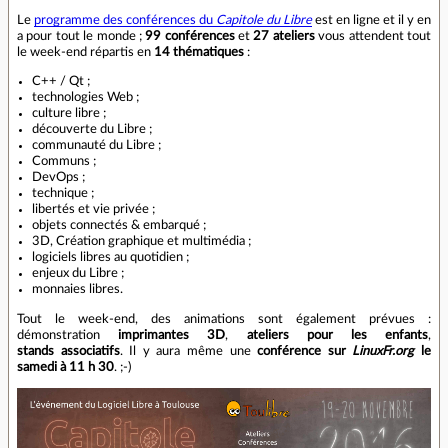
Le
programme des conférences du
Capitole du Libre
est en ligne et il y en
a pour tout le monde ;
99 conférences
et
27 ateliers
vous attendent tout
le week‐end répartis en
14 thématiques
:
C++ / Qt ;
technologies Web ;
culture libre ;
découverte du Libre ;
communauté du Libre ;
Communs ;
DevOps ;
technique ;
libertés et vie privée ;
objets connectés & embarqué ;
3D, Création graphique et multimédia ;
logiciels libres au quotidien ;
enjeux du Libre ;
monnaies libres.
Tout le week‐end, des animations sont également prévues :
démonstration
imprimantes 3D
,
ateliers pour les enfants
,
stands associatifs
. Il y aura même une
conférence sur
LinuxFr.org
le
samedi à 11 h 30
. ;-)