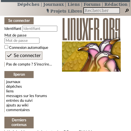
Dépêches
Journaux
Liens
Forums
Rédaction
🎙️ Projets Libres
Se connecter
Identifiant
Mot de passe
Connexion automatique
Pas de compte ? S’inscrire…
liperon
journaux
dépêches
liens
messages sur les forums
entrées du suivi
ajouts au wiki
commentaires
Derniers
contenus