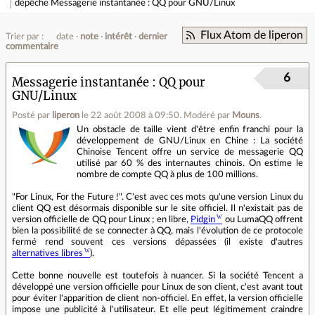
dépêche
Messagerie instantanée : QQ pour GNU/Linux
Flux Atom de liperon
Trier par :
date
note
intérêt
dernier
commentaire
6
Messagerie instantanée : QQ pour
GNU/Linux
Posté par
liperon
le 22 août 2008 à 09:50
.
Modéré par
Mouns
.
Un obstacle de taille vient d'être enfin franchi pour la
développement de GNU/Linux en Chine : La société
Chinoise Tencent offre un service de messagerie QQ
utilisé par 60 % des internautes chinois. On estime le
nombre de compte QQ à plus de 100 millions.
"For Linux, For the Future !". C'est avec ces mots qu'une version Linux du
client QQ est désormais disponible sur le site officiel. Il n'existait pas de
version officielle de QQ pour Linux ; en libre,
Pidgin
ou LumaQQ offrent
bien la possibilité de se connecter à QQ, mais l'évolution de ce protocole
fermé rend souvent ces versions dépassées (il existe d'autres
alternatives libres
).
Cette bonne nouvelle est toutefois à nuancer. Si la société Tencent a
développé une version officielle pour Linux de son client, c'est avant tout
pour éviter l'apparition de client non-officiel. En effet, la version officielle
impose une publicité à l'utilisateur. Et elle peut légitimement craindre