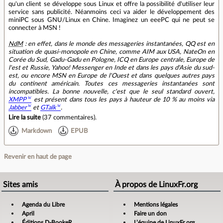
qu'un client se développe sous Linux et offre la possibilité d'utiliser leur
service sans publicité. Néanmoins ceci va aider le développement des
miniPC sous GNU/Linux en Chine. Imaginez un eeePC qui ne peut se
connecter à MSN !
NdM
: en effet, dans le monde des messageries instantanées, QQ est en
situation de quasi-monopole en Chine, comme AIM aux USA, NateOn en
Corée du Sud, Gadu-Gadu en Pologne, ICQ en Europe centrale, Europe de
l'est et Russie, Yahoo! Messenger en Inde et dans les pays d'Asie du sud-
est, ou encore MSN en Europe de l'Ouest et dans quelques autres pays
du continent américain. Toutes ces messageries instantanées sont
incompatibles. La bonne nouvelle, c'est que le seul standard ouvert,
XMPP
est présent dans tous les pays à hauteur de 10 % au moins via
Jabber
et
GTalk
.
Lire la suite
(
37 commentaires
).
Markdown
EPUB
Revenir en haut de page
Sites amis
À propos de LinuxFr.org
Agenda du Libre
Mentions légales
April
Faire un don
Éditions D-BookeR
L’équipe de LinuxFr.org