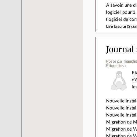
A savoir, une d
logiciel pour 1 
(logiciel de co
Lire la suite
(
5 co
Journal
Posté par
mancho
Étiquettes :
Et
d'
le
Nouvelle insta
Nouvelle insta
Nouvelle insta
Migration de M
Migration de W
Migration de 