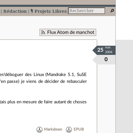
Rédaction
🎙️ Projets Libres
Flux Atom de manchot
mar.
25
2004
0
ater/déboguer des Linux (Mandrake 5.1, SuSE
en passe) je viens de décider de rebasculer
étais plus en mesure de faire autant de choses
Markdown
EPUB