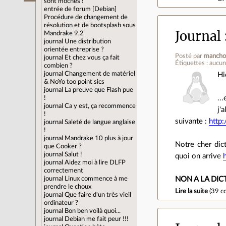
sont moches !
entrée de forum
[Debian]
Procédure de changement de
résolution et de bootsplash sous
Journal
Mandrake 9.2
journal
Une distribution
orientée entreprise ?
Posté par
mancho
journal
Et chez vous ça fait
Étiquettes : aucu
combien ?
journal
Changement de matériel
Hi
& NoYo too point sics
journal
La preuve que Flash pue
..
!
journal
Ca y est, ça recommence
j'
!
suivante :
http:
journal
Saleté de langue anglaise
!
journal
Mandrake 10 plus à jour
Notre cher dic
que Cooker ?
journal
Salut !
quoi on arrive
journal
Aidez moi à lire DLFP
correctement
journal
Linux commence à me
NON A LA DIC
prendre le choux
Lire la suite
(
39 c
journal
Que faire d'un très vieil
ordinateur ?
journal
Bon ben voilà quoi...
journal
Debian me fait peur !!!