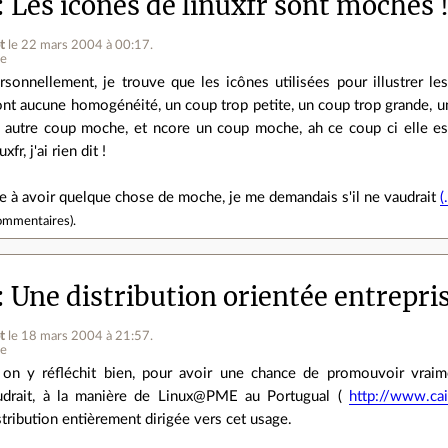
Les icônes de linuxfr sont moches 
t
le 22 mars 2004 à 00:17
.
ne
rsonnellement, je trouve que les icônes utilisées pour illustrer l
ont aucune homogénéité, un coup trop petite, un coup trop grande, 
 autre coup moche, et ncore un coup moche, ah ce coup ci elle est 
uxfr, j'ai rien dit !
te à avoir quelque chose de moche, je me demandais s'il ne vaudrait
(
ommentaires
).
Une distribution orientée entrepris
t
le 18 mars 2004 à 21:57
.
ne
 on y réfléchit bien, pour avoir une chance de promouvoir vraim
udrait, à la manière de Linux@PME au Portugual (
http://www.cai
stribution entièrement dirigée vers cet usage.