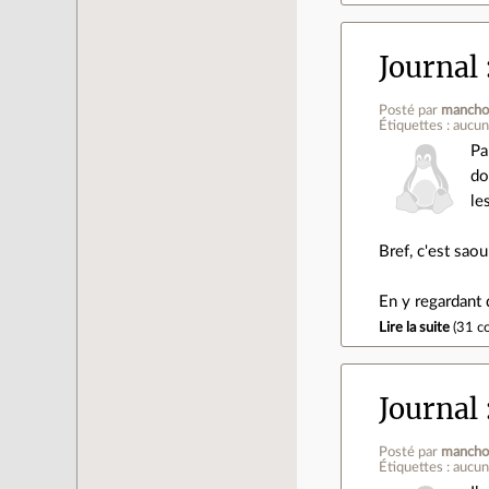
Journal
Posté par
mancho
Étiquettes : aucu
Pa
do
le
Bref, c'est saou
En y regardant 
Lire la suite
(
31 c
Journal
Posté par
mancho
Étiquettes : aucu