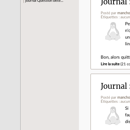
Journal
journal
Question bête...
Posté par
mancho
Étiquettes : aucu
Pe
n'
un
lin
Bon, alors quit
Lire la suite
(
21 c
Journal
Posté par
mancho
Étiquettes : aucu
Si
fa
di