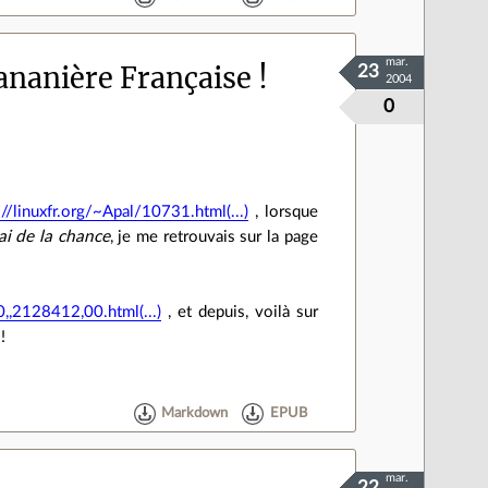
mar.
ananière Française !
23
2004
0
://linuxfr.org/~Apal/10731.html(...)
, lorsque
'ai de la chance
, je me retrouvais sur la page
,,2128412,00.html(...)
, et depuis, voilà sur
!
Markdown
EPUB
mar.