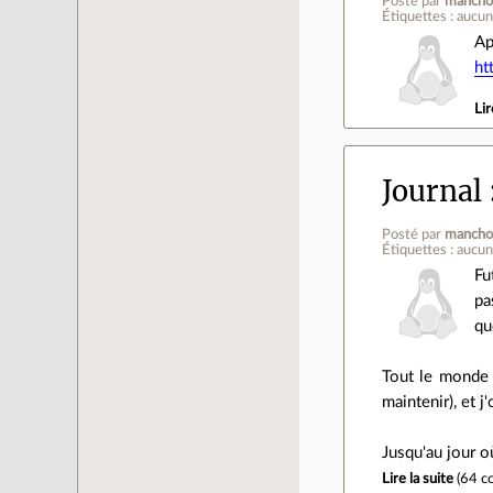
Posté par
mancho
Étiquettes : aucu
Ap
ht
Lir
Journal
Posté par
mancho
Étiquettes : aucu
Fu
pa
qu
Tout le monde m
maintenir), et 
Jusqu'au jour o
Lire la suite
(
64 c