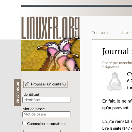
Trier par :
date
Journal
Posté par
mancho
Étiquettes :
C'
6.
Se connecter
Proposer un contenu
to
Identifiant
En fait, je ne 
qu'auparavant.
Mot de passe
Là, j'ai réinsta
Connexion automatique
Lire la suite
(
147 