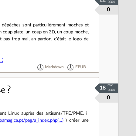
!
22
2004
0
es dépêches sont particulièrement moches et
un coup plate, un coup en 3D, un coup moche,
pas trop mal, ah pardon, c'était le logo de
…)
Markdown
EPUB
mar.
e ?
18
2004
0
ent Linux auprès des artisans/TPE/PME, il
xamagica.pt/pag/a_index.php(...)
) créer une