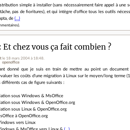
istribution simple à installer (sans nécessairement faire appel à une
tâche, pas de fioritures), et qui intègre d'office tous les outils néces
mpta, de
(…)
mmentaires
).
Et chez vous ça fait combien ?
t
le 18 mars 2004 à 18:48
.
openoffice
ant donné que je suis en train de mettre au point un document 
évaluer les coûts d'une migration à Linux sur le moyen/long terme (
s différents cas de figure suivants :
llation sous Windows & MsOffice
llation sous Windows & OpenOffice.org
llation sous Linux & OpenOffice.org
sOffice à OpenOffice.org
indows vers Linux
Windows & MsOffice vers Linux &
(…)