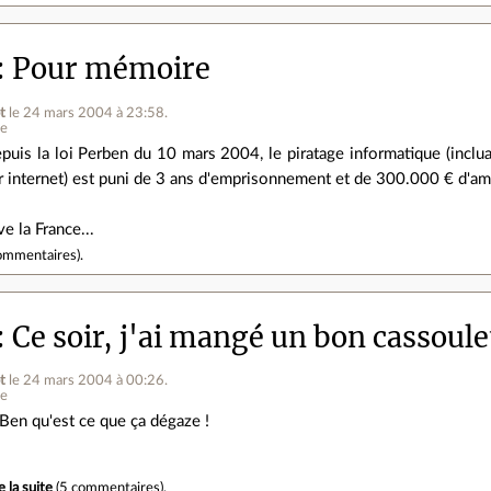
Pour mémoire
t
le 24 mars 2004 à 23:58
.
ne
puis la loi Perben du 10 mars 2004, le piratage informatique (inclu
r internet) est puni de 3 ans d'emprisonnement et de 300.000 € d'a
ve la France...
ommentaires
).
Ce soir, j'ai mangé un bon cassoulet
t
le 24 mars 2004 à 00:26
.
ne
. Ben qu'est ce que ça dégaze !
e la suite
(
5 commentaires
).