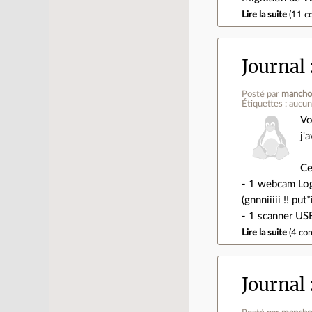
Lire la suite
(
11 c
Journal
Posté par
mancho
Étiquettes : aucu
Vo
j'
Ce
- 1 webcam Logi
(gnnniiiii !! pu
- 1 scanner US
Lire la suite
(
4 co
Journal