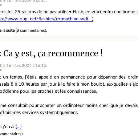
t
le 16 mars 2004 à 20:27
.
ne
rès les 25 raisons de ne pas utiliser Flash, en voici enfin une bonne po
tp://www.ougl.net/flashies/rotmachine.swf(...)
e la suite
(
8 commentaires
).
Ca y est, ça recommence !
t
le 16 mars 2004 à 16:15
.
ne
t un temps, j'étais appelé en permanence pour dépanner des ordina
ssais 8 à 10 heures par jour à le faire à mon boulot, auxquelles s'a
otidienne pour les proches et les connaissances.
e consultait pour acheter un ordinateur moins cher (que je devais l
j'offrais mes services systématiquement.
ù j'en ai
(…)
ommentaires
).