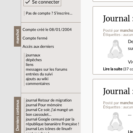
Pas de compte ? S’inscrire…
Journal
Compte créé le 08/01/2004
Posté par
mancho
manchot
Étiquettes : aucu
Compte fermé
De
Accès aux derniers
su
journaux
dépêches
Vi
liens
Lire la suite
(
37 c
messages sur les forums
entrées du suivi
ajouts au wiki
commentaires
Journal
journal
Retour de migration
Derniers contenus
Posté par
mancho
journal
Pour mémoire
Étiquettes : aucu
journal
Ce soir, j'ai mangé un
..
bon cassoulet...
journal
Google censuré par la
république bananière Française !
journal
Les icônes de linuxfr
Lir