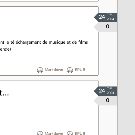
mar.
24
2004
0
ant le téléchargement de musique et de films
mende)
Markdown
EPUB
mar.
...
24
2004
0
Markdown
EPUB