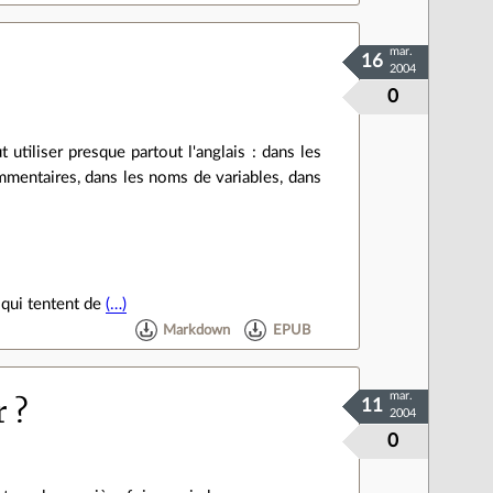
mar.
16
2004
0
 utiliser presque partout l'anglais : dans les
mmentaires, dans les noms de variables, dans
 qui tentent de
(…)
Markdown
EPUB
mar.
 ?
11
2004
0