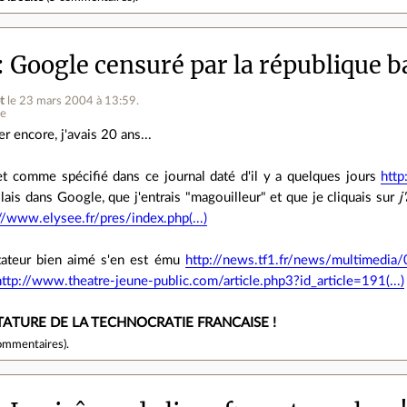
Google censuré par la république b
t
le 23 mars 2004 à 13:59
.
ne
er encore, j'avais 20 ans...
.et comme spécifié dans ce journal daté d'il y a quelques jours
http
allais dans Google, que j'entrais "magouilleur" et que je cliquais sur
j
//www.elysee.fr/pres/index.php(...)
tateur bien aimé s'en est ému
http://news.tf1.fr/news/multimedia/0
http://www.theatre-jeune-public.com/article.php3?id_article=191(...)
TATURE DE LA TECHNOCRATIE FRANCAISE !
ommentaires
).