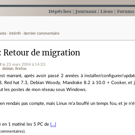
Dépêches
Journaux
Liens
Forums
note
intérêt
dernier commentaire
Retour de migration
t
le 25 mars 2004 à 14:33
.
debian
firefox
est marrant, après avoir passé 2 années à installer/configurer/upd
3, Red hat 7.3, Debian Woody, Mandrake 8.2 à 10.0 + Cooker, et j'
ut les postes de mon réseau sous Windows.
m'en rendais pas compte, mais Linux m'a bouffé un temps fou, et je n'
llé en 1 matiné les 5 PC de
(…)
commentaires
).