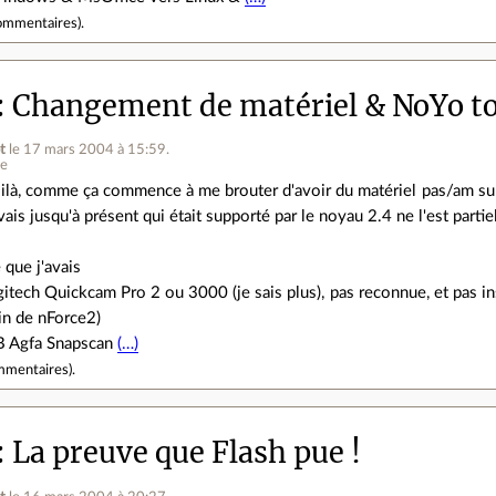
ommentaires
).
Changement de matériel & NoYo too
t
le 17 mars 2004 à 15:59
.
ne
ilà, comme ça commence à me brouter d'avoir du matériel pas/am suppo
avais jusqu'à présent qui était supporté par le noyau 2.4 ne l'est partie
 que j'avais
tech Quickcam Pro 2 ou 3000 (je sais plus), pas reconnue, et pas in
t*in de nForce2)
B Agfa Snapscan
(…)
mmentaires
).
La preuve que Flash pue !