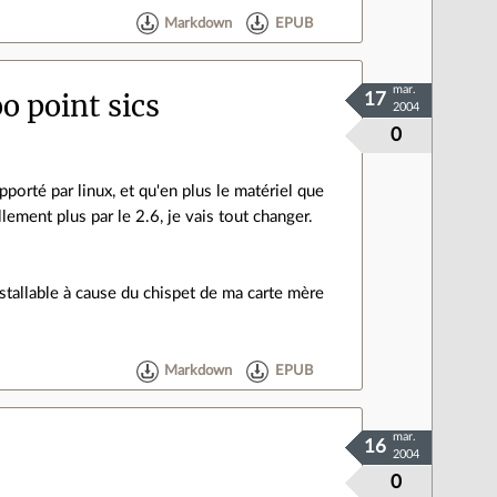
Markdown
EPUB
mar.
 point sics
17
2004
0
rté par linux, et qu'en plus le matériel que
llement plus par le 2.6, je vais tout changer.
stallable à cause du chispet de ma carte mère
Markdown
EPUB
mar.
16
2004
0