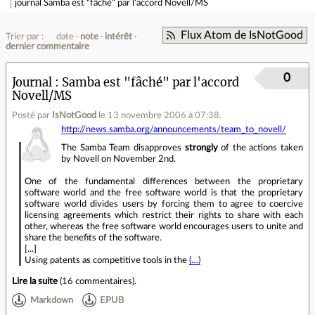
journal
Samba est "fâché" par l'accord Novell/MS
Flux Atom de IsNotGood
Trier par :
date
note
intérêt
dernier commentaire
0
Journal
Samba est "fâché" par l'accord
Novell/MS
Posté par
IsNotGood
le 13 novembre 2006 à 07:38
.
http://news.samba.org/announcements/team_to_novell/
The Samba Team disapproves
strongly
of the actions taken
by Novell on November 2nd.
One of the fundamental differences between the proprietary
software world and the free software world is that the proprietary
software world divides users by forcing them to agree to coercive
licensing agreements which restrict their rights to share with each
other, whereas the free software world encourages users to unite and
share the benefits of the software.
[...]
Using patents as competitive tools in the
(…)
Lire la suite
(
16 commentaires
).
Markdown
EPUB