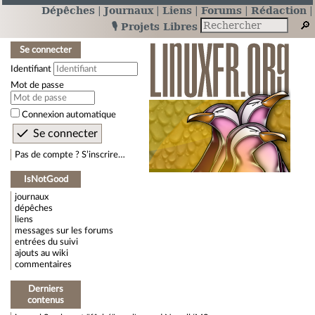
Dépêches
Journaux
Liens
Forums
Rédaction
🎙️ Projets Libres
Se connecter
Identifiant
Mot de passe
Connexion automatique
Pas de compte ? S’inscrire…
IsNotGood
journaux
dépêches
liens
messages sur les forums
entrées du suivi
ajouts au wiki
commentaires
Derniers
contenus