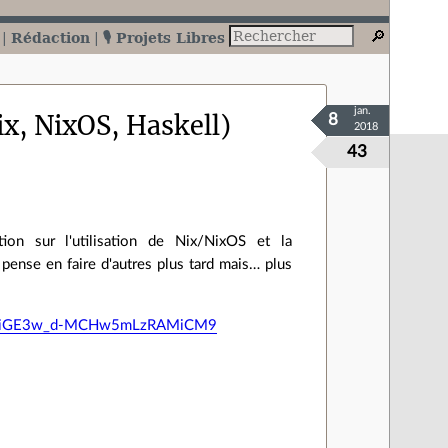
Rédaction
🎙️ Projets Libres
jan.
ix, NixOS, Haskell)
8
2018
43
tion sur l'utilisation de Nix/NixOS et la
e pense en faire d'autres plus tard mais… plus
C2T7iGE3w_d-MCHw5mLzRAMiCM9