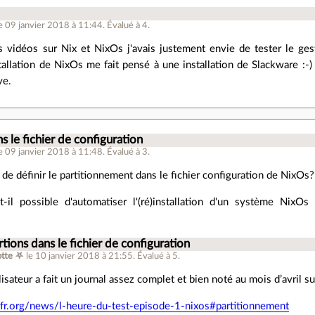
le 09 janvier 2018 à 11:44
.
Évalué à
4
.
s vidéos sur Nix et NixOs j'avais justement envie de tester le ge
tallation de NixOs me fait pensé à une installation de Slackware :-)
ye.
s le fichier de configuration
le 09 janvier 2018 à 11:48
.
Évalué à
3
.
e de définir le partitionnement dans le fichier configuration de NixOs?
-il possible d'automatiser l'(ré)installation d'un système NixOs 
rtions dans le fichier de configuration
tte ⛧
le 10 janvier 2018 à 21:55
.
Évalué à
5
.
lisateur a fait un journal assez complet et bien noté au mois d’avril 
uxfr.org/news/l-heure-du-test-episode-1-nixos#partitionnement