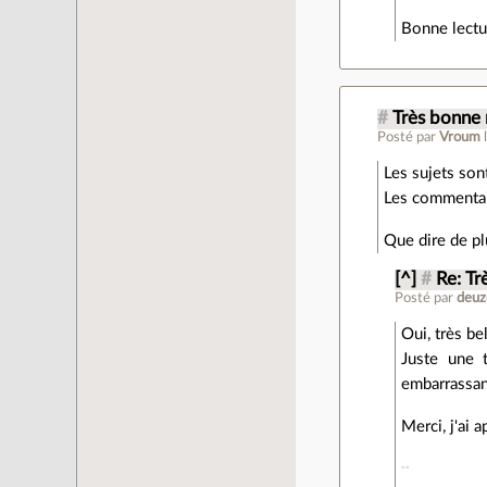
Bonne lectu
#
Très bonne r
Posté par
Vroum
Les sujets son
Les commentair
Que dire de pl
[^]
#
Re: Tr
Posté par
deuz
Oui, très be
Juste une t
embarrassan
Merci, j'ai 