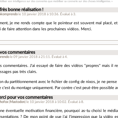
biliser son intelligence sur des conneries que mobiliser sa connerie sur des choses intelligentes. »
Très bonne réalisation !
okomprendo
le 10 janvier 2018 à 10:36
.
Évalué à
3
.
ment, je me rends compte que le pointeur est souvent mal placé, et l
ai de faire attention dans les prochaines vidéos. Merci.
 vos commentaires
rendo
le 09 janvier 2018 à 21:11
.
Évalué à
4
.
s commentaires. J'ai essayé de faire des vidéos "propres" mais il
ssages pas très clairs.
on du partitionnement avec le fichier de config de nixos, je ne pense 
c'est du montage uniquement. Par contre c'est peut-être possible avec
erci pour vos commentaires
hofox
(
Mastodon
)
le 10 janvier 2018 à 10:02
.
Évalué à
8
.
une éventuelle motivation financière, pourquoi as-tu choisi le média
ésentations ? De mon point de vue j'ai l'impression que la vidéo e