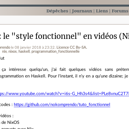
Dépêches
Journaux
Liens
Forums
le "style fonctionnel" en vidéos (N
rendo
le 08 janvier 2018 à 23:32
.
Licence CC By‑SA.
nix
nixos
haskell
programmation_fonctionnelle
lut
 ça intéresse quelqu'un, j'ai fait quelques vidéos sans préten
ogrammation en Haskell. Pour l'instant, il n'y en a qu'une dizaine; j
tps://www.youtube.com/watch?v=i6s-G_Hh3s4&list=PLe8vnu
codes :
https://github.com/nokomprendo/tuto_fonctionnel
vidéos :
on de NixOS