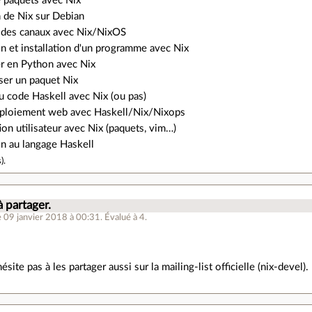
e paquets avec Nix
on de Nix sur Debian
n des canaux avec Nix/NixOS
n et installation d'un programme avec Nix
r en Python avec Nix
ser un paquet Nix
u code Haskell avec Nix (ou pas)
déploiement web avec Haskell/Nix/Nixops
ion utilisateur avec Nix (paquets, vim…)
on au langage Haskell
s
).
à partager.
e 09 janvier 2018 à 00:31
.
Évalué à
4
.
hésite pas à les partager aussi sur la mailing-list officielle (nix-devel).