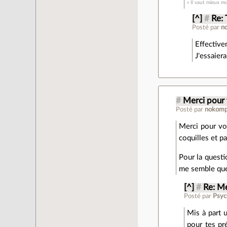
« Il vaut mieux mo
[^]
#
Re: 
Posté par
n
Effective
J'essaier
#
Merci pour
Posté par
nokomp
Merci pour vo
coquilles et pa
Pour la questi
me semble que 
[^]
#
Re: M
Posté par
Psyc
Mis à part 
pour tes pr