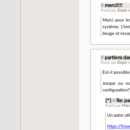
#
merci!!!!
Posté par
l0optr
Merci pour le
système. L’ins
bouge et essa
#
partions dan
Posté par
l0optr
Est-il possibl
Jusque ou est
configuration?
[^]
#
Re: pa
Posté par
Maro
Un autre uti
https://lin