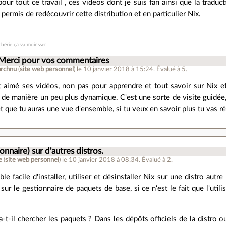
our tout ce travail , ces videos dont je suis fan ainsi que la traduc
 permis de redécouvrir cette distribution et en particulier Nix.
chérie ça va moinsser
 Merci pour vos commentaires
archnu
(
site web personnel
)
le 10 janvier 2018 à 15:24
.
Évalué à
5
.
ôt aimé ses vidéos, non pas pour apprendre et tout savoir sur Nix e
 de manière un peu plus dynamique. C'est une sorte de visite guidée,
t que tu auras une vue d'ensemble, si tu veux en savoir plus tu vas r
ionnaire) sur d'autres distros.
e
(
site web personnel
)
le 10 janvier 2018 à 08:34
.
Évalué à
2
.
le facile d'installer, utiliser et désinstaller Nix sur une distro autr
 sur le gestionnaire de paquets de base, si ce n'est le fait que l'uti
-t-il chercher les paquets ? Dans les dépôts officiels de la distro 