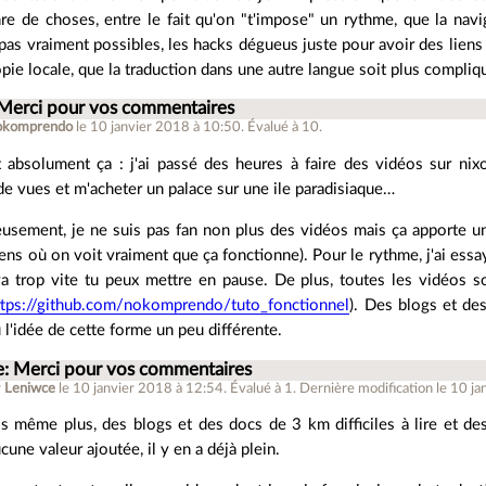
re de choses, entre le fait qu'on "t'impose" un rythme, que la navig
pas vraiment possibles, les hacks dégueus juste pour avoir des liens
pie locale, que la traduction dans une autre langue soit plus compliqu
 Merci pour vos commentaires
okomprendo
le 10 janvier 2018 à 10:50
.
Évalué à
10
.
t absolument ça : j'ai passé des heures à faire des vidéos sur nix
 de vues et m'acheter un palace sur une ile paradisiaque…
eusement, je ne suis pas fan non plus des vidéos mais ça apporte u
sens où on voit vraiment que ça fonctionne). Pour le rythme, j'ai essay
 va trop vite tu peux mettre en pause. De plus, toutes les vidéos
ttps://github.com/nokomprendo/tuto_fonctionnel
). Des blogs et des
ù l'idée de cette forme un peu différente.
e: Merci pour vos commentaires
r
Leniwce
le 10 janvier 2018 à 12:54
.
Évalué à
1
.
Dernière modification le 10 ja
is même plus, des blogs et des docs de 3 km difficiles à lire et des
cune valeur ajoutée, il y en a déjà plein.