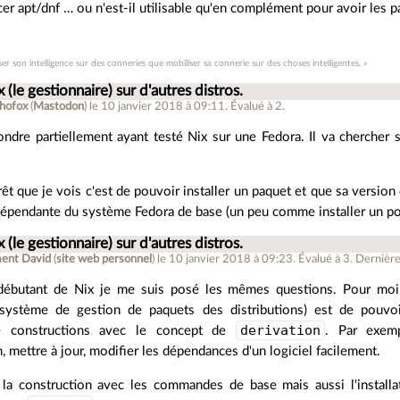
cer apt/dnf … ou n'est-il utilisable qu'en complément pour avoir les 
ser son intelligence sur des conneries que mobiliser sa connerie sur des choses intelligentes. »
x (le gestionnaire) sur d'autres distros.
hofox
(
Mastodon
)
le 10 janvier 2018 à 09:11
.
Évalué à
2
.
ondre partiellement ayant testé Nix sur une Fedora. Il va chercher 
rêt que je vois c'est de pouvoir installer un paquet et que sa version
ndépendante du système Fedora de base (un peu comme installer un po
x (le gestionnaire) sur d'autres distros.
ent David
(
site web personnel
)
le 10 janvier 2018 à 09:23
.
Évalué à
3
.
Dernière 
 débutant de Nix je me suis posé les mêmes questions. Pour moi t
système de gestion de paquets des distributions) est de pouvoi
derivation
e constructions avec le concept de
. Par exemp
, mettre à jour, modifier les dépendances d'un logiciel facilement.
la construction avec les commandes de base mais aussi l'installa