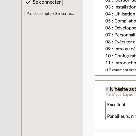
02 : Gestion d
03 : Installati
Pas de compte ? S’inscrire…
04 : Utilisatio
05 : Compilatio
06 : Développe
07 : Personnali
08 : Exécuter d
09 : Intro au 
10 : Configurat
11 : Introducti
(
17 commentaire
#
N'hésite as 
Posté par
Layus
l
Excellent!
Par ailleurs, n'