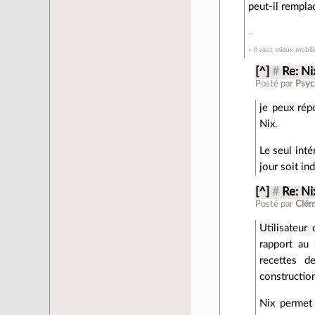
peut-il rempla
« Il vaut mieux mobili
[^]
#
Re: Ni
Posté par
Psyc
je peux rép
Nix.
Le seul inté
jour soit i
[^]
#
Re: Ni
Posté par
Clém
Utilisateur
rapport au 
recettes d
construction
Nix permet 