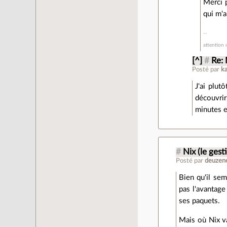
Merci p
qui m'a
attention 
[^]
#
Re:
Posté par
k
J'ai plut
découvrir
minutes e
#
Nix (le gest
Posté par
deuzen
Bien qu'il semb
pas l'avantage
ses paquets.
Mais où Nix va