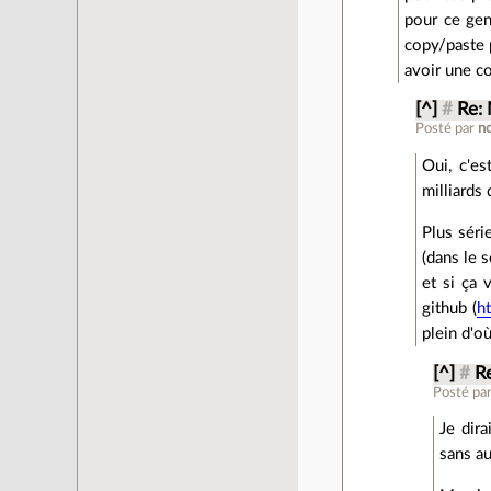
pour ce gen
copy/paste 
avoir une co
[^]
#
Re:
Posté par
n
Oui, c'es
milliards
Plus séri
(dans le 
et si ça
github (
h
plein d'o
[^]
#
R
Posté pa
Je dira
sans au