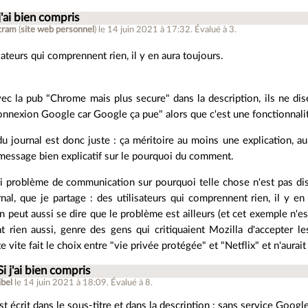
 j'ai bien compris
tram
(
site web personnel
)
le 14 juin 2021 à 17:32
.
Évalué à
3
.
sateurs qui comprennent rien, il y en aura toujours.
avec la pub "Chrome mais plus secure" dans la description, ils ne di
onnexion Google car Google ça pue" alors que c'est une fonctionnal
du journal est donc juste : ça méritoire au moins une explication, au
 message bien explicatif sur le pourquoi du comment.
rai problème de communication sur pourquoi telle chose n'est pas dis
rnal, que je partage : des utilisateurs qui comprennent rien, il y e
peut aussi se dire que le problème est ailleurs (et cet exemple n'est
 rien aussi, genre des gens qui critiquaient Mozilla d'accepter 
te vite fait le choix entre "vie privée protégée" et "Netflix" et n'aurai
Si j'ai bien compris
ibel
le 14 juin 2021 à 18:09
.
Évalué à
8
.
st écrit dans le sous-titre et dans la description : sans service Google