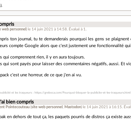
s
).
 compris
te web personnel
)
le 14 juin 2021 à 14:58
.
Évalué à
1
.
ompris ton journal, tu te demanderais pourquoi les gens se plaignent
eurs compte Google alors que c'est justement une fonctionnalité qu
rs qui comprennent rien, il y en aura toujours.
rs qui sont payés pour laisser des commentaires négatifs, aussi. Et vi
tpack c'est une horreur, de ce que j'en ai vu.
ublicité et les traqueurs : https://greboca.com/Pourquoi-bloquer-la-publicite-et-les-traqueurs.html
 j'ai bien compris
ent Pointecouteau
(
site web personnel
,
Mastodon
)
le 14 juin 2021 à 16:15
.
Éval
pak en dehors de tout ça, les paquets pourris de distros ça existe auss