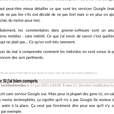
faut peut-être mieux détailler ce que sont les services Google (m
 de ne pas lire s'ils ont décidé de ne pas lire) mais si en plus on aj
 clair, du moins pour moi.
obalement, les commentaires dans gnome-software sont un p
tions mobiles : sans intérêt. Ce que j'ai envie de savoir c'est quelles
 qui ne plait pas… Ce qu'on voit très rarement.
lleurs du mal à comprendre comment les individus en sont venus là po
encore des avis pertinents.
tie des morts l'était déjà de son vivant et le jour venu, ils n'ont pas senti la différence.
: Si j'ai bien compris
r
beckbeckbondieu
le 15 juin 2021 à 00:08
.
Évalué à
1
.
Dernière modification le
crit sans service Google oui. Mais pour la plupart des gens ici, on sa
s moins technophiles, ça signifie qu'il n'y a pas Google (le moteur
 autre à la place. Ça veut pas forcément dire pour eux qu'il n'y 
, par exemple.