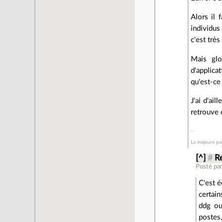
Alors il 
individus
c'est très
Mais gl
d'applica
qu'est-ce
J'ai d'ai
retrouve 
La majeure par
[^]
#
Re
Posté pa
C'est é
certain
ddg ou
postes