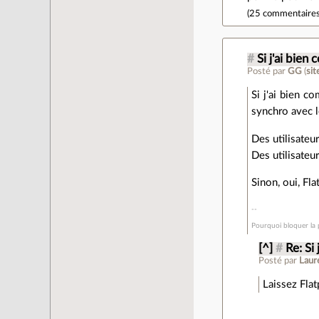
(
25 commentaire
#
Si j'ai bien
Posté par
GG
(
si
Si j'ai bien c
synchro avec l
Des utilisateu
Des utilisateu
Sinon, oui, Fla
Pourquoi bloquer la p
[^]
#
Re: Si
Posté par
Laur
Laissez Flat