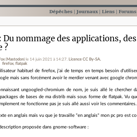
Dépêches
Journaux
Liens
Forums
Du nommage des applications, des 
e ?
fox
(
Mastodon
)
le 14 juin 2021 à 14:27
.
Licence CC By‑SA.
firefox
flatpak
ilisateur habituel de firefox, j'ai de temps en temps besoin d'utili
ogle mais sans forcément avoir le merdier venant avec google chro
nnaissant ungoogled-chromium de nom, je suis allé le chercher da
 packages de bases de ma distrib mais sous forme de flatpak. Vu qu
implement ne fonctionne pas je suis allé aussi voir les commentaires. 
xte en anglais mais vu que je travaille "en anglais" mon pc pro est c
a description proposée dans gnome-software :