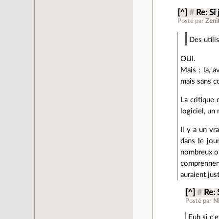
[^]
#
Re: Si
Posté par
Zeni
Des utili
OUI.
Mais : la, 
mais sans c
La critique 
logiciel, un
Il y a un v
dans le jou
nombreux on 
comprennent
auraient jus
[^]
#
Re: 
Posté par
N
Euh si c'e