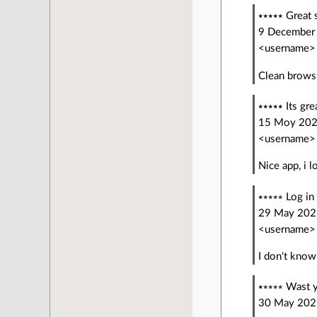
⭑⭑⭑⭑⭑ Great s
9 December
<username>
Clean browsi
⭑⭑⭑⭑⭑ Its gre
15 Moy 20
<username>
Nice app, i l
⭑⭒⭒⭒⭒ Log in
29 May 202
<username>
I don't know
⭑⭒⭒⭒⭒ Wast 
30 May 202