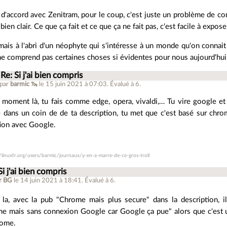
 d'accord avec Zenitram, pour le coup, c'est juste un problème de com
 bien clair. Ce que ça fait et ce que ça ne fait pas, c'est facile à expos
mais à l'abri d'un néophyte qui s'intéresse à un monde qu'on connait a
ne comprend pas certaines choses si évidentes pour nous aujourd'hui
Re: Si j'ai bien compris
 par
barmic 🦦
le 15 juin 2021 à 07:03
.
Évalué à
6
.
 moment là, tu fais comme edge, opera, vivaldi,… Tu vire google e
e dans un coin de de ta description, tu met que c'est basé sur chro
tion avec Google.
//linuxfr.org/users/barmic/journaux/y-en-a-marre-de-ce-gros-troll
Si j'ai bien compris
r BG
le 14 juin 2021 à 18:41
.
Évalué à
6
.
 la, avec la pub "Chrome mais plus secure" dans la description, i
e mais sans connexion Google car Google ça pue" alors que c'est u
rome.