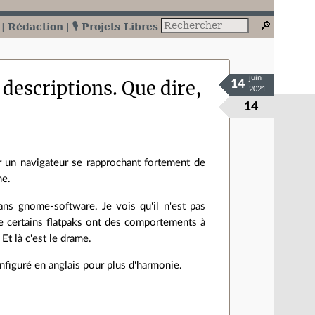
Rédaction
🎙️ Projets Libres
juin
descriptions. Que dire,
14
2021
14
ser un navigateur se rapprochant fortement de
me.
ns gnome-software. Je vois qu'il n'est pas
e certains flatpaks ont des comportements à
Et là c'est le drame.
onfiguré en anglais pour plus d'harmonie.