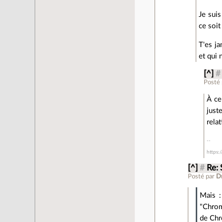
Je suis
ce soit
T'es ja
et qui 
[^]
#
Posté
À ce
just
rela
https:
[^]
#
Re: 
Posté par
D
Mais :
"Chrom
de Ch