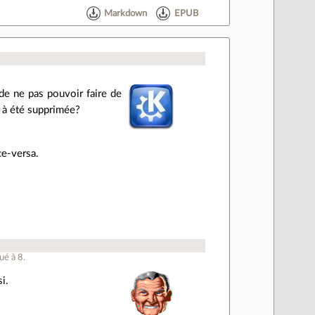
Markdown
EPUB
 de ne pas pouvoir faire de
i à été supprimée?
ce-versa.
ué à
8
.
i.