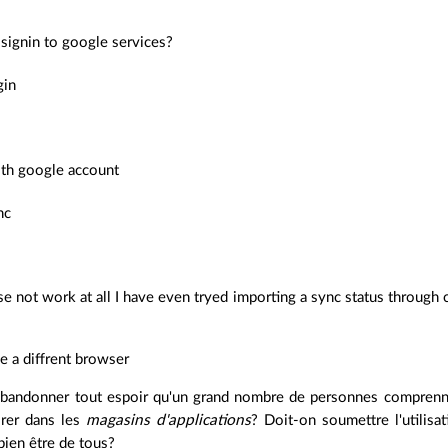
signin to google services?
gin
1
ith google account
nc
1
e not work at all I have even tryed importing a sync status through chr
se a diffrent browser
abandonner tout espoir qu'un grand nombre de personnes comprenne
rer dans les
magasins d'applications
? Doit-on soumettre l'utilisa
bien être de tous?