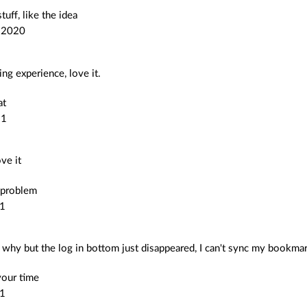
tuff, like the idea
 2020
ng experience, love it.
at
21
ove it
 problem
1
 why but the log in bottom just disappeared, I can't sync my bookma
your time
1