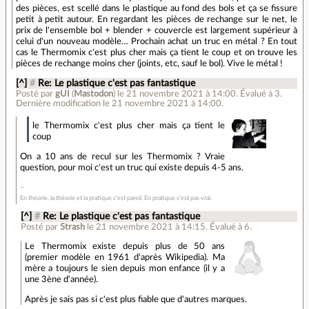
des pièces, est scellé dans le plastique au fond des bols et ça se fissure
petit à petit autour. En regardant les pièces de rechange sur le net, le
prix de l'ensemble bol + blender + couvercle est largement supérieur à
celui d'un nouveau modèle… Prochain achat un truc en métal ? En tout
cas le Thermomix c'est plus cher mais ça tient le coup et on trouve les
pièces de rechange moins cher (joints, etc, sauf le bol). Vive le métal !
[^]
#
Re: Le plastique c'est pas fantastique
Posté par
gUI
(
Mastodon
)
le 21 novembre 2021 à 14:00
.
Évalué à
3
.
Dernière modification le 21 novembre 2021 à 14:00.
le Thermomix c'est plus cher mais ça tient le
coup
On a 10 ans de recul sur les Thermomix ? Vraie
question, pour moi c'est un truc qui existe depuis 4-5 ans.
En théorie, la théorie et la pratique c'est pareil. En pratique c'est pas vrai.
[^]
#
Re: Le plastique c'est pas fantastique
Posté par
Strash
le 21 novembre 2021 à 14:15
.
Évalué à
6
.
Le Thermomix existe depuis plus de 50 ans
(premier modèle en 1961 d'après Wikipedia). Ma
mère a toujours le sien depuis mon enfance (il y a
une 3ène d'année).
Après je sais pas si c'est plus fiable que d'autres marques.