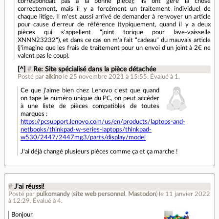
correspondait pas à la bonne pièce); ils ont géré la chose
correctement, mais il y a forcément un traitement individuel de
chaque litige. Il m'est aussi arrivé de demander à renvoyer un article
pour cause d'erreur de référence (typiquement, quand il y a deux
pièces qui s'appellent "joint torique pour lave-vaisselle
XNNN23232"), et dans ce cas on m'a fait "cadeau" du mauvais article
(j'imagine que les frais de traitement pour un envoi d'un joint à 2€ ne
valent pas le coup).
[^]
#
Re: Site spécialisé dans la pièce détachée
Posté par
alkino
le 25 novembre 2021 à 15:55
.
Évalué à
1
.
Ce que j'aime bien chez Lenovo c'est que quand
on tape le numéro unique du PC, on peut accéder
à une liste de pièces compatibles de toutes
marques :
https://pcsupport.lenovo.com/us/en/products/laptops-and-
netbooks/thinkpad-w-series-laptops/thinkpad-
w530/2447/2447mg3/parts/display/model
J'ai déjà changé plusieurs pièces comme ça et ça marche !
#
J'ai réussi!
Posté par
pulkomandy
(
site web personnel
,
Mastodon
)
le 11 janvier 2022
à 12:29
.
Évalué à
4
.
Bonjour,