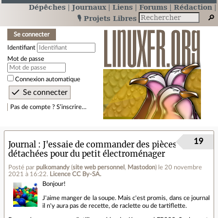
Dépêches
Journaux
Liens
Forums
Rédaction
🎙️ Projets Libres
Se connecter
Identifiant
Mot de passe
Connexion automatique
Pas de compte ? S’inscrire…
19
Journal
J'essaie de commander des pièces
détachées pour du petit électroménager
Posté par
pulkomandy
(
site web personnel
,
Mastodon
)
le 20 novembre
2021 à 16:22
.
Licence CC By‑SA.
Bonjour!
J'aime manger de la soupe. Mais c'est promis, dans ce journal
il n'y aura pas de recette, de raclette ou de tartiflette.