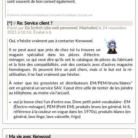
sont souvent de bon conseil également.
En théorie, la théorie et la pratique c'est pareil. En pratique c'est pas vrai.
[^]
#
Re: Service client ?
Posté par
Da Scritch
(
site web personnel
,
Mastodon
)
le 24 novembre
2021 à 10:16
.
Évalué à
6
.
Oui, n'hésite vraiment pas à contacter Kenwood.
Il se peut aussi que près de chez toi tu trouves un
magasin spécialisé dans les pièces d'électro-
ménager, ce qui veut dire qu'ils ont le catalogue de pièces du fabricant
et la liste des compatibilités, voir des contacts avec d'autres magasins
homologues. Ils peuvent être un poil chers, mais si le but est la ré-
utilisation, il ne faut vraiment pas hésiter.
À noter que les grossistes et distributeurs EM/PEM/bruns/blancs*
ont en général un service SAV, il peut être utile de tenter de les joindre
au téléphone, au moins via l'accueil.
oui je bosse chez l'un d'entre eux. Donc petit point vocabulaire : EM
(Électro-ménager), PEM (Petit EM), produits bruns (en général, hi-fi,
référence à la couleur en vogue dans les 1970s), produits blancs (en
général, lave linge, lave vaisselle, frigo)
#
Ma vie avec Kenwood