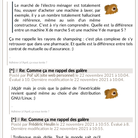
Le marché de l'électro ménager est totalement
fou, essayer d'acheter une machine à laver, par
exemple, il y a un nombre totalement hallucinant
de référence, même au sein d'un même
constructeur. C'est à n'y rien comprendre. Quelle est la différence
entre un machine X de marche S et une machine Y de marque S ?
Ça me rappelle les rayons de shampoing : c'est plus complexe de s'y
retrouver que dans une pharmacie. Et quelle est la différence entre tels
contrat de mutuelle ou d'assurance. :)
Adhérer à l'April, ça vous tente ?
[^]
#
Re: Comme ça me rappel des galère
Posté par
Pol' uX
(
site web personnel
)
le 22 novembre 2021 à 10:04
.
Évalué à
10
.
Dernière modification le 22 novembre 2021 à 10:04.
Jdçjdr mais je crois que la palme de l'inextricable
revient quand même au choix d'une distribution
GNU/Linux. :)
Adhérer à l'April, ça vous tente ?
[^]
#
Re: Comme ça me rappel des galère
Posté par
Frédéric Heulin
le 22 novembre 2021 à 10:55
.
Évalué à
8
.
Dernière modification le 22 novembre 2021 à 10:55.
Trollesque mais drôle. Tout le monde sait qu'il