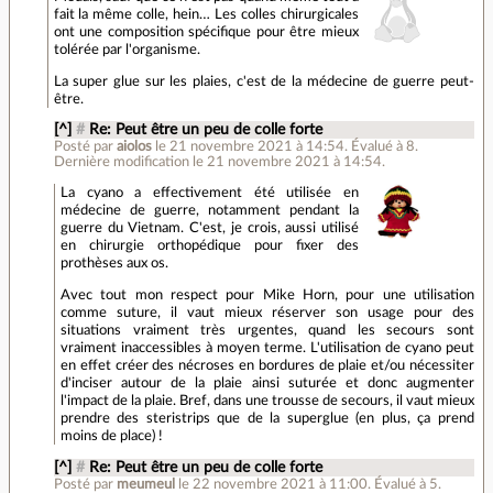
fait la même colle, hein… Les colles chirurgicales
ont une composition spécifique pour être mieux
tolérée par l'organisme.
La super glue sur les plaies, c'est de la médecine de guerre peut-
être.
[^]
#
Re: Peut être un peu de colle forte
Posté par
aiolos
le 21 novembre 2021 à 14:54
.
Évalué à
8
.
Dernière modification le 21 novembre 2021 à 14:54.
La cyano a effectivement été utilisée en
médecine de guerre, notamment pendant la
guerre du Vietnam. C'est, je crois, aussi utilisé
en chirurgie orthopédique pour fixer des
prothèses aux os.
Avec tout mon respect pour Mike Horn, pour une utilisation
comme suture, il vaut mieux réserver son usage pour des
situations vraiment très urgentes, quand les secours sont
vraiment inaccessibles à moyen terme. L'utilisation de cyano peut
en effet créer des nécroses en bordures de plaie et/ou nécessiter
d'inciser autour de la plaie ainsi suturée et donc augmenter
l'impact de la plaie. Bref, dans une trousse de secours, il vaut mieux
prendre des steristrips que de la superglue (en plus, ça prend
moins de place) !
[^]
#
Re: Peut être un peu de colle forte
Posté par
meumeul
le 22 novembre 2021 à 11:00
.
Évalué à
5
.