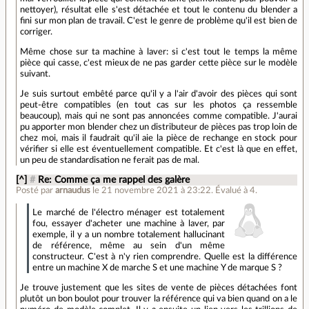
nettoyer), résultat elle s'est détachée et tout le contenu du blender a
fini sur mon plan de travail. C'est le genre de problème qu'il est bien de
corriger.
Même chose sur ta machine à laver: si c'est tout le temps la même
pièce qui casse, c'est mieux de ne pas garder cette pièce sur le modèle
suivant.
Je suis surtout embêté parce qu'il y a l'air d'avoir des pièces qui sont
peut-être compatibles (en tout cas sur les photos ça ressemble
beaucoup), mais qui ne sont pas annoncées comme compatible. J'aurai
pu apporter mon blender chez un distributeur de pièces pas trop loin de
chez moi, mais il faudrait qu'il aie la pièce de rechange en stock pour
vérifier si elle est éventuellement compatible. Et c'est là que en effet,
un peu de standardisation ne ferait pas de mal.
[^]
#
Re: Comme ça me rappel des galère
Posté par
arnaudus
le 21 novembre 2021 à 23:22
.
Évalué à
4
.
Le marché de l'électro ménager est totalement
fou, essayer d'acheter une machine à laver, par
exemple, il y a un nombre totalement hallucinant
de référence, même au sein d'un même
constructeur. C'est à n'y rien comprendre. Quelle est la différence
entre un machine X de marche S et une machine Y de marque S ?
Je trouve justement que les sites de vente de pièces détachées font
plutôt un bon boulot pour trouver la référence qui va bien quand on a le