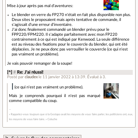
Mise à jour après pas mal d'aventures:
Le blender en verre du FP270 n'était en fait plus disponible non plus.
Deux sites le proposaient mais après tentative de commande, il
s'agissait d'une erreur d'inventaire.
J'ai donc finalement commandé un blender prévu pour le
FPP220/FPM220. Il s'adapte parfaitement avec mon FP220
contrairement à ce qui est indiqué par Kenwood. La seule différence
est au niveau des fixations pour le couvercle du blender, qui ont été
déplacées. Je ne peux donc pas verrouiller le couvercle (ce qui n'est
pas vraiment un problème).
Je vais pouvoir remanger de la soupe!
[^]
#
Re: J'ai réussi!
Posté par
claudex
le 11 janvier 2022 à 13:39
.
Évalué à
3
.
(ce qui n'est pas vraiment un problème).
Mais je comprends pourquoi il n'est pas marqué
comme compatible du coup.
« Rappelez-vous toujours que si la Gestapo avait les moyens de vous faire parler, les politiciens ont, eux,
les moyens de vous faire taire. » Coluche