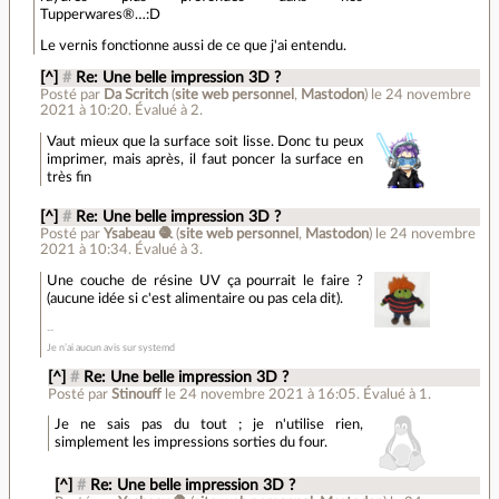
Tupperwares®…:D
Le vernis fonctionne aussi de ce que j'ai entendu.
[^]
#
Re: Une belle impression 3D ?
Posté par
Da Scritch
(
site web personnel
,
Mastodon
)
le 24 novembre
2021 à 10:20
.
Évalué à
2
.
Vaut mieux que la surface soit lisse. Donc tu peux
imprimer, mais après, il faut poncer la surface en
très fin
[^]
#
Re: Une belle impression 3D ?
Posté par
Ysabeau 🧶
(
site web personnel
,
Mastodon
)
le 24 novembre
2021 à 10:34
.
Évalué à
3
.
Une couche de résine UV ça pourrait le faire ?
(aucune idée si c'est alimentaire ou pas cela dit).
Je n’ai aucun avis sur systemd
[^]
#
Re: Une belle impression 3D ?
Posté par
Stinouff
le 24 novembre 2021 à 16:05
.
Évalué à
1
.
Je ne sais pas du tout ; je n'utilise rien,
simplement les impressions sorties du four.
[^]
#
Re: Une belle impression 3D ?