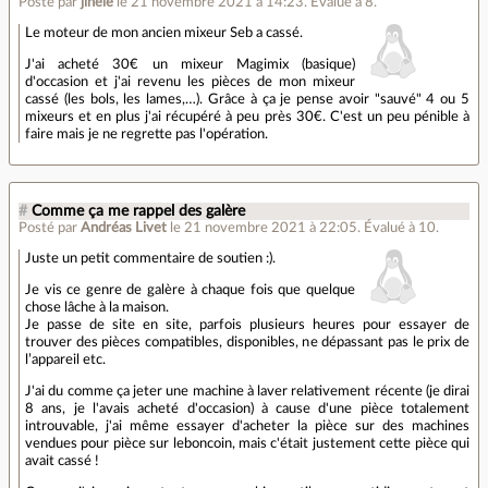
Posté par
jihele
le 21 novembre 2021 à 14:23
.
Évalué à
8
.
Le moteur de mon ancien mixeur Seb a cassé.
J'ai acheté 30€ un mixeur Magimix (basique)
d'occasion et j'ai revenu les pièces de mon mixeur
cassé (les bols, les lames,…). Grâce à ça je pense avoir "sauvé" 4 ou 5
mixeurs et en plus j'ai récupéré à peu près 30€. C'est un peu pénible à
faire mais je ne regrette pas l'opération.
#
Comme ça me rappel des galère
Posté par
Andréas Livet
le 21 novembre 2021 à 22:05
.
Évalué à
10
.
Juste un petit commentaire de soutien :).
Je vis ce genre de galère à chaque fois que quelque
chose lâche à la maison.
Je passe de site en site, parfois plusieurs heures pour essayer de
trouver des pièces compatibles, disponibles, ne dépassant pas le prix de
l’appareil etc.
J'ai du comme ça jeter une machine à laver relativement récente (je dirai
8 ans, je l'avais acheté d'occasion) à cause d'une pièce totalement
introuvable, j'ai même essayer d'acheter la pièce sur des machines
vendues pour pièce sur leboncoin, mais c'était justement cette pièce qui
avait cassé !