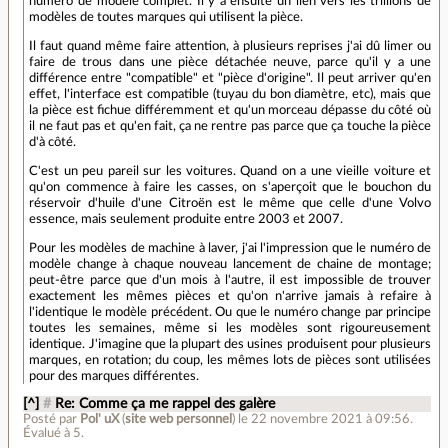
numéro de modèle complet. Il y a ensuite un lien vers les trillions de
modèles de toutes marques qui utilisent la pièce.
Il faut quand même faire attention, à plusieurs reprises j'ai dû limer ou
faire de trous dans une pièce détachée neuve, parce qu'il y a une
différence entre "compatible" et "pièce d'origine". Il peut arriver qu'en
effet, l'interface est compatible (tuyau du bon diamètre, etc), mais que
la pièce est fichue différemment et qu'un morceau dépasse du côté où
il ne faut pas et qu'en fait, ça ne rentre pas parce que ça touche la pièce
d'à côté.
C'est un peu pareil sur les voitures. Quand on a une vieille voiture et
qu'on commence à faire les casses, on s'aperçoit que le bouchon du
réservoir d'huile d'une Citroën est le même que celle d'une Volvo
essence, mais seulement produite entre 2003 et 2007.
Pour les modèles de machine à laver, j'ai l'impression que le numéro de
modèle change à chaque nouveau lancement de chaine de montage;
peut-être parce que d'un mois à l'autre, il est impossible de trouver
exactement les mêmes pièces et qu'on n'arrive jamais à refaire à
l'identique le modèle précédent. Ou que le numéro change par principe
toutes les semaines, même si les modèles sont rigoureusement
identique. J'imagine que la plupart des usines produisent pour plusieurs
marques, en rotation; du coup, les mêmes lots de pièces sont utilisées
pour des marques différentes.
[^]
#
Re: Comme ça me rappel des galère
Posté par
Pol' uX
(
site web personnel
)
le 22 novembre 2021 à 09:56
.
Évalué à
5
.