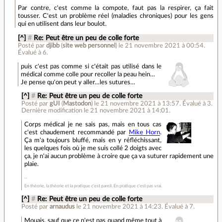
Par contre, c'est comme la compote, faut pas la respirer, ça fait
tousser. C'est un problème réel (maladies chroniques) pour les gens
qui en utilisent dans leur boulot.
[^]
#
Re: Peut être un peu de colle forte
Posté par
djibb
(
site web personnel
)
le 21 novembre 2021 à 00:54
.
Évalué à
6
.
puis c'est pas comme si c'était pas utilisé dans le
médical comme colle pour recoller la peau hein…
Je pense qu'on peut y aller…les sutures…
[^]
#
Re: Peut être un peu de colle forte
Posté par
gUI
(
Mastodon
)
le 21 novembre 2021 à 13:57
.
Évalué à
3
.
Dernière modification le 21 novembre 2021 à 14:01.
Corps médical je ne sais pas, mais en tous cas
c'est chaudement recommandé par
Mike Horn
.
Ça m'a toujours bluffé, mais en y réfléchissant,
les quelques fois où je me suis collé 2 doigts avec
ça, je n'ai aucun problème à croire que ça va suturer rapidement une
plaie.
En théorie, la théorie et la pratique c'est pareil. En pratique c'est pas vrai.
[^]
#
Re: Peut être un peu de colle forte
Posté par
arnaudus
le 21 novembre 2021 à 14:23
.
Évalué à
7
.
Mouais, sauf que ce n'est pas quand même tout à