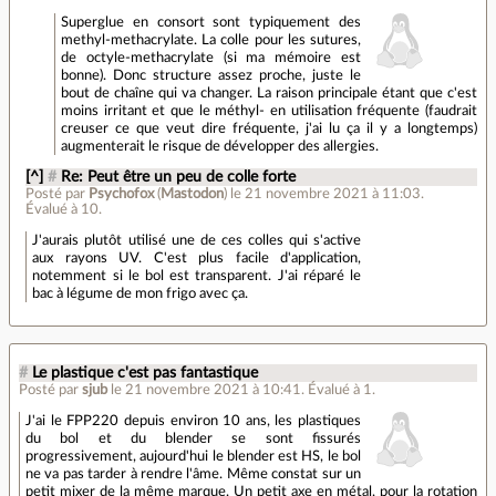
Superglue en consort sont typiquement des
methyl-methacrylate. La colle pour les sutures,
de octyle-methacrylate (si ma mémoire est
bonne). Donc structure assez proche, juste le
bout de chaîne qui va changer. La raison principale étant que c'est
moins irritant et que le méthyl- en utilisation fréquente (faudrait
creuser ce que veut dire fréquente, j'ai lu ça il y a longtemps)
augmenterait le risque de développer des allergies.
[^]
#
Re: Peut être un peu de colle forte
Posté par
Psychofox
(
Mastodon
)
le 21 novembre 2021 à 11:03
.
Évalué à
10
.
J'aurais plutôt utilisé une de ces colles qui s'active
aux rayons UV. C'est plus facile d'application,
notemment si le bol est transparent. J'ai réparé le
bac à légume de mon frigo avec ça.
#
Le plastique c'est pas fantastique
Posté par
sjub
le 21 novembre 2021 à 10:41
.
Évalué à
1
.
J'ai le FPP220 depuis environ 10 ans, les plastiques
du bol et du blender se sont fissurés
progressivement, aujourd'hui le blender est HS, le bol
ne va pas tarder à rendre l'âme. Même constat sur un
petit mixer de la même marque. Un petit axe en métal, pour la rotation