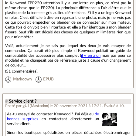
le Kenwood FPP220 (attention il y a une lettre en plus, ce n'est pas la
même chose que le FP220). La principale différence a l'air d'être que le
plastique de la base est gris au lieu d'être blanc. Et il y a un logo Kenwood
en plus. C'est difficile à dire en regardant une photo, mais je ne vois pas
ce qui pourrait empêcher ce blender de se connecter sur mon moteur.
Cette fois ci on voit bien l'interface et elle a l'air identique à mon blender
fissuré. Sauf s'ils ont décalé des choses de quelques millimètres rien que
pour m'embêter.
Voilà, actuellement je ne sais pas lequel des deux je vais essayer de
commander. Ça aurait été plus simple si Kenwood publiait un guide de
compatibilité des accessoires plus complet (
il y en a un
mais pas pour ce
modèle) et ne changeait pas de référence juste à cause d'un changement
de couleur…
(
51 commentaires
).
Markdown
EPUB
#
Service client ?
Posté par
gUI
(
Mastodon
)
le 20 novembre 2021 à 17:31
.
Évalué à
10
.
As-tu essayé de contacter Kenwood ? J'ai déjà eu
de
bonnes surprises
en contactant directement un
service client.
Sinon les boutiques spécialisées en pièces détachées électroménager