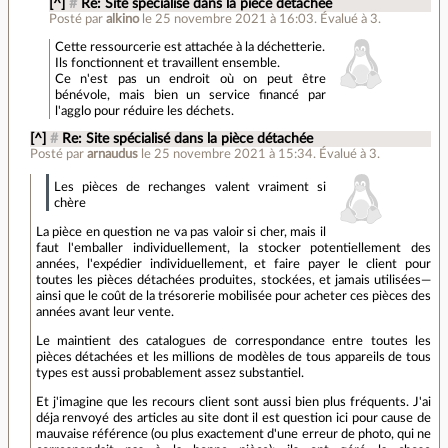
[^]
#
Re: Site spécialisé dans la pièce détachée
Posté par
alkino
le 25 novembre 2021 à 16:03
.
Évalué à
3
.
Cette ressourcerie est attachée à la déchetterie.
Ils fonctionnent et travaillent ensemble.
Ce n'est pas un endroit où on peut être
bénévole, mais bien un service financé par
l'agglo pour réduire les déchets.
[^]
#
Re: Site spécialisé dans la pièce détachée
Posté par
arnaudus
le 25 novembre 2021 à 15:34
.
Évalué à
3
.
Les pièces de rechanges valent vraiment si
chère
La pièce en question ne va pas valoir si cher, mais il
faut l'emballer individuellement, la stocker potentiellement des
années, l'expédier individuellement, et faire payer le client pour
toutes les pièces détachées produites, stockées, et jamais utilisées—
ainsi que le coût de la trésorerie mobilisée pour acheter ces pièces des
années avant leur vente.
Le maintient des catalogues de correspondance entre toutes les
pièces détachées et les millions de modèles de tous appareils de tous
types est aussi probablement assez substantiel.
Et j'imagine que les recours client sont aussi bien plus fréquents. J'ai
déja renvoyé des articles au site dont il est question ici pour cause de
mauvaise référence (ou plus exactement d'une erreur de photo, qui ne