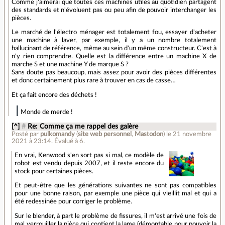
Comme j'aimerai que toutes ces machines utiles au quotidien partagent
des standards et n'évoluent pas ou peu afin de pouvoir interchanger les
pièces.
Le marché de l'électro ménager est totalement fou, essayer d'acheter
une machine à laver, par exemple, il y a un nombre totalement
hallucinant de référence, même au sein d'un même constructeur. C'est à
n'y rien comprendre. Quelle est la différence entre un machine X de
marche S et une machine Y de marque S ?
Sans doute pas beaucoup, mais assez pour avoir des pièces différentes
et donc certainement plus rare à trouver en cas de casse…
Et ça fait encore des déchets !
Monde de merde !
[^]
#
Re: Comme ça me rappel des galère
Posté par
pulkomandy
(
site web personnel
,
Mastodon
)
le 21 novembre
2021 à 23:14
.
Évalué à
6
.
En vrai, Kenwood s'en sort pas si mal, ce modèle de
robot est vendu depuis 2007, et il reste encore du
stock pour certaines pièces.
Et peut-être que les générations suivantes ne sont pas compatibles
pour une bonne raison, par exemple une pièce qui vieillit mal et qui a
été redessinée pour corriger le problème.
Sur le blender, à part le problème de fissures, il m'est arrivé une fois de
mal verrouiller la pièce qui contient la lame (démontable pour pouvoir la