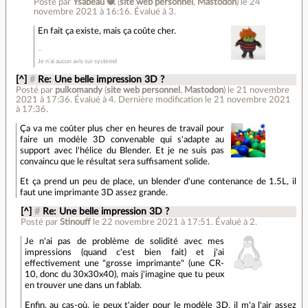
Posté par
Ysabeau 🧶
(
site web personnel
,
Mastodon
)
le 24
novembre 2021 à 16:16
.
Évalué à
3
.
En fait ça existe, mais ça coûte cher.
Je n’ai aucun avis sur systemd
[^]
#
Re: Une belle impression 3D ?
Posté par
pulkomandy
(
site web personnel
,
Mastodon
)
le 21 novembre
2021 à 17:36
.
Évalué à
4
.
Dernière modification le 21 novembre 2021
à 17:36.
Ça va me coûter plus cher en heures de travail pour
faire un modèle 3D convenable qui s'adapte au
support avec l'hélice du Blender. Et je ne suis pas
convaincu que le résultat sera suffisament solide.
Et ça prend un peu de place, un blender d'une contenance de 1.5L, il
faut une imprimante 3D assez grande.
[^]
#
Re: Une belle impression 3D ?
Posté par
Stinouff
le 22 novembre 2021 à 17:51
.
Évalué à
2
.
Je n'ai pas de problème de solidité avec mes
impressions (quand c'est bien fait) et j'ai
effectivement une "grosse imprimante" (une CR-
10, donc du 30x30x40), mais j'imagine que tu peux
en trouver une dans un fablab.
Enfin, au cas-où, je peux t'aider pour le modèle 3D, il m'a l'air assez