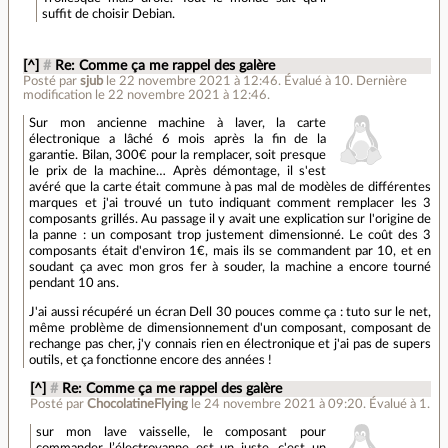
suffit de choisir Debian.
[^]
#
Re: Comme ça me rappel des galère
Posté par
sjub
le 22 novembre 2021 à 12:46
.
Évalué à
10
.
Dernière
modification le 22 novembre 2021 à 12:46.
Sur mon ancienne machine à laver, la carte
électronique a lâché 6 mois après la fin de la
garantie. Bilan, 300€ pour la remplacer, soit presque
le prix de la machine… Après démontage, il s'est
avéré que la carte était commune à pas mal de modèles de différentes
marques et j'ai trouvé un tuto indiquant comment remplacer les 3
composants grillés. Au passage il y avait une explication sur l'origine de
la panne : un composant trop justement dimensionné. Le coût des 3
composants était d'environ 1€, mais ils se commandent par 10, et en
soudant ça avec mon gros fer à souder, la machine a encore tourné
pendant 10 ans.
J'ai aussi récupéré un écran Dell 30 pouces comme ça : tuto sur le net,
même problème de dimensionnement d'un composant, composant de
rechange pas cher, j'y connais rien en électronique et j'ai pas de supers
outils, et ça fonctionne encore des années !
[^]
#
Re: Comme ça me rappel des galère
Posté par
ChocolatineFlying
le 24 novembre 2021 à 09:20
.
Évalué à
1
.
sur mon lave vaisselle, le composant pour
commander l’électrovanne est un juste, c'est un