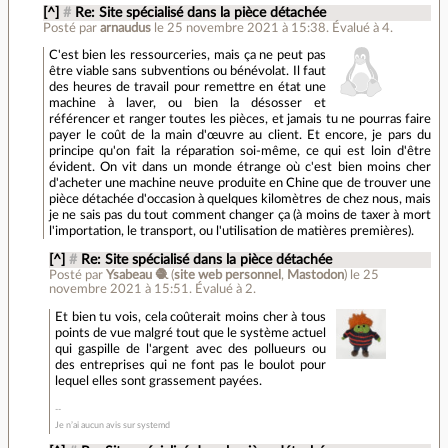
[^]
#
Re: Site spécialisé dans la pièce détachée
Posté par
arnaudus
le 25 novembre 2021 à 15:38
.
Évalué à
4
.
C'est bien les ressourceries, mais ça ne peut pas
être viable sans subventions ou bénévolat. Il faut
des heures de travail pour remettre en état une
machine à laver, ou bien la désosser et
référencer et ranger toutes les pièces, et jamais tu ne pourras faire
payer le coût de la main d'œuvre au client. Et encore, je pars du
principe qu'on fait la réparation soi-même, ce qui est loin d'être
évident. On vit dans un monde étrange où c'est bien moins cher
d'acheter une machine neuve produite en Chine que de trouver une
pièce détachée d'occasion à quelques kilomètres de chez nous, mais
je ne sais pas du tout comment changer ça (à moins de taxer à mort
l'importation, le transport, ou l'utilisation de matières premières).
[^]
#
Re: Site spécialisé dans la pièce détachée
Posté par
Ysabeau 🧶
(
site web personnel
,
Mastodon
)
le 25
novembre 2021 à 15:51
.
Évalué à
2
.
Et bien tu vois, cela coûterait moins cher à tous
points de vue malgré tout que le système actuel
qui gaspille de l'argent avec des pollueurs ou
des entreprises qui ne font pas le boulot pour
lequel elles sont grassement payées.
Je n’ai aucun avis sur systemd