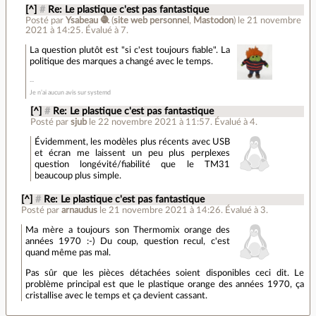
[^]
#
Re: Le plastique c'est pas fantastique
Posté par
Ysabeau 🧶
(
site web personnel
,
Mastodon
)
le 21 novembre
2021 à 14:25
.
Évalué à
7
.
La question plutôt est "si c'est toujours fiable". La
politique des marques a changé avec le temps.
Je n’ai aucun avis sur systemd
[^]
#
Re: Le plastique c'est pas fantastique
Posté par
sjub
le 22 novembre 2021 à 11:57
.
Évalué à
4
.
Évidemment, les modèles plus récents avec USB
et écran me laissent un peu plus perplexes
question longévité/fiabilité que le TM31
beaucoup plus simple.
[^]
#
Re: Le plastique c'est pas fantastique
Posté par
arnaudus
le 21 novembre 2021 à 14:26
.
Évalué à
3
.
Ma mère a toujours son Thermomix orange des
années 1970 :-) Du coup, question recul, c'est
quand même pas mal.
Pas sûr que les pièces détachées soient disponibles ceci dit. Le
problème principal est que le plastique orange des années 1970, ça
cristallise avec le temps et ça devient cassant.