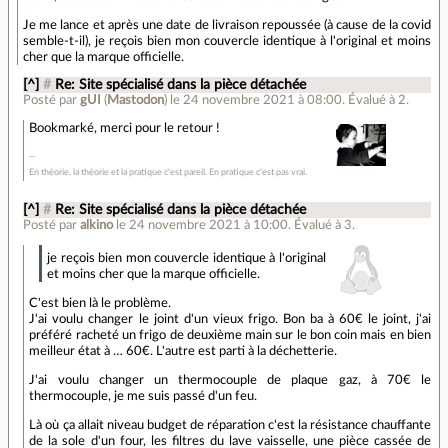
Je me lance et après une date de livraison repoussée (à cause de la covid
semble-t-il), je reçois bien mon couvercle identique à l'original et moins
cher que la marque officielle.
[^]
#
Re: Site spécialisé dans la pièce détachée
Posté par
gUI
(
Mastodon
)
le 24 novembre 2021 à 08:00
.
Évalué à
2
.
Bookmarké, merci pour le retour !
En théorie, la théorie et la pratique c'est pareil. En pratique c'est pas vrai.
[^]
#
Re: Site spécialisé dans la pièce détachée
Posté par
alkino
le 24 novembre 2021 à 10:00
.
Évalué à
3
.
je reçois bien mon couvercle identique à l'original
et moins cher que la marque officielle.
C'est bien là le problème.
J'ai voulu changer le joint d'un vieux frigo. Bon ba à 60€ le joint, j'ai
préféré racheté un frigo de deuxième main sur le bon coin mais en bien
meilleur état à … 60€. L'autre est parti à la déchetterie.
J'ai voulu changer un thermocouple de plaque gaz, à 70€ le
thermocouple, je me suis passé d'un feu.
Là où ça allait niveau budget de réparation c'est la résistance chauffante
de la sole d'un four, les filtres du lave vaisselle, une pièce cassée de