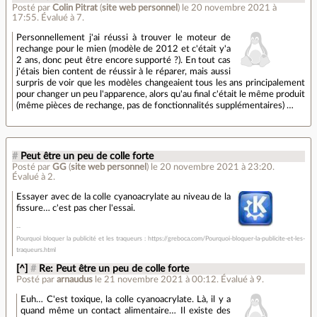
Posté par
Colin Pitrat
(
site web personnel
)
le 20 novembre 2021 à
17:55
.
Évalué à
7
.
Personnellement j'ai réussi à trouver le moteur de
rechange pour le mien (modèle de 2012 et c'était y'a
2 ans, donc peut être encore supporté ?). En tout cas
j'étais bien content de réussir à le réparer, mais aussi
surpris de voir que les modèles changeaient tous les ans principalement
pour changer un peu l'apparence, alors qu'au final c'était le même produit
(même pièces de rechange, pas de fonctionnalités supplémentaires) …
#
Peut être un peu de colle forte
Posté par
GG
(
site web personnel
)
le 20 novembre 2021 à 23:20
.
Évalué à
2
.
Essayer avec de la colle cyanoacrylate au niveau de la
fissure… c'est pas cher l'essai.
Pourquoi bloquer la publicité et les traqueurs : https://greboca.com/Pourquoi-bloquer-la-publicite-et-les-
traqueurs.html
[^]
#
Re: Peut être un peu de colle forte
Posté par
arnaudus
le 21 novembre 2021 à 00:12
.
Évalué à
9
.
Euh… C'est toxique, la colle cyanoacrylate. Là, il y a
quand même un contact alimentaire… Il existe des