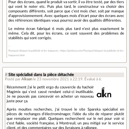
Pour des écrans, quand le produit va sortir, il va être testé, par des tiers
qui vont le noter etc. Puis plus tard, le constructeur va choisir des
composants différents, soit parce que c'est mois cher, soit par manque
d'approvisionnement. Avec quelques mois d'écart pour des écrans avec
des références identiques vous pourrez avoir des qualités différentes.
Le même écran fabriqué 6 mois plus tard n'est plus exactement le
même. Cela dit, pour les écrans, ce sont souvent des problèmes de
stabilités qui sont corrigés.
Pourquoi bloquer la publicité et les traqueurs : https://greboca.com/Pourquoi-bloquer-la-publicite-et-les-
traqueurs.html
#
Site spécialisé dans la pièce détachée
Posté par
Alkaan
le 23 novembre 2021 à 22:19
.
Évalué à
6
.
Récemment j'ai le petit ergo du couvercle du hachoir
Magimix qui s'est cassé rendant celui-ci inutilisable.
Je ne pouvais pas concevoir en acheter un nouveau
juste pour ça.
Après moultes recherches, j'ai trouvé le site Spareka spécialisé en
pièces de rechanges d'électroménager, l'idée du site de réparer plutôt
que remplacer me plaît. Quelques recherchent sur le net pour voir si
c'est fiable, société française, à Montreuil, un peu mitigé sur le service
client, et des commentaires sur des livraisons à rallonge.