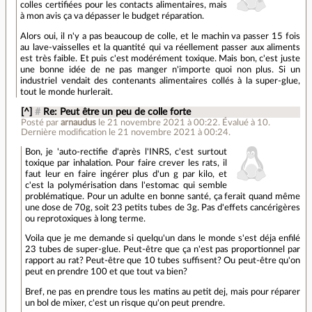
colles certifiées pour les contacts alimentaires, mais
à mon avis ça va dépasser le budget réparation.
Alors oui, il n'y a pas beaucoup de colle, et le machin va passer 15 fois
au lave-vaisselles et la quantité qui va réellement passer aux aliments
est très faible. Et puis c'est modérément toxique. Mais bon, c'est juste
une bonne idée de ne pas manger n'importe quoi non plus. Si un
industriel vendait des contenants alimentaires collés à la super-glue,
tout le monde hurlerait.
[^]
#
Re: Peut être un peu de colle forte
Posté par
arnaudus
le 21 novembre 2021 à 00:22
.
Évalué à
10
.
Dernière modification le 21 novembre 2021 à 00:24.
Bon, je 'auto-rectifie d'après l'INRS, c'est surtout
toxique par inhalation. Pour faire crever les rats, il
faut leur en faire ingérer plus d'un g par kilo, et
c'est la polymérisation dans l'estomac qui semble
problématique. Pour un adulte en bonne santé, ça ferait quand même
une dose de 70g, soit 23 petits tubes de 3g. Pas d'effets cancérigères
ou reprotoxiques à long terme.
Voila que je me demande si quelqu'un dans le monde s'est déja enfilé
23 tubes de super-glue. Peut-être que ça n'est pas proportionnel par
rapport au rat? Peut-être que 10 tubes suffisent? Ou peut-être qu'on
peut en prendre 100 et que tout va bien?
Bref, ne pas en prendre tous les matins au petit dej, mais pour réparer
un bol de mixer, c'est un risque qu'on peut prendre.