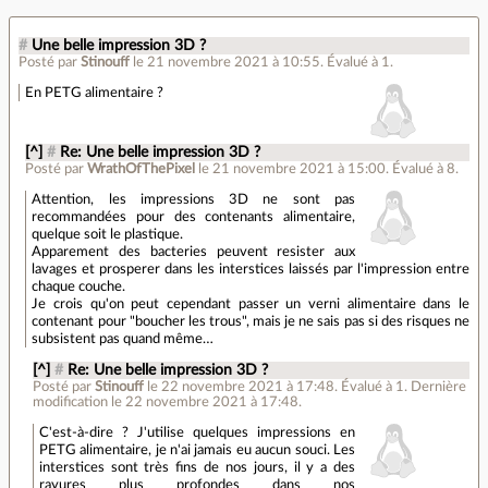
#
Une belle impression 3D ?
Posté par
Stinouff
le 21 novembre 2021 à 10:55
.
Évalué à
1
.
En PETG alimentaire ?
[^]
#
Re: Une belle impression 3D ?
Posté par
WrathOfThePixel
le 21 novembre 2021 à 15:00
.
Évalué à
8
.
Attention, les impressions 3D ne sont pas
recommandées pour des contenants alimentaire,
quelque soit le plastique.
Apparement des bacteries peuvent resister aux
lavages et prosperer dans les interstices laissés par l'impression entre
chaque couche.
Je crois qu'on peut cependant passer un verni alimentaire dans le
contenant pour "boucher les trous", mais je ne sais pas si des risques ne
subsistent pas quand même…
[^]
#
Re: Une belle impression 3D ?
Posté par
Stinouff
le 22 novembre 2021 à 17:48
.
Évalué à
1
.
Dernière
modification le 22 novembre 2021 à 17:48.
C'est-à-dire ? J'utilise quelques impressions en
PETG alimentaire, je n'ai jamais eu aucun souci. Les
interstices sont très fins de nos jours, il y a des
rayures plus profondes dans nos