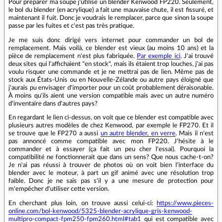
Pour préparer ma soupe j'utilise un blender Kenwood FP220. Seulement,
le bol du blender (en acrylique) a fait une mauvaise chute, il est fissuré, et
maintenant il fuit. Donc je voudrais le remplacer, parce que sinon la soupe
passe par les fuites et c'est pas très pratique.
Je me suis donc dirigé vers internet pour commander un bol de
remplacement. Mais voilà, ce blender est vieux (au moins 10 ans) et la
pièce de remplacement n'est plus fabriquée.
Par exemple ici
. J'ai trouvé
deux sites qui l'affichaient "en stock", mais ils étaient trop louches, j'ai pas
voulu risquer une commande et je ne mettrai pas de lien. Même pas de
stock aux États-Unis ou en Nouvelle-Zélande ou autre pays éloigné que
j'aurais pu envisager d'importer pour un coût probablement déraisonable.
À moins qu'ils aient une version compatible mais avec un autre numéro
d'inventaire dans d'autres pays?
En regardant le lien ci-dessus, on voit que ce blender est compatible avec
plusieurs autres modèles de chez Kenwood, par exemple le FP270. Et il
se trouve que le FP270 a aussi
un autre blender, en verre
. Mais il n'est
pas annoncé comme compatible avec mon FP220. J'hésite à le
commander et à essayer (ça fait un peu cher l'essai). Pourquoi la
compatibilité ne fonctionnerait que dans un sens? Que nous cache-t-on?
Je n'ai pas réussi à trouver de photos où on voit bien l'interface du
blender avec le moteur, à part un gif animé avec une résolution trop
faible. Donc je ne sais pas s'il y a une mesure de protection pour
m'empêcher d'utiliser cette version.
En cherchant plus loin, on trouve aussi celui-ci:
https://www.pieces-
online.com/bol-kenwood/5325-blender-acrylique-gris-kenwood-
multipro-compact-fpm250-fpm260.html#tab1
qui est compatible avec