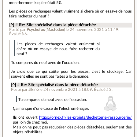
mon thermomix qui coûtait 5€.
Les pièces de rechanges valent vraiment si chère où on essaye de nous
faire racheter du neuf ?
[^]
#
Re: Site spécialisé dans la pièce détachée
Posté par
Psychofox
(
Mastodon
)
le 24 novembre 2021 à 11:49
.
Évalué à
6
.
Les pièces de rechanges valent vraiment si
chère où on essaye de nous faire racheter du
neuf ?
Tu compares du neuf avec de l'occasion.
Je crois que ce qui coûte pour les pièces, c'est le stockage. Car
souvent elles ne sont pas faites à la demande.
[^]
#
Re: Site spécialisé dans la pièce détachée
Posté par
alkino
le 24 novembre 2021 à 18:09
.
Évalué à
3
.
Tu compares du neuf avec de l'occasion.
Ça manque d'une casse de l'électroménager.
Ils ont ouvert
https://ornex.fr/les-projets/dechetterie-ressourcerie/
pas loin de chez moi.
Mais on ne peut pas récupérer des pièces détachées, seulement des
objets réhabilités.