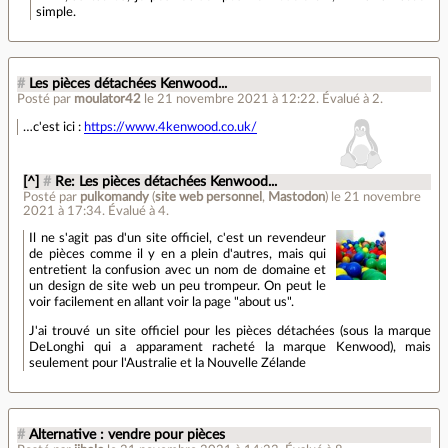
simple.
#
Les pièces détachées Kenwood...
Posté par
moulator42
le 21 novembre 2021 à 12:22
.
Évalué à
2
.
…c'est ici :
https://www.4kenwood.co.uk/
[^]
#
Re: Les pièces détachées Kenwood...
Posté par
pulkomandy
(
site web personnel
,
Mastodon
)
le 21 novembre
2021 à 17:34
.
Évalué à
4
.
Il ne s'agit pas d'un site officiel, c'est un revendeur
de pièces comme il y en a plein d'autres, mais qui
entretient la confusion avec un nom de domaine et
un design de site web un peu trompeur. On peut le
voir facilement en allant voir la page "about us".
J'ai trouvé un site officiel pour les pièces détachées (sous la marque
DeLonghi qui a apparament racheté la marque Kenwood), mais
seulement pour l'Australie et la Nouvelle Zélande
#
Alternative : vendre pour pièces