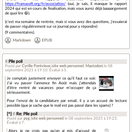
https://framasoft.org/fr/association/
(oui, je sais, il manque le rapport
2024 qui est en cours de finalisation, mais vous aurez déjà laaaaargement
de quoi lire 😆).
(c'est ma semaine de rentrée, mais si vous avez des questions, j'essaierai
de passer régulièrement sur ce journal pour y répondre)
(
9 commentaires
).
Markdown
EPUB
#
Pile poil
Posté par
Cyrille Pontvieux
(
site web personnel
,
Mastodon
)
le 08
septembre 2025 à 19:10
.
Évalué à
5
.
Je comptais justement envoyer ce qu’il faut ce soir.
J’ai vu passer l’annonce fin Août mais j’attendais
d’être rentré de vacances pour m’occuper de ça
sérieusement.
Pour l’envoi de la candidature par email, il y a un accusé de lecture
possible (que je sache que le mail est pas passé dans les spams) ?
[^]
#
Re: Pile poil
Posté par
pyg
(
site web personnel
)
le 08 septembre 2025 à 19:23
.
Évalué à
7
.
Alors je ne crois pas qu'on ai mis d'accusé de