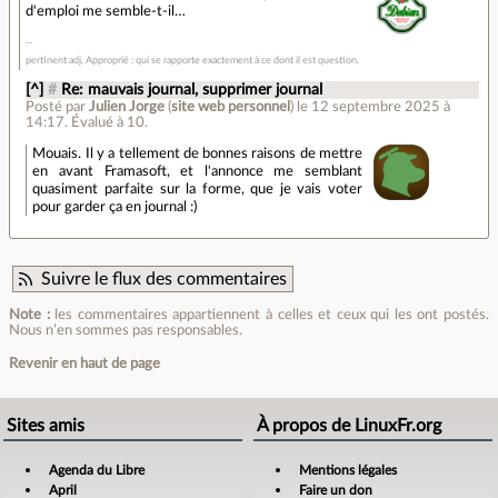
d'emploi me semble-t-il…
pertinent adj. Approprié : qui se rapporte exactement à ce dont il est question.
[^]
#
Re: mauvais journal, supprimer journal
Posté par
Julien Jorge
(
site web personnel
)
le 12 septembre 2025 à
14:17
.
Évalué à
10
.
Mouais. Il y a tellement de bonnes raisons de mettre
en avant Framasoft, et l'annonce me semblant
quasiment parfaite sur la forme, que je vais voter
pour garder ça en journal :)
Suivre le flux des commentaires
Note :
les commentaires appartiennent à celles et ceux qui les ont postés.
Nous n’en sommes pas responsables.
Revenir en haut de page
Sites amis
À propos de LinuxFr.org
Agenda du Libre
Mentions légales
April
Faire un don