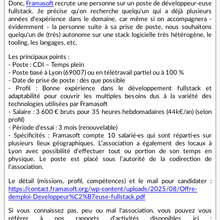
Donc,
Framasoft
recrute une personne sur un poste de développeur⋅euse
fullstack. Je précise qu'on recherche quelqu'un qui a déjà plusieurs
années d'expérience dans le domaine, car même si on accompagnera -
évidemment - la personne suite à sa prise de poste, nous souhaitons
quelqu'un de (très) autonome sur une stack logicielle très hétérogène, le
tooling, les langages, etc.
Les principaux points :
- Poste : CDI – Temps plein
- Poste basé à Lyon (69007) ou en télétravail partiel ou à 100 %
- Date de prise de poste : dès que possible
- Profil : Bonne expérience dans le développement fullstack et
adaptabilité pour couvrir les multiples besoins dus à la variété des
technologies utilisées par Framasoft
- Salaire : 3 600 € bruts pour 35 heures hebdomadaires (44k€/an) (selon
profil)
- Période d’essai : 3 mois (renouvelable)
- Spécificités : Framasoft compte 10 salarié·es qui sont réparti·es sur
plusieurs lieux géographiques. L’association a également des locaux à
Lyon avec possibilité d’effectuer tout ou portion de son temps en
physique. Le poste est placé sous l’autorité de la codirection de
l’association.
Le détail (missions, profil, compétences) et le mail pour candidater :
https://contact.framasoft.org/wp-content/uploads/2025/08/Offre-
demploi-Developpeur%C2%B7euse-fullstack.pdf
Si vous connaissez pas, peu ou mal l'association, vous pouvez vous
référer à nos rapports d'activités disponibles ici :