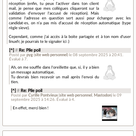
réception (enfin, tu peux l'activer dans ton client
mail, je pense que mes collègues cliqueront sur la
validation d'envoyer l'accusé de réception). Mais
comme l'adresse en question sert aussi pour échanger avec les
candidat⋅es, on n'a pas mis d'accusé de réception automatique (type
règle sieve).
Cependant, comme j'ai accès à la boite partagée et à ton nom d'user
linuxfr, je pourrais te le signaler ici :)
[^]
#
Re: Pile poil
Posté par
pyg
(
site web personnel
)
le 08 septembre 2025 à 20:41
.
Évalué à
7
.
Ah, on me souffle dans l'oreillette que, si, il y a bien
un message automatique.
Tu devrais bien recevoir un mail après l'envoi du
tien.
[^]
#
Re: Pile poil
Posté par
Cyrille Pontvieux
(
site web personnel
,
Mastodon
)
le 09
septembre 2025 à 14:26
.
Évalué à
4
.
En effet, merci bien !