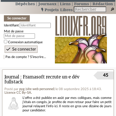
Dépêches
Journaux
Liens
Forums
Rédaction
🎙️ Projets Libres
Se connecter
Identifiant
Mot de passe
Connexion automatique
Pas de compte ? S’inscrire…
45
Journal
Framasoft recrute un⋅e dév
fullstack
Posté par
pyg
(
site web personnel
)
le 08 septembre 2025 à 18:43
.
Licence CC By‑SA.
L'offre a été publiée en août par mes collègues, mais comme
j'étais en congés, je profite de mon retour pour faire un petit
journal relayant l'info ici. Il reste en gros une dizaine de jours
pour candidater.