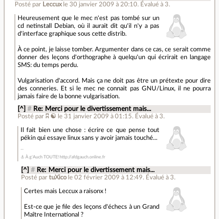
Posté par
Leccux
le 30 janvier 2009 à 20:10
.
Évalué à
3
.
Heureusement que le mec n'est pas tombé sur un
cd netinstall Debian, où il aurait dit qu'il n'y a pas
d'interface graphique sous cette distrib.
À ce point, je laisse tomber. Argumenter dans ce cas, ce serait comme
donner des leçons d'orthographe à quelqu'un qui écrirait en langage
SMS: du temps perdu.
Vulgarisation d'accord. Mais ça ne doit pas être un prétexte pour dire
des conneries. Et si le mec ne connait pas GNU/Linux, il ne pourra
jamais faire de la bonne vulgarisation.
[^]
#
Re: Merci pour le divertissement mais...
Posté par
ʭ ☯
le 31 janvier 2009 à 01:15
.
Évalué à
3
.
Il fait bien une chose : écrire ce que pense tout
pékin qui essaye linux sans y avoir jamais touché...
⚓ À g'Auch TOUTE! http://afdgauch.online.fr
[^]
#
Re: Merci pour le divertissement mais...
Posté par
tuXico
le 02 février 2009 à 12:49
.
Évalué à
3
.
Certes mais Leccux a raisonx !
Est-ce que je file des leçons d'échecs à un Grand
Maître International ?