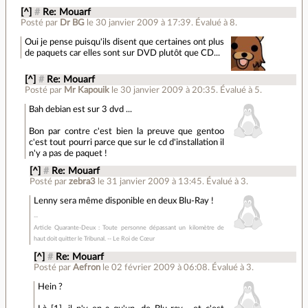
[^]
#
Re: Mouarf
Posté par
Dr BG
le 30 janvier 2009 à 17:39
.
Évalué à
8
.
Oui je pense puisqu'ils disent que certaines ont plus
de paquets car elles sont sur DVD plutôt que CD...
[^]
#
Re: Mouarf
Posté par
Mr Kapouik
le 30 janvier 2009 à 20:35
.
Évalué à
5
.
Bah debian est sur 3 dvd ...
Bon par contre c'est bien la preuve que gentoo
c'est tout pourri parce que sur le cd d'installation il
n'y a pas de paquet !
[^]
#
Re: Mouarf
Posté par
zebra3
le 31 janvier 2009 à 13:45
.
Évalué à
3
.
Lenny sera même disponible en deux Blu-Ray !
Article Quarante-Deux : Toute personne dépassant un kilomètre de
haut doit quitter le Tribunal. -- Le Roi de Cœur
[^]
#
Re: Mouarf
Posté par
Aefron
le 02 février 2009 à 06:08
.
Évalué à
3
.
Hein ?