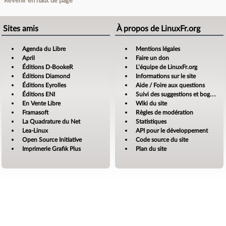
Revenir en haut de page
Sites amis
À propos de LinuxFr.org
Agenda du Libre
Mentions légales
April
Faire un don
Éditions D-BookeR
L’équipe de LinuxFr.org
Éditions Diamond
Informations sur le site
Éditions Eyrolles
Aide / Foire aux questions
Éditions ENI
Suivi des suggestions et bogues
En Vente Libre
Wiki du site
Framasoft
Règles de modération
La Quadrature du Net
Statistiques
Lea-Linux
API pour le développement
Open Source Initiative
Code source du site
Imprimerie Grafik Plus
Plan du site