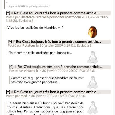
⚓ À g'Auch TOUTE! http://afdgauch.online.fr
[^]
#
Re: C'est toujours très bon à prendre comme article....
Posté par
liberforce
(
site web personnel
,
Mastodon
)
le 30 janvier 2009
à 18:26
.
Évalué à
8
.
Vive les iso localisées de Mandriva ^_^
[^]
#
Re: C'est toujours très bon à prendre comme article....
Posté par
Potatoes
le 30 janvier 2009 à 19:01
.
Évalué à
3
.
Tout comme celle localisées par ubuntu-fr…
[^]
#
Re: C'est toujours très bon à prendre comme article....
Posté par
vincent_k
le 30 janvier 2009 à 20:07
.
Évalué à
6
.
Comme ceux qui pensent que Mandriva ne fournit
pas d'iso avec gnome par défaut...
[^]
#
Re: C'est toujours très bon à prendre comme article....
Posté par
med
le 30 janvier 2009 à 18:50
.
Évalué à
10
.
Ce serait bien aussi si ubuntu pouvait s'abstenir de
fournir d'autres traductions que les traductions
officielles. J'ai vu des rapports de bug passer pour