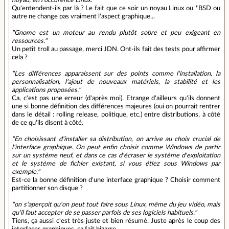
Qu'entendent-ils par là ? Le fait que ce soir un noyau Linux ou *BSD ou
autre ne change pas vraiment l'aspect graphique...
"Gnome est un moteur au rendu plutôt sobre et peu exigeant en
ressources."
Un petit troll au passage, merci JDN. Ont-ils fait des tests pour affirmer
cela ?
"Les différences apparaissent sur des points comme l'installation, la
personnalisation, l'ajout de nouveaux matériels, la stabilité et les
applications proposées."
Ca, c'est pas une erreur (d'après moi). Etrange d'ailleurs qu'ils donnent
une si bonne définition des différences majeures (oui on pourrait rentrer
dans le détail : rolling release, politique, etc.) entre distributions, à côté
de ce qu'ils disent à côté.
"En choisissant d'installer sa distribution, on arrive au choix crucial de
l'interface graphique. On peut enfin choisir comme Windows de partir
sur un système neuf, et dans ce cas d'écraser le système d'exploitation
et le système de fichier existant, si vous étiez sous Windows par
exemple."
Est-ce la bonne définition d'une interface graphique ? Choisir comment
partitionner son disque ?
"on s'aperçoit qu'on peut tout faire sous Linux, même du jeu vidéo, mais
qu'il faut accepter de se passer parfois de ses logiciels habituels."
Tiens, ça aussi c'est très juste et bien résumé. Juste après le coup des
interfaces graphiques, ça fait bizarre.