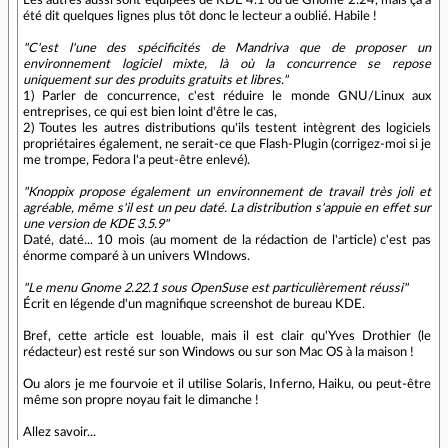
été dit quelques lignes plus tôt donc le lecteur a oublié. Habile !
"C'est l'une des spécificités de Mandriva que de proposer un
environnement logiciel mixte, là où la concurrence se repose
uniquement sur des produits gratuits et libres."
1) Parler de concurrence, c'est réduire le monde GNU/Linux aux
entreprises, ce qui est bien loint d'être le cas,
2) Toutes les autres distributions qu'ils testent intègrent des logiciels
propriétaires également, ne serait-ce que Flash-Plugin (corrigez-moi si je
me trompe, Fedora l'a peut-être enlevé).
"Knoppix propose également un environnement de travail très joli et
agréable, même s'il est un peu daté. La distribution s'appuie en effet sur
une version de KDE 3.5.9"
Daté, daté... 10 mois (au moment de la rédaction de l'article) c'est pas
énorme comparé à un univers WIndows.
"Le menu Gnome 2.22.1 sous OpenSuse est particulièrement réussi"
Écrit en légende d'un magnifique screenshot de bureau KDE.
Bref, cette article est louable, mais il est clair qu'Yves Drothier (le
rédacteur) est resté sur son Windows ou sur son Mac OS à la maison !
Ou alors je me fourvoie et il utilise Solaris, Inferno, Haiku, ou peut-être
même son propre noyau fait le dimanche !
Allez savoir...