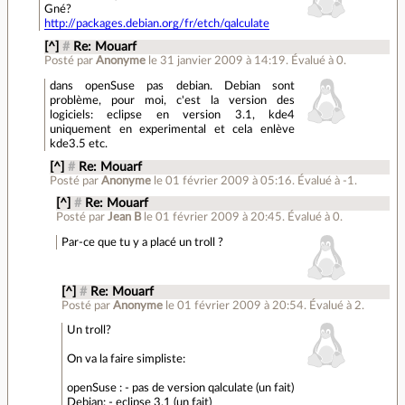
Gné?
http://packages.debian.org/fr/etch/qalculate
[^]
#
Re: Mouarf
Posté par
Anonyme
le 31 janvier 2009 à 14:19
.
Évalué à
0
.
dans openSuse pas debian. Debian sont
problème, pour moi, c'est la version des
logiciels: eclipse en version 3.1, kde4
uniquement en experimental et cela enlève
kde3.5 etc.
[^]
#
Re: Mouarf
Posté par
Anonyme
le 01 février 2009 à 05:16
.
Évalué à
-1
.
[^]
#
Re: Mouarf
Posté par
Jean B
le 01 février 2009 à 20:45
.
Évalué à
0
.
Par-ce que tu y a placé un troll ?
[^]
#
Re: Mouarf
Posté par
Anonyme
le 01 février 2009 à 20:54
.
Évalué à
2
.
Un troll?
On va la faire simpliste:
openSuse : - pas de version qalculate (un fait)
Debian: - eclipse 3.1 (un fait)