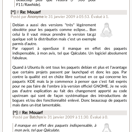
beaucoup plus que Fedora (7 500 pour
F11/Rawhide).
[^]
#
Re: Mouarf
Posté par
Anonyme
le 31 janvier 2009 à 05:53
.
Évalué à
1
.
Debian a aussi des versions "très" légèrement
obsolète pour les paquets comme eclipse... Bon
celui la il vaut mieux prendre la version tar.gz
quelque soit la distribution mais c'est un exemple
parmis d'autre.
Par rapport à openSuse il manque en effet des paquets
indispensable, à mon avis, tel que Qalculate. Un logiciel absolument
fabuleux.
Quand à Ubuntu ils ont tous les paquets debian et plus et l'avantage
que certains projets passent par launchpad et donc les ppa. Par
contre la qualité est en chûte libre surtout en ce qui concerne les
paquets KDE mais la je commence à penser que c'est fait exprès
pour ne pas faire de l'ombre à la version officiel GNOME. Je ne vois
pas d'autre explication au fait des changement apporté au code
upstream qui sont de façon systématique des introductions de
bogues et/ou des fonctionnalité enlevé. Donc beaucoup de paquets
mais dans un état lamentable.
[^]
#
Re: Mouarf
Posté par
Batchyx
le 31 janvier 2009 à 11:30
.
Évalué à
0
.
il manque en effet des paquets indispensable, à
mon avis, tel que Qalculate.