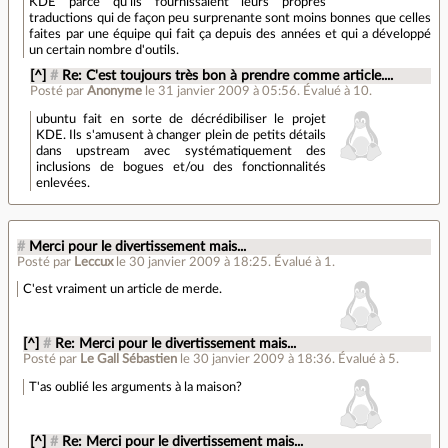
KDE parce qu'ils fournissaient leurs propres
traductions qui de façon peu surprenante sont moins bonnes que celles
faites par une équipe qui fait ça depuis des années et qui a développé
un certain nombre d'outils.
[^]
#
Re: C'est toujours très bon à prendre comme article....
Posté par
Anonyme
le 31 janvier 2009 à 05:56
.
Évalué à
10
.
ubuntu fait en sorte de décrédibiliser le projet
KDE. Ils s'amusent à changer plein de petits détails
dans upstream avec systématiquement des
inclusions de bogues et/ou des fonctionnalités
enlevées.
#
Merci pour le divertissement mais...
Posté par
Leccux
le 30 janvier 2009 à 18:25
.
Évalué à
1
.
C'est vraiment un article de merde.
[^]
#
Re: Merci pour le divertissement mais...
Posté par
Le Gall Sébastien
le 30 janvier 2009 à 18:36
.
Évalué à
5
.
T'as oublié les arguments à la maison?
[^]
#
Re: Merci pour le divertissement mais...