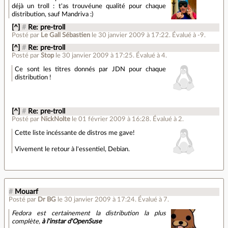
déjà un troll : t'as trouvéune qualité pour chaque
distribution, sauf Mandriva :)
[^]
#
Re: pre-troll
Posté par
Le Gall Sébastien
le 30 janvier 2009 à 17:22
.
Évalué à
-9
.
[^]
#
Re: pre-troll
Posté par
Stop
le 30 janvier 2009 à 17:25
.
Évalué à
4
.
Ce sont les titres donnés par JDN pour chaque
distribution !
[^]
#
Re: pre-troll
Posté par
NickNolte
le 01 février 2009 à 16:28
.
Évalué à
2
.
Cette liste incéssante de distros me gave!
Vivement le retour à l'essentiel, Debian.
#
Mouarf
Posté par
Dr BG
le 30 janvier 2009 à 17:24
.
Évalué à
7
.
Fedora est certainement la distribution la plus
complète,
à l'instar d'OpenSuse