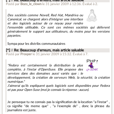
[^]
#
Re: Beaucoup d'erreurs, mais article saluable
Posté par
Bozo_le_clown
le 31 janvier 2009 à 12:36
.
Évalué à
2
.
Des sociétés comme Novell, Red Hat, Mandriva ou
Canonical, se chargent alors d'intégrer une interface
et des logiciels autour de ce noyau pour rendre
l'ensemble utilisable. Ce sont ces mêmes sociétés qui délivrent
généralement le support aux utilisateurs, du moins pour les versions
payantes.
Sympa pour les distribs communautaires
[^]
#
Re: Beaucoup d'erreurs, mais article saluable
Posté par
Prosper
le 31 janvier 2009 à 15:32
.
Évalué à
7
.
"Fedora est certainement la distribution la plus
complète, à l'instar d'OpenSuse. Elle propose des
services dans des domaines aussi variés que : le
développement, la création de serveurs Web, la sécurité, la création
numérique."
J'aimerai qu'ils expliquent quels logiciels sont disponibles pour Fedora
et pas pour Open Suse (moi je connais la réponse : aucun).
Je penseque tu ne connais pas la signification de la locution "a l'instar" ,
ca signifie "de meme que" , "a l'exemple de" , donc la phrase du
journaliste est juste.