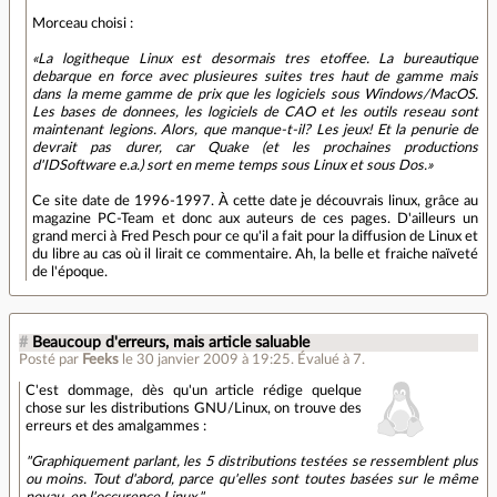
Morceau choisi :
La logitheque Linux est desormais tres etoffee. La bureautique
debarque en force avec plusieures suites tres haut de gamme mais
dans la meme gamme de prix que les logiciels sous Windows/MacOS.
Les bases de donnees, les logiciels de CAO et les outils reseau sont
maintenant legions. Alors, que manque-t-il? Les jeux! Et la penurie de
devrait pas durer, car Quake (et les prochaines productions
d'IDSoftware e.a.) sort en meme temps sous Linux et sous Dos.
Ce site date de 1996-1997. À cette date je découvrais linux, grâce au
magazine PC-Team et donc aux auteurs de ces pages. D'ailleurs un
grand merci à Fred Pesch pour ce qu'il a fait pour la diffusion de Linux et
du libre au cas où il lirait ce commentaire. Ah, la belle et fraiche naïveté
de l'époque.
#
Beaucoup d'erreurs, mais article saluable
Posté par
Feeks
le 30 janvier 2009 à 19:25
.
Évalué à
7
.
C'est dommage, dès qu'un article rédige quelque
chose sur les distributions GNU/Linux, on trouve des
erreurs et des amalgammes :
"Graphiquement parlant, les 5 distributions testées se ressemblent plus
ou moins. Tout d'abord, parce qu'elles sont toutes basées sur le même
noyau, en l'occurence Linux."