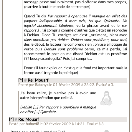
message passe mal. (vraiment, pas d'offense dans mes propos,
ça arrive à tout le monde de se tromper)
Quand Tu dis
Par rapport à openSuse il manque en effet des
paquets indispensable, à mon avis, tel que Qalculate. Un
logiciel absolument fabuleux.
, vu la phrase avant et le
par
rapport à
, j'ai compris comme d'autres que c'était un reproche
à Debian. Donc Tu corriges (et c'est _vraiment_ bien) avec
dans openSuse pas debian. Debian sont problème, pour moi,
dès le début, le lecteur ne comprend rien : phrase elliptique du
verbe puis
Debian sont problème
perso, ça m'a perdu, j'ai
recommencé le post en me disant "debian est un problème
??? kessyraconteçuilà." Puis j'ai compris...
Donc s'il faut expliquer, c'est que la fond est important mais la
forme aussi (regarde la politique)
[^]
#
Re: Mouarf
Posté par
Batchyx
le 01 février 2009 à 23:22
.
Évalué à
3
.
J'ai beau relire, je n'arrive pas à avoir une
autre interprétation que celle là.
Debian [...] Par rapport à openSuse il manque
en effet [...] Qalculate.
[^]
#
Re: Mouarf
Posté par
bubar🦥
le 02 février 2009 à 14:31
.
Évalué à
3
.