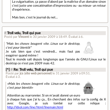
La vulgarisation, ça passe d'abord par la maîtrise d'un domaine sinon
c'est juste une concaténation d'impressions ou -au mieux- un retour
d'expérience.
Mais bon, c'est le journal du net...
#
Troll velu, Troll qui pue
Posté par
Vincent
le 30 janvier 2009 à 18:49
.
Évalué à
6
.
"Mais les choses bougent vite. Linux sur le desktop,
c'est pour bientôt"
Je sais bien que c'est vendredi... mais faut pas
exagérer quand même !
Tout le monde sait depuis longtemps que l'année de GNU/Linux sur le
desktop ce n'est pas 2009 mais 42.
[^]
#
Re: Troll velu, Troll qui pue
Posté par
jcs
(
site web personnel
)
le 31 janvier 2009 à 09:51
.
Évalué à
3
.
Mais les choses bougent vite. Linux sur le desktop,
c'est pour bientôt
Attention au marronnier. Si on m'avait donné un euro
à chaque fois que j'ai lu ça... En cherchant des infos sur la config de X
avec Google, je suis tombé sur cette relique :
http://ldsol.com/line/html/linemain.html