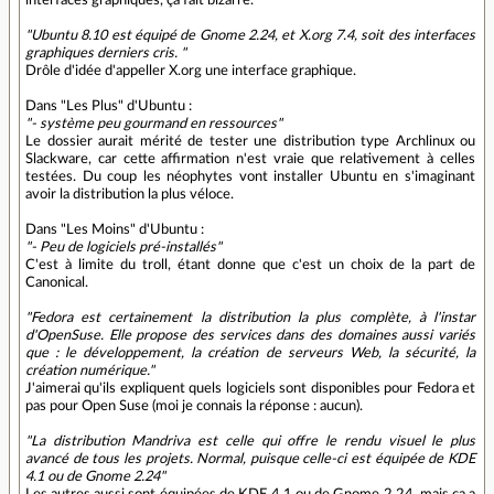
"Ubuntu 8.10 est équipé de Gnome 2.24, et X.org 7.4, soit des interfaces
graphiques derniers cris. "
Drôle d'idée d'appeller X.org une interface graphique.
Dans "Les Plus" d'Ubuntu :
"- système peu gourmand en ressources"
Le dossier aurait mérité de tester une distribution type Archlinux ou
Slackware, car cette affirmation n'est vraie que relativement à celles
testées. Du coup les néophytes vont installer Ubuntu en s'imaginant
avoir la distribution la plus véloce.
Dans "Les Moins" d'Ubuntu :
"- Peu de logiciels pré-installés"
C'est à limite du troll, étant donne que c'est un choix de la part de
Canonical.
"Fedora est certainement la distribution la plus complète, à l'instar
d'OpenSuse. Elle propose des services dans des domaines aussi variés
que : le développement, la création de serveurs Web, la sécurité, la
création numérique."
J'aimerai qu'ils expliquent quels logiciels sont disponibles pour Fedora et
pas pour Open Suse (moi je connais la réponse : aucun).
"La distribution Mandriva est celle qui offre le rendu visuel le plus
avancé de tous les projets. Normal, puisque celle-ci est équipée de KDE
4.1 ou de Gnome 2.24"
Les autres aussi sont équipées de KDE 4.1 ou de Gnome 2.24, mais ça a