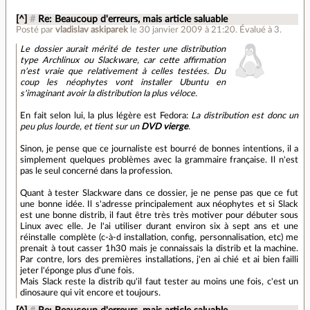
[^]
#
Re: Beaucoup d'erreurs, mais article saluable
Posté par
vladislav askiparek
le 30 janvier 2009 à 21:20
.
Évalué à
3
.
Le dossier aurait mérité de tester une distribution
type Archlinux ou Slackware, car cette affirmation
n'est vraie que relativement à celles testées. Du
coup les néophytes vont installer Ubuntu en
s'imaginant avoir la distribution la plus véloce.
En fait selon lui, la plus légère est Fedora:
La distribution est donc un
peu plus lourde, et tient sur un
DVD vierge
.
Sinon, je pense que ce journaliste est bourré de bonnes intentions, il a
simplement quelques problèmes avec la grammaire française. Il n'est
pas le seul concerné dans la profession.
Quant à tester Slackware dans ce dossier, je ne pense pas que ce fut
une bonne idée. Il s'adresse principalement aux néophytes et si Slack
est une bonne distrib, il faut être très très motiver pour débuter sous
Linux avec elle. Je l'ai utiliser durant environ six à sept ans et une
réinstalle complète (c-à-d installation, config, personnalisation, etc) me
prenait à tout casser 1h30 mais je connaissais la distrib et la machine.
Par contre, lors des premières installations, j'en ai chié et ai bien failli
jeter l'éponge plus d'une fois.
Mais Slack reste la distrib qu'il faut tester au moins une fois, c'est un
dinosaure qui vit encore et toujours.