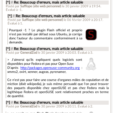
[^]
#
Re: Beaucoup d'erreurs, mais article saluable
Posté par
Sufflope
(
site web personnel
)
le 30 janvier 2009 à 19:54
.
Évalué à
-1
.
[^]
#
Re: Beaucoup d'erreurs, mais article saluable
Posté par
Sufflope
(
site web personnel
)
le 06 février 2009 à 20:17
.
Évalué à
1
.
Pourquoi -1 ? Le plugin Flash officiel et proprio
n'est pas installé par défaut sous Ubuntu, je corrige
donc l'auteur du commentaire conformément à sa
demande.
[^]
#
Re: Beaucoup d'erreurs, mais article saluable
Posté par
GeneralZod
le 30 janvier 2009 à 20:03
.
Évalué à
3
.
> J'aimerai qu'ils expliquent quels logiciels sont
disponibles pour Fedora et pas pour Open Suse
D'après
http://packages.opensuse-community.org
:
xmms2, ovirt, xenner, augeas, pyrenamer,
Ce n'est pas pour faire une course d'organes mâles de copulation et de
miction (dixit wikipedia), je suis même persuadé que l'on peut trouver
des paquets disponible chez openSUSE et pas chez Fedora mais la
logithèque Fedora et openSUSE sont relativement proches en terme
de quantité.
[^]
#
Re: Beaucoup d'erreurs, mais article saluable
Posté par
GeneralZod
le 30 janvier 2009 à 20:11
.
Évalué à
2
.