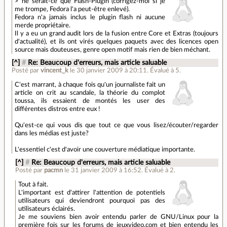
> ne serait-ce que Flash-Plugin (corrigez-moi si je
me trompe, Fedora l'a peut-être enlevé).
Fedora n'a jamais inclus le plugin flash ni aucune
merde propriétaire.
Il y a eu un grand audit lors de la fusion entre Core et Extras (toujours
d'actualité), et ils ont virés quelques paquets avec des licences open
source mais douteuses, genre open motif mais rien de bien méchant.
[^]
#
Re: Beaucoup d'erreurs, mais article saluable
Posté par
vincent_k
le 30 janvier 2009 à 20:11
.
Évalué à
5
.
C'est marrant, à chaque fois qu'un journaliste fait un
article on crit au scandale, la théorie du complot
toussa, ils essaient de montés les user des
différentes distros entre eux !
Qu'est-ce qui vous dis que tout ce que vous lisez/écouter/regarder
dans les médias est juste?
L'essentiel c'est d'avoir une couverture médiatique importante.
[^]
#
Re: Beaucoup d'erreurs, mais article saluable
Posté par
pacmn
le 31 janvier 2009 à 16:52
.
Évalué à
2
.
Tout à fait.
L'important est d'attirer l'attention de potentiels
utilisateurs qui deviendront pourquoi pas des
utilisateurs éclairés.
Je me souviens bien avoir entendu parler de GNU/Linux pour la
première fois sur les forums de jeuxvideo.com et bien entendu les