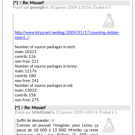
[^]
#
Re: Mouarf
Posté par
gemegik
le 30 janvier 2009 à 20:56
.
Évalué à
7
.
http://www.kirya.net/weblog/2009/01/17/counting-debian-
sourc(...)
:
Number of source packages in etch:
main: 10221
contrib: 126
non-free: 211
Number of source packages in lenny:
main: 12176
contrib: 180
non-free: 241
Number of source packages in sid:
main: 13032
contrib: 158
non-free: 275
[^]
#
Re: Mouarf
Posté par
IsNotGood
le 31 janvier 2009 à 00:14
.
Évalué à
1
.
Suffit de demander :-)
Comme on pouvait l'imaginer, pour Lenny ça
passe de 28 000 à 12 000. M'enfin, ça reste