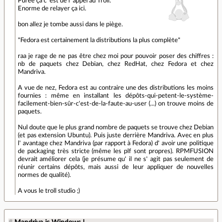
Purée ça c' est de l' appel au Troll.
Enorme de relayer ça ici.
bon allez je tombe aussi dans le piège.
"Fedora est certainement la distributions la plus complète"
raa je rage de ne pas être chez moi pour pouvoir poser des chiffres :
nb de paquets chez Debian, chez RedHat, chez Fedora et chez
Mandriva.
A vue de nez, Fedora est au contraire une des distributions les moins
fournies : même en installant les dépôts-qui-petent-le-système-
facilement-bien-sûr-c'est-de-la-faute-au-user (...) on trouve moins de
paquets.
Nul doute que le plus grand nombre de paquets se trouve chez Debian
(et pas extension Ubuntu). Puis juste derrière Mandriva. Avec en plus
l' avantage chez Mandriva (par rapport à Fedora) d' avoir une politique
de packaging très stricte (même les plf sont propres). RPMFUSION
devrait améliorer cela (je présume qu' il ne s' agit pas seulement de
réunir certains dépôts, mais aussi de leur appliquer de nouvelles
normes de qualité).
A vous le troll studio ;)