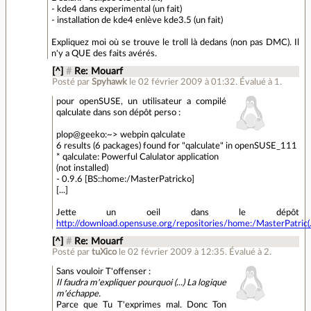
- kde4 dans experimental (un fait)
- installation de kde4 enlève kde3.5 (un fait)
Expliquez moi où se trouve le troll là dedans (non pas DMC). Il
n'y a QUE des faits avérés.
[^]
#
Re: Mouarf
Posté par
Spyhawk
le 02 février 2009 à 01:32
.
Évalué à
1
.
pour openSUSE, un utilisateur a compilé
qalculate dans son dépôt perso :
plop@geeko:~> webpin qalculate
6 results (6 packages) found for "qalculate" in openSUSE_111
* qalculate: Powerful Calulator application
(not installed)
- 0.9.6 [BS::home:/MasterPatricko]
[...]
Jette un oeil dans le dépôt
http://download.opensuse.org/repositories/home:/MasterPatric(..
[^]
#
Re: Mouarf
Posté par
tuXico
le 02 février 2009 à 12:35
.
Évalué à
2
.
Sans vouloir T'offenser :
Il faudra m'expliquer pourquoi (...) La logique
m'échappe.
Parce que Tu T'exprimes mal. Donc Ton