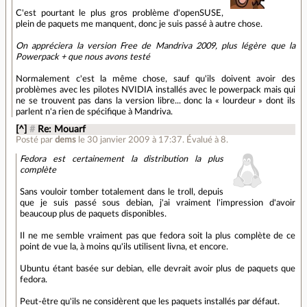
C'est pourtant le plus gros problème d'openSUSE,
plein de paquets me manquent, donc je suis passé à autre chose.
On appréciera la version Free de Mandriva 2009, plus légère que la
Powerpack + que nous avons testé
Normalement c'est la même chose, sauf qu'ils doivent avoir des
problèmes avec les pilotes NVIDIA installés avec le powerpack mais qui
ne se trouvent pas dans la version libre... donc la « lourdeur » dont ils
parlent n'a rien de spécifique à Mandriva.
[^]
#
Re: Mouarf
Posté par
dems
le 30 janvier 2009 à 17:37
.
Évalué à
8
.
Fedora est certainement la distribution la plus
complète
Sans vouloir tomber totalement dans le troll, depuis
que je suis passé sous debian, j'ai vraiment l'impression d'avoir
beaucoup plus de paquets disponibles.
Il ne me semble vraiment pas que fedora soit la plus complète de ce
point de vue la, à moins qu'ils utilisent livna, et encore.
Ubuntu étant basée sur debian, elle devrait avoir plus de paquets que
fedora.
Peut-être qu'ils ne considèrent que les paquets installés par défaut.