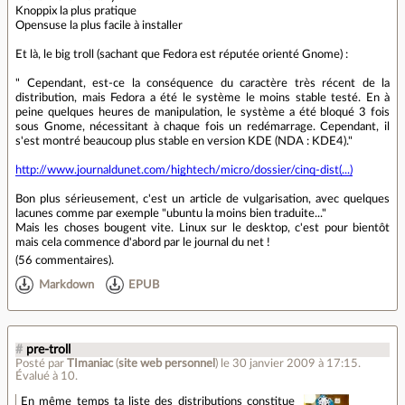
Knoppix la plus pratique
Opensuse la plus facile à installer
Et là, le big troll (sachant que Fedora est réputée orienté Gnome) :
" Cependant, est-ce la conséquence du caractère très récent de la
distribution, mais Fedora a été le système le moins stable testé. En à
peine quelques heures de manipulation, le système a été bloqué 3 fois
sous Gnome, nécessitant à chaque fois un redémarrage. Cependant, il
s'est montré beaucoup plus stable en version KDE (NDA : KDE4)."
http://www.journaldunet.com/hightech/micro/dossier/cinq-dist(...)
Bon plus sérieusement, c'est un article de vulgarisation, avec quelques
lacunes comme par exemple "ubuntu la moins bien traduite..."
Mais les choses bougent vite. Linux sur le desktop, c'est pour bientôt
mais cela commence d'abord par le journal du net !
(
56 commentaires
).
Markdown
EPUB
#
pre-troll
Posté par
TImaniac
(
site web personnel
)
le 30 janvier 2009 à 17:15
.
Évalué à
10
.
En même temps ta liste des distributions constitue