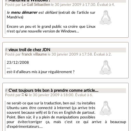
#
Mandriva is Windows !
Posté par
Le Gall Sébastien
le 30 janvier 2009 à 17:30
.
Évalué à
4
.
le
menu démarrer
est défilant
(extrait de l'article sur
Mandriva)
Encore un peu et le grand public va croire que Linux
n'est qu'une nouvelle version de Windows...
#
vieux troll de chez JDN
Posté par
franck villaume
le 30 janvier 2009 à 17:58
.
Évalué à
2
.
23/12/2008
....
est-il d'ailleurs mis à jour régulièrement ?
#
C'est toujours très bon à prendre comme article....
Posté par
ʭ ☯
le 30 janvier 2009 à 18:00
.
Évalué à
6
.
ne serait-ce que sur la traduction, ben oui : tu installes
Ubuntu sans être connecté à Internet (ça arrive très
souvent because wifi) et là t'es en English de partout.
Point. Bien sûr, il y a plein de manipulations possibles
pour éviter/corriger ça, mais c'est ce qui arrive à beaucoup
d'expérimentateurs....