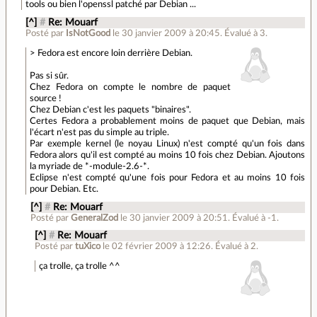
tools ou bien l'openssl patché par Debian ...
[^]
#
Re: Mouarf
Posté par
IsNotGood
le 30 janvier 2009 à 20:45
.
Évalué à
3
.
> Fedora est encore loin derrière Debian.
Pas si sûr.
Chez Fedora on compte le nombre de paquet
source
!
Chez Debian c'est les paquets "binaires".
Certes Fedora a probablement moins de paquet que Debian, mais
l'écart n'est pas du simple au triple.
Par exemple kernel (le noyau Linux) n'est compté qu'un fois dans
Fedora alors qu'il est compté au moins 10 fois chez Debian. Ajoutons
la myriade de *-module-2.6-*.
Eclipse n'est compté qu'une fois pour Fedora et au moins 10 fois
pour Debian. Etc.
[^]
#
Re: Mouarf
Posté par
GeneralZod
le 30 janvier 2009 à 20:51
.
Évalué à
-1
.
[^]
#
Re: Mouarf
Posté par
tuXico
le 02 février 2009 à 12:26
.
Évalué à
2
.
ça trolle, ça trolle ^^