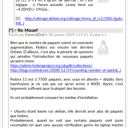
Là [1], il n'y en a qu'un, de Blu-ray... et c'est
logique : à l'heure actuelle, Lenny tient sur
~4,3DVD (~19Gio)...
[1]
http://cdimage.debian.org/cdimage/lenny_di_rc2/i386/jigdo-
bd(...)
[^]
#
Re: Mouarf
Posté par
GeneralZod
le 30 janvier 2009 à 19:41
.
Évalué à
1
.
Bien que le nombre de paquets soient en constante
augmentation, Fedora est encore loin derrière
Debian. D'ailleurs, c'est plus la pénurie de sponsors
qui pénalise l'introduction de nouveaux paquets
qu'autre chose.
https://admin.fedoraproject.org/pkgdb/collections/
http://blogs.koolwal.net/2008/12/19/counting-number-of-packa(...)
Fedora 11 est à 7500 paquets, avec ceux en attente + dépôts tiers
(rpmfusion), je ne suis pas sur qu'on arrive à 8000. Après, c'est
largement suffisant pour la plupart des besoins.
Ils ont probablement comparé les médias d'installation.
> Ubuntu étant basée sur debian, elle devrait avoir plus de paquets
que fedora.
Probablement, quand on voit que certains paquets sont juste
recompilés tel quel sans aucune vérification genre les laptop machin