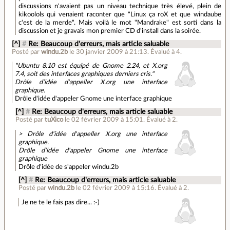
discussions n'avaient pas un niveau technique très élevé, plein de
kikoolols qui venaient raconter que "Linux ça roX et que windaube
c'est de la merde". Mais voilà le mot "Mandrake" est sorti dans la
discussion et je gravais mon premier CD d'install dans la soirée.
[^]
#
Re: Beaucoup d'erreurs, mais article saluable
Posté par
windu.2b
le 30 janvier 2009 à 21:13
.
Évalué à
4
.
"Ubuntu 8.10 est équipé de Gnome 2.24, et X.org
7.4, soit des interfaces graphiques derniers cris."
Drôle d'idée d'appeller X.org une interface
graphique.
Drôle d'idée d'appeler Gnome une interface graphique
[^]
#
Re: Beaucoup d'erreurs, mais article saluable
Posté par
tuXico
le 02 février 2009 à 15:01
.
Évalué à
2
.
> Drôle d'idée d'appeller X.org une interface
graphique.
Drôle d'idée d'appeler Gnome une interface
graphique
Drôle d'idée de s'appeler windu.2b
[^]
#
Re: Beaucoup d'erreurs, mais article saluable
Posté par
windu.2b
le 02 février 2009 à 15:16
.
Évalué à
2
.
Je ne te le fais pas dire... :-)