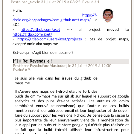
Posté par
_alex
le 31 juillet 2019 à 08:22
.
Évalué à
1
.
Hum,
-
https://f-
droid.org/en/packages/com.github.axet.maps/
-->
404
-
https://github.com/axet
--> all project moved to
https://gitlab.com/axet/
-
https://gitlab.com/users/axet/projects
: pas de projet maps,
excepté omin aka maps.me
Est-ce qu'il s'agit bien de maps.me ?
[^]
#
Re: Revends le !
Posté par
Psychofox
(
Mastodon
)
le 31 juillet 2019 à 12:30
.
Évalué à
9
.
Je suis allé voir dans les issues du github de
maps.me
Il s'avère que maps de f-droid était le fork des
buids de omim/maps.me sur gitlab sur lequel le support de google
analytics et des pubs étaient retirées. Les auteurs de omim
semblaient ennuyé (euphémisme) que l'auteur de ces builds
mentionnaient leur addresse email et leur bugtracker et de devoir
faire du support pour les versions f-droid. Je pense que la raison la
plus importante de leur énervement vient de la monétisation de
leur appli par les pubs et le store google qui n'était plus réalisée et
le fait que la build f-droid utilisait leur infrastructure pour