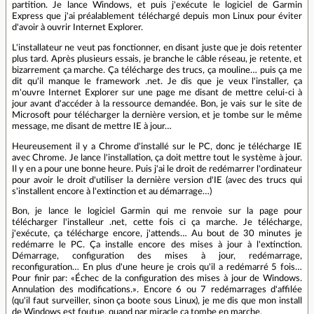
partition. Je lance Windows, et puis j'exécute le logiciel de Garmin
Express que j'ai préalablement téléchargé depuis mon Linux pour éviter
d'avoir à ouvrir Internet Explorer.
L'installateur ne veut pas fonctionner, en disant juste que je dois retenter
plus tard. Après plusieurs essais, je branche le câble réseau, je retente, et
bizarrement ça marche. Ça télécharge des trucs, ça mouline… puis ça me
dit qu'il manque le framework .net. Je dis que je veux l'installer, ça
m'ouvre Internet Explorer sur une page me disant de mettre celui-ci à
jour avant d'accéder à la ressource demandée. Bon, je vais sur le site de
Microsoft pour télécharger la dernière version, et je tombe sur le même
message, me disant de mettre IE à jour…
Heureusement il y a Chrome d'installé sur le PC, donc je télécharge IE
avec Chrome. Je lance l'installation, ça doit mettre tout le système à jour.
Il y en a pour une bonne heure. Puis j'ai le droit de redémarrer l'ordinateur
pour avoir le droit d'utiliser la dernière version d'IE (avec des trucs qui
s'installent encore à l'extinction et au démarrage…)
Bon, je lance le logiciel Garmin qui me renvoie sur la page pour
télécharger l'installeur .net, cette fois ci ça marche. Je télécharge,
j'exécute, ça télécharge encore, j'attends… Au bout de 30 minutes je
redémarre le PC. Ça installe encore des mises à jour à l'extinction.
Démarrage, configuration des mises à jour, redémarrage,
reconfiguration… En plus d'une heure je crois qu'il a redémarré 5 fois…
Pour finir par: «Échec de la configuration des mises à jour de Windows.
Annulation des modifications.». Encore 6 ou 7 redémarrages d'affilée
(qu'il faut surveiller, sinon ça boote sous Linux), je me dis que mon install
de Windows est foutue, quand par miracle ça tombe en marche.