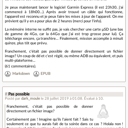
Je peux maintenant lancer le logiciel Garmin Express (il est 23h30, j'ai
commencé à 18h00…). Après avoir trouvé un câble qui fonctionne,
l'appareil est reconnu et je peux faire les mises à jour de l'appareil. On me
prévient qu'il y en a pour plus de 2 heures (merci pour l'info).
La mémoire interne ne suffit pas, je vais chercher une carte µSD (une bas
de gamme de 4Go, car la 64Go que j'ai est trop grosse pour lui). Ça
télécharge encore, ça transfère… Finalement, mission accomplie à minuit
quinze, plus tôt que prévu.
Franchement, c'était pas possible de donner directement un fichier
image? Un coup de dd et c'est réglé, ou même ADB ou équivalent, et puis
multi-plateforme…
(
61 commentaires
).
Markdown
EPUB
#
Pas possible
Posté par
dark_moule
le 28 juillet 2019 à 01:08
.
Évalué à
10
.
Franchement, c'était pas possible de donner
directement un fichier image?
Certainement pas ! Imagine qu'ils l'aient fait ? Sais tu
seulement ce que tu aurais fait de ta soirée dans ce cas ? Holala non !