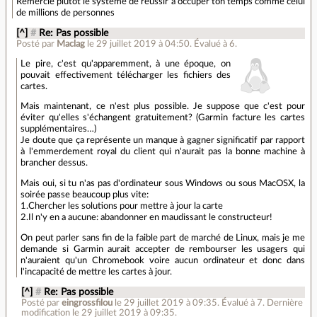
Remercie plutôt le système de réussir à occuper ton temps comme celui
de millions de personnes
[^]
#
Re: Pas possible
Posté par
Maclag
le 29 juillet 2019 à 04:50
.
Évalué à
6
.
Le pire, c'est qu'apparemment, à une époque, on
pouvait effectivement télécharger les fichiers des
cartes.
Mais maintenant, ce n'est plus possible. Je suppose que c'est pour
éviter qu'elles s'échangent gratuitement? (Garmin facture les cartes
supplémentaires…)
Je doute que ça représente un manque à gagner significatif par rapport
à l'emmerdement royal du client qui n'aurait pas la bonne machine à
brancher dessus.
Mais oui, si tu n'as pas d'ordinateur sous Windows ou sous MacOSX, la
soirée passe beaucoup plus vite:
1.Chercher les solutions pour mettre à jour la carte
2.Il n'y en a aucune: abandonner en maudissant le constructeur!
On peut parler sans fin de la faible part de marché de Linux, mais je me
demande si Garmin aurait accepter de rembourser les usagers qui
n'auraient qu'un Chromebook voire aucun ordinateur et donc dans
l'incapacité de mettre les cartes à jour.
[^]
#
Re: Pas possible
Posté par
eingrossfilou
le 29 juillet 2019 à 09:35
.
Évalué à
7
.
Dernière
modification le 29 juillet 2019 à 09:35.