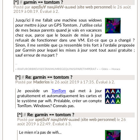
[^]
#
garmin == tomtom ?
Posté par
ǝpɐןƃu∀ nǝıɥʇʇɐW-ǝɹɹǝıԀ
(
site web personnel
)
le 26 août
2019 à 08:19
.
Évalué à
2
.
Jusqu'ici il me fallait une machine sous widows
pour mettre à jour un GPS Tomtom. J'utilise celui
de mes beaux parents quand je vais en vacances
chez eux, parce que le bousin de mise à jour
refusait de fonctionner dans une VM. Est-ce que ça a changé ?
Sinon, il me semble que ça ressemble très fort à l’ordalie proposée
par Garmin pour lequel les mises à jour sont tout aussi gratuite ;
sauf erreur de ma part ?
« IRAFURORBREVISESTANIMUMREGEQUINISIPARETIMPERAT » — Odes — Horace
[^]
#
Re: garmin == tomtom ?
Posté par
Maderios
le 26 août 2019 à 17:35
.
Évalué à
2
.
Je possède un
TomTom
qui met à jour
gratuitement et automatiquement les cartes et
le système par wifi. Préalable, créer un compte
TomTom. Windows? Connais pas.
[^]
#
Re: garmin == tomtom ?
Posté par
ǝpɐןƃu∀ nǝıɥʇʇɐW-ǝɹɹǝıԀ
(
site web personnel
)
le 26
août 2019 à 22:49
.
Évalué à
3
.
Le mien n’a pas de wifi…