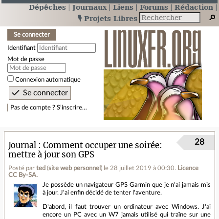
Dépêches
Journaux
Liens
Forums
Rédaction
🎙️ Projets Libres
Se connecter
Identifiant
Mot de passe
Connexion automatique
Pas de compte ? S’inscrire…
28
Journal
Comment occuper une soirée:
mettre à jour son GPS
Posté par
ted
(
site web personnel
)
le 28 juillet 2019 à 00:30
.
Licence
CC By‑SA.
Je possède un navigateur GPS Garmin que je n'ai jamais mis
à jour. J'ai enfin décidé de tenter l'aventure.
D'abord, il faut trouver un ordinateur avec Windows. J'ai
encore un PC avec un W7 jamais utilisé qui traîne sur une