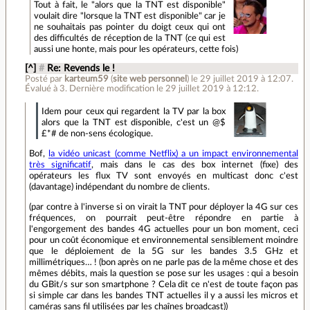
Tout à fait, le "alors que la TNT est disponible"
voulait dire "lorsque la TNT est disponible" car je
ne souhaitais pas pointer du doigt ceux qui ont
des difficultés de réception de la TNT (ce qui est
aussi une honte, mais pour les opérateurs, cette fois)
[^]
#
Re: Revends le !
Posté par
karteum59
(
site web personnel
)
le 29 juillet 2019 à 12:07
.
Évalué à
3
.
Dernière modification le 29 juillet 2019 à 12:12.
Idem pour ceux qui regardent la TV par la box
alors que la TNT est disponible, c'est un @$
£*# de non-sens écologique.
Bof,
la vidéo unicast (comme Netflix) a un impact environnemental
très significatif
, mais dans le cas des box internet (fixe) des
opérateurs les flux TV sont envoyés en multicast donc c'est
(davantage) indépendant du nombre de clients.
(par contre à l'inverse si on virait la TNT pour déployer la 4G sur ces
fréquences, on pourrait peut-être répondre en partie à
l'engorgement des bandes 4G actuelles pour un bon moment, ceci
pour un coût économique et environnemental sensiblement moindre
que le déploiement de la 5G sur les bandes 3.5 GHz et
millimétriques… ! (bon après on ne parle pas de la même chose et des
mêmes débits, mais la question se pose sur les usages : qui a besoin
du GBit/s sur son smartphone ? Cela dit ce n'est de toute façon pas
si simple car dans les bandes TNT actuelles il y a aussi les micros et
caméras sans fil utilisées par les chaînes broadcast))