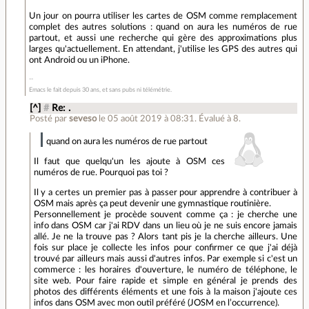
Un jour on pourra utiliser les cartes de OSM comme remplacement
complet des autres solutions : quand on aura les numéros de rue
partout, et aussi une recherche qui gère des approximations plus
larges qu'actuellement. En attendant, j'utilise les GPS des autres qui
ont Android ou un iPhone.
Emacs le fait depuis 30 ans, et sans pubs ni télémétrie.
[^]
#
Re: .
Posté par
seveso
le 05 août 2019 à 08:31
.
Évalué à
8
.
quand on aura les numéros de rue partout
Il faut que quelqu'un les ajoute à OSM ces
numéros de rue. Pourquoi pas toi ?
Il y a certes un premier pas à passer pour apprendre à contribuer à
OSM mais après ça peut devenir une gymnastique routinière.
Personnellement je procède souvent comme ça : je cherche une
info dans OSM car j'ai RDV dans un lieu où je ne suis encore jamais
allé. Je ne la trouve pas ? Alors tant pis je la cherche ailleurs. Une
fois sur place je collecte les infos pour confirmer ce que j'ai déjà
trouvé par ailleurs mais aussi d'autres infos. Par exemple si c'est un
commerce : les horaires d'ouverture, le numéro de téléphone, le
site web. Pour faire rapide et simple en général je prends des
photos des différents éléments et une fois à la maison j'ajoute ces
infos dans OSM avec mon outil préféré (JOSM en l’occurrence).