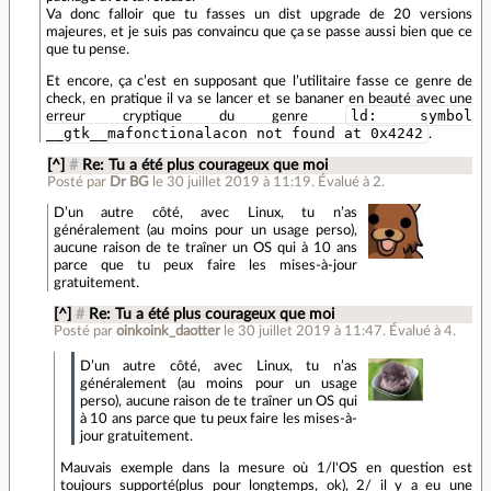
Va donc falloir que tu fasses un dist upgrade de 20 versions
majeures, et je suis pas convaincu que ça se passe aussi bien que ce
que tu pense.
Et encore, ça c’est en supposant que l’utilitaire fasse ce genre de
check, en pratique il va se lancer et se bananer en beauté avec une
ld: symbol
erreur cryptique du genre
__gtk__mafonctionalacon not found at 0x4242
.
[^]
#
Re: Tu a été plus courageux que moi
Posté par
Dr BG
le 30 juillet 2019 à 11:19
.
Évalué à
2
.
D’un autre côté, avec Linux, tu n’as
généralement (au moins pour un usage perso),
aucune raison de te traîner un OS qui à 10 ans
parce que tu peux faire les mises-à-jour
gratuitement.
[^]
#
Re: Tu a été plus courageux que moi
Posté par
oinkoink_daotter
le 30 juillet 2019 à 11:47
.
Évalué à
4
.
D’un autre côté, avec Linux, tu n’as
généralement (au moins pour un usage
perso), aucune raison de te traîner un OS qui
à 10 ans parce que tu peux faire les mises-à-
jour gratuitement.
Mauvais exemple dans la mesure où 1/l'OS en question est
toujours supporté(plus pour longtemps, ok), 2/ il y a eu une