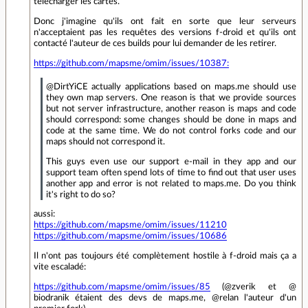
télécharger les cartes.
Donc j'imagine qu'ils ont fait en sorte que leur serveurs
n'acceptaient pas les requêtes des versions f-droid et qu'ils ont
contacté l'auteur de ces builds pour lui demander de les retirer.
https://github.com/mapsme/omim/issues/10387:
@DirtYiCE actually applications based on maps.me should use
they own map servers. One reason is that we provide sources
but not server infrastructure, another reason is maps and code
should correspond: some changes should be done in maps and
code at the same time. We do not control forks code and our
maps should not correspond it.
This guys even use our support e-mail in they app and our
support team often spend lots of time to find out that user uses
another app and error is not related to maps.me. Do you think
it's right to do so?
aussi:
https://github.com/mapsme/omim/issues/11210
https://github.com/mapsme/omim/issues/10686
Il n'ont pas toujours été complètement hostile à f-droid mais ça a
vite escaladé:
https://github.com/mapsme/omim/issues/85
(@zverik et @
biodranik étaient des devs de maps.me, @relan l'auteur d'un