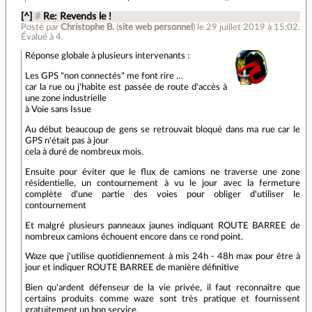
[^]
#
Re: Revends le !
Posté par
Christophe B.
(
site web personnel
)
le 29 juillet 2019 à 15:02
.
Évalué à
4
.
Réponse globale à plusieurs intervenants :
Les GPS "non connectés" me font rire …
car la rue ou j'habite est passée de route d'accès à
une zone industrielle
à Voie sans Issue
Au début beaucoup de gens se retrouvait bloqué dans ma rue car le
GPS n'était pas à jour
cela à duré de nombreux mois.
Ensuite pour éviter que le flux de camions ne traverse une zone
résidentielle, un contournement à vu le jour avec la fermeture
complète d'une partie des voies pour obliger d'utiliser le
contournement
Et malgré plusieurs panneaux jaunes indiquant ROUTE BARREE de
nombreux camions échouent encore dans ce rond point.
Waze que j'utilise quotidiennement à mis 24h - 48h max pour être à
jour et indiquer ROUTE BARREE de manière définitive
Bien qu'ardent défenseur de la vie privée, il faut reconnaître que
certains produits comme waze sont très pratique et fournissent
gratuitement un bon service.