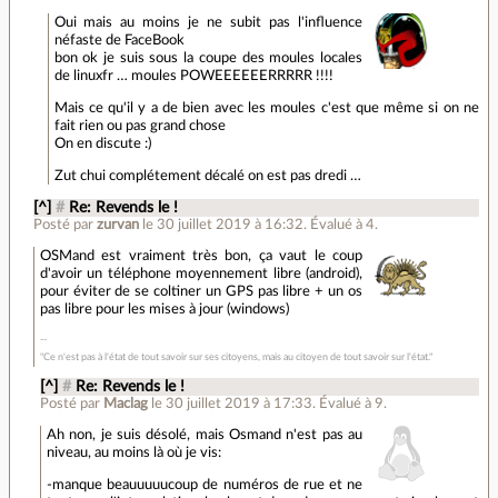
Oui mais au moins je ne subit pas l'influence
néfaste de FaceBook
bon ok je suis sous la coupe des moules locales
de linuxfr … moules POWEEEEEERRRRR !!!!
Mais ce qu'il y a de bien avec les moules c'est que même si on ne
fait rien ou pas grand chose
On en discute :)
Zut chui complétement décalé on est pas dredi …
[^]
#
Re: Revends le !
Posté par
zurvan
le 30 juillet 2019 à 16:32
.
Évalué à
4
.
OSMand est vraiment très bon, ça vaut le coup
d'avoir un téléphone moyennement libre (android),
pour éviter de se coltiner un GPS pas libre + un os
pas libre pour les mises à jour (windows)
"Ce n'est pas à l'état de tout savoir sur ses citoyens, mais au citoyen de tout savoir sur l'état."
[^]
#
Re: Revends le !
Posté par
Maclag
le 30 juillet 2019 à 17:33
.
Évalué à
9
.
Ah non, je suis désolé, mais Osmand n'est pas au
niveau, au moins là où je vis:
-manque beauuuuucoup de numéros de rue et ne