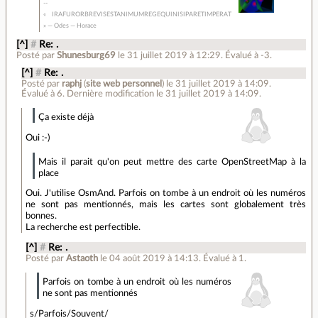
« IRAFURORBREVISESTANIMUMREGEQUINISIPARETIMPERAT
» — Odes — Horace
[^]
#
Re: .
Posté par
Shunesburg69
le 31 juillet 2019 à 12:29
.
Évalué à
-3
.
[^]
#
Re: .
Posté par
raphj
(
site web personnel
)
le 31 juillet 2019 à 14:09
.
Évalué à
6
.
Dernière modification le 31 juillet 2019 à 14:09.
Ça existe déjà
Oui :-)
Mais il parait qu'on peut mettre des carte OpenStreetMap à la
place
Oui. J'utilise OsmAnd. Parfois on tombe à un endroit où les numéros
ne sont pas mentionnés, mais les cartes sont globalement très
bonnes.
La recherche est perfectible.
[^]
#
Re: .
Posté par
Astaoth
le 04 août 2019 à 14:13
.
Évalué à
1
.
Parfois on tombe à un endroit où les numéros
ne sont pas mentionnés
s/Parfois/Souvent/