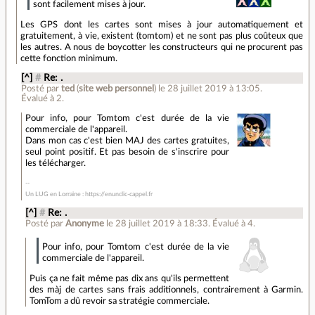
sont facilement mises à jour.
Les GPS dont les cartes sont mises à jour automatiquement et
gratuitement, à vie, existent (tomtom) et ne sont pas plus coûteux que
les autres. A nous de boycotter les constructeurs qui ne procurent pas
cette fonction minimum.
[^]
#
Re: .
Posté par
ted
(
site web personnel
)
le 28 juillet 2019 à 13:05
.
Évalué à
2
.
Pour info, pour Tomtom c'est durée de la vie
commerciale de l'appareil.
Dans mon cas c'est bien MAJ des cartes gratuites,
seul point positif. Et pas besoin de s'inscrire pour
les télécharger.
Un LUG en Lorraine : https://enunclic-cappel.fr
[^]
#
Re: .
Posté par
Anonyme
le 28 juillet 2019 à 18:33
.
Évalué à
4
.
Pour info, pour Tomtom c'est durée de la vie
commerciale de l'appareil.
Puis ça ne fait même pas dix ans qu'ils permettent
des màj de cartes sans frais additionnels, contrairement à Garmin.
TomTom a dû revoir sa stratégie commerciale.