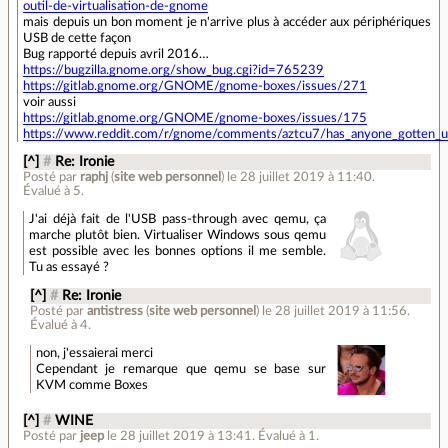
outil-de-virtualisation-de-gnome
mais depuis un bon moment je n'arrive plus à accéder aux périphériques
USB de cette façon
Bug rapporté depuis avril 2016…
https://bugzilla.gnome.org/show_bug.cgi?id=765239
https://gitlab.gnome.org/GNOME/gnome-boxes/issues/271
voir aussi
https://gitlab.gnome.org/GNOME/gnome-boxes/issues/175
https://www.reddit.com/r/gnome/comments/aztcu7/has_anyone_gotten_us
[^]
#
Re: Ironie
Posté par
raphj
(
site web personnel
)
le 28 juillet 2019 à 11:40
.
Évalué à
5
.
J'ai déjà fait de l'USB pass-through avec qemu, ça
marche plutôt bien. Virtualiser Windows sous qemu
est possible avec les bonnes options il me semble.
Tu as essayé ?
[^]
#
Re: Ironie
Posté par
antistress
(
site web personnel
)
le 28 juillet 2019 à 11:56
.
Évalué à
4
.
non, j'essaierai merci
Cependant je remarque que qemu se base sur
KVM comme Boxes
[^]
#
WINE
Posté par
jeep
le 28 juillet 2019 à 13:41
.
Évalué à
1
.