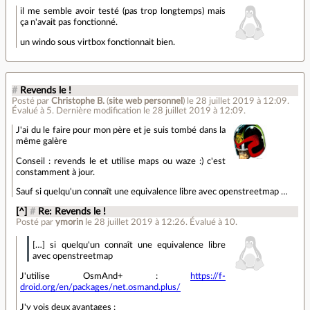
il me semble avoir testé (pas trop longtemps) mais
ça n'avait pas fonctionné.
un windo sous virtbox fonctionnait bien.
#
Revends le !
Posté par
Christophe B.
(
site web personnel
)
le 28 juillet 2019 à 12:09
.
Évalué à
5
.
Dernière modification le 28 juillet 2019 à 12:09.
J'ai du le faire pour mon père et je suis tombé dans la
même galère
Conseil : revends le et utilise maps ou waze :) c'est
constamment à jour.
Sauf si quelqu'un connaît une equivalence libre avec openstreetmap …
[^]
#
Re: Revends le !
Posté par
ymorin
le 28 juillet 2019 à 12:26
.
Évalué à
10
.
[…] si quelqu'un connaît une equivalence libre
avec openstreetmap
J'utilise OsmAnd+ :
https://f-
droid.org/en/packages/net.osmand.plus/
J'y vois deux avantages :