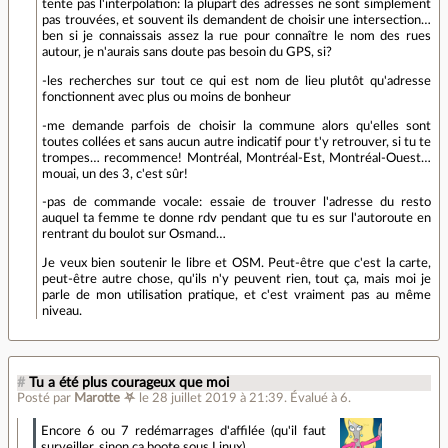
tente pas l'interpolation: la plupart des adresses ne sont simplement
pas trouvées, et souvent ils demandent de choisir une intersection…
ben si je connaissais assez la rue pour connaître le nom des rues
autour, je n'aurais sans doute pas besoin du GPS, si?
-les recherches sur tout ce qui est nom de lieu plutôt qu'adresse
fonctionnent avec plus ou moins de bonheur
-me demande parfois de choisir la commune alors qu'elles sont
toutes collées et sans aucun autre indicatif pour t'y retrouver, si tu te
trompes… recommence! Montréal, Montréal-Est, Montréal-Ouest…
mouai, un des 3, c'est sûr!
-pas de commande vocale: essaie de trouver l'adresse du resto
auquel ta femme te donne rdv pendant que tu es sur l'autoroute en
rentrant du boulot sur Osmand…
Je veux bien soutenir le libre et OSM. Peut-être que c'est la carte,
peut-être autre chose, qu'ils n'y peuvent rien, tout ça, mais moi je
parle de mon utilisation pratique, et c'est vraiment pas au même
niveau.
#
Tu a été plus courageux que moi
Posté par
Marotte ⛧
le 28 juillet 2019 à 21:39
.
Évalué à
6
.
Encore 6 ou 7 redémarrages d'affilée (qu'il faut
surveiller, sinon ça boote sous Linux),