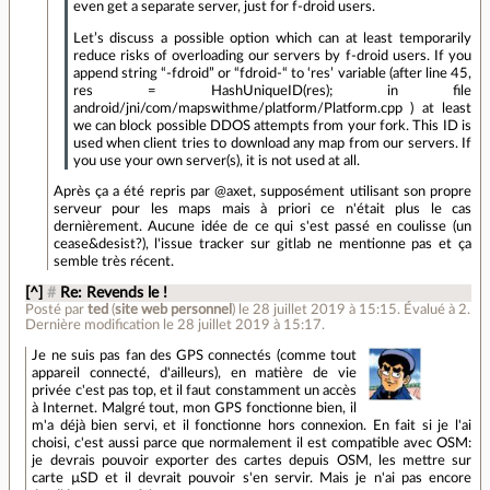
even get a separate server, just for f-droid users.
Let’s discuss a possible option which can at least temporarily
reduce risks of overloading our servers by f-droid users. If you
append string “-fdroid” or “fdroid-“ to ‘res’ variable (after line 45,
res = HashUniqueID(res); in file
android/jni/com/mapswithme/platform/Platform.cpp ) at least
we can block possible DDOS attempts from your fork. This ID is
used when client tries to download any map from our servers. If
you use your own server(s), it is not used at all.
Après ça a été repris par @axet, supposément utilisant son propre
serveur pour les maps mais à priori ce n'était plus le cas
dernièrement. Aucune idée de ce qui s'est passé en coulisse (un
cease&desist?), l'issue tracker sur gitlab ne mentionne pas et ça
semble très récent.
[^]
#
Re: Revends le !
Posté par
ted
(
site web personnel
)
le 28 juillet 2019 à 15:15
.
Évalué à
2
.
Dernière modification le 28 juillet 2019 à 15:17.
Je ne suis pas fan des GPS connectés (comme tout
appareil connecté, d'ailleurs), en matière de vie
privée c'est pas top, et il faut constamment un accès
à Internet. Malgré tout, mon GPS fonctionne bien, il
m'a déjà bien servi, et il fonctionne hors connexion. En fait si je l'ai
choisi, c'est aussi parce que normalement il est compatible avec OSM:
je devrais pouvoir exporter des cartes depuis OSM, les mettre sur
carte µSD et il devrait pouvoir s'en servir. Mais je n'ai pas encore