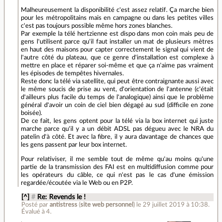
Malheureusement la disponibilité c'est assez relatif. Ça marche bien
pour les métropolitains mais en campagne ou dans les petites villes
c'est pas toujours possible même hors zones blanches.
Par exemple la télé hertzienne est dispo dans mon coin mais peu de
gens l'utilisent parce qu'il faut installer un mat de plusieurs mètres
en haut des maisons pour capter correctement le signal qui vient de
l'autre côté du plateau, que ce genre d'installation est complexe à
mettre en place et réparer soi-même et que ça n'aime pas vraiment
les épisodes de tempêtes hivernales.
Reste donc la télé via satellite, qui peut être contraignante aussi avec
le même soucis de prise au vent, d'orientation de l'antenne (c'était
d'ailleurs plus facile du temps de l'analogique) ainsi que le problème
général d'avoir un coin de ciel bien dégagé au sud (difficile en zone
boisée).
De ce fait, les gens optent pour la télé via la box internet qui juste
marche parce qu'il y a un débit ADSL pas dégueu avec le NRA du
patelin d'à côté. Et avec la fibre, il y aura davantage de chances que
les gens passent par leur box internet.
Pour relativiser, il me semble tout de même qu'au moins qu'une
partie de la transmission des FAI est en multidiffusion comme pour
les opérateurs du câble, ce qui n'est pas le cas d'une émission
regardée/écoutée via le Web ou en P2P.
[^]
#
Re: Revends le !
Posté par
antistress
(
site web personnel
)
le 29 juillet 2019 à 10:38
.
Évalué à
4
.