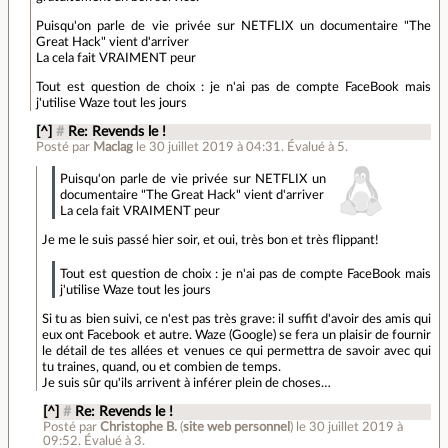
Puisqu'on parle de vie privée sur NETFLIX un documentaire "The
Great Hack" vient d'arriver
La cela fait VRAIMENT peur
Tout est question de choix : je n'ai pas de compte FaceBook mais
j'utilise Waze tout les jours
[^]
#
Re: Revends le !
Posté par
Maclag
le 30 juillet 2019 à 04:31
.
Évalué à
5
.
Puisqu'on parle de vie privée sur NETFLIX un
documentaire "The Great Hack" vient d'arriver
La cela fait VRAIMENT peur
Je me le suis passé hier soir, et oui, très bon et très flippant!
Tout est question de choix : je n'ai pas de compte FaceBook mais
j'utilise Waze tout les jours
Si tu as bien suivi, ce n'est pas très grave: il suffit d'avoir des amis qui
eux ont Facebook et autre. Waze (Google) se fera un plaisir de fournir
le détail de tes allées et venues ce qui permettra de savoir avec qui
tu traines, quand, ou et combien de temps.
Je suis sûr qu'ils arrivent à inférer plein de choses…
[^]
#
Re: Revends le !
Posté par
Christophe B.
(
site web personnel
)
le 30 juillet 2019 à
09:52
.
Évalué à
3
.