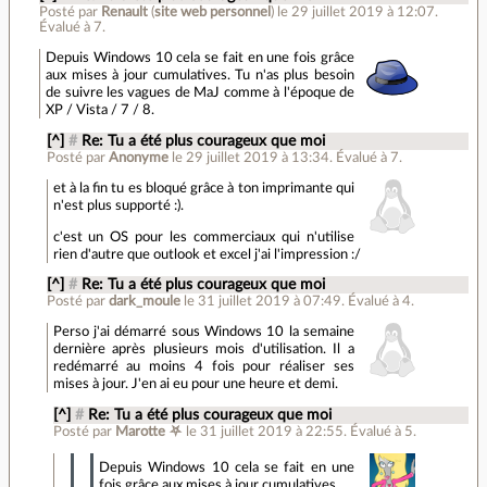
Posté par
Renault
(
site web personnel
)
le 29 juillet 2019 à 12:07
.
Évalué à
7
.
Depuis Windows 10 cela se fait en une fois grâce
aux mises à jour cumulatives. Tu n'as plus besoin
de suivre les vagues de MaJ comme à l'époque de
XP / Vista / 7 / 8.
[^]
#
Re: Tu a été plus courageux que moi
Posté par
Anonyme
le 29 juillet 2019 à 13:34
.
Évalué à
7
.
et à la fin tu es bloqué grâce à ton imprimante qui
n'est plus supporté :).
c'est un OS pour les commerciaux qui n'utilise
rien d'autre que outlook et excel j'ai l'impression :/
[^]
#
Re: Tu a été plus courageux que moi
Posté par
dark_moule
le 31 juillet 2019 à 07:49
.
Évalué à
4
.
Perso j'ai démarré sous Windows 10 la semaine
dernière après plusieurs mois d'utilisation. Il a
redémarré au moins 4 fois pour réaliser ses
mises à jour. J'en ai eu pour une heure et demi.
[^]
#
Re: Tu a été plus courageux que moi
Posté par
Marotte ⛧
le 31 juillet 2019 à 22:55
.
Évalué à
5
.
Depuis Windows 10 cela se fait en une
fois grâce aux mises à jour cumulatives.