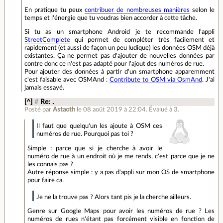
En pratique tu peux
contribuer de nombreuses manières
selon le
temps et l'énergie que tu voudras bien accorder à cette tâche.
Si tu as un smartphone Android je te recommande l'appli
StreetComplete
qui permet de compléter très facilement et
rapidement (et aussi de façon un peu ludique) les données OSM déjà
existantes. Ça ne permet pas d'ajouter de nouvelles données par
contre donc ce n'est pas adapté pour l'ajout des numéros de rue.
Pour ajouter des données à partir d'un smartphone apparemment
c'est faisable avec OSMAnd :
Contribute to OSM via OsmAnd
. J'ai
jamais essayé.
[^]
#
Re: .
Posté par
Astaoth
le 08 août 2019 à 22:04
.
Évalué à
3
.
Il faut que quelqu'un les ajoute à OSM ces
numéros de rue. Pourquoi pas toi ?
Simple : parce que si je cherche à avoir le
numéro de rue à un endroit où je me rends, c'est parce que je ne
les connais pas ?
Autre réponse simple : y a pas d'appli sur mon OS de smartphone
pour faire ca.
Je ne la trouve pas ? Alors tant pis je la cherche ailleurs.
Genre sur Google Maps pour avoir les numéros de rue ? Les
numéros de rues n'étant pas forcément visible en fonction de