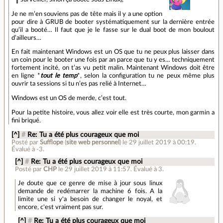
Je ne m’en souviens pas de tête mais il y a une option
pour dire à GRUB de booter systématiquement sur la dernière entrée
qu’il a booté… Il faut que je le fasse sur le dual boot de mon boulout
d’ailleurs…
En fait maintenant Windows est un OS que tu ne peux plus laisser dans
un coin pour le booter une fois par an parce que tu y es… techniquement
fortement incité, on t’as vu petit malin. Maintenant Windows doit être
en ligne *
tout le temp
*, selon la configuration tu ne peux même plus
ouvrir ta sessions si tu n’es pas relié à Internet…
Windows est un OS de merde, c’est tout.
Pour la petite histoire, vous allez voir elle est très courte, mon garmin a
fini briqué.
[^]
#
Re: Tu a été plus courageux que moi
Posté par
Sufflope
(
site web personnel
)
le 29 juillet 2019 à 00:19
.
Évalué à
-3
.
[^]
#
Re: Tu a été plus courageux que moi
Posté par
CHP
le 29 juillet 2019 à 11:57
.
Évalué à
3
.
Je doute que ce genre de mise à jour sous linux
demande de redémarrer la machine 6 fois. A la
limite une si y'a besoin de changer le noyal, et
encore, c'est vraiment pas sur.
[^]
#
Re: Tu a été plus courageux que moi