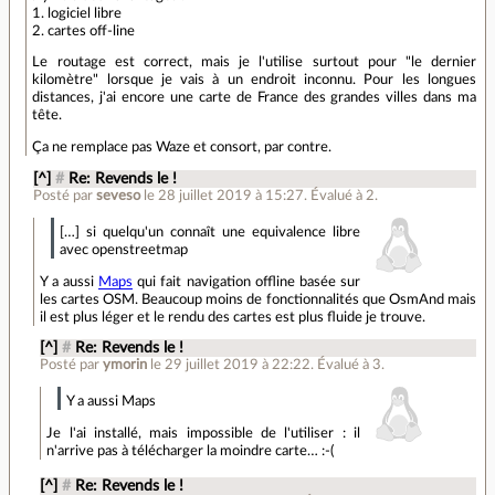
1. logiciel libre
2. cartes off-line
Le routage est correct, mais je l'utilise surtout pour "le dernier
kilomètre" lorsque je vais à un endroit inconnu. Pour les longues
distances, j'ai encore une carte de France des grandes villes dans ma
tête.
Ça ne remplace pas Waze et consort, par contre.
[^]
#
Re: Revends le !
Posté par
seveso
le 28 juillet 2019 à 15:27
.
Évalué à
2
.
[…] si quelqu'un connaît une equivalence libre
avec openstreetmap
Y a aussi
Maps
qui fait navigation offline basée sur
les cartes OSM. Beaucoup moins de fonctionnalités que OsmAnd mais
il est plus léger et le rendu des cartes est plus fluide je trouve.
[^]
#
Re: Revends le !
Posté par
ymorin
le 29 juillet 2019 à 22:22
.
Évalué à
3
.
Y a aussi Maps
Je l'ai installé, mais impossible de l'utiliser : il
n'arrive pas à télécharger la moindre carte… :-(
[^]
#
Re: Revends le !