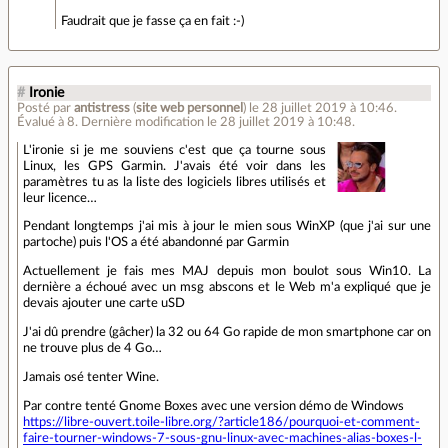
Faudrait que je fasse ça en fait :-)
#
Ironie
Posté par
antistress
(
site web personnel
)
le 28 juillet 2019 à 10:46
.
Évalué à
8
.
Dernière modification le 28 juillet 2019 à 10:48.
L'ironie si je me souviens c'est que ça tourne sous
Linux, les GPS Garmin. J'avais été voir dans les
paramètres tu as la liste des logiciels libres utilisés et
leur licence…
Pendant longtemps j'ai mis à jour le mien sous WinXP (que j'ai sur une
partoche) puis l'OS a été abandonné par Garmin
Actuellement je fais mes MAJ depuis mon boulot sous Win10. La
dernière a échoué avec un msg abscons et le Web m'a expliqué que je
devais ajouter une carte uSD
J'ai dû prendre (gâcher) la 32 ou 64 Go rapide de mon smartphone car on
ne trouve plus de 4 Go…
Jamais osé tenter Wine.
Par contre tenté Gnome Boxes avec une version démo de Windows
https://libre-ouvert.toile-libre.org/?article186/pourquoi-et-comment-
faire-tourner-windows-7-sous-gnu-linux-avec-machines-alias-boxes-l-