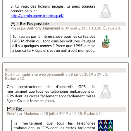
Si tu veux des fichiers images, tu peux toujours
prendre ceux-ci:
http://garmin.openstreetmap.nl/
[^]
#
Re: Pas possible
Posté par
Anthony Jaguenaud
le 09 août 2019 à 10:30
.
Évalué à
3
.
Tu n’aurais pas la même chose pour les cartes des
GPS Michelin qui sont dans les voitures Peugeot
d’il y a quelques années ? Parce que 199€ la mise
à jour carte + logiciel c’est un poil trop à mon goût.
#
.
Posté par
raphj
(
site web personnel
)
le 28 juillet 2019 à 09:53
.
Évalué à
10
.
Ces constructeurs de d'appareils GPS, ils
mériteraient que tous les téléphones embarquent un
GPS dont les cartes facilement sont facilement mises
à jour. Ça leur ferait les pieds.
[^]
#
Re: .
Posté par
Maderios
le 28 juillet 2019 à 12:38
.
Évalué à
1
.
ils mériteraient que tous les téléphones
embarquent un GPS dont les cartes facilement