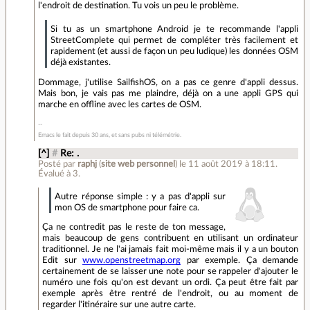
l'endroit de destination. Tu vois un peu le problème.
Si tu as un smartphone Android je te recommande l'appli
StreetComplete qui permet de compléter très facilement et
rapidement (et aussi de façon un peu ludique) les données OSM
déjà existantes.
Dommage, j'utilise SailfishOS, on a pas ce genre d'appli dessus.
Mais bon, je vais pas me plaindre, déjà on a une appli GPS qui
marche en offline avec les cartes de OSM.
Emacs le fait depuis 30 ans, et sans pubs ni télémétrie.
[^]
#
Re: .
Posté par
raphj
(
site web personnel
)
le 11 août 2019 à 18:11
.
Évalué à
3
.
Autre réponse simple : y a pas d'appli sur
mon OS de smartphone pour faire ca.
Ça ne contredit pas le reste de ton message,
mais beaucoup de gens contribuent en utilisant un ordinateur
traditionnel. Je ne l'ai jamais fait moi-même mais il y a un bouton
Edit sur
www.openstreetmap.org
par exemple. Ça demande
certainement de se laisser une note pour se rappeler d'ajouter le
numéro une fois qu'on est devant un ordi. Ça peut être fait par
exemple après être rentré de l'endroit, ou au moment de
regarder l'itinéraire sur une autre carte.