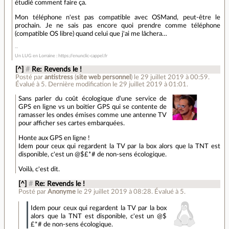
étudié comment faire ça.
Mon téléphone n'est pas compatible avec OSMand, peut-être le
prochain. Je ne sais pas encore quoi prendre comme téléphone
(compatible OS libre) quand celui que j'ai me lâchera…
Un LUG en Lorraine : https://enunclic-cappel.fr
[^]
#
Re: Revends le !
Posté par
antistress
(
site web personnel
)
le 29 juillet 2019 à 00:59
.
Évalué à
5
.
Dernière modification le 29 juillet 2019 à 01:01.
Sans parler du coût écologique d'une service de
GPS en ligne vs un boitier GPS qui se contente de
ramasser les ondes émises comme une antenne TV
pour afficher ses cartes embarquées.
Honte aux GPS en ligne !
Idem pour ceux qui regardent la TV par la box alors que la TNT est
disponible, c'est un @$£*# de non-sens écologique.
Voilà, c'est dit.
[^]
#
Re: Revends le !
Posté par
Anonyme
le 29 juillet 2019 à 08:28
.
Évalué à
5
.
Idem pour ceux qui regardent la TV par la box
alors que la TNT est disponible, c'est un @$
£*# de non-sens écologique.