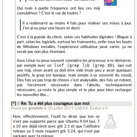
Oui mais à quelle fréquence ont lieu ces màj
cumulatives ? C’est le cas de toutes ?
Il a redémarré au moins 4 fois pour réaliser ses mises à jour.
J'en ai eu pour une heure et demi.
C’est à la gueule du client, selon ces habitudes digitales ! Blague à
part, selon les logiciels, surtout les framworks, enfin tous les bouts
de Windows installés, l’expérience utilisateur peut varier, ça ne
serait pas non plus étonnant.
Sous Linux tu peux souvent connaître les processus à re-démarrer,
lsof |grep lib |grep DEL
par exmple avec un
(qui suit
une màj, sinon avant ça doit être vide (mais peu y avoir quelques
positifs, le grep est basique, mais simple à se souvenir du couo)).
Des fois ya pas trop de choses c’est analysable, des fois un reboot,
pas forcément nécessaire dans l’absolu, techniquement
nécessaire, ça reste le plus simple et le plus pour bien recharger
les nouvelles libs…
[^]
#
Re: Tu a été plus courageux que moi
Posté par
groumly
le 30 juillet 2019 à 08:06
.
Évalué à
9
.
Non, effectivement, l’outil te dirais que ton os
n’est pas supporté, parce que Ubuntu 9.04 (oui, 7
a 10 ans déjà) vient avec gtk 2.1 et que l’utilitaire
release ya 3 mois requiert gtk 3.24, qui n’est pas
package avec ta release.