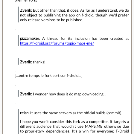
premier fork)
Zverik:
But other than that, it does. As far as I understand, we do
not object to publishing the app on f-droid, though we'd prefer
only release versions to be published.
.
pizzamaker:
A thread for its inclusion has been created at
https://f-droid.org/forums/topic/maps-me/
.
Zverik:
thanks!
.
[…entre temps le fork sort sur f-droid…]
.
Zverik:
I wonder how does it do map downloading…
.
relan:
It uses the same servers as the official builds (commit).
I hope you won't consider this fork as a competitor. It targets a
different audience that wouldn't use MAPS.ME otherwise due
to proprietary dependencies. It's a win for everyone: F-Droid