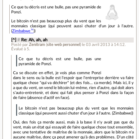
Ce que tu décris est une bulle, pas une pyramide de
Ponzi.
Le bitcoin n'est pas beaucoup plus du vent que les
monnaies classique (qui peuvent aussi chuter d'un jour à l'autre.
(
Zimbabwe
))
[^]
#
Re: Ah, ah, ah
Posté par
Zenitram
(
site web personnel
)
le 03 avril 2013 à 14:12
.
Évalué à
5
.
Ce que tu décris est une bulle, pas une
pyramide de Ponzi.
Ca se discute en effet, je vois plus comme Ponzi
dans le sens ou la bulle est l'espoir que l'entreprise derrière va faire
quelque chose "qui va déchirer" (et des fois… ca merde). Mais ici, il y
a que du vent, on vend le bitcoin lui-même, rien d'autre, qui doit alors
s'auto-entretenir, et donc qui fait plus penser à Ponzi dans la façon
de faire (absence d'actif en face).
Le bitcoin n'est pas beaucoup plus du vent que les monnaies
classique (qui peuvent aussi chuter d'un jour à l'autre. (Zimbabwe))
Oui, des fois ça merde aussi, mais à la base il n'y avait pas que du
vent, mais un état qui essayait de faire quelque chose tout ensemble,
avec une tentative de maîtrise de la monnaie, alors que le bitcoin n'a
aucune maîtrise, donc ça peut amener qu'à des problèmes. D'un côté