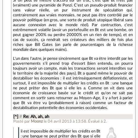
Si on peut se mettre d'accord sur un truc, c'est que Bt n'est pas
(vraiment) une pyramide de Ponzi. C'est un pseudo-produit financier
sans valeur réelle, un pur instrument de spéculation qui,
contrairement aux vraies monnaies, ne peut pas être contrôlé par le
pouvoir politique (en gros, une sorte de produit utopique libéral sans
aucune connexion avec le monde réel). Par contruction, c'est
extrêmement volatile (avoir un portefeuille en Bt est une bombe, on
peut gagner 200% ou perdre 20000% en un rien de temps), et en
cas de succès, ça rendrait ses créateurs des milliers de fois plus
riches que Bill Gates (on parle de pourcentages de la richesse
mondiale dans quelques mains).
L'un dans l'autre, je pense sincèrement que Bt va être interdit par les
gouvernements s'il prend trop d'essort (bien entendu, on pourra
toujours avoir un compte, mais les transactions seront interdites sur
le territoire de la majorité des pays). Bt a quand même le pouvoir de
destabiliser les économies : il est intrinsèquement déflationniste, et
surtout, il est impossible de multiplier les crédits en Bt : une banque
ne peut prêter des Bt que si elle les a. Comme on vit dans une
économie de croissance basée sur le crédit et qu'on ne sait pas
comment en sortir sans retourner au Moyen-Age, il y a fort à parier
que Bt va être vu (probablement à raison) comme un facteur de
destabilisation potentielle des économies occidentales.
[^]
#
Re: Ah, ah, ah
Posté par
Moonz
le 04 avril 2013 à 13:58
.
Évalué à
2
.
il est impossible de multiplier les crédits en Bt
: une banque ne peut prêter des Bt que si elle