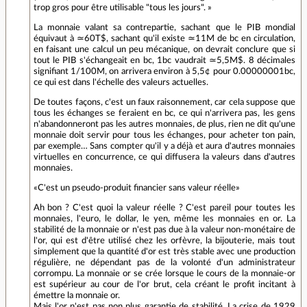
trop gros pour être utilisable "tous les jours". »
La monnaie valant sa contrepartie, sachant que le PIB mondial
équivaut à ≃60T$, sachant qu'il existe ≃11M de bc en circulation,
en faisant une calcul un peu mécanique, on devrait conclure que si
tout le PIB s'échangeait en bc, 1bc vaudrait ≃5,5M$. 8 décimales
signifiant 1/100M, on arrivera environ à 5,5¢ pour 0.00000001bc,
ce qui est dans l'échelle des valeurs actuelles.
De toutes façons, c'est un faux raisonnement, car cela suppose que
tous les échanges se feraient en bc, ce qui n'arrivera pas, les gens
n'abandonneront pas les autres monnaies, de plus, rien ne dit qu'une
monnaie doit servir pour tous les échanges, pour acheter ton pain,
par exemple… Sans compter qu'il y a déjà et aura d'autres monnaies
virtuelles en concurrence, ce qui diffusera la valeurs dans d'autres
monnaies.
«C'est un pseudo-produit financier sans valeur réelle»
Ah bon ? C'est quoi la valeur réelle ? C'est pareil pour toutes les
monnaies, l'euro, le dollar, le yen, même les monnaies en or. La
stabilité de la monnaie or n'est pas due à la valeur non-monétaire de
l'or, qui est d'être utilisé chez les orfèvre, la bijouterie, mais tout
simplement que la quantité d'or est très stable avec une production
régulière, ne dépendant pas de la volonté d'un administrateur
corrompu. La monnaie or se crée lorsque le cours de la monnaie-or
est supérieur au cour de l'or brut, cela créant le profit incitant à
émettre la monnaie or.
Mais l'or n'est pas non plus garantie de stabilité. La crise de 1929