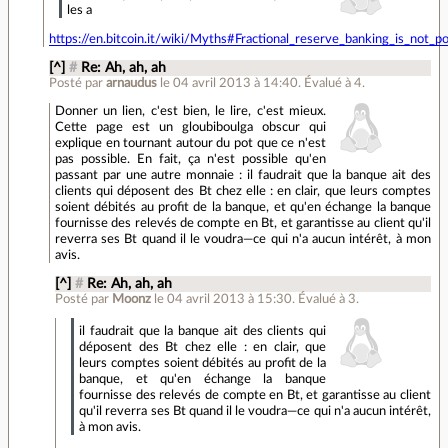
les a
https://en.bitcoin.it/wiki/Myths#Fractional_reserve_banking_is_not_po
[^]
#
Re: Ah, ah, ah
Posté par
arnaudus
le 04 avril 2013 à 14:40
.
Évalué à
4
.
Donner un lien, c'est bien, le lire, c'est mieux.
Cette page est un gloubiboulga obscur qui
explique en tournant autour du pot que ce n'est
pas possible. En fait, ça n'est possible qu'en
passant par une autre monnaie : il faudrait que la banque ait des
clients qui déposent des Bt chez elle : en clair, que leurs comptes
soient débités au profit de la banque, et qu'en échange la banque
fournisse des relevés de compte en Bt, et garantisse au client qu'il
reverra ses Bt quand il le voudra—ce qui n'a aucun intérêt, à mon
avis.
[^]
#
Re: Ah, ah, ah
Posté par
Moonz
le 04 avril 2013 à 15:30
.
Évalué à
3
.
il faudrait que la banque ait des clients qui
déposent des Bt chez elle : en clair, que
leurs comptes soient débités au profit de la
banque, et qu'en échange la banque
fournisse des relevés de compte en Bt, et garantisse au client
qu'il reverra ses Bt quand il le voudra—ce qui n'a aucun intérêt,
à mon avis.