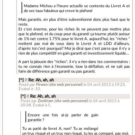
Madame Michou a l'heure actuelle se contente du Livret A et
de ses taux fabuleux qui creve le plafond
Mais garantis, en plus d'être subventionné donc plus haut que le
reste.
Et c'est énorme, pour les riches ils ne peuvent pas mettre plus
que le plafond, et du coup pour du garanti ça tourne plutôt autour
de 1% net contre 1.75% pour le livret A. aujourd’hui, les "riches "
mettent pas mal de sous dans le Livret A et LDD d'ailleurs,
d'après toi c'est pourquoi? Moi je dirai que c'est parce que il n'y a
rien de plus compétitif en gain garanti et investissement liquide…
A part la jalousie des "riches", il n'y a rien dans tes commentaires :
tu ne connais rien à l'économie, loue la déflation, et ne sait pas
faire de différence gain garanti ou pas garanti.
[^]
#
Re: Ah, ah, ah
Posté par
Firwen
(
site web personnel
)
le 04 avril 2013 à 19:25
.
Évalué à
-10
.
[^]
#
Re: Ah, ah, ah
Posté par
Zenitram
(
site web personnel
)
le 04 avril 2013 à
20:38
.
Évalué à
5
.
Encore une fois ai-je parler de gain
garantie ?
Tu as parlé de livret A, non? Tu as mélangé
un truc risqué et un truc non risqué, tu les as comparé, pas moi.