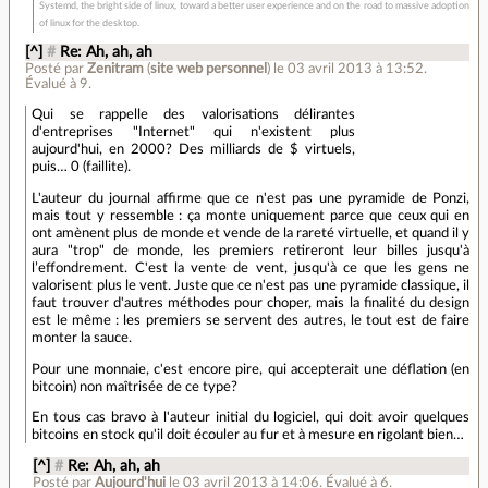
Systemd, the bright side of linux, toward a better user experience and on the road to massive adoption
of linux for the desktop.
[^]
#
Re: Ah, ah, ah
Posté par
Zenitram
(
site web personnel
)
le 03 avril 2013 à 13:52
.
Évalué à
9
.
Qui se rappelle des valorisations délirantes
d'entreprises "Internet" qui n'existent plus
aujourd'hui, en 2000? Des milliards de $ virtuels,
puis… 0 (faillite).
L'auteur du journal affirme que ce n'est pas une pyramide de Ponzi,
mais tout y ressemble : ça monte uniquement parce que ceux qui en
ont amènent plus de monde et vende de la rareté virtuelle, et quand il y
aura "trop" de monde, les premiers retireront leur billes jusqu'à
l’effondrement. C'est la vente de vent, jusqu'à ce que les gens ne
valorisent plus le vent. Juste que ce n'est pas une pyramide classique, il
faut trouver d'autres méthodes pour choper, mais la finalité du design
est le même : les premiers se servent des autres, le tout est de faire
monter la sauce.
Pour une monnaie, c'est encore pire, qui accepterait une déflation (en
bitcoin) non maîtrisée de ce type?
En tous cas bravo à l'auteur initial du logiciel, qui doit avoir quelques
bitcoins en stock qu'il doit écouler au fur et à mesure en rigolant bien…
[^]
#
Re: Ah, ah, ah
Posté par
Aujourd'hui
le 03 avril 2013 à 14:06
.
Évalué à
6
.