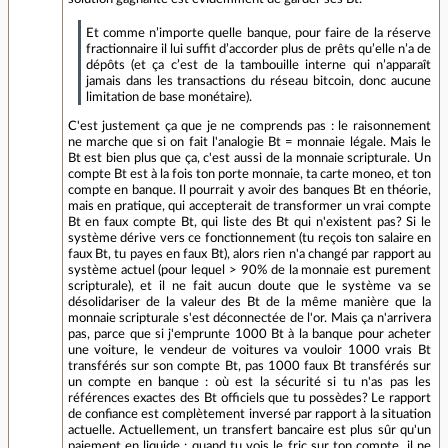
Et comme n’importe quelle banque, pour faire de la réserve
fractionnaire il lui suffit d’accorder plus de prêts qu’elle n’a de
dépôts (et ça c’est de la tambouille interne qui n’apparaît
jamais dans les transactions du réseau bitcoin, donc aucune
limitation de base monétaire).
C'est justement ça que je ne comprends pas : le raisonnement
ne marche que si on fait l'analogie Bt = monnaie légale. Mais le
Bt est bien plus que ça, c'est aussi de la monnaie scripturale. Un
compte Bt est à la fois ton porte monnaie, ta carte moneo, et ton
compte en banque. Il pourrait y avoir des banques Bt en théorie,
mais en pratique, qui accepterait de transformer un vrai compte
Bt en faux compte Bt, qui liste des Bt qui n'existent pas? Si le
système dérive vers ce fonctionnement (tu reçois ton salaire en
faux Bt, tu payes en faux Bt), alors rien n'a changé par rapport au
système actuel (pour lequel > 90% de la monnaie est purement
scripturale), et il ne fait aucun doute que le système va se
désolidariser de la valeur des Bt de la même manière que la
monnaie scripturale s'est déconnectée de l'or. Mais ça n'arrivera
pas, parce que si j'emprunte 1000 Bt à la banque pour acheter
une voiture, le vendeur de voitures va vouloir 1000 vrais Bt
transférés sur son compte Bt, pas 1000 faux Bt transférés sur
un compte en banque : où est la sécurité si tu n'as pas les
références exactes des Bt officiels que tu possèdes? Le rapport
de confiance est complètement inversé par rapport à la situation
actuelle. Actuellement, un transfert bancaire est plus sûr qu'un
paiement en liquide : quand tu vois le fric sur ton compte, il ne