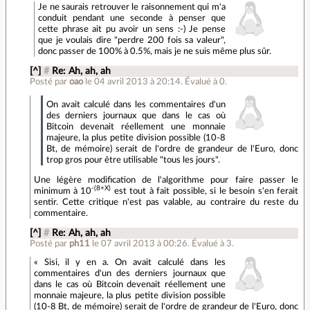
Je ne saurais retrouver le raisonnement qui m'a
conduit pendant une seconde à penser que
cette phrase ait pu avoir un sens :-) Je pense
que je voulais dire "perdre 200 fois sa valeur",
donc passer de 100% à 0.5%, mais je ne suis même plus sûr.
[^]
#
Re: Ah, ah, ah
Posté par
oao
le 04 avril 2013 à 20:14
.
Évalué à
0
.
On avait calculé dans les commentaires d'un
des derniers journaux que dans le cas où
Bitcoin devenait réellement une monnaie
majeure, la plus petite division possible (10-8
Bt, de mémoire) serait de l'ordre de grandeur de l'Euro, donc
trop gros pour être utilisable "tous les jours".
Une légère modification de l'algorithme pour faire passer le
-(8+X)
minimum à 10
est tout à fait possible, si le besoin s'en ferait
sentir. Cette critique n'est pas valable, au contraire du reste du
commentaire.
[^]
#
Re: Ah, ah, ah
Posté par
ph11
le 07 avril 2013 à 00:26
.
Évalué à
3
.
« Sisi, il y en a. On avait calculé dans les
commentaires d'un des derniers journaux que
dans le cas où Bitcoin devenait réellement une
monnaie majeure, la plus petite division possible
(10-8 Bt, de mémoire) serait de l'ordre de grandeur de l'Euro, donc