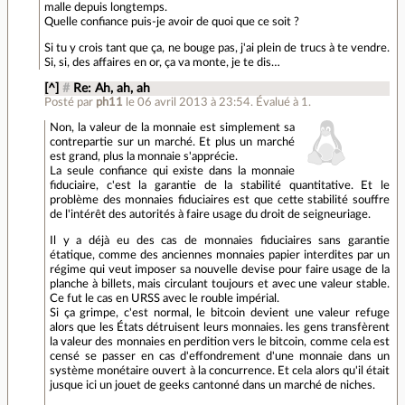
malle depuis longtemps.
Quelle confiance puis-je avoir de quoi que ce soit ?
Si tu y crois tant que ça, ne bouge pas, j'ai plein de trucs à te vendre.
Si, si, des affaires en or, ça va monte, je te dis…
[^]
#
Re: Ah, ah, ah
Posté par
ph11
le 06 avril 2013 à 23:54
.
Évalué à
1
.
Non, la valeur de la monnaie est simplement sa
contrepartie sur un marché. Et plus un marché
est grand, plus la monnaie s'apprécie.
La seule confiance qui existe dans la monnaie
fiduciaire, c'est la garantie de la stabilité quantitative. Et le
problème des monnaies fiduciaires est que cette stabilité souffre
de l'intérêt des autorités à faire usage du droit de seigneuriage.
Il y a déjà eu des cas de monnaies fiduciaires sans garantie
étatique, comme des anciennes monnaies papier interdites par un
régime qui veut imposer sa nouvelle devise pour faire usage de la
planche à billets, mais circulant toujours et avec une valeur stable.
Ce fut le cas en URSS avec le rouble impérial.
Si ça grimpe, c'est normal, le bitcoin devient une valeur refuge
alors que les États détruisent leurs monnaies. les gens transfèrent
la valeur des monnaies en perdition vers le bitcoin, comme cela est
censé se passer en cas d'effondrement d'une monnaie dans un
système monétaire ouvert à la concurrence. Et cela alors qu'il était
jusque ici un jouet de geeks cantonné dans un marché de niches.