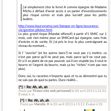
j'ai simplement citer le livret A comme épargne de Madame
Michu à défaut d'avoir accés à un panier d'investissements
plus risqué certes et mais plus lucratif pour les petits
budets.
http://www.boursorama.com/banque-en-ligne/assurance-
vie/gestion-pilotee.html
Le plus grand risque (Mandat offensif) à partir d'1 SMIC sur 1
mois, soit rien même pour un SMICard qui épargne, sans frais
d'entrée ni de sortie. Et j'ai pris le truc le plus contraignant au
niveau du montant…
Si l' "ouvrier" (et les autres laors?) ne veut pas s'y mettre, ce
n'est pas parce qu'il ne peut pas, mais parce qu'il ne veut pas.
Et si il se plaint de ne pas pouvoir, oui il est stupide (ou il veut le
beurre et l'argent du beurre, mais ça les "riches" n'ont pas non
plus).
Donc oui, tu racontes n'importe quoi, et tu as démontré que tu
ne sais pas de quoi tu parles. Dure réalité…
[^]
#
Re: Ah, ah, ah
Posté par
Firwen
(
site web personnel
)
le 04 avril 2013 à 22:33
.
Évalué à
-6
.
[^]
#
Re: Ah, ah, ah
Posté par
Marotte ⛧
le 05 avril 2013 à 13:12
.
Évalué à
10
.