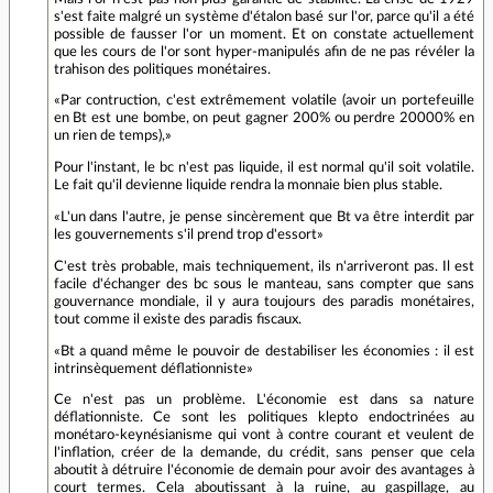
s'est faite malgré un système d'étalon basé sur l'or, parce qu'il a été
possible de fausser l'or un moment. Et on constate actuellement
que les cours de l'or sont hyper-manipulés afin de ne pas révéler la
trahison des politiques monétaires.
«Par contruction, c'est extrêmement volatile (avoir un portefeuille
en Bt est une bombe, on peut gagner 200% ou perdre 20000% en
un rien de temps),»
Pour l'instant, le bc n'est pas liquide, il est normal qu'il soit volatile.
Le fait qu'il devienne liquide rendra la monnaie bien plus stable.
«L'un dans l'autre, je pense sincèrement que Bt va être interdit par
les gouvernements s'il prend trop d'essort»
C'est très probable, mais techniquement, ils n'arriveront pas. Il est
facile d'échanger des bc sous le manteau, sans compter que sans
gouvernance mondiale, il y aura toujours des paradis monétaires,
tout comme il existe des paradis fiscaux.
«Bt a quand même le pouvoir de destabiliser les économies : il est
intrinsèquement déflationniste»
Ce n'est pas un problème. L'économie est dans sa nature
déflationniste. Ce sont les politiques klepto endoctrinées au
monétaro-keynésianisme qui vont à contre courant et veulent de
l'inflation, créer de la demande, du crédit, sans penser que cela
aboutit à détruire l'économie de demain pour avoir des avantages à
court termes. Cela aboutissant à la ruine, au gaspillage, au