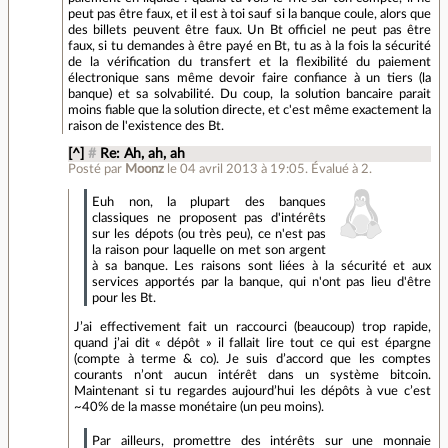
peut pas être faux, et il est à toi sauf si la banque coule, alors que
des billets peuvent être faux. Un Bt officiel ne peut pas être
faux, si tu demandes à être payé en Bt, tu as à la fois la sécurité
de la vérification du transfert et la flexibilité du paiement
électronique sans même devoir faire confiance à un tiers (la
banque) et sa solvabilité. Du coup, la solution bancaire parait
moins fiable que la solution directe, et c'est même exactement la
raison de l'existence des Bt.
[^]
#
Re: Ah, ah, ah
Posté par
Moonz
le 04 avril 2013 à 19:05
.
Évalué à
2
.
Euh non, la plupart des banques
classiques ne proposent pas d'intérêts
sur les dépots (ou très peu), ce n'est pas
la raison pour laquelle on met son argent
à sa banque. Les raisons sont liées à la sécurité et aux
services apportés par la banque, qui n'ont pas lieu d'être
pour les Bt.
J’ai effectivement fait un raccourci (beaucoup) trop rapide,
quand j’ai dit « dépôt » il fallait lire tout ce qui est épargne
(compte à terme & co). Je suis d’accord que les comptes
courants n’ont aucun intérêt dans un système bitcoin.
Maintenant si tu regardes aujourd’hui les dépôts à vue c’est
~40% de la masse monétaire (un peu moins).
Par ailleurs, promettre des intérêts sur une monnaie