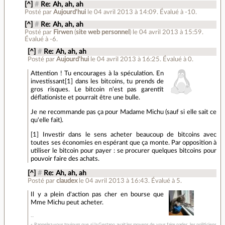
[^]
#
Re: Ah, ah, ah
Posté par
Aujourd'hui
le 04 avril 2013 à 14:09
.
Évalué à
-10
.
[^]
#
Re: Ah, ah, ah
Posté par
Firwen
(
site web personnel
)
le 04 avril 2013 à 15:59
.
Évalué à
-6
.
[^]
#
Re: Ah, ah, ah
Posté par
Aujourd'hui
le 04 avril 2013 à 16:25
.
Évalué à
0
.
Attention ! Tu encourages à la spéculation. En
investissant[1] dans les bitcoins, tu prends de
gros risques. Le bitcoin n'est pas garentît
déflationiste et pourrait être une bulle.
Je ne recommande pas ça pour Madame Michu (sauf si elle sait ce
qu'elle fait).
[1] Investir dans le sens acheter beaucoup de bitcoins avec
toutes ses économies en espérant que ça monte. Par opposition à
utiliser le bitcoin pour payer : se procurer quelques bitcoins pour
pouvoir faire des achats.
[^]
#
Re: Ah, ah, ah
Posté par
claudex
le 04 avril 2013 à 16:43
.
Évalué à
5
.
Il y a plein d'action pas cher en bourse que
Mme Michu peut acheter.
« Rappelez-vous toujours que si la Gestapo avait les moyens de vous faire parler, les politiciens