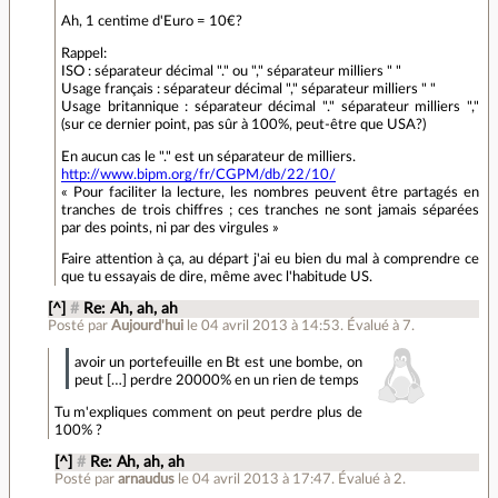
Ah, 1 centime d'Euro = 10€?
Rappel:
ISO : séparateur décimal "." ou "," séparateur milliers " "
Usage français : séparateur décimal "," séparateur milliers " "
Usage britannique : séparateur décimal "." séparateur milliers ","
(sur ce dernier point, pas sûr à 100%, peut-être que USA?)
En aucun cas le "." est un séparateur de milliers.
http://www.bipm.org/fr/CGPM/db/22/10/
« Pour faciliter la lecture, les nombres peuvent être partagés en
tranches de trois chiffres ; ces tranches ne sont jamais séparées
par des points, ni par des virgules »
Faire attention à ça, au départ j'ai eu bien du mal à comprendre ce
que tu essayais de dire, même avec l'habitude US.
[^]
#
Re: Ah, ah, ah
Posté par
Aujourd'hui
le 04 avril 2013 à 14:53
.
Évalué à
7
.
avoir un portefeuille en Bt est une bombe, on
peut […] perdre 20000% en un rien de temps
Tu m'expliques comment on peut perdre plus de
100% ?
[^]
#
Re: Ah, ah, ah
Posté par
arnaudus
le 04 avril 2013 à 17:47
.
Évalué à
2
.