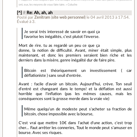
ont, eux, les moyens de vous faire taire. » Coluche
[^]
#
Re: Ah, ah, ah
Posté par
Zenitram
(
site web personnel
)
le 04 avril 2013 à 17:54
.
Évalué à
3
.
Je serai trés interessé de savoir en quoi ça
favorise les inégalités, c'est plutot l'inverse.
Mort de rire. tu as regardé un peu ce que ça
donne, la notion de difficulté. Avant, miner était simple, plus
maintenant, et donc les premiers seraient bien riche et les
derniers dans la misère, genre inégalité dur de faire pire.
Bitcoin est théoriquement un investissement ( car
déflationiste ) sans seuil d'entrée.
Avant : facile d'avoir un bitcoin. Aujourd'hui, crève. Ton seuil
d'entré est changeant dans le temps! et la déflation est aussi
horrible que l'inflation (pas les mêmes causes, mais les
conséquences sont la grosse merde dans la vraie vie)
Même quelqu'un de modeste peut s'acheter sa fraction de
bitcoin, chose impossible avec la bourse,
C'est vrai que mettre 10€ dans l'achat d'une action, c'est trop
cher… Faut arrêter les conneries, Tout le monde peut s'amuser en
bourse. Avec ses risques.