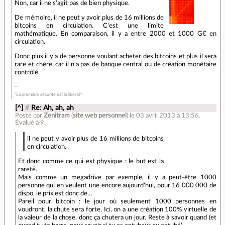
Non, car il ne s'agit pas de bien physique.
De mémoire, il ne peut y avoir plus de 16 millions de
bitcoins en circulation. C'est une limite
mathématique. En comparaison, il y a entre 2000 et 1000 G€ en
circulation.
Donc plus il y a de personne voulant acheter des bitcoins et plus il sera
rare et chère, car il n'a pas de banque central ou de création monétaire
contrôlé.
"La première sécurité est la liberté"
[^]
#
Re: Ah, ah, ah
Posté par
Zenitram
(
site web personnel
)
le 03 avril 2013 à 13:56
.
Évalué à
9
.
il ne peut y avoir plus de 16 millions de bitcoins
en circulation.
Et donc comme ce qui est physique : le but est la
rareté.
Mais comme un megadrive par exemple, il y a peut-être 1000
personne qui en veulent une encore aujourd'hui, pour 16 000 000 de
dispo, le prix est donc de…
Pareil pour bitcoin : le jour où seulement 1000 personnes en
voudront, la chute sera forte. Ici, on a une création 100% virtuelle de
la valeur de la chose, donc ça chutera un jour. Reste à savoir quand (et