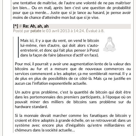
une tentative de maîtrise, de l'autre une volonté de ne pas maîtriser
(en bien… Ou en mal), après ben c'est une question de probabilité
pour que ça merde… Juste que si je lance au hasard, je pense avoir
moins de chance d'atteindre mon but que si je vise.
[^]
#
Re: Ah, ah, ah
Posté par
patate
le 03 avril 2013 à 14:24
.
Évalué à
8
.
Mais ici, il y a que du vent, on vend le bitcoin
lui-même, rien d'autre, qui doit alors s'auto-
entretenir, et donc qui fait plus penser à Ponzi
dans la façon de faire (absence d'actif en face).
Pour moi, il pourrait y avoir une augmentation lente de la valeur des
bitcoins au fur et a mesure que de nouveaux commerces ou
services commencent a les adopter, ça me semblerait normal. Il y a
de plus en plus de possibilités de ce côté-là. Mais ça ne justifie en
aucun cas l'inflation exponentielle actuelle.
Un autre gros problème, c'est la quantité de bitcoin qui doit être
dans les portemonnaies des premiers participants, à l’époque où on
pouvait miner des milliers de bitcoins sans problème sur du
hardware standard.
Si la monnaie devait marcher comme les fanatiques de bitcoin y
croient et être adoptés à grande échelle, on se retrouverait dans un
système avec encore plus d’inégalités qu'entre milliardaires et
chômeurs dans la société actuelle…