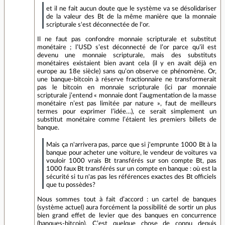
et il ne fait aucun doute que le système va se désolidariser
de la valeur des Bt de la même manière que la monnaie
scripturale s'est déconnectée de l'or.
Il ne faut pas confondre monnaie scripturale et substitut
monétaire ; l’USD s’est déconnecté de l’or parce qu’il est
devenu une monnaie scripturale, mais des substituts
monétaires existaient bien avant cela (il y en avait déjà en
europe au 18e siècle) sans qu’on observe ce phénomène. Or,
une banque-bitcoin à réserve fractionnaire ne transformerait
pas le bitcoin en monnaie scripturale (ici par monnaie
scripturale j’entend « monnaie dont l’augmentation de la masse
monétaire n’est pas limitée par nature », faut de meilleurs
termes pour exprimer l’idée…), ce serait simplement un
substitut monétaire comme l’étaient les premiers billets de
banque.
Mais ça n'arrivera pas, parce que si j'emprunte 1000 Bt à la
banque pour acheter une voiture, le vendeur de voitures va
vouloir 1000 vrais Bt transférés sur son compte Bt, pas
1000 faux Bt transférés sur un compte en banque : où est la
sécurité si tu n'as pas les références exactes des Bt officiels
que tu possèdes?
Nous sommes tout à fait d’accord : un cartel de banques
(système actuel) aura forcément la possibilité de sortir un plus
bien grand effet de levier que des banques en concurrence
(banques-bitcoin). C’est quelque chose de connu depuis