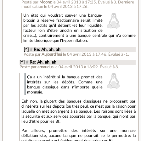
Posté par
Moonz
le 04 avril 2013 à 17:25
.
Évalué à
3
.
Dernière
modification le 04 avril 2013 à 17:26.
Un état qui voudrait sauver une banque-
bitcoin à réserve fractionnaire serait limité
par les actifs qu’il détient (et leur liquidité,
facteur loin d’être anodin en situation de
crise…), contrairement à une banque centrale qui n’a comme
limite théorique que l’hyperinflation.
[^]
#
Re: Ah, ah, ah
Posté par
Aujourd'hui
le 04 avril 2013 à 17:46
.
Évalué à
-1
.
[^]
#
Re: Ah, ah, ah
Posté par
arnaudus
le 04 avril 2013 à 18:09
.
Évalué à
8
.
Ça a un intérêt si la banque promet des
intérêts sur les dépôts. Comme une
banque classique dans n’importe quelle
monnaie.
Euh non, la plupart des banques classiques ne proposent pas
d'intérêts sur les dépots (ou très peu), ce n'est pas la raison pour
laquelle on met son argent à sa banque. Les raisons sont liées à
la sécurité et aux services apportés par la banque, qui n'ont pas
lieu d'être pour les Bt.
Par ailleurs, promettre des intérêts sur une monnaie
déflationniste, aucune banque ne pourrait se le permettre: la
solution gagnante est évidemment de garder ses Bt.