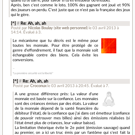
quand tu te barre, pour savoir si tu es entubeur ou entubé).
Après, ben c'est comme le loto, 100% des gagnant ont joué et 90%
des joueurs on perdu. C'est juste que ce n'est pas la française des jeux
qui le gère.
[^]
#
Re: Ah, ah, ah
Posté par
Nicolas Boulay
(
site web personnel
)
le 03 avril 2013 à
14:14
.
Évalué à
3
.
Le mécanisme que tu décris est le même pour
toutes les monnaie. Pour être protégé de ce
genre d'effondrement, il faut que la monnaie soit
échangeable contre des biens. Cela évite les
conversions.
"La première sécurité est la liberté"
[^]
#
Re: Ah, ah, ah
Posté par
Croconux
le 03 avril 2013 à 20:45
.
Évalué à
7
.
A une grosse différence près: La valeur d'une
monnaie est basée sur la confiance. Les monnaies
sont des créances émises par des états. La valeur
de la monnaie dépend de la santé financière du
débiteur (l'état), de la confiance que j'ai dans cet émetteur (confiance
de pouvoir retrouver mes billes) ainsi des émissions réalisées (si
l'état émet plus de créances, leur valeur baisse).
La limitation théorique évite le 2e point (émission sauvage) quand
au premier, on a ici un truc émis par un fantôme qui s'est fait la