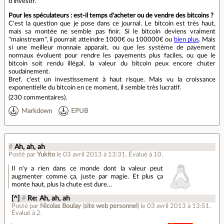
d'investir.
Pour les spéculateurs : est-il temps d'acheter ou de vendre des bitcoins ?
C'est la question que je pose dans ce journal. Le bitcoin est très haut,
mais sa montée ne semble pas finir. Si le bitcoin deviens vraiment
"mainstream", il pourrait atteindre 1000€ ou 100000€ ou
bien plus
. Mais
si une meilleur monnaie apparait, ou que les système de payement
normaux évoluent pour rendre les payements plus faciles, ou que le
bitcoin soit rendu illégal, la valeur du bitcoin peux encore chuter
soudainement.
Bref, c'est un investissement à haut risque. Mais vu la croissance
exponentielle du bitcoin en ce moment, il semble très lucratif.
(
230 commentaires
).
Markdown
EPUB
#
Ah, ah, ah
Posté par
Yukito
le 03 avril 2013 à 13:31
.
Évalué à
10
.
Il n'y a rien dans ce monde dont la valeur peut
augmenter comme ça, juste par magie. Et plus ça
monte haut, plus la chute est dure…
[^]
#
Re: Ah, ah, ah
Posté par
Nicolas Boulay
(
site web personnel
)
le 03 avril 2013 à 13:51
.
Évalué à
2
.