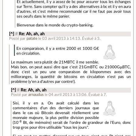
Et actuellement, il y a assez de bc pour assurer tous les échanges
sur Terre. Sans compter qu'il y a des alternatives à bc et il y en aura
d'autres, et c'est même recommandé car il ne faut pas avoir tous
ses oeufs dans le même panier.
Bienvenue dans le monde du crypto-banking.
[^]
#
Re: Ah, ah, ah
Posté par
patate
le 03 avril 2013 à 14:13
.
Évalué à
3
.
En comparaison, il y a entre 2000 et 1000 G€
en circulation.
Le maximum sera plutôt de 21MBTC il me semble.
Mais bon, on peut aussi dire que c'est 21GmBTC ou 21000GµBTC,
donc c'est un peu une comparaison de kilopommes avec des
millioranges, la quantité de bitcoins en circulation n'est pas un
problème (y'en a d'autres par contre!).
[^]
#
Re: Ah, ah, ah
Posté par
arnaudus
le 04 avril 2013 à 13:06
.
Évalué à
7
.
Sisi, il y en a. On avait calculé dans les
commentaires d'un des derniers journaux que
dans le cas où Bitcoin devenait réellement une
monnaie majeure, la plus petite division possible
-8
(10
Bt, de mémoire) serait de l'ordre de grandeur de l'Euro, donc
trop gros pour être utilisable "tous les jours".