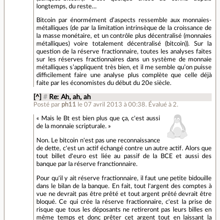
longtemps, du reste…
Bitcoin par énormément d’aspects ressemble aux monnaies-
métalliques (de par la limitation intrinsèque de la croissance de
la masse monétaire, et un contrôle plus décentralisé (monnaies
métalliques) voire totalement décentralisé (bitcoin)). Sur la
question de la réserve fractionnaire, toutes les analyses faites
sur les réserves fractionnaires dans un système de monnaie
métalliques s’appliquent très bien, et il me semble qu’on puisse
difficilement faire une analyse plus complète que celle déjà
faite par les économistes du début du 20e siècle.
[^]
#
Re: Ah, ah, ah
Posté par
ph11
le 07 avril 2013 à 00:38
.
Évalué à
2
.
« Mais le Bt est bien plus que ça, c'est aussi
de la monnaie scripturale. »
Non. Le bitcoin n'est pas une reconnaissance
de dette, c'est un actif échangé contre un autre actif. Alors que
tout billet d'euro est liée au passif de la BCE et aussi des
banque par la réserve franctionnaire.
Pour qu'il y ait réserve fractionnaire, il faut une petite bidouille
dans le bilan de la banque. En fait, tout l'argent des comptes à
vue ne devrait pas être prêté et tout argent prêté devrait être
bloqué. Ce qui crée la réserve fractionnaire, c'est la prise de
risque que tous les déposants ne retireront pas leurs billes en
même temps et donc prêter cet argent tout en laissant la