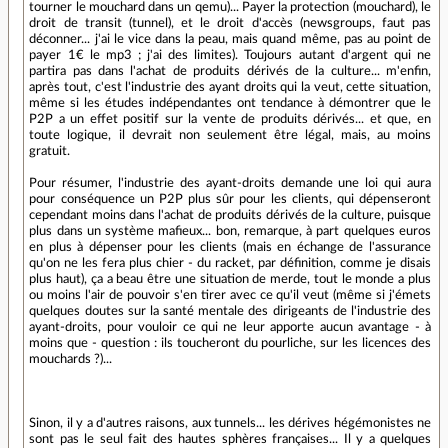
tourner le mouchard dans un qemu)... Payer la protection (mouchard), le
droit de transit (tunnel), et le droit d'accès (newsgroups, faut pas
déconner... j'ai le vice dans la peau, mais quand même, pas au point de
payer 1€ le mp3 ; j'ai des limites). Toujours autant d'argent qui ne
partira pas dans l'achat de produits dérivés de la culture... m'enfin,
après tout, c'est l'industrie des ayant droits qui la veut, cette situation,
même si les études indépendantes ont tendance à démontrer que le
P2P a un effet positif sur la vente de produits dérivés... et que, en
toute logique, il devrait non seulement être légal, mais, au moins
gratuit.
Pour résumer,
l'industrie des ayant-droits demande
une loi qui aura
pour conséquence un
P2P
plus
sûr
pour les clients, qui dépenseront
cependant
moins
dans l'achat de produits dérivés de la
culture
, puisque
plus
dans un système
mafieux
... bon, remarque, à part quelques euros
en plus à dépenser pour les clients (mais en échange de l'assurance
qu'on ne les fera plus chier - du racket, par définition, comme je disais
plus haut), ça a beau être une situation de merde, tout le monde a plus
ou moins l'air de pouvoir s'en tirer avec ce qu'il veut (même si j'émets
quelques doutes sur la santé mentale des dirigeants de l'industrie des
ayant-droits, pour vouloir ce qui ne leur apporte aucun avantage - à
moins que - question : ils toucheront du pourliche, sur les licences des
mouchards ?)...
Sinon, il y a d'autres raisons, aux tunnels... les dérives hégémonistes ne
sont pas le seul fait des hautes sphères françaises... Il y a quelques