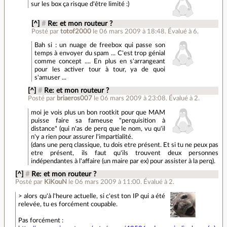
sur les box ça risque d'être limité :)
[^]
#
Re: et mon routeur ?
Posté par
totof2000
le 06 mars 2009 à 18:48
.
Évalué à
6
.
Bah si : un nuage de freebox qui passe son
temps à envoyer du spam ... C'est trop génial
comme concept .... En plus en s'arrangeant
pour les activer tour à tour, ya de quoi
s'amuser ...
[^]
#
Re: et mon routeur ?
Posté par
briaeros007
le 06 mars 2009 à 23:08
.
Évalué à
2
.
moi je vois plus un bon rootkit pour que MAM
puisse faire sa fameuse "perquisition à
distance" (qui n'as de perq que le nom, vu qu'il
n'y a rien pour assurer l'impartialité.
(dans une perq classique, tu dois etre présent. Et si tu ne peux pas
etre présent, ils faut qu'ils trouvent deux personnes
indépendantes à l'affaire (un maire par ex) pour assister à la perq).
[^]
#
Re: et mon routeur ?
Posté par
KiKouN
le 06 mars 2009 à 11:00
.
Évalué à
2
.
> alors qu'à l'heure actuelle, si c'est ton IP qui a été
relevée, tu es forcément coupable.
Pas forcément :