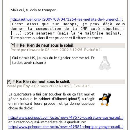
Mais oui, tu dois te tromper.
http://authueil.org/?2009/03/04/1254-les-mefaits-de-l-urgenc(...)
:
C'est ainsi que sur Hadopi, je peux déjà vous
donner la composition de la CMP coté députés :
[...] Coté sénateur (mais là je maitrise moins),
Tu te plantes ou alors il est prudent et il efface les traces.
[^]
#
Re: Rien de neuf sous le soleil.
Posté par
ribwund
le 06 mars 2009 à 12:25
.
Évalué à
1
.
Oui c'était HS, j'aurais du le signaler comme tel. Et
tu dois avoir raison :)
[^]
#
Re: Rien de neuf sous le soleil.
Posté par
Epy
le 09 mars 2009 à 14:53
.
Évalué à
1
.
La quadrature a fini par toucher là où ça fait mal et
gêner puisque le cabinet d'Albanel (plouf?) a réagit
en minimisant leurs propos¹, et ça donne quelque
chose de drôle:
http://www.pcinpact.com/actu/news/49575-quadrature-gus-garag(...)
et la réaction quasi-immédiate de la quadrature:
http://www.pcinpact.com/actu/news/49581-cinq-gus-garage-quad(...)