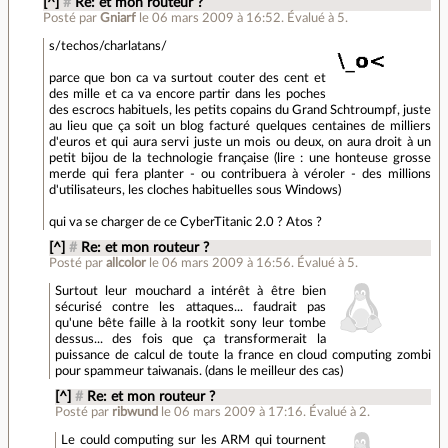
[^]
#
Re: et mon routeur ?
Posté par
Gniarf
le 06 mars 2009 à 16:52
.
Évalué à
5
.
s/techos/charlatans/
parce que bon ca va surtout couter des cent et
des mille et ca va encore partir dans les poches
des escrocs habituels, les petits copains du Grand Schtroumpf, juste
au lieu que ça soit un blog facturé quelques centaines de milliers
d'euros et qui aura servi juste un mois ou deux, on aura droit à un
petit bijou de la technologie française (lire : une honteuse grosse
merde qui fera planter - ou contribuera à véroler - des millions
d'utilisateurs, les cloches habituelles sous Windows)
qui va se charger de ce CyberTitanic 2.0 ? Atos ?
[^]
#
Re: et mon routeur ?
Posté par
allcolor
le 06 mars 2009 à 16:56
.
Évalué à
5
.
Surtout leur mouchard a intérêt à être bien
sécurisé contre les attaques... faudrait pas
qu'une bête faille à la rootkit sony leur tombe
dessus... des fois que ça transformerait la
puissance de calcul de toute la france en cloud computing zombi
pour spammeur taiwanais. (dans le meilleur des cas)
[^]
#
Re: et mon routeur ?
Posté par
ribwund
le 06 mars 2009 à 17:16
.
Évalué à
2
.
Le could computing sur les ARM qui tournent