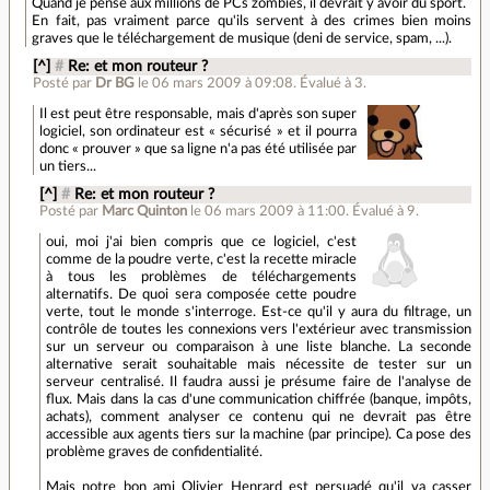
Quand je pense aux millions de PCs zombies, il devrait y avoir du sport.
En fait, pas vraiment parce qu'ils servent à des crimes bien moins
graves que le téléchargement de musique (deni de service, spam, ...).
[^]
#
Re: et mon routeur ?
Posté par
Dr BG
le 06 mars 2009 à 09:08
.
Évalué à
3
.
Il est peut être responsable, mais d'après son super
logiciel, son ordinateur est « sécurisé » et il pourra
donc « prouver » que sa ligne n'a pas été utilisée par
un tiers...
[^]
#
Re: et mon routeur ?
Posté par
Marc Quinton
le 06 mars 2009 à 11:00
.
Évalué à
9
.
oui, moi j'ai bien compris que ce logiciel, c'est
comme de la poudre verte, c'est la recette miracle
à tous les problèmes de téléchargements
alternatifs. De quoi sera composée cette poudre
verte, tout le monde s'interroge. Est-ce qu'il y aura du filtrage, un
contrôle de toutes les connexions vers l'extérieur avec transmission
sur un serveur ou comparaison à une liste blanche. La seconde
alternative serait souhaitable mais nécessite de tester sur un
serveur centralisé. Il faudra aussi je présume faire de l'analyse de
flux. Mais dans la cas d'une communication chiffrée (banque, impôts,
achats), comment analyser ce contenu qui ne devrait pas être
accessible aux agents tiers sur la machine (par principe). Ca pose des
problème graves de confidentialité.
Mais notre bon ami Olivier Henrard est persuadé qu'il va casser