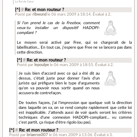
Le Roi de Cœur
[^]
#
Re: et mon routeur ?
Posté par
ribwund
le 06 mars 2009 à 18:14
.
Évalué à
2
.
Si l'on prend le cas de la Freebox, comment
veux-tu installer un dispositif HADOPI-
compliant ?
Le moyen serai activé par Free, qui se chargerait de la
labellisation... En tout cas, j'espere que Free ne se lancera pas dans
cette direction.
[^]
#
Re: et mon routeur ?
Posté par
lepoulpe
le 06 mars 2009 à 18:55
.
Évalué à
2
.
Je suis bien d'accord avec ce qui a été dit au
dessus, c'était juste pour donner l'avis d'un
juriste qui préfigure bien le type d'arguments
qu'on va pouvoir nous sortir quand on nous
accusera de contrefaçon.
De toutes façons, j'ai l'impression que quelque soit la direction
dans laquelle on va, on se rend compte rapidement que cette loi
est inapplicable. J'attends aussi de voir quels seront les critères
techniques d'une connexion HADOPI-compliant... vu comme
c'est partit, ça risque d'être rigolo (ou pas).
[^]
#
Re: et mon routeur ?
Posté par
briaeros007
le 06 mars 2009 à 13:36
.
Évalué à
3
.