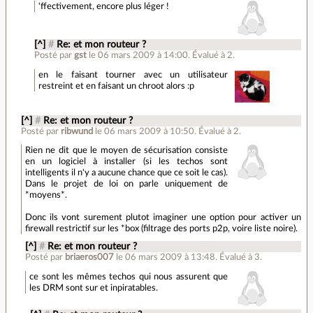
'ffectivement, encore plus léger !
[^]
#
Re: et mon routeur ?
Posté par
gst
le 06 mars 2009 à 14:00
.
Évalué à
2
.
en le faisant tourner avec un utilisateur
restreint et en faisant un chroot alors :p
[^]
#
Re: et mon routeur ?
Posté par
ribwund
le 06 mars 2009 à 10:50
.
Évalué à
2
.
Rien ne dit que le moyen de sécurisation consiste
en un logiciel à installer (si les techos sont
intelligents il n'y a aucune chance que ce soit le cas).
Dans le projet de loi on parle uniquement de
*moyens*.
Donc ils vont surement plutot imaginer une option pour activer un
firewall restrictif sur les *box (filtrage des ports p2p, voire liste noire).
[^]
#
Re: et mon routeur ?
Posté par
briaeros007
le 06 mars 2009 à 13:48
.
Évalué à
3
.
ce sont les mêmes techos qui nous assurent que
les DRM sont sur et inpiratables.