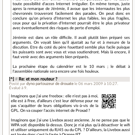
toute possibilité d'acces Internet irrégulier. En même temps, juste
apres la remarque de Jérémie, il avoue que les internautes les plus
chevronnés trouveront facilement des parades. On peut donc en
conclure qu'on privera d'Internet les plus faibles, les plus fragiles,
ceux pour qui la privation d'Internet pourrait être le plus privateur
avec éventuellement des risques de perte d'emploi.
Jérémie est dans un rôle difficile. Il avait plutôt bien préparé ses
arguments. On voyait bien qu'il ajustait au fur et à mesure de la
discution. Etre du coté du père fouettard semble plus facile puisque
les puissants sont avec vous et vous soutiendront. Mais là encore, il
faut venir avec des arguments bien préparés.
La prochaine étape du calendrier est le 10 mars ; le débat à
l'assemblée nationale sera encore une fois houleux.
[^]
#
Re: et mon routeur ?
Posté par
dyno partouzeur de drouate
le 06 mars 2009 à 10:27
.
Évalué à
9
.
Imaginons que j'ai une freebox : elle n'est pas à moi,
elle est à Free, d'ailleurs c'est leur défense pour ne
pas s'acquitter de leurs obligations vis-à-vis de la
GPL. On va couper l'accès internet de Proxad ?
Imaginons que j'ai une Livebox assez ancienne. Je ne pense pas que le
WPA soit disponible là-dessus. Donc je n'ai plus qu'à désactiver le wifi
et utiliser uniquement du RJ45 ou du CPL ? D'ailleurs, la Livebox aussi
est louée donc c'est la faute à Orange/FT.