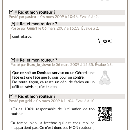
[^]
#
Re: et mon routeur ?
Posté par
pastro
le 06 mars 2009 à 10:46
.
Évalué à
-2
.
[^]
#
Re: et mon routeur ?
Posté par
Gniarf
le 06 mars 2009 à 15:13
.
Évalué à
2
.
contrefarce.
[^]
#
Re: et mon routeur ?
Posté par
Bozo_le_clown
le 06 mars 2009 à 15:35
.
Évalué à
3
.
Que ce soit un
Denis de service
ou un Gérard, une
face
est une
face
que tu sois pour ou
contre
.
De toute façon, ca reste un déni de faciès ou un
délit de sévisse, c'est selon !
[^]
#
Re: et mon routeur ?
Posté par
grid
le 06 mars 2009 à 11:04
.
Évalué à
10
.
>Tu es 100% responsable de l'utilisation de ton
routeur
Ca tombe bien. la freebox qui est chez moi ne
m'appartient pas. Ce n'est donc pas MON routeur :)