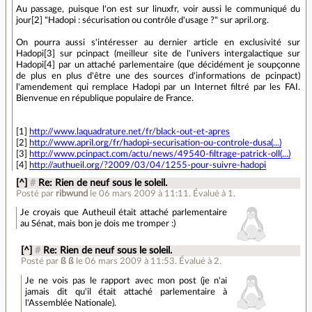
Au passage, puisque l'on est sur linuxfr, voir aussi le communiqué du
jour[2] "Hadopi : sécurisation ou contrôle d'usage ?" sur april.org.
On pourra aussi s'intéresser au dernier article en exclusivité sur
Hadopi[3] sur pcinpact (meilleur site de l'univers intergalactique sur
Hadopi[4] par un attaché parlementaire (que décidément je soupçonne
de plus en plus d'être une des sources d'informations de pcinpact)
l'amendement qui remplace Hadopi par un Internet filtré par les FAI.
Bienvenue en république populaire de France.
[1]
http://www.laquadrature.net/fr/black-out-et-apres
[2]
http://www.april.org/fr/hadopi-securisation-ou-controle-dusa(...)
[3]
http://www.pcinpact.com/actu/news/49540-filtrage-patrick-oll(...)
[4]
http://authueil.org/?2009/03/04/1255-pour-suivre-hadopi
[^]
#
Re: Rien de neuf sous le soleil.
Posté par
ribwund
le 06 mars 2009 à 11:11
.
Évalué à
1
.
Je croyais que Autheuil était attaché parlementaire
au Sénat, mais bon je dois me tromper :)
[^]
#
Re: Rien de neuf sous le soleil.
Posté par
ß ß
le 06 mars 2009 à 11:53
.
Évalué à
2
.
Je ne vois pas le rapport avec mon post (je n'ai
jamais dit qu'il était attaché parlementaire à
l'Assemblée Nationale).