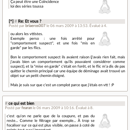
Ça peut être une Coïncidence
loi des séries toussa
[^]
#
Re: Et vous ?
Posté par
briaeros007
le 06 mars 2009 à 13:53
.
Évalué à
4
.
ou alors les vttistes.
Exemple perso : une fois arrêté pour
"comportement suspect", et une fois "mis en
garde" par les flics.
Bon le comportement suspect ils avaient raison (j'avais rien fait, mais
j'avais bien un comportement qu'ils pouvaient considérer comme
suspect), et la "mise en garde" c'était en forêt, et le flic m'a dis de pas
quitter le chemin principal car une équipe de déminage avait trouvé un
objet sur un petit chemin éloigné.
Mais je suis sur que c'est un complot parce que j'étais en vtt ! :P
#
ce qui est bien
Posté par
fearan
le 06 mars 2009 à 10:16
.
Évalué à
8
.
c'est qu'on ne parle que de la coupure, et pas du
reste... Comme le filtrage par exemple... À trop se
focaliser sur ce qui est plus visible, on passe à coté de
points tout aussi important.