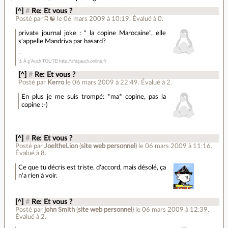
[^]
#
Re: Et vous ?
Posté par
ʭ ☯
le 06 mars 2009 à 10:19
.
Évalué à
0
.
private journal joke : " la copine Marocaine", elle
s'appelle Mandriva par hasard?
⚓ À g'Auch TOUTE! http://afdgauch.online.fr
[^]
#
Re: Et vous ?
Posté par
Kerro
le 06 mars 2009 à 22:49
.
Évalué à
2
.
En plus je me suis trompé: *ma* copine, pas la
copine :-)
[^]
#
Re: Et vous ?
Posté par
JoeltheLion
(
site web personnel
)
le 06 mars 2009 à 11:16
.
Évalué à
8
.
Ce que tu décris est triste, d'accord, mais désolé, ça
n'a rien à voir.
[^]
#
Re: Et vous ?
Posté par
john Smith
(
site web personnel
)
le 06 mars 2009 à 12:39
.
Évalué à
2
.