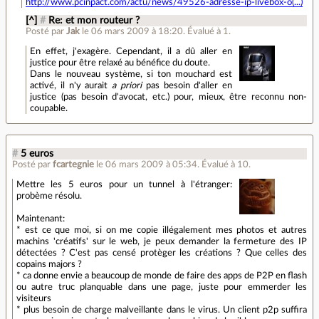
http://www.pcinpact.com/actu/news/49526-adresse-ip-livebox-o(...)
[^]
#
Re: et mon routeur ?
Posté par
Jak
le 06 mars 2009 à 18:20
.
Évalué à
1
.
En effet, j'exagère. Cependant, il a dû aller en
justice pour être relaxé au bénéfice du doute.
Dans le nouveau système, si ton mouchard est
activé, il n'y aurait
a priori
pas besoin d'aller en
justice (pas besoin d'avocat, etc.) pour, mieux, être reconnu non-
coupable.
#
5 euros
Posté par
fcartegnie
le 06 mars 2009 à 05:34
.
Évalué à
10
.
Mettre les 5 euros pour un tunnel à l'étranger:
probème résolu.
Maintenant:
* est ce que moi, si on me copie illégalement mes photos et autres
machins 'créatifs' sur le web, je peux demander la fermeture des IP
détectées ? C'est pas censé protèger les créations ? Que celles des
copains majors ?
* ca donne envie a beaucoup de monde de faire des apps de P2P en flash
ou autre truc planquable dans une page, juste pour emmerder les
visiteurs
* plus besoin de charge malveillante dans le virus. Un client p2p suffira