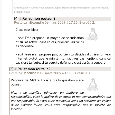
Article Quarante-Deux : Toute personne dépassant un kilomètre de haut doit quitter le Tribunal. --
Le Roi de Cœur
[^]
#
Re: et mon routeur ?
Posté par
ribwund
le 06 mars 2009 à 17:15
.
Évalué à
2
.
2 cas possibles:
- soit Free propose un moyen de sécurisation
et tu l'as activé, dans ce cas, quoi qu'il arrive tu
es dédouané
- soit Free n'en propose pas, ou bien tu décides d'utiliser un vrai
internet plutot que le minitel (tu n'actives pas l'option), dans ce
cas c'est ta faute, si tu veux te défendre c'est après la coupure.
[^]
#
Re: et mon routeur ?
Posté par
lepoulpe
le 06 mars 2009 à 16:35
.
Évalué à
3
.
Réponse de Maître Eolas à qui la question a été
posée :
Non ; de manière générale, en matière de
responsabilité, c'est le maître de la chose et non son propriétaire qui
est responsable. Si vous tuez quelqu'un dans un accident au volant
d'une voiture louée, vous êtes responsable, pas la société de
location.