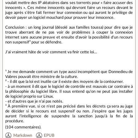
voulait mettre des IP aléatoires dans ses torrents pour « faire accuser des
innocents ». Ces même innocents qui devront faire un recours devant le
juge après s'être fait fermer leur connexion ou qui auront le privilège de
devoir payer un logiciel mouchard pour prouver leur innocence.
Conclusion : un long journal (désolé aux familles toussa) pour dire que je
trouve aberrant de ne pas voir de problèmes à couper la connexion
internet sans aucune preuve et ensuite d'avoir la possibilité d'un recours
non suspensif³ pour se défendre.
J'ai vraiment hâte de voir comment va finir cette loi…
¹ Je me demande comment un type aussi incompétent que Donnedieu de
Vabres pouvait être ministre de la culture.
² - il dit que la loi est inutile car il existe des moyens de la contourner.
- à un moment il dit que le logiciel de contrôle est mauvais car contraire à
la philosophie du logiciel libre. Il sous entend qu'on ne peut pas installer
de logiciel proprio sur Linux.
- et d'autres que je n'ai pas notés.
³ À première vue, si ce n'est pas précisé dans les décrets ça sera au juge
de décider si le recours est suspensif ou non. J'espère que les juges
auront l'intelligence de suspendre la sanction jusqu'à la fin de la
procédure.
(
104 commentaires
).
Markdown
EPUB