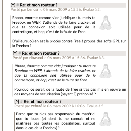
[^]
#
Re: et mon routeur ?
Posté par
benoar
le 06 mars 2009 à 15:26
.
Évalué à
2
.
Rhooo, énorme comme vide juridique : tu mets ta
Freebox en WEP, t'attends de te faire cracker, et
que ta connexion soit utilisée pour de la
contrefaçon, et hop, c'est de la faute de Free.
D'ailleurs, où en est le procès contre Free à propos des softs GPL sur
la Freebox ?
[^]
#
Re: et mon routeur ?
Posté par
ribwund
le 06 mars 2009 à 15:36
.
Évalué à
3
.
Rhooo, énorme comme vide juridique : tu mets ta
Freebox en WEP, t'attends de te faire cracker, et
que ta connexion soit utilisée pour de la
contrefaçon, et hop, c'est de la faute de Free.
Pourquoi ce serait de la faute de free si t'as pas mis en œuvre un
des moyens de securisation (payant ?) préconisé ?
[^]
#
Re: et mon routeur ?
Posté par
zebra3
le 06 mars 2009 à 16:06
.
Évalué à
5
.
Parce que tu n'es pas responsable du matériel
que tu loues (et dont tu ne connais ni ne
maitrises pas toutes les possibilités, surtout
dans le cas de la Freebox) ?