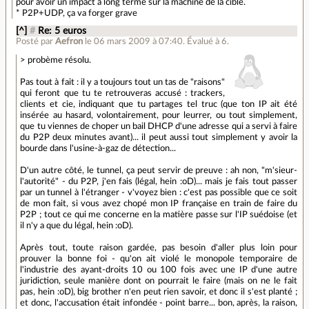
pour avoir un impact a long terme sur la machine de la cible.
* P2P+UDP, ça va forger grave
[^]
#
Re: 5 euros
Posté par
Aefron
le 06 mars 2009 à 07:40
.
Évalué à
6
.
> probème résolu.
Pas tout à fait : il y a toujours tout un tas de "raisons"
qui feront que tu te retrouveras accusé : trackers,
clients et cie, indiquant que tu partages tel truc (que ton IP ait été
insérée au hasard, volontairement, pour leurrer, ou tout simplement,
que tu viennes de choper un bail DHCP d'une adresse qui a servi à faire
du P2P deux minutes avant)... il peut aussi tout simplement y avoir la
bourde dans l'usine-à-gaz de détection...
D'un autre côté, le tunnel, ça peut servir de preuve : ah non, "m'sieur-
l'autorité" - du P2P, j'en fais (légal, hein :oD)... mais je fais tout passer
par un tunnel à l'étranger - v'voyez bien : c'est pas possible que ce soit
de mon fait, si vous avez chopé mon IP française en train de faire du
P2P ; tout ce qui me concerne en la matière passe sur l'IP suédoise (et
il n'y a que du légal, hein :oD).
Après tout, toute raison gardée, pas besoin d'aller plus loin pour
prouver la bonne foi - qu'on ait violé le monopole temporaire de
l'industrie des ayant-droits 10 ou 100 fois avec une IP d'une autre
juridiction, seule manière dont on pourrait le faire (mais on ne le fait
pas, hein :oD), big brother n'en peut rien savoir, et donc il s'est planté ;
et donc, l'accusation était infondée - point barre... bon, après, la raison,