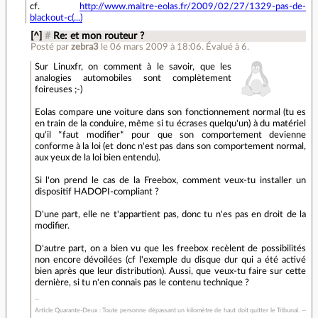
cf.
http://www.maitre-eolas.fr/2009/02/27/1329-pas-de-
blackout-c(...)
[^]
#
Re: et mon routeur ?
Posté par
zebra3
le 06 mars 2009 à 18:06
.
Évalué à
6
.
Sur Linuxfr, on comment à le savoir, que les
analogies automobiles sont complètement
foireuses ;-)
Eolas compare une voiture dans son fonctionnement normal (tu es
en train de la conduire, même si tu écrases quelqu'un) à du matériel
qu'il *faut modifier* pour que son comportement devienne
conforme à la loi (et donc n'est pas dans son comportement normal,
aux yeux de la loi bien entendu).
Si l'on prend le cas de la Freebox, comment veux-tu installer un
dispositif HADOPI-compliant ?
D'une part, elle ne t'appartient pas, donc tu n'es pas en droit de la
modifier.
D'autre part, on a bien vu que les freebox recèlent de possibilités
non encore dévoilées (cf l'exemple du disque dur qui a été activé
bien après que leur distribution). Aussi, que veux-tu faire sur cette
dernière, si tu n'en connais pas le contenu technique ?
Article Quarante-Deux : Toute personne dépassant un kilomètre de haut doit quitter le Tribunal. --