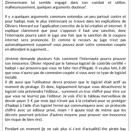
Zimmermann lui semble engagé dans son combat et utilise,
malheureusement, quelques arguments douteux².
Il y a quelques arguments communs entendus un peu partout contre et
pour hadopi, mais le plus intéressant se trouve dans les explications de
Oliviers Henrard sur l'application concrète de la loi création et internet. Il
explique clairement que pour s'opposer il faut une sanction, donc
l'internaute pourra saisir le juge une fois que la sanction de la coupure
internet sera prononcée. Et comme le recours au juge n'est pas
automatiquement suspensif vous pouvez avoir votre connexion coupée
en attendant le jugement…
Jérémie demande plusieurs fois comment l'internaute pourra prouver
son innocence. Olivier répond par le fameux logiciel de contrôle certifié «
hadopi » qui prouvera que vous ne faite rien d'illégale. Il va plus loin, il dit
que vous n'aurez pas de connexion coupée si vous avez ce type de logiciel
installé.
Il dit aussi que l'utilisateur devra prouver que le logiciel était actif au
moment du piratage. Et donc, logiquement lorsque vous désactiverez le
logiciel cela préviendra l'éditeur… surement un truc chiffré pour être sur
que vous ne leurrez pas l'éditeur. Je vois d'ici le tableau merveilleux de
devoir payer 5 € par mois (qui n'iront pas à la création) pour se protéger
d'hadopi à l'aide d'un logiciel fermé qui communiquera avec un protocole
chiffré avec un éditeur privé, miam ! il ajoute tout de même que les
décrets pourront préciser d'autres moyens pour prouver son innocence
(on risque de bien rire).
Pendant un moment (je ne sais plus si c'est d'actualité) the pirate bay