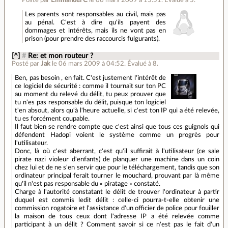
Posté par
Emmanuel C
le 06 mars 2009 à 15:51
.
Évalué à
5
.
Les parents sont responsables au civil, mais pas
au pénal. C'est à dire qu'ils payent des
dommages et intérêts, mais ils ne vont pas en
prison (pour prendre des raccourcis fulgurants).
[^]
#
Re: et mon routeur ?
Posté par
Jak
le 06 mars 2009 à 04:52
.
Évalué à
8
.
Ben, pas besoin , en fait. C'est justement l'intérêt de
ce logiciel de sécurité : comme il tournait sur ton PC
au moment du relevé du délit, tu peux prouver que
tu n'es pas responsable du délit, puisque ton logiciel
t'en absout, alors qu'à l'heure actuelle, si c'est ton IP qui a été relevée,
tu es forcément coupable.
Il faut bien se rendre compte que c'est ainsi que tous ces guignols qui
défendent Hadopi voient le système comme un progrès pour
l'utilisateur.
Donc, là où c'est aberrant, c'est qu'il suffirait à l'utilisateur (ce sale
pirate nazi violeur d'enfants) de planquer une machine dans un coin
chez lui et de ne s'en servir que pour le téléchargement, tandis que son
ordinateur principal ferait tourner le mouchard, prouvant par là même
qu'il n'est pas responsable du « piratage » constaté.
Charge à l'autorité constatant le délit de trouver l'ordinateur à partir
duquel est commis ledit délit : celle-ci pourra-t-elle obtenir une
commission rogatoire et l'assistance d'un officier de police pour fouiller
la maison de tous ceux dont l'adresse IP a été relevée comme
participant à un délit ? Comment savoir si ce n'est pas le fait d'un