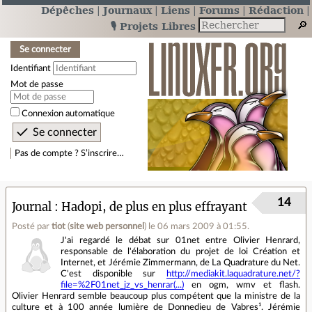
Dépêches
Journaux
Liens
Forums
Rédaction
🎙️ Projets Libres
Se connecter
Identifiant
Mot de passe
Connexion automatique
Pas de compte ? S’inscrire…
14
Journal
Hadopi, de plus en plus effrayant
Posté par
tiot
(
site web personnel
)
le 06 mars 2009 à 01:55
.
J'ai regardé le débat sur 01net entre Olivier Henrard,
responsable de l'élaboration du projet de loi Création et
Internet, et Jérémie Zimmermann, de La Quadrature du Net.
C'est disponible sur
http://mediakit.laquadrature.net/?
file=%2F01net_jz_vs_henrar(...)
en ogm, wmv et flash.
Olivier Henrard semble beaucoup plus compétent que la ministre de la
culture et à 100 année lumière de Donnedieu de Vabres¹. Jérémie