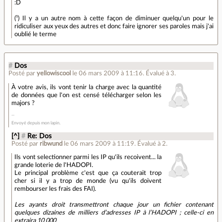
:D
(¹) Il y a un autre nom à cette façon de diminuer quelqu'un pour le
ridiculiser aux yeux des autres et donc faire ignorer ses paroles mais j'ai
oublié le terme
#
Dos
Posté par
yellowiscool
le 06 mars 2009 à 11:16
.
Évalué à
3
.
À votre avis, ils vont tenir la charge avec la quantité
de données que l'on est censé télécharger selon les
majors ?
Envoyé depuis mon lapin.
[^]
#
Re: Dos
Posté par
ribwund
le 06 mars 2009 à 11:19
.
Évalué à
2
.
Ils vont selectionner parmi les IP qu'ils recoivent... la
grande loterie de l'HADOPI.
Le principal problème c'est que ça couterait trop
cher si il y a trop de monde (vu qu'ils doivent
rembourser les frais des FAI).
Les ayants droit transmettront chaque jour un fichier contenant
quelques dizaines de milliers d’adresses IP à l’HADOPI ; celle-ci en
extraira 10 000