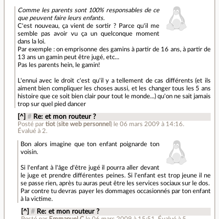
Comme les parents sont 100% responsables de ce
que peuvent faire leurs enfants.
C'est nouveau, ça vient de sortir ? Parce qu'il me
semble pas avoir vu ça un quelconque moment
dans la loi.
Par exemple : on emprisonne des gamins à partir de 16 ans, à partir de
13 ans un gamin peut être jugé, etc...
Pas les parents hein, le gamin!
L'ennui avec le droit c'est qu'il y a tellement de cas différents (et ils
aiment bien compliquer les choses aussi, et les changer tous les 5 ans
histoire que ce soit bien clair pour tout le monde...) qu'on ne sait jamais
trop sur quel pied dancer
[^]
#
Re: et mon routeur ?
Posté par
tiot
(
site web personnel
)
le 06 mars 2009 à 14:16
.
Évalué à
2
.
Bon alors imagine que ton enfant poignarde ton
voisin.
Si l'enfant à l'âge d'être jugé il pourra aller devant
le juge et prendre différentes peines. Si l'enfant est trop jeune il ne
se passe rien, après tu auras peut être les services sociaux sur le dos.
Par contre tu devras payer les dommages occasionnés par ton enfant
à la victime.
[^]
#
Re: et mon routeur ?