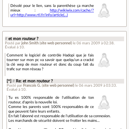
Désolé pour le lien, sans la parenthèse ça marche
mieux :
http://wikiwix.com/cache/?
url=http://www.rtl.fr/info/article(...)
#
et mon routeur ?
Posté par
john Smith
(
site web personnel
)
le 06 mars 2009 à 02:38
.
Évalué à
10
.
Comment le logiciel de contrôle Hadopi que je fais
tourner sur mon pc va savoir que quelqu'un a cracké
la clé wep de mon routeur et donc du coup fait du
trafic sur mon réseau ?
[^]
#
Re: et mon routeur ?
Posté par
Francois G.
(
site web personnel
)
le 06 mars 2009 à 03:33
.
Évalué à
10
.
Tu es 100% responsable de l'utilisation de ton
routeur, d'après la nouvelle loi.
Comme les parents sont 100% responsables de ce
que peuvent faire leurs enfants.
En fait l'abonné est responsable de l'utilisation de sa connexion.
Les marchands de sécurité doivent se frotter les mains...