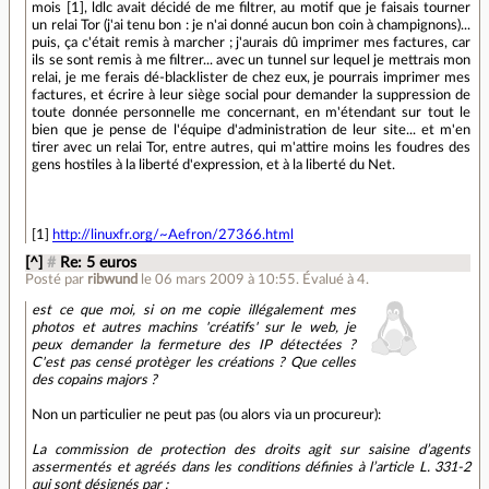
mois [1], ldlc avait décidé de me filtrer, au motif que je faisais tourner
un relai Tor (j'ai tenu bon : je n'ai donné aucun bon coin à champignons)...
puis, ça c'était remis à marcher ; j'aurais dû imprimer mes factures, car
ils se sont remis à me filtrer... avec un tunnel sur lequel je mettrais mon
relai, je me ferais dé-blacklister de chez eux, je pourrais imprimer mes
factures, et écrire à leur siège social pour demander la suppression de
toute donnée personnelle me concernant, en m'étendant sur tout le
bien que je pense de l'équipe d'administration de leur site... et m'en
tirer avec un relai Tor, entre autres, qui m'attire moins les foudres des
gens hostiles à la liberté d'expression, et à la liberté du Net.
[1]
http://linuxfr.org/~Aefron/27366.html
[^]
#
Re: 5 euros
Posté par
ribwund
le 06 mars 2009 à 10:55
.
Évalué à
4
.
est ce que moi, si on me copie illégalement mes
photos et autres machins 'créatifs' sur le web, je
peux demander la fermeture des IP détectées ?
C'est pas censé protèger les créations ? Que celles
des copains majors ?
Non un particulier ne peut pas (ou alors via un procureur):
La commission de protection des droits agit sur saisine d’agents
assermentés et agréés dans les conditions définies à l’article L. 331-2
qui sont désignés par :