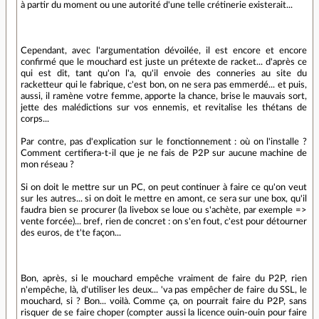
à partir du moment ou une autorité d'une telle crétinerie existerait...
Cependant, avec l'argumentation dévoilée, il est encore et encore
confirmé que le mouchard est juste un prétexte de racket... d'après ce
qui est dit, tant qu'on l'a, qu'il envoie des conneries au site du
racketteur qui le fabrique, c'est bon, on ne sera pas emmerdé... et puis,
aussi, il ramène votre femme, apporte la chance, brise le mauvais sort,
jette des malédictions sur vos ennemis, et revitalise les thétans de
corps...
Par contre, pas d'explication sur le fonctionnement : où on l'installe ?
Comment certifiera-t-il que je ne fais de P2P sur aucune machine de
mon réseau ?
Si on doit le mettre sur un PC, on peut continuer à faire ce qu'on veut
sur les autres... si on doit le mettre en amont, ce sera sur une box, qu'il
faudra bien se procurer (la livebox se loue ou s'achète, par exemple =>
vente forcée)... bref, rien de concret : on s'en fout, c'est pour détourner
des euros, de t'te façon...
Bon, après, si le mouchard empêche vraiment de faire du P2P, rien
n'empêche, là, d'utiliser les deux... 'va pas empêcher de faire du SSL, le
mouchard, si ? Bon... voilà. Comme ça, on pourrait faire du P2P, sans
risquer de se faire choper (compter aussi la licence ouin-ouin pour faire