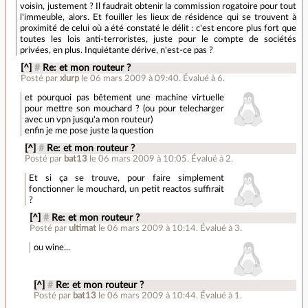
voisin, justement ? Il faudrait obtenir la commission rogatoire pour tout
l'immeuble, alors. Et fouiller les lieux de résidence qui se trouvent à
proximité de celui où a été constaté le délit : c'est encore plus fort que
toutes les lois anti-terroristes, juste pour le compte de sociétés
privées, en plus. Inquiétante dérive, n'est-ce pas ?
[^]
#
Re: et mon routeur ?
Posté par
xlurp
le 06 mars 2009 à 09:40
.
Évalué à
6
.
et pourquoi pas bêtement une machine virtuelle
pour mettre son mouchard ? (ou pour telecharger
avec un vpn jusqu'a mon routeur)
enfin je me pose juste la question
[^]
#
Re: et mon routeur ?
Posté par
bat13
le 06 mars 2009 à 10:05
.
Évalué à
2
.
Et si ça se trouve, pour faire simplement
fonctionner le mouchard, un petit reactos suffirait
?
[^]
#
Re: et mon routeur ?
Posté par
ultimat
le 06 mars 2009 à 10:14
.
Évalué à
3
.
ou wine...
[^]
#
Re: et mon routeur ?
Posté par
bat13
le 06 mars 2009 à 10:44
.
Évalué à
1
.