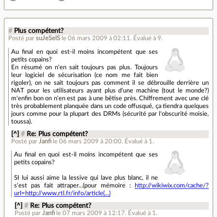
#
Plus compétent?
Posté par
suJeSelS
le 06 mars 2009 à 02:11
.
Évalué à
9
.
Au final en quoi est-il moins incompétent que ses
petits copains?
En résumé on n'en sait toujours pas plus. Toujours
leur logiciel de sécurisation (ce nom me fait bien
rigoler), on ne sait toujours pas comment il se débrouille derrière un
NAT pour les utilisateurs ayant plus d'une machine (tout le monde?)
m'enfin bon on n'en est pas à une bêtise près. Chiffrement avec une clé
très probablement planquée dans un code offusqué, ça tiendra quelques
jours comme pour la plupart des DRMs (sécurité par l'obscurité moisie,
toussa).
[^]
#
Re: Plus compétent?
Posté par
Janfi
le 06 mars 2009 à 20:00
.
Évalué à
1
.
Au final en quoi est-il moins incompétent que ses
petits copains?
SI lui aussi aime la lessive qui lave plus blanc, il ne
s'est pas fait attraper...(pour mémoire :
http://wikiwix.com/cache/?
url=http://www.rtl.fr/info/article(...)
[^]
#
Re: Plus compétent?
Posté par
Janfi
le 07 mars 2009 à 12:17
.
Évalué à
1
.