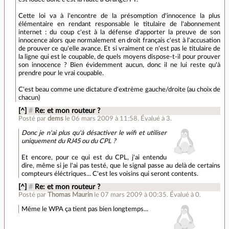
Cette loi va à l'encontre de la présomption d'innocence la plus
élémentaire en rendant responsable le titulaire de l'abonnement
internet : du coup c'est à la défense d'apporter la preuve de son
innocence alors que normalement en droit français c'est à l'accusation
de prouver ce qu'elle avance. Et si vraiment ce n'est pas le titulaire de
la ligne qui est le coupable, de quels moyens dispose-t-il pour prouver
son innocence ? Bien évidemment aucun, donc il ne lui reste qu'à
prendre pour le vrai coupable.
C'est beau comme une dictature d'extrème gauche/droite (au choix de
chacun)
[^]
#
Re: et mon routeur ?
Posté par
dems
le 06 mars 2009 à 11:58
.
Évalué à
3
.
Donc je n'ai plus qu'à désactiver le wifi et utiliser
uniquement du RJ45 ou du CPL ?
Et encore, pour ce qui est du CPL, j'ai entendu
dire, même si je l'ai pas testé, que le signal passe au delà de certains
compteurs éléctriques... C'est les voisins qui seront contents.
[^]
#
Re: et mon routeur ?
Posté par
Thomas Maurin
le 07 mars 2009 à 00:35
.
Évalué à
0
.
Même le WPA ça tient pas bien longtemps...