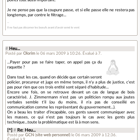
Je ne pense pas que la coupure passe, et si elle passe elle ne restera pas
longtemps, par contre le filtrage...
Il ne faut pas décorner les boeufs avant d'avoir semé le vent
#
Heu...
Posté par
Olorim
le 06 mars 2009 à 10:26
.
Évalué à
7
.
...Payer pour pas se faire taper, on appel pas ça du
raquette ?
Dans tout les cas, quand on décide que certain seront
policier, procureur et juge en même temps, il n'y a plus de justice, c'est
pas pour rien que ces trois entité sont séparé d'habitude...
Encore une fois, on se retrouve devant un cas de langue de bois
caractérisé. J. Zimmermann n'est pas un politicien rompu aux joutes
verbales semble t'il (ou du moins, il n'a pas de conseillé en
communication comme les représentant du gouvernement...).
On a beau les traiter d'incapable, ces gents savent communiquer avec
les masses, ce qui n'est pas toujours le cas avec les gents plus
technique...toute la problématique est là à mon sens.
[^]
#
Re: Heu...
Posté par
GCN
(
site web personnel
)
le 06 mars 2009 à 12:36
.
Évalué à
9
.