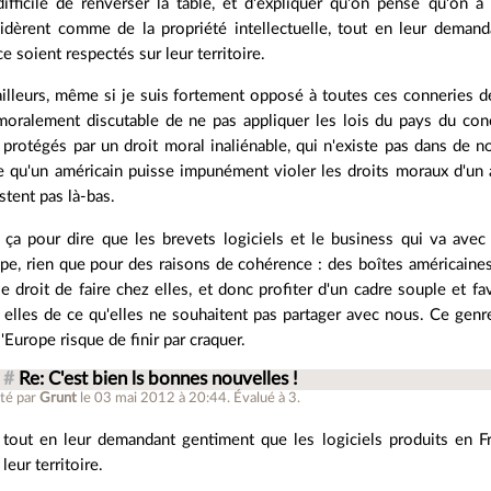
difficile de renverser la table, et d'expliquer qu'on pense qu'on a 
idèrent comme de la propriété intellectuelle, tout en leur demand
ce soient respectés sur leur territoire.
ailleurs, même si je suis fortement opposé à toutes ces conneries de 
moralement discutable de ne pas appliquer les lois du pays du conc
 protégés par un droit moral inaliénable, qui n'existe pas dans de 
ée qu'un américain puisse impunément violer les droits moraux d'un a
istent pas là-bas.
 ça pour dire que les brevets logiciels et le business qui va avec
pe, rien que pour des raisons de cohérence : des boîtes américaines 
le droit de faire chez elles, et donc profiter d'un cadre souple et f
 elles de ce qu'elles ne souhaitent pas partager avec nous. Ce genr
l'Europe risque de finir par craquer.
#
Re: C'est bien ls bonnes nouvelles !
té par
Grunt
le 03 mai 2012 à 20:44
.
Évalué à
3
.
tout en leur demandant gentiment que les logiciels produits en F
leur territoire.