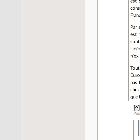
est 
cons
Fran
Par 
est 
sont
l'id
n'ex
Tout
Euro
pas 
chez
que 
[^]
Pos