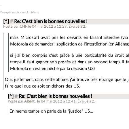
Envoyé depuis mon Archlinux
[^]
#
Re: C'est bien ls bonnes nouvelles !
Posté par
CHP
le 04 mai 2012 à 12:29
.
Évalué à
2
.
mais Microsoft avait pris les devants en faisant interdire (vi
Motorola de demander l'application de l'interdiction (en Allema
si j'ai bien compris c'est grâce à une particularité du droit 
temps il faut gagner son procès et dans un second temps il fa
Motorola en est empêché par la décision US)
Oui, justement, dans cette affaire, j'ai trouvé très etrange que l
faire quoi que ce soit en dehors des US.
[^]
#
Re: C'est bien ls bonnes nouvelles !
Posté par
Albert_
le 04 mai 2012 à 12:41
.
Évalué à
2
.
En meme temps on parle de la "justice" US…