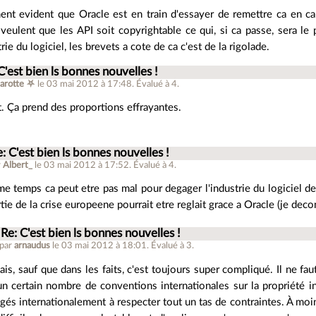
ment evident que Oracle est en train d'essayer de remettre ca en 
veulent que les API soit copyrightable ce qui, si ca passe, sera le p
trie du logiciel, les brevets a cote de ca c'est de la rigolade.
C'est bien ls bonnes nouvelles !
arotte ⛧
le 03 mai 2012 à 17:48
.
Évalué à
4
.
it. Ça prend des proportions effrayantes.
: C'est bien ls bonnes nouvelles !
r
Albert_
le 03 mai 2012 à 17:52
.
Évalué à
4
.
 temps ca peut etre pas mal pour degager l'industrie du logiciel de
tie de la crise europeene pourrait etre reglait grace a Oracle (je decon
Re: C'est bien ls bonnes nouvelles !
 par
arnaudus
le 03 mai 2012 à 18:01
.
Évalué à
3
.
is, sauf que dans les faits, c'est toujours super compliqué. Il ne fau
un certain nombre de conventions internationales sur la propriété int
gés internationalement à respecter tout un tas de contraintes. À moin