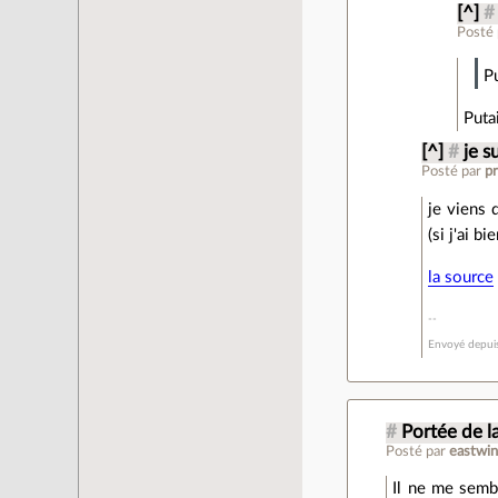
[^]
#
Posté
Pu
Putai
[^]
#
je su
Posté par
pr
je viens 
(si j'ai b
la source
Envoyé depui
#
Portée de l
Posté par
eastwi
Il ne me sembl