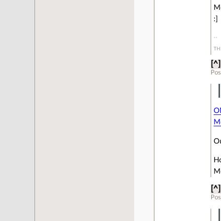
Mo
:]
TH
[^]
Pos
OM
M
Ou
H
M
[^]
Pos