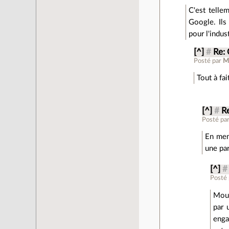
C'est telle
Google. Ils 
pour l'indus
[^]
#
Re: 
Posté par
M
Tout à fa
[^]
#
Re
Posté pa
En meme
une par
[^]
#
Posté
Moua
par 
enga