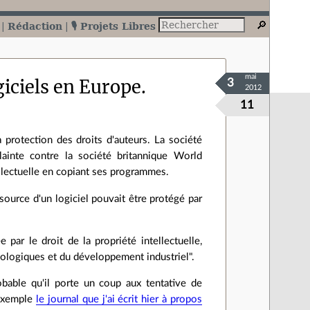
Rédaction
🎙️ Projets Libres
mai
giciels en Europe.
3
2012
11
 protection des droits d'auteurs. La société
plainte contre la société britannique World
ellectuelle en copiant ses programmes.
ource d'un logiciel pouvait être protégé par
par le droit de la propriété intellectuelle,
nologiques et du développement industriel".
obable qu'il porte un coup aux tentative de
 exemple
le journal que j'ai écrit hier à propos