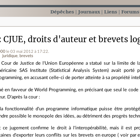
Dépêches
Journaux
Liens
Forums
CJUE, droits d'auteur et brevets lo
000
le 03 mai 2012 à 17:22
.
juridique
brevets
 Cour de Justice de l'Union Européenne a statué sur la limite de la
éricaine SAS Institute (Statistical Analysis System) avait porté 
ogramming, en accusant celle-ci de porter atteinte à sa propriété int
ué en favveur de World Programming, en précisant que seul le code s
eur. D'après la cour :
la fonctionnalité d'un programme informatique puisse être protégée 
endre possible le monopole des idées, au détriment des progrès tech
ce jugement confirme le droit à l'interopérabilité, mais il est pr
aines d'exporter leurs conflits sur les brevets en europe ( voir par