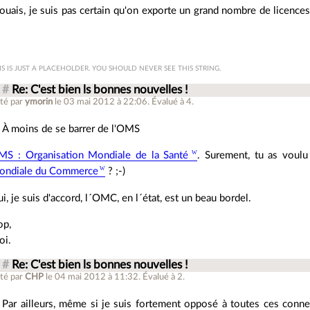
uais, je suis pas certain qu'on exporte un grand nombre de licences
IS IS JUST A PLACEHOLDER. YOU SHOULD NEVER SEE THIS STRING.
#
Re: C'est bien ls bonnes nouvelles !
té par
ymorin
le 03 mai 2012 à 22:06
.
Évalué à
4
.
À moins de se barrer de l'OMS
S : Organisation Mondiale de la Santé
. Surement, tu as voul
ondiale du Commerce
? ;-)
i, je suis d'accord, l´OMC, en l´état, est un beau bordel.
op,
oi.
#
Re: C'est bien ls bonnes nouvelles !
té par
CHP
le 04 mai 2012 à 11:32
.
Évalué à
2
.
Par ailleurs, même si je suis fortement opposé à toutes ces conner