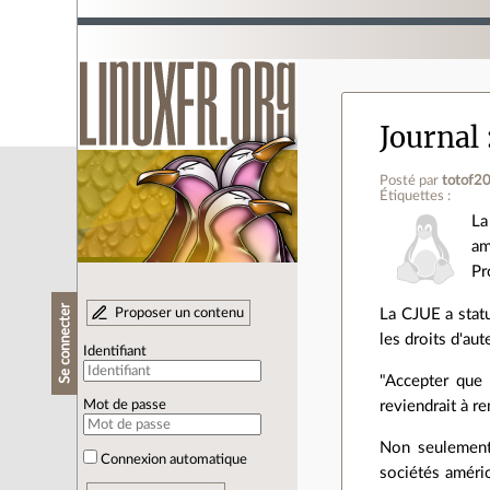
Journal
Posté par
totof2
Étiquettes :
La
am
Pr
Se connecter
Proposer un contenu
La CJUE a stat
les droits d'aut
Identifiant
"Accepter que 
reviendrait à r
Mot de passe
Non seulement 
Connexion automatique
sociétés améric