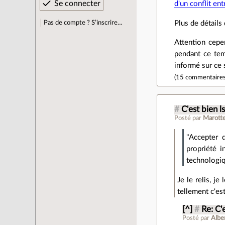
d'un conflit en
Pas de compte ? S’inscrire…
Plus de détails
Attention cepe
pendant ce te
informé sur ce 
(
15 commentaire
#
C'est bien l
Posté par
Marott
"Accepter 
propriété i
technologiq
Je le relis, j
tellement c'es
[^]
#
Re: C'
Posté par
Albe