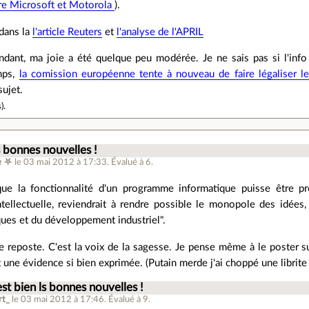
tre Microsoft et Motorola
).
 dans la
l'article Reuters
et
l'analyse de l'APRIL
ndant, ma joie a été quelque peu modérée. Je ne sais pas si l'info
mps,
la comission européenne tente à nouveau de faire légaliser le
sujet.
s
).
s bonnes nouvelles !
e ⛧
le 03 mai 2012 à 17:33
.
Évalué à
6
.
que la fonctionnalité d'un programme informatique puisse être pr
ntellectuelle, reviendrait à rendre possible le monopole des idées
ues et du développement industriel".
e le reposte. C'est la voix de la sagesse. Je pense même à le poster
t une évidence si bien exprimée. (Putain merde j'ai choppé une librite 
est bien ls bonnes nouvelles !
rt_
le 03 mai 2012 à 17:46
.
Évalué à
9
.