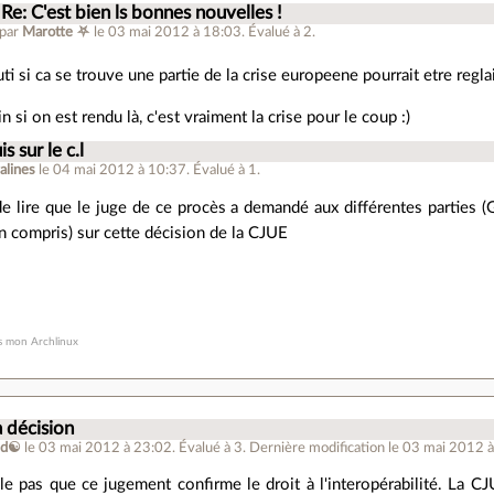
Re: C'est bien ls bonnes nouvelles !
 par
Marotte ⛧
le 03 mai 2012 à 18:03
.
Évalué à
2
.
ti si ca se trouve une partie de la crise europeene pourrait etre regla
n si on est rendu là, c'est vraiment la crise pour le coup :)
is sur le c.l
alines
le 04 mai 2012 à 10:37
.
Évalué à
1
.
de lire que le juge de ce procès a demandé aux différentes parties (
ien compris) sur cette décision de la CJUE
s mon Archlinux
a décision
nd☯
le 03 mai 2012 à 23:02
.
Évalué à
3
.
Dernière modification le 03 mai 2012 à
e pas que ce jugement confirme le droit à l'interopérabilité. La CJ