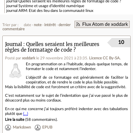
journal
Quelles seraient les meilleures règles de formatage de code ?
journal
Système et usage d'identité numérique
journal
ARM: Etat des lieu dans la communauté linux
Flux Atom de xoddark
Trier par :
date
note
intérêt
dernier
commentaire
10
Journal
Quelles seraient les meilleures
règles de formatage de code ?
Posté par
xoddark
le 29 novembre 2021 à 23:35
.
Licence CC By‑SA.
En programmation on a l’habitude, depuis quelque temps, de
formater le code et notamment l’indenter.
L’objectif de ce formatage est généralement de faciliter la
coopération, et de rendre le code le plus lisible possible.
Mais la lisibilité de code est forcément un critère avec de la suggestivité.
C’est notamment sur le sujet de l’indentation que j’ai vue passé le plus de
désaccord plus ou moins cordiaux.
En ce qui me concerne j’ai toujours préféré indenter avec des tabulations
plutôt que
(…)
Lire la suite
(
58 commentaires
).
Markdown
EPUB