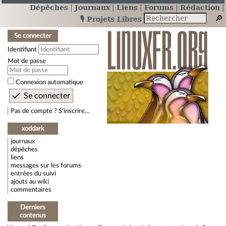
Dépêches
Journaux
Liens
Forums
Rédaction
🎙️ Projets Libres
Se connecter
Identifiant
Mot de passe
Connexion automatique
Pas de compte ? S’inscrire…
xoddark
journaux
dépêches
liens
messages sur les forums
entrées du suivi
ajouts au wiki
commentaires
Derniers
contenus