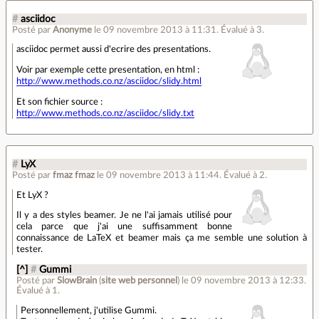
#
asciidoc
Posté par
Anonyme
le 09 novembre 2013 à 11:31
.
Évalué à
3
.
asciidoc permet aussi d'ecrire des presentations.
Voir par exemple cette presentation, en html :
http://www.methods.co.nz/asciidoc/slidy.html
Et son fichier source :
http://www.methods.co.nz/asciidoc/slidy.txt
#
LyX
Posté par
fmaz fmaz
le 09 novembre 2013 à 11:44
.
Évalué à
2
.
Et LyX ?
Il y a des styles beamer. Je ne l'ai jamais utilisé pour
cela parce que j'ai une suffisamment bonne
connaissance de LaTeX et beamer mais ça me semble une solution à
tester.
[^]
#
Gummi
Posté par
SlowBrain
(
site web personnel
)
le 09 novembre 2013 à 12:33
.
Évalué à
1
.
Personnellement, j'utilise Gummi.