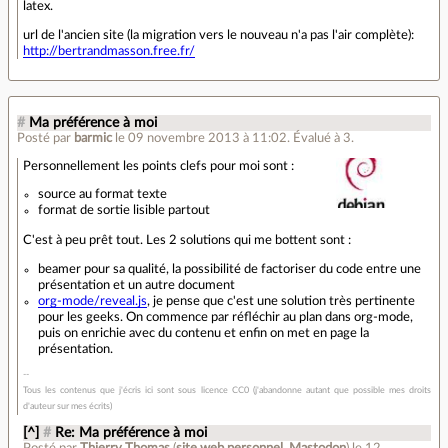
latex.
url de l'ancien site (la migration vers le nouveau n'a pas l'air complète):
http://bertrandmasson.free.fr/
#
Ma préférence à moi
Posté par
barmic
le 09 novembre 2013 à 11:02
.
Évalué à
3
.
Personnellement les points clefs pour moi sont :
source au format texte
format de sortie lisible partout
C'est à peu prêt tout. Les 2 solutions qui me bottent sont :
beamer pour sa qualité, la possibilité de factoriser du code entre une
présentation et un autre document
org-mode/reveal.js
, je pense que c'est une solution très pertinente
pour les geeks. On commence par réfléchir au plan dans org-mode,
puis on enrichie avec du contenu et enfin on met en page la
présentation.
Tous les contenus que j'écris ici sont sous licence CC0 (j'abandonne autant que possible mes droits
d'auteur sur mes écrits)
[^]
#
Re: Ma préférence à moi
Posté par
Thierry Thomas
(
site web personnel
,
Mastodon
)
le 12