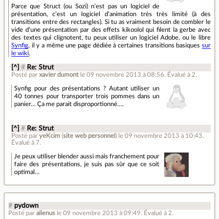
Parce que Struct (ou Sozi) n’est pas un logiciel de
présentation, c’est un logiciel d’animation très très limité (à des
transitions entre des rectangles). Si tu as vraiment besoin de combler le
vide d’une présentation par des effets kikoolol qui filent la gerbe avec
des textes qui clignotent, tu peux utiliser un logiciel Adobe, ou le libre
Synfig
, il y a même une page dédiée à certaines transitions basiques
sur
le wiki
.
[^]
#
Re: Strut
Posté par
xavier dumont
le 09 novembre 2013 à 08:56
.
Évalué à
2
.
Synfig pour des présentations ? Autant utiliser un
40 tonnes pour transporter trois pommes dans un
panier… Ça me parait disproportionné….
[^]
#
Re: Strut
Posté par
yeKcim
(
site web personnel
)
le 09 novembre 2013 à 10:43
.
Évalué à
7
.
Je peux utiliser blender aussi mais franchement pour
faire des présentations, je suis pas sûr que ce soit
optimal…
#
pydown
Posté par
alienus
le 09 novembre 2013 à 09:49
.
Évalué à
2
.