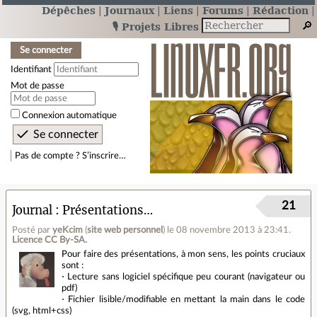
Dépêches
Journaux
Liens
Forums
Rédaction
🎙️ Projets Libres
Se connecter
Identifiant
Mot de passe
Connexion automatique
Pas de compte ? S’inscrire…
21
Journal
Présentations…
Posté par
yeKcim
(
site web personnel
)
le 08 novembre 2013 à 23:41
.
Licence CC By‑SA.
Pour faire des présentations, à mon sens, les points cruciaux
sont :
⋅ Lecture sans logiciel spécifique peu courant (navigateur ou
pdf)
⋅ Fichier lisible/modifiable en mettant la main dans le code
(svg, html+css)