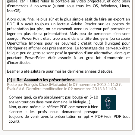
galère, car il fallait relier le portable au vidéo projecteur, et donc plein
d'emmerdes à nouveaux (autant sous tous les OS, Windows, Linux,
MacOS).
Alors qu'au final, le plus sûr et le plus simple était de faire un export en
PDF. Il y avait toujours un lecteur Adobe Reader sur les postes de
présentation (au pire, on se ramenait avec un lecteur pdf portable et
léger en plus de sa présentation). Mais peu de personnes s'en sont
aperçu : PowerPoint était trop ancré dans la tête des gens (ou sa copie
OpenOffice Impress pour les pauvres) : c'était l'outil (l'unique) pour
fabriquer et afficher des présentations. Le formatage des cerveaux était
tel que peu de gens se sont posé la question d'une alternative, alors que
pourtant PowerPoint était associé à un gros lot d'emmerde et
d'incertitudes.
Beamer a été salutaire pour moi les dernières années d'études.
[^]
#
Re: Aaaaaahh les présentations... !
Posté par
François Chaix
(
Mastodon
)
le 09 novembre 2013 à 11:39
.
Évalué à
6
.
Dernière modification le 09 novembre 2013 à 11:40.
Comme quoi, ça n'a absolument pas bougé en 5-10
ans (en tout cas dans mon domaine, la biologie…).
Non, quand-même, le réflexe PDF commence à bien
s'ancrer : les profs nous demandent presque
toujours de venir avec la présentation en ppt + PDF (voir PDF tout
court).