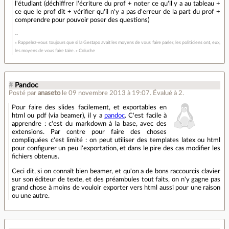
l'étudiant (déchiffrer l'écriture du prof + noter ce qu'il y a au tableau +
ce que le prof dit + vérifier qu'il n'y a pas d'erreur de la part du prof +
comprendre pour pouvoir poser des questions)
« Rappelez-vous toujours que si la Gestapo avait les moyens de vous faire parler, les politiciens ont, eux,
les moyens de vous faire taire. » Coluche
#
Pandoc
Posté par
anaseto
le 09 novembre 2013 à 19:07
.
Évalué à
2
.
Pour faire des slides facilement, et exportables en
html ou pdf (via beamer), il y a
pandoc
. C'est facile à
apprendre : c'est du markdown à la base, avec des
extensions. Par contre pour faire des choses
compliquées c'est limité : on peut utiliser des templates latex ou html
pour configurer un peu l'exportation, et dans le pire des cas modifier les
fichiers obtenus.
Ceci dit, si on connaît bien beamer, et qu'on a de bons raccourcis clavier
sur son éditeur de texte, et des préambules tout faits, on n'y gagne pas
grand chose à moins de vouloir exporter vers html aussi pour une raison
ou une autre.