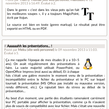
novembre 2013 à 16:49
.
Évalué à
2
.
Dans le genre « c’est dans les vieux pots qu’on fait
les meilleures soupes », il y a toujours MagicPoint,
écrit par Itojun.
Le source est bien en texte (genre markup). Le résultat peut être
exporté en HTML ou en PDF.
#
Aaaaaahh les présentations... !
Posté par
Meku
(
site web personnel
)
le 09 novembre 2013 à 11:03
.
Évalué à
5
.
Ça me rappelle l'époque de mes études (il y a 10~5
ans). On avait régulièrement des présentations à
faire. La vaste majorité utilisait PowerPoint, ou
OpenOffice Impress (moi aussi au début). Et à chaque
fois c'était une galère monstre le moment venu de la présentation :
incompatibilité entre le fichier du présentateur et le PC sur lequel
tournait la présentation (MS Office pas installé ou mauvaise version,
rendu différent, etc.). Ça rajoutait bien du stress au début de la
présentation…
Au bout d'un moment, une partie des étudiants ramenaient carrément
leur PC portable pour afficher la présentation, comme ça ils n'avaient
plus de soucis de compatibilité avec leur fichier. Mais c'était une nouvelle