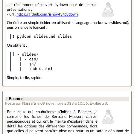
J'ai récemment découvert pydown pour de simples
présentations :
- url :
https://github.com/isnowfy/pydown
On édite un simple fichier en utilisant le language markdown (slides.md),
puis on lance le logiciel :
On obtient :
| - slides/

   | - css/

   | - js/

Simple, facile, rapide.
#
Beamer
Posté par
Nassara
le 09 novembre 2013 à 10:56
.
Évalué à
8
.
Pour ceux qui souhaiterait s'initier à Beamer, je
conseille les fiches de Bertrand Masson, claires,
pédagogiques et qui ont le mérite d'explorer dans le
détail les options des différentes commandes, alors
que celles-ci peuvent paraître obscures pour un utilisateur débutant de