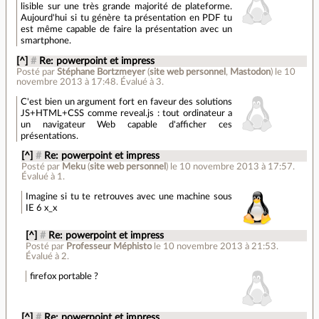
lisible sur une très grande majorité de plateforme.
Aujourd'hui si tu génère ta présentation en PDF tu
est même capable de faire la présentation avec un
smartphone.
[^]
#
Re: powerpoint et impress
Posté par
Stéphane Bortzmeyer
(
site web personnel
,
Mastodon
)
le 10
novembre 2013 à 17:48
.
Évalué à
3
.
C'est bien un argument fort en faveur des solutions
JS+HTML+CSS comme reveal.js : tout ordinateur a
un navigateur Web capable d'afficher ces
présentations.
[^]
#
Re: powerpoint et impress
Posté par
Meku
(
site web personnel
)
le 10 novembre 2013 à 17:57
.
Évalué à
1
.
Imagine si tu te retrouves avec une machine sous
IE 6 x_x
[^]
#
Re: powerpoint et impress
Posté par
Professeur Méphisto
le 10 novembre 2013 à 21:53
.
Évalué à
2
.
firefox portable ?
[^]
#
Re: powerpoint et impress