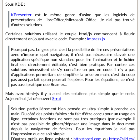
Sous KDE :
KPresenter
est le même genre d'usine que les logiciels de
présentations de LibreOffice/Microsoft Office. Je n'ai pas trouvé
d'autres solutions.
Certaines solutions utilisant le couple html/js commencent à fleurir
directement en jouant avec le code. Exemple :
Impress.js
Pourquoi pas. Le gros plus c'est la possibilité de lire ces présentations
avec n'importe quel navigateur, il n'est pas nécessaire d'avoir une
application spécifique non standard pour lire l'animation et le fichier
final est directement éditable, c'est bien pratique. Par contre ces
solutions nécessitent de s'y connaître un peu en code, il n'y a pas
d'applications permettant de simplifier la prise en main, c'est du coup
pas aussi parfait qu'on pourrait l'espérer. Pour les équations, ce n'est
pas aussi pratique que Beamer…
Mais avec html+js il y a aussi des solutions plus simple que le code.
Aujourd'hui, j'ai découvert
Strut
Solution particulièrement bien pensée et ultra simple à prendre en
main. Du côté des points faibles : du fait d'être conçu pour un usage en
ligne, certaines fonctions ne sont pas très pratiques (par exemple il
n'est pas possible de glisser/déposer une image dans le document
depuis le navigateur de fichiers. Pour les équations je n'ai pas
l'impression que ce soit simple.
D'autres outils en ligne existent :
http://prezi.com
ou
https://slid.es/