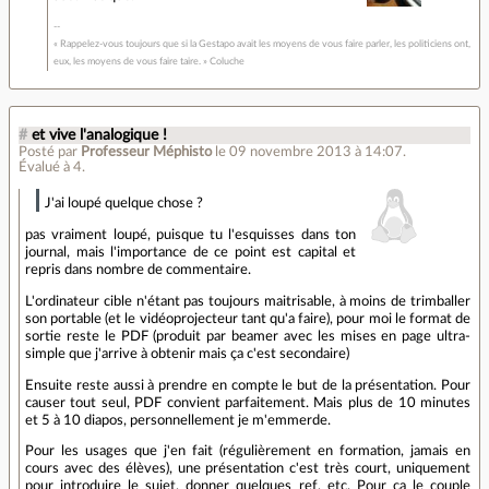
« Rappelez-vous toujours que si la Gestapo avait les moyens de vous faire parler, les politiciens ont,
eux, les moyens de vous faire taire. » Coluche
#
et vive l'analogique !
Posté par
Professeur Méphisto
le 09 novembre 2013 à 14:07
.
Évalué à
4
.
J'ai loupé quelque chose ?
pas vraiment loupé, puisque tu l'esquisses dans ton
journal, mais l'importance de ce point est capital et
repris dans nombre de commentaire.
L'ordinateur cible n'étant pas toujours maitrisable, à moins de trimballer
son portable (et le vidéoprojecteur tant qu'a faire), pour moi le format de
sortie reste le PDF (produit par beamer avec les mises en page ultra-
simple que j'arrive à obtenir mais ça c'est secondaire)
Ensuite reste aussi à prendre en compte le but de la présentation. Pour
causer tout seul, PDF convient parfaitement. Mais plus de 10 minutes
et 5 à 10 diapos, personnellement je m'emmerde.
Pour les usages que j'en fait (régulièrement en formation, jamais en
cours avec des élèves), une présentation c'est très court, uniquement
pour introduire le sujet, donner quelques ref, etc. Pour ça le couple