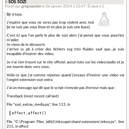
#
SOS SOZI
Posté par
gregnaysien
le 06 janvier 2014 à 13:47
.
Évalué à
1
.
Bjr à tous.
J'espère que vous ne serez pas trop violent avec moi
(je ne suis pas sous linux et en plus je suis une buse).
C'est ici que l'on parle le plus de sozi alors j'ai pensé que vous pourriez
m'aider.
Je viens de le découvrir.
J'arrive ss pb à créer des fichiers svg très fluides sauf que…je suis
incapable d'insérer des video.
Je n'ai rien trouvé sur le site officiel, aucun tuto sur les video/audio et je
me tourne donc vers vous.
Voilà ce que j'ai comme réponse quand j'essaye d'insérer une video via
l'onglet extension-sozi extra
J'ai un message qui dit que le script n’envoie pas d'erreur mais que :
Traceback (most recent call last):
File "sozi_extras_media.py", line 115, in
File "C:\Program Files (x86)\Inkscape\share\extensions\inkex.py", line
215, in affect