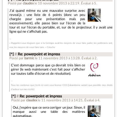
Posté par
claudex
le 10 novembre 2013 à 22:19
.
Évalué à
5
.
J'ai quand même eu une mauvaise surprise avec
reveal.js : une liste de 6 points (donc un peu
chargée pour une présentation mais pas
excessivement), elle passe bien sur l'écran de la
tour et sur l'écran du portable, et, sur de le projecteur, il y avait une
ligne qui ne s'affichait pas.
« Rappelez-vous toujours que si la Gestapo avait les moyens de vous faire parler, les politiciens ont,
eux, les moyens de vous faire taire. » Coluche
[^]
#
Re: powerpoint et impress
Posté par
barmic
le 11 novembre 2013 à 13:28
.
Évalué à
2
.
C'est dommage parce que ça devrait très bien ce
gérer (le web maintenant c'est fait pour s'afficher
sur toutes taille d'écran et de résolution).
Tous les contenus que j'écris ici sont sous licence CC0 (j'abandonne autant que possible mes droits
d'auteur sur mes écrits)
[^]
#
Re: powerpoint et impress
Posté par
claudex
le 11 novembre 2013 à 14:21
.
Évalué à
4
.
Oui, j'espère que ce sera corriger un jour. Sinon, il
manque aussi une table des matières
automatique.