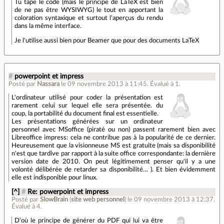
Tu tape le code (mais le principe de LaTeX est bien
de ne pas être WYSIWYG) le tout en apportant la
coloration syntaxique et surtout l’aperçus du rendu
dans la même interface.
Je l'utilise aussi bien pour Beamer que pour des documents LaTeX
#
powerpoint et impress
Posté par
Nassara
le 09 novembre 2013 à 11:45
.
Évalué à
1
.
L'ordinateur utilisé pour coder la présentation est
rarement celui sur lequel elle sera présentée. du
coup, la portabilité du document final est essentielle.
Les présentations générées sur un ordinateur
personnel avec MSoffice (piraté ou non) passent rarement bien avec
Libreoffice impress: cela ne contribue pas à la popularité de ce dernier.
Heureusement que la visionneuse MS est gratuite (mais sa disponibilité
n'est que tardive par rapport à la suite office correspondante: la dernière
version date de 2010. On peut légitimement penser qu'il y a une
volonté délibérée de retarder sa disponibilité… ). Et bien évidemment
elle est indisponible pour linux.
[^]
#
Re: powerpoint et impress
Posté par
SlowBrain
(
site web personnel
)
le 09 novembre 2013 à 12:37
.
Évalué à
4
.
D’où le principe de générer du PDF qui lui va être