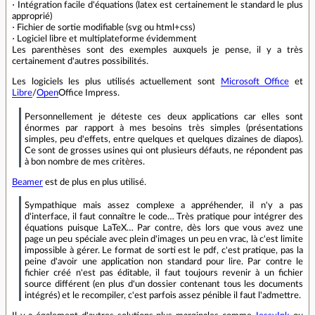
⋅ Intégration facile d'équations (latex est certainement le standard le plus
approprié)
⋅ Fichier de sortie modifiable (svg ou html+css)
⋅ Logiciel libre et multiplateforme évidemment
Les parenthèses sont des exemples auxquels je pense, il y a très
certainement d'autres possibilités.
Les logiciels les plus utilisés actuellement sont
Microsoft Office
et
Libre
/
Open
Office Impress.
Personnellement je déteste ces deux applications car elles sont
énormes par rapport à mes besoins très simples (présentations
simples, peu d'effets, entre quelques et quelques dizaines de diapos).
Ce sont de grosses usines qui ont plusieurs défauts, ne répondent pas
à bon nombre de mes critères.
Beamer
est de plus en plus utilisé.
Sympathique mais assez complexe a appréhender, il n'y a pas
d'interface, il faut connaître le code… Très pratique pour intégrer des
équations puisque LaTeX… Par contre, dès lors que vous avez une
page un peu spéciale avec plein d'images un peu en vrac, là c'est limite
impossible à gérer. Le format de sorti est le pdf, c'est pratique, pas la
peine d'avoir une application non standard pour lire. Par contre le
fichier créé n'est pas éditable, il faut toujours revenir à un fichier
source différent (en plus d'un dossier contenant tous les documents
intégrés) et le recompiler, c'est parfois assez pénible il faut l'admettre.