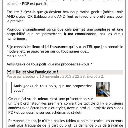
beamer - PDF est parfait.
Ensuite ? c'est la que ça devient beaucoup moins geek : (tableau noir
AND craies) OR (tableau blanc AND feutres) avec une préférence pour
le premier.
Pourquoi ? simplement parce que cela permet une souplesse et une
adaptabilité que ne permettent,
à ma connaissance
, pas les outils
numériques.
Si je connais les lieux, si j'ai l'assurance qu'il y a un TBI, que j'en connais le
modèle, etc. je peux rester sur du tout numérique…
mais sinon ?
Amis geeks de tous poils, que me proposeriez-vous ?
[^]
#
Re: et vive l'analogique !
Posté par
claudex
le 10 novembre 2013 à 22:28
.
Évalué à
2
.
Amis geeks de tous poils, que me proposeriez-
vous ?
Ce que j'ai vu de mieux, c'est une présentation sur
un (vieil) ordinateur (les premiers convertible tacticle d'il y a plusieurs
années) avec écran tactile et stylet, avec le prof qui projette des slides
PDF et qui dessine sur ses schémas au stylet.
Personnellement, je n'aime pas les tableaux noirs et craies, les erreurs
sont plus fréquente de la part du prof, ça demande plus de travail de