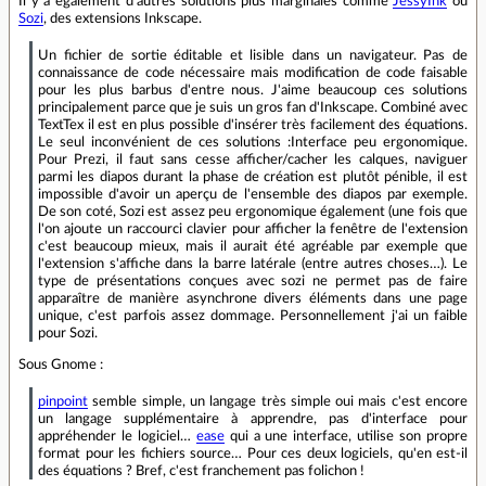
Il y a également d'autres solutions plus marginales comme
JessyInk
ou
Sozi
, des extensions Inkscape.
Un fichier de sortie éditable et lisible dans un navigateur. Pas de
connaissance de code nécessaire mais modification de code faisable
pour les plus barbus d'entre nous. J'aime beaucoup ces solutions
principalement parce que je suis un gros fan d'Inkscape. Combiné avec
TextTex il est en plus possible d'insérer très facilement des équations.
Le seul inconvénient de ces solutions :Interface peu ergonomique.
Pour Prezi, il faut sans cesse afficher/cacher les calques, naviguer
parmi les diapos durant la phase de création est plutôt pénible, il est
impossible d'avoir un aperçu de l'ensemble des diapos par exemple.
De son coté, Sozi est assez peu ergonomique également (une fois que
l'on ajoute un raccourci clavier pour afficher la fenêtre de l'extension
c'est beaucoup mieux, mais il aurait été agréable par exemple que
l'extension s'affiche dans la barre latérale (entre autres choses…). Le
type de présentations conçues avec sozi ne permet pas de faire
apparaître de manière asynchrone divers éléments dans une page
unique, c'est parfois assez dommage. Personnellement j'ai un faible
pour Sozi.
Sous Gnome :
pinpoint
semble simple, un langage très simple oui mais c'est encore
un langage supplémentaire à apprendre, pas d'interface pour
appréhender le logiciel…
ease
qui a une interface, utilise son propre
format pour les fichiers source… Pour ces deux logiciels, qu'en est-il
des équations ? Bref, c'est franchement pas folichon !