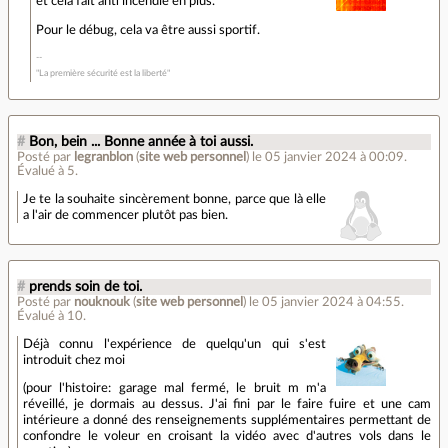
et cela fait anti incendie en plus.
Pour le débug, cela va être aussi sportif.
"La première sécurité est la liberté"
#
Bon, bein ... Bonne année à toi aussi.
Posté par
legranblon
(
site web personnel
)
le 05 janvier 2024 à 00:09
.
Évalué à
5
.
Je te la souhaite sincèrement bonne, parce que là elle
a l'air de commencer plutôt pas bien.
#
prends soin de toi.
Posté par
nouknouk
(
site web personnel
)
le 05 janvier 2024 à 04:55
.
Évalué à
10
.
Déjà connu l'expérience de quelqu'un qui s'est
introduit chez moi
(pour l'histoire: garage mal fermé, le bruit m m'a
réveillé, je dormais au dessus. J'ai fini par le faire fuire et une cam
intérieure a donné des renseignements supplémentaires permettant de
confondre le voleur en croisant la vidéo avec d'autres vols dans le