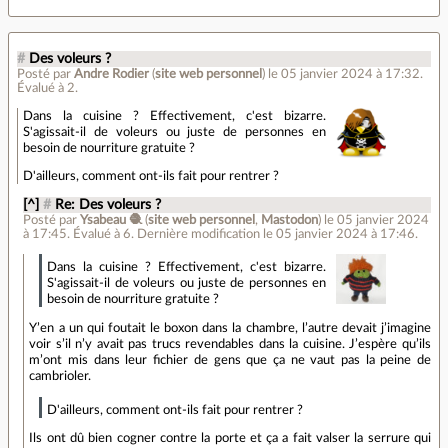
#
Des voleurs ?
Posté par
Andre Rodier
(
site web personnel
)
le 05 janvier 2024 à 17:32
.
Évalué à
2
.
Dans la cuisine ? Effectivement, c'est bizarre.
S'agissait-il de voleurs ou juste de personnes en
besoin de nourriture gratuite ?
D'ailleurs, comment ont-ils fait pour rentrer ?
[^]
#
Re: Des voleurs ?
Posté par
Ysabeau 🧶
(
site web personnel
,
Mastodon
)
le 05 janvier 2024
à 17:45
.
Évalué à
6
.
Dernière modification le 05 janvier 2024 à 17:46.
Dans la cuisine ? Effectivement, c'est bizarre.
S'agissait-il de voleurs ou juste de personnes en
besoin de nourriture gratuite ?
Y’en a un qui foutait le boxon dans la chambre, l’autre devait j’imagine
voir s’il n’y avait pas trucs revendables dans la cuisine. J’espère qu’ils
m’ont mis dans leur fichier de gens que ça ne vaut pas la peine de
cambrioler.
D'ailleurs, comment ont-ils fait pour rentrer ?
Ils ont dû bien cogner contre la porte et ça a fait valser la serrure qui