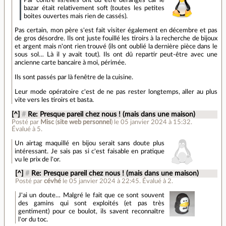
bazar était relativement soft (toutes les petites
boites ouvertes mais rien de cassés).
Pas certain, mon père s'est fait visiter également en décembre et pas
de gros désordre. Ils ont juste fouillé les tiroirs à la recherche de bijoux
et argent mais n'ont rien trouvé (ils ont oublié la dernière pièce dans le
sous sol… Là il y avait tout). Ils ont dû repartir peut-être avec une
ancienne carte bancaire à moi, périmée.
Ils sont passés par là fenêtre de la cuisine.
Leur mode opératoire c'est de ne pas rester longtemps, aller au plus
vite vers les tiroirs et basta.
[^]
#
Re: Presque pareil chez nous ! (mais dans une maison)
Posté par
Misc
(
site web personnel
)
le 05 janvier 2024 à 15:32
.
Évalué à
5
.
Un airtag maquillé en bijou serait sans doute plus
intéressant. Je sais pas si c'est faisable en pratique
vu le prix de l'or.
[^]
#
Re: Presque pareil chez nous ! (mais dans une maison)
Posté par
cévhé
le 05 janvier 2024 à 22:45
.
Évalué à
2
.
J'ai un doute… Malgré le fait que ce sont souvent
des gamins qui sont exploités (et pas très
gentiment) pour ce boulot, ils savent reconnaître
l'or du toc.