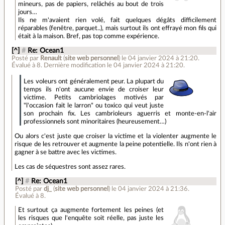
mineurs, pas de papiers, relâchés au bout de trois
jours…
Ils ne m'avaient rien volé, fait quelques dégâts difficilement
réparables (fenêtre, parquet..), mais surtout ils ont effrayé mon fils qui
était à la maison. Bref, pas top comme expérience.
[^]
#
Re: Ocean1
Posté par
Renault
(
site web personnel
)
le 04 janvier 2024 à 21:20
.
Évalué à
8
.
Dernière modification le 04 janvier 2024 à 21:20.
Les voleurs ont généralement peur. La plupart du
temps ils n'ont aucune envie de croiser leur
victime. Petits cambriolages motivés par
"l'occasion fait le larron" ou toxico qui veut juste
son prochain fix. Les cambrioleurs aguerris et monte-en-l'air
professionnels sont minoritaires (heureusement…)
Ou alors c'est juste que croiser la victime et la violenter augmente le
risque de les retrouver et augmente la peine potentielle. Ils n'ont rien à
gagner à se battre avec les victimes.
Les cas de séquestres sont assez rares.
[^]
#
Re: Ocean1
Posté par
dj_
(
site web personnel
)
le 04 janvier 2024 à 21:36
.
Évalué à
8
.
Et surtout ça augmente fortement les peines (et
les risques que l'enquête soit réelle, pas juste les