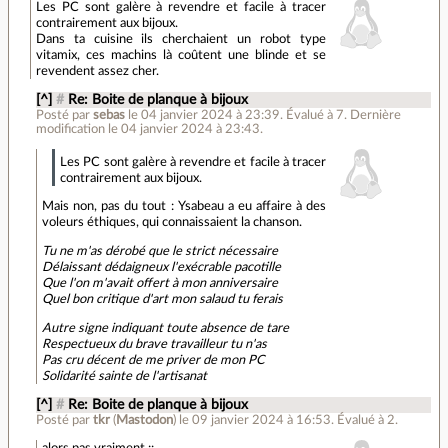
Les PC sont galère à revendre et facile à tracer
contrairement aux bijoux.
Dans ta cuisine ils cherchaient un robot type
vitamix, ces machins là coûtent une blinde et se
revendent assez cher.
[^]
#
Re: Boite de planque à bijoux
Posté par
sebas
le 04 janvier 2024 à 23:39
.
Évalué à
7
.
Dernière
modification le 04 janvier 2024 à 23:43.
Les PC sont galère à revendre et facile à tracer
contrairement aux bijoux.
Mais non, pas du tout : Ysabeau a eu affaire à des
voleurs éthiques, qui connaissaient la chanson.
Tu ne m'as dérobé que le strict nécessaire
Délaissant dédaigneux l'exécrable pacotille
Que l'on m'avait offert à mon anniversaire
Quel bon critique d'art mon salaud tu ferais
Autre signe indiquant toute absence de tare
Respectueux du brave travailleur tu n'as
Pas cru décent de me priver de mon PC
Solidarité sainte de l'artisanat
[^]
#
Re: Boite de planque à bijoux
Posté par
tkr
(
Mastodon
)
le 09 janvier 2024 à 16:53
.
Évalué à
2
.
alors pas vraiment ::