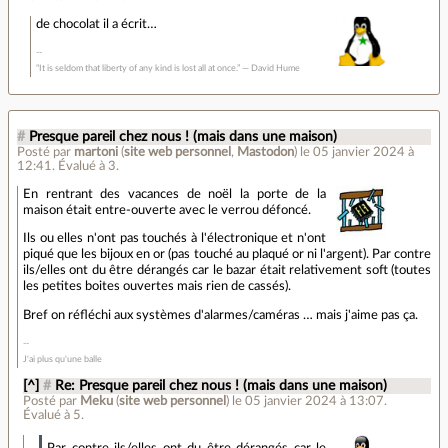
de chocolat il a écrit…
“It is seldom that liberty of any kind is lost all at once.” ― David Hume
#
Presque pareil chez nous ! (mais dans une maison)
Posté par
martoni
(
site web personnel
,
Mastodon
)
le 05 janvier 2024 à
12:41
.
Évalué à
3
.
En rentrant des vacances de noël la porte de la
maison était entre-ouverte avec le verrou défoncé.
Ils ou elles n'ont pas touchés à l'électronique et n'ont
piqué que les bijoux en or (pas touché au plaqué or ni l'argent). Par contre
ils/elles ont du être dérangés car le bazar était relativement soft (toutes
les petites boites ouvertes mais rien de cassés).
Bref on réfléchi aux systèmes d'alarmes/caméras … mais j'aime pas ça.
J'ai plus qu'une balle
[^]
#
Re: Presque pareil chez nous ! (mais dans une maison)
Posté par
Meku
(
site web personnel
)
le 05 janvier 2024 à 13:07
.
Évalué à
5
.
Par contre ils/elles ont du être dérangés car le