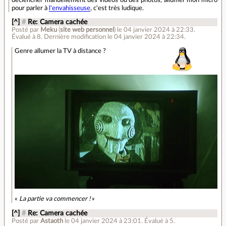
pour parler à
l'envahisseuse
, c'est très ludique.
[^]
#
Re: Camera cachée
Posté par
Meku
(
site web personnel
)
le 04 janvier 2024 à 22:33
.
Évalué à
8
.
Dernière modification le 04 janvier 2024 à 22:34.
Genre allumer la TV à distance ?
«
La partie va commencer !
»
[^]
#
Re: Camera cachée
Posté par
Astaoth
le 04 janvier 2024 à 23:01
.
Évalué à
5
.