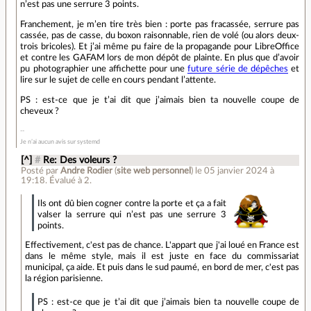
n’est pas une serrure 3 points.
Franchement, je m’en tire très bien : porte pas fracassée, serrure pas
cassée, pas de casse, du boxon raisonnable, rien de volé (ou alors deux-
trois bricoles). Et j’ai même pu faire de la propagande pour LibreOffice
et contre les GAFAM lors de mon dépôt de plainte. En plus que d’avoir
pu photographier une affichette pour une
future série de dépêches
et
lire sur le sujet de celle en cours pendant l’attente.
PS : est-ce que je t’ai dit que j’aimais bien ta nouvelle coupe de
cheveux ?
Je n’ai aucun avis sur systemd
[^]
#
Re: Des voleurs ?
Posté par
Andre Rodier
(
site web personnel
)
le 05 janvier 2024 à
19:18
.
Évalué à
2
.
Ils ont dû bien cogner contre la porte et ça a fait
valser la serrure qui n’est pas une serrure 3
points.
Effectivement, c'est pas de chance. L'appart que j'ai loué en France est
dans le même style, mais il est juste en face du commissariat
municipal, ça aide. Et puis dans le sud paumé, en bord de mer, c'est pas
la région parisienne.
PS : est-ce que je t’ai dit que j’aimais bien ta nouvelle coupe de