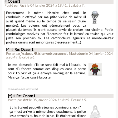
#
Ocean1
Posté par
Faya
le 04 janvier 2024 à 19:41
.
Évalué à
7
.
Exactement la même histoire chez moi, le
cambrioleur effrayé par ma ptite vieille de mère (il
avait quand même eu le temps de se saisir d'une
montre). Les voleurs ont généralement peur. La
plupart du temps ils n'ont aucune envie de croiser leur victime. Petits
cambriolages motivés par "l'occasion fait le larron" ou toxico qui veut
juste son prochain fix. Les cambrioleurs aguerris et monte-en-l'air
professionnels sont minoritaires (heureusement…)
[^]
#
Re: Ocean1
Posté par
Ysabeau 🧶
(
site web personnel
,
Mastodon
)
le 04 janvier 2024
à 20:49
.
Évalué à
6
.
Je me demande s'ils se sont fait mal à l'épaule. Ils
sont dû foncer comme des dingues dans la porte
pour l'ouvrir et ça a envoyé valdinguer la serrure.
Mais ça n'a pas cassé la porte.
Je n’ai aucun avis sur systemd
[^]
#
Re: Ocean1
Posté par
Ant
le 05 janvier 2024 à 13:25
.
Évalué à
5
.
Et ils étaient peut-être jeunes ou mineurs, non ?
ça m'est arrivé la même chose quasiment, la police
les a attrapés au bout de la rue, ils étaient soi-disant