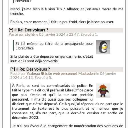
cheveux ?
Merci, j'aime bien la fusion Tux / Albator, et j'en avais marre de ma
tronche.
En plus, en ce moment, il fait un peu froid, alors je laisse pousser.
[^]
#
Re: Des voleurs ?
Posté par
cévhé
le 05 janvier 2024 à 22:47
.
Évalué à
1
.
Et j’ai même pu faire de la propagande pour
LibreOffice
Si la plainte a été déposée en gendarmerie, c'était
inutile : ils sont déjà convertis.
[^]
#
Re: Des voleurs ?
Posté par
Ysabeau 🧶
(
site web personnel
,
Mastodon
)
le 06 janvier
2024 à 14:13
.
Évalué à
5
.
À Paris, ce sont les commissariats de police. En
fait le type m'a dit qu'il préférait LibreOffice parce
que plus simple et qu'il l'a sur son portable
personnel. Il m'a dit aussi que ses collègues lui
disaient que c'était dépassé. Ce à quoi j'ai répondu d'une part que le
traitement de texte est le plus puissant et le meilleur que je
connaisse et, d'autre part, que la dernière version est sortie en
décembre 2023.
Je n'ai pas évoqué le changement de numérotation des versions de