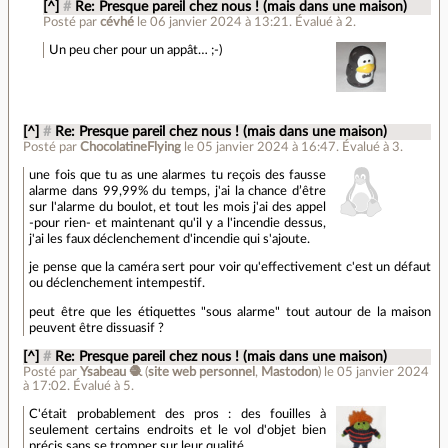
[^]
#
Re: Presque pareil chez nous ! (mais dans une maison)
Posté par
cévhé
le 06 janvier 2024 à 13:21
.
Évalué à
2
.
Un peu cher pour un appât… ;-)
[^]
#
Re: Presque pareil chez nous ! (mais dans une maison)
Posté par
ChocolatineFlying
le 05 janvier 2024 à 16:47
.
Évalué à
3
.
une fois que tu as une alarmes tu reçois des fausse
alarme dans 99,99% du temps, j'ai la chance d’être
sur l'alarme du boulot, et tout les mois j'ai des appel
-pour rien- et maintenant qu'il y a l'incendie dessus,
j'ai les faux déclenchement d'incendie qui s'ajoute.
je pense que la caméra sert pour voir qu'effectivement c'est un défaut
ou déclenchement intempestif.
peut être que les étiquettes "sous alarme" tout autour de la maison
peuvent être dissuasif ?
[^]
#
Re: Presque pareil chez nous ! (mais dans une maison)
Posté par
Ysabeau 🧶
(
site web personnel
,
Mastodon
)
le 05 janvier 2024
à 17:02
.
Évalué à
5
.
C'était probablement des pros : des fouilles à
seulement certains endroits et le vol d'objet bien
précis sans se tromper sur leur qualité.