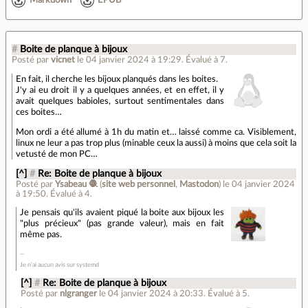
Markdown
EPUB
#
Boite de planque à bijoux
Posté par
vicnet
le 04 janvier 2024 à 19:29
.
Évalué à
7
.
En fait, il cherche les bijoux planqués dans les boites.
J'y ai eu droit il y a quelques années, et en effet, il y
avait quelques babioles, surtout sentimentales dans
ces boites…
Mon ordi a été allumé à 1h du matin et… laissé comme ca. Visiblement,
linux ne leur a pas trop plus (minable ceux la aussi) à moins que cela soit la
vetusté de mon PC…
[^]
#
Re: Boite de planque à bijoux
Posté par
Ysabeau 🧶
(
site web personnel
,
Mastodon
)
le 04 janvier 2024
à 19:50
.
Évalué à
4
.
Je pensais qu'ils avaient piqué la boite aux bijoux les
"plus précieux" (pas grande valeur), mais en fait
même pas.
Je n’ai aucun avis sur systemd
[^]
#
Re: Boite de planque à bijoux
Posté par
nlgranger
le 04 janvier 2024 à 20:33
.
Évalué à
5
.