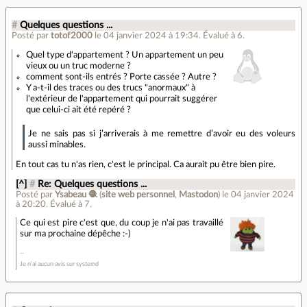
#
Quelques questions ...
Posté par
totof2000
le 04 janvier 2024 à 19:34
.
Évalué à
6
.
Quel type d'appartement ? Un appartement un peu
vieux ou un truc moderne ?
comment sont-ils entrés ? Porte cassée ? Autre ?
Y a-t-il des traces ou des trucs "anormaux" à
l'extérieur de l'appartement qui pourrait suggérer
que celui-ci ait été repéré ?
Je ne sais pas si j’arriverais à me remettre d’avoir eu des voleurs
aussi minables.
En tout cas tu n'as rien, c'est le principal. Ca aurait pu être bien pire.
[^]
#
Re: Quelques questions ...
Posté par
Ysabeau 🧶
(
site web personnel
,
Mastodon
)
le 04 janvier 2024
à 20:20
.
Évalué à
7
.
Ce qui est pire c'est que, du coup je n'ai pas travaillé
sur ma prochaine dépêche :-)
Je n’ai aucun avis sur systemd