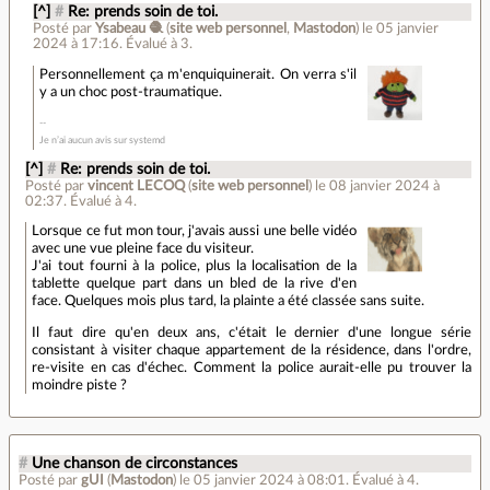
[^]
#
Re: prends soin de toi.
Posté par
Ysabeau 🧶
(
site web personnel
,
Mastodon
)
le 05 janvier
2024 à 17:16
.
Évalué à
3
.
Personnellement ça m'enquiquinerait. On verra s'il
y a un choc post-traumatique.
Je n’ai aucun avis sur systemd
[^]
#
Re: prends soin de toi.
Posté par
vincent LECOQ
(
site web personnel
)
le 08 janvier 2024 à
02:37
.
Évalué à
4
.
Lorsque ce fut mon tour, j'avais aussi une belle vidéo
avec une vue pleine face du visiteur.
J'ai tout fourni à la police, plus la localisation de la
tablette quelque part dans un bled de la rive d'en
face. Quelques mois plus tard, la plainte a été classée sans suite.
Il faut dire qu'en deux ans, c'était le dernier d'une longue série
consistant à visiter chaque appartement de la résidence, dans l'ordre,
re-visite en cas d'échec. Comment la police aurait-elle pu trouver la
moindre piste ?
#
Une chanson de circonstances
Posté par
gUI
(
Mastodon
)
le 05 janvier 2024 à 08:01
.
Évalué à
4
.