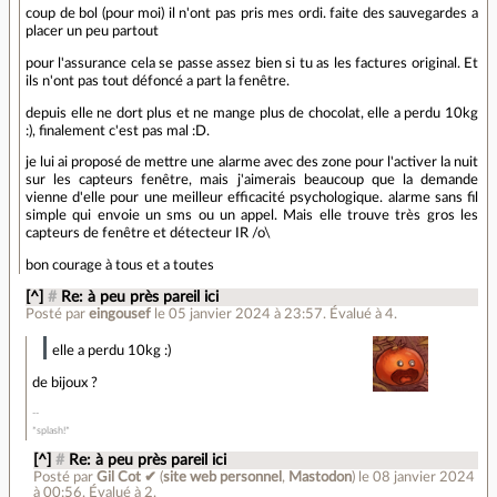
coup de bol (pour moi) il n'ont pas pris mes ordi. faite des sauvegardes a
placer un peu partout
pour l'assurance cela se passe assez bien si tu as les factures original. Et
ils n'ont pas tout défoncé a part la fenêtre.
depuis elle ne dort plus et ne mange plus de chocolat, elle a perdu 10kg
:), finalement c'est pas mal :D.
je lui ai proposé de mettre une alarme avec des zone pour l'activer la nuit
sur les capteurs fenêtre, mais j'aimerais beaucoup que la demande
vienne d'elle pour une meilleur efficacité psychologique. alarme sans fil
simple qui envoie un sms ou un appel. Mais elle trouve très gros les
capteurs de fenêtre et détecteur IR /o\
bon courage à tous et a toutes
[^]
#
Re: à peu près pareil ici
Posté par
eingousef
le 05 janvier 2024 à 23:57
.
Évalué à
4
.
elle a perdu 10kg :)
de bijoux ?
*splash!*
[^]
#
Re: à peu près pareil ici
Posté par
Gil Cot ✔
(
site web personnel
,
Mastodon
)
le 08 janvier 2024
à 00:56
.
Évalué à
2
.