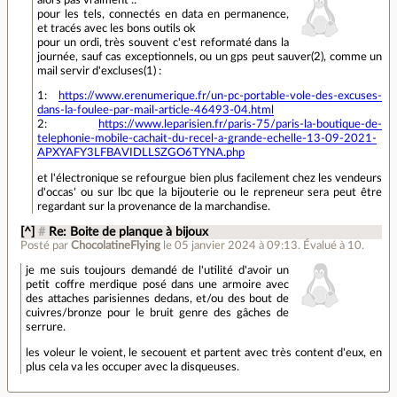
pour les tels, connectés en data en permanence,
et tracés avec les bons outils ok
pour un ordi, très souvent c'est reformaté dans la
journée, sauf cas exceptionnels, ou un gps peut sauver(2), comme un
mail servir d'excluses(1) :
1:
https://www.erenumerique.fr/un-pc-portable-vole-des-excuses-
dans-la-foulee-par-mail-article-46493-04.html
2:
https://www.leparisien.fr/paris-75/paris-la-boutique-de-
telephonie-mobile-cachait-du-recel-a-grande-echelle-13-09-2021-
APXYAFY3LFBAVIDLLSZGO6TYNA.php
et l'électronique se refourgue bien plus facilement chez les vendeurs
d'occas' ou sur lbc que la bijouterie ou le repreneur sera peut être
regardant sur la provenance de la marchandise.
[^]
#
Re: Boite de planque à bijoux
Posté par
ChocolatineFlying
le 05 janvier 2024 à 09:13
.
Évalué à
10
.
je me suis toujours demandé de l'utilité d'avoir un
petit coffre merdique posé dans une armoire avec
des attaches parisiennes dedans, et/ou des bout de
cuivres/bronze pour le bruit genre des gâches de
serrure.
les voleur le voient, le secouent et partent avec très content d'eux, en
plus cela va les occuper avec la disqueuses.