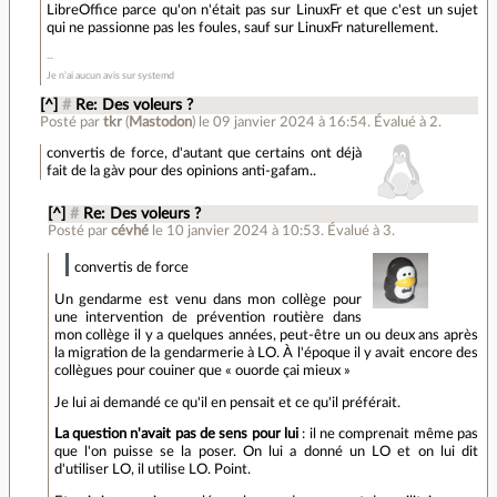
LibreOffice parce qu'on n'était pas sur LinuxFr et que c'est un sujet
qui ne passionne pas les foules, sauf sur LinuxFr naturellement.
Je n’ai aucun avis sur systemd
[^]
#
Re: Des voleurs ?
Posté par
tkr
(
Mastodon
)
le 09 janvier 2024 à 16:54
.
Évalué à
2
.
convertis de force, d'autant que certains ont déjà
fait de la gàv pour des opinions anti-gafam..
[^]
#
Re: Des voleurs ?
Posté par
cévhé
le 10 janvier 2024 à 10:53
.
Évalué à
3
.
convertis de force
Un gendarme est venu dans mon collège pour
une intervention de prévention routière dans
mon collège il y a quelques années, peut-être un ou deux ans après
la migration de la gendarmerie à LO. À l'époque il y avait encore des
collègues pour couiner que « ouorde çai mieux »
Je lui ai demandé ce qu'il en pensait et ce qu'il préférait.
La question n'avait pas de sens pour lui
: il ne comprenait même pas
que l'on puisse se la poser. On lui a donné un LO et on lui dit
d'utiliser LO, il utilise LO. Point.