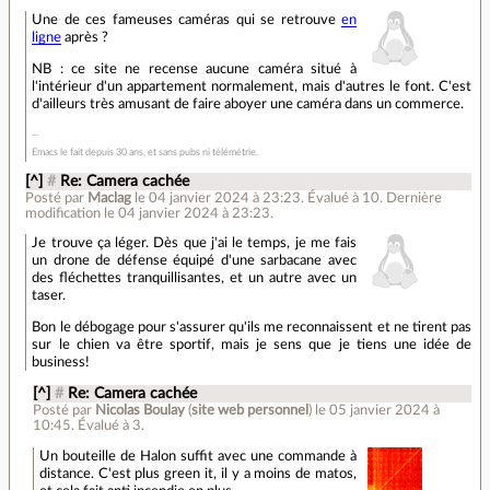
Une de ces fameuses caméras qui se retrouve
en
ligne
après ?
NB : ce site ne recense aucune caméra situé à
l'intérieur d'un appartement normalement, mais d'autres le font. C'est
d'ailleurs très amusant de faire aboyer une caméra dans un commerce.
Emacs le fait depuis 30 ans, et sans pubs ni télémétrie.
[^]
#
Re: Camera cachée
Posté par
Maclag
le 04 janvier 2024 à 23:23
.
Évalué à
10
.
Dernière
modification le 04 janvier 2024 à 23:23.
Je trouve ça léger. Dès que j'ai le temps, je me fais
un drone de défense équipé d'une sarbacane avec
des fléchettes tranquillisantes, et un autre avec un
taser.
Bon le débogage pour s'assurer qu'ils me reconnaissent et ne tirent pas
sur le chien va être sportif, mais je sens que je tiens une idée de
business!
[^]
#
Re: Camera cachée
Posté par
Nicolas Boulay
(
site web personnel
)
le 05 janvier 2024 à
10:45
.
Évalué à
3
.
Un bouteille de Halon suffit avec une commande à
distance. C'est plus green it, il y a moins de matos,