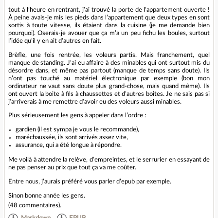
tout à l’heure en rentrant, j’ai trouvé la porte de l’appartement ouverte !
À peine avais-je mis les pieds dans l’appartement que deux types en sont
sortis à toute vitesse, ils étaient dans la cuisine (je me demande bien
pourquoi). Oserais-je avouer que ça m’a un peu fichu les boules, surtout
l’idée qu’il y en ait d’autres en fait.
Brèfle, une fois rentrée, les voleurs partis. Mais franchement, quel
manque de standing. J’ai eu affaire à des minables qui ont surtout mis du
désordre dans, et même pas partout (manque de temps sans doute). Ils
n’ont pas touché au matériel électronique par exemple (bon mon
ordinateur ne vaut sans doute plus grand-chose, mais quand même). Ils
ont ouvert la boite à fils à chaussettes et d’autres boites. Je ne sais pas si
j’arriverais à me remettre d’avoir eu des voleurs aussi minables.
Plus sérieusement les gens à appeler dans l’ordre :
gardien (il est sympa je vous le recommande),
maréchaussée, ils sont arrivés assez vite,
assurance, qui a été longue à répondre.
Me voilà à attendre la relève, d’empreintes, et le serrurier en essayant de
ne pas penser au prix que tout ça va me coûter.
Entre nous, j’aurais préféré vous parler d’epub par exemple.
Sinon bonne année les gens.
(
48 commentaires
).