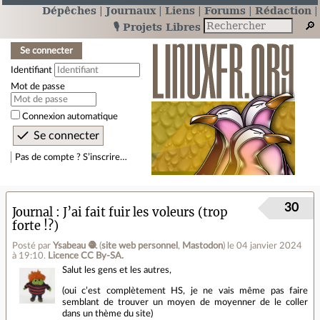
Dépêches
Journaux
Liens
Forums
Rédaction
🎙️ Projets Libres
Se connecter
Identifiant
Mot de passe
Connexion automatique
Pas de compte ? S’inscrire…
30
Journal
J’ai fait fuir les voleurs (trop
forte !?)
Posté par
Ysabeau 🧶
(
site web personnel
,
Mastodon
)
le 04 janvier 2024
à 19:10
.
Licence CC By‑SA.
Salut les gens et les autres,
(oui c’est complètement HS, je ne vais même pas faire
semblant de trouver un moyen de moyenner de le coller
dans un thème du site)