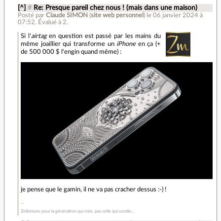
[^]
#
Re: Presque pareil chez nous ! (mais dans une maison)
Posté par
Claude SIMON
(
site web personnel
)
le 06 janvier 2024 à
07:52
.
Évalué à
2
.
Si l'
airtag
en question est passé par les mains du
même joaillier qui transforme un
iPhone
en ça (+
de 500 000 $ l'engin quand même) :
je pense que le gamin, il ne va pas cracher dessus :-) !
Zelbinium: pour la génération qui crée, pas celle qui scrolle…