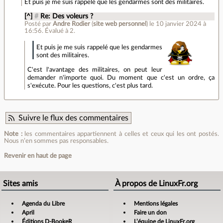
Et puis je me suis rappelé que les gendarmes sont des militaires.
[^]
#
Re: Des voleurs ?
Posté par
Andre Rodier
(
site web personnel
)
le 10 janvier 2024 à
16:56
.
Évalué à
2
.
Et puis je me suis rappelé que les gendarmes
sont des militaires.
C'est l'avantage des militaires, on peut leur
demander n'importe quoi. Du moment que c'est un ordre, ça
s'exécute. Pour les questions, c'est plus tard.
Suivre le flux des commentaires
Note :
les commentaires appartiennent à celles et ceux qui les ont postés.
Nous n’en sommes pas responsables.
Revenir en haut de page
Sites amis
À propos de LinuxFr.org
Agenda du Libre
Mentions légales
April
Faire un don
Éditions D-BookeR
L’équipe de LinuxFr.org