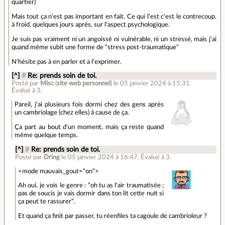
quartier)
Mais tout ça n'est pas important en fait. Ce qui l'est c'est le contrecoup,
à froid, quelques jours après, sur l'aspect psychologique.
Je suis pas vraiment ni un angoissé ni vulnérable, ni un stressé, mais j'ai
quand même subit une forme de "stress post-traumatique"
N'hésite pas à en parler et a l'exprimer.
[^]
#
Re: prends soin de toi.
Posté par
Misc
(
site web personnel
)
le 05 janvier 2024 à 15:31
.
Évalué à
3
.
Pareil, j'ai plusieurs fois dormi chez des gens après
un cambriolage (chez elles) à cause de ça.
Ça part au bout d'un moment, mais ça reste quand
même quelque temps.
[^]
#
Re: prends soin de toi.
Posté par
Dring
le 05 janvier 2024 à 16:47
.
Évalué à
3
.
<mode mauvais_gout="on">
Ah oui, je vois le genre : "oh tu as l'air traumatisée ;
pas de soucis je vais dormir dans ton lit cette nuit si
ça peut te rassurer".
Et quand ça finit par passer, tu réenfiles ta cagoule de cambrioleur ?