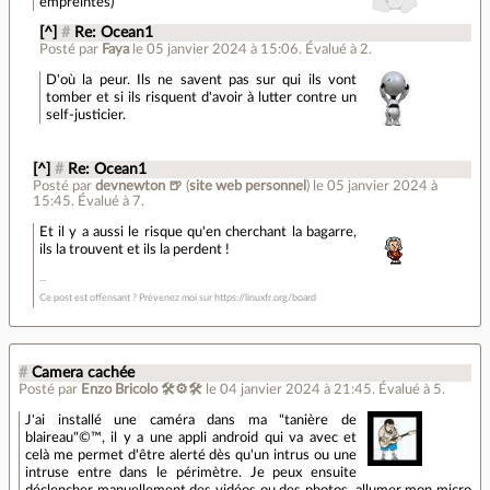
empreintes)
[^]
#
Re: Ocean1
Posté par
Faya
le 05 janvier 2024 à 15:06
.
Évalué à
2
.
D'où la peur. Ils ne savent pas sur qui ils vont
tomber et si ils risquent d'avoir à lutter contre un
self-justicier.
[^]
#
Re: Ocean1
Posté par
devnewton 🍺
(
site web personnel
)
le 05 janvier 2024 à
15:45
.
Évalué à
7
.
Et il y a aussi le risque qu'en cherchant la bagarre,
ils la trouvent et ils la perdent !
Ce post est offensant ? Prévenez moi sur https://linuxfr.org/board
#
Camera cachée
Posté par
Enzo Bricolo 🛠⚙🛠
le 04 janvier 2024 à 21:45
.
Évalué à
5
.
J'ai installé une caméra dans ma "tanière de
blaireau"©™, il y a une appli android qui va avec et
celà me permet d'être alerté dès qu'un intrus ou une
intruse entre dans le périmètre. Je peux ensuite
déclencher manuellement des vidéos ou des photos, allumer mon micro