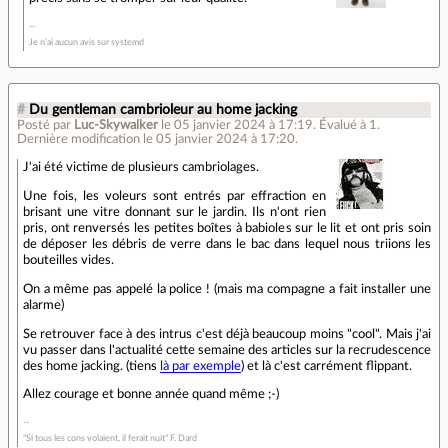
Je n’ai aucun avis sur systemd
#
Du gentleman cambrioleur au home jacking
Posté par
Luc-Skywalker
le 05 janvier 2024 à 17:19
.
Évalué à
1
.
Dernière modification le 05 janvier 2024 à 17:20.
J'ai été victime de plusieurs cambriolages.
Une fois, les voleurs sont entrés par effraction en
brisant une vitre donnant sur le jardin. Ils n'ont rien
pris, ont renversés les petites boîtes à babioles sur le lit et ont pris soin
de déposer les débris de verre dans le bac dans lequel nous triions les
bouteilles vides.
On a même pas appelé la police ! (mais ma compagne a fait installer une
alarme)
Se retrouver face à des intrus c'est déjà beaucoup moins "cool". Mais j'ai
vu passer dans l'actualité cette semaine des articles sur la recrudescence
des home jacking. (tiens
là par exemple
) et là c'est carrément flippant.
Allez courage et bonne année quand même ;-)
"Si tous les cons volaient, il ferait nuit" F. Dard