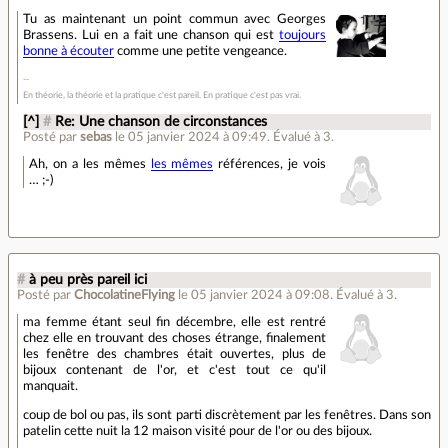
Tu as maintenant un point commun avec Georges
Brassens. Lui en a fait une chanson qui est
toujours
bonne à écouter
comme une petite vengeance.
En théorie, la théorie et la pratique c'est pareil. En pratique c'est pas vrai.
[^]
#
Re: Une chanson de circonstances
Posté par
sebas
le 05 janvier 2024 à 09:49
.
Évalué à
3
.
Ah, on a les mêmes
les mêmes
références, je vois
… ;-)
#
à peu près pareil ici
Posté par
ChocolatineFlying
le 05 janvier 2024 à 09:08
.
Évalué à
3
.
ma femme étant seul fin décembre, elle est rentré
chez elle en trouvant des choses étrange, finalement
les fenêtre des chambres était ouvertes, plus de
bijoux contenant de l'or, et c'est tout ce qu'il
manquait.
coup de bol ou pas, ils sont parti discrètement par les fenêtres. Dans son
patelin cette nuit la 12 maison visité pour de l'or ou des bijoux.