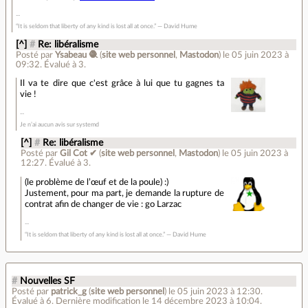
“It is seldom that liberty of any kind is lost all at once.” ― David Hume
[^]
#
Re: libéralisme
Posté par
Ysabeau 🧶
(
site web personnel
,
Mastodon
)
le 05 juin 2023 à
09:32
.
Évalué à
3
.
Il va te dire que c'est grâce à lui que tu gagnes ta
vie !
Je n’ai aucun avis sur systemd
[^]
#
Re: libéralisme
Posté par
Gil Cot ✔
(
site web personnel
,
Mastodon
)
le 05 juin 2023 à
12:27
.
Évalué à
3
.
(le problème de l’œuf et de la poule) :)
Justement, pour ma part, je demande la rupture de
contrat afin de changer de vie : go Larzac
“It is seldom that liberty of any kind is lost all at once.” ― David Hume
#
Nouvelles SF
Posté par
patrick_g
(
site web personnel
)
le 05 juin 2023 à 12:30
.
Évalué à
6
.
Dernière modification le 14 décembre 2023 à 10:04.