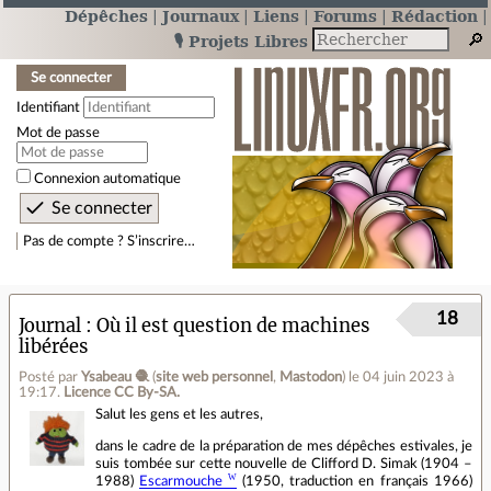
Dépêches
Journaux
Liens
Forums
Rédaction
🎙️ Projets Libres
Se connecter
Identifiant
Mot de passe
Connexion automatique
Pas de compte ? S’inscrire…
18
Journal
Où il est question de machines
libérées
Posté par
Ysabeau 🧶
(
site web personnel
,
Mastodon
)
le 04 juin 2023 à
19:17
.
Licence CC By‑SA.
Salut les gens et les autres,
dans le cadre de la préparation de mes dépêches estivales, je
suis tombée sur cette nouvelle de Clifford D. Simak (1904 –
1988)
Escarmouche
(1950, traduction en français 1966)