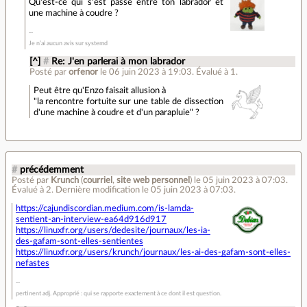
Qu'est-ce qui s'est passé entre ton labrador et
une machine à coudre ?
Je n’ai aucun avis sur systemd
[^]
#
Re: J'en parlerai à mon labrador
Posté par
orfenor
le 06 juin 2023 à 19:03
.
Évalué à
1
.
Peut être qu'Enzo faisait allusion à
"la rencontre fortuite sur une table de dissection
d'une machine à coudre et d'un parapluie" ?
#
précédemment
Posté par
Krunch
(
courriel
,
site web personnel
)
le 05 juin 2023 à 07:03
.
Évalué à
2
.
Dernière modification le 05 juin 2023 à 07:03.
https://cajundiscordian.medium.com/is-lamda-
sentient-an-interview-ea64d916d917
https://linuxfr.org/users/dedesite/journaux/les-ia-
des-gafam-sont-elles-sentientes
https://linuxfr.org/users/krunch/journaux/les-ai-des-gafam-sont-elles-
nefastes
pertinent adj. Approprié : qui se rapporte exactement à ce dont il est question.