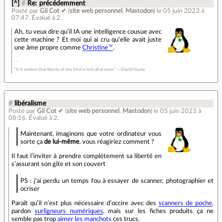
[^]
#
Re: précédemment
Posté par
Gil Cot ✔
(
site web personnel
,
Mastodon
)
le 05 juin 2023 à
07:47
.
Évalué à
2
.
Ah, tu veux dire qu’il IA une intelligence cousue avec
cette machine ? Et moi qui ai cru qu’elle avait juste
une âme propre comme
Christine
.
“It is seldom that liberty of any kind is lost all at once.” ― David Hume
#
libéralisme
Posté par
Gil Cot ✔
(
site web personnel
,
Mastodon
)
le 05 juin 2023 à
08:16
.
Évalué à
2
.
Maintenant, imaginons que votre ordinateur vous
sorte ça
de lui-même
, vous réagiriez comment ?
Il faut l’inviter à prendre complétement sa liberté en
s’assurant son gîte et son couvert
PS : j’ai perdu un temps fou à essayer de scanner, photographier et
ocriser
Paraît qu’il n’est plus nécessaire d’occire avec des
scanners de poche
,
pardon
surligneurs numériques
, mais sur les fiches produits ça ne
semble pas trop
aimer les manchots
ces trucs.