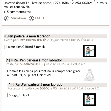
science-fiction
, Le Livre de poche, 1974, ISBN : 2-253-00609-2, si vous
voulez tout savoir.
(
15 commentaires
).
Markdown
EPUB
#
J'en parlerai à mon labrador
Posté par
Enzo Bricolo 🛠⚙🛠
le 05 juin 2023 à 00:36
.
Évalué à
5
.
Il aime bien Clifford Simmak
[^]
#
Re: J'en parlerai à mon labrador
Posté par
SChauveau
le 05 juin 2023 à 06:34
.
Évalué à
7
.
Demain les chiens pourront nous comprendre grâce
à ChatGPT, ou plutôt ChienGPT.
[^]
#
Re: J'en parlerai à mon labrador
Posté par
Enzo Bricolo 🛠⚙🛠
le 05 juin 2023 à 07:14
.
Évalué à
2
.
Shoggoth GPT