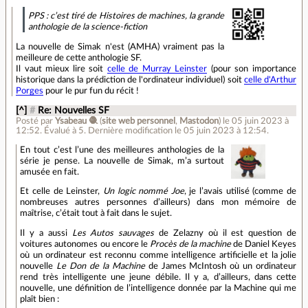
PPS : c’est tiré de Histoires de machines, la grande
anthologie de la science-fiction
La nouvelle de Simak n'est (AMHA) vraiment pas la
meilleure de cette anthologie SF.
Il vaut mieux lire soit
celle de Murray Leinster
(pour son importance
historique dans la prédiction de l'ordinateur individuel) soit
celle d'Arthur
Porges
pour le pur fun du récit !
[^]
#
Re: Nouvelles SF
Posté par
Ysabeau 🧶
(
site web personnel
,
Mastodon
)
le 05 juin 2023 à
12:52
.
Évalué à
5
.
Dernière modification le 05 juin 2023 à 12:54.
En tout c’est l’une des meilleures anthologies de la
série je pense. La nouvelle de Simak, m’a surtout
amusée en fait.
Et celle de Leinster,
Un logic nommé Joe
, je l’avais utilisé (comme de
nombreuses autres personnes d’ailleurs) dans mon mémoire de
maîtrise, c’était tout à fait dans le sujet.
Il y a aussi
Les Autos sauvages
de Zelazny où il est question de
voitures autonomes ou encore le
Procès de la machine
de Daniel Keyes
où un ordinateur est reconnu comme intelligence artificielle et la jolie
nouvelle
Le Don de la Machine
de James McIntosh où un ordinateur
rend très intelligente une jeune débile. Il y a, d’ailleurs, dans cette
nouvelle, une définition de l’intelligence donnée par la Machine qui me
plaît bien :