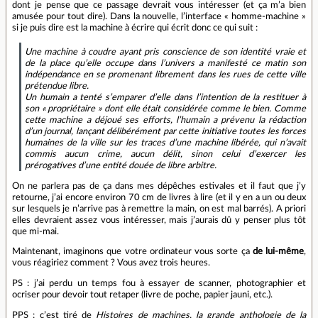
dont je pense que ce passage devrait vous intéresser (et ça m’a bien
amusée pour tout dire). Dans la nouvelle, l’interface « homme-machine »
si je puis dire est la machine à écrire qui écrit donc ce qui suit :
Une machine à coudre ayant pris conscience de son identité vraie et
de la place qu’elle occupe dans l’univers a manifesté ce matin son
indépendance en se promenant librement dans les rues de cette ville
prétendue libre.
Un humain a tenté s’emparer d’elle dans l’intention de la restituer à
son « propriétaire » dont elle était considérée comme le bien. Comme
cette machine a déjoué ses efforts, l’humain a prévenu la rédaction
d’un journal, lançant délibérément par cette initiative toutes les forces
humaines de la ville sur les traces d’une machine libérée, qui n’avait
commis aucun crime, aucun délit, sinon celui d’exercer les
prérogatives d’une entité douée de libre arbitre.
On ne parlera pas de ça dans mes dépêches estivales et il faut que j’y
retourne, j’ai encore environ 70 cm de livres à lire (et il y en a un ou deux
sur lesquels je n’arrive pas à remettre la main, on est mal barrés). A priori
elles devraient assez vous intéresser, mais j’aurais dû y penser plus tôt
que mi-mai.
Maintenant, imaginons que votre ordinateur vous sorte ça
de lui-même
,
vous réagiriez comment ? Vous avez trois heures.
PS : j’ai perdu un temps fou à essayer de scanner, photographier et
ocriser pour devoir tout retaper (livre de poche, papier jauni, etc.).
PPS : c’est tiré de
Histoires de machines, la grande anthologie de la