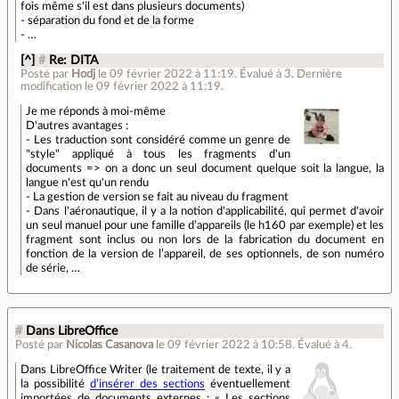
fois même s'il est dans plusieurs documents)
- séparation du fond et de la forme
- …
[^]
#
Re: DITA
Posté par
Hodj
le 09 février 2022 à 11:19
.
Évalué à
3
.
Dernière
modification le 09 février 2022 à 11:19.
Je me réponds à moi-même
D'autres avantages :
- Les traduction sont considéré comme un genre de
"style" appliqué à tous les fragments d'un
documents => on a donc un seul document quelque soit la langue, la
langue n'est qu'un rendu
- La gestion de version se fait au niveau du fragment
- Dans l'aéronautique, il y a la notion d'applicabilité, qui permet d'avoir
un seul manuel pour une famille d’appareils (le h160 par exemple) et les
fragment sont inclus ou non lors de la fabrication du document en
fonction de la version de l’appareil, de ses optionnels, de son numéro
de série, …
#
Dans LibreOffice
Posté par
Nicolas Casanova
le 09 février 2022 à 10:58
.
Évalué à
4
.
Dans LibreOffice Writer (le traitement de texte, il y a
la possibilité
d’insérer des sections
éventuellement
importées de documents externes : « Les sections