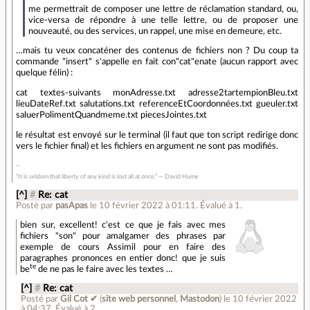
me permettrait de composer une lettre de réclamation standard, ou,
vice-versa de répondre à une telle lettre, ou de proposer une
nouveauté, ou des services, un rappel, une mise en demeure, etc.
…mais tu veux concaténer des contenus de fichiers non ? Du coup ta
commande "insert" s'appelle en fait con"cat"enate (aucun rapport avec
quelque félin) :
cat textes-suivants monAdresse.txt adresse2tartempionBleu.txt
lieuDateRef.txt salutations.txt referenceEtCoordonnées.txt gueuler.txt
saluerPolimentQuandmeme.txt piecesJointes.txt
le résultat est envoyé sur le terminal (il faut que ton script redirige donc
vers le fichier final) et les fichiers en argument ne sont pas modifiés.
“It is seldom that liberty of any kind is lost all at once.” ― David Hume
[^]
#
Re: cat
Posté par
pasApas
le 10 février 2022 à 01:11
.
Évalué à
1
.
bien sur, excellent! c'est ce que je fais avec mes
fichiers "son" pour amalgamer des phrases par
exemple de cours Assimil pour en faire des
paragraphes prononces en entier donc! que je suis
te
be
de ne pas le faire avec les textes …
[^]
#
Re: cat
Posté par
Gil Cot ✔
(
site web personnel
,
Mastodon
)
le 10 février 2022
à 04:37
.
Évalué à
2
.