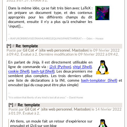
2022 à 07:57
.
Évalué à
2
.
Dans la même idée, ça se fait très bien avec LaTeX :
on prépare un document type, et des contenus
appropriés pour les différents champs du dit
document, ensuite il n'y a plus qu'à enchaîner les
\input{}…
« IRAFURORBREVISESTANIMUMREGEQUINISIPARETIMPERAT » — Odes — Horace
[^]
#
Re: template
Posté par
Gil Cot ✔
(
site web personnel
,
Mastodon
)
le 09 février 2022
à 09:42
.
Évalué à
2
.
Dernière modification le 09 février 2022 à 09:42.
En parlant de Jinja, il est directement utilisable en
ligne de commande via :
j2cli (Python)
,
shtpl (Shell)
,
cookie (Shell)
,
bash-tpl (Shell)
. Les deux premiers me
semblent plus complets. Les trois derniers utilise
une liste de déclarations à la INI, comme
bash-templater (Shell)
et
envsubst (qui du coup peut être plus simple)
“It is seldom that liberty of any kind is lost all at once.” ― David Hume
[^]
#
Re: template
Posté par
Gil Cot ✔
(
site web personnel
,
Mastodon
)
le 14 février 2022
à 01:39
.
Évalué à
2
.
Ah tiens, un moule fait un retour d'expérience sur
envsubst et j2cli sur son blog