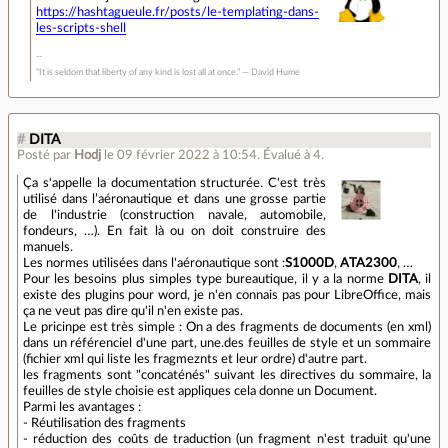
https://hashtagueule.fr/posts/le-templating-dans-
les-scripts-shell
“It is seldom that liberty of any kind is lost all at once.” ― David Hume
#
DITA
Posté par
Hodj
le 09 février 2022 à 10:54
.
Évalué à
4
.
Ça s'appelle la documentation structurée. C'est très
utilisé dans l’aéronautique et dans une grosse partie
de l'industrie (construction navale, automobile,
fondeurs, …). En fait là ou on doit construire des
manuels.
Les normes utilisées dans l'aéronautique sont :
S1000D
,
ATA2300
, …
Pour les besoins plus simples type bureautique, il y a la norme
DITA
, il
existe des plugins pour word, je n'en connais pas pour LibreOffice, mais
ça ne veut pas dire qu'il n'en existe pas.
Le pricinpe est très simple : On a des fragments de documents (en xml)
dans un référenciel d'une part, une.des feuilles de style et un sommaire
(fichier xml qui liste les fragmeznts et leur ordre) d'autre part.
les fragments sont "concaténés" suivant les directives du sommaire, la
feuilles de style choisie est appliques cela donne un Document.
Parmi les avantages :
- Réutilisation des fragments
- réduction des coûts de traduction (un fragment n'est traduit qu'une