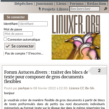
Dépêches
Journaux
Liens
Forums
Rédaction
🎙️ Projets Libres
Se connecter
Identifiant
Mot de passe
Connexion automatique
Pas de compte ? S’inscrire…
2
Forum Astuces.divers
traiter des blocs de
texte pour composer de gros documents
flexibles
Posté par
pasApas
le 08 février 2022 à 22:30
.
Licence CC By‑SA.
bonjour
je voudrais créer de manière flexible de gros documents à partir de blocs
de texte préformulés dans de petits (ou non) documents individuels
mémorisés au format texte sur le disque dur dans le même répertoire (ou