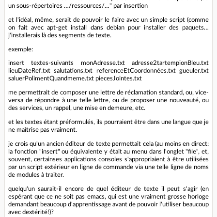
un sous-répertoires …/ressources/…" par insertion
et l'idéal, même, serait de pouvoir le faire avec un simple script (comme
on fait avec apt-get install dans debian pour installer des paquets…
j'installerais là des segments de texte.
exemple:
insert textes-suivants monAdresse.txt adresse2tartempionBleu.txt
lieuDateRef.txt salutations.txt referenceEtCoordonnées.txt gueuler.txt
saluerPolimentQuandmeme.txt piecesJointes.txt
me permettrait de composer une lettre de réclamation standard, ou, vice-
versa de répondre à une telle lettre, ou de proposer une nouveauté, ou
des services, un rappel, une mise en demeure, etc.
et les textes étant préformulés, ils pourraient être dans une langue que je
ne maîtrise pas vraiment.
je crois qu'un ancien éditeur de texte permettait cela (au moins en direct:
la fonction "insert" ou équivalente y était au menu dans l'onglet "file", et,
souvent, certainses applications consoles s'appropriaient à être utilisées
par un script extérieur en ligne de commande via une telle ligne de noms
de modules à traiter.
quelqu'un saurait-il encore de quel éditeur de texte il peut s'agir (en
espérant que ce ne soit pas emacs, qui est une vraiment grosse horloge
demandant beaucoup d'apprentissage avant de pouvoir l'utiliser beaucoup
avec dextérité!)?