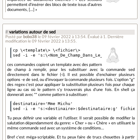
permettent d'insérer des blocs de texte issus d'autres
documents, […] »
#
variations autour de sed
Posté par
bobo38
le 09 février 2022 à 13:54
.
Évalué à
1
.
Dernière
modification le 09 février 2022 à 13:55.
cp \<template\> \<fichier\>

ces commandes copient un template avec des pattern
de champ à remplir, pour les substituer avec la commande sed
directement dans le fichier (-i). Il est possible d'enchainer plusieurs
options -e de sed, ou d'invoquer la commande plusieurs fois. L'option "g"
des regex c'est pour appliquer la substitution plusieurs fois pour chaque
ligne au cas où le pattern s'y trouverais plus d'une fois. En shell ça
donnerait avec "" comme pattern à substituer:
destinataire='Mme Michu'

Tu peux définir une variable et l'utiliser. Il serait possible de modifier la
salutation dépendamment du genre: « Cher » ou « Chère » en utilisant la
même commande sed avec un système de conditions…
Bref c'est méga-scriptable. Et tu peux faire de trucs chouettes à partir