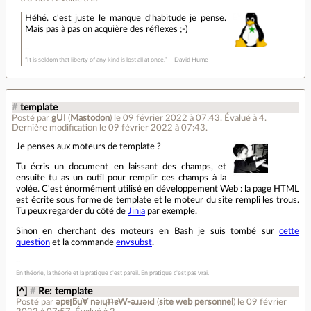
Héhé. c'est juste le manque d'habitude je pense.
Mais pas à pas on acquière des réflexes ;-)
“It is seldom that liberty of any kind is lost all at once.” ― David Hume
#
template
Posté par
gUI
(
Mastodon
)
le 09 février 2022 à 07:43
.
Évalué à
4
.
Dernière modification le 09 février 2022 à 07:43.
Je penses aux moteurs de template ?
Tu écris un document en laissant des champs, et
ensuite tu as un outil pour remplir ces champs à la
volée. C'est énormément utilisé en développement Web : la page HTML
est écrite sous forme de template et le moteur du site rempli les trous.
Tu peux regarder du côté de
Jinja
par exemple.
Sinon en cherchant des moteurs en Bash je suis tombé sur
cette
question
et la commande
envsubst
.
En théorie, la théorie et la pratique c'est pareil. En pratique c'est pas vrai.
[^]
#
Re: template
Posté par
ǝpɐןƃu∀ nǝıɥʇʇɐW-ǝɹɹǝıԀ
(
site web personnel
)
le 09 février