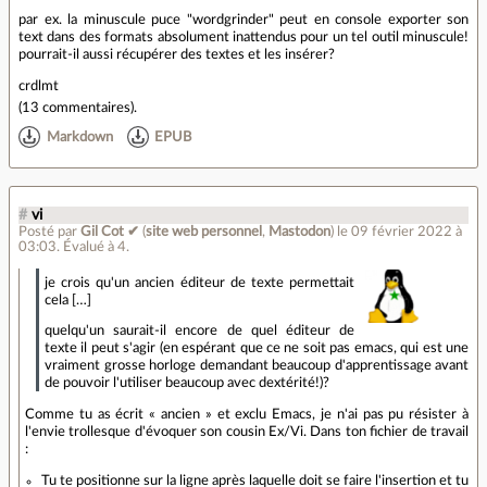
par ex. la minuscule puce "wordgrinder" peut en console exporter son
text dans des formats absolument inattendus pour un tel outil minuscule!
pourrait-il aussi récupérer des textes et les insérer?
crdlmt
(
13 commentaires
).
Markdown
EPUB
#
vi
Posté par
Gil Cot ✔
(
site web personnel
,
Mastodon
)
le 09 février 2022 à
03:03
.
Évalué à
4
.
je crois qu'un ancien éditeur de texte permettait
cela […]
quelqu'un saurait-il encore de quel éditeur de
texte il peut s'agir (en espérant que ce ne soit pas emacs, qui est une
vraiment grosse horloge demandant beaucoup d'apprentissage avant
de pouvoir l'utiliser beaucoup avec dextérité!)?
Comme tu as écrit « ancien » et exclu Emacs, je n'ai pas pu résister à
l'envie trollesque d'évoquer son cousin Ex/Vi. Dans ton fichier de travail
:
Tu te positionne sur la ligne après laquelle doit se faire l'insertion et tu