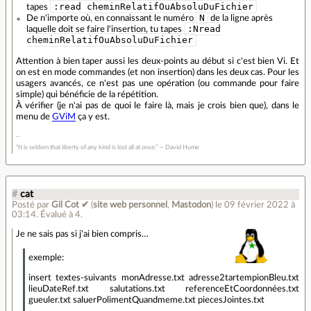
:read cheminRelatifOuAbsoluDuFichier
tapes
N
De n'importe où, en connaissant le numéro
de la ligne après
:Nread
laquelle doit se faire l'insertion, tu tapes
cheminRelatifOuAbsoluDuFichier
Attention à bien taper aussi les deux-points au début si c'est bien Vi. Et
on est en mode commandes (et non insertion) dans les deux cas. Pour les
usagers avancés, ce n'est pas une opération (ou commande pour faire
simple) qui bénéficie de la répétition.
À vérifier (je n'ai pas de quoi le faire là, mais je crois bien que), dans le
menu de
GViM
ça y est.
“It is seldom that liberty of any kind is lost all at once.” ― David Hume
#
cat
Posté par
Gil Cot ✔
(
site web personnel
,
Mastodon
)
le 09 février 2022 à
03:14
.
Évalué à
4
.
Je ne sais pas si j'ai bien compris…
exemple:
insert textes-suivants monAdresse.txt adresse2tartempionBleu.txt
lieuDateRef.txt salutations.txt referenceEtCoordonnées.txt
gueuler.txt saluerPolimentQuandmeme.txt piecesJointes.txt