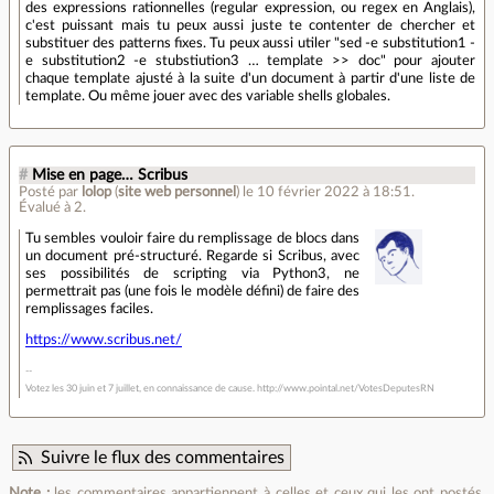
des expressions rationnelles (regular expression, ou regex en Anglais),
c'est puissant mais tu peux aussi juste te contenter de chercher et
substituer des patterns fixes. Tu peux aussi utiler "sed -e substitution1 -
e substitution2 -e stubstiution3 … template >> doc" pour ajouter
chaque template ajusté à la suite d'un document à partir d'une liste de
template. Ou même jouer avec des variable shells globales.
#
Mise en page… Scribus
Posté par
lolop
(
site web personnel
)
le 10 février 2022 à 18:51
.
Évalué à
2
.
Tu sembles vouloir faire du remplissage de blocs dans
un document pré-structuré. Regarde si Scribus, avec
ses possibilités de scripting via Python3, ne
permettrait pas (une fois le modèle défini) de faire des
remplissages faciles.
https://www.scribus.net/
Votez les 30 juin et 7 juillet, en connaissance de cause. http://www.pointal.net/VotesDeputesRN
Suivre le flux des commentaires
Note :
les commentaires appartiennent à celles et ceux qui les ont postés.