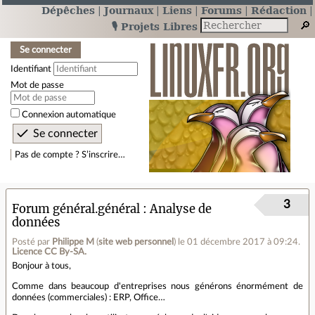
Dépêches
Journaux
Liens
Forums
Rédaction
🎙️ Projets Libres
Se connecter
Identifiant
Mot de passe
Connexion automatique
Pas de compte ? S’inscrire…
3
Forum général.général
Analyse de
données
Posté par
Philippe M
(
site web personnel
)
le 01 décembre 2017 à 09:24
.
Licence CC By‑SA.
Bonjour à tous,
Comme dans beaucoup d'entreprises nous générons énormément de
données (commerciales) : ERP, Office…