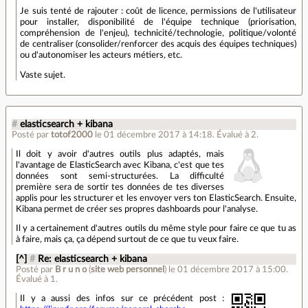
Je suis tenté de rajouter : coût de licence, permissions de l'utilisateur
pour installer, disponibilité de l'équipe technique (priorisation,
compréhension de l'enjeu), technicité/technologie, politique/volonté
de centraliser (consolider/renforcer des acquis des équipes techniques)
ou d'autonomiser les acteurs métiers, etc.
Vaste sujet.
#
elasticsearch + kibana
Posté par
totof2000
le 01 décembre 2017 à 14:18
.
Évalué à
2
.
Il doit y avoir d'autres outils plus adaptés, mais
l'avantage de ElasticSearch avec Kibana, c'est que tes
données sont semi-structurées. La difficulté
première sera de sortir tes données de tes diverses
applis pour les structurer et les envoyer vers ton ElasticSearch. Ensuite,
Kibana permet de créer ses propres dashboards pour l'analyse.
Il y a certainement d'autres outils du même style pour faire ce que tu as
à faire, mais ça, ça dépend surtout de ce que tu veux faire.
[^]
#
Re: elasticsearch + kibana
Posté par
B r u n o
(
site web personnel
)
le 01 décembre 2017 à 15:00
.
Évalué à
1
.
Il y a aussi des infos sur ce précédent post :