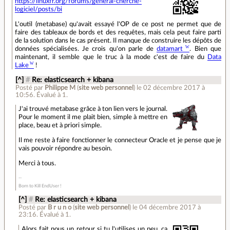
https://linuxfr.org/forums/general-cherche-
logiciel/posts/bi
L'outil (metabase) qu'avait essayé l'OP de ce post ne permet que de
faire des tableaux de bords et des requêtes, mais cela peut faire parti
de la solution dans le cas présent. Il manque de construire les dépôts de
données spécialisées. Je crois qu'on parle de
datamart
. Bien que
maintenant, il semble que le truc à la mode c'est de faire du
Data
Lake
!
[^]
#
Re: elasticsearch + kibana
Posté par
Philippe M
(
site web personnel
)
le 02 décembre 2017 à
10:56
.
Évalué à
1
.
J'ai trouvé metabase grâce à ton lien vers le journal.
Pour le moment il me plait bien, simple à mettre en
place, beau et à priori simple.
Il me reste à faire fonctionner le connecteur Oracle et je pense que je
vais pouvoir répondre au besoin.
Merci à tous.
Born to Kill EndUser !
[^]
#
Re: elasticsearch + kibana
Posté par
B r u n o
(
site web personnel
)
le 04 décembre 2017 à
23:16
.
Évalué à
1
.
Alors fait nous un retour si tu l'utilises un peu, ça