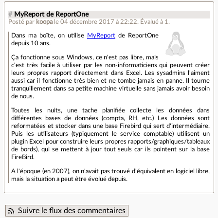
#
MyReport de ReportOne
Posté par
koopa
le 04 décembre 2017 à 22:22
.
Évalué à
1
.
Dans ma boîte, on utilise
MyReport
de ReportOne
depuis 10 ans.
Ça fonctionne sous Windows, ce n'est pas libre, mais
c'est très facile à utiliser par les non-informaticiens qui peuvent créer
leurs propres rapport directement dans Excel. Les sysadmins l'aiment
aussi car il fonctionne très bien et ne tombe jamais en panne. Il tourne
tranquillement dans sa petite machine virtuelle sans jamais avoir besoin
de nous.
Toutes les nuits, une tache planifiée collecte les données dans
différentes bases de données (compta, RH, etc.) Les données sont
reformatées et stocker dans une base Firebird qui sert d'intermédiaire.
Puis les utilisateurs (typiquement le service comptable) utilisent un
plugin Excel pour construire leurs propres rapports/graphiques/tableaux
de bords), qui se mettent à jour tout seuls car ils pointent sur la base
FireBird.
A l'époque (en 2007), on n'avait pas trouvé d'équivalent en logiciel libre,
mais la situation a peut être évolué depuis.
Suivre le flux des commentaires