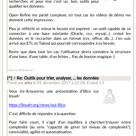
recherches et pour moi c'est un, bon, outils pour
qualifier les données.
Open Refine me parait complexe, en tout cas les vidéos de démo me
donnent cette impression.
Plus je réfléchi et mieux le besoin est exprimé : un outil capable de se
connecter à une base existante (Oracle, csv, mysql…), croisé les
données et le recracher dans un format (csv, office, db…). J'en suis
arrivé aux ETL et Talend qui pourrait correspondre à ce besoin.
Reste que dans tout les cas l'utilisateur devra connaitre la structure
d'une base, d'une table, d'un fichier… Pas de bouton magique ;)
Born to Kill EndUser !
[^]
#
Re: Outils pour trier, analyser, ... les données
Posté par
asky
le 05 décembre 2017 à 22:28
.
Évalué à
1
.
Vous (re-)trouverez une présentation d'Illico sur
linuxfr
https://linuxfr.org/news/oui-illico
C'est difficile de répondre à la question.
Pour faire court, il s'agit d'un équilibre à chercher/trouver entre
complexité (au sens "capacité de gérer tel niveau de complexité"),
convivialité, agilité et automatisation.