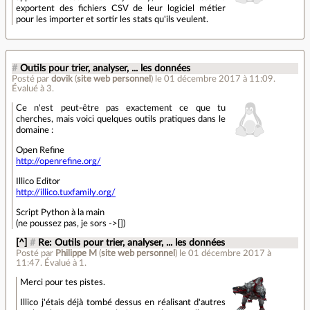
exportent des fichiers CSV de leur logiciel métier
pour les importer et sortir les stats qu'ils veulent.
#
Outils pour trier, analyser, ... les données
Posté par
dovik
(
site web personnel
)
le 01 décembre 2017 à 11:09
.
Évalué à
3
.
Ce n'est peut-être pas exactement ce que tu
cherches, mais voici quelques outils pratiques dans le
domaine :
Open Refine
http://openrefine.org/
Illico Editor
http://illico.tuxfamily.org/
Script Python à la main
(ne poussez pas, je sors ->[])
[^]
#
Re: Outils pour trier, analyser, ... les données
Posté par
Philippe M
(
site web personnel
)
le 01 décembre 2017 à
11:47
.
Évalué à
1
.
Merci pour tes pistes.
Illico j'étais déjà tombé dessus en réalisant d'autres