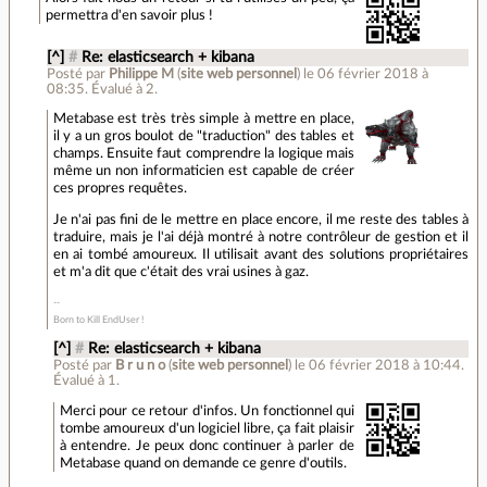
permettra d'en savoir plus !
[^]
#
Re: elasticsearch + kibana
Posté par
Philippe M
(
site web personnel
)
le 06 février 2018 à
08:35
.
Évalué à
2
.
Metabase est très très simple à mettre en place,
il y a un gros boulot de "traduction" des tables et
champs. Ensuite faut comprendre la logique mais
même un non informaticien est capable de créer
ces propres requêtes.
Je n'ai pas fini de le mettre en place encore, il me reste des tables à
traduire, mais je l'ai déjà montré à notre contrôleur de gestion et il
en ai tombé amoureux. Il utilisait avant des solutions propriétaires
et m'a dit que c'était des vrai usines à gaz.
Born to Kill EndUser !
[^]
#
Re: elasticsearch + kibana
Posté par
B r u n o
(
site web personnel
)
le 06 février 2018 à 10:44
.
Évalué à
1
.
Merci pour ce retour d'infos. Un fonctionnel qui
tombe amoureux d'un logiciel libre, ça fait plaisir
à entendre. Je peux donc continuer à parler de
Metabase quand on demande ce genre d'outils.