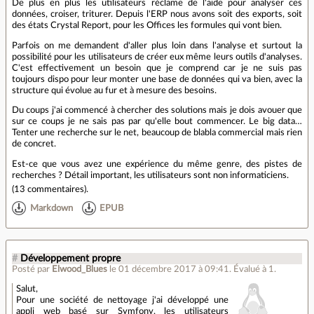
De plus en plus les utilisateurs réclame de l'aide pour analyser ces
données, croiser, triturer. Depuis l'ERP nous avons soit des exports, soit
des états Crystal Report, pour les Offices les formules qui vont bien.
Parfois on me demandent d'aller plus loin dans l'analyse et surtout la
possibilité pour les utilisateurs de créer eux même leurs outils d'analyses.
C'est effectivement un besoin que je comprend car je ne suis pas
toujours dispo pour leur monter une base de données qui va bien, avec la
structure qui évolue au fur et à mesure des besoins.
Du coups j'ai commencé à chercher des solutions mais je dois avouer que
sur ce coups je ne sais pas par qu'elle bout commencer. Le big data…
Tenter une recherche sur le net, beaucoup de blabla commercial mais rien
de concret.
Est-ce que vous avez une expérience du même genre, des pistes de
recherches ? Détail important, les utilisateurs sont non informaticiens.
(
13 commentaires
).
Markdown
EPUB
#
Développement propre
Posté par
Elwood_Blues
le 01 décembre 2017 à 09:41
.
Évalué à
1
.
Salut,
Pour une société de nettoyage j'ai développé une
appli web basé sur Symfony, les utilisateurs