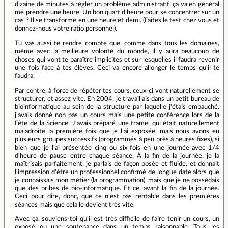
dizaine de minutes à régler un problème administratif, ça va en général
me prendre une heure. Un bon quart d'heure pour se concentrer sur un
cas ? Il se transforme en une heure et demi. (Faites le test chez vous et
donnez-nous votre ratio personnel).
Tu vas aussi te rendre compte que, comme dans tous les domaines,
même avec la meilleure volonté du monde, il y aura beaucoup de
choses qui vont te paraître implicites et sur lesquelles il faudra revenir
une fois face à tes élèves. Ceci va encore allonger le temps qu'il te
faudra.
Par contre, à force de répéter tes cours, ceux-ci vont naturellement se
structurer, et assez vite. En 2004, je travaillais dans un petit bureau de
bioinformatique au sein de la structure par laquelle j'étais embauché.
j'avais donné non pas un cours mais une petite conférence lors de la
Fête de la Science. J'avais préparé une trame, qui était naturellement
maladroite la première fois que je l'ai exposée, mais nous avons eu
plusieurs groupes successifs (programmés à peu près à heures fixes), si
bien que je l'ai présentée cinq ou six fois en une journée avec 1/4
d'heure de pause entre chaque séance. À la fin de la journée, je la
maîtrisais parfaitement, je parlais de façon posée et fluide, et donnait
l'impression d'être un professionnel confirmé de longue date alors que
je connaissais mon métier (la programmation), mais que je ne possédais
que des bribes de bio-informatique. Et ce, avant la fin de la journée.
Ceci pour dire, donc, que ce n'est pas rentable dans les premières
séances mais que cela le devient très vite.
Avec ça, souviens-toi qu'il est très difficile de faire tenir un cours, un
exposé ou une soutenance dans un temps raisonnable. Tous les