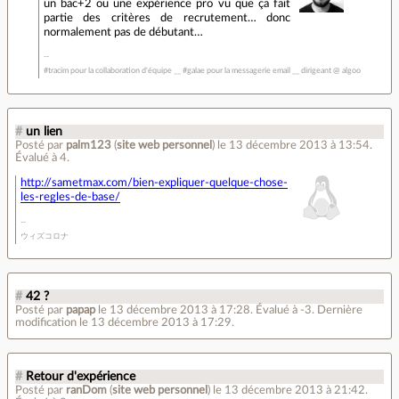
un bac+2 ou une expérience pro vu que ça fait
partie des critères de recrutement… donc
normalement pas de débutant…
#tracim pour la collaboration d'équipe __ #galae pour la messagerie email __ dirigeant @ algoo
#
un lien
Posté par
palm123
(
site web personnel
)
le 13 décembre 2013 à 13:54
.
Évalué à
4
.
http://sametmax.com/bien-expliquer-quelque-chose-
les-regles-de-base/
ウィズコロナ
#
42 ?
Posté par
papap
le 13 décembre 2013 à 17:28
.
Évalué à
-3
.
Dernière
modification le 13 décembre 2013 à 17:29.
#
Retour d'expérience
Posté par
ranDom
(
site web personnel
)
le 13 décembre 2013 à 21:42
.