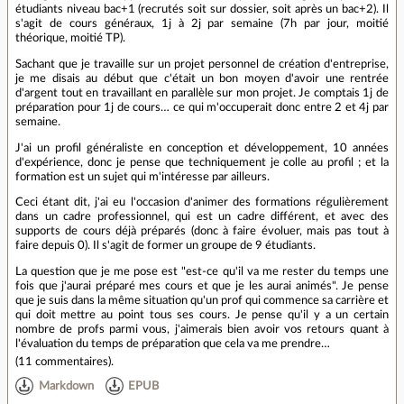
étudiants niveau bac+1 (recrutés soit sur dossier, soit après un bac+2). Il
s'agit de cours généraux, 1j à 2j par semaine (7h par jour, moitié
théorique, moitié TP).
Sachant que je travaille sur un projet personnel de création d'entreprise,
je me disais au début que c'était un bon moyen d'avoir une rentrée
d'argent tout en travaillant en parallèle sur mon projet. Je comptais 1j de
préparation pour 1j de cours… ce qui m'occuperait donc entre 2 et 4j par
semaine.
J'ai un profil généraliste en conception et développement, 10 années
d'expérience, donc je pense que techniquement je colle au profil ; et la
formation est un sujet qui m'intéresse par ailleurs.
Ceci étant dit, j'ai eu l'occasion d'animer des formations régulièrement
dans un cadre professionnel, qui est un cadre différent, et avec des
supports de cours déjà préparés (donc à faire évoluer, mais pas tout à
faire depuis 0). Il s'agit de former un groupe de 9 étudiants.
La question que je me pose est "est-ce qu'il va me rester du temps une
fois que j'aurai préparé mes cours et que je les aurai animés". Je pense
que je suis dans la même situation qu'un prof qui commence sa carrière et
qui doit mettre au point tous ses cours. Je pense qu'il y a un certain
nombre de profs parmi vous, j'aimerais bien avoir vos retours quant à
l'évaluation du temps de préparation que cela va me prendre…
(
11 commentaires
).
Markdown
EPUB