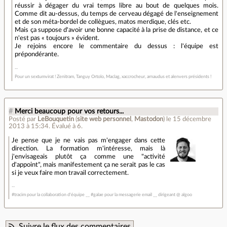
réussir à dégager du vrai temps libre au bout de quelques mois.
Comme dit au-dessus, du temps de cerveau dégagé de l'enseignement
et de son méta-bordel de collègues, matos merdique, clés etc.
Mais ça suppose d'avoir une bonne capacité à la prise de distance, et ce
n'est pas « toujours » évident.
Je rejoins encore le commentaire du dessus : l'équipe est
prépondérante.
Pour un sextumvirat ! Zenitram, Tanguy Ortolo, Maclag, xaccrocheur, arnaudus et alenvers présidents !
#
Merci beaucoup pour vos retours...
Posté par
LeBouquetin
(
site web personnel
,
Mastodon
)
le 15 décembre
2013 à 15:34
.
Évalué à
6
.
Je pense que je ne vais pas m'engager dans cette
direction. La formation m'intéresse, mais là
j'envisageais plutôt ça comme une "activité
d'appoint", mais manifestement ça ne serait pas le cas
si je veux faire mon travail correctement.
#tracim pour la collaboration d'équipe __ #galae pour la messagerie email __ dirigeant @ algoo
Suivre le flux des commentaires