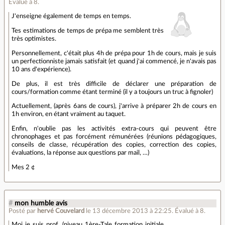
Évalué à
8
.
J'enseigne également de temps en temps.
Tes estimations de temps de prépa me semblent très
très optimistes.
Personnellement, c'était plus 4h de prépa pour 1h de cours, mais je suis
un perfectionniste jamais satisfait (et quand j'ai commencé, je n'avais pas
10 ans d'expérience).
De plus, il est très difficile de déclarer une préparation de
cours/formation comme étant terminé (il y a toujours un truc à fignoler)
Actuellement, (après 6ans de cours), j'arrive à préparer 2h de cours en
1h environ, en étant vraiment au taquet.
Enfin, n'oublie pas les activités extra-cours qui peuvent être
chronophages et pas forcément rémunérées (réunions pédagogiques,
conseils de classe, récupération des copies, correction des copies,
évaluations, la réponse aux questions par mail, …)
Mes 2 ¢
#
mon humble avis
Posté par
hervé Couvelard
le 13 décembre 2013 à 22:25
.
Évalué à
8
.
Moi je suis prof, (niveau 1ère-Tale formation initiale