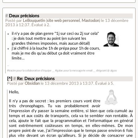
#
Deux précisions
Posté par
LeBouquetin
(
site web personnel
,
Mastodon
)
le 13 décembre
2013 à 12:37
.
Évalué à
2
.
il n'y a pas de plan genre "1j sur ceci ou 2j sur cela"
: je dois tout mettre au point (en suivant les
grandes thèmes imposées, mais aucun détail)
j'ai chiffré à la louche 1h de prépa pour 1h de cours,
mais je me dis qu'au début ça doit vraiment être
limite…
#tracim pour la collaboration d'équipe __ #galae pour la messagerie email __ dirigeant @ algoo
[^]
#
Re: Deux précisions
Posté par
Obsidian
le 13 décembre 2013 à 13:37
.
Évalué à
5
.
Hello,
Il n'y a pas de secret : les premiers cours vont être
très chronophages. Tu vas probablement avoir
l'impression d'y passer la semaine entière, si bien que cela cumulé au
temps et aux coûts de transports, cela va te sembler non rentable. À
cela, ajoute le fait que la programmation et l'informatique en général
sont extrêmement coûteuses en temps, en elles-mêmes. De mon
propre point de vue, j'ai l'impression que le temps passe environ 6 fois
plus vite devant un écran qu'ailleurs. Si je décide de consacrer une