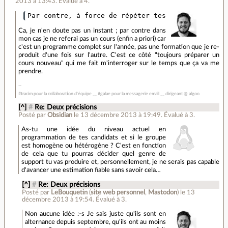
2013 à 13:43
.
Évalué à
4
.
Ca, je n'en doute pas un instant ; par contre dans
mon cas je ne referai pas un cours (enfin a priori) car
c'est un programme complet sur l'année, pas une formation que je re-
produit d'une fois sur l'autre. C'est ce côté "toujours préparer un
cours nouveau" qui me fait m'interroger sur le temps que ça va me
prendre.
#tracim pour la collaboration d'équipe __ #galae pour la messagerie email __ dirigeant @ algoo
[^]
#
Re: Deux précisions
Posté par
Obsidian
le 13 décembre 2013 à 19:49
.
Évalué à
3
.
As-tu une idée du niveau actuel en
programmation de tes candidats et si le groupe
est homogène ou hétérogène ? C'est en fonction
de cela que tu pourras décider quel genre de
support tu vas produire et, personnellement, je ne serais pas capable
d'avancer une estimation fiable sans savoir cela…
[^]
#
Re: Deux précisions
Posté par
LeBouquetin
(
site web personnel
,
Mastodon
)
le 13
décembre 2013 à 19:54
.
Évalué à
3
.
Non aucune idée :-s Je sais juste qu'ils sont en
alternance depuis septembre, qu'ils ont au moins