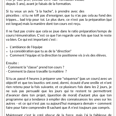
depuis 5 ans), avant je faisais de la formation.
Si tu veux un avis "à la hache", à prendre avec des
pincettes : si tu ne kiff pas d'enseigner, que tu n'as pas cela au fond des
trippes… bad trip pour toi. Le plus dure, ce n'est pas la préparation (qui
est longue) mais la manière dont ton cours est reçu.
Il ne faut pas croire que cela se joue dans le ratio préparation/temps de
cours/rémunération. C'est ce que l'on regarde une fois que tout le reste
va bien. Ce qui est important c'est :
L'ambiance de l'équipe
La considération que tu as de la "direction"
Comment l'équipe et la direction te positionne vis à vis des élèves.
Ensuite :
- Comment la "classe" prend ton cours ?
- Comment la classe travaille ta matière ?
Si tu as passé 4 heures à préparer une "séquence" (pas un cours) avec un
objectif et que tes loustics ont zoné, dormi, écouté d'une oreille et n'ont
rien retenu pour la fois suivante, et ce plusieurs fois dans les 2 jours, je
ne suis pas persuadé que les jours qui te restent te permettront
d'avancer dans ton projet, (question de moral) d'autant plus que ton
programme qui a tendance à empiler des connaissances les unes sur les
autres - et ce qui n'est pas su aujourd'hui manquera demain = comment
faire pour faire comprendre B sachant que A n'est toujours pas compris.
Maintenant c'est le coté obscur de la force, mais j'ai la faiblesse de