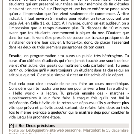
étudiants qui ont présenté leur thèse ou leur mémoire de fin d'études
le savent : on est rivé sur l'horloge et une heure entière se passe alors
qu'on a l'impression que l'on vient seulement de commencer. À titre
indicatif, il faut environ 5 minutes pour réciter un texte couvrant une
page A4, en taille 11 ou 12pt. À l'inverse, quand on est auditeur, on a
l'impression que le temps n'avance plus. Tu disposes de 10 minutes
avant que tes étudiants commencent à piquer du nez. D'autant que
dans ton cas, ils vont être pressés de passer aux travaux pratique et de
s'installer derrière leur clavier. Efforce-toi, donc, de placer l'essentiel
dans les deux ou trois premiers paragraphes de ton cours.
Ensuite, en programmation : tu auras un public très hétérogène. Tu
auras d'un côté des étudiants qui n'ont jamais touché une souris de leur
vie et d'un autre, des
geeks
qui maîtrisent cela parfaitement. Tu peux
partir du principe qu'il y aura toujours un étudiant dans ta classe qui en
sait plus que toi. C'est plus simple si c'est un fait admis dès le départ.
Tout cela pour dire : essaie de ne pas faire un cours monolithique.
Considère qu'il te faudra une journée pour arriver à leur faire afficher
« Hello world » à l'écran. Tu prévois ensuite des « marches »
supplémentaires à leur faire faire à chaque fois qu'ils ont fini la
précédente. Cela t'évite de te retrouver dépourvu s'ils y arrivent plus
vite que prévu et ça évite aussi, surtout, de refaire faire deux ou trois
fois le même exercice à quelqu'un qui le maîtrise déjà pour combler le
vide jusqu'à la prochaine étape.
[^]
#
Re: Deux précisions
Posté par
LeBouquetin
(
site web personnel
,
Mastodon
)
le 13 décembre