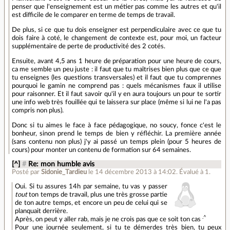
penser que l'enseignement est un métier pas comme les autres et qu'il
est difficile de le comparer en terme de temps de travail.
De plus, si ce que tu dois enseigner est perpendiculaire avec ce que tu
dois faire à coté, le changement de contexte est, pour moi, un facteur
supplémentaire de perte de productivité des 2 cotés.
Ensuite, avant 4,5 ans 1 heure de préparation pour une heure de cours,
ca me semble un peu juste : il faut que tu maîtrises bien plus que ce que
tu enseignes (les questions transversales) et il faut que tu comprennes
pourquoi le gamin ne comprend pas : quels mécanismes faux il utilise
pour raisonner. Et il faut savoir qu'il y en aura toujours un pour te sortir
une info web très fouillée qui te laissera sur place (même si lui ne l'a pas
compris non plus).
Donc si tu aimes le face à face pédagogique, no soucy, fonce c'est le
bonheur, sinon prend le temps de bien y réfléchir. La première année
(sans contenu non plus) j'y ai passé un temps plein (pour 5 heures de
cours) pour monter un contenu de formation sur 64 semaines.
[^]
#
Re: mon humble avis
Posté par
Sidonie_Tardieu
le 14 décembre 2013 à 14:02
.
Évalué à
1
.
Oui. Si tu assures 14h par semaine, tu vas y passer
tout
ton temps de travail, plus une très grosse partie
de ton autre temps, et encore un peu de celui qui se
planquait derrière.
.^
Après, on peut y aller rab, mais je ne crois pas que ce soit ton cas
Pour une journée seulement, si tu te démerdes très bien, tu peux