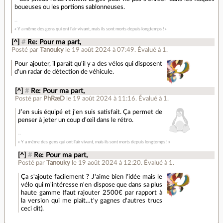
boueuses ou les portions sablonneuses.
« Y a même des gens qui ont l’air vivant, mais ils sont morts depuis longtemps ! »
[^]
#
Re: Pour ma part,
Posté par
Tanouky
le 19 août 2024 à 07:49
.
Évalué à
1
.
Pour ajouter, il paraît qu'il y a des vélos qui disposent
d'un radar de détection de véhicule.
[^]
#
Re: Pour ma part,
Posté par
PhRæD
le 19 août 2024 à 11:16
.
Évalué à
1
.
J’en suis équipé et j’en suis satisfait. Ça permet de
penser à jeter un coup d’œil dans le rétro.
« Y a même des gens qui ont l’air vivant, mais ils sont morts depuis longtemps ! »
[^]
#
Re: Pour ma part,
Posté par
Tanouky
le 19 août 2024 à 12:20
.
Évalué à
1
.
Ça s'ajoute facilement ? J'aime bien l'idée mais le
vélo qui m'intéresse n'en dispose que dans sa plus
haute gamme (faut rajouter 2500€ par rapport à
la version qui me plaît…t'y gagnes d'autres trucs
ceci dit).