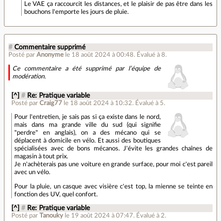
Le VAE ça raccourcit les distances, et le plaisir de pas être dans les
bouchons l'emporte les jours de pluie.
#
Commentaire supprimé
Posté par
Anonyme
le 18 août 2024 à 00:48
.
Évalué à
8
.
Ce commentaire a été supprimé par l’équipe de
modération.
[^]
#
Re: Pratique variable
Posté par
Craig77
le 18 août 2024 à 10:32
.
Évalué à
5
.
Pour l'entretien, je sais pas si ça existe dans le nord,
mais dans ma grande ville du sud (qui signifie
"perdre" en anglais), on a des mécano qui se
déplacent à domicile en vélo. Et aussi des boutiques
spécialisées avec de bons mécanos. J'évite les grandes chaînes de
magasin à tout prix.
Je n'achèterais pas une voiture en grande surface, pour moi c'est pareil
avec un vélo.
Pour la pluie, un casque avec visière c'est top, la mienne se teinte en
fonction des UV, quel confort.
[^]
#
Re: Pratique variable
Posté par
Tanouky
le 19 août 2024 à 07:47
.
Évalué à
2
.