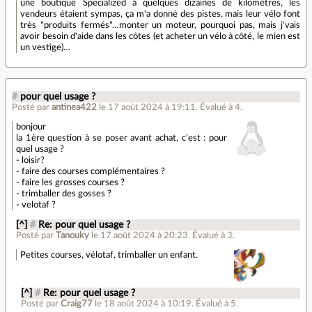
une boutique Specialized à quelques dizaines de kilomètres, les
vendeurs étaient sympas, ça m'a donné des pistes, mais leur vélo font
très "produits fermés"…monter un moteur, pourquoi pas, mais j'vais
avoir besoin d'aide dans les côtes (et acheter un vélo à côté, le mien est
un vestige)…
#
pour quel usage ?
Posté par
antinea422
le 17 août 2024 à 19:11
.
Évalué à
4
.
bonjour
la 1ère question à se poser avant achat, c'est : pour
quel usage ?
- loisir?
- faire des courses complémentaires ?
- faire les grosses courses ?
- trimballer des gosses ?
- velotaf ?
[^]
#
Re: pour quel usage ?
Posté par
Tanouky
le 17 août 2024 à 20:23
.
Évalué à
3
.
Petites courses, vélotaf, trimballer un enfant.
[^]
#
Re: pour quel usage ?
Posté par
Craig77
le 18 août 2024 à 10:19
.
Évalué à
5
.