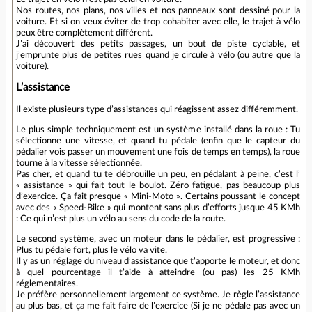
Nos routes, nos plans, nos villes et nos panneaux sont dessiné pour la
voiture. Et si on veux éviter de trop cohabiter avec elle, le trajet à vélo
peux être complètement différent.
J’ai découvert des petits passages, un bout de piste cyclable, et
j’emprunte plus de petites rues quand je circule à vélo (ou autre que la
voiture).
L’assistance
Il existe plusieurs type d’assistances qui réagissent assez différemment.
Le plus simple techniquement est un système installé dans la roue : Tu
sélectionne une vitesse, et quand tu pédale (enfin que le capteur du
pédalier vois passer un mouvement une fois de temps en temps), la roue
tourne à la vitesse sélectionnée.
Pas cher, et quand tu te débrouille un peu, en pédalant à peine, c’est l’
« assistance » qui fait tout le boulot. Zéro fatigue, pas beaucoup plus
d’exercice. Ça fait presque « Mini-Moto ». Certains poussant le concept
avec des « Speed-Bike » qui montent sans plus d’efforts jusque 45 KMh
: Ce qui n’est plus un vélo au sens du code de la route.
Le second système, avec un moteur dans le pédalier, est progressive :
Plus tu pédale fort, plus le vélo va vite.
Il y as un réglage du niveau d’assistance que t’apporte le moteur, et donc
à quel pourcentage il t’aide à atteindre (ou pas) les 25 KMh
réglementaires.
Je préfère personnellement largement ce système. Je règle l’assistance
au plus bas, et ça me fait faire de l’exercice (Si je ne pédale pas avec un