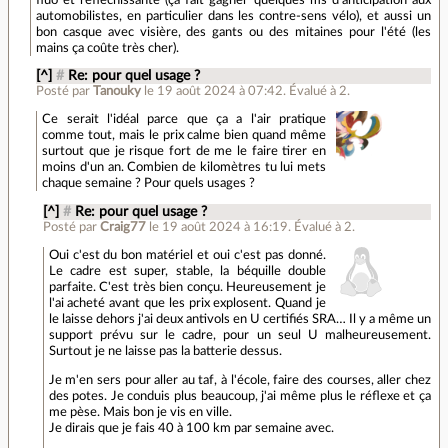
automobilistes, en particulier dans les contre-sens vélo), et aussi un
bon casque avec visière, des gants ou des mitaines pour l'été (les
mains ça coûte très cher).
[^]
#
Re: pour quel usage ?
Posté par
Tanouky
le 19 août 2024 à 07:42
.
Évalué à
2
.
Ce serait l'idéal parce que ça a l'air pratique
comme tout, mais le prix calme bien quand même
surtout que je risque fort de me le faire tirer en
moins d'un an. Combien de kilomètres tu lui mets
chaque semaine ? Pour quels usages ?
[^]
#
Re: pour quel usage ?
Posté par
Craig77
le 19 août 2024 à 16:19
.
Évalué à
2
.
Oui c'est du bon matériel et oui c'est pas donné.
Le cadre est super, stable, la béquille double
parfaite. C'est très bien conçu. Heureusement je
l'ai acheté avant que les prix explosent. Quand je
le laisse dehors j'ai deux antivols en U certifiés SRA… Il y a même un
support prévu sur le cadre, pour un seul U malheureusement.
Surtout je ne laisse pas la batterie dessus.
Je m'en sers pour aller au taf, à l'école, faire des courses, aller chez
des potes. Je conduis plus beaucoup, j'ai même plus le réflexe et ça
me pèse. Mais bon je vis en ville.
Je dirais que je fais 40 à 100 km par semaine avec.