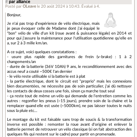
#
par alliance
Posté par
OLeave
le 20 août 2024 à 10:43
.
Évalué à
4
.
Bonjour,
Je n'ai pas trop d'expérience de vélo électrique, mais
je peux évoquer celle de Madame dont j'ai équipé le
"bon" vélo de ville d'un kit (roue avant & puissance légale) en 2014 et
pour qui j'assure la maintenance pour l'utilisation quotidienne qu'elle en
a, sur 2 à 3 mille km/an.
A ce sujet, voici quelques constatations :
- usure plus rapide des garnitures de frein (v-brake) : 1 à 2
changements/an
- durée de la batterie (36V 10Ah) 9 ans, le reconditionnement avec des
accus neuf a couté ~500€ l'an dernier
- le vélo reste utilisable si la batterie est à plat
- la partie électrique, dont le circuit est "proprio" mais les connexions
bien documentées, ne nécessite pas de soin particulier, j'ai dû nettoyer
les contacts de deux cosses une fois, sinon ça marche tout seul
- ça reste tout de même un vélo qui demande de l'entretien comme les
autres : regonfler les pneus (~15 jours), prendre soin de la chaine et la
remplacer quand elle est usée (~5000km), ne pas laisser toutes le nuits
sous la pluie etc…
Le montage du kit est faisable sans trop de soucis & la transformation
inverse est possible : remonter la roue avant d'origine et enlever la
batterie permet de retrouver un vélo classique (si on fait abstraction des
quelques fils qui restent sur le cadre) pour partir en promenade.