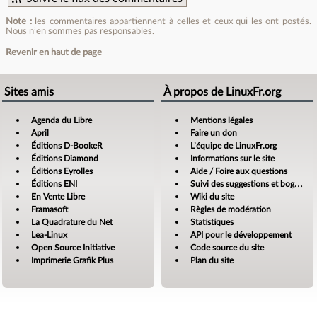
Note :
les commentaires appartiennent à celles et ceux qui les ont postés.
Nous n’en sommes pas responsables.
Revenir en haut de page
Sites amis
À propos de LinuxFr.org
Agenda du Libre
Mentions légales
April
Faire un don
Éditions D-BookeR
L’équipe de LinuxFr.org
Éditions Diamond
Informations sur le site
Éditions Eyrolles
Aide / Foire aux questions
Éditions ENI
Suivi des suggestions et bogues
En Vente Libre
Wiki du site
Framasoft
Règles de modération
La Quadrature du Net
Statistiques
Lea-Linux
API pour le développement
Open Source Initiative
Code source du site
Imprimerie Grafik Plus
Plan du site