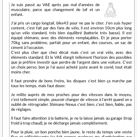
Je suis passé au VAE après pas mal d'années de
musculaire, parce que changement de taf et un
enfant.
J'ai pris un cargo longtail, bike43 pour ne pas le citer. J'en suis hyper
content, c'est fait par des fans de vélo, il est environ 10cm plus long
qu'un vélo standard, très bien équilibré (batterie très basse). Il est
équipé shimano, avec des éléments remplaçables. Et je peux porter
70kg sans problème, parfait pour un enfant, des courses, un sac de
ciment à l'occasion.
C'est plus cher que chez décat mais c'est un vrai vélo, avec des
éléments standard. Et le VAE élargit tellement l'horizon des possibles
que je préfère investir que perdre de l'argent dans une voiture. C'est
un choix perso, bon je l'ai aussi acheté juste avant le covid, tout était
moins cher.
Il faut prendre de bons freins, les disques c'est bien ça marche par
tous les temps, mais faut doser.
Je milite auprès de mes proches pour des vitesses dans le moyeu,
c'est tellement simple, pouvoir changer de vitesse à l'arrêt quand on a
oublié de rétrograder. Shimano Nexus c'est bien, c'est bien, fiable, pas
de réglages.
Il faut faire attention à la batterie, je ne la laisse jamais au garage (trop
froid à trop chaud), je ne décharge jamais complètement.
Pour la pluie, un bon poncho bien jaune, le reste du temps une veste
fluo et réfléchissante (ça fait gagner quelques ms d'anticipation aux