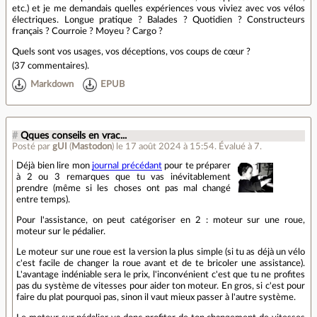
etc.) et je me demandais quelles expériences vous viviez avec vos vélos
électriques. Longue pratique ? Balades ? Quotidien ? Constructeurs
français ? Courroie ? Moyeu ? Cargo ?
Quels sont vos usages, vos déceptions, vos coups de cœur ?
(
37 commentaires
).
Markdown
EPUB
#
Qques conseils en vrac...
Posté par
gUI
(
Mastodon
)
le 17 août 2024 à 15:54
.
Évalué à
7
.
Déjà bien lire mon
journal précédant
pour te préparer
à 2 ou 3 remarques que tu vas inévitablement
prendre (même si les choses ont pas mal changé
entre temps).
Pour l'assistance, on peut catégoriser en 2 : moteur sur une roue,
moteur sur le pédalier.
Le moteur sur une roue est la version la plus simple (si tu as déjà un vélo
c'est facile de changer la roue avant et de te bricoler une assistance).
L'avantage indéniable sera le prix, l'inconvénient c'est que tu ne profites
pas du système de vitesses pour aider ton moteur. En gros, si c'est pour
faire du plat pourquoi pas, sinon il vaut mieux passer à l'autre système.