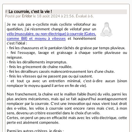
#
La courroie, c'est la vie !
Posté par
Eridor
le 18 août 2024 à 21:56
.
Évalué à
6
.
Je ne suis pas e-cycliste mais cycliste vélotafeur au
quotidien, j'ai récemment changé de vélotaf pour un
vélo (musculaire, ou non-électrique) à courroie (Gates,
comme Bill) et moyeu à vitesses
et honnêtement
c'est l'idéal :
- fini les chaussures et le pantalon tâchés de graisse par temps pluvieux.
- fini l'essuyage, lavage et graissage à chaque sortie pluvieuse ou
neigeuse.
- finis les déraillements impromptus.
- finis les grincement de chaîne rouillée.
- fini les dérailleurs cassés malencontreusement lors d'une chute.
- finis les vitesses qui ne passent pas ou qui sautent.
- et tout ça avec un entretien minimal, c'est-à-dire aucun (sinon
remplacer le moyeu quand il arrive en fin de vie).
Non franchement, la chaîne est le maillon faible (hum) du vélo, parmi les
plus anciens mécanismes, mais qui se fait aujourd'hui avantageusement
remplacer par la courroie. C'est une innovation qui nous vient tout droit
des e-vélos, les vélos à courroie sont encore rares mais c'est, à mon
sens, devenu un critère essentiel dans le choix d'un vélo.
Certes, on perd un peu en efficacité mais avec les vélo électrique, cette
perte est aisément compensée.
Parmi les autres critères, je dirais :