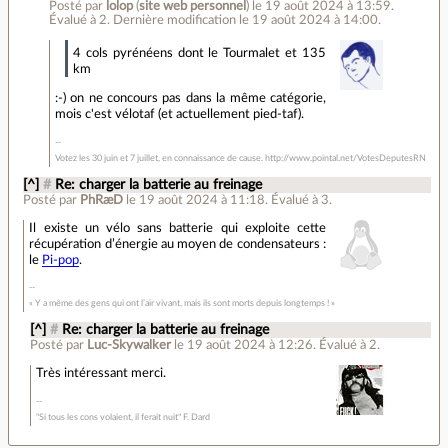
Posté par
lolop
(
site web personnel
)
le 19 août 2024 à 13:59
.
Évalué à
2
.
Dernière modification le 19 août 2024 à 14:00.
4 cols pyrénéens dont le Tourmalet et 135
km
:-) on ne concours pas dans la même catégorie,
mois c'est vélotaf (et actuellement pied-taf).
Votez les 30 juin et 7 juillet, en connaissance de cause. http://www.pointal.net/VotesDeputesRN
[^]
#
Re: charger la batterie au freinage
Posté par
PhRæD
le 19 août 2024 à 11:18
.
Évalué à
3
.
Il existe un vélo sans batterie qui exploite cette
récupération d’énergie au moyen de condensateurs :
le
Pi-pop
.
« Y a même des gens qui ont l’air vivant, mais ils sont morts depuis longtemps ! »
[^]
#
Re: charger la batterie au freinage
Posté par
Luc-Skywalker
le 19 août 2024 à 12:26
.
Évalué à
2
.
Très intéressant merci.
"Si tous les cons volaient, il ferait nuit" F. Dard