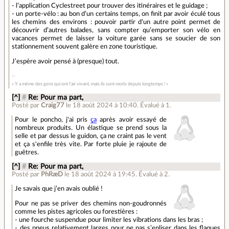
- l’application Cyclestreet pour trouver des itinéraires et le guidage ;
- un porte-vélo : au bon d’un certains temps, on finit par avoir éculé tous
les chemins des environs : pouvoir partir d’un autre point permet de
découvrir d’autres balades, sans compter qu’emporter son vélo en
vacances permet de laisser la voiture garée sans se soucier de son
stationnement souvent galère en zone touristique.
J’espère avoir pensé à (presque) tout.
« Y a même des gens qui ont l’air vivant, mais ils sont morts depuis longtemps ! »
[^]
#
Re: Pour ma part,
Posté par
Craig77
le 18 août 2024 à 10:40
.
Évalué à
1
.
Pour le poncho, j'ai pris
ça
après avoir essayé de
nombreux produits. Un élastique se prend sous la
selle et par dessus le guidon, ça ne craint pas le vent
et ça s'enfile très vite. Par forte pluie je rajoute de
guêtres.
[^]
#
Re: Pour ma part,
Posté par
PhRæD
le 18 août 2024 à 19:45
.
Évalué à
2
.
Je savais que j’en avais oublié !
Pour ne pas se priver des chemins non-goudronnés
comme les pistes agricoles ou forestières :
- une fourche suspendue pour limiter les vibrations dans les bras ;
- des pneus relativement larges pour ne pas s’enliser dans les flaques