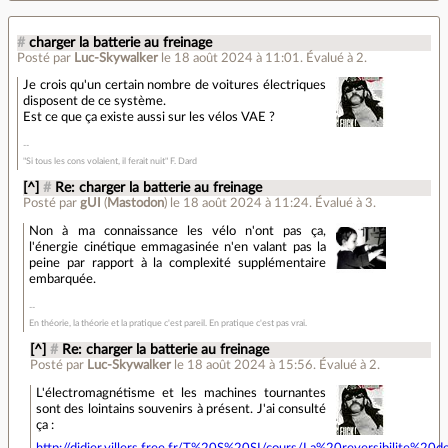
#
charger la batterie au freinage
Posté par
Luc-Skywalker
le 18 août 2024 à 11:01
.
Évalué à
2
.
Je crois qu'un certain nombre de voitures électriques
disposent de ce système.
Est ce que ça existe aussi sur les vélos VAE ?
"Si tous les cons volaient, il ferait nuit" F. Dard
[^]
#
Re: charger la batterie au freinage
Posté par
gUI
(
Mastodon
)
le 18 août 2024 à 11:24
.
Évalué à
3
.
Non à ma connaissance les vélo n'ont pas ça,
l'énergie cinétique emmagasinée n'en valant pas la
peine par rapport à la complexité supplémentaire
embarquée.
En théorie, la théorie et la pratique c'est pareil. En pratique c'est pas vrai.
[^]
#
Re: charger la batterie au freinage
Posté par
Luc-Skywalker
le 18 août 2024 à 15:56
.
Évalué à
2
.
L'électromagnétisme et les machines tournantes
sont des lointains souvenirs à présent. J'ai consulté
ça :
http://didier.villers.free.fr/T%20S%20SI/cours/La%20reversibilite%