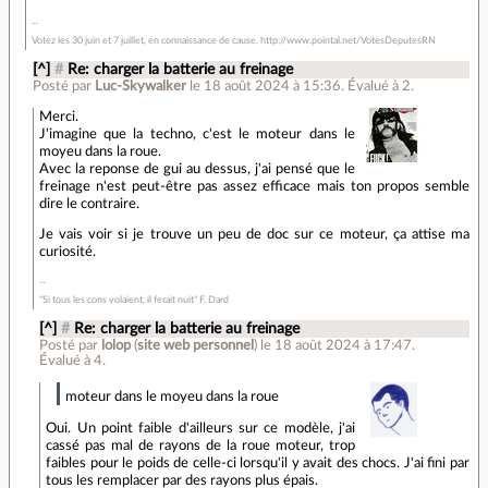
Votez les 30 juin et 7 juillet, en connaissance de cause. http://www.pointal.net/VotesDeputesRN
[^]
#
Re: charger la batterie au freinage
Posté par
Luc-Skywalker
le 18 août 2024 à 15:36
.
Évalué à
2
.
Merci.
J'imagine que la techno, c'est le moteur dans le
moyeu dans la roue.
Avec la reponse de gui au dessus, j'ai pensé que le
freinage n'est peut-être pas assez efficace mais ton propos semble
dire le contraire.
Je vais voir si je trouve un peu de doc sur ce moteur, ça attise ma
curiosité.
"Si tous les cons volaient, il ferait nuit" F. Dard
[^]
#
Re: charger la batterie au freinage
Posté par
lolop
(
site web personnel
)
le 18 août 2024 à 17:47
.
Évalué à
4
.
moteur dans le moyeu dans la roue
Oui. Un point faible d'ailleurs sur ce modèle, j'ai
cassé pas mal de rayons de la roue moteur, trop
faibles pour le poids de celle-ci lorsqu'il y avait des chocs. J'ai fini par
tous les remplacer par des rayons plus épais.