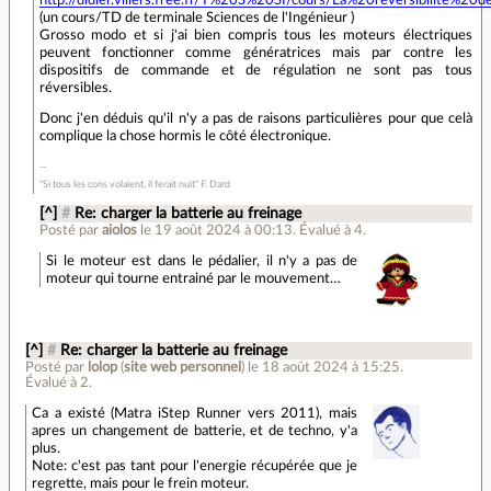
(un cours/TD de terminale Sciences de l'Ingénieur )
Grosso modo et si j'ai bien compris tous les moteurs électriques
peuvent fonctionner comme génératrices mais par contre les
dispositifs de commande et de régulation ne sont pas tous
réversibles.
Donc j'en déduis qu'il n'y a pas de raisons particulières pour que celà
complique la chose hormis le côté électronique.
"Si tous les cons volaient, il ferait nuit" F. Dard
[^]
#
Re: charger la batterie au freinage
Posté par
aiolos
le 19 août 2024 à 00:13
.
Évalué à
4
.
Si le moteur est dans le pédalier, il n'y a pas de
moteur qui tourne entrainé par le mouvement…
[^]
#
Re: charger la batterie au freinage
Posté par
lolop
(
site web personnel
)
le 18 août 2024 à 15:25
.
Évalué à
2
.
Ca a existé (Matra iStep Runner vers 2011), mais
apres un changement de batterie, et de techno, y'a
plus.
Note: c'est pas tant pour l'energie récupérée que je
regrette, mais pour le frein moteur.