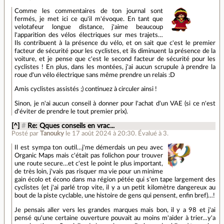
Comme les commentaires de ton journal sont
fermés, je met ici ce qu'il m'évoque. En tant que
velotafeur longue distance, j'aime beaucoup
l'apparition des vélos électriques sur mes trajets…
Ils contribuent à la présence du vélo, et on sait que c'est le premier
facteur de sécurité pour les cyclistes, et ils diminuent la présence de la
voiture, et je pense que c'est le second facteur de sécurité pour les
cyclistes ! En plus, dans les montées, j'ai aucun scrupule à prendre la
roue d'un vélo électrique sans même prendre un relais :D
Amis cyclistes assistés ;) continuez à circuler ainsi !
Sinon, je n'ai aucun conseil à donner pour l'achat d'un VAE (si ce n'est
d'éviter de prendre le tout premier prix).
[^]
#
Re: Qques conseils en vrac...
Posté par
Tanouky
le 17 août 2024 à 20:30
.
Évalué à
3
.
Il est sympa ton outil…j'me démerdais un peu avec
Organic Maps mais c'était pas folichon pour trouver
une route secure…et c'est le point le plus important,
de très loin, j'vais pas risquer ma vie pour un minime
gain écolo et écono dans ma région pétée qui s'en tape largement des
cyclistes (et j'ai parlé trop vite, il y a un petit kilomètre dangereux au
bout de la piste cyclable, une histoire de gens qui pensent, enfin bref)…!
Je pensais aller vers les grandes marques mais bon, il y a 98 et j'ai
pensé qu'une certaine ouverture pouvait au moins m'aider à trier…y'a