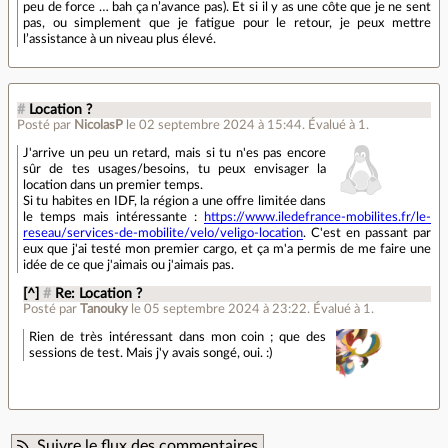
peu de force … bah ça n’avance pas). Et si il y as une côte que je ne sent
pas, ou simplement que je fatigue pour le retour, je peux mettre
l’assistance à un niveau plus élevé.
#
Location ?
Posté par
NicolasP
le 02 septembre 2024 à 15:44
.
Évalué à
1
.
J'arrive un peu un retard, mais si tu n'es pas encore
sûr de tes usages/besoins, tu peux envisager la
location dans un premier temps.
Si tu habites en IDF, la région a une offre limitée dans
le temps mais intéressante :
https://www.iledefrance-mobilites.fr/le-
reseau/services-de-mobilite/velo/veligo-location
. C'est en passant par
eux que j'ai testé mon premier cargo, et ça m'a permis de me faire une
idée de ce que j'aimais ou j'aimais pas.
[^]
#
Re: Location ?
Posté par
Tanouky
le 05 septembre 2024 à 23:22
.
Évalué à
1
.
Rien de très intéressant dans mon coin ; que des
sessions de test. Mais j'y avais songé, oui. :)
Suivre le flux des commentaires