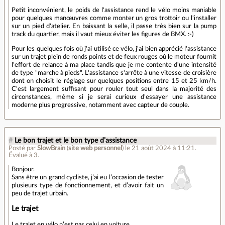
Petit inconvénient, le poids de l'assistance rend le vélo moins maniable
pour quelques manœuvres comme monter un gros trottoir ou l'installer
sur un pied d'atelier. En baissant la selle, il passe très bien sur la pump
track du quartier, mais il vaut mieux éviter les figures de BMX. :-)
Pour les quelques fois où j'ai utilisé ce vélo, j'ai bien apprécié l'assistance
sur un trajet plein de ronds points et de feux rouges où le moteur fournit
l'effort de relance à ma place tandis que je me contente d'une intensité
de type "marche à pieds". L'assistance s'arrête à une vitesse de croisière
dont on choisit le réglage sur quelques positions entre 15 et 25 km/h.
C'est largement suffisant pour rouler tout seul dans la majorité des
circonstances, même si je serai curieux d'essayer une assistance
moderne plus progressive, notamment avec capteur de couple.
#
Le bon trajet et le bon type d’assistance
Posté par
SlowBrain
(
site web personnel
)
le 21 août 2024 à 11:21
.
Évalué à
3
.
Bonjour.
Sans être un grand cycliste, j’ai eu l’occasion de tester
plusieurs type de fonctionnement, et d’avoir fait un
peu de trajet urbain.
Le trajet
Le trajet en vélo n’est pas celui en voiture.