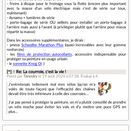
- freins à disque pour le freinage sous la flotte (encore plus important
avec la masse d'un vélo électrique mais c'est de série sur tous,
maintenant)
- dynamo + lumières de série
- porte-bagage de série OU œillets pour installer un porte-bagage à
l'arrière mais aussi à l'avant (à privilégier plutôt que l'arrière pour mieux
répartir la masse)
Dans les accessoires supplémentaires, je dirais :
- pneus
Schwalbe Marathon Plus
(quasi-increvables avec leur gomme
renforcée)
- les
films de protection autocollants
, accessoire indispensable pour
protéger sa peinture en usage urbain
- le
sonnette Knog Oi
:)
[^]
#
Re: La courroie, c'est la vie !
Posté par
Tanouky
le 19 août 2024 à 07:58
.
Évalué à
4
.
J'entretenais tellement mal mes vélos (qu'on m'a
volés de toute façon) que l'efficacité des chaînes
devait être très inférieure à celle des courroies…
J'ai pas pensé à protéger la peinture, on m'a plutôt conseillé de prendre
un vélo moche pour éviter les vols et d'y mettre une puce GPS en
plus…