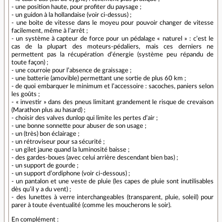
- une position haute, pour profiter du paysage ;
- un guidon à la hollandaise (voir ci-dessus) ;
- une boite de vitesse dans le moyeu pour pouvoir changer de vitesse
facilement, même à l’arrêt ;
- un système à capteur de force pour un pédalage « naturel » : c’est le
cas de la plupart des moteurs-pédaliers, mais ces derniers ne
permettent pas la récupération d’énergie (système peu répandu de
toute façon) ;
- une courroie pour l’absence de graissage ;
- une batterie (amovible) permettant une sortie de plus 60 km ;
- de quoi embarquer le minimum et l’accessoire : sacoches, paniers selon
les goûts ;
- « investir » dans des pneus limitant grandement le risque de crevaison
(Marathon plus au hasard) ;
- choisir des valves dunlop qui limite les pertes d’air ;
- une bonne sonnette pour abuser de son usage ;
- un (très) bon éclairage ;
- un rétroviseur pour sa sécurité ;
- un gilet jaune quand la luminosité baisse ;
- des gardes-boues (avec celui arrière descendant bien bas) ;
- un support de gourde ;
- un support d’ordiphone (voir ci-dessous) ;
- un pantalon et une veste de pluie (les capes de pluie sont inutilisables
dès qu’il y a du vent) ;
- des lunettes à verre interchangeables (transparent, pluie, soleil) pour
parer à toute éventualité (comme les moucherons le soir).
En complément :