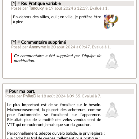
[^]
#
Re: Pratique variable
Posté par
Tanouky
le 19 août 2024 à 12:19
.
Évalué à
1
.
En-dehors des villes, oui ; en ville, je préfère être
à pied.
[^]
#
Commentaire supprimé
Posté par
Anonyme
le 20 août 2024 à 09:47
.
Évalué à
1
.
Ce commentaire a été supprimé par l’équipe de
modération.
#
Pour ma part,
Posté par
PhRæD
le 18 août 2024 à 09:55
.
Évalué à
7
.
Le plus important est de se focaliser sur le besoin.
Malheureusement, la plupart des acheteurs, comme
pour l’automobile, se focalisent sur l’apparence.
Résultat, plus de la moitié des vélos vendus sont de
VTT qui ne rouleront jamais que sur du goudron.
Personnellement, adepte du vélo balade, je privilégierai :
- le cadre bas (col de cygne) : tellement plus pratique ;