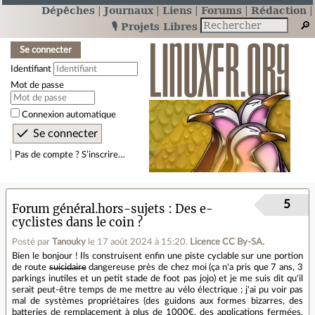
Dépêches
Journaux
Liens
Forums
Rédaction
🎙️ Projets Libres
Se connecter
Identifiant
Mot de passe
Connexion automatique
Pas de compte ? S’inscrire…
5
Forum général.hors-sujets
Des e-
cyclistes dans le coin ?
Posté par
Tanouky
le 17 août 2024 à 15:20
.
Licence CC By‑SA.
Bien le bonjour ! Ils construisent enfin une piste cyclable sur une portion
de route
suicidaire
dangereuse près de chez moi (ça n'a pris que 7 ans, 3
parkings inutiles et un petit stade de foot pas jojo) et je me suis dit qu'il
serait peut-être temps de me mettre au vélo électrique ; j'ai pu voir pas
mal de systèmes propriétaires (des guidons aux formes bizarres, des
batteries de remplacement à plus de 1000€, des applications fermées,