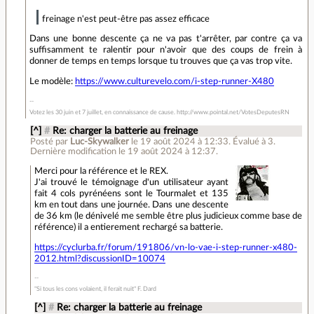
freinage n'est peut-être pas assez efficace
Dans une bonne descente ça ne va pas t'arrêter, par contre ça va
suffisamment te ralentir pour n'avoir que des coups de frein à
donner de temps en temps lorsque tu trouves que ça vas trop vite.
Le modèle:
https://www.culturevelo.com/i-step-runner-X480
Votez les 30 juin et 7 juillet, en connaissance de cause. http://www.pointal.net/VotesDeputesRN
[^]
#
Re: charger la batterie au freinage
Posté par
Luc-Skywalker
le 19 août 2024 à 12:33
.
Évalué à
3
.
Dernière modification le 19 août 2024 à 12:37.
Merci pour la référence et le REX.
J'ai trouvé le témoignage d'un utilisateur ayant
fait 4 cols pyrénéens sont le Tourmalet et 135
km en tout dans une journée. Dans une descente
de 36 km (le dénivelé me semble être plus judicieux comme base de
référence) il a entierement rechargé sa batterie.
https://cyclurba.fr/forum/191806/vn-lo-vae-i-step-runner-x480-
2012.html?discussionID=10074
"Si tous les cons volaient, il ferait nuit" F. Dard
[^]
#
Re: charger la batterie au freinage