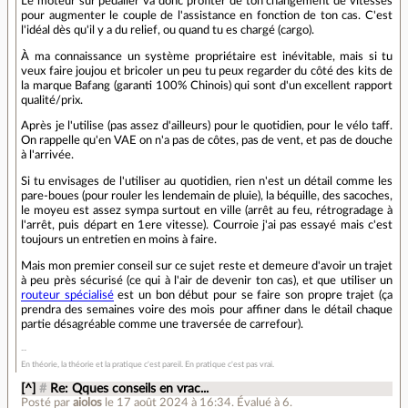
Le moteur sur pédalier va donc profiter de ton changement de vitesses
pour augmenter le couple de l'assistance en fonction de ton cas. C'est
l'idéal dès qu'il y a du relief, ou quand tu es chargé (cargo).
À ma connaissance un système propriétaire est inévitable, mais si tu
veux faire joujou et bricoler un peu tu peux regarder du côté des kits de
la marque Bafang (garanti 100% Chinois) qui sont d'un excellent rapport
qualité/prix.
Après je l'utilise (pas assez d'ailleurs) pour le quotidien, pour le vélo taff.
On rappelle qu'en VAE on n'a pas de côtes, pas de vent, et pas de douche
à l'arrivée.
Si tu envisages de l'utiliser au quotidien, rien n'est un détail comme les
pare-boues (pour rouler les lendemain de pluie), la béquille, des sacoches,
le moyeu est assez sympa surtout en ville (arrêt au feu, rétrogradage à
l'arrêt, puis départ en 1ere vitesse). Courroie j'ai pas essayé mais c'est
toujours un entretien en moins à faire.
Mais mon premier conseil sur ce sujet reste et demeure d'avoir un trajet
à peu près sécurisé (ce qui à l'air de devenir ton cas), et que utiliser un
routeur spécialisé
est un bon début pour se faire son propre trajet (ça
prendra des semaines voire des mois pour affiner dans le détail chaque
partie désagréable comme une traversée de carrefour).
En théorie, la théorie et la pratique c'est pareil. En pratique c'est pas vrai.
[^]
#
Re: Qques conseils en vrac...
Posté par
aiolos
le 17 août 2024 à 16:34
.
Évalué à
6
.