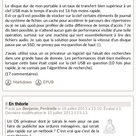
Le disque dur de mon portable à un taux de transfert bien supérieur à un
clef USB mais le temps d'accès est 16 fois moins rapide.
Est-ce qu'il est possible de stocker sur la clef certains éléments (le journal
du système de fichier, un cache pour accélérer le parcours des répertoires
ou je ne sais quoi) pour profiter de cette différence de temps d'accès ? Je
dis bien possible, je n'attend aucun gain de performance visible d'une telle
opération, surtout sur une machine qui sert essentiellement à lire des
fichiers audio. Je sais que la solution pour booster la vitesse d'un disque
passe par un SSD, ne prenez pas ma question de haut :) ).
J'avais utilisé sous un os privateur un logiciel qui faisait des recherches
dans une grande base de donnée. Les performances était bien meilleurs
lorsque cette base était copié sur la clef USB en question (10 fois plus
rapide, je ne connais pas l'algorithme de recherche).
(
17 commentaires
).
Markdown
EPUB
#
En théorie
Posté par
Benjamin_Perdrielle
le 10 juillet 2013 à 15:10
.
Évalué à
1
.
Dernière modification le 10 juillet 2013 à 15:13.
Un OS privateur dont je tairais le nom pour ne pas
faire de publicité aux ordures ménagères, qui serait
plus rapide sur un netbook ? C'est vrai que c'est de la
pure théorie :)