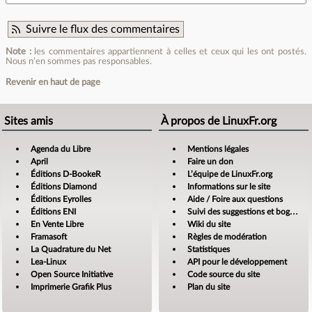
Suivre le flux des commentaires
Note :
les commentaires appartiennent à celles et ceux qui les ont postés.
Nous n’en sommes pas responsables.
Revenir en haut de page
Sites amis
À propos de LinuxFr.org
Agenda du Libre
Mentions légales
April
Faire un don
Éditions D-BookeR
L’équipe de LinuxFr.org
Éditions Diamond
Informations sur le site
Éditions Eyrolles
Aide / Foire aux questions
Éditions ENI
Suivi des suggestions et bogues
En Vente Libre
Wiki du site
Framasoft
Règles de modération
La Quadrature du Net
Statistiques
Lea-Linux
API pour le développement
Open Source Initiative
Code source du site
Imprimerie Grafik Plus
Plan du site