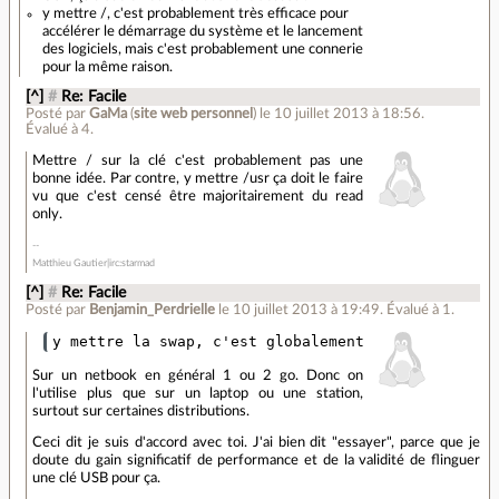
y mettre /, c'est probablement très efficace pour
accélérer le démarrage du système et le lancement
des logiciels, mais c'est probablement une connerie
pour la même raison.
[^]
#
Re: Facile
Posté par
GaMa
(
site web personnel
)
le 10 juillet 2013 à 18:56
.
Évalué à
4
.
Mettre / sur la clé c'est probablement pas une
bonne idée. Par contre, y mettre /usr ça doit le faire
vu que c'est censé être majoritairement du read
only.
Matthieu Gautier|irc:starmad
[^]
#
Re: Facile
Posté par
Benjamin_Perdrielle
le 10 juillet 2013 à 19:49
.
Évalué à
1
.
Sur un netbook en général 1 ou 2 go. Donc on
l'utilise plus que sur un laptop ou une station,
surtout sur certaines distributions.
Ceci dit je suis d'accord avec toi. J'ai bien dit "essayer", parce que je
doute du gain significatif de performance et de la validité de flinguer
une clé USB pour ça.