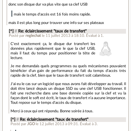
donc son disque dur va plus vite que sa clef USB
mais le temps d'accès est 16 fois moins rapide.
mais il est plus long pour trouver une info sur ses plateaux
[^]
#
Re: éclaircissement "taux de transfert"
Posté par
reglechat
le 11 juillet 2013 à 18:10
.
Évalué à
1
.
C'est exactement ça, le disque dur transfert les
données plus rapidement que le que la clef USB,
mais il faut du temps pour positionner la tête de
lecture.
Je me demandais quels programmes ou quels mécanismes pouvaient
bénéficier d'un gain de performance du fait du temps d'accès très
rapide de la clef, bien que le taux de transfert soit calamiteux.
J'ai eu le cas sur un logiciel que nous avons fait développer au travail. Il
doit être lancé depuis un disque SSD ou une clef USB fonctionner. Il
fait une recherche dans une base donnée copiée sur la clef et vu la
façon dont le soft est écrit, le taux de transfert n'a aucune importance.
Tout repose sur le temps d'accès du disque.
Merci à ceux qui ont répondu. Bonne soirée à tous.
[^]
#
Re: éclaircissement "taux de transfert"
Posté par
JGO
le 12 juillet 2013 à 09:31
.
Évalué à
3
.