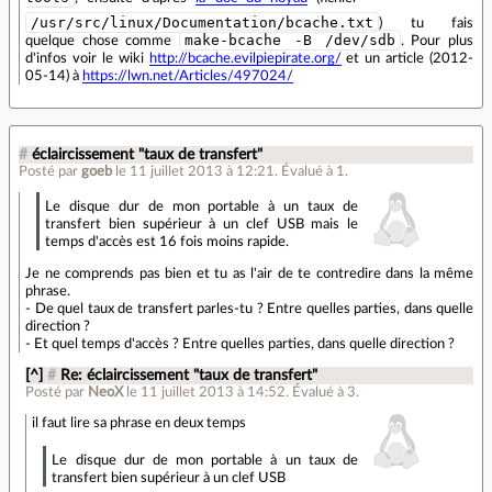
/usr/src/linux/Documentation/bcache.txt
) tu fais
make-bcache -B /dev/sdb
quelque chose comme
. Pour plus
d'infos voir le wiki
http://bcache.evilpiepirate.org/
et un article (2012-
05-14) à
https://lwn.net/Articles/497024/
#
éclaircissement "taux de transfert"
Posté par
goeb
le 11 juillet 2013 à 12:21
.
Évalué à
1
.
Le disque dur de mon portable à un taux de
transfert bien supérieur à un clef USB mais le
temps d'accès est 16 fois moins rapide.
Je ne comprends pas bien et tu as l'air de te contredire dans la même
phrase.
- De quel taux de transfert parles-tu ? Entre quelles parties, dans quelle
direction ?
- Et quel temps d'accès ? Entre quelles parties, dans quelle direction ?
[^]
#
Re: éclaircissement "taux de transfert"
Posté par
NeoX
le 11 juillet 2013 à 14:52
.
Évalué à
3
.
il faut lire sa phrase en deux temps
Le disque dur de mon portable à un taux de
transfert bien supérieur à un clef USB