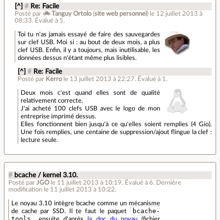
[^]
#
Re: Facile
Posté par
🚲 Tanguy Ortolo
(
site web personnel
)
le 12 juillet 2013 à
08:33
.
Évalué à
5
.
Toi tu n'as jamais essayé de faire des sauvegardes
sur clef USB. Moi si : au bout de deux mois, a plus
clef USB. Enfin, il y a toujours, mais inutilisable, les
données dessus n'étant même plus lisibles.
[^]
#
Re: Facile
Posté par
Kerro
le 13 juillet 2013 à 22:27
.
Évalué à
1
.
Deux mois c'est quand elles sont de qualité
relativement correcte.
J'ai acheté 100 clefs USB avec le logo de mon
entreprise imprimé dessus.
Elles fonctionnent bien jusqu'à ce qu'elles soient remplies (4 Gio).
Une fois remplies, une centaine de suppression/ajout flingue la clef :
lecture seule.
#
bcache / kernel 3.10.
Posté par
JGO
le 11 juillet 2013 à 10:19
.
Évalué à
6
.
Dernière
modification le 11 juillet 2013 à 10:22.
Le noyau 3.10 intègre bcache comme un mécanisme
bcache-
de cache par SSD. Il te faut le paquet
tools
, ensuite d'après
la doc du noyau
(fichier