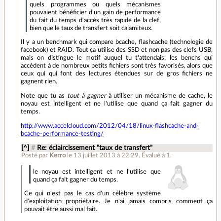
quels programmes ou quels mécanismes
pouvaient bénéficier d'un gain de performance
du fait du temps d'accès très rapide de la clef,
bien que le taux de transfert soit calamiteux.
Il y a un benchmark qui compare bcache, flashcache (technologie de
facebook) et RAID. Tout ça utilise des SSD et non pas des clefs USB,
mais on distingue le motif auquel tu t'attendais: les benchs qui
accèdent à de nombreux petits fichiers sont très favorisés, alors que
ceux qui qui font des lectures étendues sur de gros fichiers ne
gagnent rien.
Note que tu as
tout à gagner
à utiliser un mécanisme de cache, le
noyau est intelligent et ne l'utilise que quand ça fait gagner du
temps.
http://www.accelcloud.com/2012/04/18/linux-flashcache-and-
bcache-performance-testing/
[^]
#
Re: éclaircissement "taux de transfert"
Posté par
Kerro
le 13 juillet 2013 à 22:29
.
Évalué à
1
.
le noyau est intelligent et ne l'utilise que
quand ça fait gagner du temps.
Ce qui n'est pas le cas d'un célèbre système
d'exploitation propriétaire. Je n'ai jamais compris comment ça
pouvait être aussi mal fait.