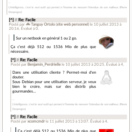
L'intelligence, c'est le seul outil qui permet à l'homme de mesurer l'étendue de son malheur. (Pierre
Desproges)
[^]
#
Re: Facile
Posté par
🚲 Tanguy Ortolo
(
site web personnel
)
le 10 juillet 2013 à
20:16
.
Évalué à
0
.
Sur un netbook en général 1 ou 2 go.
Ça c'est déjà 512 ou 1536 Mio de plus que
nécessaire.
[^]
#
Re: Facile
Posté par
Benjamin_Perdrielle
le 10 juillet 2013 à 20:25
.
Évalué à
4
.
Dans une utilisation cliente ? Permet-moi d'en
douter.
Sous Debian pour une utilisation serveur, je veux
bien le croire, mais sur des distrib plus
gourmandes…
L'intelligence, c'est le seul outil qui permet à l'homme de mesurer l'étendue de son malheur. (Pierre
Desproges)
[^]
#
Re: Facile
Posté par
xcomcmdr
le 11 juillet 2013 à 13:07
.
Évalué à
4
.
Ça c'est déjà 512 ou 1536 Mio de plus que