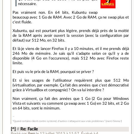
nécessaire.
Pas vraiment non. En 64 bits, Kubuntu swap
beaucoup avec 1 Go de RAM. Avec 2 Go de RAM, ça ne swap plus et
c'est fluide.
Xubuntu, qui est pourtant plus légère, prends déjà près de la moitié
de la RAM après avoir ouvert la session (avec la configuration par
défaut) sur 512 Mo, en 32 bits.
Et là je viens de lancer Firefox il y a 10 minutes, et il me prends déjà
246 Mo de mémoire. Je sais qu'il s'adapte selon ce qu'il y a de
disponible (4 Go en l'occurence), mais 512 Mo avec Firefox reste
limite.
Et puis vu le prix de la RAM, pourquoi se priver ?
Et si les usages de l'utilisateur requièrent plus que 512 Mo
(virtualisation, par exemple. Ça fait des années que c'est démocratisé
grâce à VirtualBox et compagnie) ? On va lui interdire ?
Non vraiment, ça fait des années que 1 Go (2 Go pour Windows
Vista et suivants vu comment ça swap avec 1 Go) en 32 bits, et 2 Go
en 64 bits, sont le minimum.
"Quand certains râlent contre systemd, d'autres s'attaquent aux vrais problèmes." (merci Sinma !)
[^]
#
Re: Facile
Posté par
jben
le 12 juillet 2013 à 11:57
.
Évalué à
4
.