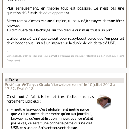
Plus sérieusement, en théorie tout est possible. Ce n'est pas une
question d'OS mais de développement.
Si ton temps d'accès est aussi rapide, tu peux déjà essayer de transférer
le swap.
Tu diminuera déjà la charge sur ton disque dur, mais tout à un prix.
Utiliser une clé USB que ce soit pour readyboost ou ce que l'on pourrait
développer sous Linux à un impact sur la durée de vie de ta clé USB.
L'intelligence, c'est le seul outil qui permet à l'homme de mesurer l'étendue de son malheur. (Pierre
Desproges)
#
Facile
Posté par
🚲 Tanguy Ortolo
(
site web personnel
)
le 10 juillet 2013 à
17:32
.
Évalué à
3
.
C'est tout à fait faisable et très facile, mais pas
forcément judicieux :
y mettre la swap, c'est globalement inutile parce
que vu la quantité de mémoire qu'on a aujourd'hui,
la swap n'a qu'une utilisation mineur, et si ce n'était
pas le cas, ce serait une connerie parce qu'une clef
USB, ça s'use en écrivant souvent dessus !