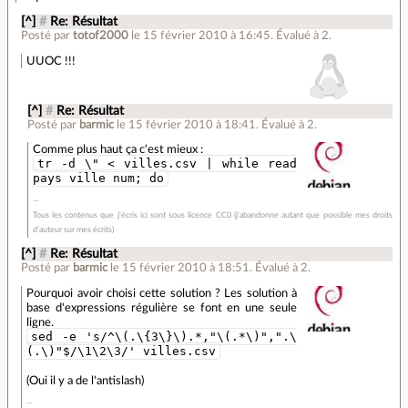
[^]
#
Re: Résultat
Posté par
totof2000
le 15 février 2010 à 16:45
.
Évalué à
2
.
UUOC !!!
[^]
#
Re: Résultat
Posté par
barmic
le 15 février 2010 à 18:41
.
Évalué à
2
.
Comme plus haut ça c'est mieux :
tr -d \" < villes.csv | while read
pays ville num; do
Tous les contenus que j'écris ici sont sous licence CC0 (j'abandonne autant que possible mes droits
d'auteur sur mes écrits)
[^]
#
Re: Résultat
Posté par
barmic
le 15 février 2010 à 18:51
.
Évalué à
2
.
Pourquoi avoir choisi cette solution ? Les solution à
base d'expressions régulière se font en une seule
ligne.
sed -e 's/^\(.\{3\}\).*,"\(.*\)",".\
(.\)"$/\1\2\3/' villes.csv
(Oui il y a de l'antislash)