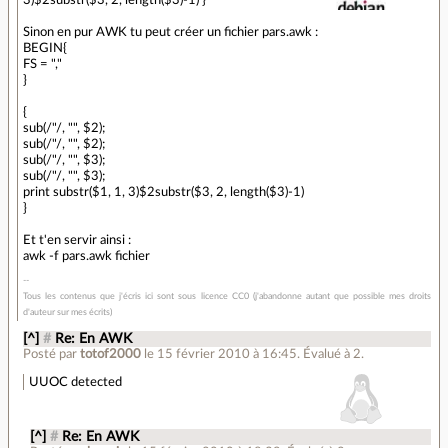
3)$2substr($3, 2, length($3)-1) }'
Sinon en pur AWK tu peut créer un fichier pars.awk :
BEGIN{
FS = ","
}
{
sub(/"/, "", $2);
sub(/"/, "", $2);
sub(/"/, "", $3);
sub(/"/, "", $3);
print substr($1, 1, 3)$2substr($3, 2, length($3)-1)
}
Et t'en servir ainsi :
awk -f pars.awk fichier
Tous les contenus que j'écris ici sont sous licence CC0 (j'abandonne autant que possible mes droits
d'auteur sur mes écrits)
[^]
#
Re: En AWK
Posté par
totof2000
le 15 février 2010 à 16:45
.
Évalué à
2
.
UUOC detected
[^]
#
Re: En AWK