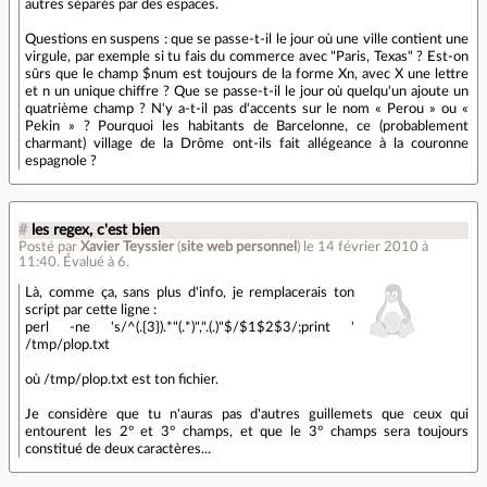
autres séparés par des espaces.
Questions en suspens : que se passe-t-il le jour où une ville contient une
virgule, par exemple si tu fais du commerce avec "Paris, Texas" ? Est-on
sûrs que le champ $num est toujours de la forme Xn, avec X une lettre
et n un unique chiffre ? Que se passe-t-il le jour où quelqu'un ajoute un
quatrième champ ? N'y a-t-il pas d'accents sur le nom « Perou » ou «
Pekin » ? Pourquoi les habitants de Barcelonne, ce (probablement
charmant) village de la Drôme ont-ils fait allégeance à la couronne
espagnole ?
#
les regex, c'est bien
Posté par
Xavier Teyssier
(
site web personnel
)
le 14 février 2010 à
11:40
.
Évalué à
6
.
Là, comme ça, sans plus d'info, je remplacerais ton
script par cette ligne :
perl -ne 's/^(.{3}).*"(.*)",".(.)"$/$1$2$3/;print '
/tmp/plop.txt
où /tmp/plop.txt est ton fichier.
Je considère que tu n'auras pas d'autres guillemets que ceux qui
entourent les 2° et 3° champs, et que le 3° champs sera toujours
constitué de deux caractères...