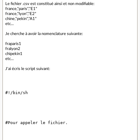
Le fichier .csv est constitué ainsi et non modifiable:
france,"paris","E1"
france,"lyon","E2"
chine,"pekin","A1"
etc...
Je cherche à avoir la nomenclature suivante:
fraparis1
fralyon2
chipekin1
etc...
J'ai écris le script suivant: