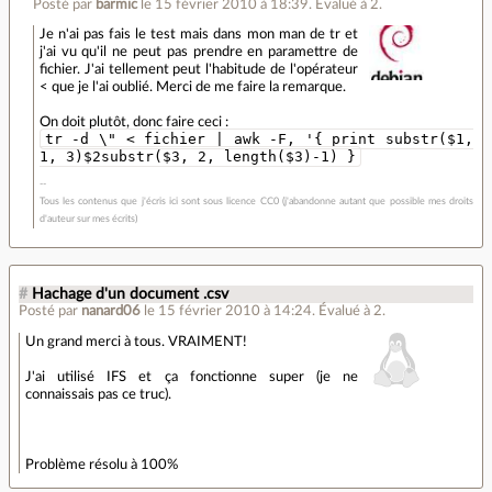
Posté par
barmic
le 15 février 2010 à 18:39
.
Évalué à
2
.
Je n'ai pas fais le test mais dans mon man de tr et
j'ai vu qu'il ne peut pas prendre en paramettre de
fichier. J'ai tellement peut l'habitude de l'opérateur
< que je l'ai oublié. Merci de me faire la remarque.
On doit plutôt, donc faire ceci :
tr -d \" < fichier | awk -F, '{ print substr($1,
1, 3)$2substr($3, 2, length($3)-1) }
Tous les contenus que j'écris ici sont sous licence CC0 (j'abandonne autant que possible mes droits
d'auteur sur mes écrits)
#
Hachage d'un document .csv
Posté par
nanard06
le 15 février 2010 à 14:24
.
Évalué à
2
.
Un grand merci à tous. VRAIMENT!
J'ai utilisé IFS et ça fonctionne super (je ne
connaissais pas ce truc).
Problème résolu à 100%