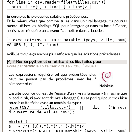
for line in csv.reader(file("villes.csv")):
print line[0] + line[1] + line[2]
Encore plus lisible que les solutions précédentes.
Et le mieux, c'est que comme tu es dans un vrai langage, tu pourras
même utiliser les bindings SQL pour intégrer ça dans ta base ! Genre,
après avoir récupéré un curseur "c", mettre dans la boucle :
c.execute("INSERT INTO matable (pays, ville, num)
VALUES ?, ?, ?", line)
Voilà, je trouve ça encore plus efficace que les solutions précédentes.
[^]
#
Re: En python et en utilisant les libs faites pour
Posté par
barmic
le 15 février 2010 à 22:08
.
Évalué à
3
.
Les expressions régulière tel que présentées plus
haut ne posent pas de problèmes avec les "
n'importent où.
Ensuite pour ce qui est de l'usage d'un « vrais langage » (j'imagine que
ni sed, ni sh, ni awk sont de vrais langages), tu as perl qui peut très bien
réussir cette tâche avec un machin du type :
open(CSV, "villes.csv") ¦¦ die ("Erreur
d'ouverture de villes.csv");
while(){
$_ =~ /^(.{3}),"(.*)",".(\d*)"$/;
c->execute('INSERT INTO matable (pays, ville, num)