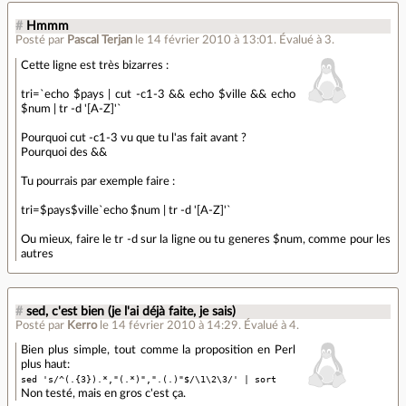
#
Hmmm
Posté par
Pascal Terjan
le 14 février 2010 à 13:01
.
Évalué à
3
.
Cette ligne est très bizarres :
tri=`echo $pays | cut -c1-3 && echo $ville && echo
$num | tr -d '[A-Z]'`
Pourquoi cut -c1-3 vu que tu l'as fait avant ?
Pourquoi des &&
Tu pourrais par exemple faire :
tri=$pays$ville`echo $num | tr -d '[A-Z]'`
Ou mieux, faire le tr -d sur la ligne ou tu generes $num, comme pour les
autres
#
sed, c'est bien (je l'ai déjà faite, je sais)
Posté par
Kerro
le 14 février 2010 à 14:29
.
Évalué à
4
.
Bien plus simple, tout comme la proposition en Perl
plus haut:
sed 's/^(.{3}).*,"(.*)",".(.)"$/\1\2\3/' | sort
Non testé, mais en gros c'est ça.