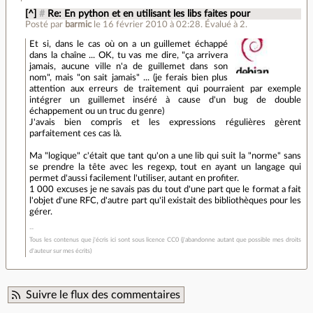
[^]
#
Re: En python et en utilisant les libs faites pour
Posté par
barmic
le 16 février 2010 à 02:28
.
Évalué à
2
.
Et si, dans le cas où on a un guillemet échappé
dans la chaîne ... OK, tu vas me dire, "ça arrivera
jamais, aucune ville n'a de guillemet dans son
nom", mais "on sait jamais" ... (je ferais bien plus
attention aux erreurs de traitement qui pourraient par exemple
intégrer un guillemet inséré à cause d'un bug de double
échappement ou un truc du genre)
J'avais bien compris et les expressions régulières gèrent
parfaitement ces cas là.
Ma "logique" c'était que tant qu'on a une lib qui suit la "norme" sans
se prendre la tête avec les regexp, tout en ayant un langage qui
permet d'aussi facilement l'utiliser, autant en profiter.
1 000 excuses je ne savais pas du tout d'une part que le format a fait
l'objet d'une RFC, d'autre part qu'il existait des bibliothèques pour les
gérer.
Tous les contenus que j'écris ici sont sous licence CC0 (j'abandonne autant que possible mes droits
d'auteur sur mes écrits)
Suivre le flux des commentaires