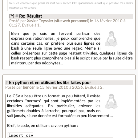
Tous les contenus que j'écris ici sont sous licence CC0 (j'abandonne autant que possible mes droits
d'auteur sur mes écrits)
[^]
#
Re: Résultat
Posté par
Xavier Teyssier
(
site web personnel
)
le 16 février 2010 à
01:27
.
Évalué à
1
.
Bien que je sois un fervent partisan des
expressions rationnelles, je peux comprendre que
dans certains cas, on préfère plusieurs lignes de
bash à une seule ligne avec une regex. Même si
celles présentes sur cette page restent triviales, quelques lignes de
bash restent plus compréhensibles si le script risque par la suite d'être
maintenu par des néophytes...
#
En python et en utilisant les libs faites pour
Posté par
benoar
le 15 février 2010 à 20:56
.
Évalué à
2
.
Le CSV a beau être un format un peu bâtard, il existe
certaines "normes" qui sont implémentées par les
librairies adéquates. En particulier, enlever les
guillemets doubles à l'arrache, pourquoi pas, mais on
sait jamais, si une donnée est formatée un peu bizarrement ...
Bref, le code, en utilisant csv, en python :
import csv