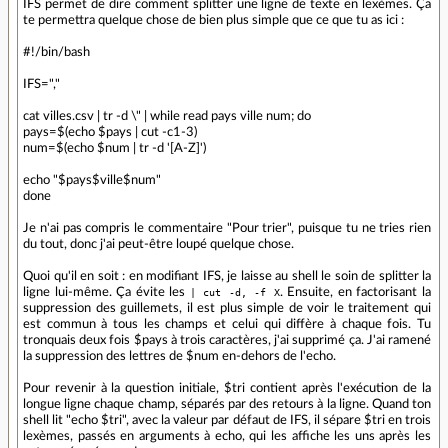
IFS permet de dire comment splitter une ligne de texte en lexèmes. Ça
te permettra quelque chose de bien plus simple que ce que tu as ici :
#!/bin/bash
IFS=","
cat villes.csv | tr -d \" | while read pays ville num; do
pays=$(echo $pays | cut -c1-3)
num=$(echo $num | tr -d '[A-Z]')
echo "$pays$ville$num"
done
Je n'ai pas compris le commentaire "Pour trier", puisque tu ne tries rien
du tout, donc j'ai peut-être loupé quelque chose.
Quoi qu'il en soit : en modifiant IFS, je laisse au shell le soin de splitter la
ligne lui-même. Ça évite les
| cut -d, -f X
. Ensuite, en factorisant la
suppression des guillemets, il est plus simple de voir le traitement qui
est commun à tous les champs et celui qui diffère à chaque fois. Tu
tronquais deux fois $pays à trois caractères, j'ai supprimé ça. J'ai ramené
la suppression des lettres de $num en-dehors de l'echo.
Pour revenir à la question initiale, $tri contient après l'exécution de la
longue ligne chaque champ, séparés par des retours à la ligne. Quand ton
shell lit "echo $tri", avec la valeur par défaut de IFS, il sépare $tri en trois
lexèmes, passés en arguments à echo, qui les affiche les uns après les