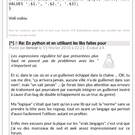
VALUES '.$1.', '.$2.', '.$3);
}
Voili voilou
Tous les contenus que j'écris ici sont sous licence CC0 (j'abandonne autant que possible mes droits
d'auteur sur mes écrits)
[^]
#
Re: En python et en utilisant les libs faites pour
Posté par
benoar
le 15 février 2010 à 22:21
.
Évalué à
4
.
Les expressions régulière tel que présentées plus
haut ne posent pas de problèmes avec les "
n'importent où.
Et si, dans le cas où on a un guillemet échappé dans la chaîne ... OK, tu
vas me dire, "ça arrivera jamais, aucune ville n'a de guillemet dans son
nom", mais "on sait jamais" ... (je ferais bien plus attention aux erreurs
de traitement qui pourraient par exemple intégrer un guillemet inséré
à cause d'un bug de double échappement ou un truc du genre)
Ma "logique" c'était que tant qu'on a une lib qui suit la "norme" sans se
prendre la tête avec les regexp, tout en ayant un langage qui permet
d'aussi facilement l'utiliser, autant en profiter.
Enfin, mes excuses pour la pique sur les "vrais langages", c'est vrai que
j'ai vu des morceaux de sed et awk assez impressionnant sur ce
forum.