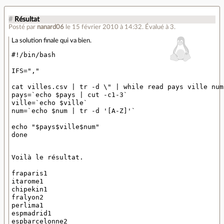
#
Résultat
Posté par
nanard06
le 15 février 2010 à 14:32
.
Évalué à
3
.
La solution finale qui va bien.
#!/bin/bash

IFS=","

cat villes.csv | tr -d \" | while read pays ville num;
pays=`echo $pays | cut -c1-3`

ville=`echo $ville`

num=`echo $num | tr -d '[A-Z]'`

echo "$pays$ville$num"

Voilà le résultat.

fraparis1

itarome1

chipekin1

fralyon2

perlima1

espmadrid1

espbarcelonne2