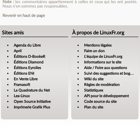
Note :
les commentaires appartiennent à celles et ceux qui les ont postés.
Nous n’en sommes pas responsables.
Revenir en haut de page
Sites amis
À propos de LinuxFr.org
Agenda du Libre
Mentions légales
April
Faire un don
Éditions D-BookeR
L’équipe de LinuxFr.org
Éditions Diamond
Informations sur le site
Éditions Eyrolles
Aide / Foire aux questions
Éditions ENI
Suivi des suggestions et bogues
En Vente Libre
Wiki du site
Framasoft
Règles de modération
La Quadrature du Net
Statistiques
Lea-Linux
API pour le développement
Open Source Initiative
Code source du site
Imprimerie Grafik Plus
Plan du site