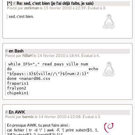
[^]
#
Re: sed, c'est bien (je l'ai déjà faite, je sais)
Posté par
zerkman
le 15 février 2010 à 22:39
.
Évalué à
3
.
sed, c'est bien.
#
en Bash
Posté par
NBaH
le 14 février 2010 à 18:44
.
Évalué à
4
.
while IFS="," read pays ville num
do echo
"${pays::3}${ville//\"}${num:2:1}"
done <nanard06.csv
fraparis1
fralyon2
chipekin1
#
En AWK
Posté par
barmic
le 14 février 2010 à 22:08
.
Évalué à
3
.
En presque AWK, tu peut faire ainsi :
cat fichier | tr -d \" | awk -F, '{ print substr($1, 1,