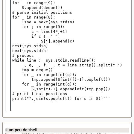
for _ in range(9):

    S.append(deque())

# parse initial positions

for _ in range(8):

    line = next(sys.stdin)

    for j in range(9):

        c = line[4*j+1]

        if c != " ":

            S[j].append(c)

next(sys.stdin)

next(sys.stdin)

# process

while line := sys.stdin.readline():

    _, q, _, f, _, t = line.strip().split(" ")

    tmp = deque()

    for _ in range(int(q)):

        tmp.append(S[int(f)-1].popleft())

    for _ in range(int(q)):

        S[int(t)-1].appendleft(tmp.pop())

# print final positions

print("".join(s.popleft() for s in S))```

#
un peu de shell