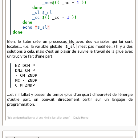
_nc
=
$((
 _nc 
+
1
))
done
_sl
=
$_nl
_cc
=
$((
 _cc 
-
1
))
done
echo
"
$_sl
"
done
Bien, le tube crée un processus fils avec des variables qui lui sont
$_sl
locales… (i.e. la variable globale
n'est pas modifiée…) Il y a des
solutions à cela, mais c'est un plaisir de suivre le travail de la grue avec
un truc vite fait d'une part
 NZ DCM P

 DNZ CM P

 - CM ZNDP

 MC - ZNDP

 C M ZNDP
…et s'il fallait y passer du temps (plus d'un quart d'heure) et de l'énergie
d'autre part, on pouvait directement partir sur un langage de
programmation.
“It is seldom that liberty of any kind is lost all at once.” ― David Hume