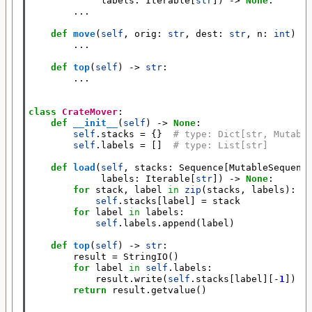
labels
:
Iterable
[
str
])
->
None
:
...
def
move
(
self
,
orig
:
str
,
dest
:
str
,
n
:
int
)
-
...
def
top
(
self
)
->
str
:
...
class
CrateMover
:
def
__init__
(
self
)
->
None
:
self
.
stacks
=
{}
# type: Dict[str, Mutabl
self
.
labels
=
[]
# type: List[str]
def
load
(
self
,
stacks
:
Sequence
[
MutableSequenc
labels
:
Iterable
[
str
])
->
None
:
for
stack
,
label
in
zip
(
stacks
,
labels
):
self
.
stacks
[
label
]
=
stack
for
label
in
labels
:
self
.
labels
.
append
(
label
)
def
top
(
self
)
->
str
:
result
=
StringIO
()
for
label
in
self
.
labels
:
result
.
write
(
self
.
stacks
[
label
][
-
1
])
return
result
.
getvalue
()