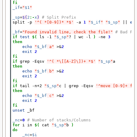
fi
_if
=
"
$1
"
_sp
=
${
2
:-
x
}
# Split Prefix
split -p 
'^( *[0-9])* *$'
 -a 
1
"
$_if
"
"
$_sp
"
||
ex
_bf
=
"Found invalid line, check the file!"
# Bad Fi
if
test
$(
 ls -1 
"
$_sp
"
? 
|
 wc -l 
)
 -ne 
3
then
echo
"
$_bf
 a"
 >
&
2
exit
2
fi
if
 grep -Eqsv 
'^( *\[[A-Z]\])+ *$'
"
$_sp
"
then
echo
"
$_bf
 b"
 >
&
2
exit
2
fi
if
 tail -n+2 
"
$_sp
"
c 
|
 grep -Eqsv 
'^move [0-9]+ fr
then
echo
"
$_bf
 c"
 >
&
2
exit
2
fi
unset
 _bf

_nc
=
0
# Number of stacks/Columns
for
 i in 
$(
 cat 
"
$_sp
"
b 
)
do
_nc
=
$i