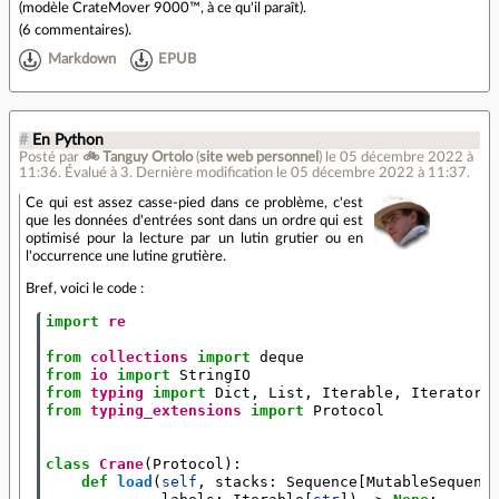
(modèle CrateMover 9000™, à ce qu'il paraît).
(
6 commentaires
).
Markdown
EPUB
#
En Python
Posté par
🚲 Tanguy Ortolo
(
site web personnel
)
le 05 décembre 2022 à
11:36
.
Évalué à
3
.
Dernière modification le 05 décembre 2022 à 11:37.
Ce qui est assez casse-pied dans ce problème, c'est
que les données d'entrées sont dans un ordre qui est
optimisé pour la lecture par un lutin grutier ou en
l'occurrence une lutine grutière.
Bref, voici le code :
import
re
from
collections
import
deque
from
io
import
StringIO
from
typing
import
Dict
,
List
,
Iterable
,
Iterator
,
from
typing_extensions
import
Protocol
class
Crane
(
Protocol
):
def
load
(
self
,
stacks
:
Sequence
[
MutableSequenc