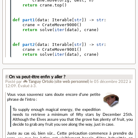
crane
.
move
(
orig
,
dest
,
n
)
return
crane
.
top
()
def
part1
(
data
:
Iterable
[
str
])
->
str
:
crane
=
CrateMover9000
()
return
solve
(
iter
(
data
),
crane
)
def
part2
(
data
:
Iterable
[
str
])
->
str
:
crane
=
CrateMover9001
()
return
solve
(
iter
(
data
),
crane
)
#
On va peut-être enfin y aller ?
Posté par
🚲 Tanguy Ortolo
(
site web personnel
)
le 05 décembre 2022 à
12:09
.
Évalué à
3
.
Vous vous souvenez sans doute encore d'une petite
phrase de l'intro :
To supply enough magical energy, the expedition
needs to retrieve a minimum of fifty stars by December 25th.
Although the Elves assure you that the grove has plenty of fruit, you
decide to grab any fruit you see along the way, just in case.
Juste au cas où, bien sûr… Cette précaution commence à prendre du