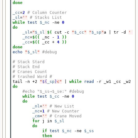
done
_cc
=
2
# Column Counter
_sl
=
''
# Stacks List
while
test
$_nc
 -ne 
0
do
_sl
=
"
$_sl
$(
 cut -c 
"
$_cc
"
"
$_sp
"
a 
|
 tr -d 
' \
_nc
=
$((
 _nc 
-
1
))
_cc
=
$((
 _cc 
+
4
))
done
echo
"
$_sl
"
#debug
# Stack Stard
# Stack End
# Cranes Count
# trashed Word #
tail -n +2 
"
${
_sp
}
c"
|
while
read
do
#echo "$_ss→$_se:" #debug
while
test
$_cc
 -ne 
0
do
_nl
=
''
# New List
_nc
=
1
# New Counter
_cm
=
''
# Crane Moved
for
 j in 
$_sl
do
if
test
$_nc
 -ne 
$_ss
then