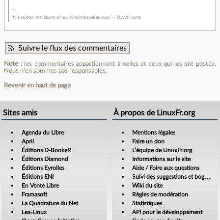
“It is seldom that liberty of any kind is lost all at once.” ― David Hume
Suivre le flux des commentaires
Note :
les commentaires appartiennent à celles et ceux qui les ont postés.
Nous n’en sommes pas responsables.
Revenir en haut de page
Sites amis
À propos de LinuxFr.org
Agenda du Libre
Mentions légales
April
Faire un don
Éditions D-BookeR
L’équipe de LinuxFr.org
Éditions Diamond
Informations sur le site
Éditions Eyrolles
Aide / Foire aux questions
Éditions ENI
Suivi des suggestions et bogues
En Vente Libre
Wiki du site
Framasoft
Règles de modération
La Quadrature du Net
Statistiques
Lea-Linux
API pour le développement