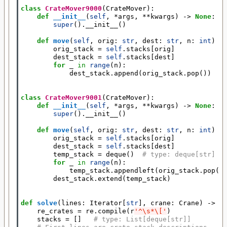
class
CrateMover9000
(
CrateMover
):
def
__init__
(
self
,
*
args
,
**
kwargs
)
->
None
:
super
()
.
__init__
()
def
move
(
self
,
orig
:
str
,
dest
:
str
,
n
:
int
)
-
orig_stack
=
self
.
stacks
[
orig
]
dest_stack
=
self
.
stacks
[
dest
]
for
_
in
range
(
n
):
dest_stack
.
append
(
orig_stack
.
pop
())
class
CrateMover9001
(
CrateMover
):
def
__init__
(
self
,
*
args
,
**
kwargs
)
->
None
:
super
()
.
__init__
()
def
move
(
self
,
orig
:
str
,
dest
:
str
,
n
:
int
)
-
orig_stack
=
self
.
stacks
[
orig
]
dest_stack
=
self
.
stacks
[
dest
]
temp_stack
=
deque
()
# type: deque[str]
for
_
in
range
(
n
):
temp_stack
.
appendleft
(
orig_stack
.
pop
()
dest_stack
.
extend
(
temp_stack
)
def
solve
(
lines
:
Iterator
[
str
],
crane
:
Crane
)
->
s
re_crates
=
re
.
compile
(
r
'^\s*\['
)
stacks
=
[]
# type: List[deque[str]]