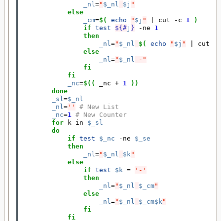
_nl
=
"
$_nl
$j
"
else
_cm
=
$(
echo
"
$j
"
|
 cut -c 
1
)
if
test
${#
j
}
 -ne 
1
then
_nl
=
"
$_nl
$(
echo
"
$j
"
|
 cut -
else
_nl
=
"
$_nl
 -"
fi
fi
_nc
=
$((
 _nc 
+
1
))
done
_sl
=
$_nl
_nl
=
''
# New List
_nc
=
1
# New Counter
for
 k in 
$_sl
do
if
test
$_nc
 -ne 
$_se
then
_nl
=
"
$_nl
$k
"
else
if
test
$k
=
'-'
then
_nl
=
"
$_nl
$_cm
"
else
_nl
=
"
$_nl
$_cm$k
"
fi
fi