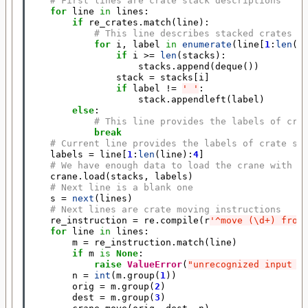
# First lines are crate stack descriptions
for
line
in
lines
:
if
re_crates
.
match
(
line
):
# This line describes stacked crates
for
i
,
label
in
enumerate
(
line
[
1
:
len
(
l
if
i
>=
len
(
stacks
):
stacks
.
append
(
deque
())
stack
=
stacks
[
i
]
if
label
!=
' '
:
stack
.
appendleft
(
label
)
else
:
# This line provides the labels of cra
break
# Current line provides the labels of crate st
labels
=
line
[
1
:
len
(
line
):
4
]
# We have enough data to load the crane with c
crane
.
load
(
stacks
,
labels
)
# Next line is a blank one
s
=
next
(
lines
)
# Next lines are crate moving instructions
re_instruction
=
re
.
compile
(
r
'^move (\d+) from
for
line
in
lines
:
m
=
re_instruction
.
match
(
line
)
if
m
is
None
:
raise
ValueError
(
"unrecognized input l
n
=
int
(
m
.
group
(
1
))
orig
=
m
.
group
(
2
)
dest
=
m
.
group
(
3
)