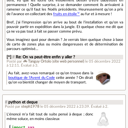
sens, vu que les lutins ont visiblement besoin d'être babysittés en
permanence ! Quelle surprise, à se demander comment ils arrivaient à
ramener ce qu'il faut les Noëls précédents. Heureusement qu'on a pris
de l'avance en collectant des
fruits en étoile
au fur et à mesure !
Bref, j'ai l'impression qu'on arrive au bout de l'installation et qu'on va
pouvoir partir en expédition dans la jungle. Et quelque chose me dit que
ça ne va pas tout à fait se passer comme prévu.
Vous imaginez quoi pour demain ? Je verrais bien quelque chose à base
de carte de zones plus ou moins dangereuses et de détermination de
parcours optimisé…
[^]
#
Re: On va peut-être enfin y aller ?
Posté par
🚲 Tanguy Ortolo
(
site web personnel
)
le 05 décembre 2022
à 12:11
.
Évalué à
3
.
Au fait, avez-vous remarqué ce qu'on trouve dans la
boutique de l'Avent du Code
cette année ? On dirait
qu'on va bientôt changer de moyen de transport.
#
python et deque
Posté par
steph1978
le 05 décembre 2022 à 23:39
.
Évalué à
2
.
L'énoncé m'a fait tout de suite pensé à deque ; donc
même soluce, en moins classieux
import
sys