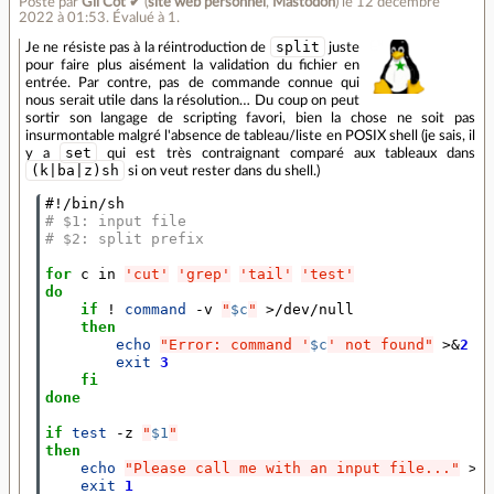
Posté par
Gil Cot ✔
(
site web personnel
,
Mastodon
)
le 12 décembre
2022 à 01:53
.
Évalué à
1
.
split
Je ne résiste pas à la réintroduction de
juste
pour faire plus aisément la validation du fichier en
entrée. Par contre, pas de commande connue qui
nous serait utile dans la résolution… Du coup on peut
sortir son langage de scripting favori, bien la chose ne soit pas
insurmontable malgré l'absence de tableau/liste en POSIX shell (je sais, il
set
y a
qui est très contraignant comparé aux tableaux dans
(k|ba|z)sh
si on veut rester dans du shell.)
#!/bin/sh
# $1: input file
# $2: split prefix
for
 c in 
'cut'
'grep'
'tail'
'test'
do
if
 ! 
command
 -v 
"
$c
"
 >/dev/null

then
echo
"Error: command '
$c
' not found"
 >
&
2
exit
3
fi
done
if
test
 -z 
"
$1
"
then
echo
"Please call me with an input file..."
 >
&
exit
1