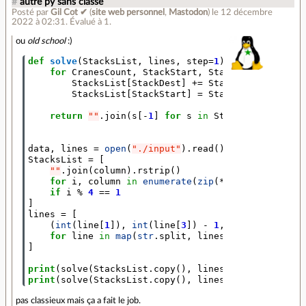
#
autre py sans classe
Posté par
Gil Cot ✔
(
site web personnel
,
Mastodon
)
le 12 décembre
2022 à 02:31
.
Évalué à
1
.
ou
old school
:)
def
solve
(
StacksList
,
lines
,
step
=
1
):
for
CranesCount
,
StackStart
,
StackDest
in
line
StacksList
[
StackDest
]
+=
StacksList
[
StackS
StacksList
[
StackStart
]
=
StacksList
[
StackS
return
""
.
join
(
s
[
-
1
]
for
s
in
StacksList
)
data
,
lines
=
open
(
"./input"
)
.
read
()
.
split
(
"
\n\n
"
)
StacksList
=
[
""
.
join
(
column
)
.
rstrip
()
for
i
,
column
in
enumerate
(
zip
(
*
data
.
splitline
if
i
%
4
==
1
]
lines
=
[
(
int
(
line
[
1
]),
int
(
line
[
3
])
-
1
,
int
(
line
[
5
])
for
line
in
map
(
str
.
split
,
lines
.
splitlines
())
]
print
(
solve
(
StacksList
.
copy
(),
lines
,
-
1
))
print
(
solve
(
StacksList
.
copy
(),
lines
))
pas classieux mais ça a fait le job.