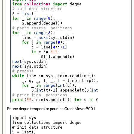
from
collections
import
deque
# init data structure
S
=
list
()
for
_
in
range
(
9
):
S
.
append
(
deque
())
# parse initial positions
for
_
in
range
(
8
):
line
=
next
(
sys
.
stdin
)
for
j
in
range
(
9
):
c
=
line
[
4
*
j
+
1
]
if
c
!=
" "
:
S
[
j
]
.
append
(
c
)
next
(
sys
.
stdin
)
next
(
sys
.
stdin
)
# process
while
line
:
=
sys
.
stdin
.
readline
():
_
,
q
,
_
,
f
,
_
,
t
=
line
.
strip
()
.
split
(
" "
)
for
_
in
range
(
int
(
q
)):
S
[
int
(
t
)
-
1
]
.
appendleft
(
S
[
int
(
f
)
-
1
]
.
popleft
# print final positions
print
(
""
.
join
(
s
.
popleft
()
for
s
in
S
))
Et une deque temporaire pour les CradeMover9001
import sys

from collections import deque

# init data structure

S = list()
