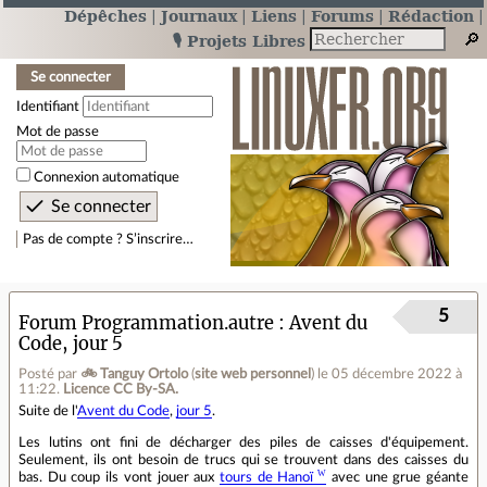
Dépêches
Journaux
Liens
Forums
Rédaction
🎙️ Projets Libres
Se connecter
Identifiant
Mot de passe
Connexion automatique
Pas de compte ? S’inscrire…
5
Forum Programmation.autre
Avent du
Code, jour 5
Posté par
🚲 Tanguy Ortolo
(
site web personnel
)
le 05 décembre 2022 à
11:22
.
Licence CC By‑SA.
Suite de l'
Avent du Code
,
jour 5
.
Les lutins ont fini de décharger des piles de caisses d'équipement.
Seulement, ils ont besoin de trucs qui se trouvent dans des caisses du
bas. Du coup ils vont jouer aux
tours de Hanoï
avec une grue géante