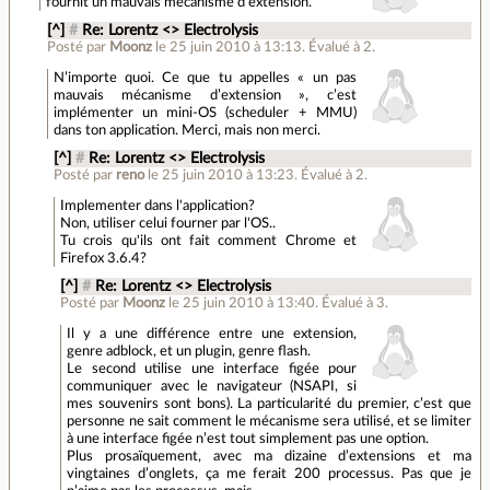
fournit un mauvais mécanisme d'extension.
[^]
#
Re: Lorentz <> Electrolysis
Posté par
Moonz
le 25 juin 2010 à 13:13
.
Évalué à
2
.
N’importe quoi. Ce que tu appelles « un pas
mauvais mécanisme d’extension », c’est
implémenter un mini-OS (scheduler + MMU)
dans ton application. Merci, mais non merci.
[^]
#
Re: Lorentz <> Electrolysis
Posté par
reno
le 25 juin 2010 à 13:23
.
Évalué à
2
.
Implementer dans l'application?
Non, utiliser celui fourner par l'OS..
Tu crois qu'ils ont fait comment Chrome et
Firefox 3.6.4?
[^]
#
Re: Lorentz <> Electrolysis
Posté par
Moonz
le 25 juin 2010 à 13:40
.
Évalué à
3
.
Il y a une différence entre une extension,
genre adblock, et un plugin, genre flash.
Le second utilise une interface figée pour
communiquer avec le navigateur (NSAPI, si
mes souvenirs sont bons). La particularité du premier, c’est que
personne ne sait comment le mécanisme sera utilisé, et se limiter
à une interface figée n’est tout simplement pas une option.
Plus prosaïquement, avec ma dizaine d’extensions et ma
vingtaines d’onglets, ça me ferait 200 processus. Pas que je