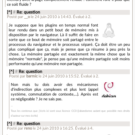
ce soit fluide ?
[^]
#
Re: question
Posté par
__o
le 24 juin 2010 à 14:43
.
Évalué à
2
.
Je suppose que les plugins en temps normal font
leur rendu dans un petit bout de mémoire mis à
disposition par le navigateur. Là il suffit de faire en
sorte que ce bout de mémoire soit partagé entre le
processus du navigateur et le processus séparé. Ça doit être un peu
plus compliqué que ça, mais je pense que ça résume à peu près la
chose. La mémoire partagée est exactement la même chose que la
mémoire "normale", je pense pas qu'une mémoire partagée soit moins
performante qu'une mémoire non partagée.
[^]
#
Re: question
Posté par
barmic
le 24 juin 2010 à 15:52
.
Évalué à
2
.
Non mais tu dois avoir des mécanismes
d'indirection plus complexes et plus lent (appel
système, commutation de contexte,...). Après est
ce négligeable ? Je ne sais pas.
Tous les contenus que j'écris ici sont sous licence CC0 (j'abandonne autant que possible mes droits
d'auteur sur mes écrits)
[^]
#
Re: question
Posté par
reno
le 24 juin 2010 à 16:25
.
Évalué à
4
.