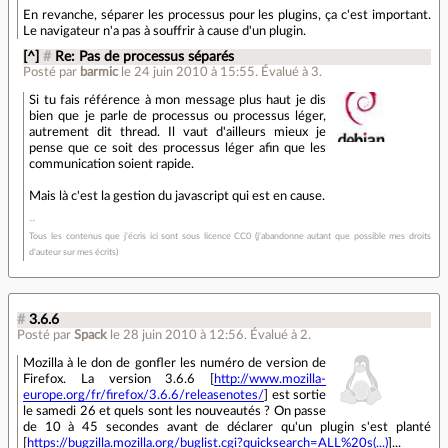
En revanche, séparer les processus pour les plugins, ça c'est important.
Le navigateur n'a pas à souffrir à cause d'un plugin.
[^]
#
Re: Pas de processus séparés
Posté par
barmic
le 24 juin 2010 à 15:55
.
Évalué à
3
.
Si tu fais référence à mon message plus haut je dis
bien que je parle de processus ou processus léger,
autrement dit thread. Il vaut d'ailleurs mieux je
pense que ce soit des processus léger afin que les
communication soient rapide.
Mais là c'est la gestion du javascript qui est en cause.
Tous les contenus que j'écris ici sont sous licence CC0 (j'abandonne autant que possible mes droits
d'auteur sur mes écrits)
#
3.6.6
Posté par
Spack
le 28 juin 2010 à 12:56
.
Évalué à
2
.
Mozilla à le don de gonfler les numéro de version de
Firefox. La version 3.6.6 [
http://www.mozilla-
europe.org/fr/firefox/3.6.6/releasenotes/
] est sortie
le samedi 26 et quels sont les nouveautés ? On passe
de 10 à 45 secondes avant de déclarer qu'un plugin s'est planté
[
https://bugzilla.mozilla.org/buglist.cgi?quicksearch=ALL%20s(...)
]...