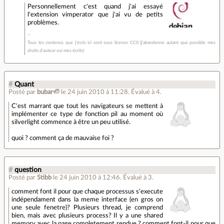
Personnellement c'est quand j'ai essayé
l'extension vimperator que j'ai vu de petits
problèmes.
Tous les contenus que j'écris ici sont sous licence CC0 (j'abandonne autant que possible mes
droits d'auteur sur mes écrits)
#
Quant
Posté par
bubar🦥
le 24 juin 2010 à 11:28
.
Évalué à
4
.
C'est marrant que tout les navigateurs se mettent à
implémenter ce type de fonction pil au moment où
silverlight commence à être un peu utilisé.
quoi ? comment ça de mauvaise foi ?
#
question
Posté par
Stibb
le 24 juin 2010 à 12:46
.
Évalué à
3
.
comment font il pour que chaque processus s'execute
indépendament dans la meme interface (en gros on
une seule fenetre)? Plusieurs thread, je comprend
bien, mais avec plusieurs process? Il y a une shared
memory avec la page completement rendue ? comment font-il pour que