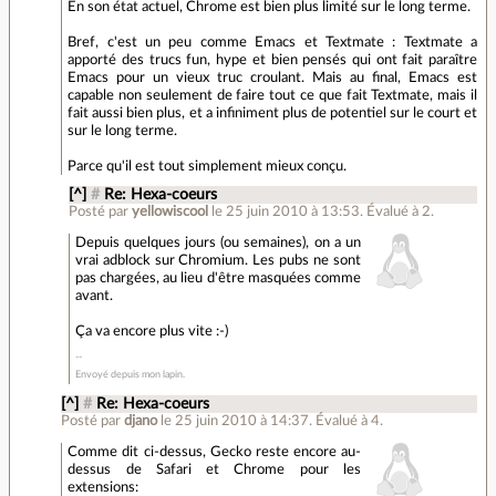
En son état actuel, Chrome est bien plus limité sur le long terme.
Bref, c'est un peu comme Emacs et Textmate : Textmate a
apporté des trucs fun, hype et bien pensés qui ont fait paraître
Emacs pour un vieux truc croulant. Mais au final, Emacs est
capable non seulement de faire tout ce que fait Textmate, mais il
fait aussi bien plus, et a infiniment plus de potentiel sur le court et
sur le long terme.
Parce qu'il est tout simplement mieux conçu.
[^]
#
Re: Hexa-coeurs
Posté par
yellowiscool
le 25 juin 2010 à 13:53
.
Évalué à
2
.
Depuis quelques jours (ou semaines), on a un
vrai adblock sur Chromium. Les pubs ne sont
pas chargées, au lieu d'être masquées comme
avant.
Ça va encore plus vite :-)
Envoyé depuis mon lapin.
[^]
#
Re: Hexa-coeurs
Posté par
djano
le 25 juin 2010 à 14:37
.
Évalué à
4
.
Comme dit ci-dessus, Gecko reste encore au-
dessus de Safari et Chrome pour les
extensions: