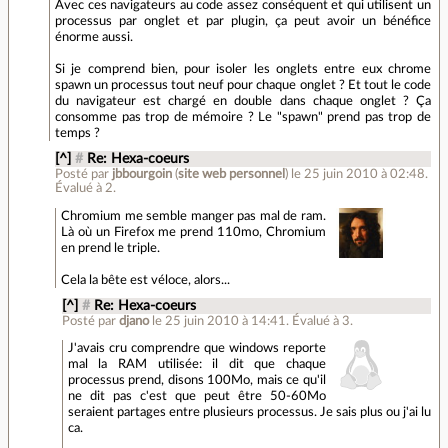
Avec ces navigateurs au code assez conséquent et qui utilisent un
processus par onglet et par plugin, ça peut avoir un bénéfice
énorme aussi.
Si je comprend bien, pour isoler les onglets entre eux chrome
spawn un processus tout neuf pour chaque onglet ? Et tout le code
du navigateur est chargé en double dans chaque onglet ? Ça
consomme pas trop de mémoire ? Le "spawn" prend pas trop de
temps ?
[^]
#
Re: Hexa-coeurs
Posté par
jbbourgoin
(
site web personnel
)
le 25 juin 2010 à 02:48
.
Évalué à
2
.
Chromium me semble manger pas mal de ram.
Là où un Firefox me prend 110mo, Chromium
en prend le triple.
Cela la bête est véloce, alors...
[^]
#
Re: Hexa-coeurs
Posté par
djano
le 25 juin 2010 à 14:41
.
Évalué à
3
.
J'avais cru comprendre que windows reporte
mal la RAM utilisée: il dit que chaque
processus prend, disons 100Mo, mais ce qu'il
ne dit pas c'est que peut être 50-60Mo
seraient partages entre plusieurs processus. Je sais plus ou j'ai lu
ca.