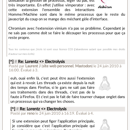
utilisation la gestion de processus, léger ou pas, est
très importante. En effet j'utilise vimperator : avec
cette extension l'ensemble des interactions
Homme/Machine sont dans le même processus que le reste du
javascript du coup on se mange des méchant gèle d'interface.
Chromium avec l'extension vimium n'a pas se problème. Cependant je
ne sais pas comme doit se faire le découper les processus pour que ça
reste propre.
Tous les contenus que j'écris ici sont sous licence CC0 (j'abandonne autant que possible mes droits
d'auteur sur mes écrits)
[^]
#
Re: Lorentz <> Electrolysis
Posté par
Laurent J
(
site web personnel
,
Mastodon
)
le 24 juin 2010 à
16:00
.
Évalué à
3
.
euh, ouai enfin là, c'est peut être aussi l'extension
qui est à revoir. Les threads ça existe depuis la nuit
des temps dans Firefox, si le gars ne sait pas faire
ses traitements dans des threads, c'est pas de la
faute à Firefox. Et c'est pas le fait de faire tourner chaque onglet dans
un processus qui va changer les choses.
[^]
#
Re: Lorentz <> Electrolysis
Posté par
reno
le 24 juin 2010 à 16:19
.
Évalué à
4
.
Si une extension peut figer l'application principale,
je considère que c'est l'application principale qui