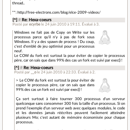
thread..
**: http://free-electrons.com/blog/elce-2009-videos/
[^]
#
Re: Hexa-coeurs
Posté par
ecyrbe
le 24 juin 2010 à 19:11
.
Évalué à
3
.
Windows ne fait pas de Copy on Write sur les
processus parce qu'il n'y à pas de fork sous
Windows. Il y a des spawn de process ! Du coup,
c'est d'emblé de jeu optimisé pour un processus
neuf.
Le COW du fork est surtout la pour éviter de copier le processus
père, car on sais que dans 99% des cas un fork est suivi par exec() !
[^]
#
Re: Hexa-coeurs
Posté par
__o
le 24 juin 2010 à 22:33
.
Évalué à
2
.
> Le COW du fork est surtout la pour éviter de
copier le processus père, car on sais que dans
99% des cas un fork est suivi par exec() !
Ça sert surtout à faire tourner 300 processus d'un serveur
quelconque sans consommer 300 fois la taille d'un processus. Si on
prend l'exemple d'un serveur web avec quelques modules, le code
et les données jamais réécrites peuvent facilement atteindre
plusieurs Mo; c'est autant de mémoire économisée pour chaque
processus.