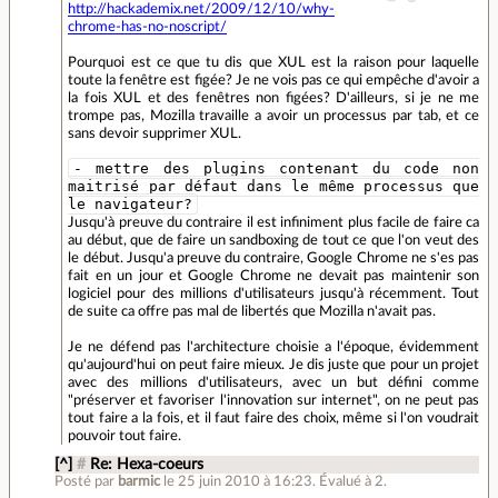
http://hackademix.net/2009/12/10/why-
chrome-has-no-noscript/
Pourquoi est ce que tu dis que XUL est la raison pour laquelle
toute la fenêtre est figée? Je ne vois pas ce qui empêche d'avoir a
la fois XUL et des fenêtres non figées? D'ailleurs, si je ne me
trompe pas, Mozilla travaille a avoir un processus par tab, et ce
sans devoir supprimer XUL.
- mettre des plugins contenant du code non
maitrisé par défaut dans le même processus que
le navigateur?
Jusqu'à preuve du contraire il est infiniment plus facile de faire ca
au début, que de faire un sandboxing de tout ce que l'on veut des
le début. Jusqu'a preuve du contraire, Google Chrome ne s'es pas
fait en un jour et Google Chrome ne devait pas maintenir son
logiciel pour des millions d'utilisateurs jusqu'à récemment. Tout
de suite ca offre pas mal de libertés que Mozilla n'avait pas.
Je ne défend pas l'architecture choisie a l'époque, évidemment
qu'aujourd'hui on peut faire mieux. Je dis juste que pour un projet
avec des millions d'utilisateurs, avec un but défini comme
"préserver et favoriser l'innovation sur internet", on ne peut pas
tout faire a la fois, et il faut faire des choix, même si l'on voudrait
pouvoir tout faire.
[^]
#
Re: Hexa-coeurs
Posté par
barmic
le 25 juin 2010 à 16:23
.
Évalué à
2
.