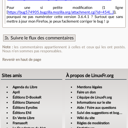
Pour une si petite modification (1 ligne
[
https://bug574905.bugzilla.mozilla.org/attachment.cgi?id=454(...)
]),
pourquoi ne pas numéroter cette version 3.6.4.1 ? Surtout que sans
mettre à jour mon Firefox, je peux facilement corriger le bug ! :p
Suivre le flux des commentaires
Note :
les commentaires appartiennent à celles et ceux qui les ont postés.
Nous n’en sommes pas responsables.
Revenir en haut de page
Sites amis
À propos de LinuxFr.org
Agenda du Libre
Mentions légales
April
Faire un don
Éditions D-BookeR
L’équipe de LinuxFr.org
Éditions Diamond
Informations sur le site
Éditions Eyrolles
Aide / Foire aux questions
Éditions ENI
Suivi des suggestions et bogues
En Vente Libre
Wiki du site
Framasoft
Règles de modération