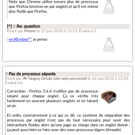
Note que Chrome utilise encore plus de processus
que Firefox (environ un par onglet) et qu'il est même
plus fluide que Firefox..
[^]
#
Re: question
Posté par
Moonz
le 25 juin 2010 à 13:19
.
Évalué à
2
.
en:XEmbed
, je pense
#
Pas de processus séparés
Posté par
🚲 Tanguy Ortolo
(
site web personnel
)
le 24 juin 2010 à 13:34
.
Évalué à
6
.
Correction : Firefox 3.6.4 n'utilise pas de processus
séparé pour chaque onglet. Ça se vérifie très
facilement en ouvrant plusieurs onglets et en faisant
un ps.
Et enfin, contrairement à ce qui ce dit, ce système de séparation des
processus par onglet n'est pas du tout nécessaire pour avoir des
interactions fluides alors qu'une page se charge dans un onglet donné :
ça peut aussi bien se faire avec des sous-processus légers (threads).