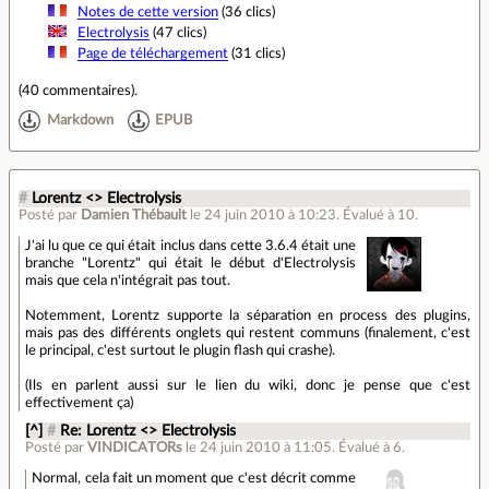
Notes de cette version
(36 clics)
Electrolysis
(47 clics)
Page de téléchargement
(31 clics)
(
40 commentaires
).
Markdown
EPUB
#
Lorentz <> Electrolysis
Posté par
Damien Thébault
le 24 juin 2010 à 10:23
.
Évalué à
10
.
J'ai lu que ce qui était inclus dans cette 3.6.4 était une
branche "Lorentz" qui était le début d'Electrolysis
mais que cela n'intégrait pas tout.
Notemment, Lorentz supporte la séparation en process des plugins,
mais pas des différents onglets qui restent communs (finalement, c'est
le principal, c'est surtout le plugin flash qui crashe).
(Ils en parlent aussi sur le lien du wiki, donc je pense que c'est
effectivement ça)
[^]
#
Re: Lorentz <> Electrolysis
Posté par
VINDICATORs
le 24 juin 2010 à 11:05
.
Évalué à
6
.
Normal, cela fait un moment que c'est décrit comme