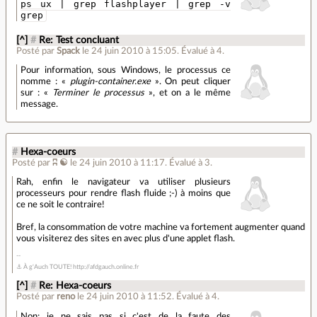
ps ux | grep flashplayer | grep -v
grep
[^]
#
Re: Test concluant
Posté par
Spack
le 24 juin 2010 à 15:05
.
Évalué à
4
.
Pour information, sous Windows, le processus ce
nomme : «
plugin-container.exe
». On peut cliquer
sur : «
Terminer le processus
», et on a le même
message.
#
Hexa-coeurs
Posté par
ʭ ☯
le 24 juin 2010 à 11:17
.
Évalué à
3
.
Rah, enfin le navigateur va utiliser plusieurs
processeurs pour rendre flash fluide ;-) à moins que
ce ne soit le contraire!
Bref, la consommation de votre machine va fortement augmenter quand
vous visiterez des sites en avec plus d'une applet flash.
⚓ À g'Auch TOUTE! http://afdgauch.online.fr
[^]
#
Re: Hexa-coeurs
Posté par
reno
le 24 juin 2010 à 11:52
.
Évalué à
4
.
Non: je ne sais pas si c'est de la faute des