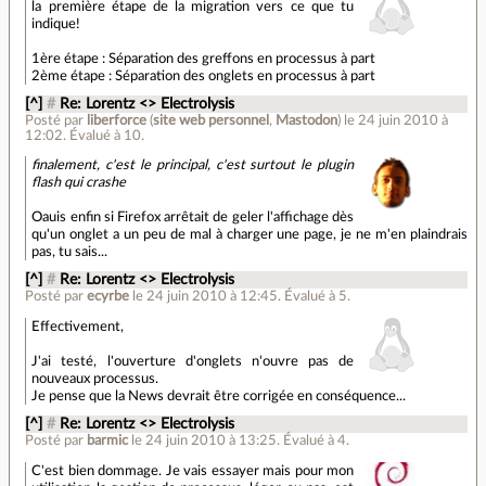
la première étape de la migration vers ce que tu
indique!
1ère étape : Séparation des greffons en processus à part
2ème étape : Séparation des onglets en processus à part
[^]
#
Re: Lorentz <> Electrolysis
Posté par
liberforce
(
site web personnel
,
Mastodon
)
le 24 juin 2010 à
12:02
.
Évalué à
10
.
finalement, c'est le principal, c'est surtout le plugin
flash qui crashe
Oauis enfin si Firefox arrêtait de geler l'affichage dès
qu'un onglet a un peu de mal à charger une page, je ne m'en plaindrais
pas, tu sais...
[^]
#
Re: Lorentz <> Electrolysis
Posté par
ecyrbe
le 24 juin 2010 à 12:45
.
Évalué à
5
.
Effectivement,
J'ai testé, l'ouverture d'onglets n'ouvre pas de
nouveaux processus.
Je pense que la News devrait être corrigée en conséquence...
[^]
#
Re: Lorentz <> Electrolysis
Posté par
barmic
le 24 juin 2010 à 13:25
.
Évalué à
4
.
C'est bien dommage. Je vais essayer mais pour mon