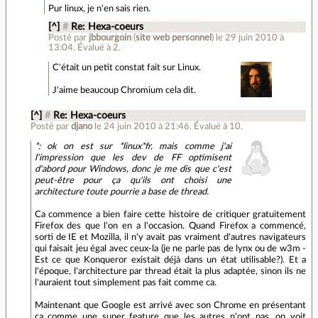
Pur linux, je n'en sais rien.
[^]
#
Re: Hexa-coeurs
Posté par
jbbourgoin
(
site web personnel
)
le 29 juin 2010 à
13:04
.
Évalué à
2
.
C'était un petit constat fait sur Linux.
J'aime beaucoup Chromium cela dit.
[^]
#
Re: Hexa-coeurs
Posté par
djano
le 24 juin 2010 à 21:46
.
Évalué à
10
.
*: ok on est sur *linux*fr, mais comme j'ai
l'impression que les dev de FF optimisent
d'abord pour Windows, donc je me dis que c'est
peut-être pour ça qu'ils ont choisi une
architecture toute pourrie a base de thread.
Ca commence a bien faire cette histoire de critiquer gratuitement
Firefox des que l'on en a l'occasion. Quand Firefox a commencé,
sorti de IE et Mozilla, il n'y avait pas vraiment d'autres navigateurs
qui faisait jeu égal avec ceux-la (je ne parle pas de lynx ou de w3m -
Est ce que Konqueror existait déjà dans un état utilisable?). Et a
l'époque, l'architecture par thread était la plus adaptée, sinon ils ne
l'auraient tout simplement pas fait comme ca.
Maintenant que Google est arrivé avec son Chrome en présentant
ca comme une super feature que les autres n'ont pas, on voit