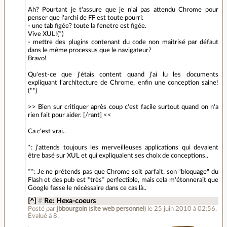
Ah? Pourtant je t'assure que je n'ai pas attendu Chrome pour
penser que l'archi de FF est toute pourri:
- une tab figée? toute la fenetre est figée.
Vive XUL!(*)
- mettre des plugins contenant du code non maitrisé par défaut
dans le même processus que le navigateur?
Bravo!
Qu'est-ce que j'étais content quand j'ai lu les documents
expliquant l'architecture de Chrome, enfin une conception saine!
(**)
>> Bien sur critiquer après coup c'est facile surtout quand on n'a
rien fait pour aider. [/rant] <<
Ca c'est vrai..
*: j'attends toujours les merveilleuses applications qui devaient
être basé sur XUL et qui expliquaient ses choix de conceptions..
**: Je ne prétends pas que Chrome soit parfait: son "bloquage" du
Flash et des pub est *très* perfectible, mais cela m'étonnerait que
Google fasse le nécéssaire dans ce cas là..
[^]
#
Re: Hexa-coeurs
Posté par
jbbourgoin
(
site web personnel
)
le 25 juin 2010 à 02:56
.
Évalué à
8
.