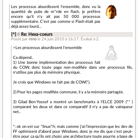
Les processus alourdissent l'ensemble, donc vu la
quantité de pubs de m*rde en flash, je préfère
encore qu'il n'y ait pas 50 000 processus
supplémentaire. C'est pas comme si Flash était pas
déjà assez lourd...
[^]
#
Re: Hexa-coeurs
Posté par
reno
le 24 juin 2010 à 16:17
.
Évalué à
2
.
>Les processus alourdissent l'ensemble
Ca dépend..
1) Une bonne implémentation des processus fait
du COW, donc toute page non-modifiée dans une processus fils,
n'utilise pas plus de mémoire physique.
Je crois que Windows ne fait pas de COW(*).
2) Pour les pages modifiée commune, il y a la mémoire partagée.
3) Gilad Ben-Yossef a montré un benchmarks à l'ELCE 2009 (** )
comparant les deux et dans ce comparatif il n'y a pas de vainqueur
net..
*: ok on est sur *linux*fr, mais comme j'ai l'impression que les dev de
FF optimisent d'abord pour Windows, donc je me dis que c'est peut-
être pour ça qu'ils ont choisi une architecture toute pourrie a base de