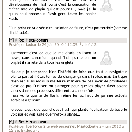
développeurs de Flash ou si c'est la conception du
mécanisme de plugin qui est pourri++, mais j'ai lu
qu'un seul processus Flash gère toute les applet
Flash.
D'un point de vue sécurité, isolation de faute, c'est pas terrible (comme
d'habitude)..
[^]
#
Re: Hexa-coeurs
Posté par
Lodran
le 24 juin 2010 à 12:09
.
Évalué à
2
.
justement c'est ce que je me disais en lisant la
news, dans chromium quand flash plante sur un
onglet il s'arrete dans tous les onglets
du coup je comprend bien l'intérêt de faire que tout le navigateur
plante pas, et il était temps de changer ça dans firefox, mais tant que
flash est aussi moisi la meilleure manière de pas avoir de problèmes
c'est de pas l'utiliser, ou s'arrager pour que les player flash soient
lances dans des processus differents a chaque fois,
mais vu la qualité de flash, même les pc haut de gamme actuels
seraient a genoux
le souci c'est que quand c'est flash qui plante l'utilisateur de base le
voit pas et voit juste que firefox a planté...
[^]
#
Re: Hexa-coeurs
Posté par
liberforce
(
site web personnel
,
Mastodon
)
le 24 juin 2010 à
12:36
.
Évalué à
4
.