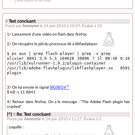
droits d'auteur sur mes écrits)
#
Test concluant
Posté par
Anonyme
le 24 juin 2010 à 10:59
.
Évalué à
10
.
1/ Lancement d'une vidéo en flash dans firefox
2/ On récupère le pid du processus lié à libflashplayer
$ ps aux | grep flash-player | grep -v grep
olivier 8841 3.0 5.3 164628 39896 ? Sl 08:38 0:16
/usr/lib/xulrunner-1.9.2/plugin-container
/usr/lib/adobe-flashplugin/libflashplayer.so 8591
plugin
3/ On lui envoie le signal
SIGSEGV
$ kill -s 11 8841
4/ Retour dans firefox. On a le message : "The Adobe Flash plugin has
crashed"
[^]
#
Re: Test concluant
Posté par
Anonyme
le 24 juin 2010 à 11:27
.
Évalué à
3
.
coquille :