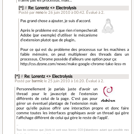
n’aime pas les processus, mais…
[^]
#
Re: Lorentz <> Electrolysis
Posté par
reno
le 26 juin 2010 à 00:42
.
Évalué à
2
.
Pas grand chose a ajouter, je suis d'accord.
Après le probleme est que rien n'empecherait
Adobe (par exemple) d'utiliser le mécanisme
d'extension plutot que de plugin..
Pour ce qui est du probleme des processus sur les machines a
faible mémoire, on peut multiplexer des threads dans un
processus, Chrome possède d'ailleurs une option pour ça:
http://css.dzone.com/news/make-google-chrome-take-less-m
[^]
#
Re: Lorentz <> Electrolysis
Posté par
barmic
le 25 juin 2010 à 16:20
.
Évalué à
2
.
Personnellement je parlais juste d'avoir un
thread pour le javascript de l'extension
différents de celui de la page. C'est pas pour
gérer un éventuel plantage de l'extension mais
pour qu'elle puisse offrir une interaction propre et donc faire
comme toutes les interfaces graphiques avoir un thread qui gère
l'affichage différent de celui qui gère le reste de l'appli'.
Tous les contenus que j'écris ici sont sous licence CC0 (j'abandonne autant que possible mes