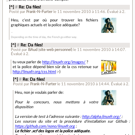
[^]
#
Re: Da files!
Posté par
Frank-N-Furter
le 11 novembre 2010 à 11:46
.
Évalué à
2
.
Heu, c'est par où pour trouver les fichiers
graphiques actuels et la police adéquate?
Depending on the time of day, the French go either way.
[^]
#
Re: Da files!
Posté par
BAud
(
site web personnel
)
le 11 novembre 2010 à 14:07
.
Évalué à
2
.
tu veux parler de
http://linuxfr.org/images/
?
et la police dépend bien sûr de la css retenue sur
http://linuxfr.org/css.html
:-)
[^]
#
Re: Da files!
Posté par
Frank-N-Furter
le 11 novembre 2010 à 14:44
.
Évalué à
2
.
Heu, non je voulais parler de:
Pour le concours, nous mettons à votre
disposition
La version de test à l’adresse suivante :
http://alpha.linuxfr.org/
;
Les sources du site et la procédure d’installation sur Github :
https://github.com/nono/linuxfr.org
;
Le fichier .xcf des logos et la police adéquate.