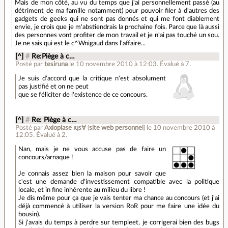
Mais de mon côté, au vu du temps que j'ai personnellement passé (au
détriment de ma famille notamment) pour pouvoir filer à d'autres des
gadgets de geeks qui ne sont pas donnés et qui me font diablement
envie, je crois que je m'abstiendrais la prochaine fois. Parce que là aussi
des personnes vont profiter de mon travail et je n'ai pas touché un sou.
Je ne sais qui est le c^Wnigaud dans l'affaire...
[^]
#
Re:Piège à c…
Posté par
tesiruna
le 10 novembre 2010 à 12:03
.
Évalué à
7
.
Je suis d'accord que la critique n'est absolument
pas justifié et on ne peut
que se féliciter de l'existence de ce concours.
[^]
#
Re: Piège à c…
Posté par
Axioplase ıɥs∀
(
site web personnel
)
le 10 novembre 2010 à
12:05
.
Évalué à
2
.
Nan, mais je ne vous accuse pas de faire un
concours/arnaque !
Je connais assez bien la maison pour savoir que
c'est une demande d'investissement compatible avec la politique
locale, et in fine inhérente au milieu du libre !
Je dis même pour ça que je vais tenter ma chance au concours (et j'ai
déjà commencé à utiliser la version RoR pour me faire une idée du
bousin).
Si j'avais du temps à perdre sur templeet, je corrigerai bien des bugs