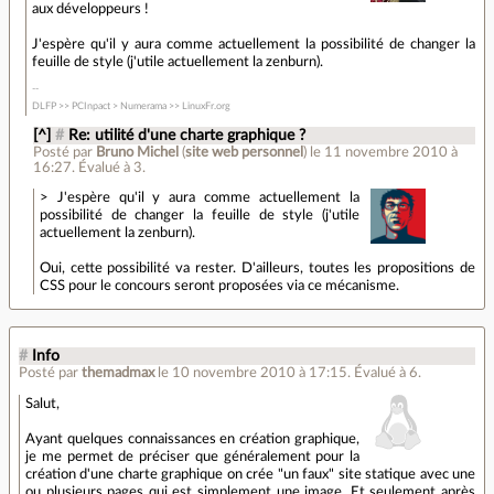
aux développeurs !
J'espère qu'il y aura comme actuellement la possibilité de changer la
feuille de style (j'utile actuellement la zenburn).
DLFP >> PCInpact > Numerama >> LinuxFr.org
[^]
#
Re: utilité d'une charte graphique ?
Posté par
Bruno Michel
(
site web personnel
)
le 11 novembre 2010 à
16:27
.
Évalué à
3
.
> J'espère qu'il y aura comme actuellement la
possibilité de changer la feuille de style (j'utile
actuellement la zenburn).
Oui, cette possibilité va rester. D'ailleurs, toutes les propositions de
CSS pour le concours seront proposées via ce mécanisme.
#
Info
Posté par
themadmax
le 10 novembre 2010 à 17:15
.
Évalué à
6
.
Salut,
Ayant quelques connaissances en création graphique,
je me permet de préciser que généralement pour la
création d'une charte graphique on crée "un faux" site statique avec une
ou plusieurs pages qui est simplement une image. Et seulement après