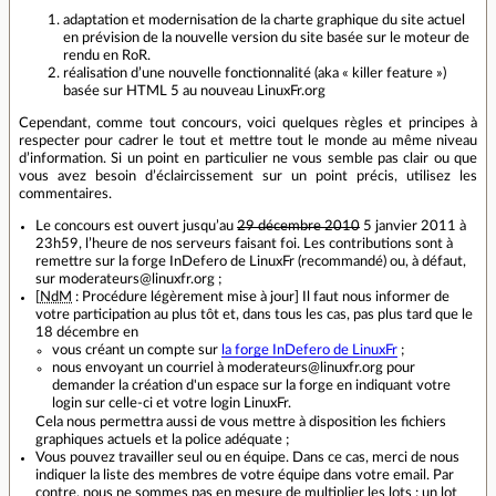
adaptation et modernisation de la charte graphique du site actuel
en prévision de la nouvelle version du site basée sur le moteur de
rendu en RoR.
réalisation d’une nouvelle fonctionnalité (aka « killer feature »)
basée sur HTML 5 au nouveau LinuxFr.org
Cependant, comme tout concours, voici quelques règles et principes à
respecter pour cadrer le tout et mettre tout le monde au même niveau
d’information. Si un point en particulier ne vous semble pas clair ou que
vous avez besoin d’éclaircissement sur un point précis, utilisez les
commentaires.
Le concours est ouvert jusqu’au
29 décembre 2010
5 janvier 2011 à
23h59, l’heure de nos serveurs faisant foi. Les contributions sont à
remettre sur la forge InDefero de LinuxFr (recommandé) ou, à défaut,
sur moderateurs@linuxfr.org ;
[
NdM
: Procédure légèrement mise à jour] Il faut nous informer de
votre participation au plus tôt et, dans tous les cas, pas plus tard que le
18 décembre en
vous créant un compte sur
la forge InDefero de LinuxFr
;
nous envoyant un courriel à moderateurs@linuxfr.org pour
demander la création d'un espace sur la forge en indiquant votre
login sur celle-ci et votre login LinuxFr.
Cela nous permettra aussi de vous mettre à disposition les fichiers
graphiques actuels et la police adéquate ;
Vous pouvez travailler seul ou en équipe. Dans ce cas, merci de nous
indiquer la liste des membres de votre équipe dans votre email. Par
contre, nous ne sommes pas en mesure de multiplier les lots : un lot