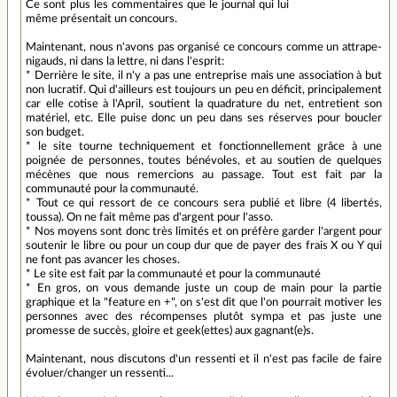
Ce sont plus les commentaires que le journal qui lui
même présentait un concours.
Maintenant, nous n'avons pas organisé ce concours comme un attrape-
nigauds, ni dans la lettre, ni dans l'esprit:
* Derrière le site, il n'y a pas une entreprise mais une association à but
non lucratif. Qui d'ailleurs est toujours un peu en déficit, principalement
car elle cotise à l'April, soutient la quadrature du net, entretient son
matériel, etc. Elle puise donc un peu dans ses réserves pour boucler
son budget.
* le site tourne techniquement et fonctionnellement grâce à une
poignée de personnes, toutes bénévoles, et au soutien de quelques
mécènes que nous remercions au passage. Tout est fait par la
communauté pour la communauté.
* Tout ce qui ressort de ce concours sera publié et libre (4 libertés,
toussa). On ne fait même pas d'argent pour l'asso.
* Nos moyens sont donc très limités et on préfère garder l'argent pour
soutenir le libre ou pour un coup dur que de payer des frais X ou Y qui
ne font pas avancer les choses.
* Le site est fait par la communauté et pour la communauté
* En gros, on vous demande juste un coup de main pour la partie
graphique et la "feature en +", on s'est dit que l'on pourrait motiver les
personnes avec des récompenses plutôt sympa et pas juste une
promesse de succès, gloire et geek(ettes) aux gagnant(e)s.
Maintenant, nous discutons d'un ressenti et il n'est pas facile de faire
évoluer/changer un ressenti...