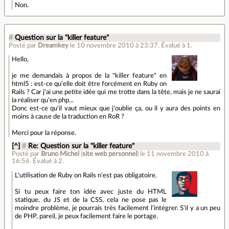
Non.
#
Question sur la "killer feature"
Posté par
Dreamkey
le 10 novembre 2010 à 23:37
.
Évalué à
1
.
Hello,
je me demandais à propos de la "killer feature" en
html5 : est-ce qu'elle doit être forcément en Ruby on
Rails ? Car j'ai une petite idée qui me trotte dans la tête, mais je ne saurai
la réaliser qu'en php...
Donc est-ce qu'il vaut mieux que j'oublie ça, ou il y aura des points en
moins à cause de la traduction en RoR ?
Merci pour la réponse.
[^]
#
Re: Question sur la "killer feature"
Posté par
Bruno Michel
(
site web personnel
)
le 11 novembre 2010 à
16:56
.
Évalué à
2
.
L'utilisation de Ruby on Rails n'est pas obligatoire.
Si tu peux faire ton idée avec juste du HTML
statique, du JS et de la CSS, cela ne pose pas le
moindre problème, je pourrais très facilement l'intégrer. S'il y a un peu
de PHP, pareil, je peux facilement faire le portage.