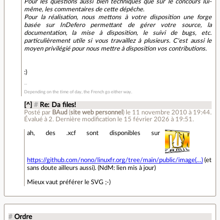
Pour les questions aussi bien techniques que sur le concours lui-
même, les commentaires de cette dépêche.
Pour la réalisation, nous mettons à votre disposition une forge
basée sur InDefero permettant de gérer votre source, la
documentation, la mise à disposition, le suivi de bugs, etc.
particulièrement utile si vous travaillez à plusieurs. C'est aussi le
moyen privilégié pour nous mettre à disposition vos contributions.
:)
Depending on the time of day, the French go either way.
[^]
#
Re: Da files!
Posté par
BAud
(
site web personnel
)
le 11 novembre 2010 à 19:44
.
Évalué à
2
.
Dernière modification le 15 février 2026 à 19:51.
ah, des .xcf sont disponibles sur
https://github.com/nono/linuxfr.org/tree/main/public/image(…)
(et
sans doute ailleurs aussi). (NdM: lien mis à jour)
Mieux vaut préférer le SVG ;-)
#
Ordre