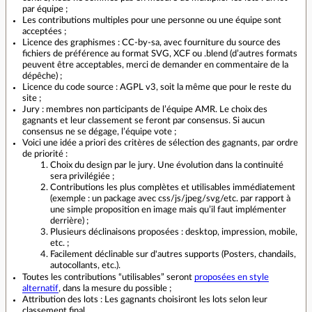
par équipe ;
Les contributions multiples pour une personne ou une équipe sont
acceptées ;
Licence des graphismes : CC-by-sa, avec fourniture du source des
fichiers de préférence au format SVG, XCF ou .blend (d’autres formats
peuvent être acceptables, merci de demander en commentaire de la
dépêche) ;
Licence du code source : AGPL v3, soit la même que pour le reste du
site ;
Jury : membres non participants de l’équipe AMR. Le choix des
gagnants et leur classement se feront par consensus. Si aucun
consensus ne se dégage, l’équipe vote ;
Voici une idée a priori des critères de sélection des gagnants, par ordre
de priorité :
Choix du design par le jury. Une évolution dans la continuité
sera privilégiée ;
Contributions les plus complètes et utilisables immédiatement
(exemple : un package avec css/js/jpeg/svg/etc. par rapport à
une simple proposition en image mais qu’il faut implémenter
derrière) ;
Plusieurs déclinaisons proposées : desktop, impression, mobile,
etc. ;
Facilement déclinable sur d'autres supports (Posters, chandails,
autocollants, etc.).
Toutes les contributions “utilisables” seront
proposées en style
alternatif
, dans la mesure du possible ;
Attribution des lots : Les gagnants choisiront les lots selon leur
classement final.