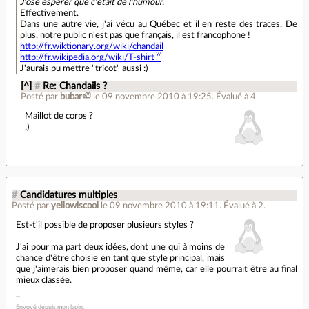
J'ose espérer que c'était de l'humour.
Effectivement.
Dans une autre vie, j'ai vécu au Québec et il en reste des traces. De
plus, notre public n'est pas que français, il est francophone !
http://fr.wiktionary.org/wiki/chandail
http://fr.wikipedia.org/wiki/T-shirt
J'aurais pu mettre "tricot" aussi :)
[^]
#
Re: Chandails ?
Posté par
bubar🦥
le 09 novembre 2010 à 19:25
.
Évalué à
4
.
Maillot de corps ?
:)
#
Candidatures multiples
Posté par
yellowiscool
le 09 novembre 2010 à 19:11
.
Évalué à
2
.
Est-t'il possible de proposer plusieurs styles ?
J'ai pour ma part deux idées, dont une qui à moins de
chance d'être choisie en tant que style principal, mais
que j'aimerais bien proposer quand même, car elle pourrait être au final
mieux classée.
Envoyé depuis mon lapin.