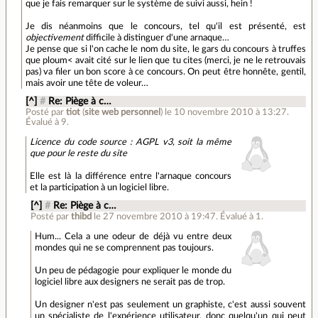
que je fais remarquer sur le système de suivi aussi, hein !
Je dis néanmoins que le concours, tel qu'il est présenté, est
objectivement
difficile à distinguer d'une arnaque…
Je pense que si l'on cache le nom du site, le gars du concours à truffes
que ploum< avait cité sur le lien que tu cites (merci, je ne le retrouvais
pas) va filer un bon score à ce concours. On peut être honnête, gentil,
mais avoir une tête de voleur…
[^]
#
Re: Piège à c…
Posté par
tiot
(
site web personnel
)
le 10 novembre 2010 à 13:27
.
Évalué à
9
.
Licence du code source : AGPL v3, soit la même
que pour le reste du site
Elle est là la différence entre l'arnaque concours
et la participation à un logiciel libre.
[^]
#
Re: Piège à c…
Posté par
thibd
le 27 novembre 2010 à 19:47
.
Évalué à
1
.
Hum... Cela a une odeur de déjà vu entre deux
mondes qui ne se comprennent pas toujours.
Un peu de pédagogie pour expliquer le monde du
logiciel libre aux designers ne serait pas de trop.
Un designer n'est pas seulement un graphiste, c'est aussi souvent
un spécialiste de l'expérience utilisateur, donc quelqu'un qui peut