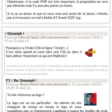
Maintenant, si le code PHP est très important, la proposition ne sera
pas éliminée mais il y aura des points en moins.
Si tu as un doute et que tu veux mon avis avant de te lancer, n'hésite
pas à m'envoyer un mail à NoNo AT linuxfr DOT org.
#
Groumph !
Posté par
Infernal Quack
(
site web personnel
)
le 11 novembre 2010 à
15:16
.
Évalué à
2
.
Pourquoi y-a-t'il des CSS en ligne ? (style=...)
C'est relou quand on veut faire une CSS ou alors il
faut utiliser !important ce qui est Mal(tm(c) !
L'association LinuxFr ne saurait être tenue responsable des propos légalement repréhensibles ou faisant
allusion à l'évêque de Rome, au chef de l'Église catholique romaine ou au chef temporel de l'État du
Vatican et se trouvant dans ce commentaire
[^]
#
Re: Groumph !
Posté par
Bruno Michel
(
site web personnel
)
le 11 novembre 2010 à
16:29
.
Évalué à
2
.
Tu fais référence au logo ?
Le logo est un cas particulier : les admins du site
changent de temps en temps le logo et nous
souhaitons que ce changement s'applique à toutes les feuilles de style