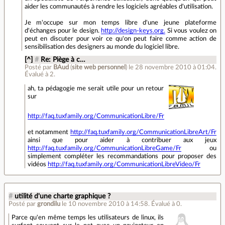
aider les communautés à rendre les logiciels agréables d'utilisation.
Je m'occupe sur mon temps libre d'une jeune plateforme
d'échanges pour le design.
http://design-keys.org.
Si vous voulez on
peut en discuter pour voir ce qu'on peut faire comme action de
sensibilisation des designers au monde du logiciel libre.
[^]
#
Re: Piège à c…
Posté par
BAud
(
site web personnel
)
le 28 novembre 2010 à 01:04
.
Évalué à
2
.
ah, ta pédagogie me serait utile pour un retour
sur
http://faq.tuxfamily.org/CommunicationLibre/Fr
et notamment
http://faq.tuxfamily.org/CommunicationLibreArt/Fr
ainsi que pour aider à contribuer aux jeux
http://faq.tuxfamily.org/CommunicationLibreGame/Fr
ou
simplement compléter les recommandations pour proposer des
vidéos
http://faq.tuxfamily.org/CommunicationLibreVideo/Fr
#
utilité d'une charte graphique ?
Posté par
grondilu
le 10 novembre 2010 à 14:58
.
Évalué à
0
.
Parce qu'en même temps les utilisateurs de linux, ils