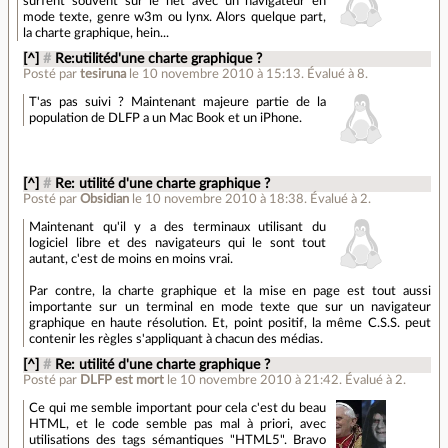
surfent souvent sur le net avec un navigateur en
mode texte, genre w3m ou lynx. Alors quelque part,
la charte graphique, hein...
[^]
#
Re:utilitéd'une charte graphique ?
Posté par
tesiruna
le 10 novembre 2010 à 15:13
.
Évalué à
8
.
T'as pas suivi ? Maintenant majeure partie de la
population de DLFP a un Mac Book et un iPhone.
[^]
#
Re: utilité d'une charte graphique ?
Posté par
Obsidian
le 10 novembre 2010 à 18:38
.
Évalué à
2
.
Maintenant qu'il y a des terminaux utilisant du
logiciel libre et des navigateurs qui le sont tout
autant, c'est de moins en moins vrai.
Par contre, la charte graphique et la mise en page est tout aussi
importante sur un terminal en mode texte que sur un navigateur
graphique en haute résolution. Et, point positif, la même C.S.S. peut
contenir les règles s'appliquant à chacun des médias.
[^]
#
Re: utilité d'une charte graphique ?
Posté par
DLFP est mort
le 10 novembre 2010 à 21:42
.
Évalué à
2
.
Ce qui me semble important pour cela c'est du beau
HTML, et le code semble pas mal à priori, avec
utilisations des tags sémantiques "HTML5". Bravo