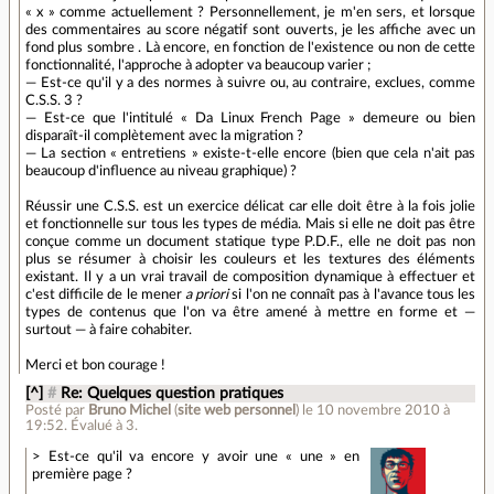
« x » comme actuellement ? Personnellement, je m'en sers, et lorsque
des commentaires au score négatif sont ouverts, je les affiche avec un
fond plus sombre . Là encore, en fonction de l'existence ou non de cette
fonctionnalité, l'approche à adopter va beaucoup varier ;
— Est-ce qu'il y a des normes à suivre ou, au contraire, exclues, comme
C.S.S. 3 ?
— Est-ce que l'intitulé « Da Linux French Page » demeure ou bien
disparaît-il complètement avec la migration ?
— La section « entretiens » existe-t-elle encore (bien que cela n'ait pas
beaucoup d'influence au niveau graphique) ?
Réussir une C.S.S. est un exercice délicat car elle doit être à la fois jolie
et fonctionnelle sur tous les types de média. Mais si elle ne doit pas être
conçue comme un document statique type P.D.F., elle ne doit pas non
plus se résumer à choisir les couleurs et les textures des éléments
existant. Il y a un vrai travail de composition dynamique à effectuer et
c'est difficile de le mener
a priori
si l'on ne connaît pas à l'avance tous les
types de contenus que l'on va être amené à mettre en forme et —
surtout — à faire cohabiter.
Merci et bon courage !
[^]
#
Re: Quelques question pratiques
Posté par
Bruno Michel
(
site web personnel
)
le 10 novembre 2010 à
19:52
.
Évalué à
3
.
> Est-ce qu'il va encore y avoir une « une » en
première page ?