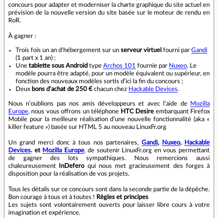
concours pour adapter et moderniser la charte graphique du site actuel en
prévision de la nouvelle version du site basée sur le moteur de rendu en
RoR.
À gagner :
Trois fois un an d'hébergement sur un
serveur virtuel
fourni par
Gandi
(1 part x 1 an) ;
Une
tablette sous Android
type
Archos 101
fournie par
Nuxeo
. Le
modèle pourra être adapté, pour un modèle équivalent ou supérieur, en
fonction des nouveaux modèles sortis d’ici la fin du concours ;
Deux
bons d’achat de 250 €
chacun chez
Hackable Devices
.
Nous n’oublions pas nos amis développeurs et avec l’aide de
Mozilla
Europe
, nous vous offrons un téléphone
HTC Desire
embarquant Firefox
Mobile pour la meilleure réalisation d’une nouvelle fonctionnalité (aka «
killer feature ») basée sur HTML 5 au nouveau LinuxFr.org
Un grand merci donc à tous nos partenaires,
Gandi
,
Nuxeo
,
Hackable
Devices
. et
Mozilla Europe
, de soutenir LinuxFr.org en vous permettant
de gagner des lots sympathiques. Nous remercions aussi
chaleureusement
InDefero
qui nous met gracieusement des forges à
disposition pour la réalisation de vos projets.
Tous les détails sur ce concours sont dans la seconde partie de la dépêche.
Bon courage à tous et à toutes !
Règles et principes
Les sujets sont volontairement ouverts pour laisser libre cours à votre
imagination et expérience.