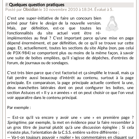
#
Quelques question pratiques
Posté par
Obsidian
le 10 novembre 2010 à 18:34
.
Évalué à
5
.
C'est une super-initiative de faire un concours bien
primé pour faire le
design
de la nouvelle version.
Mais, par définition, est-ce que toutes les
fonctionnalités du site actuel vont être ré-
implémentées au final ? C'est important parce qu'une mise en page
dépend énormément, et par définition, de ce qu'il se trouve sur cette
page. Et, actuellement, toutes les sections du site Alpha (non, pas celui
de P3X-984) se comportent plus ou moins de la même façon, à savoir
une suite de boîtes empilées, qu'il s'agisse de dépêches, d'entrées de
forum, de journaux ou de sondages.
C'est très bien parce que c'est factorisé et ça simplifie le travail, mais ça
fait perdre aussi beaucoup d'intérêt au contenu, surtout à la page
principale. En comparaison, la page principale actuelle contient la une,
deux manchettes latérales dont on peut configurer les boîtes, une
section Astuces et « Il y a
n
années » et on peut choisir ce que l'on veut
voir apparaître dans le contenu principal.
Par exemple :
— Est-ce qu'il va encore y avoir une « une » en première page ?
Springtime
, par exemple, la met en évidence pour la faire ressembler à
un gros titre de journal plutôt qu'à une discussion épinglée ; Si cela
n'existe plus, l'orientation de la C.S.S. entière va être différente ;
— Va-t-on toujours pouvoir « replier » les commentaires en cliquant sur