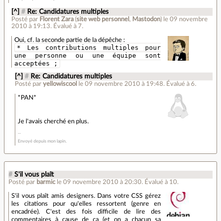
[^]
#
Re: Candidatures multiples
Posté par
Florent Zara
(
site web personnel
,
Mastodon
)
le 09 novembre
2010 à 19:13
.
Évalué à
7
.
Oui, cf. la seconde partie de la dépêche :
* Les contributions multiples pour
une personne ou une équipe sont
acceptées ;
[^]
#
Re: Candidatures multiples
Posté par
yellowiscool
le 09 novembre 2010 à 19:48
.
Évalué à
6
.
*PAN*
Je l'avais cherché en plus.
Envoyé depuis mon lapin.
#
S'il vous plaît
Posté par
barmic
le 09 novembre 2010 à 20:30
.
Évalué à
10
.
S'il vous plaît amis designers. Dans votre CSS gérez
les citations pour qu'elles ressortent (genre en
encadrée). C'est des fois difficile de lire des
commentaires à cause de ça (et on a chacun sa