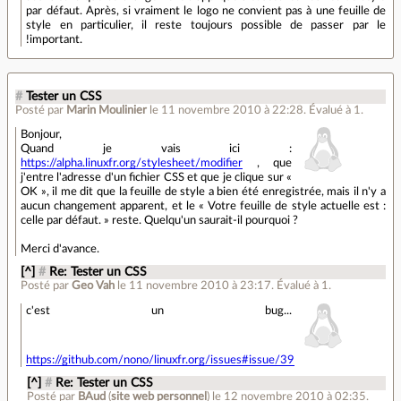
par défaut. Après, si vraiment le logo ne convient pas à une feuille de
style en particulier, il reste toujours possible de passer par le
!important.
#
Tester un CSS
Posté par
Marin Moulinier
le 11 novembre 2010 à 22:28
.
Évalué à
1
.
Bonjour,
Quand je vais ici :
https://alpha.linuxfr.org/stylesheet/modifier
, que
j'entre l'adresse d'un fichier CSS et que je clique sur «
OK », il me dit que la feuille de style a bien été enregistrée, mais il n'y a
aucun changement apparent, et le « Votre feuille de style actuelle est :
celle par défaut. » reste. Quelqu'un saurait-il pourquoi ?
Merci d'avance.
[^]
#
Re: Tester un CSS
Posté par
Geo Vah
le 11 novembre 2010 à 23:17
.
Évalué à
1
.
c'est un bug...
https://github.com/nono/linuxfr.org/issues#issue/39
[^]
#
Re: Tester un CSS
Posté par
BAud
(
site web personnel
)
le 12 novembre 2010 à 02:35
.