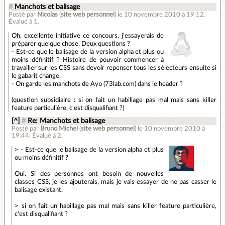
#
Manchots et balisage
Posté par
Nicolas
(
site web personnel
)
le 10 novembre 2010 à 19:12
.
Évalué à
1
.
Oh, excellente initiative ce concours, j'essayerais de
préparer quelque chose. Deux questions ?
- Est-ce que le balisage de la version alpha et plus ou
moins définitif ? Histoire de pouvoir commencer à
travailler sur les CSS sans devoir repenser tous les sélecteurs ensuite si
le gabarit change.
- On garde les manchots de Ayo (73lab.com) dans le header ?
(question subsidiaire : si on fait un habillage pas mal mais sans killer
feature particulière, c'est disqualifiant ?)
[^]
#
Re: Manchots et balisage
Posté par
Bruno Michel
(
site web personnel
)
le 10 novembre 2010 à
19:44
.
Évalué à
2
.
> - Est-ce que le balisage de la version alpha et plus
ou moins définitif ?
Oui. Si des personnes ont besoin de nouvelles
classes CSS, je les ajouterais, mais je vais essayer de ne pas casser le
balisage existant.
> si on fait un habillage pas mal mais sans killer feature particulière,
c'est disqualifiant ?