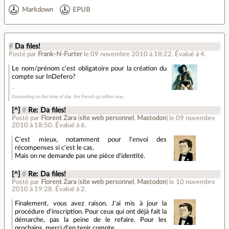
Markdown
EPUB
#
Da files!
Posté par
Frank-N-Furter
le 09 novembre 2010 à 18:22
.
Évalué à
4
.
Le nom/prénom c'est obligatoire pour la création du
compte sur InDefero?
Depending on the time of day, the French go either way.
[^]
#
Re: Da files!
Posté par
Florent Zara
(
site web personnel
,
Mastodon
)
le 09 novembre
2010 à 18:50
.
Évalué à
6
.
C'est mieux, notamment pour l'envoi des
récompenses si c'est le cas.
Mais on ne demande pas une pièce d'identité.
[^]
#
Re: Da files!
Posté par
Florent Zara
(
site web personnel
,
Mastodon
)
le 10 novembre
2010 à 19:28
.
Évalué à
2
.
Finalement, vous avez raison. J'ai mis à jour la
procédure d'inscription. Pour ceux qui ont déjà fait la
démarche, pas la peine de le refaire. Pour les
prochains, merci d'en tenir compte.