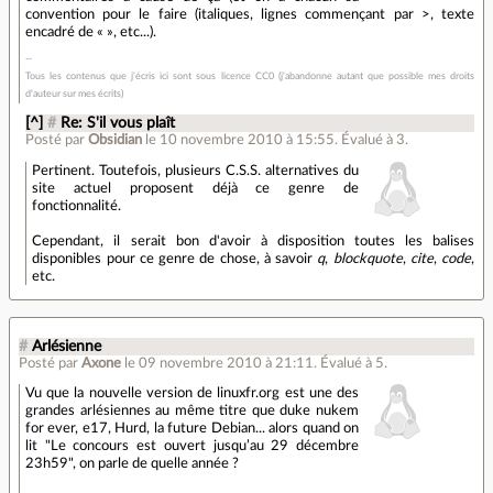
convention pour le faire (italiques, lignes commençant par >, texte
encadré de « », etc...).
Tous les contenus que j'écris ici sont sous licence CC0 (j'abandonne autant que possible mes droits
d'auteur sur mes écrits)
[^]
#
Re: S'il vous plaît
Posté par
Obsidian
le 10 novembre 2010 à 15:55
.
Évalué à
3
.
Pertinent. Toutefois, plusieurs C.S.S. alternatives du
site actuel proposent déjà ce genre de
fonctionnalité.
Cependant, il serait bon d'avoir à disposition toutes les balises
disponibles pour ce genre de chose, à savoir
q
,
blockquote
,
cite
,
code
,
etc.
#
Arlésienne
Posté par
Axone
le 09 novembre 2010 à 21:11
.
Évalué à
5
.
Vu que la nouvelle version de linuxfr.org est une des
grandes arlésiennes au même titre que duke nukem
for ever, e17, Hurd, la future Debian... alors quand on
lit "Le concours est ouvert jusqu’au 29 décembre
23h59", on parle de quelle année ?