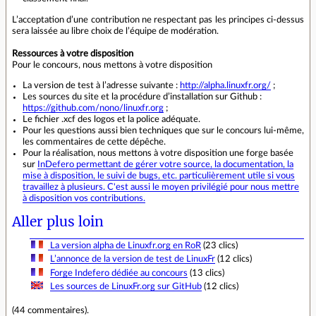
L’acceptation d’une contribution ne respectant pas les principes ci-dessus
sera laissée au libre choix de l’équipe de modération.
Ressources à votre disposition
Pour le concours, nous mettons à votre disposition
La version de test à l’adresse suivante :
http://alpha.linuxfr.org/
;
Les sources du site et la procédure d’installation sur Github :
https://github.com/nono/linuxfr.org
;
Le fichier .xcf des logos et la police adéquate.
Pour les questions aussi bien techniques que sur le concours lui-même,
les commentaires de cette dépêche.
Pour la réalisation, nous mettons à votre disposition une forge basée
sur
InDefero
permettant de gérer votre source, la documentation, la
mise à disposition, le suivi de bugs, etc. particulièrement utile si vous
travaillez à plusieurs. C'est aussi le moyen privilégié pour nous mettre
à disposition vos contributions.
Aller plus loin
La version alpha de Linuxfr.org en RoR
(23 clics)
L’annonce de la version de test de LinuxFr
(12 clics)
Forge Indefero dédiée au concours
(13 clics)
Les sources de LinuxFr.org sur GitHub
(12 clics)
(
44 commentaires
).