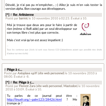
Désolé, je n'ai pas pu m'empêcher... ;-) Allez je suis m'en vais tester la
version alpha. Bon courage aux développeurs.
[^]
#
Re: Arlésienne
Posté par
barmic
le 10 novembre 2010 à 02:23
.
Évalué à
10
.
Moi je trouve que deux ans pour le faire à partir de
rien (même si RoR aide) par un seul développeur sur
son temps libre c'est plus que correcte.
Mais c'est vrai qu'on est assez impatient :)
Tous les contenus que j'écris ici sont sous licence CC0 (j'abandonne autant que possible mes droits
d'auteur sur mes écrits)
#
Piège à c…
Posté par
Axioplase ıɥs∀
(
site web personnel
)
le 10 novembre 2010 à
08:00
.
Évalué à
-8
.
[^]
#
Re: Piège à c…
Posté par
Florent Zara
(
site web personnel
,
Mastodon
)
le 10 novembre
2010 à 10:09
.
Évalué à
10
.
Tu parles de ce journal peut être :
http://linuxfr.org/~palm123/28426.html
? Me
trompe-je ?