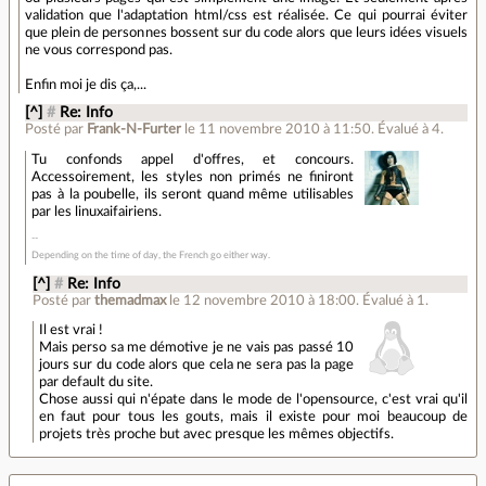
validation que l'adaptation html/css est réalisée. Ce qui pourrai éviter
que plein de personnes bossent sur du code alors que leurs idées visuels
ne vous correspond pas.
Enfin moi je dis ça,...
[^]
#
Re: Info
Posté par
Frank-N-Furter
le 11 novembre 2010 à 11:50
.
Évalué à
4
.
Tu confonds appel d'offres, et concours.
Accessoirement, les styles non primés ne finiront
pas à la poubelle, ils seront quand même utilisables
par les linuxaifairiens.
Depending on the time of day, the French go either way.
[^]
#
Re: Info
Posté par
themadmax
le 12 novembre 2010 à 18:00
.
Évalué à
1
.
Il est vrai !
Mais perso sa me démotive je ne vais pas passé 10
jours sur du code alors que cela ne sera pas la page
par default du site.
Chose aussi qui n'épate dans le mode de l'opensource, c'est vrai qu'il
en faut pour tous les gouts, mais il existe pour moi beaucoup de
projets très proche but avec presque les mêmes objectifs.